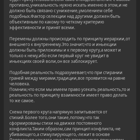
противно,уникальность нужно искать именно в этом,и не
должно быть связано с унижение,умолением себе
подобных.Фактор селекции над другими должен быть
объективным по какому-то четкому критерию
эффективности и принят всеми.
Перемены должны происходить по принципу иерархии,от
внешнего к внутреннему.Это значит,что и иньекции
должны быть приложимы и к первому кругу,а может и
только к нему,ибо если первый круг не увидит в
иньекциях своей воли,он все заблокирует.
Подобная реальность подразумевает,что при стирании
граней между мирами,традиции,все проявится на равне
человека.
Помним,что если мы имеем право усекать реальность,то и
реальность по принципу взаимности имеет право делать
то же самое.
Cхема первого круга напрямую запитывается от
стихий.Более того,они такие,потому,что так
сформированы стихи на движке постоянного
конфликта.Таким образом,сам принцип конфликта,-не
убивающего,а стимулирующего,-лежит в основе