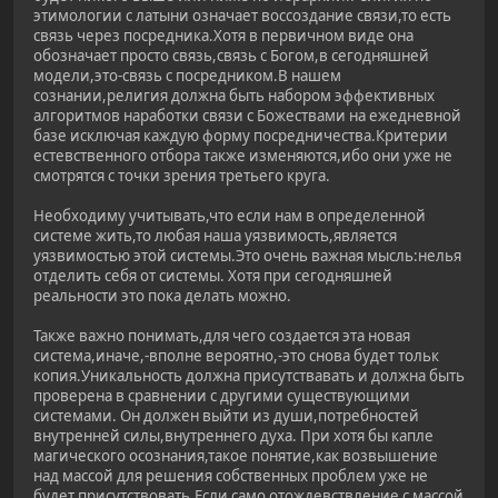
этимологии с латыни означает воссоздание связи,то есть
связь через посредника.Хотя в первичном виде она
обозначает просто связь,связь с Богом,в сегодняшней
модели,это-связь с посредником.В нашем
сознании,религия должна быть набором эффективных
алгоритмов наработки связи с Божествами на ежедневной
базе исключая каждую форму посредничества.Критерии
естевственного отбора также изменяются,ибо они уже не
смотрятся с точки зрения третьего круга.
Необходиму учитывать,что если нам в определенной
системе жить,то любая наша уязвимость,является
уязвимостью этой системы.Это очень важная мысль:нелья
отделить себя от системы. Хотя при сегодняшней
реальности это пока делать можно.
Также важно понимать,для чего создается эта новая
система,иначе,-вполне вероятно,-это снова будет тольк
копия.Уникальность должна присутствавать и должна быть
проверена в сравнении с другими существующими
системами. Он должен выйти из души,потребностей
внутренней силы,внутреннего духа. При хотя бы капле
магического осознания,такое понятие,как возвышение
над массой для решения собственных проблем уже не
будет присутствовать.Если само отождевствление с массой