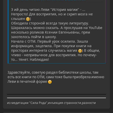
3 ий день читаю Леви "История магии" - ...
Непросто! Для восприятия, но и скрип мозга не
слышен
)
Обходила стороной всегда такую литературу.
Шарахалась можно сказать. А прослушав на YouTube
несколько роликов Ксении Евгеньевны, прям
захотелось пойти в школу.
Начала с ОТМ. Первый урок осилила. Зашла
информация, зацепила. При покупки книги на
просторах интернета случилась магия
) В общем,
чтиво - непривычное для восприятия. Но почему-
то... тянет. Наблюдаю!
Здравствуйте, советую раздел библиотеки школы, там
есть все книги по ОТМ, сама тоже была приобрела именно
Леви в печатной форме
из медитации "Cила Рода",инъекция странности,разности