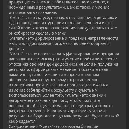
превращается в нечто любительское, несерьезное, с
неожиданными результатами. Важно также и умение
использовать это знание.
"Сметь" - это о статусе, правах, о посвящения и регалиях и
т.д. в совокупности с уровнем сознания человека и его
силой воли, которые позволяют человеку сделать то, что
он собирается сделать в магии.
"Желать" - это формирование и предание направленности
мысли для достижения того, чего человек собирается
достичь.
"Уметь" - это не просто желать (формирование и придания
направленности мысли), но и умение пройти весь процес
от возникновения идеи до достижения цели и получения
результата: сформировать желание, поставить цель,
наметить пути достижения и вопреки внешним
обстоятельвам и внутреннему сопротивлению
изменениям пройти все шаги процесса достижения,
изменив себя прийти к результату и суметь им
воспользоваться. Более того, "Уметь" - это о знании
алгоритмов и законов для того, чтобы получить
поставленный за цель результат не один раз, а столько
раз, сколько нужно. И понимать при каких условиях
результат не будет достигнут или результат будет не такой
как ожидается.
Следовательно "Уметь" - это заявка на больший