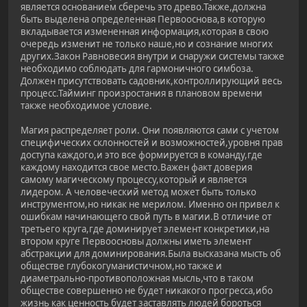
является основанием сберечь это древо.Также,должна
быть выделена определенная Первооснова,в которую
вкладывается измененная информация,которая в свою
очередь изменит не только наше,но и сознание многих
других.Закон Равновесия внутри и снаружи системы также
необходимо соблюдать для гармоничного симбоза.
Должен присутствовать садовник,контроллирующий весь
процесс.Тайминг произростания в плановом времени
также необходимое условие.
Магия распределяет роли. Они появляются сами с учетом
специфических склонностей и возможностей,уровня прав
доступа каждого,и это все формируется в команду,где
каждому находится свое место.Важен факт доверия
самому магическому процессу,который и является
лидером. А человеческий метод может быть только
инструментом,но никак не мерилом. Именно он привел к
ошибкам начинающего свой путь в магии.В отличие от
третьего круга,где доминирует элемент конкретики,на
втором круге Первоосновы должны иметь элемент
абстракции для доминирования.Была высказана мысть об
обществе глубокогуманистичном,но также и
диаметрально-противоположная мысль,что в таком
обществе совершенно не будет никакого прогресса,ибо
жизнь как ценность будет заставлять людей бороться