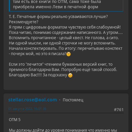
там есть все книги по ОТМ, сама тоже была
приобрела именно Леви в печатной форм
Т. Е. Печатные формы реально усваиваются лучше?
Рекомендуете?
Я прям с цифровым форматом чувствую себя слабоумной!
Пока читаю, понимаю содержание написанного. А утром....
Вспомнить прочитанное - целый квест. Не голова, а сито.
Ни одной мысли, ни одной строчки не могу вспомнить.
Начала конспектировать. По итогу: перечитываю конспект
- почерк мой, но это я писала?
Если это "лечится" чтением бумажных версий книг, то
премного благодарна Вам. Попробую ещё такой способ.
Благодарю Вас!!!! За подсказку
stellar.rose@aol.com
Постоялец
01 августа 2022, 15:01:35
#761
ОТМ 5
Мы должны дойти до уровня понимания что именно мы