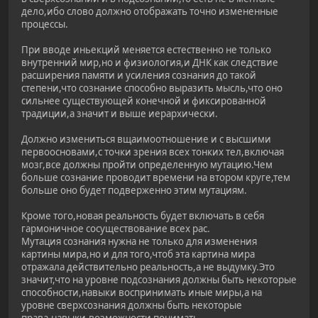
дело,ибо слово должно отображать точно измененные
процессы.
При вводе иньекций меняется естественно не только
внутренний мир,но и физиология,и ДНК как следствие
расширения памяти и усиления сознания до такой
степени,что сознание способно выразить мысль,что оно
сильнее существующей конечной и фиксированной
традиции,а значит и выше иерархически.
Должно измениться вщаимоотношение и с высшими
первоосновами,с точки зрения всех тонких тел,включая
мозг,все должны пройти определенную мутацию.Чем
больше сознание проводит времени на втором круге,тем
больше оно будет подверженно этим мутациям.
Кроме того,новая реальность будет включать в себя
гармоничное сосуществование всех рас.
Мутация сознания нужна не только для изменения
картины мира,но и для того,чтоб эта картина мира
отражала действительно реальность,а не выдумку.Это
значит,что на уровне подсознания должны быть некоторые
способности,навыки воспринимать иные миры,а на
уровне сверхсознания должны быть некоторые