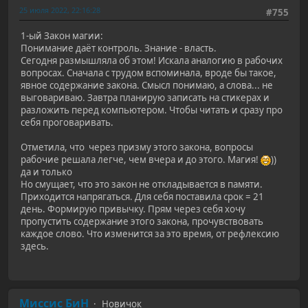
25 июля 2022, 22:16:28
#755
1-ый Закон магии:
Понимание даёт контроль. Знание - власть.
Сегодня размышляла об этом! Искала аналогию в рабочих
вопросах. Сначала с трудом вспоминала, вроде бы такое,
явное содержание закона. Смысл понимаю, а слова... не
выговариваю. Завтра планирую записать на стикерах и
разложить перед компьютером. Чтобы читать и сразу про
себя проговаривать.
Отметила, что через призму этого закона, вопросы
рабочие решала легче, чем вчера и до этого. Магия!
))
да и только
Но смущает, что это закон не откладывается в памяти.
Приходится напрягаться. Для себя поставила срок = 21
день. Формирую привычку. Прям через себя хочу
пропустить содержание этого закона, прочувствовать
каждое слово. Что изменится за это время, от рефлексию
здесь.
Миссис БиН
Новичок