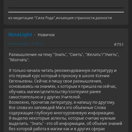
из медитации "Cила Рода",инъекция странности,разности
NinaLight
Новичок
04 июля 2022, 16:24:19
#751
Размышление на тему "Знать", "Сметь", "Желать"/"Уметь",
"Молчать".
Я только начала читать рекомендованную литературу и
это первый курс который я прохожу в школе Ксении
Евгеньевны. Сейчас я пишу свои размышления,
основываясь на знаниях, к которым я пришла на сейчас,
обучаясь магии/целительству/эзотерике ранее
самостоятельно и у других Учителей.
Возможно, прочитав литературу, я напишу по-другому.
Все слова из заповедей Мага это объёмные Слова
содержащие глубокую многоуровневую информацию.
Я выделю некоторые аспекты, которые считаю нужным
выделить. "Знать" - это об информации, об объёме знаний
без которой работа в магии как и в других сферах