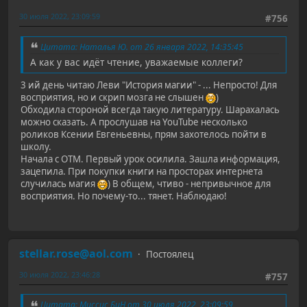
30 июля 2022, 23:09:59
#756
Цитата: Наталья Ю. от 26 января 2022, 14:35:45
А как у вас идёт чтение, уважаемые коллеги?
3 ий день читаю Леви "История магии" - ... Непросто! Для
восприятия, но и скрип мозга не слышен
)
Обходила стороной всегда такую литературу. Шарахалась
можно сказать. А прослушав на YouTube несколько
роликов Ксении Евгеньевны, прям захотелось пойти в
школу.
Начала с ОТМ. Первый урок осилила. Зашла информация,
зацепила. При покупки книги на просторах интернета
случилась магия
) В общем, чтиво - непривычное для
восприятия. Но почему-то... тянет. Наблюдаю!
stellar.rose@aol.com
Постоялец
30 июля 2022, 23:46:28
#757
Цитата: Миссис БиН от 30 июля 2022, 23:09:59