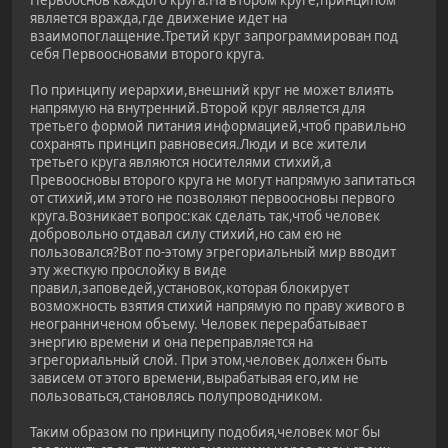
Первооснов каждого круга.На втором круге,принципом
является вражда,где движение идет на
взаимопоглащение.Третий круг запрограммирован под
себя Первоосновами второго круга.
По принципу иерархии,внешний круг не может влиять
напрямую на внутренний.Второй круг является для
третьего формой питания информацией,чтоб правильно
сохранять принцип равновесия.Люди и все жители
третьего круга являются носителями стихий,а
Превоосновы второго круга не могут напрямую запитаться
от стихий,им этого не позволяют первоосновы первого
круга.Возникает вопрос:как сделать так,чтоб человек
добровольно отдавал силу стихий,но сам ею не
пользовался?Вот по-этому эгрегориальный мир вводит
эту жесткую прослойку в виде
правил,заповедей,установок,которая блокирует
возможность взятия стихий напрямую по праву живого в
неогранниченом объему. Человек перерабатывает
энергию времени и она переправляется на
эгрегориальный слой. При этом,человек должен быть
зависем от этого времени,вырабатывая его,им не
пользоваться,становлясь полупроводником.
Таким образом по принципу подобия,человек мог бы