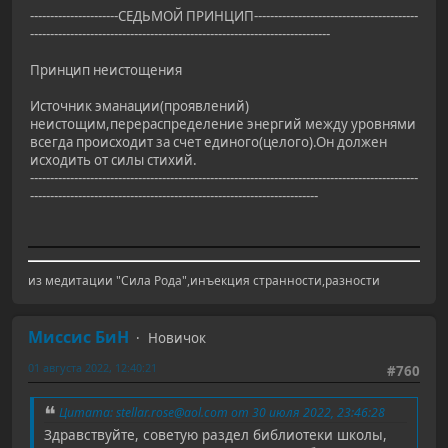
----------------------СЕДЬМОЙ ПРИНЦИП-----------------------------------------
---------------------------------------------------------------------------
Принцип неистощения
Источник эманации(проявлений)
неистощим,перераспределение энергий между уровнями
всегда происходит за счет единого(целого).Он должен
исходить от силы стихий.
-------------------------------------------------------------------------------------------------
------------------------------------------------------------------------
из медитации "Cила Рода",инъекция странности,разности
Миссис БиН
Новичок
01 августа 2022, 12:40:21
#760
Цитата: stellar.rose@aol.com от 30 июля 2022, 23:46:28
Здравствуйте, советую раздел библиотеки школы,