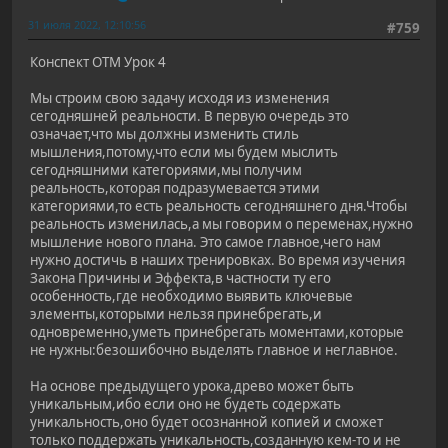
31 июля 2022, 12:10:56
#759
Конспект ОТМ Урок 4
Мы строим свою задачу исходя из изменения
сегодняшней реальности. В первую очередь это
означает,что мы должны изменить стиль
мышления,потому,что если мы будем мыслить
сегодняшними категориями,мы получим
реальность,которая подразумевается этими
категориями,то есть реальность сегодняшнего дня.Чтобы
реальность изменилась,а мы говорим о переменах,нужно
мышление нового плана. Это самое главное,чего нам
нужно достичь в наших тренировках. Во время изучения
Закона Причины и Эффекта,в частности ту его
особенность,где необходимо выявить ключевые
элементы,которыми нельзя принебрегать,и
одновременно,уметь принебрегать моментами,которые
не нужны:безошибочно выделять главное и неглавное.
На основе предыдущего урока,древо может быть
уникальным,ибо если оно не будеть содержать
уникальность,оно будет осознанной копией и сможет
только поддержать уникальность,созданную кем-то и не