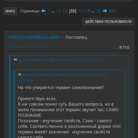
1
...
14
15
17
18
...
37
Все
Страницы
16
ВНИЗ
ДЕЙСТВИЯ ПОЛЬЗОВАТЕЛЯ
stellar.rose@aol.com
Постоялец
03 июля 2022, 22:23:14
#750
Цитата: Андрей-Zet от 03 июля 2022, 21:32:14
Цитата: stellar.rose@aol.com от 02 июля 2022,
23:11:09
Нa что упирается термин самопознание?
Приветствую всех.
Я ни совсем понял суть Вашего вопроса, но в
моём понимании этот термин звучит так: САМО
ПОЗНАНИЕ
Познание - изучение свойств, Само - самого
себя. Соответственно в разложенной форме этот
термин имеет значение: изучение свойств
самого себя.