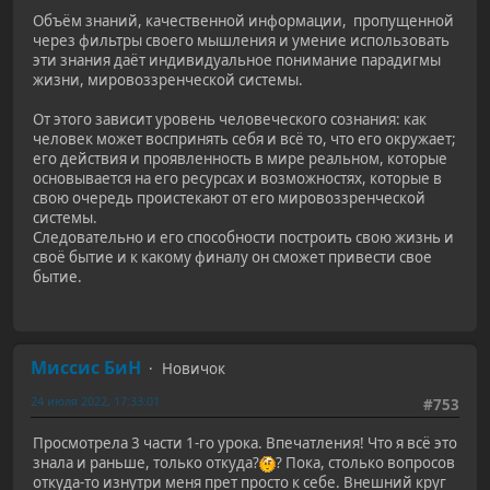
Объём знаний, качественной информации, пропущенной
через фильтры своего мышления и умение использовать
эти знания даёт индивидуальное понимание парадигмы
жизни, мировоззренческой системы.
От этого зависит уровень человеческого сознания: как
человек может воспринять себя и всё то, что его окружает;
его действия и проявленность в мире реальном, которые
основывается на его ресурсах и возможностях, которые в
свою очередь проистекают от его мировоззренческой
системы.
Следовательно и его способности построить свою жизнь и
своё бытие и к какому финалу он сможет привести свое
бытие.
Миссис БиН
Новичок
24 июля 2022, 17:33:01
#753
Просмотрела 3 части 1-го урока. Впечатления! Что я всё это
знала и раньше, только откуда?
? Пока, столько вопросов
откуда-то изнутри меня прет просто к себе. Внешний круг