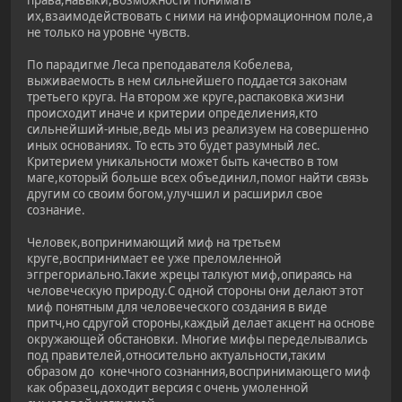
права,навыки,возможности понимать
их,взаимодействовать с ними на информационном поле,а
не только на уровне чувств.
По парадигме Леса преподавателя Кобелева,
выживаемость в нем сильнейшего поддается законам
третьего круга. На втором же круге,распаковка жизни
происходит иначе и критерии определиения,кто
сильнейший-иные,ведь мы из реализуем на совершенно
иных основаниях. То есть это будет разумный лес.
Критерием уникальности может быть качество в том
маге,который больше всех объединил,помог найти связь
другим со своим богом,улучшил и расширил свое
сознание.
Человек,вопринимающий миф на третьем
круге,воспринимает ее уже преломленной
эггрегориально.Такие жрецы талкуют миф,опираясь на
человеческую природу.C одной стороны они делают этот
миф понятным для человеческого создания в виде
притч,но сдругой стороны,каждый делает акцент на основе
окружающей обстановки. Многие мифы переделывались
под правителей,относительно актуальности,таким
образом до конечного сознанния,воспринимающего миф
как образец,доходит версия с очень умоленной