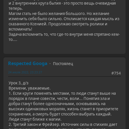
и 2 внутренних круга бытия - это просто вещь очевидная
теперь.
Магом стать не было желания большого. Но желание
изменить себя было сильно. Откликается каждая мысль из
сказанного Ксенией. Продолжаю смотреть ролики и
вспоминать!
Задача вспомнить то, что где-то внутри меня спрятано кем-
то....
Respected Googa
Постоялец
24 июля 2022, 23:23:27
#754
Урок 3, д/з
Времени, уважаемые.
1. Если круги поменять местами, то люди станут выше на
порядок в плане совести, чести, воли... Понятия зла и
добра станут более однозначными, основываясь на
высоких одинаковых моралях, жизнь станет в приоритете
сохранения, а смерть будет способен выбрать каждый.
Люди станут ближе к магии.
2. Третий закон и Фрейзер. Источник силы в стихиях дает