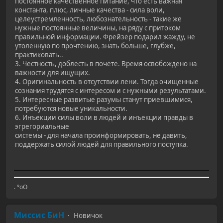
постоянное качественное питание, что есть важная
константа, плюс, личные качества - сила воли,
целеустремленность, любознательность - такие же
нужные постоянные величины, на ряду с притоком
правильной информации. Фрейзер подарил жажду, не
утоленную по прочтению, знать больше, глубже,
практиковать..
3. Честность, доблесть в почёте. Время освобождено на
важности для ищущих.
4. Оригинальность в отсутствии лени. Тогда очищенные
сознания трудятся с интересом и с нужными результатами.
5. Интересные развитые разумы станут приевшимися,
потребуются новые уникальности.
6. Инъекции силы воли в людей и инъекции правды в
эгрегориальные
системы - для начала проинформировать, не давить,
поддержать силой людей для правильного поступка.
. °оО
Миссис БиН
Новичок