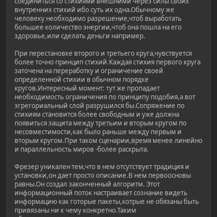
соединиться со стихиями внешними через силы своих
внутренних стихий ибо суть их одна.Обычному же
человеку необходимо разрешение,чтоб выработать
большее количество энергии,чтоб она пошла на его
здоровье,или сделать деньги например.
При перестановке второго и третьего круга,чувствуется
более точно принцип стихий.Каждая стихия первого круга
заточена на переработку и ограничение своей
определенной стихии в обычном порядке
кругов.Интересный момент: тут же пропадает
необходимость ограничения по принципу подобия,а вот
эгрегориальный слой разрушился бы.Сопряжение по
стихиям становится более свободным и уже должна
появиться защита между третьим и вторым кругом по
несовместимости,как было раньше между первым и
вторым кругом.При таком сценарии,время менее линейно
и параллельность миров -более раскрыта.
Фрезер уникален тем,что в нем отсутствует традиция и
установки,он дает просто описание.В нем первоосновы
равны.Он создал законченный алгоритм. Этот
информационный поток настраивает сознание видеть
информацию как готорые пакеты,котрые не обязаны быть
привязаны ни к чему конкретно.Таким