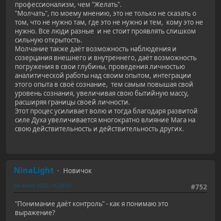
профессионализм, чем "Желать".
"Молчать", по моему мнению, это не только не сказать о
том, что не нужно там, где это не нужно и тем, кому это не
нужно. Все люди разные и не стоит проявлять слишком
сильную открытость.
Молчание также даёт возможность наблюдения и
созерцания внешнего и внутреннего, даёт возможность
погружения в свои глубины, проведения личностью
аналитической работы над своим опытом, интеграции
этого опыта в своё сознание, тем самым повышая свой
уровень сознания, увеличивая свою бытийную массу,
расширяя границы своей личности.
Этот процес усиливает волю и тогда благодаря развитой
силе Духа увеличивается многократно влияние Мага на
свою действительность и действительность других.
NinaLight
Новичок
04 июля 2022, 16:26:01
#752
"Понимание даёт контроль" - как я понимаю это
выражение?