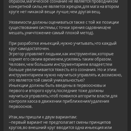
образом,магическое сознание не является проводником
конкретной силы,не является жрецом,для мага на втором
круге нет никакой вещи лучше,чем другая вещ.
Уязвимости должны оцениваться также с той же позиции
существования системы,с точки зрения садовника(не
мешать,уничтожение-самый плохой метод).
При разработке иньекций,нужно учитывать,что каждый
круг-самодостаточен.
Эгрегор управляет людьми,как инструментам,которые
кормят его своим временем,усиляясь таким образом.
Человек,чем большим инструментарием владеет,тем
больше увеличивается тяжесть его сознания. Но и этим
инструментарием нужно научиться управлять и,возможно,
это является той самой уникальностью?
Иньекции должны быть введены в первоосновы и
первого и второго круга,последние тоже должны
научиться управлять,чтоб появился алгоритм власти для
контроля хаоса в движении приближения/удаления
первооснов.
Итак,мы пришли к двум вариантам:
--первый вариант не предполагает смены принципов
кругов,во внешний круг вводится одна иньекция или