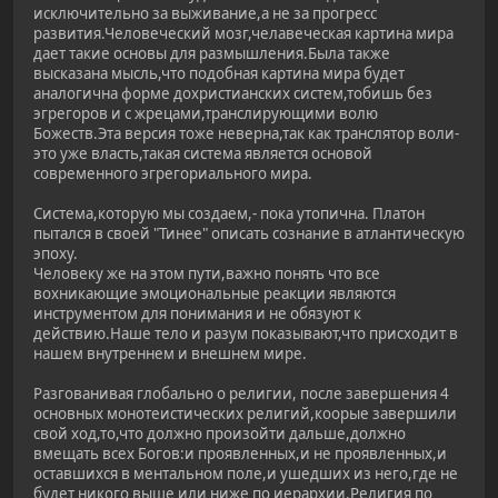
исключительно за выживание,а не за прогресс
развития.Человеческий мозг,челавеческая картина мира
дает такие основы для размышления.Была также
высказана мысль,что подобная картина мира будет
аналогична форме дохристианских систем,тобишь без
эгрегоров и с жрецами,транслирующими волю
Божеств.Эта версия тоже неверна,так как транслятор воли-
это уже власть,такая система является основой
современного эгрегориального мира.
Система,которую мы создаем,- пока утопична. Платон
пытался в своей "Тинее" описать сознание в атлантическую
эпоху.
Человеку же на этом пути,важно понять что все
вохникающие эмоциональные реакции являются
инструментом для понимания и не обязуют к
действию.Наше тело и разум показывают,что присходит в
нашем внутреннем и внешнем мире.
Разгованивая глобально о религии, после завершения 4
основных монотеистических религий,коорые завершили
свой ход,то,что должно произойти дальше,должно
вмещать всех Богов:и проявленных,и не проявленных,и
оставшихся в ментальном поле,и ушедших из него,где не
будет никого выше или ниже по иерархии.Религия по