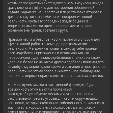
хотим от предметных систем,которые мы изучаем,находя
сразу ключи и эффекты для построения собственной
задачи.Задача же наша состоит в перестановке второго и
третьего кругов как комбинация построения новой
реальности.Пусть это спорадически,либо даже в
теории,но мы смогли временно переместить наше
сознание вне границ третьего круга.
Правила чести и безупречности являются стопором для
эффективной работы в команде программистов
реальности. Мы должны привить самому себе принцип
взаимодействия притяжения и отталкивания,что
первоосновы будут взаимодействовать только на таком
уровне и более не на каком другом вдобавок понимая,что
на любую мутацию нужно время и сознания и пространства
реальности.По-этому,более внимательное соблюдение
правил на первых порах является очень важным аспектом.
Мы фиксируем мысли в письменной форме,чтоб дать
возможность этим мыслям проявиться.
Важно,чтоб при обмене местами кругов в сознании
отсутствовало чувство угрозы для себя и окружающих.
Есть вещи,которые стоят выше собственного понимания о
том,что есть хорошо,а что плохо,то ,что мы отложили
аспект времени на исполнение ТЗ,а занялись именно его