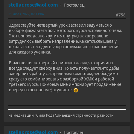
stellar.rose@aol.com
Постоялец
31 июля 2022, 02:11:04
#758
Здравствуйте,четвертый урок заставил задуматься о
выборе факультета после второго курса астрального тела.
Этот вопрос давно крутится внутри,так как реально
затрудняюсь выбрать направление.Кажется,слышала,у
школы есть тест для выбора оптимального направления
для каждого ученика.
В частности, четвертый принцип гласил,что причина
всегда следует сверху вниз. То есть получается,что дабы
завершить работу с астральным компотом,необходимо
сразу его комбинировать с разборкой ЖМК и работой
третьего курса. По-моему мне импонирует продвижение
вперед на основном факультете
из медитации "Cила Рода",инъекция странности,разности
stellar.rose@aol.com
Постоялец