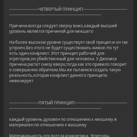
------------------------ЧЕТВЕРТЫЙ ПРИНЦИП------------------------------------
---------------------------------------------------------------------------
Причина всегда следует сверху вниз,каждый высший
уровень является причиной для нижшего
На более высоком уровне существует свой прицип и он так
устроен.Без этого не будет существовать живое.Но тут
есть один конфликт. Этот принцип рабочий для
эгрегоров,но убийственный для человека. У Диониса
причина растет снизу вверх,тогда как это правило говорит
о совершенно обратном.Мы же пытаемся создать такую
реальность,которая конфликт данного принципа
нивелирует
------------------------ПЯТЫЙ ПРИНЦИП-------------------------------------------
---------------------------------------------------------------------------
каждый уровень духовен по отношению к низшему и
материален по отношению к высшему
Материальность-это всегда конкретика. Эгрегоры