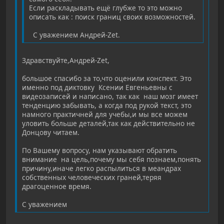
Если раскладывать ещё глубже то это можно
описать как : поиск границ своих возможностей.
С уважением Андрей-Zet.
Здравствуйте,Андрей-Zet,
большое спасибо за то,что оценили конспект. Это
именно под диктовку Ксении Евгеньевны с
видеозаписей и написано, так как наш мозг имеет
тенденцию забывать, а когда под рукой текст, это
намного практичней для учебы,и мы все можем
уловить больше деталей,так как действительно не
Донцову читаем.
По Вашему вопросу, нам указывают обратить
внимание на цель,почему мы себя познаем,понять
причину,иначе легко распылиться в меандрах
собственных человеческих граней,теряя
драгоценное время.
С уважением