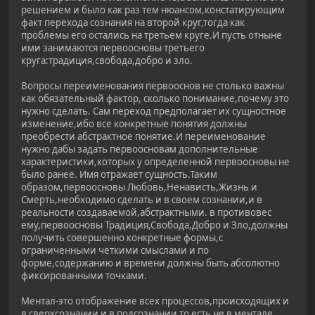
решением и было как раз тем нюансом,констатирующим
факт перехода сознания на второй круг,тогда как
проблемы его остались на третьем круге.И пусть отныне
ими занимаются первоосновы третьего
круга:традиция,свобода,добро и зло.
Вопросы переименования первооснов не столько важны
как обязательный фактор, сколько понимание,почему это
нужно сделать. Сам переход предполагает их сущностное
изменение,ибо все конкретные понятия должны
преобрести абстрактное понятие.И переименование
нужно дабы задать первоосновам дополнительные
характеристики,которых у определенной первоосновы не
было ранее. Имя отражает сущность.Таким
образом,первоосновы Любовь,Ненависть,Жизнь и
Смерть,необходимо сделать и в своем сознании,и в
реальности создаваемой,абстрактными. в противовес
ему,первоосновы Традиция,Свобода,Добро и Зло,должны
получить совершенно конкретные формы,с
ограниченными четкими смыслами и по
форме,содержанию и времени должны быть абсолютно
фиксированными точками.
Ментал-это отображение всех процессов,происходящих и
в сверхсознании и в подсознании,то есть не в ментале