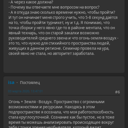
- А через какое должна?
- Почему вы отвечаете мне вопросом на вопрос?
- А я откуда знаю сколько времени нужно, чтобы пройти?
И тут он начинает меня строго учить, что 5-8 секунд даётся
на то, чтобы пройти турникет, ну и т.д. Я понимаю, что
точка сборки у него явно где-то в районе ментала, что он
явный технарь, что он старой закалки возможно
руководителей среднего звена и что огонь-земля-воздух -
это то, что нужно для стихийного пространства людей,
живущих в данном регионе. Семинар провела на ура,
своей явно не стала, но авторитет заработала.
isa
Постоялец
03 марта 2020, 13:47:01
#6
Огонь + Земля - Воздух. Пространство с огромными
возможностями и ресурсами. Находясь в этом
подпространстве я осознала, что моя работоспособность
стала круглосуточной. Сознание как бы пустое, но в тоже
время ты можешь анализировать происходящее вокруг
тебя с точки зрения необывателя, который видит