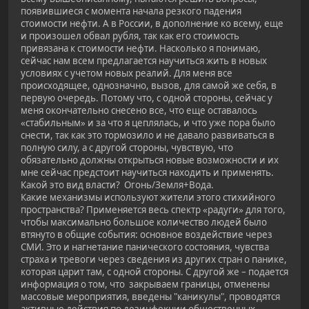
появившиеся с момента начала резкого падения
стоимости нефти. А в России, в дополнение ко всему, еще
и произошел обвал рубля, так как его стоимость
привязана к стоимости нефти. Насколько я понимаю,
сейчас нам всем предлагается научиться жить в новых
условиях с учетом новых реалий. Для меня все
происходящее, однозначно, вызов, для самой же себя, в
первую очередь. Потому что, с одной стороны, сейчас у
меня окончательно снесено все, что еще оставалось
«стабильным» и за что я цеплялась, и что уже пора было
снести, так как это тормозило и не давало развиваться в
полную силу, а с другой стороны, чувствую, что
обязательно должны открыться новые возможности и их
мне сейчас предстоит научиться находить и применять.
Какой это вид власти? Огонь/Земля+Вода.
Какие механизмы используют жители этого стихийного
пространства? Применяется весь спектр «радуги» для того,
чтобы максимально большое количество людей было
втянуто в общие события: основное воздействие через
СМИ. Это и нагнетание панического состояния, чувства
страха и тревоги через сведения из других стран о панике,
которая царит там, с одной стороны. С другой же – подается
информация о том, что закрываем границы, отменены
массовые мероприятия, введены "каникулы", проводятся