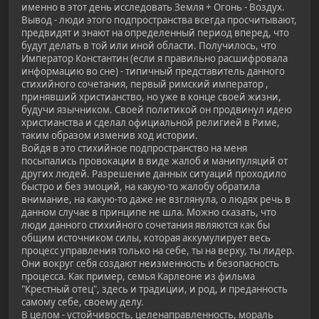
именно в этот день исследовать Земля + Огонь - Воздух.
Вывод - люди этого подпространства всегда просчитывают,
предвидят и знают на определенный период вперед, что
будут делать в той или иной области. Получилось, что
Император Константин (если я правильно расшифровала
информацию во сне) - типичный представитель данного
стихийного сочетания, первый римский император ,
принявший христианство, но уже в конце своей жизни,
будучи язычником. Своей политикой он продвинул идею
христианства и сделал официальной религией в Риме,
таким образом изменив ход истории.
Войдя в это стихийное подпространство на меня
посыпались провокации в виде жалоб и манипуляций от
других людей. Разрешение данных ситуаций проходило
быстро и без эмоций, на какую-то жалобу обратила
внимание, на какую-то даже не взглянула, о людях речь в
данном случае в принципе не шла. Можно сказать, что
люди данного стихийного сочетания являются как бы
общим источником силы, которая аккумулирует весь
процесс управления только на себе, ты на верху, ты лидер.
Они вокруг себя создают неизменность и безопасность
процесса. Как пример, семья Карлеоне из фильма
"Крестный отец", здесь и традиции, и род, и преданность
самому себе, своему делу.
В целом - устойчивость, целенаправленность, мораль