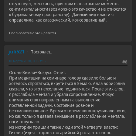
отсутствует, жесткость, при этом есть скрытые моменты
сентиментальности (возможно это качество и не относится
к будхиальному пространству). Данный вид власти я
определила, как классический, консервативный.
1 пользователю это нравится.
juli521
Постоялец
10 марта 2020, 00:53:15
#8
Огонь-Земля+Воздух. Отчет.
При медитации на семинаре голову сдавило болью и
хотелось спрятаться, вкрутиться в Землю. Алла Борисовна
сказала, что это нежелание подчиняться. После этих слов,
я расслабила ментал и убрала сопротивление. Фокус
внимания стал направленным на выполнение
поставленной задачи. Состояние ровное и
безэмоциональное. Время от времени выкручивало ноги,
но как только я давала внимание в расслабление ментала,
ноги отпускало.
Из истории пришли такие люди этой четверти власти:
Гитлер (идея – торжество арийской расы, что очень