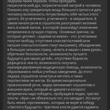
лидером таким образом, чтобы пробудить
патриотический дух, патриотический настрой в человеке.
Показать ему грандиозную мощь большого Целого и дать
человеку возможность почувствовать себя частью этого
целого. Из угнетенного, угнетаемого – в свершителя. В
самом начале речи в слушателях разогревают желание
жить в новой жизни, в которой произойдут изменения
непременно в лучшую сторону. Основные крючки, за
которые цепляют, «задевая за живое» - это: угнетаемые
получат свободу, отсутствие классов/сословий (или
низшие классы/сословия станут высшими!), объединение
в большую сильную страну, «власть в наших с вами руках»,
обретение безопасности, «возможность лучшего
будущего для наших детей», отсутствие бедности,
дефицита в чем-то, возможность получить
квалифицированную медицинскую помощь, возможность
образования в любых учебных заведениях. До этого
лидера, слушатели зачастую и мечтать о таких
перспективах не могли. Во время эмоционально
произносимой речи, лидер напоминает слушателям о
внешнем враге, который не дремлет и которого
непременно надо победить, пробуждая в людях, чувство
злости. «Враг» не обязательно тот, кто нападает. Это могут
быть некие «противники», которые не верят в победу
«Светлого будущего». Чувством злости удается задавить