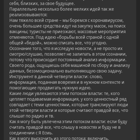
себя, близких, за свое будущее.
Параллельно несколько более мелких идей так же
реализовываются:
Нам тяжело всей стране – мы боремся с коронавирусом,
очень большие средства идут на закупку масок, на поиск
вакцины; туристы не приезжают, массовые мероприятия
отменяются. Под идею «борьбы всей страной с одной
общей «бедой», можно списать все, что угодно.
Осознание того, что я исследую новости, а не просто их
смотрю/слушаю, позволяет не залипать в этом сознании,
потому что происходит постоянный анализ информации.
Своего рода, ощущаешь себя машиной по сбору и анализу
данных, безэмоционально выполняющую свою задачу.
Инструмент в данной четверти власти: слово,
информация, поданная вовремя и в нужном контексте и
помогающие продвигать нужную идею.
Какие люди увлекаются этим потоком власти: те, кого
цепляет подаваемая информация, у кого ценностный ряд
совпадает с теми ценностями, которые транслируют люди
этой четверти власти и которые считают правдой все, что
слышат по радио и тв.
Как я могу быть увлечена этим потоком власти: если буду
считать правдой все, что слышу в новостях и буду не в
соединении с Я Есмь.
Как я могу выскочить из этого потока: включить,