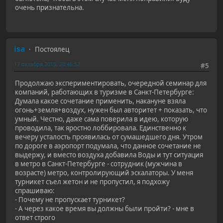
очень признательна.
isa
Постоялец
17 октября 2019, 20:46:52
#5
Продолжаю экспериментировать, очередной семинар для
компаний, работающих в туризме в Санкт-Петербурге:
Думала какое сочетание применить, накануне взяла
огонь+земля+воздух, нужен был авторитет + показать, что
умный. Честно, даже сама поверила в идею, которую
проводила, так яростно лоббировала. Единственно к
вечеру усталость проявилась от сумашедшего дня. Утром
по дороге в аэропорт подумала, что данное сочетание не
выдержу, и вместо воздуха добавила Воды и тут ситуация
в метро в Санкт-Петербурге - сотрудник (мужчина в
возрасте) метро, контролирующий эскалаторы. У меня
турникет съел жетон и не пропустил, я подхожу
спрашиваю:
- Почему не пропускает турникет?
- А через какое время вы должны были пройти? - мне в
ответ строго