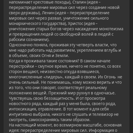
напоминает крестовые походы), Сталин (идея –
перераспределение мировых сил через создание новой
сверх-державы), Ленин (идея – перераспределение
мировых сил через развал, уничтожение сильного
монархического государства), Христос (идея –
уничтожение старых богов через насаждение монотеизма
и превращения людей со свободной волей в людей с
рабским сознанием).
Однозначно поняла, проживая эту четверть власти, что
мне надо работать над развитием, укреплением вглубь и
в объеме, своих Огня и Земли.
Когда я проживала такие состояния? В самом начале
перестройки – смутное время, ничего не понятно, со всех
сторон вещают, неизвестно откуда взявшиеся,
многочисленные «лидеры», каждый о своем. Их Огонь не
очень сильный. Не понимаешь, кому можно верить и что
из того, что они говорят, соответствует реальному
положению вещей. Прежний мир рухнул в одночасье.
Чувствуешь свою беззащитность. И от просмотра
новостного ряда, каждый раз у меня была, своего рода,
интоксикация, отравление. В тот момент я для себя
интуитивно выбрала, никого не слушать и телевизор не
смотреть, самосохраняясь таким образом.
На настоящий момент, во всемирном масштабе, основная
идея: перераспределение мировых сил. Информация о