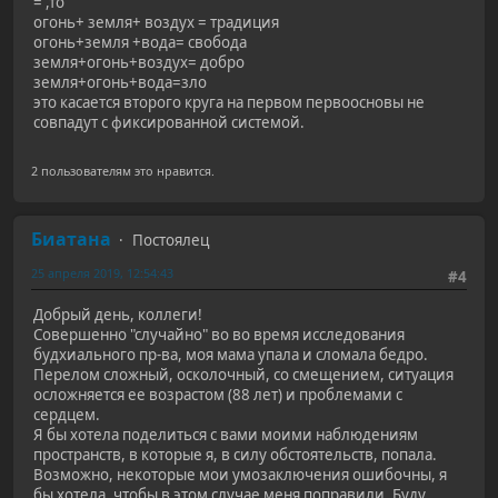
= ,то
огонь+ земля+ воздух = традиция
огонь+земля +вода= свобода
земля+огонь+воздух= добро
земля+огонь+вода=зло
это касается второго круга на первом первоосновы не
совпадут с фиксированной системой.
2 пользователям это нравится.
Биатана
Постоялец
25 апреля 2019, 12:54:43
#4
Добрый день, коллеги!
Совершенно "случайно" во во время исследования
будхиального пр-ва, моя мама упала и сломала бедро.
Перелом сложный, осколочный, со смещением, ситуация
осложняется ее возрастом (88 лет) и проблемами с
сердцем.
Я бы хотела поделиться с вами моими наблюдениям
пространств, в которые я, в силу обстоятельств, попала.
Возможно, некоторые мои умозаключения ошибочны, я
бы хотела, чтобы в этом случае меня поправили. Буду