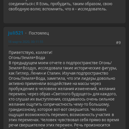
соединиться с Я Есмь, пробудить, таким образом, свою
свободную волю; вспомнить, что я – исследователь.
juli521
Постоялец
18 марта 2020, 00:11:55
#9
Приветствую, коллеги!
Огонь/Земля+Вода
В предыдущем моем отчете о подпространстве Огонь/
Земля+Воздух, исследовала такие исторические фигуры,
как Гитлер, Ленин и Сталин. Изучая подпространство
Огонь/Земля+Вода, заметила, что эти лидеры довольно
активно применяли воздействие на массы через
пробуждение в человеке желания изменений, желания
перемен, через образ «Светлого будущего» для каждого,
кто слушал их выступления, создавалось очень сильное
желание ощутить сопричастность чему-то большому,
грандиозному, которое вот-вот свершится. Человек
ощущал возможность перемен, возможность участия в
этих переменах. Человек чувствовал себя прямо во время
речи свершителем этих перемен. Речь произносится