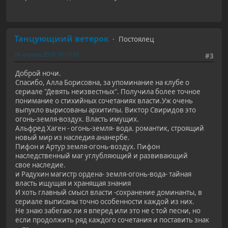
Танцующиий ветерок
Постоялец
24 апреля 2019, 01:17:51
#3
Доброй ночи.
Спасибо, Алла Борисовна, за упоминание на клубе о
сериале "Девять неизвестных". Получила более точное
понимание о стихийных сочетаниях власти.Уж очень
выпукло вырисованы архитипы. Виктор Свиридов это
огонь-земля-воздух. Власть имущих.
Альфред Хаген - огонь-земля- вода. романтик, строящий
новый мир из наследия ананербе.
Пифон и Артур земля-огонь-воздух. Пифон
наследственный маг углубляющий и развивающий
свое наследие.
и Радухин магистр ордена- земля-огонь-вода- тайная
власть ищущая и хранящая знания
И хоть главный смысл власти -сохранение доминанты, в
сериале выписаны точно особенности каждой из них.
Не знаю забегаю ли я вперед или это не с той песни, но
если продолжить ряд каждого сочетания и поставить знак