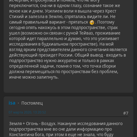
исчерпан, я проснулась и поняла, что не могу
переключится, сна ни в одном глазу, сознание такое же
ясное как и днем. Усилием воли я вышла через Крест
Стихий и залезла в Землю, спряталась видите ли. Не
самый правильный вариант - прятаться
. Поэтому
сегодня опять нахожусь в этом подпространстве, страх
ушел (возможно он связан с руной Тейваз, проживание
которой идет параллельно и думаю, что это усиливает
исследования в будхиальном пространстве). На мой
взгляд ярким представителем данного сочетания является
действующий президет России. Общий вывод - входить в
подпространство нужно аккуратно и только в рамках
определенной задачи, помня о том, что точка сборки
должна перемещаться по пространствам без проблем,
иначе можно залипнуть.
isa
Постоялец
07 марта 2020, 13:20:52
#7
Земля + Огонь - Воздух. Накануне исследования данного
подпространства мне во сне дали информацию про
Константина бога, при этом я еще не знала, что буду