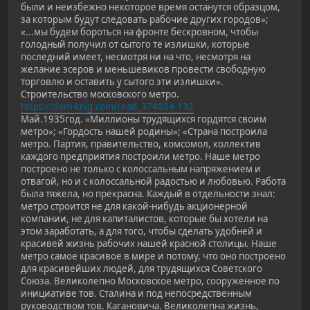
были и неизбежно некоторое время останутся образцом,
за которым будут следовать рабочие других городов»;
«...мы будем бороться на фронте бескровном, чтобы
голодный получил от сытого те излишки, которые
последний имеет, несмотря ни на что, несмотря на
желание эсеров и меньшевиков провести свободную
торговлю и оставить у сытого эти излишки».
Строительство московского метро.
https://dom-knig.com/read_374884-132
Май.1935год. «Миллионы трудящихся гордятся своим
метро»; «Гордость нашей родины»; «Страна построила
метро. Партия, правительство, комсомол, коллектив
каждого предприятия построили метро. Наше метро
построено не только с колоссальным напряжением и
отвагой, но и с колоссальной радостью и любовью. Работа
была тяжела, но прекрасна. Каждый в отдельности знал:
метро строится не для какой-нибудь акционерной
компании, не для капиталистов, которые бы хотели на
этом заработать, а для того, чтобы сделать удобней и
красивей жизнь рабочих нашей красной столицы. Наше
метро самое красивое в мире и потому, что оно построено
для красивейших людей, для трудящихся Советского
Союза. Великолепно Московское метро, сооруженное по
инициативе тов. Сталина и под непосредственным
руководством тов. Кагановича. Великолепна жизнь,