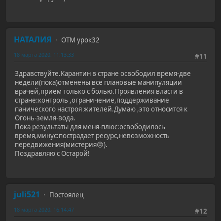
НАТАЛИЯ
ОТМ урок32
18 марта 2020, 11:13:33
#11
Здравствуйте.Карантин в стране освободил время-две
недели(пока)отменены все плановые манипуляции
врачей,прием только с болью.Проявления власти в
стране:контроль ,ограничение,поддерживание
панического настроя жителей.Думаю ,это относится к
Огонь-земля-вода.
Пока результаты для меня-плюс:освободилось
время,минус:пострадает ресурс,невозможность
передвижения(мистерия😢).
Поздравляю с Остарой!
juli521
Постоялец
18 марта 2020, 16:14:47
#12