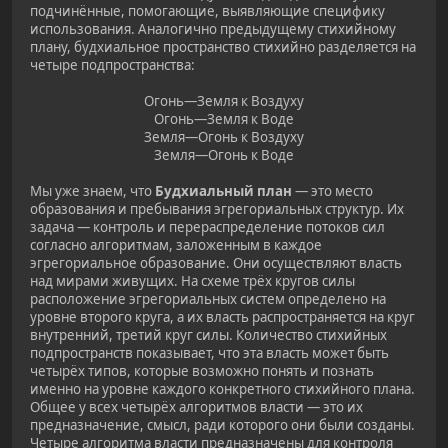
подчинённые, помогающие, выявляющие специфику
использования. Аналогично предыдущему стихийному
плану, будхиальное пространство стихийно разделяется на
четыре подпространства:
Огонь—Земля к Воздуху
Огонь—Земля к Воде
Земля—Огонь к Воздуху
Земля—Огонь к Воде
Мы уже знаем, что
Будхиальный план
— это место
образования и пребывания эгрегориальных структур. Их
задача — контроль и перераспределение потоков сил
согласно алгоритмам, заложенным в каждое
эгрегориальное образование. Они осуществляют власть
над мирами живущих. На схеме трёх кругов силы
расположение эгрегориальных систем определено на
уровне второго круга, а их власть распространяется на круг
внутренний, третий круг силы. Количество стихийных
подпространств показывает, что эта власть может быть
четырёх типов, которые возможно понять и познать
именно на уровне каждого конкретного стихийного плана.
Общее у всех четырёх алгоритмов власти — это их
предназначение, смысл, ради которого они были созданы.
Четыре алгоритма власти предназначены для контроля