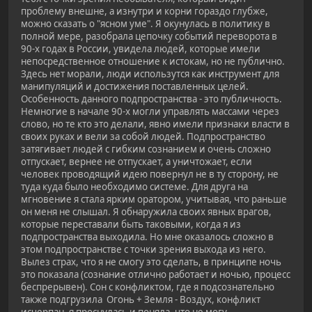
проблему внешне, а изнутри и корни гораздо глубже,
можно сказать о "ясном уме". Я окунулась в политику в
полной мере, разобрала цепочку событий переворота в
90-х годах в России, увидела людей, которые имели
непосредственное отношение к истокам, но не публично.
Здесь нет морали, люди использутся как инструмент для
манипуляций и достижения поставленных целей.
Особенность данного подпространства - это публичность.
Немногие в начале 90-х могли управлять массами через
слово, но те кто это делали, явно имели признаки власти в
своих руках и вели за собой людей. Подпространство
затягивает людей с гибким сознанием и очень сложно
отпускает, вернее не отпускает, а уничтожает, если
человек проводящий идею повернул не в ту сторону, не
туда куда было необходимо системе. Для друга на
мгновение я стала ярким оратором, учитывая, что раньше
он меня не слышал. Я обнаружила своих явных врагов,
которые переставали быть таковыми, когда я из
подпространства выходила. Но мне оказалось сложно в
этом подпространстве с точки зрения выхода из него.
Вылез страх, что я не смогу это сделать, в принципе ночь
это показала (сознание отлично работает и ночью, процесс
беспрерывен). Сон с конфликтом, где я подсознательно
также подгрузила Огонь + Земля - Воздух, конфликт