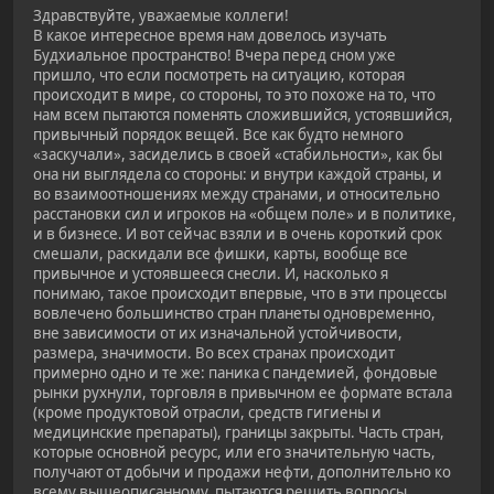
Здравствуйте, уважаемые коллеги!
В какое интересное время нам довелось изучать
Будхиальное пространство! Вчера перед сном уже
пришло, что если посмотреть на ситуацию, которая
происходит в мире, со стороны, то это похоже на то, что
нам всем пытаются поменять сложившийся, устоявшийся,
привычный порядок вещей. Все как будто немного
«заскучали», засиделись в своей «стабильности», как бы
она ни выглядела со стороны: и внутри каждой страны, и
во взаимоотношениях между странами, и относительно
расстановки сил и игроков на «общем поле» и в политике,
и в бизнесе. И вот сейчас взяли и в очень короткий срок
смешали, раскидали все фишки, карты, вообще все
привычное и устоявшееся снесли. И, насколько я
понимаю, такое происходит впервые, что в эти процессы
вовлечено большинство стран планеты одновременно,
вне зависимости от их изначальной устойчивости,
размера, значимости. Во всех странах происходит
примерно одно и те же: паника с пандемией, фондовые
рынки рухнули, торговля в привычном ее формате встала
(кроме продуктовой отрасли, средств гигиены и
медицинские препараты), границы закрыты. Часть стран,
которые основной ресурс, или его значительную часть,
получают от добычи и продажи нефти, дополнительно ко
всему вышеописанному, пытаются решить вопросы,