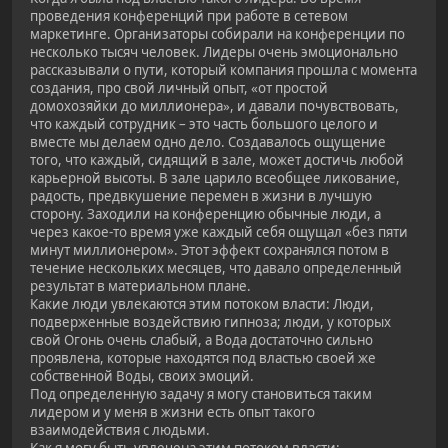
проведения конференций при работе в сетевом
маркетинге. Организаторы собирали на конференции по
несколько тысяч человек. Лидеры очень эмоционально
рассказывали о пути, который компания прошла с момента
создания, про свой личный опыт, «от простой
домохозяйки до миллионера», и давали почувствовать,
что каждый сотрудник – это часть большого целого и
вместе мы делаем одно дело. Создавалось ощущение
того, что каждый, сидящий в зале, может достичь любой
карьерной высоты. В зале царило всеобщее ликование,
радость, предвкушение перемен в жизни в лучшую
сторону. Заходили на конференцию обычные люди, а
через какое-то время уже каждый себя ощущал «без пяти
минут миллионером». Этот эффект сохранялся потом в
течение нескольких месяцев, что давало определенный
результат в материальном плане.
Какие люди увлекаются этим потоком власти: Люди,
подверженные воздействию гипноза; люди, у которых
свой Огонь очень слабый, а Вода достаточно сильно
проявлена, которые находятся под властью своей же
собственной Воды, своих эмоций.
Под определенную задачу я могу становиться таким
лидером и у меня в жизни есть опыт такого
взаимодействия с людьми.