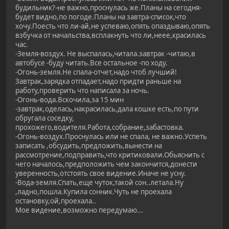
будильник?-не важно,проснулась же.Планы на сегодня-
будет видно,по погоде.Планы на завтра-список,что
хочу.Поесть что ли-ай,не успеваю,опять опаздываю,опять
взбучка от начальства,всплакнуть что ли,неее,красилась
час.
-Земля-воздух. Не выспалась,читала.завтрак -читаю,в
автобусе -буду читать.Все остальное -по ходу.
-Огонь-земля.Не спала-отчет,надо чтоб лучший!
Завтрак,зарядка отпадает,надо придти раньше на
работу,проверить что написала за ночь.
-Огонь-вода.Вскочила,за 15 мин
-завтрак,оделась,накрасилась,дала кошке есть,по пути
обругала соседку,
прохожего,водителя.Работа,собрание,забастовка.
-Огонь-воздух.Проснулась или не спала, не важно.Успеть
записать ,обсудить,предложить,вынести на
рассмотрение,подправить,что критиковали.Обьяснить с
чего началось,предположить чем закончится,донести
уверенность,отстоять свое видение.Иначе не усну.
-Вода-земля.Спать,еще чуток,такой сон..летала.Ну
,ладно,пошла.Купила сонник.Чуть не проехала
остановку,ой,проехала..
Мое видение,возможно передумаю...