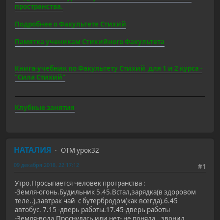
пространства.
Подробнее о Факультете Стихий
Памятка ученикам Стихийного Факультета
Книга-учебник по Факультету Стихий для 1 и 2 курса -
"Сила Стихий"
Клубные занятия
НАТАЛИЯ
ОТМ урок32
09 декабря 2018, 22:17:12
#1
Утро.Просыпается человек протранства :
-Земля-огонь.Будильник 5.45.Встал,зарядка(в здоровом
теле..),завтрак чай с бутербродом(как всегда).6.45
автобус. 7.15 -дверь работы.17.45-дверь работы
-Земля-вода.Проснулась или нет- не поняла...звонил