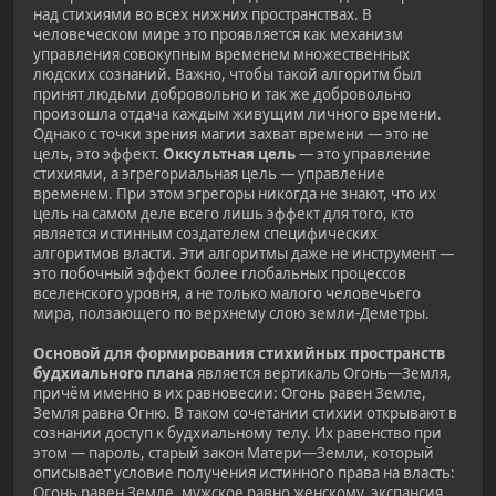
над стихиями во всех нижних пространствах. В
человеческом мире это проявляется как механизм
управления совокупным временем множественных
людских сознаний. Важно, чтобы такой алгоритм был
принят людьми добровольно и так же добровольно
произошла отдача каждым живущим личного времени.
Однако с точки зрения магии захват времени — это не
цель, это эффект.
Оккультная цель
— это управление
стихиями, а эгрегориальная цель — управление
временем. При этом эгрегоры никогда не знают, что их
цель на самом деле всего лишь эффект для того, кто
является истинным создателем специфических
алгоритмов власти. Эти алгоритмы даже не инструмент —
это побочный эффект более глобальных процессов
вселенского уровня, а не только малого человечьего
мира, ползающего по верхнему слою земли-Деметры.
Основой для формирования стихийных пространств
будхиального плана
является вертикаль Огонь—Земля,
причём именно в их равновесии: Огонь равен Земле,
Земля равна Огню. В таком сочетании стихии открывают в
сознании доступ к будхиальному телу. Их равенство при
этом — пароль, старый закон Матери—Земли, который
описывает условие получения истинного права на власть:
Огонь равен Земле, мужское равно женскому, экспансия