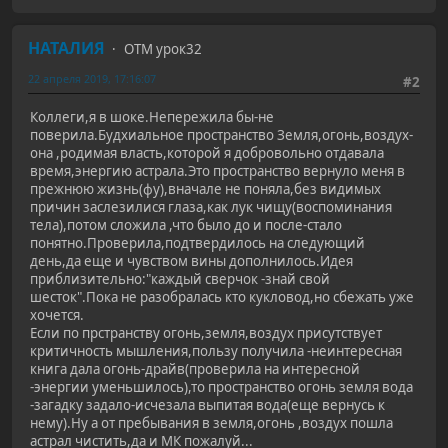
НАТАЛИЯ
ОТМ урок32
22 апреля 2019, 17:16:07
#2
Коллеги,я в шоке.Непережила бы-не
поверила.Будхиальное пространство Земля,огонь,воздух-
она ,родимая власть,которой я добровольно отдавала
время,энергию астрала.Это пространство вернуло меня в
прежнюю жизнь(фу),вначале не поняла,без видимых
причин заслезилися глаза,как лук чищу(воспоминания
тела),потом сложила ,что было до и после-стало
понятно.Проверила,подтвердилось на следующий
день,да еще и чувством вины дополнилось.Идея
приблизительно:"каждый сверчок -знай свой
шесток".Пока не разобралась кто кукловод,но сбежать уже
хочется.
Если по прстранству огонь,земля,воздух присутствует
критичность мышления,пользу получила -неинтересная
книга дала огонь-драйв(проверила на интересной
-энергии уменьшилось),то пространство огонь земля вода
-загадку задало-исчезала выпитая вода(еще вернусь к
нему).Ну а от пребывания в земля,огонь ,воздух пошла
астрал чистить,да и МК пожалуй...