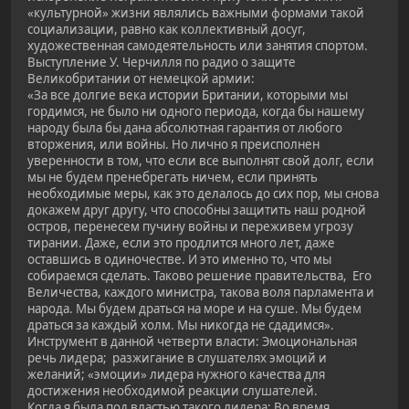
«культурной» жизни являлись важными формами такой
социализации, равно как коллективный досуг,
художественная самодеятельность или занятия спортом.
Выступление У. Черчилля по радио о защите
Великобритании от немецкой армии:
«За все долгие века истории Британии, которыми мы
гордимся, не было ни одного периода, когда бы нашему
народу была бы дана абсолютная гарантия от любого
вторжения, или войны. Но лично я преисполнен
уверенности в том, что если все выполнят свой долг, если
мы не будем пренебрегать ничем, если принять
необходимые меры, как это делалось до сих пор, мы снова
докажем друг другу, что способны защитить наш родной
остров, перенесем пучину войны и переживем угрозу
тирании. Даже, если это продлится много лет, даже
оставшись в одиночестве. И это именно то, что мы
собираемся сделать. Таково решение правительства, Его
Величества, каждого министра, такова воля парламента и
народа. Мы будем драться на море и на суше. Мы будем
драться за каждый холм. Мы никогда не сдадимся».
Инструмент в данной четверти власти: Эмоциональная
речь лидера; разжигание в слушателях эмоций и
желаний; «эмоции» лидера нужного качества для
достижения необходимой реакции слушателей.
Когда я была под властью такого лидера: Во время