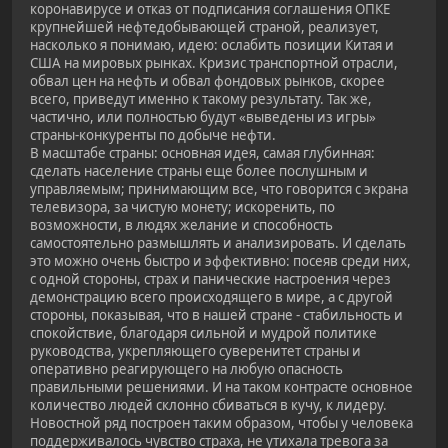
коронавирусе и отказ от подписания соглашения ОПКЕ
крупнейшей нефтедобывающей страной, реализует,
насколько я понимаю, идею: ослабить позиции Китая и
США на мировых рынках. Кризис транспортной отрасли,
обвал цен на нефть и обвал фондовых рынков, скорее
всего, приведут именно к такому результату. Так же,
частично, или полностью будут «выведены из игры»
страны-конкуренты по добыче нефти.
В масштабе страны: основная идея, самая глубинная:
сделать население страны еще более послушным и
управляемым; принимающим все, что говорится с экрана
телевизора, за чистую монету; искоренить, по
возможности, в людях желание и способность
самостоятельно размышлять и анализировать. И сделать
это можно очень быстро и эффективно: посеяв среди них,
с одной стороны, страх и панические настроения через
демонстрацию всего происходящего в мире, а с другой
стороны, показывая, что в нашей стране - стабильность и
спокойствие, благодаря сильной и мудрой политике
руководства, укрепляющего суверенитет страны и
оперативно реагирующего на любую опасность
правильными решениями. И на таком контрасте основное
количество людей склонно сбиваться в кучу, к лидеру.
Новостной ряд построен таким образом, чтобы у человека
поддерживалось чувство страха, не утихала тревога за