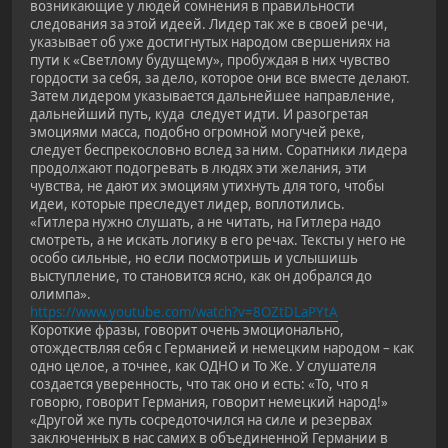
возникающие у людей сомнения в правильности
следования за этой идеей. Лидер так же в своей речи,
указывает об уже достигнутых народом свершениях на
пути к «Светлому будущему», пробуждая в них чувство
гордости за себя, за дело, которое они все вместе делают.
Затем лидером указывается дальнейшее направление,
дальнейший путь, куда следует идти. И разогретая
эмоциями масса, подобно огромной могучей реке,
следует беспрекословно вслед за ним. Соратники лидера
продолжают подогревать в людях эти желания, эти
чувства, не дают их эмоциям утихнуть для того, чтобы
идеи, которые преследует лидер, воплотились.
«Гитлера нужно слушать, а не читать, на Гитлера надо
смотреть, а не искать логику в его речах. Тексты у него не
особо сильные, но если посмотришь и услышишь
выступление, то становится ясно, как он добрался до
олимпа».
https://www.youtube.com/watch?v=8OZtDLaPYtA
Короткие фразы, говорит очень эмоционально,
отождествляя себя с Германией и немецким народом – как
одно целое, а точнее, как ОДНО и То Же. У слушателя
создается уверенность, что так оно и есть: «То, что я
говорю, говорит Германия, говорит немецкий народ!»
«Другой же путь сосредоточился на силе и резервах
заключенных в нас самих в объединенной Германии в