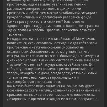
активные действия по дезинфекции общественных
пространств, ищем вакцину, увеличиваем пенсии,
разрешаем интернет-торговлю медицинскими
препаратами, объясняем массам о стабильной ситуации с
продовольствием и о достаточном резервном фонде.
Какие права у них есть, а каких нет? Есть право на
Здоровье, право на Деньги, право на Власть. Нет права на
Удачу, права на Любовь. Права на Творчество, возможно,
так же нет.
И поддаетесь ли вы влиянию такой власти? Могу начать
вовлекаться, если оказалась неожиданно для себя в этом
пространстве и не успела сконцентрироваться на
осознанности. Достаточно быстро могу «понять», что
втянута, так как появляется очень большой дискомфорт на
физическом плане: я начинаю чувствовать сжимание тела
"тисками", что не я сейчас управляю своей жизнью. Для
себя, в существующих реалиях, приняла решение, что
теперь, находясь вне дома, всегда держу связь с Я Есмь и
только из него наблюдаю за происходящим и
взаимодействую с пространством.
Как можно быстро переключиться на нужные вам дела?
Осознанно держать частичку сознания своим вниманием и
приказом «выныривать» с ее помощью на поверхность.
Дозировать по времени нахождение в этом пространстве.