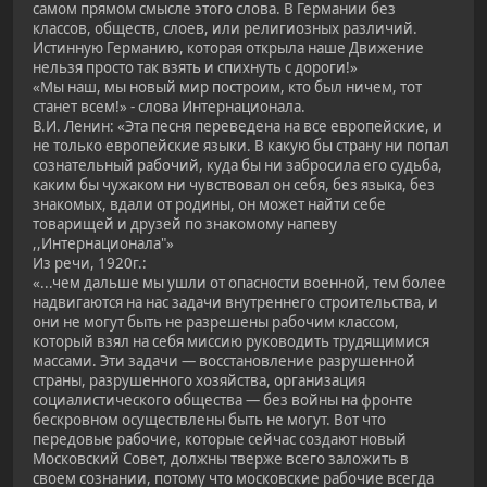
самом прямом смысле этого слова. В Германии без
классов, обществ, слоев, или религиозных различий.
Истинную Германию, которая открыла наше Движение
нельзя просто так взять и спихнуть с дороги!»
«Мы наш, мы новый мир построим, кто был ничем, тот
станет всем!» - слова Интернационала.
В.И. Ленин: «Эта песня переведена на все европейские, и
не только европейские языки. В какую бы страну ни попал
сознательный рабочий, куда бы ни забросила его судьба,
каким бы чужаком ни чувствовал он себя, без языка, без
знакомых, вдали от родины, он может найти себе
товарищей и друзей по знакомому напеву
,,Интернационала"»
Из речи, 1920г.:
«...чем дальше мы ушли от опасности военной, тем более
надвигаются на нас задачи внутреннего строительства, и
они не могут быть не разрешены рабочим классом,
который взял на себя миссию руководить трудящимися
массами. Эти задачи — восстановление разрушенной
страны, разрушенного хозяйства, организация
социалистического общества — без войны на фронте
бескровном осуществлены быть не могут. Вот что
передовые рабочие, которые сейчас создают новый
Московский Совет, должны тверже всего заложить в
своем сознании, потому что московские рабочие всегда