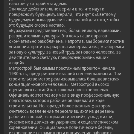
навстречу которой мы идем».
Эти люди действительно верили в то, что идут к
прекрасному будущему. Верили, что идут к «Светлому
будущему» и выкладывались по полной для того, чтобы
это будущее скорее настало.
«Буржуазия представляет нас, большевиков, варварами,
разрушителями культуры. Эта ложь наших врагов
окончательно разоблачена. Напротив, мы боремся против
унижения, против варварства империализма, мы боремся
за новую культуру, за новый труд, за нового человека, за
действительно светлую, прекрасную жизнь наших
людей».
Метрострой был самым престижным проектом начала
1930-х гг., предприятием высшей степени важности. При
строительстве метро реализовывалась большевистская
концепция «нового человека». Метрострой высоко
оценивался партией как «школа нового человека».
Официально этот тезис имел в виду профессиональную
подготовку, которой рабочие овладевали в ходе
строительства. Но гораздо более важным фактором
считалось вовлечение переселившихся из деревень
рабочих в новый, «социалистический», уклад жизни,
участие их в движении ударников и социалистическом
соревновании. Официальные политические беседы,
искоренение неграмотности и приучение рабочих к