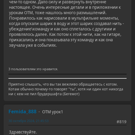
чем-то одном. Дало силу и развернуть внутренне
настоящее. Очень интересные детали и в приложении к
урокам ОТМ, тоже нашлось много размышлений.
Понравилось как нарисовали в мультфильме моменты,
когда опускали шарик в воду и этот шарик создавал нить -
убеждение\команду и как оно сплеталось с другими и
проявлялось далее. Как потом к этой нити, как на гитаре,
прикасались и она показывала эту команду и как она
звучала уже в событиях.
3 пользователям это нравится.
Приятно слышать, что вы так вежливо обращаетесь с котом.
Котам обычно почему-то говорят "ты", хотя ни один кот никогда
ни с кем не пил брудершафта (Бегемот)
Femida_888
ОТМ урок1
30 октября 2024, 21:45:53
#819
Здравствуйте.