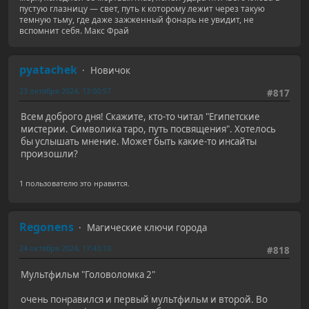
пустую глазницу — свет, путь к которому лежит через такую
темную тьму, где даже зажженный фонарь не увидит, не
вспомнит себя. Макс Фрай
pyatachek
Новичок
23 октября 2024, 13:00:57
#817
Всем доброго дня! Скажите, кто-то читал "Египетские
мистерии. Символика таро, путь посвящения". Хотелось
бы услышать мнение. Может быть какие-то инсайты
произошли?
1 пользователю это нравится.
Regonens
Магические ключи города
24 октября 2024, 17:43:10
#818
Мультфильм "Головоломка 2"
очень понравился и первый мультфильм и второй. Во