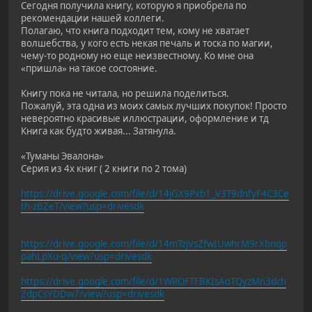
Сегодня получила книгу, которую я приобрела по
рекомендации нашей коллеги.
Полагаю, что книга подходит тем, кому не хватает
волшебства, у кого есть некая печаль и тоска по магии,
чему-то родному но еще неизвестному. Ко мне она
«пришла» на такое состояние.
Книгу пока не читала, но решила поделиться.
Пожалуй, эта одна из моих самых лучших покупок! Просто
невероятно красивые иллюстрации, оформление и тд
Книга как будто живая... Затянула.
«Туманы Эвалона»
Серия из 4х книг ( 2 книги по 2 тома)
https://drive.google.com/file/d/14jGX9Pxb1_V3T9dnfyF4C3Ce
th-zBZeT/view?usp=drivesdk
https://drive.google.com/file/d/14mTzjVsZfwIUwhrM9rXbnqp
pahLpXu-q/view?usp=drivesdk
https://drive.google.com/file/d/1WROFTFBKIsAoTQyzMn3dch
ZdpCsYDDw7/view?usp=drivesdk