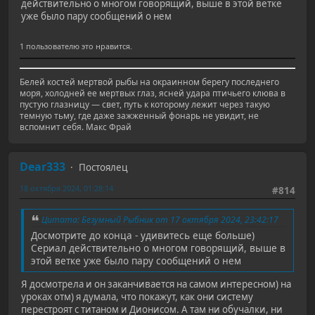
действительно о многом говорящий, выше в этой ветке
уже было пару сообщений о нем
1 пользователю это нравится.
Белей костей мертвой рыбы на окраинном берегу последнего
моря, холодней ее мертвых глаз, ясней удара птичьего клюва в
пустую глазницу — свет, путь к которому лежит через такую
темную тьму, где даже зажженный фонарь не увидит, не
вспомнит себя. Макс Фрай
Dear333
Постоялец
18 октября 2024, 01:28:14
#814
Цитата: Безумный Рыбник от 17 октября 2024, 23:42:17
Досмотрите до конца - удивитесь еще больше)
Сериал действительно о многом говорящий, выше в
этой ветке уже было пару сообщений о нем
Я досмотрела и он заканчивается на самом интересном) на
уроках отм) я думала, что покажут, как они систему
перестроят с титаном и Дионисом. А там ни обучалки, ни