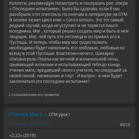
Коллеги, рекомендую посмотреть и послушать рок- опера
« Последнее испытание». Было бы здорово, если б мы
разобрали этот спектакль по ключам в литературе на ОТМ.
В основе лежит цикл книг « Сага о копье». Это тот самый
редкий случай, когда не уступает и не теряется смысл
исходника. Маг , который решил создать мир и быть в нем
творцом. Маг, чей путь это лестница и он привел его в
Пустошь. И теперь чтобы мир мог существовать
необходимо будет наполнить его любовью, любовью ко
всему в этой Пустоши. Властелин ничего. Шикарно
описана роль Гекаты как вечной и изначальной силы,
срывающей иллюзии и испытывающий тебя до конца.
Ученик мага, предавший своего учителя, но следущий за
своей силой, насмешник и плут . И вопрос - в чем будет
заключаться это последнее испытание?
2 пользователям это нравится.
Ученик Мага
ОТМ урок1
29 сентября 2024, 21:12:10
#810
«2:22» (2016)