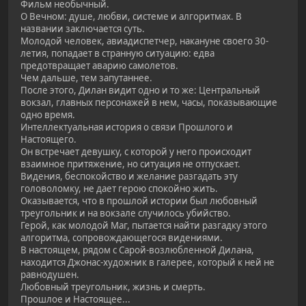
Фильм необычный.
О Вечном: душе, любви, системе и алгоритмах. В
названии заключается суть.
Молодой человек, авиадиспетчер, накануне своего 30-
летия, попадает в странную ситуацию: едва
предотвращает аварию самолетов.
Чем дальше, тем запутаннее.
После этого, Дилан видит одно и то же: Центральный
вокзал, главных персонажей в нем, часы, показывающие
одно время.
Интеллектуальная история о связи Прошлого и
Настоящего.
Он встречает девушку, с которой у него происходит
взаимное притяжение, но ситуация не отпускает.
Видения, беспокойство и желание разгадать эту
головоломку, не дает герою спокойно жить.
Оказывается, что в прошлой истории был любовный
треугольник и на вокзале случилось убийство.
Герой, как молодой Маг, пытается найти разгадку этого
алгоритма, сопровождающегося видениями.
В настоящем, рядом с Сарой-возлюбленной Дилана,
находится Джонас-художник в галерее, который к ней не
равнодушен.
Любовный треугольник, жизнь и смерть.
Прошлое и Настоящее...