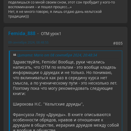
поделишься со мной своим сном, этот сон пробудит у кого-то
воспоминания – и пошел процесс...»
Нет, я не много говорю, я лишь отдаю дань кельтской
традиции)))
Femida_888
ОТМ урок1
09 сентября 2024, 08:48:55
#805
Цитата: Mario от 08 сентября 2024, 20:48:34
Здравствуйте, Femida! Вообще, руки чесались
написать, что ОТМ по кельтам - это вообще кладязь
информации о друидах и не только. Но понимаю,
что вклиниваться как раз в середину курса нет
смысла, а по ученическому пути - это несколько лет.
Поэтому пока что могу рекомендовать следующие
книги:
Широкова Н.С. "Кельтские друиды",
Франсуаза Леру «Друиды». В книге описываются
особенности обрядов, нравов и отношение к
друидам в обществе, иерархия друидов между собой
и вообще в обществе.