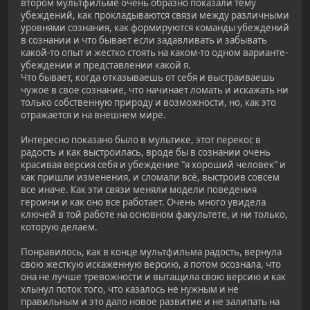
втором мультфильме очень образно показали тему
убеждений, как прокладываются связи между различными
уровнями сознания, как формируются команды убеждений
в сознании и что бывает если задавливать и забывать
какой-то опыт и жестко стоять на каком-то одном варианте-
убеждении и представлении какой я.
Что бывает, когда отказываешь от себя и выстраиваешь
чужое в свое сознание, что начинает ломать и искажать ни
только собственную природу и возможности, но, как это
отражается и на внешнем мире.
Интересно показано было в мультике, этот перекос в
радость и как выстроилась, вроде бы в сознании очень
красивая версия себя и убеждение "я хороший человек" и
как пришли изменения, и сломали всё, выстроив совсем
все иначе. Как эти связи меняли модели поведения
героини и как оно все работает. Очень много увидела
ключей в той работе на основном факультете, и ни только,
которую делаем.
Понравилось, как в конце мультфильма радость, вернула
свою жесткую искаженную версию, а потом осознала, что
она не лучше тревожности и вытащила свою версию и как
хлынул поток того, что казалось не нужным и не
правильным и это дало новое развитие и не залипать на