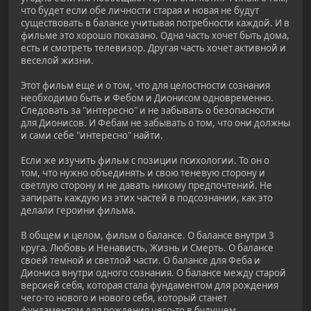
что будет если обе личности старая и новая не будут
существовать в балансе учитывая потребности каждой. И в
фильме это хорошо показано. Одна часть хочет быть дома,
есть и смотреть телевизор. Другая часть хочет активной и
веселой жизни.
Этот фильм еще и о том, что для целостности сознания
необходимо быть и Фебом и Дионисом одновременно.
Следовать за "интересно" и не забывать о безопасности
для Дионисов. И Фебам не забывать о том, что они должны
и сами себе "интересно" найти.
Если же изучить фильм с позиции психологии. То он о
том, что нужно объединять и свою теневую сторону и
светлую сторону и не давать никому предпочтений. Не
запирать каждую из этих частей в подсознании, как это
делали героини фильма.
В общем и целом, фильм о балансе. О балансе внутри 3
круга. Любовь и Ненависть, Жизнь и Смерть. О балансе
своей темной и светлой части. О балансе для Феба и
Диониса внутри одного сознания. О балансе между старой
версией себя, которая стала фундаментом для рождения
чего-то нового и нового себя, который станет
фундаментом для рождения чего-то в будущем.