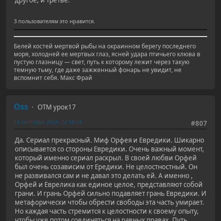
3 пользователям это нравится.
Белей костей мертвой рыбы на окраинном берегу последнего
моря, холодней ее мертвых глаз, ясней удара птичьего клюва в
пустую глазницу — свет, путь к которому лежит через такую
темную тьму, где даже зажженный фонарь не увидит, не
вспомнит себя. Макс Фрай
Oss
ОТМ урок17
14 сентября 2024, 12:58:14
#807
Да. Сериал прекрасный. Миф Орфея и Евредики. Шикарно
описывается со стороны Евредики. Очень важный момент,
который именно сериал раскрыл. В своей любви Орфей
был очень созависим от Ередики. Не целостностный. Он
не развивался сам и не давал это делать ей. А именно ,
Орфей и Еврелика как единое целое, представляют собой
грани. И грань Орфей сильно подавляет грань Евредики. И
метафорически чтобы обрести свободы эта часть умирает.
Но каждая часть стремится к целостности к своему опыту,
чтобы уже потом соединяться на равных правах. Путь