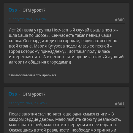
Oss
ОТМ урок17
21 августа 2024, 16:43:02
#800
Лет 20 назад у группы Несчастный случай вышла песня «
шла Саша по шоссе» . Сейчас есть такая певица Саша
кошка. Она бард и ходит по городам, ездит автоспом по
всей стране. Мария Кутузова поделилась ее песней «
Город которому принадлежу». Вот такая получилась
интересная нить. А в песне кстати прописан самый лучший
алгоритм общения с городами))
2 пользователям это нравится.
Oss
ОТМ урок17
23 августа 2024, 23:34:53
#801
После занятия стал понятен еще один смысл книги « В
каждом сердце дверь». Мало любить свою ту реальность,
мало знать о ней, мало хотеть вернуться в нее обратно.
Оказавшись в этой реальности, необходимо принять и