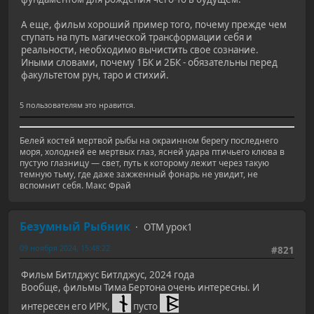
А еще, фильм хороший пример того, почему прежде чем
ступать на путь магической трансформации себя и
реальности, необходимо вычистить свое сознание.
Иными словами, почему 1БК и 2БК - обязательны перед
факультетом рун, таро и стихий.
5 пользователям это нравится.
Белей костей мертвой рыбы на окраинном берегу последнего
моря, холодней ее мертвых глаз, ясней удара птичьего клюва в
пустую глазницу — свет, путь к которому лежит через такую
темную тьму, где даже зажженный фонарь не увидит, не
вспомнит себя. Макс Фрай
Безумный Рыбник
ОТМ урок1
09 ноября 2024, 15:48:22
#821
Фильм Битлджус Битлджус, 2024 года
Вообще, фильмы Тима Бертона очень интересны. И
интересен его ИРК,
пусто