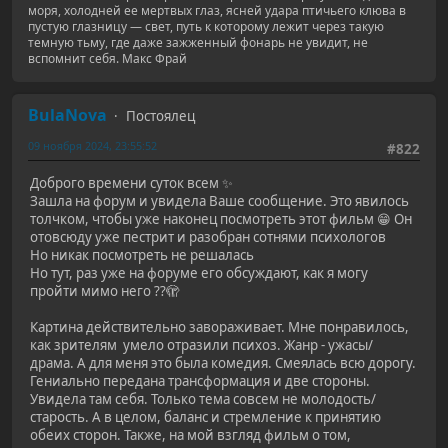
моря, холодней ее мертвых глаз, ясней удара птичьего клюва в
пустую глазницу — свет, путь к которому лежит через такую
темную тьму, где даже зажженный фонарь не увидит, не
вспомнит себя. Макс Фрай
BulaNova
Постоялец
09 ноября 2024, 23:55:52
#822
Доброго времени суток всем ✨
Зашла на форум и увидела Ваше сообщение. Это явилось
толчком, чтобы уже наконец посмотреть этот фильм 😁 Он
отовсюду уже пестрит и разобран сотнями психологов
Но никак посмотреть не решалась
Но тут, раз уже на форуме его обсуждают, как я могу
пройти мимо него ??🫣
Картина действительно завораживает. Мне понравилось,
как зрителям умело отразили психоз. Жанр - ужасы/
драма. А для меня это была комедия. Смеялась всю дорогу.
Гениально передана трансформация и две стороны.
Увидела там себя. Только тема совсем не молодость/
старость. А в целом, баланс и стремление к принятию
обеих сторон. Также, на мой взгляд фильм о том,