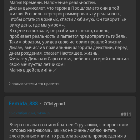
Магия Времени. Наложение реальностей.
Дилан вычисляет, что герои в Прошлом-это они в той
жизни. Его цель-перепрограммировать ту реальность,
чтобы остаться в живых, спасти любимую. Он говорит: «Я
вижу день, где мы умрем».
В сцене на вокзале, он разбивает стекло, словно,
пробивает реальность и пытается предотвратить гибель.
Таким образом, увидев свою историю прошлой жизни,
Дилан, вычислив правильный алгоритм действий, перед
днем рождения, спасает Настоящее, жизнь.
Финал: у Дилана и Сары семья, ребенок, а герой воплотил
свою мечту-стал летчиком!
Магия в действии! 💫🪄
2 пользователям это нравится.
Femida_888
ОТМ урок1
16 октября 2024, 14:44:39
#811
Вчера попала на книги братьев Стругацких, с творчеством
которых не знакома . Так как не очень люблю читать
электронные книги, то решила заказать произведения в