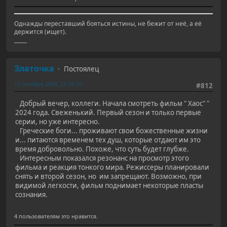
Однажды переставший бояться истины, не бежит от неё, а её
держится (ищет).
_____
Златочка
Постоялец
17 октября 2024, 21:34:10
#812
Добрый вечер, коллеги. Начала смотреть фильм " Хаос" "
2024 года. Свеженький. Первый сезон и только первые
серии, но уже интересно.
Греческие боги... проживают свои божественные жизни
и... питаются временем тех душ, которые отдают им это
время добровольно. Похоже, что суть будет глубже.
Интересным показался резонанс на просмотр этого
фильма и реакция тонкого мира. Режиссеры планировали
снять и второй сезон, но им запрещают. Возможно, при
видимой легкости, фильм поднимает некоторые пласты
сознания.
4 пользователям это нравится.