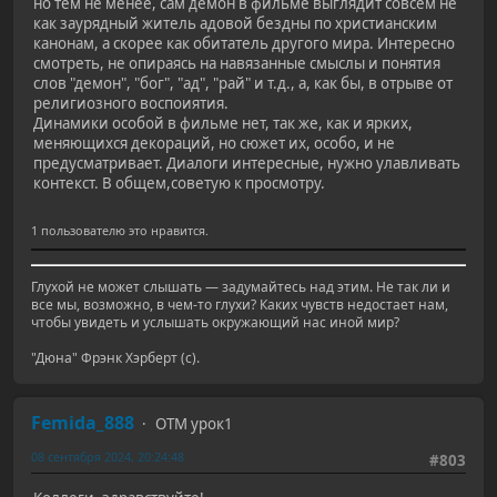
но тем не менее, сам демон в фильме выглядит совсем не
как заурядный житель адовой бездны по христианским
канонам, а скорее как обитатель другого мира. Интересно
смотреть, не опираясь на навязанные смыслы и понятия
слов "демон", "бог", "ад", "рай" и т.д., а, как бы, в отрыве от
религиозного воспоиятия.
Динамики особой в фильме нет, так же, как и ярких,
меняющихся декораций, но сюжет их, особо, и не
предусматривает. Диалоги интересные, нужно улавливать
контекст. В общем,советую к просмотру.
1 пользователю это нравится.
Глухой не может слышать — задумайтесь над этим. Не так ли и
все мы, возможно, в чем-то глухи? Каких чувств недостает нам,
чтобы увидеть и услышать окружающий нас иной мир?
"Дюна" Фрэнк Хэрберт (с).
Femida_888
ОТМ урок1
08 сентября 2024, 20:24:48
#803