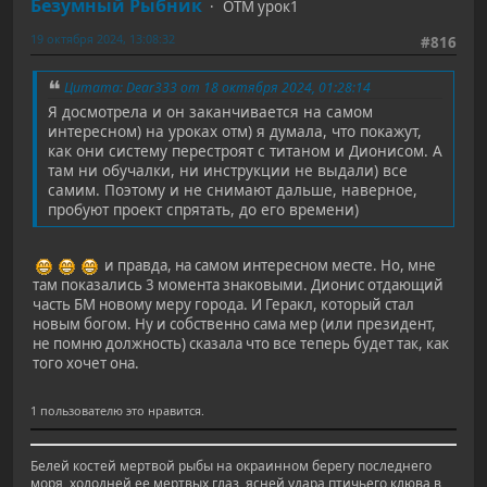
Безумный Рыбник
ОТМ урок1
19 октября 2024, 13:08:32
#816
Цитата: Dear333 от 18 октября 2024, 01:28:14
Я досмотрела и он заканчивается на самом
интересном) на уроках отм) я думала, что покажут,
как они систему перестроят с титаном и Дионисом. А
там ни обучалки, ни инструкции не выдали) все
самим. Поэтому и не снимают дальше, наверное,
пробуют проект спрятать, до его времени)
и правда, на самом интересном месте. Но, мне
там показались 3 момента знаковыми. Дионис отдающий
часть БМ новому меру города. И Геракл, который стал
новым богом. Ну и собственно сама мер (или президент,
не помню должность) сказала что все теперь будет так, как
того хочет она.
1 пользователю это нравится.
Белей костей мертвой рыбы на окраинном берегу последнего
моря, холодней ее мертвых глаз, ясней удара птичьего клюва в