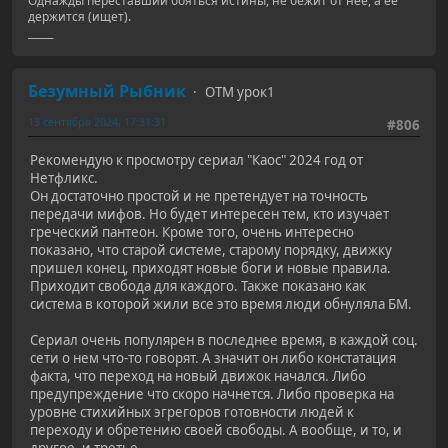
Однажды переставший бояться истины, не бежит от неё, а её
держится (ищет).
_____
Безумный Рыбник
ОТМ урок1
13 сентября 2024, 17:31:31
#806
Рекомендую к просмотру сериал "Каос" 2024 год от
Нетфликс.
Он достаточно простой и не претендует на точность
передачи мифов. Но будет интересен тем, кто изучает
греческий пантеон. Кроме того, очень интересно
показано, что старой системе, старому порядку, движку
пришел конец, приходят новые боги и новые правила.
Приходит свобода для каждого. Также показано как
система в которой жили все это время люди обнуляла БМ.
Сериал очень популярен в последнее время, в каждой соц.
сети о нем что-то говорят. А значит он либо констатация
факта, что переход на новый движок начался. Либо
предупреждение что скоро начнется. Либо проверка на
уровне стихийных эгрегоров готовности людей к
переходу и обретению своей свободы. А вообще, и то, и
другое, и третье.