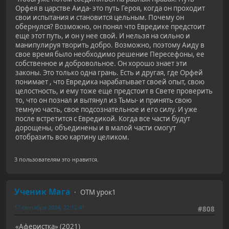
Орфея в царстве Аида- это путь Героя, когда он проходит
свои испытания и становится цельным. Почему он
обернулся? Возможно, он понял что Евредике предстоит
еще этот путь, и он у нее свой. И нельзя на сильно и
манипулируя творить добро. Возможно, поэтому Аиду в
свое время было необходимо решение Пересефоны, ее
собственное и добровольное. Он хорошо знает эти
законы. Это только одна грань. Есть и другая, где Орфей
понимает , что Евредика нарабатывает своей опыт, свою
целостность, и ему тоже еще предстоит в Свете проверить
то, что он познал и вытянул из Тьмы- и принять свою
темную часть, свое подсознательное и его силу. И уже
после встретится с Евредикой. Когда все части будут
дорощены, объединены и в малой части смогут
отобразить всю картину целиком.
3 пользователям это нравится.
Ученик Мага
ОТМ урок1
17 сентября 2024, 22:12:41
#808
«Аферистка» (2021)