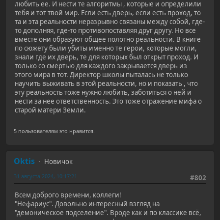
любить ее. И нести те алгоритмы , которые и определили
тебя и тот твой мир. Если есть дверь, если есть проход, то
та и эта реальности неразрывно связаны между собой, где-
то дополняя, где-то противопоставляя друг другу. Но все
вместе они образуют общее полотно реальности. В книге
по сюжету были убиты именно те герои, которые могли,
знали где их дверь, те для которых был открыт проход. И
только со смертью для каждого закрывается дверь из
этого мира в тот. Директор школы пыталась не только
научить выживать в этой реальности, но и показать , что
эту реальность тоже нужно любить, заботиться о ней и
нести за нее ответственность. Это тоже отражение мифа о
старой матери Земли.
5 пользователям это нравится.
Oktis
Новичок
31 августа 2024, 10:17:21
#802
Всем доброго времени, коллеги!
"Нефариус". Довольно интересный взгляд на
"демоническое подселение". Вроде как и по классике всё,