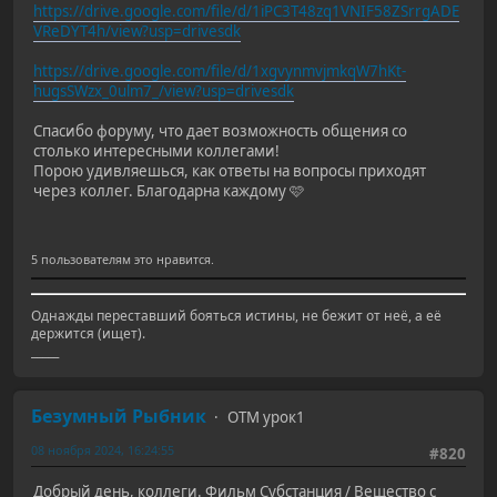
https://drive.google.com/file/d/1iPC3T48zq1VNIF58ZSrrgADE
VReDYT4h/view?usp=drivesdk
https://drive.google.com/file/d/1xgvynmvjmkqW7hKt-
hugsSWzx_0ulm7_/view?usp=drivesdk
Спасибо форуму, что дает возможность общения со
столько интересными коллегами!
Порою удивляешься, как ответы на вопросы приходят
через коллег. Благодарна каждому 🩷
5 пользователям это нравится.
Однажды переставший бояться истины, не бежит от неё, а её
держится (ищет).
_____
Безумный Рыбник
ОТМ урок1
08 ноября 2024, 16:24:55
#820
Добрый день, коллеги. Фильм Субстанция / Вещество с