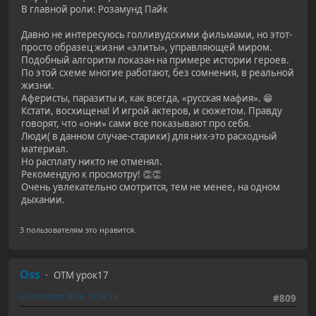
В главной роли: Розамунд Пайк
Давно не интересуюсь голливудскими фильмами, но этот-
просто образец жизни «элиты», управляющей миром.
Подобный алгоритм показан на примере истории героев.
По этой схеме многие работают, без сомнения, в реальной
жизни.
Аферисты, паразиты и, как всегда, «русская мафия». 😁
Кстати, восхищена! И игрой актеров, и сюжетом. Правду
говорят, что «они» сами все показывают про себя.
Люди( в данном случае-старики) для них-это расходный
материал.
Но расплату никто не отменял.
Рекомендую к просмотру! 👏👏
Очень увлекательно смотрится, тем не менее, на одном
дыхании.
3 пользователям это нравится.
Oss
ОТМ урок17
21 сентября 2024, 18:38:19
#809