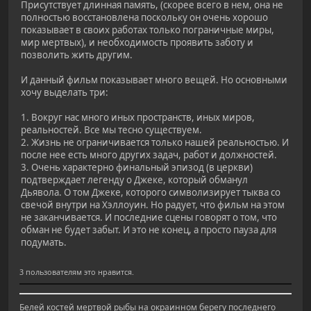
Присутствует длинная память, (скорее всего в нем, она не
полностью восстановлена поскольку он очень хорошо
показывает в своих работах только пограничные миры,
мир мертвых), и необходимость проявить заботу и
позволить жить другим.
И данный фильм показывает много вещей. Но основными
хочу выделать три:
1. Вокруг нас много иных пространств, иных миров,
реальностей. Все мы тесно существуем.
2. Жизнь не ограничивается только нашей реальностью. И
после нее есть много других задач, работ и должностей.
3. Очень характерно финальный эпизод (в церкви)
подтверждает легенду о Джеке, который обманул
Дьявола. О том Джеке, которого символизирует тыква со
свечой внутри на Хэллоуин. Но радует, что фильм на этом
не заканчивается. И последние сцены говорят о том, что
обман не будет забыт. И это не конец, а просто пауза для
подумать.
3 пользователям это нравится.
Белей костей мертвой рыбы на окраинном берегу последнего