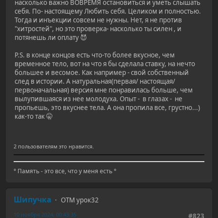
насколько важно ВОВРЕМЯ остановиться и уметь слышать
себя. По- настоящему Любить себя. Целиком и полностью.
Тогда и инъекции совсем не нужны. Нет, я не против
"хитростей", но это проверка- насколько ты силен , и
потянешь ли оплату 😈
P.S. в конце концов есть что-то более вкусное, чем
временное тело, вот на что я бы сделала ставку, на нечто
большее и весомое. Как например - свой собственный
след в истории. А натуральная(первая/ настоящая/
первоначальная) версия мне понравилась больше, чем
вылупившаяся из нее молодуха. Опыт - в глазах - не
пропьешь, это вкуснее тела. А она пропила все, грустно...)
как-то так 🤫
2 пользователям это нравится.
° Память - это все, что у меня есть °
Шипучка
ОТМ урок32
10 ноября 2024, 00:43:35
#823