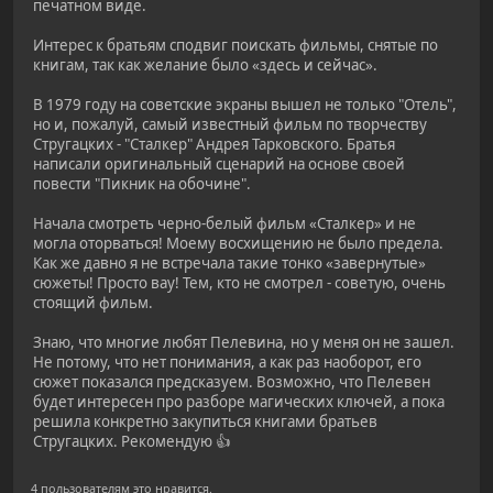
печатном виде.
Интерес к братьям сподвиг поискать фильмы, снятые по
книгам, так как желание было «здесь и сейчас».
В 1979 году на советские экраны вышел не только "Отель",
но и, пожалуй, самый известный фильм по творчеству
Стругацких - "Сталкер" Андрея Тарковского. Братья
написали оригинальный сценарий на основе своей
повести "Пикник на обочине".
Начала смотреть черно-белый фильм «Сталкер» и не
могла оторваться! Моему восхищению не было предела.
Как же давно я не встречала такие тонко «завернутые»
сюжеты! Просто вау! Тем, кто не смотрел - советую, очень
стоящий фильм.
Знаю, что многие любят Пелевина, но у меня он не зашел.
Не потому, что нет понимания, а как раз наоборот, его
сюжет показался предсказуем. Возможно, что Пелевен
будет интересен про разборе магических ключей, а пока
решила конкретно закупиться книгами братьев
Стругацких. Рекомендую 👍
4 пользователям это нравится.