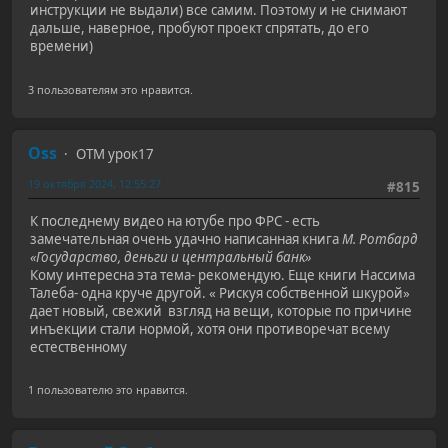
инструкции не выдали) все самим. Поэтому и не снимают
дальше, наверное, пробуют проект спрятать, до его
времени)
3 пользователям это нравится.
Oss
ОТМ урок17
19 октября 2024, 12:55:27
#815
К последнему видео на ютубе про ФРС - есть
замечательная очень удачно написанная книга
М. Ротбард
«Государство, деньги и центральный банк»
Кому интересна эта тема- рекомендую. Еще книги Нассима
Талеба- одна круче другой. « Рискуя собственной шкурой»
дает новый, свежий взгляд на вещи, которые по причине
инъекции стали нормой, хотя они противоречат всему
естественному
1 пользователю это нравится.