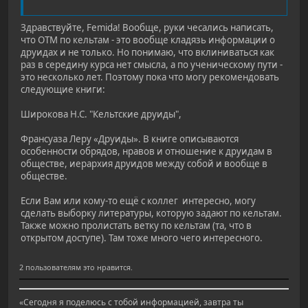
Здравствуйте, Femida! Вообще, руки чесались написать,
что ОТМ по кельтам - это вообще кладязь информации о
друидах и не только. Но понимаю, что вклиниваться как
раз в середину курса нет смысла, а по ученическому пути -
это несколько лет. Поэтому пока что могу рекомендовать
следующие книги:
Широкова Н.С. "Кельтские друиды",
Франсуаза Леру «Друиды». В книге описываются
особенности обрядов, нравов и отношение к друидам в
обществе, иерархия друидов между собой и вообще в
обществе.
Если Вам или кому-то ещё с коллег интересно, могу
сделать выборку литературы, которую задают по кельтам.
Также можно пролистать ветку по кельтам (та, что в
открытом доступе). Там тоже много чего интересного.
2 пользователям это нравится.
«Сегодня я поделюсь с тобой информацией, завтра ты