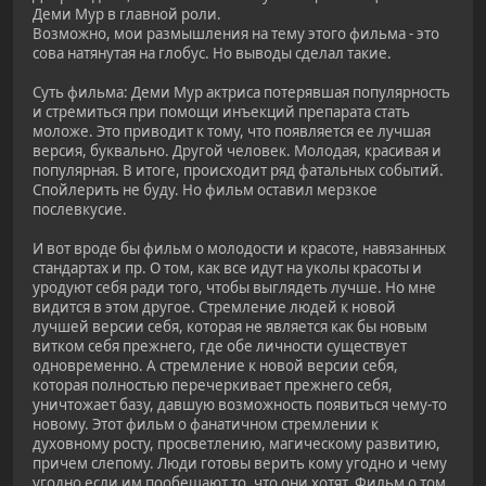
Деми Мур в главной роли.
Возможно, мои размышления на тему этого фильма - это
сова натянутая на глобус. Но выводы сделал такие.
Суть фильма: Деми Мур актриса потерявшая популярность
и стремиться при помощи инъекций препарата стать
моложе. Это приводит к тому, что появляется ее лучшая
версия, буквально. Другой человек. Молодая, красивая и
популярная. В итоге, происходит ряд фатальных событий.
Спойлерить не буду. Но фильм оставил мерзкое
послевкусие.
И вот вроде бы фильм о молодости и красоте, навязанных
стандартах и пр. О том, как все идут на уколы красоты и
уродуют себя ради того, чтобы выглядеть лучше. Но мне
видится в этом другое. Стремление людей к новой
лучшей версии себя, которая не является как бы новым
витком себя прежнего, где обе личности существует
одновременно. А стремление к новой версии себя,
которая полностью перечеркивает прежнего себя,
уничтожает базу, давшую возможность появиться чему-то
новому. Этот фильм о фанатичном стремлении к
духовному росту, просветлению, магическому развитию,
причем слепому. Люди готовы верить кому угодно и чему
угодно если им пообещают то, что они хотят. Фильм о том,