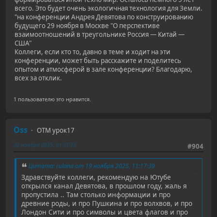
всего. Это будет очень экологичная технология для Земли.
"на конференции Андрея Девятова по конструированию
будущего 29 ноября в Москве "О перспективе
взаимоотношений в треугольнике Россия — Китай —
США"
Коллеги, если кто то, давно в теме и ходит на эти
конференции, может быть расскажите и поделитесь
опытом и атмосферой в зале конференции? Благодарю,
всех за отклик.
1 пользователю это нравится.
Oss
ОТМ урок17
20 ноября 2025, 01:07:23
#904
Цитата: rulana от 19 ноября 2025, 11:17:39
Здравствуйте коллеги, рекомендую на Ютубе
открылся канал Девятова, в прошлом году, жаль я
пропустила .. Там столько информации и про
древние роды, и про Пушкина и про волхвов, и про
Лондон Сити и про символы и цвета флагов и про