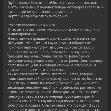
Грубо говорят босс который был снаружи, переместился
внутрь нас самых. И человек теперь мотивирует себя сам и
ругает если не достаточно продуктивен.
Жертва и агрессор слились во едино.
Это если коротко о чем книга.
О что интересно я заметила со стороны магии. Как учила
анализировать КЕ.
И так отделяем традицию и то что хотел сказать автор.
Традиции - философия и наука. Книга изобилует не
понятной терминологий, автор не собирается просто
донести свою мысль. Ведь чем умнее ты звучишь в
традиции наука тем лучше. Так же по философской
традиции автор умаляет опыт других философов, приводя
постоянно их цитаты и говоря что они не совершены и
другие вообще ничего не понимают.
То что хотел сказать автор - что то общество, которое
навязывает нам сейчас не есть лучше чем то что было ( не
одна вещь не является лучше другой вещи) . Лишь этап
эволюции, неизбежный. И то что сейчас нас разгоняют на
огромные скорости, не есть благо для нас. Это вызывает
тревогу, а тревога в свою очередь порождает страх. И
человек сама себя ж кнутом и подстегивает, то есть сама
себе страх и создает. А мы как знает, кто проходил 2 курс,
на астрале и долго от страха чистились, эта еще та дрянь.