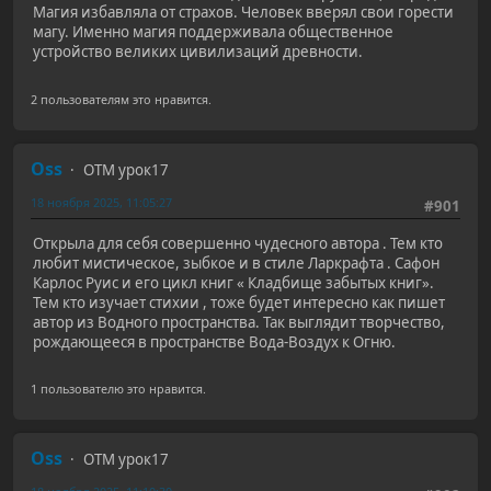
Магия избавляла от страхов. Человек вверял свои горести
магу. Именно магия поддерживала общественное
устройство великих цивилизаций древности.
2 пользователям это нравится.
Oss
ОТМ урок17
18 ноября 2025, 11:05:27
#901
Открыла для себя совершенно чудесного автора . Тем кто
любит мистическое, зыбкое и в стиле Ларкрафта . Сафон
Карлос Руис и его цикл книг « Кладбище забытых книг».
Тем кто изучает стихии , тоже будет интересно как пишет
автор из Водного пространства. Так выглядит творчество,
рождающееся в пространстве Вода-Воздух к Огню.
1 пользователю это нравится.
Oss
ОТМ урок17