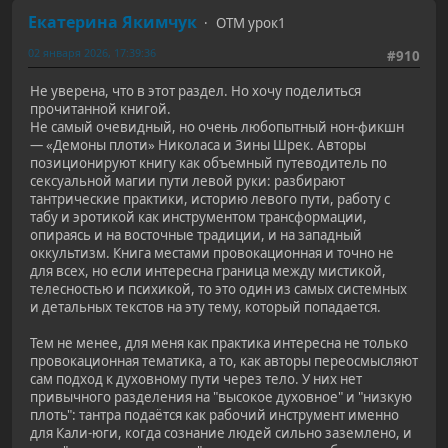
Екатерина Якимчук
ОТМ урок1
02 января 2026, 17:39:36
#910
Не уверена, что в этот раздел. Но хочу поделиться
прочитанной книгой.
Не самый очевидный, но очень любопытный нон‑фикшн
— «Демоны плоти» Николаса и Зины Шрек. Авторы
позиционируют книгу как объемный путеводитель по
сексуальной магии пути левой руки: разбирают
тантрические практики, историю левого пути, работу с
табу и эротикой как инструментом трансформации,
опираясь и на восточные традиции, и на западный
оккультизм. Книга местами провокационная и точно не
для всех, но если интересна граница между мистикой,
телесностью и психикой, то это один из самых системных
и детальных текстов на эту тему, который попадается.
Тем не менее, для меня как практика интересна не только
провокационная тематика, а то, как авторы переосмысляют
сам подход к духовному пути через тело. У них нет
привычного разделения на "высокое духовное" и "низкую
плоть": тантра подаётся как рабочий инструмент именно
для Кали‑юги, когда сознание людей сильно заземлено, и