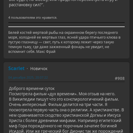
расстановку сил?".
4 пользователям это нравится.
Белей костей мертвой рыбы на окраинном берегу последнего
моря, холодней ее мертвых глаз, ясней удара птичьего клюва в
пустую глазницу — свет, путь к которому лежит через такую
темную тьму, где даже зажженный фонарь не увидит, не
вспомнит себя. Макс Фрай
Scarlet
Новичок
04 декабря 2025, 20:07:22
#908
Доброго времени суток
Посмотрела фильм «дух времени». Моя отзыв на него.
В Википедии пишут что это конспирологичекий фильм.
Очень интересный. Фильм делится на три части. Я
посмотрела первую часть она о религии. А христианстве. В
нем сравнивается сходство христианской Догмы и Иисуса
Христа с более древними мифами. Например египетский
миф Гора порождённого не порочным зачатие богиней
Исидой. Или же греческий бог Дионис так же порождений