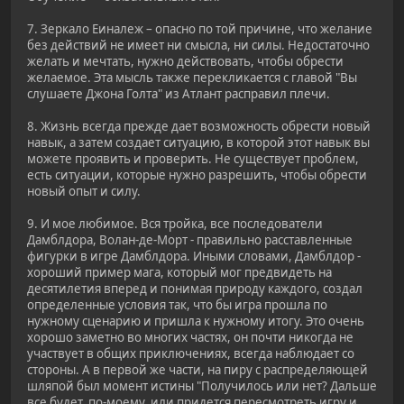
7. Зеркало Еиналеж – опасно по той причине, что желание
без действий не имеет ни смысла, ни силы. Недостаточно
желать и мечтать, нужно действовать, чтобы обрести
желаемое. Эта мысль также перекликается с главой "Вы
слушаете Джона Голта" из Атлант расправил плечи.
8. Жизнь всегда прежде дает возможность обрести новый
навык, а затем создает ситуацию, в которой этот навык вы
можете проявить и проверить. Не существует проблем,
есть ситуации, которые нужно разрешить, чтобы обрести
новый опыт и силу.
9. И мое любимое. Вся тройка, все последователи
Дамблдора, Волан-де-Морт - правильно расставленные
фигурки в игре Дамблдора. Иными словами, Дамблдор -
хороший пример мага, который мог предвидеть на
десятилетия вперед и понимая природу каждого, создал
определенные условия так, что бы игра прошла по
нужному сценарию и пришла к нужному итогу. Это очень
хорошо заметно во многих частях, он почти никогда не
участвует в общих приключениях, всегда наблюдает со
стороны. А в первой же части, на пиру с распределяющей
шляпой был момент истины "Получилось или нет? Дальше
все будет, по-моему, или придется пересмотреть игру и