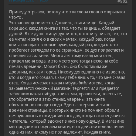
18 ноября 2025, 11:10:30
#902
Приведу отрывок, потому что эти слова словно открывают
что-то .
Это заповедное место, Даниель, святилище. Каждый
корешок, каждая книга из тех, что ты видишь, обладает
душой. В ее душе живут души тех, кто книгу писал, тех, кто
ее читал и жил ею в своих мечтах. Каждый раз, когда
книга попадает в новые руки, каждый раз, когда кто-то
пробегает взглядом по ее страницам, ее дух прирастает и
становится сильнее. Много лет тому назад мой отец
привел меня сюда, и это место уже тогда несло на себе
печать времени. Может быть, оно было таким же
древним, как сам город. Никому доподлинно не известно,
кто и когда его создал. Скажу тебе лишь то, что мне сказал
отец. Когда исчезает какая-нибудь библиотека, когда
закрывается книжный магазин, теряется или предается
забвению какая-нибудь книга, мы, хранители, то есть те,
кто обретается в этих стенах, уверены: эта книга
обязательно попадет сюда. Здесь затерявшиеся во
времени страницы, о которых никто не помнит, обрели
вечную жизнь в ожидании того дня, когда наконец явится
читатель, который вдохнет в них новую душу. В магазине
мы продаем и покупаем книги, но в действительности ни
одна из них никому не принадлежит. Каждая книга,