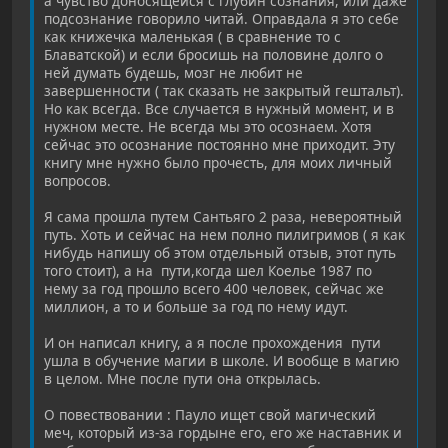
а чувство доносящейся с глубин сознания, или даже
подсознание говорило читай. Оправдала я это себе
как книжечка маленькая ( в сравнение то с
Блаватской) и если бросишь на половине долго о
ней думать будешь, мозг не любит не
завершенности ( так сказать не закрытый гештальт).
Но как всегда. Все случается в нужный момент, и в
нужном месте. Не всегда мы это осознаем. Хотя
сейчас это осознание постоянно мне приходит. Эту
книгу мне нужно было прочесть, для моих личный
вопросов.
Я сама прошла путем Сантьяго 2 раза, невероятный
путь. Хоть и сейчас на нем полно пилигримов ( я как
нибудь напишу об этом отдельный отзыв, этот путь
того стоит), а на пути,когда шел Коелье 1987 по
нему за год прошло всего 400 человек, сейчас же
миллион, а то и больше за год по нему идут.
И он написал книгу, а я после прохождения пути
ушла в обучение магии в школе. И вообще в магию
в целом. Мне после пути она открылась.
О повествовании : Пауло ищет свой магический
меч, который из-за гордыне его, его же наставник и