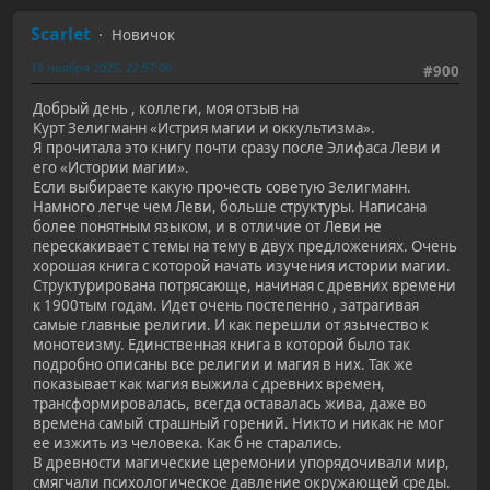
Scarlet
Новичок
16 ноября 2025, 22:57:06
#900
Добрый день , коллеги, моя отзыв на
Курт Зелигманн «Истрия магии и оккультизма».
Я прочитала это книгу почти сразу после Элифаса Леви и
его «Истории магии».
Если выбираете какую прочесть советую Зелигманн.
Намного легче чем Леви, больше структуры. Написана
более понятным языком, и в отличие от Леви не
перескакивает с темы на тему в двух предложениях. Очень
хорошая книга с которой начать изучения истории магии.
Структурирована потрясающе, начиная с древних времени
к 1900тым годам. Идет очень постепенно , затрагивая
самые главные религии. И как перешли от язычество к
монотеизму. Единственная книга в которой было так
подробно описаны все религии и магия в них. Так же
показывает как магия выжила с древних времен,
трансформировалась, всегда оставалась жива, даже во
времена самый страшный горений. Никто и никак не мог
ее изжить из человека. Как б не старались.
В древности магические церемонии упорядочивали мир,
смягчали психологическое давление окружающей среды.