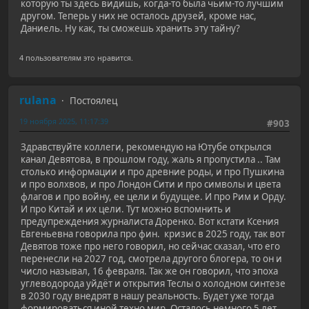
которую ты здесь видишь, когда-то была чьим-то лучшим
другом. Теперь у них не осталось друзей, кроме нас,
Даниель. Ну как, ты сможешь хранить эту тайну?
4 пользователям это нравится.
rulana
Постоялец
19 ноября 2025, 11:17:39
#903
Здравствуйте коллеги, рекомендую на Ютубе открылся
канал Девятова, в прошлом году, жаль я пропустила .. Там
столько информации и про древние роды, и про Пушкина
и про волхвов, и про Лондон Сити и про символы и цвета
флагов и про войну, ее цели и будущее. И про Рим и Орду.
И про Китай и их цели. Тут можно вспомнить и
предупреждения журналиста Доренко. Вот кстати Ксения
Евгеньевна говорила про фин. кризис в 2025 году, так вот
Девятов тоже про него говорил, но сейчас сказал, что его
перенесли на 2027 год, смотрела другого блогера, то он и
число называл, 16 февраля. Так же он говорил, что эпоха
углеводорода уйдёт и открытия Теслы о холодном синтезе
в 2030 году внедрят в нашу реальность. Будет уже тогда
формироваться иной техно мир. Осталось немного 5 лет