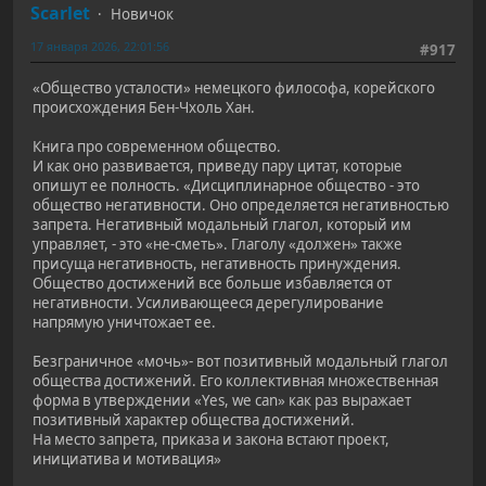
Scarlet
Новичок
17 января 2026, 22:01:56
#917
«Общество усталости» немецкого философа, корейского
происхождения Бен-Чхоль Хан.
Книга про современном общество.
И как оно развивается, приведу пару цитат, которые
опишут ее полность. «Дисциплинарное общество - это
общество негативности. Оно определяется негативностью
запрета. Негативный модальный глагол, который им
управляет, - это «не-сметь». Глаголу «должен» также
присуща негативность, негативность принуждения.
Общество достижений все больше избавляется от
негативности. Усиливающееся дерегулирование
напрямую уничтожает ее.
Безграничное «мочь»- вот позитивный модальный глагол
общества достижений. Его коллективная множественная
форма в утверждении «Yes, we can» как раз выражает
позитивный характер общества достижений.
На место запрета, приказа и закона встают проект,
инициатива и мотивация»