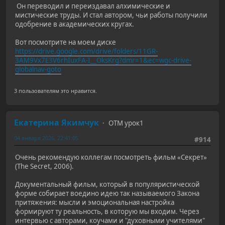
Он переводил и переиздавал алхимические и
мистические труды. И стал автором, чьи работы получили
одобрение в академических кругах.
Вот посмотрите на моем диске
https://drive.google.com/drive/folders/11GR-
3AM9Vx7E3V6rhIuxFA-I__OksKrg?dmr=1&ec=wgc-drive-
globalnav-goto
3 пользователям это нравится.
Екатерина Якимчук
ОТМ урок1
04 января 2026, 22:41:05
#914
Очень рекомендую коллегам посмотреть фильм «Секрет»
(The Secret, 2006).
Документальный фильм, который в популяристической
форме собирает воедино идею так называемого Закона
притяжения: мысли и эмоциональная настройка
формируют ту реальность, в которую мы входим. Через
интервью с авторами, коучами и "духовными учителями"