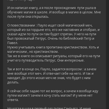
И он написал книгу, а я после прохождения пути ушла в
обучение магии в школе. И вообще в магию в целом. Мне
после пути она открылась.
О повествовании : Пауло ищет свой магический меч,
который из-за гордыне его, его же наставник и отобрал, и
сказал идти по пути он там будет спрятан. У него на пути
был провожатый Петрус. Очень по библейский Петр и
Павел.
Нужно учитывать книга пропитана христианством. Хоть и
магическим , но христианством.
Так же в книге он описывает ритуалы, который его на пути
учит его путеводитель Петрус. Они интересные.
Так и вот в конце он, Пауло, задается вопросом : а зачем
мне вообще этот меч. И отвечает себе на него. И так и
находит. До этого искал меч не зная, что будет с ним
делать.
Я сейчас себе задаю тот же вопрос, а зачем я вообще иду
путем магии?/ зачем я хочу стать магом? И у меня нет
ответа.
Но когда я шла в первый раз путем Сантьяго. И меня