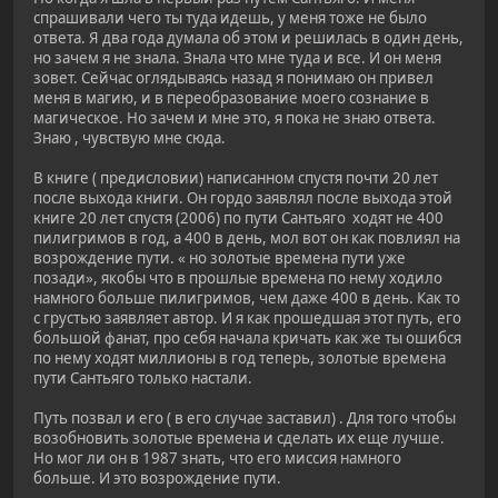
спрашивали чего ты туда идешь, у меня тоже не было
ответа. Я два года думала об этом и решилась в один день,
но зачем я не знала. Знала что мне туда и все. И он меня
зовет. Сейчас оглядываясь назад я понимаю он привел
меня в магию, и в переобразование моего сознание в
магическое. Но зачем и мне это, я пока не знаю ответа.
Знаю , чувствую мне сюда.
В книге ( предисловии) написанном спустя почти 20 лет
после выхода книги. Он гордо заявлял после выхода этой
книге 20 лет спустя (2006) по пути Сантьяго ходят не 400
пилигримов в год, а 400 в день, мол вот он как повлиял на
возрождение пути. « но золотые времена пути уже
позади», якобы что в прошлые времена по нему ходило
намного больше пилигримов, чем даже 400 в день. Как то
с грустью заявляет автор. И я как прошедшая этот путь, его
большой фанат, про себя начала кричать как же ты ошибся
по нему ходят миллионы в год теперь, золотые времена
пути Сантьяго только настали.
Путь позвал и его ( в его случае заставил) . Для того чтобы
возобновить золотые времена и сделать их еще лучше.
Но мог ли он в 1987 знать, что его миссия намного
больше. И это возрождение пути.