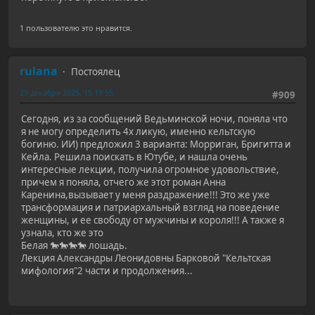
1 пользователю это нравится.
rulana
Постоялец
29 декабря 2025, 15:19:55
#909
Сегодня, из за сообщений Ведьминской ночи, поняла что
я не могу определить 4х ликую, именно кельтскую
богиню. ИИ) предложил 3 варианта: Морриган, Бригитта и
Кейла. Решила поискать в Ютубе, и нашла очень
интересные лекции, получила огромное удовольствие,
причем я поняла, отчего же этот роман Анна
Каренина,вызывает у меня раздражение!!! Это же уже
трансформация и патриархальный взгляд на поведение
женщины, и ее свободу от мужчины и короля!!! А также я
узнала, кто же это
Белая 🐎🐎🐎🐎 лошадь.
Лекция Александры Леонидовны Барковой "Кельтская
мифология"2 части и продолжения...