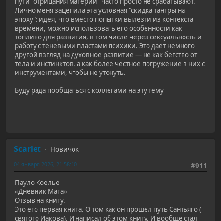
пути "отрицания материи" часто просто не срабатывают.
Лично меня зацепила эта условная "скидка тантры на
эпоху": идея, что вместо попытки вылезти из контекста
времени, можно использовать его особенности как
топливо для развития, в том числе через сексуальность и
работу с теневыми пластами психики. Это даёт немного
другой взгляд на духовное развитие — не как бегство от
тела и инстинктов, а как более честное погружение в них с
инструментами, чтобы не утонуть.
Буду рада пообщаться с коллегами на эту тему
Scarlet
Новичок
04 января 2026, 21:58:10
#911
Пауло Коелье
«Дневник Мага»
Отзыв на книгу.
Это его первая книга. О том как он прошел путь Сантьяго (
святого Иакова). И написал об этом книгу. И вообще стал