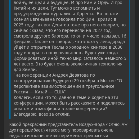
войну, ее цели и будущее. И про Рим и Орду. И про
Китай и их цели. Тут можно вспомнить и
предупреждения журналиста Доренко. Вот кстати
Ксения Евгеньевна говорила про фин. кризис в
2025 году, так вот Девятов тоже про него говорил, но
сейчас сказал, что его перенесли на 2027 год,
смотрела другого блогера, то он и число называл, 16
февраля. Так же он говорил, что эпоха углеводорода
уйдёт и открытия Теслы о холодном синтезе в 2030
году внедрят в нашу реальность. Будет уже тогда
формироваться иной техно мир. Осталось немного 5
лет всего. Это будет очень экологичная технология
для Земли.
"на конференции Андрея Девятова по
конструированию будущего 29 ноября в Москве "О
перспективе взаимоотношений в треугольнике
Россия — Китай — США"
Коллеги, если кто то, давно в теме и ходит на эти
конференции, может быть расскажите и поделитесь
опытом и атмосферой в зале конференции?
Благодарю, всех за отклик.
Какой прекрасный представитель Воздух-Вода к Огню. Аж
дух перешибает.) я такое могу переваривать очень
недолго и в качестве эксперимента .прекрасный