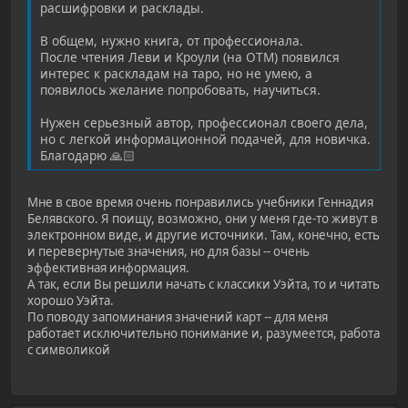
расшифровки и расклады.
В общем, нужно книга, от профессионала.
После чтения Леви и Кроули (на ОТМ) появился
интерес к раскладам на таро, но не умею, а
появилось желание попробовать, научиться.
Нужен серьезный автор, профессионал своего дела,
но с легкой информационной подачей, для новичка.
Благодарю 🙏🏻
Мне в свое время очень понравились учебники Геннадия
Белявского. Я поищу, возможно, они у меня где-то живут в
электронном виде, и другие источники. Там, конечно, есть
и перевернутые значения, но для базы -- очень
эффективная информация.
А так, если Вы решили начать с классики Уэйта, то и читать
хорошо Уэйта.
По поводу запоминания значений карт -- для меня
работает исключительно понимание и, разумеется, работа
с символикой