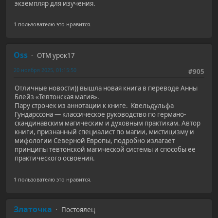
экземпляр для изучения.
1 пользователю это нравится.
Oss
ОТМ урок17
20 ноября 2025, 01:15:50
#905
Отличные новости)) вышла новая книга в переводе Анны
Блейз «Тевтонская магия».
Пару строчек из аннотации к книге. Квельдульфа
Гундарссона — классическое руководство по германо-
скандинавским магическим и духовным практикам. Автор
книги, признанный специалист по магии, мистицизму и
мифологии Северной Европы, подробно излагает
принципы тевтонской магической системы и способы ее
практического освоения.
1 пользователю это нравится.
Златочка
Постоялец