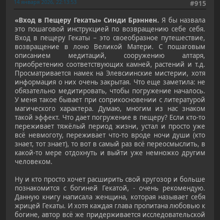
14 января 2026, 22:13:53
#915
«Вход в Пещеру Гекаты» Синди Брэннен.
Я бы назвала
это пошаговой инструкцией по возвращению себе себя.
Вход в пещеру Гекаты – это своеобразное путешествие,
возвращение в лоно Великой Матери. С пошаговым
описанием медитаций, сооружению алтаря,
приобретению соответствующих камней, растений и т.д.
Просматривается намек на Элевсиинские мистерии, хотя
информация о них очень закрытая. Что еще заметила: не
обязательно медитировать, чтобы погружение началось.
У меня такое бывает при соприкосновении с литературой
магического характера. Думаю, многим из нас знаком
такой эффект. Что дает погружение в пещеру? Если кто-то
переживает тяжёлый период жизни, устал и просто уже
всё невмоготу, переживает что-то вроде ночи души (кто
знает, тот знает), то вот в самый раз всё переосмыслить, в
какой-то мере отдохнуть и выйти уже немножко другим
человеком.
Ну и кто просто хочет расширить свой кругозор и больше
познакомится с богиней Гекатой, - очень рекомендую.
Данную книгу написала женщина, которая называет себя
жрицей Гекаты. И хотя каждая глава пропитана любовью к
богине, автор всё же придерживается исследовательской