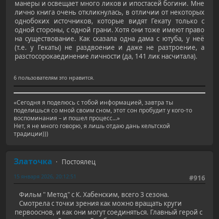
манеры и освещает много ликов и ипостасей богини. Мне
лично книга очень откликнулась, в отличии от некоторых
однобоких источников, которые видят Гекату только с
одной стороны, с одной грани. Хотя они тоже имеют право
на существование. Как сказала одна дама с ютуба, у неё
(т.е. у Гекаты) не раздвоение и даже не разтроение, а
разстосорокаединение личности (да, 141 лик насчитала).
6 пользователям это нравится.
«Сегодня я поделюсь с тобой информацией, завтра ты
поделишься со мной своим сном, этот сон пробудит у кого-то
воспоминания – и пошел процесс...»
Нет, я не много говорю, я лишь отдаю дань кельтской
традиции)))
Златочка
Постоялец
15 января 2026, 20:12:51
#916
Фильм " Метод" с К. Хабенским, всего 3 сезона.
Смотрела с точки зрения как можно вращать круги
первооснов, и как они могут соединяться. Главный герой с