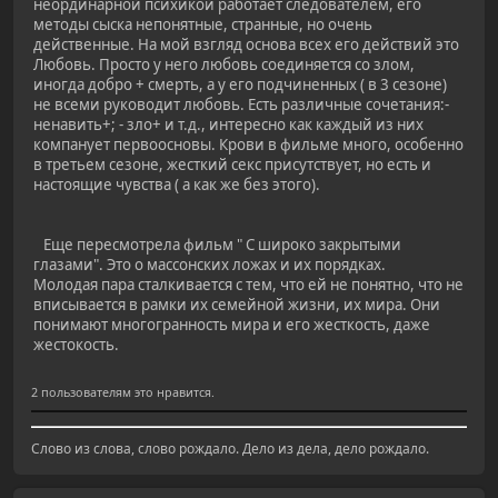
неординарной психикой работает следователем, его
методы сыска непонятные, странные, но очень
действенные. На мой взгляд основа всех его действий это
Любовь. Просто у него любовь соединяется со злом,
иногда добро + смерть, а у его подчиненных ( в 3 сезоне)
не всеми руководит любовь. Есть различные сочетания:-
ненавить+; - зло+ и т.д., интересно как каждый из них
компанует первоосновы. Крови в фильме много, особенно
в третьем сезоне, жесткий секс присутствует, но есть и
настоящие чувства ( а как же без этого).
Еще пересмотрела фильм " С широко закрытыми
глазами". Это о массонских ложах и их порядках.
Молодая пара сталкивается с тем, что ей не понятно, что не
вписывается в рамки их семейной жизни, их мира. Они
понимают многогранность мира и его жесткость, даже
жестокость.
2 пользователям это нравится.
Слово из слова, слово рождало. Дело из дела, дело рождало.