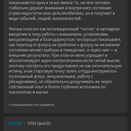
показывается одна и та же связка: то, на чём человек
стабильно держит внимание и внутреннее состояние
(страх/недостаток или цель/изобилие), он и получает в
виде событий, людей, возможностей.
Фильм полезен как мотивационный "толчок" и наглядное
введение в тему работы с вниманием, установками,
визуализацией и благодарностью: он хорошо показывает,
как переход от фокуса на проблеме к фокусу на желаемом
состоянии меняет выборы и поведение, а через них — и
внешние результаты. При этом он явно упрощает и
абсолютизирует идею контроля реальности силой мысли,
поэтому смотреть его продуктивнее не как окончательную
истину, а как стартовую точку: взять оттуда инструменты
(осознанный фокус, визуализацию, работу с
убеждениями), но обязательно докручивать их через
собственный опыт и более глубокие источники по
психологии и магии.
1 пользователю это нравится.
Mario
ОТМ Урок30