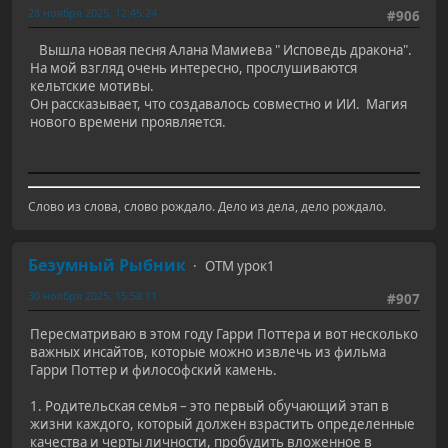
28 ноября 2025, 12:45:24
#906
Вышла новая песня Алана Мамиева " Исповедь дракона".
На мой взгляд очень интересно, прослушиваются
кельтские мотивы.
Он рассказывает, что создавалось совместно и ИИ. Магия
нового времени проявляется.
Слово из слова, слово рождало. Дело из дела, дело рождало.
Безумный Рыбник
ОТМ урок1
30 ноября 2025, 15:58:11
#907
Пересматриваю в этом году Гарри Поттера и вот несколько
важных инсайтов, которые можно извлечь из фильма
Гарри Поттер и философский камень.
1. Родительская семья – это первый обучающий этап в
жизни каждого, который должен взрастить определенные
качества и черты личности, пробудить вложенное в