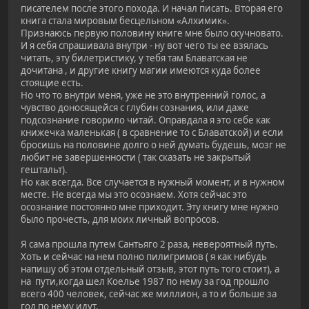
писателем после этого похода. И начал писать. Вторая его
книга стала мировым бесцельном «Алхимик».
Признаюсь первую половину книге мне было скучновато.
И я себя спрашивала внутри - ну вот чего ты ее взялась
читать, эту билетристику, у тебя там Блаватская не
дочитана , и другие книгу магии имеются куда более
стоящие есть.
Но что то внутри меня, уже не это внутренний голос, а
чувство доносящейся с глубин сознания, или даже
подсознание говорило читай. Оправдала я это себе как
книжечка маленькая ( в сравнение то с Блаватской) и если
бросишь на половине долго о ней думать будешь, мозг не
любит не завершенности ( так сказать не закрытый
гештальт).
Но как всегда. Все случается в нужный момент, и в нужном
месте. Не всегда мы это осознаем. Хотя сейчас это
осознание постоянно мне приходит. Эту книгу мне нужно
было прочесть, для моих личный вопросов.
Я сама прошла путем Сантьяго 2 раза, невероятный путь.
Хоть и сейчас на нем полно пилигримов ( я как нибудь
напишу об этом отдельный отзыв, этот путь того стоит), а
на пути,когда шел Коелье 1987 по нему за год прошло
всего 400 человек, сейчас же миллион, а то и больше за
год по нему идут.