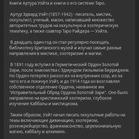
Книги Артура Уэйта и книги о его системе Таро.
Артур Эдвард Уэйт (1857-1942) - писатель, мистик,
оккультист, ученый, масон, написавший множество
авторитетных трудов на оккультную и эзотерическую
тематику, а также соавтор Таро Райдера — Уэйта.
В двадцать один год он стал регулярно посещать
библиотеку Британского музей и изучал самые разные
направления в мистике, эзотеризме и магии.
В 1891 году вступил в Герметический Орден Золотой
Зари, после знакомства с Эдмундом Уильямом Берриджем.
Но Орден потерпел раскол из-за внутренних ссор, из-за
чего его и покинул Уэйт, и до 1914 года он возглавлял
собственное отделение Ордена, названное им
"Исправительный Обряд Ордена Золотой Зари". Оно было
направлено на христианский эзотеризм, глубокое
изучение Каббалы и мистицизма.
Таким образом, Уэйт начал писать оккультные работы на
темы включающие дивинацию, эзотеризм,
розенкрейцерство, франкмасонство, церемониальную
магию, каббалу и алхимию.