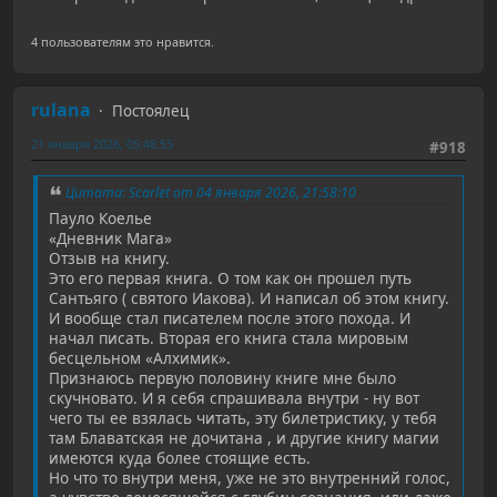
4 пользователям это нравится.
rulana
Постоялец
21 января 2026, 05:48:55
#918
Цитата: Scarlet от 04 января 2026, 21:58:10
Пауло Коелье
«Дневник Мага»
Отзыв на книгу.
Это его первая книга. О том как он прошел путь
Сантьяго ( святого Иакова). И написал об этом книгу.
И вообще стал писателем после этого похода. И
начал писать. Вторая его книга стала мировым
бесцельном «Алхимик».
Признаюсь первую половину книге мне было
скучновато. И я себя спрашивала внутри - ну вот
чего ты ее взялась читать, эту билетристику, у тебя
там Блаватская не дочитана , и другие книгу магии
имеются куда более стоящие есть.
Но что то внутри меня, уже не это внутренний голос,