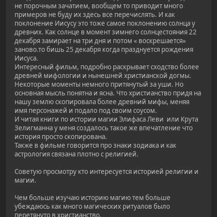
не порочным зачатием, вообщем то приводит много
примеров не буду их здесь все перечислять. И как
поклонение Иисусу это тоже самое поклонению солнца у
древних. Как солнце в момент зимнего солнцестояния 22
декабря замирает на три дня и потом « воскрешается»
заново.то бишь 25 декабря когда празднуется рождения
Иисуса.
Интересный фильм, подробно раскрывает сходство более
древней мифологии и нынешней христианской догмы.
Некоторые моменты немного притянутый за уши. Но
основная мысль понятна и ясна. Что христианство придя на
нашу землю скопировала более древний мифы, меняя
имя персонажей и подало под своим соусом.
И читая книги по истории магии Элифаса Леви или Крута
Зелигманна у меня создалось такое же впечатление что
история просто скопирована.
Также в фильме говорится про знаки зодиака и как
астрология связана плотно с религией.
Советую просмотру кто интересуется историей религии и
магии.
Чем больше изучаю историю магию тем больше
убеждаюсь как много магических ритуалов было
перетянуто в христианство.