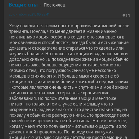
Вещие сны
Постоялец
25 октября 2021, 00:28:41
#11
Хочу поделиться своим опытом проживания эмоций после
тренинга. Поняла, что меня двигает в жизни именно
негативная эмоция, особенно когда кто то сомневается в
моих знаниях и способностях , всегда было и есть желание
доказать и отсюда желание стараться что то сделать или
изучить больше. Но так же эти эмоции и задевают меня и
довольно сильно . В повседневной жизни эмоций обычно
не испытываю , больше ощущения, хотя возможно это
связано с тем, что погружаюсь сейчас уже несколько
месяцев в стихию огня. И больше мысли скорее не об
эмоциях в о физической боли и каких либо недомоганиях
, которые являются очень чистым спутниками моей жизни,
начиная с детства- имею серьёзные хронические
заболевания. Но положительные эмоции меня тоже
питают, но только в том случае если я слышу что то
искреннее от людей и знаю что это действительно так, на
похвалу я обычно не реагирую никак. Это происходит если
с моей точки зрения она не объективна. Но тем не менее,
когда у меня что то получается - испытываю радость и жто
движет мной продолжать. По поводу считки чужих
эмоций - я считываю с самого детства не просто эмоции, а