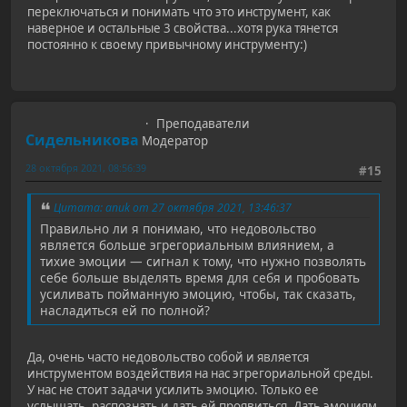
переключаться и понимать что это инструмент, как
наверное и остальные 3 свойства...хотя рука тянется
постоянно к своему привычному инструменту:)
Преподаватели
Сидельникова
Модератор
28 октября 2021, 08:56:39
#15
Цитата: anuk от 27 октября 2021, 13:46:37
Правильно ли я понимаю, что недовольство
является больше эгрегориальным влиянием, а
тихие эмоции — сигнал к тому, что нужно позволять
себе больше выделять время для себя и пробовать
усиливать пойманную эмоцию, чтобы, так сказать,
насладиться ей по полной?
Да, очень часто недовольство собой и является
инструментом воздействия на нас эгрегориальной среды.
У нас не стоит задачи усилить эмоцию. Только ее
услышать, распознать и дать ей проявиться. Дать эмоциям