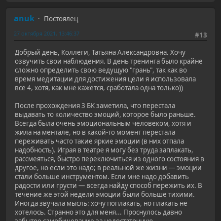
anuk
Постоялец
27 октября 2021, 13:46:37
#13
Добрый день, Коллеги, Татьяна Александровна. Хочу
озвучить свои наблюдения. В день тренинга было крайне
сложно определить свою ведущую "грань", так как во
время медитации для достижения цели я использовала
все 4, хотя, как мне кажется, сработала одна только))
После прохождения 3 БК заметила, что перестала
выдавать то количество эмоций, которое было раньше.
Всегда была очень эмоциональным человеком, хотя и
жила на ментале, но в какой-то момент перестала
переживать часто такие яркие эмоции (в них отпала
надобность). Играя в театре я могу без труда заплакать,
рассмеяться, быстро переключиться из одного состояния в
другое, но если это надо; в реальной же жизни — эмоции
стали больше инструментом. Если мне надо добавить
радости или грусти — всегда найду способ пережить их. В
течение же этой недели эмоции были больше тихими.
Иногда звучала мысль: хочу поплакать, но плакать не
хотелось. Странно это для меня... Проснулось давно
забытое самобичевание за недостаточную