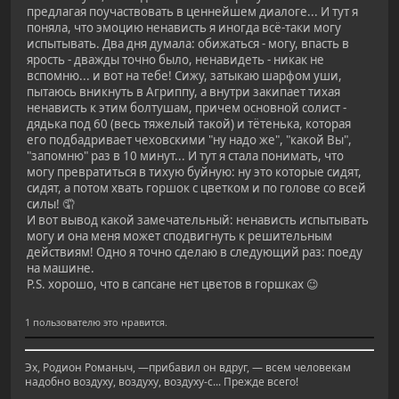
предлагая поучаствовать в ценнейшем диалоге... И тут я
поняла, что эмоцию ненависть я иногда всё-таки могу
испытывать. Два дня думала: обижаться - могу, впасть в
ярость - дважды точно было, ненавидеть - никак не
вспомню... и вот на тебе! Сижу, затыкаю шарфом уши,
пытаюсь вникнуть в Агриппу, а внутри закипает тихая
ненависть к этим болтушам, причем основной солист -
дядька под 60 (весь тяжелый такой) и тётенька, которая
его подбадривает чеховскими "ну надо же", "какой Вы",
"запомню" раз в 10 минут... И тут я стала понимать, что
могу превратиться в тихую буйную: ну это которые сидят,
сидят, а потом хвать горшок с цветком и по голове со всей
силы! 🤦
И вот вывод какой замечательный: ненависть испытывать
могу и она меня может сподвигнуть к решительным
действиям! Одно я точно сделаю в следующий раз: поеду
на машине.
P.S. хорошо, что в сапсане нет цветов в горшках 😉
1 пользователю это нравится.
Эх, Родион Романыч, —прибавил он вдруг, — всем человекам
надобно воздуху, воздуху, воздуху-с... Прежде всего!