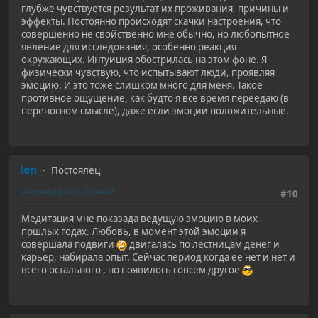
глубже чувствуется результат их проживания, причины и
эффекты. Постоянно происходят скачки настроения, что
совершенно не свойственно мне обычно, но любопытное
явление для исследования, особенно реакция
окружающих. Интуиция обострилась на этом фоне. Я
физически чувствую, что испытывают люди, проявляя
эмоцию. И это тоже слишком много для меня. Такое
противное ощущение, как будто я все время переедаю (в
переносном смысле), даже если эмоции положительные.
len
Постоялец
24 октября 2021, 22:04:48
#10
Медитация мне показада ведущую эмоцию в моих
пршлых годах. Любовь, в момент этой эмоции я
совершала подвиги
двигалась по лестницам денег и
карьер, набирала опыт. Сейчас период когда ее нет и нет и
всего остального , но появилось совсем другое