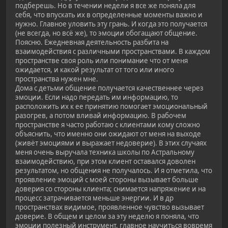
подберешь. Но в течении недели я все же поняла для
себя, что впускать их в определенные моменты важно и
нужно. Главное уловить эту грань. И когда это получается
(не всегда, но всё же), то эмоции обогащают общение.
Поясню. Ежедневная деятельность разбита на
взаимодействия с различными пространствами. В каждом
пространстве своя роль или понимание что от меня
ожидается, и какой результат от того или иного
пространства нужен мне.
Дома с детьми общение получается качественнее через
эмоции. Если надо передать им информацию, то
расположить их к ее принятию помогает эмоциональный
разогрев, а потом вливай информацию. В рабочем
пространстве я часто работаю с клиентами кому сложно
объяснить, что именно они ожидают от меня на выходе
(живёт эмоциями и выражает недоверие). В этих случаях
меня очень выручала техника школы по Астральному
взаимодействию, при этом клиент оставался доволен
результатом, но общения не получалось. И я отметила, что
проявление эмоций с моей стороны вызывает больше
доверия со стороны клиента; снимается напряжение и на
процесс затрачивается меньше энергии. И в др
пространствах видимое, проявленное чувство вызывает
доверие. В общем и целом за эту неделю я поняла, что
эмоции полезный инструмент, главное научиться вовремя