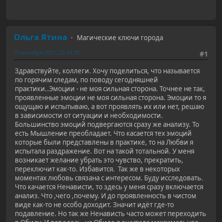
Ольга Ятина
Магические ключи города
21 октября 2021, 22:41:35
#1
Здравствуйте, коллеги. Хочу поделиться, что называется
по горячим следам, по поводу сегодняшней
практики..Эмоции - не моя сильная сторона. Точнее не так,
проявленные эмоции не моя сильная сторона. Эмоции то я
ощущаю и испытываю, а вот проявлять их или нет, решаю
в зависимости от ситуации и необходимости.
Большинство эмоций подвергаются сразу же анализу. То
есть Мышление преобладает. Что касается тех эмоций
которые были представлены в практике, то на Любви я
испытала раздражение. Вот на такой тотальной. У меня
возникает желание убрать это чувство, прекратить,
переключит как-то. Избавится. Так же в некоторых
моментах любовь связана с интересом. Буду исследовать.
Что качается Ненависти, то здесь у меня сразу включается
анализ. Что ,чего ,почему. И до проявленность в чистом
виде как-то не особо доходит. Значит идёт где-то
подавление. Но так же Ненависть часто может переходить