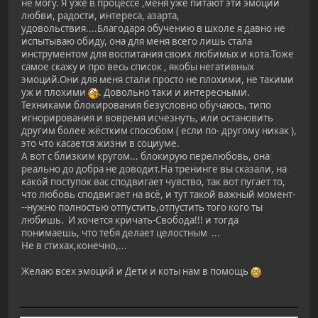
не могу. Я уже в процессе ,меня уже питают эти эмоции
любви, радости, интереса, азарта,
удовольствия....Благодаря обучению в школе я давно не
испытываю обиду, она для меня всего лишь стала
инструментом для воспитания своих любимых и кота.Тоже
самое скажу и про весь список , якобы негативных
эмоций.Они для меня стали просто не плохими, не такими
уж и плохими
. Довольно таки и интересными.
Техниками блокирования безусловно обучаюсь, типо
игнорирования и вовремя исчезнуть, или остановить
другим более жёстким способом ( если по- другому никак ),
это что касается жизни в социуме.
А вот с близким кругом... блокирую перелюбовь, она
реально до добра не доводит.На тренинге вы сказали, на
какой поступок вас сподвигает чувство, так вот пугает то,
что любовь сподвигает на всё, и тут такой важный момент-
--нужно полностью отпустить,отпустить того кого ты
любишь. И хочется кричать-Свобода!!! и тогда
понимаешь, что тебя делает целостным ...
Не в стихах,конечно,...
Желаю всех эмоций и Дети и коты нам в помощь