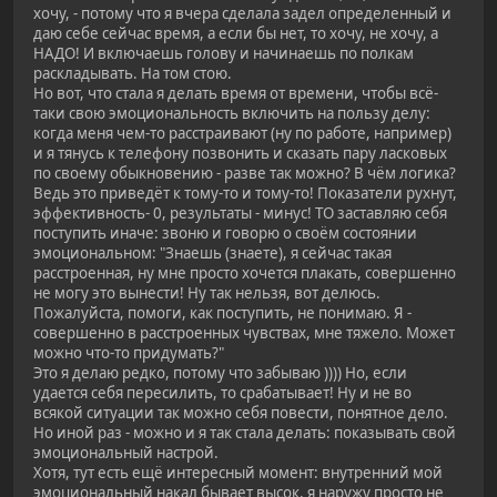
хочу, - потому что я вчера сделала задел определенный и
даю себе сейчас время, а если бы нет, то хочу, не хочу, а
НАДО! И включаешь голову и начинаешь по полкам
раскладывать. На том стою.
Но вот, что стала я делать время от времени, чтобы всё-
таки свою эмоциональность включить на пользу делу:
когда меня чем-то расстраивают (ну по работе, например)
и я тянусь к телефону позвонить и сказать пару ласковых
по своему обыкновению - разве так можно? В чём логика?
Ведь это приведёт к тому-то и тому-то! Показатели рухнут,
эффективность- 0, результаты - минус! ТО заставляю себя
поступить иначе: звоню и говорю о своём состоянии
эмоциональном: "Знаешь (знаете), я сейчас такая
расстроенная, ну мне просто хочется плакать, совершенно
не могу это вынести! Ну так нельзя, вот делюсь.
Пожалуйста, помоги, как поступить, не понимаю. Я -
совершенно в расстроенных чувствах, мне тяжело. Может
можно что-то придумать?"
Это я делаю редко, потому что забываю )))) Но, если
удается себя пересилить, то срабатывает! Ну и не во
всякой ситуации так можно себя повести, понятное дело.
Но иной раз - можно и я так стала делать: показывать свой
эмоциональный настрой.
Хотя, тут есть ещё интересный момент: внутренний мой
эмоциональный накал бывает высок, я наружу просто не