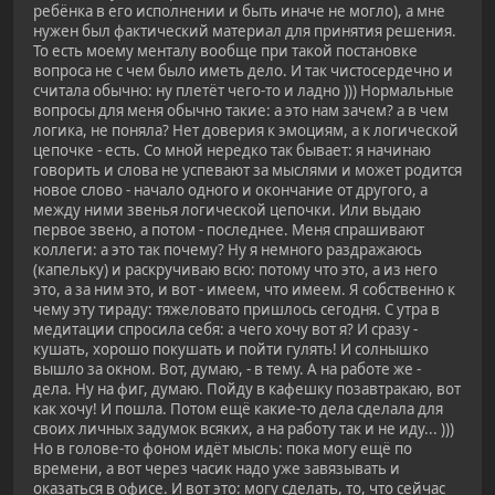
ребёнка в его исполнении и быть иначе не могло), а мне
нужен был фактический материал для принятия решения.
То есть моему менталу вообще при такой постановке
вопроса не с чем было иметь дело. И так чистосердечно и
считала обычно: ну плетёт чего-то и ладно ))) Нормальные
вопросы для меня обычно такие: а это нам зачем? а в чем
логика, не поняла? Нет доверия к эмоциям, а к логической
цепочке - есть. Со мной нередко так бывает: я начинаю
говорить и слова не успевают за мыслями и может родится
новое слово - начало одного и окончание от другого, а
между ними звенья логической цепочки. Или выдаю
первое звено, а потом - последнее. Меня спрашивают
коллеги: а это так почему? Ну я немного раздражаюсь
(капельку) и раскручиваю всю: потому что это, а из него
это, а за ним это, и вот - имеем, что имеем. Я собственно к
чему эту тираду: тяжеловато пришлось сегодня. С утра в
медитации спросила себя: а чего хочу вот я? И сразу -
кушать, хорошо покушать и пойти гулять! И солнышко
вышло за окном. Вот, думаю, - в тему. А на работе же -
дела. Ну на фиг, думаю. Пойду в кафешку позавтракаю, вот
как хочу! И пошла. Потом ещё какие-то дела сделала для
своих личных задумок всяких, а на работу так и не иду... )))
Но в голове-то фоном идёт мысль: пока могу ещё по
времени, а вот через часик надо уже завязывать и
оказаться в офисе. И вот это: могу сделать, то, что сейчас