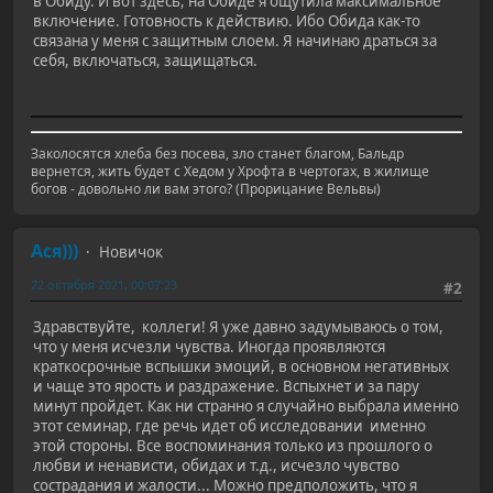
в Обиду. И вот здесь, на Обиде я ощутила максимальное
включение. Готовность к действию. Ибо Обида как-то
связана у меня с защитным слоем. Я начинаю драться за
себя, включаться, защищаться.
Заколосятся хлеба без посева, зло станет благом, Бальдр
вернется, жить будет с Хедом у Хрофта в чертогах, в жилище
богов - довольно ли вам этого? (Прорицание Вельвы)
Ася)))
Новичок
22 октября 2021, 00:07:23
#2
Здравствуйте, коллеги! Я уже давно задумываюсь о том,
что у меня исчезли чувства. Иногда проявляются
краткосрочные вспышки эмоций, в основном негативных
и чаще это ярость и раздражение. Вспыхнет и за пару
минут пройдет. Как ни странно я случайно выбрала именно
этот семинар, где речь идет об исследовании именно
этой стороны. Все воспоминания только из прошлого о
любви и ненависти, обидах и т.д., исчезло чувство
сострадания и жалости... Можно предположить, что я