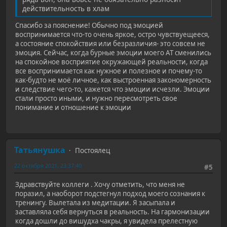
действительность в хлам
Спасибо за пояснение! Обычно под эмоцией
воспринимается что-то очень яркое, остро чувствуещееся,
а состояние спокойствия или безразличия- это совсем не
эмоция. Сейчас, когда бурные эмоции моего АТ сменились
на спокойное восприятие окружающей реальности, когда
все воспринимается как нужное и полезное и почему-то
как-будто не моё личное, как выстроенная закономерность
и следствие чего-то, кажется что эмоции исчезли. Эмоции
стали просто иными, и нужно пересмотреть свое
понимание и отношение к эмоции
Татьянушка
Постоялец
22 октября 2021, 23:37:40
#5
Здравствуйте коллеги . Хочу отметить, что меня не
поразил, а наоборот подстегнул подход моего сознания к
тренингу. Вылетала из медитации. Я засыпала и
заставляла себя вернуться в реальность. На гармонизации
когда дошли до вишудха чакры, я увидела прелестную