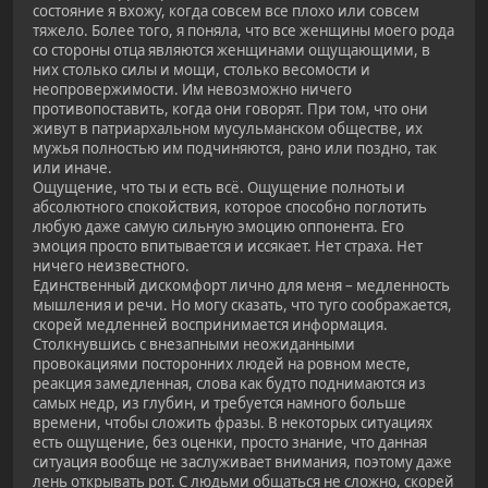
состояние я вхожу, когда совсем все плохо или совсем
тяжело. Более того, я поняла, что все женщины моего рода
со стороны отца являются женщинами ощущающими, в
них столько силы и мощи, столько весомости и
неопровержимости. Им невозможно ничего
противопоставить, когда они говорят. При том, что они
живут в патриархальном мусульманском обществе, их
мужья полностью им подчиняются, рано или поздно, так
или иначе.
Ощущение, что ты и есть всё. Ощущение полноты и
абсолютного спокойствия, которое способно поглотить
любую даже самую сильную эмоцию оппонента. Его
эмоция просто впитывается и иссякает. Нет страха. Нет
ничего неизвестного.
Единственный дискомфорт лично для меня – медленность
мышления и речи. Но могу сказать, что туго соображается,
скорей медленней воспринимается информация.
Столкнувшись с внезапными неожиданными
провокациями посторонних людей на ровном месте,
реакция замедленная, слова как будто поднимаются из
самых недр, из глубин, и требуется намного больше
времени, чтобы сложить фразы. В некоторых ситуациях
есть ощущение, без оценки, просто знание, что данная
ситуация вообще не заслуживает внимания, поэтому даже
лень открывать рот. С людьми общаться не сложно, скорей