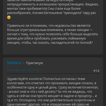
непродуктивность и излишнюю прокрастинацию. Видимо,
ментал таки пробивается) Сны стали еще более
разнообразнее, Ксения Евгеньевна "приходила" пару раз
Правильно ли я понимаю, что недовольство является
больше эгрегориальным влиянием, а тихие эмоции —
сигнал к тому, что нужно позволять себе больше выделять
время для себя и пробовать усиливать пойманную
эмоцию, чтобы, так сказать, насладиться ей по полной?
Telelara
Практикум
28 октября 2021, 06:14:18
#14
Здравствуйте коллеги! Полностью согласна с теми
коллегами, кто отметил что проживать эмоции сложно, в
особенности одну и целый день. Сразу включается ментал,
- ага вот она! и что с ней делать? Ты что не видишь, что
здесь и сейчас она просто мешает и задаче и процессу... и
тд и тп. Отследила, что они действительно скоротечны и
одна сменяет другую, что и определение ей сразу не