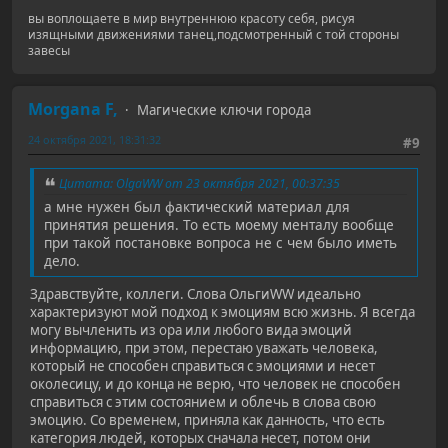
вы воплощаете в мир внутреннюю красоту себя, рисуя
изящными движениями танец,подсмотренный с той стороны
завесы
Morgana F,
Магические ключи города
24 октября 2021, 18:31:32
#9
Цитата: OlgaWW от 23 октября 2021, 00:37:35
а мне нужен был фактический материал для
принятия решения. То есть моему менталу вообще
при такой постановке вопроса не с чем было иметь
дело.
Здравствуйте, коллеги. Слова ОльгиWW идеально
характеризуют мой подход к эмоциям всю жизнь. Я всегда
могу вычленить из ора или любого вида эмоций
информацию, при этом, перестаю уважать человека,
который не способен справиться с эмоциями и несет
околесицу, и до конца не верю, что человек не способен
справиться с этим состоянием и облечь в слова свою
эмоцию. Со временем, приняла как данность, что есть
категория людей, которых сначала несет, потом они