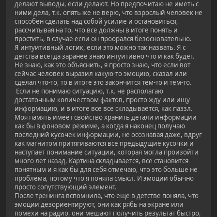
делают выводы, если делают. Но предпочитаю не иметь с
ними дела, т.к. опять же не верю, что взрослый человек не
способен сделать над собой усилие и остановиться,
рассчитывая на то, что все должны в итоге понять и
простить, в случае если он проорался безосновательно.
Я интуитивный логик, если это можно так назвать. Я с
детства всегда заранее знаю интуитивно что и как будет.
Не знаю, как это объяснить, я просто знаю, что если вот
сейчас человек выразил какую-то эмоцию, сказал или
сделал что-то, то в итоге это закончится тем-то и тем-то.
Если не понимаю ситуацию, т.к. не располагаю
достаточным количеством фактов, просто жду или ищу
информацию, и в итоге все все складывается, как паззл.
Моя память имеет свойство хранить детали информации
как бы в фоновом режиме, а когда я наконец получаю
последний кусочек информации, не осознавая даже, вдруг
как магнитом притягиваются все предыдущие кусочки и
наступает понимание ситуации, которая могла произойти
много лет назад. Картина складывается, все становится
понятным и я как бы для себя отмечаю, что это больше не
проблема, потому что я поняла смысл. И эмоции обычно
просто сопутствующий элемент.
После тренинга вспомнила, что еще в детстве поняла, что
эмоции дезориентируют, они как рябь на экране или
помехи на радио, они мешают получить результат быстро,