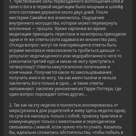
1. Чувствование силы первозданного воплощения себя и
своего Бога в первой медитации было мощным и шлейф
этого состояния держался около двух дней. После
мистерии Самайна все изменилось. Ощущение
внутреннего могущества, которое может перевернуть
вселенные — прошло. Яркие картинки во время
медитации приходить перестали и на вопросы приходили
одни и те же ответы (хотя задавала их множество раз).
Отсюда вопрос: могут ли повторяющиеся ответы быть
играми ментала и невозможность пробиться дальше —
результат недочищенного или недоработанного чего-то
(закончила третий курс и никак не могу приступить к
четвертому)? Ответы кажутся вполне логичными и
конечными. Получается какое-то закольцовывание:
получить имя я не могу, так как имен тысячи и нельзя
заключить Бога только в одно... и такие ответы
напоминают заклятие умножения из Гарри Поттера, где
один вопрос порождает сотню других...
2. Так как на эту неделю я полностью изолировалась от
мира (уехала в дом родителей и живу здесь неделю одна),
по сути я и нахожусь только с собой, провожу практики и
коммуницирую только с животными и переодически
связываюсь с мамой, если нужно что-то узнать. Казалось
бы, идеально сложились обстоятельства, чтобы побыть в