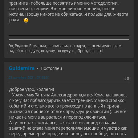
тренинга - побольше посвятить именно методологии,
пояснению, теории. Это моё личное мнению, оно не
истина. Прошу никого не обижаться. Я пользы для, живота
ради...
Эх, Родион Романыч, —прибавил он вдруг, — всем человекам
надобно воздуху, воздуху, воздуху-с... Прежде всего!
Guldemira
Постоялец
23 октября 2021, 07:03:31
#8
Доброе утро, коллеги!
Уважаемая Татьяна Александровна,и вся Команда школы,
я хочу Вас поблагодарить за этот тренинг. У меня столько
событий и столько всего происходит в данный период
жизни( я в процессе от всех предыдущих занятий )....и всё
никак не могла вырваться и переподключиться.
А тут всё так сложилось, ... я всю ночь перед началом
занятий не спала,меня переполняли эмоции и чувство как
перед премьерой, вроде и не волнуюсь вообще, но спать