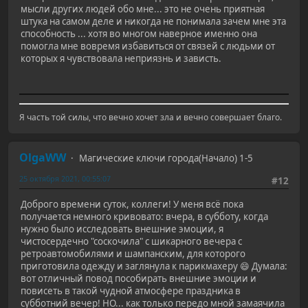
мысли других людей обо мне... это не очень приятная
штука на самом деле и никогда не понимала зачем мне эта
способность ... хотя во многом наверное именно она
помогла мне вовремя избавиться от связей с людьми от
которых я чувствовала неприязнь и зависть.
Я часть той силы, что вечно хочет зла и вечно совершает благо.
OlgaWW
Магические ключи города(Начало) 1-5
25 октября 2021, 00:55:07
#12
Доброго времени суток, коллеги! У меня всё пока
получается немного кривовато: вчера, в субботу, когда
нужно было исследовать внешние эмоции, я
чистосердечно "соскочила" с шикарного вечера с
ретроавтомобилями и шампанским, для которого
приготовила одежду и заглянула к парикмахеру 😄 Думала:
вот отличный повод пособирать внешние эмоции и
повисеть в такой чудной атмосфере праздника в
субботний вечер! НО... как только передо мной замаячила