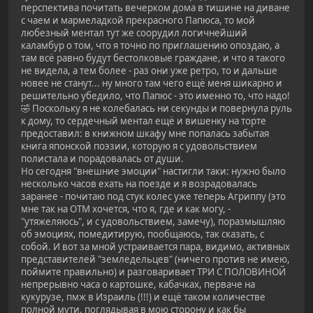
перспектива почитать вечерком дома в тишине на диване
с чаем и мармеладкой прекрасного Папюса, то мой
любезный ментал тут же соорудил логичнейший
каламбур о том, что я точно по приглашению опоздаю, а
там всё равно будут бестолковые граждане, и что я такого
не видела, а тем более - раз они уже ретро, то и дальше
новее не станут... ну много там чего ещё меня шикарно и
решительно убедило, что Папюс - это именно то, что надо!
🤣 Поскольку я не колебалась ни секунды и повернула руль
к дому, то сердечный ментал ещё и вишенку на торте
предоставил: в книжном шкафу мне попалась забытая
книга японской поэзии, которую я с удовольствием
полистала и порадовалась от души.
Но сегодня "внешние эмоции" настигли таки: нужно было
несколько часов ехать на поезде и я возрадовалась
заранее - почитаю под стук колес уже теперь Агриппу (это
мне так на ОТМ хочется, что я, где и как могу, -
"утяжеляюсь", и с удовольствием, замечу), поразмышляю
об эмоциях, помедитирую, пообщаюсь, так сказать, с
собой. И вот за мной устраивается пара, видимо, активных
представителей "земледельцев" (ничего против не имею,
поймите правильно) и разговаривает ТРИ С ПОЛОВИНОЙ
непрерывно часа о картошке, кабачках, перваче на
кукурузе, пмж в Израиль (!!!) и ещё таком количестве
полной мути, поглядывая в мою сторону и как бы