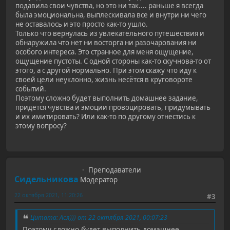
подавила свои чувства, но это ни так.... раньше я всегда
была эмоциональна, выплескивала все и внутри ни чего
не оставалось и это просто как-то ушло.
Только что вернулась из увлекательного путешествия и
обнаружила что нет ни восторга ни разочарования ни
особого интереса. Это странное для меня ощущение,
ощущение пустоты. С одной стороны как-то скучнова-то от
этого, а с другой нормально. При этом скажу что иду к
своей цели неуклонно, жизнь несётся в круговороте
событий.
Поэтому сложно будет выполнить домашнее задание,
придется чувства и эмоции провоцировать, придумывать
и их имитировать? Или как-то по другому отнестись к
этому вопросу?
Преподаватели
Сидельникова
Модератор
22 октября 2021, 11:20:26
#3
Цитата: Ася))) от 22 октября 2021, 00:07:23
Поэтому сложно будет выполнить домашнее