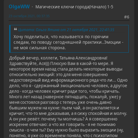
OlgaWW
Магические ключи города(Начало) 1-5
23 октября 2021, 00:37:35
#6
Цитата: Ольга Ятина от 21 октября 2021, 22:41:35
Хочу поделиться, что называется по горячим
следам, по поводу сегодняшней практики..Эмоции -
не моя сильная сторона.
Добрый вечер, коллеги, Татьяна Александровна!
Здравствуйте, Ася))) Плюсую Вам в какой-то мере. Я
некоторое время назад стала делать некоторые выводы
относительно эмоций: это для меня совершенно
недостоверный вид информационного ряда что ли... Одно
дело, что я - сдержанный эмоционально человек, а другое
дело - когда человек кричит ради того, чтобы кричать.
Много лет назад (наверное пятнадцать, пожалуй, уже) у
меня состоялся разговор с теперь уже очень давно
бывшим мужем на кухне: пьем чай, а он распаляется и
кричит, что-то мне доказывая, а я сижу спокойная и молчу.
А он уже ревёт: почему ты молчишь? А я совершенно
искренне отвечаю: а что же говорить - я не понимаю
смысла - о чем ты? Ему нужно было выразить эмоции (ну,
понятно, я уже со временем поняла, что с психотипом