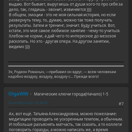
выдаю. Вот бывает, выругаешь от души кого-то про себя за
дело, так, глядишь - звонит, извиняется ))))
В общем, эмоции - это не моя сильная история, но если
развернуть тему, то, думаю, можно так тоже получать
результаты. Затем и тренинг, значит. Буду учиться. Вот,
кстати, это моё самое любимое занятие - чему-то учиться.
Хлебом не корми, а дай чего-то интересное до мезозоя
раскопать. Но это - другая опера. На другом занятии,
видимо ))))
Эх, Родион Романыч, —прибавил он вдруг, — всем человекам
надобно воздуху, воздуху, воздуху-с... Прежде всего!
OlgaWW
Магические ключи города(Начало) 1-5
23 октября 2021, 00:44:29
#7
Ах, вот ещё. Татьяна Александровна, можно пожелание:
медитацию проводить не ускоренным темпом, а обычным.
И побольше разъяснять матчасть, так сказать, а то коллеги
поговорить горазды, а можно написать же, а время