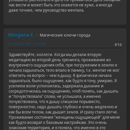
нас вести и может быть это окажется не хуже, а иногда
даже точнее, чем руководство ментала.
Morgana F,
Магические ключи города
01 ноября 2021, 17:23:46
#16
Здравствуйте, коллеги. Когда мы делали вторую
медитацию во второй день тренинга, проживание из
внутреннего ощущения себя, при погружении в землю я
начала задыхаться, тело впало в панику, т.к. ментал не мог
ответить на вопрос – чем я дышу. Я физически начала
задыхаться, было ощущение, как будто я тону, умираю. Я
усилием воли успокоилась, задержала дыхание и
сосредоточилась на ощущениях, чтоб понять, как дышать
и "почувствовала" слова, не услышала, а именно
почувствовала, что я дышу слишком порывисто,
поверхностно, надо дышать глубоко и очень медленно и
как бы всем телом, как дышит земля. И сразу стало легче.
Проживание состояния "женщины ощущающей" для меня
как будто возврат к базовым настройкам. Это очень
знакомая территория, и я поняла, что именно в это