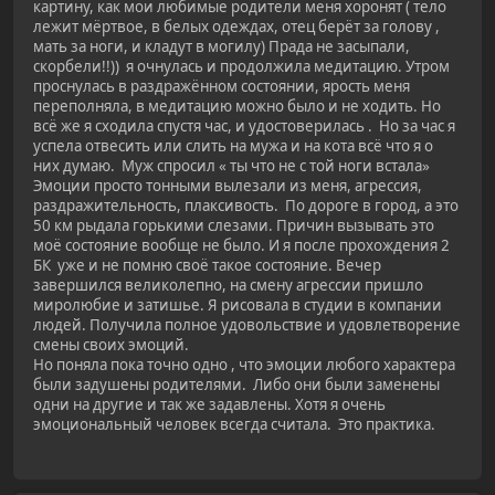
картину, как мои любимые родители меня хоронят ( тело
лежит мёртвое, в белых одеждах, отец берёт за голову ,
мать за ноги, и кладут в могилу) Прада не засыпали,
скорбели!!)) я очнулась и продолжила медитацию. Утром
проснулась в раздражённом состоянии, ярость меня
переполняла, в медитацию можно было и не ходить. Но
всё же я сходила спустя час, и удостоверилась . Но за час я
успела отвесить или слить на мужа и на кота всё что я о
них думаю. Муж спросил « ты что не с той ноги встала»
Эмоции просто тонными вылезали из меня, агрессия,
раздражительность, плаксивость. По дороге в город, а это
50 км рыдала горькими слезами. Причин вызывать это
моё состояние вообще не было. И я после прохождения 2
БК уже и не помню своё такое состояние. Вечер
завершился великолепно, на смену агрессии пришло
миролюбие и затишье. Я рисовала в студии в компании
людей. Получила полное удовольствие и удовлетворение
смены своих эмоций.
Но поняла пока точно одно , что эмоции любого характера
были задушены родителями. Либо они были заменены
одни на другие и так же задавлены. Хотя я очень
эмоциональный человек всегда считала. Это практика.