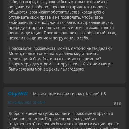
себе, но нырнуть глубоко и быть в этом состоянии не
получается. Наоборот, постоянно прилетают вороны,
общаются, возникают обстоятельства, когда нужно
отстаивать свои права и не позволять, чтобы твое
забирали, после полуночи появляются странные звуки,
природу которых понять не могу и они затихают только
после медитации. Похоже больше на разобранный пазл,
нежели на единение и погружение в себя...
Подскажите, пожалуйста, может, я что-то не так делаю?
Может, нельзя совмещать данную медитацию с
медитацией Самайна и разнести их по времени?
Например, одну утром — вторую ночью? И с чем могут
быть связаны мои эффекты? Благодарю!
OlgaWW
Магические ключи города(Начало) 1-5
07 ноября 2021, 23:04:44
#18
Доброго времени суток, коллеги! Прокомментирую и я
свои впечатления. Первые несколько дней из
"внутреннего" состояния были некоторые ситуации просто
забавные: я точно ощутила, что часть людей со мной стали