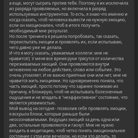
а еще, могут сыграть против тебя. Поэтому я их исключила
из разряда проявляемых, но включила в разряд
используемых инструментов. То есть, я знаю что именно и
когда сказать, чтоб человека вывести на нужную эмоцию,
если он эмоционален, чтоб в итоге получить
необходимый мне результат.
Но после тренинга я решила попробовать, так сказать,
переиспытать эмоции и проявлять их, если испытываю,
чего давно уже не делала.
И что я могу сказать, уважаемые коллеги: мне не
нравится!) У меня все время руки трясутся от количества
переживаемых эмоций. Они проявляются внутри
мгновенно на любое действие, слово или событие. Это
очень утомляет. И не важно приятные они или нет, мне не
нравится жить эмоциями. Но одновременно поняла, что
часть эмоций, просто потому что заранее понимаю их
причину, я блокирую, чтоб не испытывать болезненные
ощущения и не впадать в "неэффективное" состояние, что
является уязвимостью.
Мой вывод на сегодня - позволив себе проявлять эмоции,
я вскрыла блоки, которые раньше были
неосознаваемыми. Ведущих эмоций за день одна или
две, остальные проявляются и гаснут. Мне не нужно
входить в медитацию, чтоб четко понять эмоциональное
состояние с утра или вечером, но если это делать, то