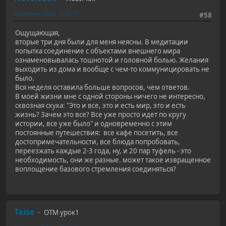
23 апреля 2024, 16:35:17
#58
Ощущающая,
вторые три дня были для меня неясны. В медитации
попытка соединение с объектами внешнего мира
ознаменовывалась тошнотой и головной болью. Желания
выходить из дома и вообще с чем-то коммуницировать не
было.
Вся неделя оставила больше вопросов, чем ответов.
В моей жизни мне с одной стороны ничего не интересно,
сквозная скука: "Это и все, это и есть мир, это и есть
жизнь? Зачем это все? Все уже просто идет по кругу
истории, все уже было" и одновременно с этим
постоянные путешествия: все кафе посетить, все
достопримечательности, все блюда попробовать,
переезжать каждые 2-3 года, ну, и 20 пар туфель - это
необходимость, они же разные. может такое извращенное
воплощение базового стремления соединяться?
Taise
ОТМ урок1