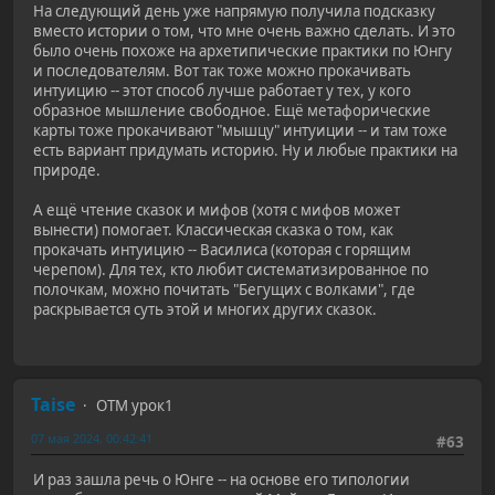
На следующий день уже напрямую получила подсказку
вместо истории о том, что мне очень важно сделать. И это
было очень похоже на архетипические практики по Юнгу
и последователям. Вот так тоже можно прокачивать
интуицию -- этот способ лучше работает у тех, у кого
образное мышление свободное. Ещё метафорические
карты тоже прокачивают "мышцу" интуиции -- и там тоже
есть вариант придумать историю. Ну и любые практики на
природе.
А ещё чтение сказок и мифов (хотя с мифов может
вынести) помогает. Классическая сказка о том, как
прокачать интуицию -- Василиса (которая с горящим
черепом). Для тех, кто любит систематизированное по
полочкам, можно почитать "Бегущих с волками", где
раскрывается суть этой и многих других сказок.
Taise
ОТМ урок1
07 мая 2024, 00:42:41
#63
И раз зашла речь о Юнге -- на основе его типологии