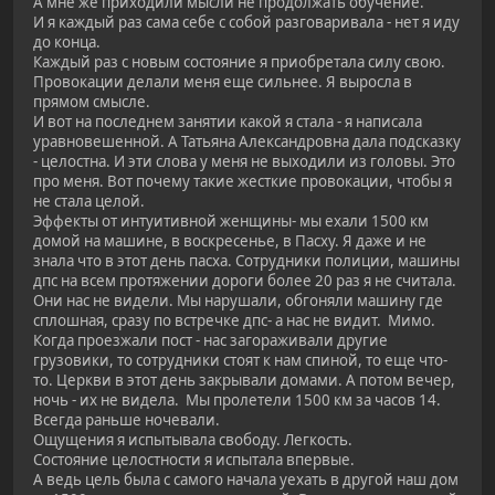
А мне же приходили мысли не продолжать обучение.
И я каждый раз сама себе с собой разговаривала - нет я иду
до конца.
Каждый раз с новым состояние я приобретала силу свою.
Провокации делали меня еще сильнее. Я выросла в
прямом смысле.
И вот на последнем занятии какой я стала - я написала
уравновешенной. А Татьяна Александровна дала подсказку
- целостна. И эти слова у меня не выходили из головы. Это
про меня. Вот почему такие жесткие провокации, чтобы я
не стала целой.
Эффекты от интуитивной женщины- мы ехали 1500 км
домой на машине, в воскресенье, в Пасху. Я даже и не
знала что в этот день пасха. Сотрудники полиции, машины
дпс на всем протяжении дороги более 20 раз я не считала.
Они нас не видели. Мы нарушали, обгоняли машину где
сплошная, сразу по встречке дпс- а нас не видит. Мимо.
Когда проезжали пост - нас загораживали другие
грузовики, то сотрудники стоят к нам спиной, то еще что-
то. Церкви в этот день закрывали домами. А потом вечер,
ночь - их не видела. Мы пролетели 1500 км за часов 14.
Всегда раньше ночевали.
Ощущения я испытывала свободу. Легкость.
Состояние целостности я испытала впервые.
А ведь цель была с самого начала уехать в другой наш дом