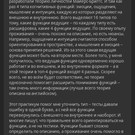
разработали теорию личностей Майерс-Бриггс. И там как
раз 4 типа когнитивных функций: эмоции, ощущения,
мышление и интуиция, каждую из которых разделяют на
внешнюю и внутреннюю. Всего выделяют 16 типов по
тому, какие функции ведущие -- по каждому типу есть
расшифровка, какие 4 функции ведущие. По своему опыту
проживания -- очень похоже на описание, но есть нюансы.
Например, ощущения и интуиция считаются способом
ориентирования в пространстве, а мышление и эмоция --
основа принятия решений. Из-за этого самая ведущая
функция может быть на втором месте. Более того, у меня
получилось, что ведущая функция одновременно хорошо
работает и во внешнем, и во внутреннем формате -- а в
этой теории в топ-4 функций входят 4 разных. Скорее
всего, не во всём будет соответствие, но теория
однозначно помогает расширить понимание функций --
там очень много информации (лучше всего теория
описана на английском).
Этот практикум помог мне уточнить тип -- тесты давали
ошибку в одной букве, а с ней все функции
перевернулись с внешнего на внутреннее и наоборот. И
многие пишут, что правильнее всего ориентироваться на
функции, а не на тестики. Функции бывает сложно
определить по описанию, а проживание очень помогло в