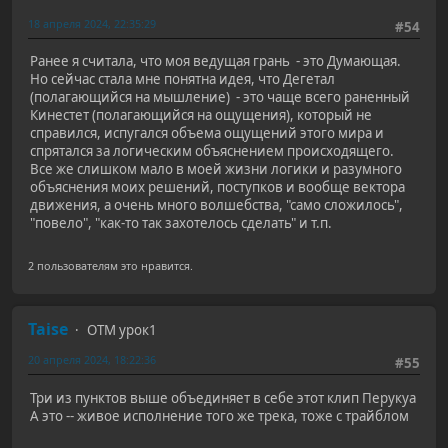
18 апреля 2024, 22:35:29
#54
Ранее я считала, что моя ведущая грань - это Думающая.
Но сейчас стала мне понятна идея, что Дегетал
(полагающийся на мышление) - это чаще всего раненный
Кинестет (полагающийся на ощущения), который не
справился, испугался объема ощущений этого мира и
спрятался за логическим объяснением происходящего.
Все же слишком мало в моей жизни логики и разумного
объяснения моих решений, поступков и вообще вектора
движения, а очень много волшебства, "само сложилось",
"повело", "как-то так захотелось сделать" и т.п.
2 пользователям это нравится.
Taise
ОТМ урок1
20 апреля 2024, 18:22:36
#55
Три из пунктов выше объединяет в себе этот клип Перукуа
А это -- живое исполнение того же трека, тоже с трайблом