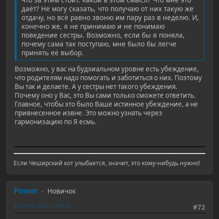
даёт? Не могу сказать, что получаю от них такую же
отдачу, но всё равно звоню им пару раз в неделю. И,
конечно же, я не принимаю и не понимаю
поведение сестры. Возможно, если бы я поняла,
почему сама так поступаю, мне было бы легче
принять её выбор.
Возможно, у вас на будхиальном уровне есть убеждение,
что родителям надо помогать и заботиться о них. Поэтому
Вы так и делаете. А у сестры нет такого убеждения.
Почему оно у Вас, это Вы сами только сможете ответить.
Главное, чтобы это было Ваше истинное убеждение, а не
привнесенное извне. Это можно узнать через
гармонизацию по Я есмь.
Если Чеширский кот улыбается, значит, это кому-нибудь нужно!
Power
Новичок
23 июня 2026, 19:01:51
#72