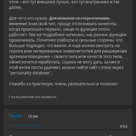
этом -- вот тут внешнее лучше, вот тут внутреннее и так
далее.
Для чего это нужно.
Для мемасов со стереотипами,
конечно!
Зная свой тип, проще отслеживать моменты,
когда произошёл перекос, какая-то функция плохо
работает. Там же подробнее написано, как разные функции
прокачивать. Понятнее слабости и сильные стороны, что
больше подходит, что важно. А ещё можно смотреть на
героев или типированных знаменитостей для расширения
арсенала поведения -- своего типа или качеств того типа,
какие хочется наработать. Ссылок не могу дать, за них в
этой ветке посты удаляют, можно найти сайт с этим через
"personality database".
Спасибо за практикум, очень увлекательно и полезно!
1 пользователю это нравится.
Toriki
Огам
11 мая 2024, 01:26:55
#64