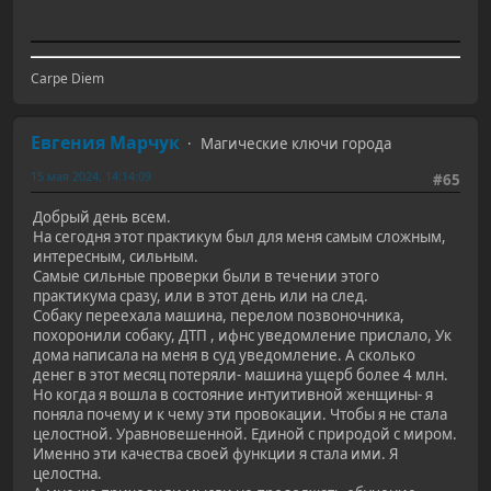
Carpe Diem
Евгения Марчук
Магические ключи города
15 мая 2024, 14:14:09
#65
Добрый день всем.
На сегодня этот практикум был для меня самым сложным,
интересным, сильным.
Самые сильные проверки были в течении этого
практикума сразу, или в этот день или на след.
Собаку переехала машина, перелом позвоночника,
похоронили собаку, ДТП , ифнс уведомление прислало, Ук
дома написала на меня в суд уведомление. А сколько
денег в этот месяц потеряли- машина ущерб более 4 млн.
Но когда я вошла в состояние интуитивной женщины- я
поняла почему и к чему эти провокации. Чтобы я не стала
целостной. Уравновешенной. Единой с природой с миром.
Именно эти качества своей функции я стала ими. Я
целостна.