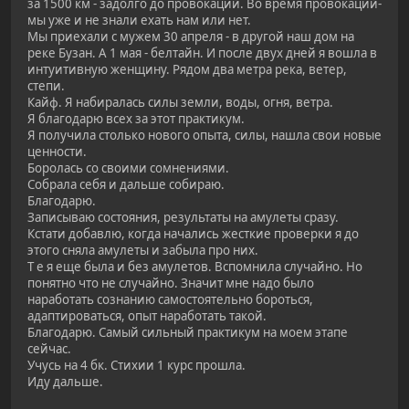
за 1500 км - задолго до провокаций. Во время провокаций-
мы уже и не знали ехать нам или нет.
Мы приехали с мужем 30 апреля - в другой наш дом на
реке Бузан. А 1 мая - белтайн. И после двух дней я вошла в
интуитивную женщину. Рядом два метра река, ветер,
степи.
Кайф. Я набиралась силы земли, воды, огня, ветра.
Я благодарю всех за этот практикум.
Я получила столько нового опыта, силы, нашла свои новые
ценности.
Боролась со своими сомнениями.
Собрала себя и дальше собираю.
Благодарю.
Записываю состояния, результаты на амулеты сразу.
Кстати добавлю, когда начались жесткие проверки я до
этого сняла амулеты и забыла про них.
Т е я еще была и без амулетов. Вспомнила случайно. Но
понятно что не случайно. Значит мне надо было
наработать сознанию самостоятельно бороться,
адаптироваться, опыт наработать такой.
Благодарю. Самый сильный практикум на моем этапе
сейчас.
Учусь на 4 бк. Стихии 1 курс прошла.
Иду дальше.