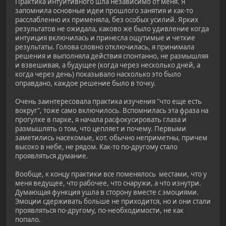
Практика интуитивного шла независимо от меня. Я
запомнила основные идеи прошлого занятия и как-то
расслабленно их применяла, без особых усилий. Ярких
результатов не ожидала, каково же было удивление когда
интуиция включилась и принесла ощутимые и четкие
результаты. Голова словно отключилась, я принимала
решения и выполняла действия спонтанно, не размышляя
и взвешивая, а будущее (когда через несколько дней, а
когда через день) показывало насколько это было
оправдано, каждое решение было в точку.
Очень заинтересовала практика изучения "что еще есть
вокруг", тоже само включилось. Вспомнилась эта фраза на
прогулке в парке, я начала расфокусировать глаза и
размышлять о том, что цепляет и почему. Первыми
заметились насекомые, кот. обычно неприметны, причем
высоко в небе, не рядом. Как-то по-другому стало
проявляться думание.
Вообще, к концу практики все поменялось местами, что у
меня ведущее, что рабочее, что снаружи, а что изнутри.
Думающая функция ушла в сторону вместе с эмоциями.
Эмоции сдерживать больше не приходится, но и они стали
проявляться по-другому, по-необходимости, не как
попало.