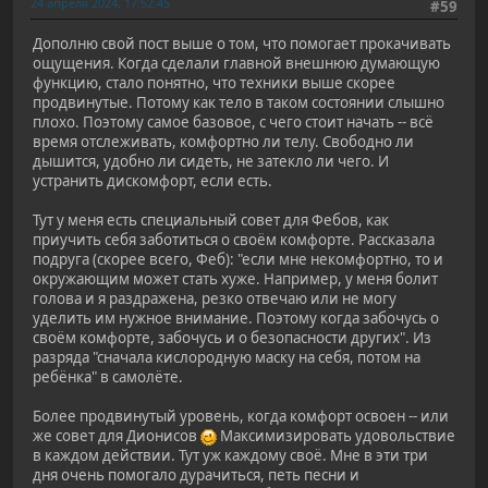
24 апреля 2024, 17:52:45
#59
Дополню свой пост выше о том, что помогает прокачивать
ощущения. Когда сделали главной внешнюю думающую
функцию, стало понятно, что техники выше скорее
продвинутые. Потому как тело в таком состоянии слышно
плохо. Поэтому самое базовое, с чего стоит начать -- всё
время отслеживать, комфортно ли телу. Свободно ли
дышится, удобно ли сидеть, не затекло ли чего. И
устранить дискомфорт, если есть.
Тут у меня есть специальный совет для Фебов, как
приучить себя заботиться о своём комфорте. Рассказала
подруга (скорее всего, Феб): "если мне некомфортно, то и
окружающим может стать хуже. Например, у меня болит
голова и я раздражена, резко отвечаю или не могу
уделить им нужное внимание. Поэтому когда забочусь о
своём комфорте, забочусь и о безопасности других". Из
разряда "сначала кислородную маску на себя, потом на
ребёнка" в самолёте.
Более продвинутый уровень, когда комфорт освоен -- или
же совет для Дионисов
Максимизировать удовольствие
в каждом действии. Тут уж каждому своё. Мне в эти три
дня очень помогало дурачиться, петь песни и