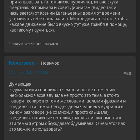
пританцовывать (в том числе публично), иначе скука
смертная. Вспомнила и совет Дионисам (видео так и
называется) от Ксении Евгеньевны: время от времени
устраивать себе вакханалию. Можно двигаться так, чтобы
каждое движение было вкусно (тут уже трайбл в помощь,
как такому научиться).
1 пользователю это нравится.
Neverseen
Новичок
27 апреля 2024, 17:48:58
#60
Думающая
я думала или говорила о чем-то и позже в течении
нескольких часов звучала не просто это тема, а кто-то
говорит конкретно теми же словами, целыми фразами и
соединяя эти темы. Сегодня днем человек умудрился в
одном разговоре (не со мной, я просто слышала)
соединить натяжные потолки, шашлык и шиномонтаж -
эти темы я утром обсуждала/обдумывала. О чем это? Как
это можно использовать?