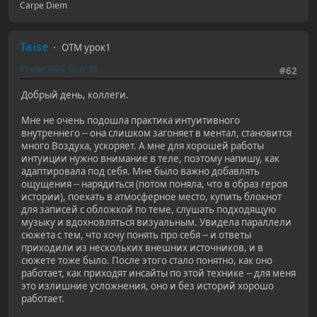
Carpe Diem
Taise
ОТМ урок1
07 мая 2024, 00:27:05
#62
Добрый день, коллеги.
Мне не очень подошла практика интуитивного
внутреннего -- она слишком загоняет в ментал, становится
много Воздуха, ускоряет. А мне для хорошей работы
интуиции нужно внимание в теле, поэтому напишу, как
адаптировала под себя. Мне было важно добавлять
ощущения -- нарядиться (потом поняла, что в образ героя
истории), поехать в атмосферное место, купить блокнот
для записей с обложкой по теме, слушать подходящую
музыку и вдохновляться визуальным. Увидела параллели
сюжета с тем, что хочу понять про себя -- и ответы
приходили из нескольких внешних источников, и в
сюжете тоже было. После этого стало понятно, как оно
работает, как приходят инсайты по этой технике -- для меня
это излишние усложнения, оно и без историй хорошо
работает.