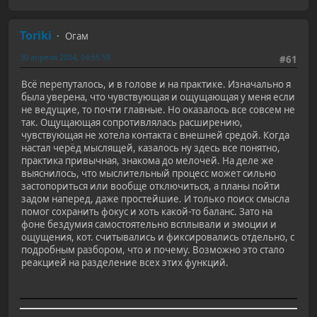
Toriki
Огам
30 апреля 2024, 04:55:59
#61
Всё перепуталось, и в голове и на практике. Изначально я
была уверена, что чувствующая и ощущающая у меня если
не ведущие, то почти главные. Но оказалось все совсем не
так. Ощущающая сопротивлялась расширению,
чувствующая не хотела контакта с внешней средой. Когда
настал черёд мыслящей, казалось ну здесь все понятно,
практика привычная, знакома до мелочей. На деле же
выяснилось, что мыслительный процесс может сильно
застопориться или вообще отключиться, а планы пойти
задом наперед, даже простейшие. И только поиск смысла
помог сохранить фокус и хоть какой-то баланс. Зато на
фоне бездумия самостоятельно всплывали и эмоции и
ощущения, кот. считывались и фиксировались отдельно, с
подробным разбором, что и почему. Возможно это стало
реакцией на разделение всех этих функций.