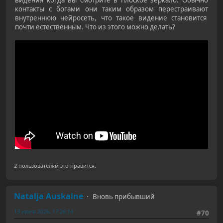
контакты с богами они таким образом перестраивают
внутреннюю нейросеть, что такое видение становится
почти естественным. Что из этого можно делать?
2 пользователям это нравится.
Natalja Auskalne
Вновь прибывший
13 июня 2026, 17:26:14
#70