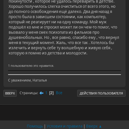
покинутости , которое не удалось переварить в детстве.
Хорошо получилось слегка очиститься от всего этого, но
до полного освобождения ещё далеко. Два дня назад я
просто была в зависшем состоянии, как компьютер,
который не реагирует ни на одну команду. Мой муж
подошёл ко мне и спросил может ли он чем-то помог, что
вызвало у меня смех психопата из фильмов про
душевнобольных. Но , все равно, спасибо ему , что вернул
меня в текущий момент. Жаль, что все так . Хотелось бы
излечить и вернуть себе ту волшебную и живую себя ,
которую я помню из детства и молодости.
1 пользователю это нравится.
С уважением, Наталья
1
Все
Страницы
2
ВВЕРХ
ДЕЙСТВИЯ ПОЛЬЗОВАТЕЛЯ
Помощь
|
Условия и правила
|
Вверх ▲