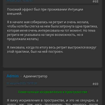
28 мая 2025, 15:46:42
#68
Похожий эффект был при проживании Интуиции
внешней.
Я в начале мая собиралась на ретрит и очень желала,
чтобы хотя бы слегка на нем была затронута одна практика,
которая меня очень интересовала на тот момент. Но тема
ретрита не указывала на такую возможность, но я
продолжала желать)
Я ликовала, когда по итогу весь ретрит выстроился вокруг
этой практики, был на ней построен.
Admin
Администратор
02 августа 2025, 15:18:24
#69
Замеченные искривления в пространстве
Я вижу искривления в пространстве, и это не секундно, а
долго, час, три часа, по-разному. Это началось после