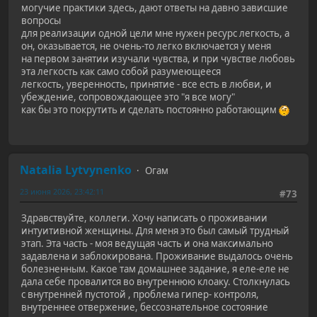
могучие практики здесь, дают ответы на давно зависшие
вопросы
для реализации одной цели мне нужен ресурс легкость, а
он, оказывается, не очень-то легко включается у меня
на первом занятии изучали чувства, и при чувстве любовь
эта легкость как само собой разумеющееся
легкость, уверенность, принятие - все есть в любви, и
убеждение, сопровождающее это "я все могу"
как бы это покрутить и сделать постоянно работающим
Natalia Lytvynenko
Огам
23 июня 2026, 23:42:11
#73
Здравствуйте, коллеги. Хочу написать о проживании
интуитивной женщины. Для меня это был самый трудный
этап. Эта часть - моя ведущая часть и она максимально
задавлена и заблокирована. Проживание выдалось очень
болезненным. Какое там домашнее задание, я еле-еле не
дала себе провалится во внутреннюю клоаку. Столкнулась
с внутренней пустотой , проблема гипер- контроля,
внутреннее отвержение, бессознательное состояние