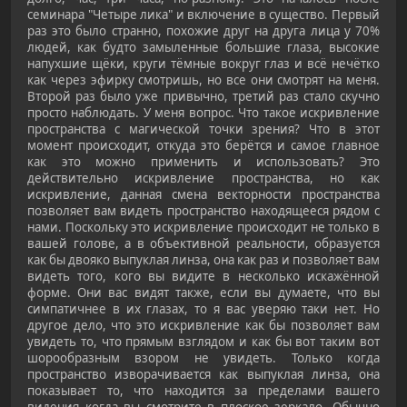
семинара "Четыре лика" и включение в существо. Первый
раз это было странно, похожие друг на друга лица у 70%
людей, как будто замыленные большие глаза, высокие
напухшие щёки, круги тёмные вокруг глаз и всё нечётко
как через эфирку смотришь, но все они смотрят на меня.
Второй раз было уже привычно, третий раз стало скучно
просто наблюдать. У меня вопрос. Что такое искривление
пространства с магической точки зрения? Что в этот
момент происходит, откуда это берётся и самое главное
как это можно применить и использовать? Это
действительно искривление пространства, но как
искривление, данная смена векторности пространства
позволяет вам видеть пространство находящееся рядом с
нами. Поскольку это искривление происходит не только в
вашей голове, а в объективной реальности, образуется
как бы двояко выпуклая линза, она как раз и позволяет вам
видеть того, кого вы видите в несколько искажённой
форме. Они вас видят также, если вы думаете, что вы
симпатичнее в их глазах, то я вас уверяю таки нет. Но
другое дело, что это искривление как бы позволяет вам
увидеть то, что прямым взглядом и как бы вот таким вот
шорообразным взором не увидеть. Только когда
пространство изворачивается как выпуклая линза, она
показывает то, что находится за пределами вашего
видения когда вы смотрите в плоское зеркало. Обычно