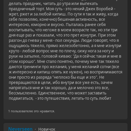
делать праздник, читать до утра или выпекать
праздничный торт. Моя суть - это некий Джек Воробей -
жрет, ржет и за любой кипиш. По сути я так и живу, когда
себе позволяю, конечно) бешеная активность, все
интересно, юморно и вкусно. Пыталась ранее себя
воспитывать, что негоже в моем возрасте так, но эти три
дня еще раз и показали, что это прет изнутри. При этом
разгон до гнева у меня - пол секунды. Люди говорят, что я
ощущаюсь тяжело, прямо железобетонно, а я мне изнутри
круто - любой вопрос мне по плечу, сижу нога за ногу и
руки на затылке, головой киваю: "Да я сейчас такая и мне в
этом хорошо". Мне стало понятно, почему мне так тяжело
даются тренинги про желания, у меня желаний сотни (все
ж интересно и кипиш опять же нужен), но воспринимаются
они просто из разряда "неплохо бы еще и это". Не
превращаются в цели, ибо внутри все уже есть, зачем
напрягаться мне и так хорошо, да и мелочно это все,
бессмысленно. Единственное, что может заставить
подвигаться, - это путешествия, летать-то суть любит
1 пользователю это нравится.
Neverseen
Новичок