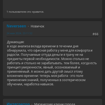
1 пользователю это нравится.
Neverseen
Новичок
24 мая 2024, 23:11:52
#66
Думающая:
в ходе анализа вклада времени в течении дня
обнаружила, что офисная работа у меня для комфорта и
радости. Получаемые оттуда деньги я трачу не на
предметы первой необходимости. Можно столько не
работать и столько не зарабатывать. тем более, когда есть
принцип умеренности, явный, осозноваемый и
применяемый. А можно дать другой смысл этому
вложению времени: теперь моя работа - это поле
применения знаний, полученных в эзотерическом
обучении, наработка навыков.
Интегратор
Магические ключи города