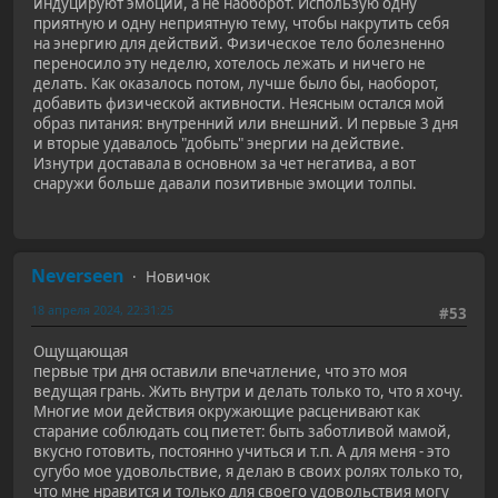
индуцируют эмоции, а не наоборот. Использую одну
приятную и одну неприятную тему, чтобы накрутить себя
на энергию для действий. Физическое тело болезненно
переносило эту неделю, хотелось лежать и ничего не
делать. Как оказалось потом, лучше было бы, наоборот,
добавить физической активности. Неясным остался мой
образ питания: внутренний или внешний. И первые 3 дня
и вторые удавалось "добыть" энергии на действие.
Изнутри доставала в основном за чет негатива, а вот
снаружи больше давали позитивные эмоции толпы.
Neverseen
Новичок
18 апреля 2024, 22:31:25
#53
Ощущающая
первые три дня оставили впечатление, что это моя
ведущая грань. Жить внутри и делать только то, что я хочу.
Многие мои действия окружающие расценивают как
старание соблюдать соц пиетет: быть заботливой мамой,
вкусно готовить, постоянно учиться и т.п. А для меня - это
сугубо мое удовольствие, я делаю в своих ролях только то,
что мне нравится и только для своего удовольствия могу