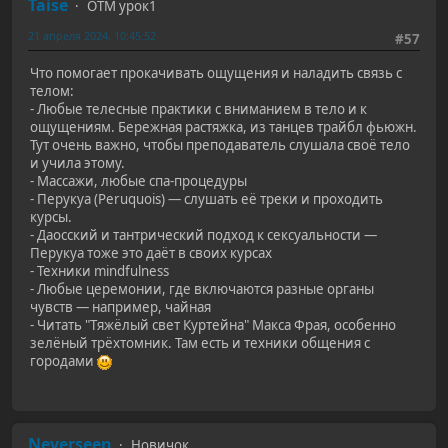
Taise
ОТМ урок1
21 апреля 2024, 10:45:52
#57
Что помогает прокачивать ощущения и наладить связь с
телом:
- Любые телесные практики с вниманием в тело и к
ощущениям. Бережная растяжка, из танцев трайбл фьюжн.
Тут очень важно, чтобы преподаватель слушала своё тело
и учила этому.
- Массажи, любые спа-процедуры
- Перукуа (Peruquois) — слушать её треки и проходить
курсы.
- Даосский и тантрический подход к сексуальности —
Перукуа тоже это даёт в своих курсах
- Техники mindfulness
- Любые церемонии, где включаются разные органы
чувств — например, чайная
- Читать "Тяжёлый свет Куртейна" Макса Фрая, особенно
зелёный трёхтомник. Там есть и техники общения с
городами
Neverseen
Новичок