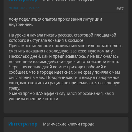
28 мая 2025, 15:43:21
#67
Хочу поделиться опытом проживания Интуиции
внутренней.
На уроке я начала писать рассказ, стартовой площадкой
которого выступала локация в космосе.
При самостоятельном проживании мне сильно захотелось
сменить локацию на холодную, заснеженную комнату..
Несколько дней, как и предписывалось, я не включалась
во внешнее взаимодействие для чистоты эксперимента.
Через несколько дней ко мне приходит рабочий и
сообщает, что в городе идет снег. Я не сразу поняла о чем
он глаголит в мае.. Поворачиваюсь и вижу в панорамное
окно, как снежинки грациозно приземляются на зелёную
траву.
У меня прямо ВАУ эффект случился от осознания, как я
уловила внешние потоки.
Интегратор
Магические ключи города