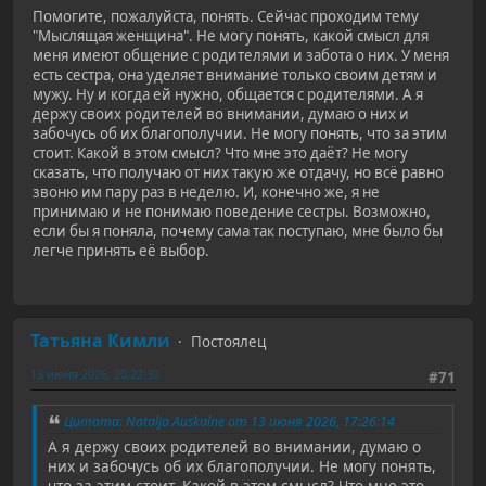
Помогите, пожалуйста, понять. Сейчас проходим тему
"Мыслящая женщина". Не могу понять, какой смысл для
меня имеют общение с родителями и забота о них. У меня
есть сестра, она уделяет внимание только своим детям и
мужу. Ну и когда ей нужно, общается с родителями. А я
держу своих родителей во внимании, думаю о них и
забочусь об их благополучии. Не могу понять, что за этим
стоит. Какой в этом смысл? Что мне это даёт? Не могу
сказать, что получаю от них такую же отдачу, но всё равно
звоню им пару раз в неделю. И, конечно же, я не
принимаю и не понимаю поведение сестры. Возможно,
если бы я поняла, почему сама так поступаю, мне было бы
легче принять её выбор.
Татьяна Кимли
Постоялец
13 июня 2026, 20:22:32
#71
Цитата: Natalja Auskalne от 13 июня 2026, 17:26:14
А я держу своих родителей во внимании, думаю о
них и забочусь об их благополучии. Не могу понять,
что за этим стоит. Какой в этом смысл? Что мне это