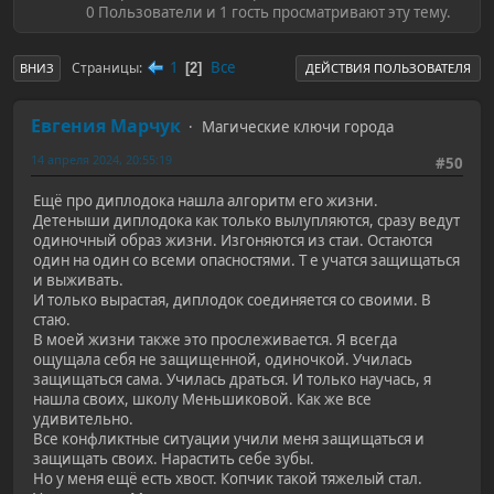
0 Пользователи и 1 гость просматривают эту тему.
1
Все
Страницы
2
ВНИЗ
ДЕЙСТВИЯ ПОЛЬЗОВАТЕЛЯ
Евгения Марчук
Магические ключи города
14 апреля 2024, 20:55:19
#50
Ещё про диплодока нашла алгоритм его жизни.
Детеныши диплодока как только вылупляются, сразу ведут
одиночный образ жизни. Изгоняются из стаи. Остаются
один на один со всеми опасностями. Т е учатся защищаться
и выживать.
И только вырастая, диплодок соединяется со своими. В
стаю.
В моей жизни также это прослеживается. Я всегда
ощущала себя не защищенной, одиночкой. Училась
защищаться сама. Училась драться. И только научась, я
нашла своих, школу Меньшиковой. Как же все
удивительно.
Все конфликтные ситуации учили меня защищаться и
защищать своих. Нарастить себе зубы.
Но у меня ещё есть хвост. Копчик такой тяжелый стал.