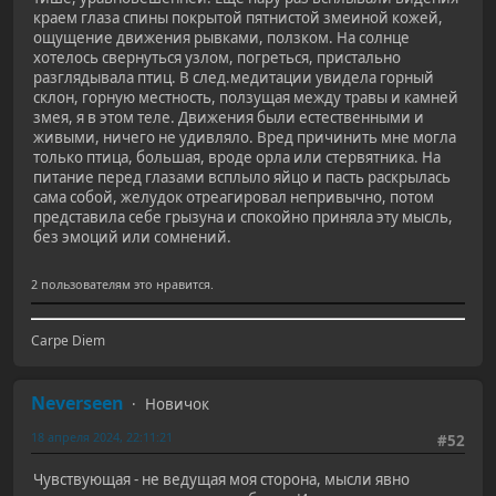
краем глаза спины покрытой пятнистой змеиной кожей,
ощущение движения рывками, ползком. На солнце
хотелось свернуться узлом, погреться, пристально
разглядывала птиц. В след.медитации увидела горный
склон, горную местность, ползущая между травы и камней
змея, я в этом теле. Движения были естественными и
живыми, ничего не удивляло. Вред причинить мне могла
только птица, большая, вроде орла или стервятника. На
питание перед глазами всплыло яйцо и пасть раскрылась
сама собой, желудок отреагировал непривычно, потом
представила себе грызуна и спокойно приняла эту мысль,
без эмоций или сомнений.
2 пользователям это нравится.
Carpe Diem
Neverseen
Новичок
18 апреля 2024, 22:11:21
#52
Чувствующая - не ведущая моя сторона, мысли явно