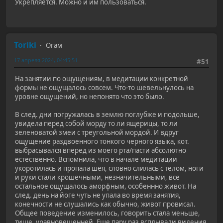
Укрепляется. Можно и им пользоваться.
Toriki
Огам
17 апреля 2024, 04:45:51
#51
На занятии по ощущениям, в медитации конкретной
формы не ощущалось совсем. Что-то шевельнулось на
уровне ощущений, но непонято что это было.
В след. дни погружалась в землю поглубже и подольше,
увидела перед собой морду то ли ящерицы, то ли
зеленоватой змеи с треугольной мордой. И вдруг
ощущение раздвоенного тонкого черного языка, кот.
выбрасывался вперед из моего рта/пасти абсолютно
естественно. Вспомнила, что в начале медитации
укоротилась и пропала шея, словно слилась с телом, ноги
и руки стали крошечными, незначительными, все
остальное ощущалось аморфным, особеннно живот. На
след. день на йоге чуть не упала во время занятия,
конечности не слушались как обычно, живот провисал.
Общее поведение изменилось, говорить стала меньше,
тише, уравновешенней. Еще пару раз всплывали видения