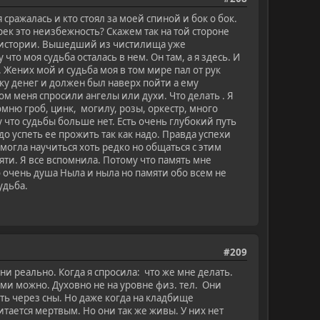
ражалась и кто стоял за моей спиной и бок о бок.
рек это неизбежность? Скажем так на той стороне
в истории. Вышедший из чистилища уже
то моя судьба осталась в нем. Он там, а я здесь. И
 Жених мой и судьба моя в том мире пал от рук
у денег и должен был наверх пойти а ему
том меня спросили ангелы или духи. Что делать . Я
помню гроб, цинк, могилу, розы, оркестр, много
у что судьбы больше нет. Есть очень глубокий путь
до успеть ее прожить так как надо. Правда успехи
могла научиться хоть редко но общаться с этим
яти. Я все вспомнила. Потому что память мне
ко очень душа Ныла и ныла но памяти обо всем не
удьба.
#209
ни реально. Когда я спросила: что же мне делать.
ими можно. Духовно не на уровне физ. тел. Они
еть через сны. Но даже когда на кладбище
тается мертвым. Но они так же живы. У них нет