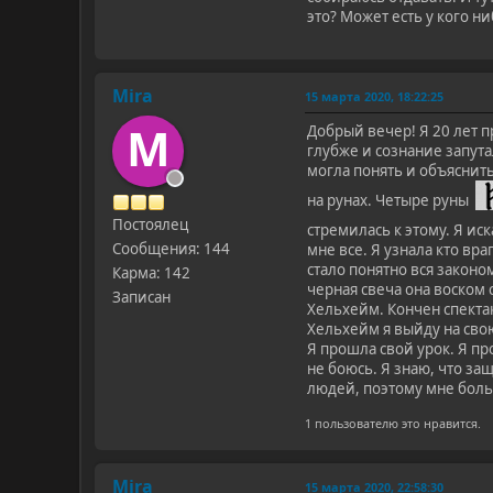
это? Может есть у кого н
Mira
15 марта 2020, 18:22:25
M
Добрый вечер! Я 20 лет п
глубже и сознание запута
могла понять и объяснить
на рунах. Четыре руны
Постоялец
стремилась к этому. Я ис
Сообщения: 144
мне все. Я узнала кто вра
стало понятно вся закон
Карма: 142
черная свеча она воском 
Записан
Хельхейм. Кончен спектак
Хельхейм я выйду на сво
Я прошла свой урок. Я пр
не боюсь. Я знаю, что за
людей, поэтому мне боль
1 пользователю это нравится.
Mira
15 марта 2020, 22:58:30