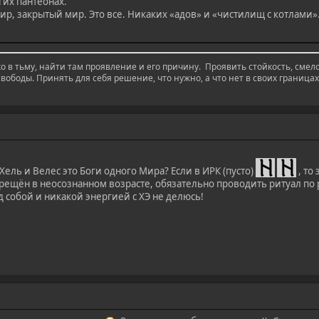
гих пантеонах.
ир, закрытый мир. Это все. Никаких «адов» и «чистилищ с котлами»
ко в тьму, найти там проявление и его причину. Проявить стойкость, сме
вободы. Принять для себя решение, что нужно, а что нет в своих границах
Хель и Велес это Боги одного Мира? Если в ИРК (пусто)
, то
крещён в неосознанном возрасте, обязательно проводить ритуал по
 собой и никакой энергией с ХЭ не делюсь!