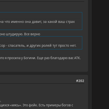
на что именно она давит, за какой ваш страх
рно штудирую. Все верно
р - спасатель, и других ролей тут просто нет.
о я просила у Богини. Еще раз благодарю вас АТК.
#202
.
щихся «мясь». Это фейк. Есть примеры богов с