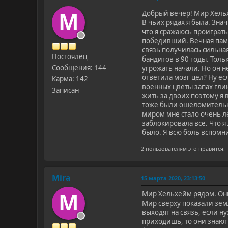
M
Добрый вечер! Мир Хельхе
В чьих рядах я была. Зна
что я сражаюсь проиграт
победивший. Вечная памят
связь получилась сильная
Постоялец
бандитов в 90 годы. Тол
Сообщения: 144
угрожать начали. Но он н
ответила мозг цел? Ну есл
Карма: 142
военных цветы запах глин
Записан
жить за двоих поэтому я 
тоже были ошеломительные
миром мне стало очень ле
заблокировала все. Что я
было. Я всю боль вспомни
2 пользователям это нравится.
Mira
15 марта 2020, 23:13:50
M
Мир Хельхейм рядом. Они 
Мир сверху показали земл
выходят на связь, если н
приходишь, то они знают 