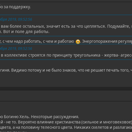
бо за поддержку.
бря 2019, 09:52:56
 вам более остальных, значит есть за что цепляться. Подумайте, 
. Вот и поле для работы.
т, с чем надо работать, с чем и работаю
. Энергопоражения регуля
бря 2019, 09:52:56
 коллективе строятся по принципу треугольника - жертва- агрессо
. Видимо потому и не было знаков, что не решает печать того, чт
о Богиню Хель. Некоторые рассуждения.
 - не то. Вероятно влияние христианства (сильное и многовековое)
цвета, а на половину телесного цвета. Никаких скелетов и разлагаю