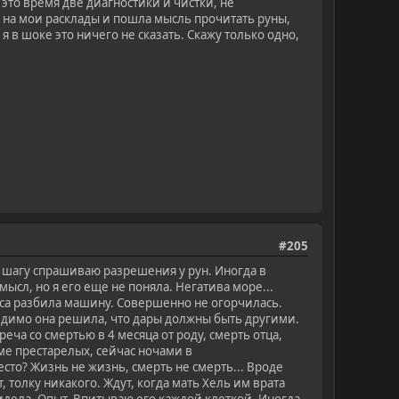
 это время две диагностики и чистки, не
на мои расклады и пошла мысль прочитать руны,
 я в шоке это ничего не сказать. Скажу только одно,
#205
у шагу спрашиваю разрешения у рун. Иногда в
ысл, но я его еще не поняла. Негатива море...
аса разбила машину. Совершенно не огорчилась.
видимо она решила, что дары должны быть другими.
еча со смертью в 4 месяца от роду, смерть отца,
оме престарелых, сейчас ночами в
сто? Жизнь не жизнь, смерть не смерть... Вроде
, толку никакого. Ждут, когда мать Хель им врата