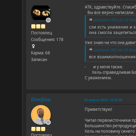
АТК, здравствуйте. Спаси
Вы все верно написали.
Цитата: АТК от 10 дека
сли есть унижение и к
она смогла зацепиться
Постоялец
Сообщения: 178
Уже знаю на что она дави
Цитата: АТК от 10 дека
Карма: 68
все взаимоотношения в
Записан
- и у меня также.
Хель справедливая Богиня
С уважением.
DimDim
03 марта 2020, 19:39:28
Приветствую!
Читал первоисточники пр
Большинство репродукций
Хель на половину синего 
Постоялец