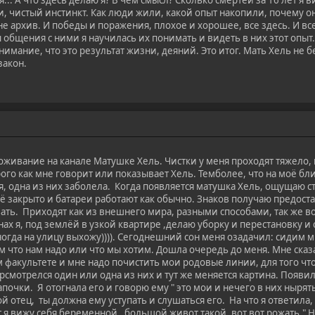
я... А что здесь делаю я? В чем смысл? Сколько смертей за 16 лет я
, чистый инстинкт. Как люди жили, какой опыт накопили, почему он
 архив. И победы и поражения, плохое и хорошее, все здесь. И все
ды общения с ними я научилась их понимать и видеть в них этот опыт.
онимание, что это результат жизни, деяний. Это итог. Мать Хель не 
закон.
роживание на канале Матушке Хель. Чистки у меня проходят тяжел
рого как мне говорит или показывает Хель. Темболее, что на моё б
я, одна из них заболела. Когда появляется матушка Хель, ощущаю ст
ё закрыто и батареи работают как обычно. Знаков получаю предоста
ть. Приходят как из внешнего мира, разными способами, так же во
снах я, под землёй в узкой квартире ,делаю уборку и перестановку и
огда на улицу выхожу)))). Сегоднешний сон меня озадачил: сидим мы
им что нам надо или что мы хотим. Дошла очередь до меня. Мне сказа
 факультете и мне надо почистить мои родовые линии, для того чт
к прсмотрелся один или одна из них и тут же меняется картина. Появ
апочки. Я отогнала его и говорю ему " это мои и нечего в них нырят
ой отец, ты должна ему уступать и слушаться его. На что я ответила
т я вижу себя беременной, большой живот такой, вот вот рожать." Н