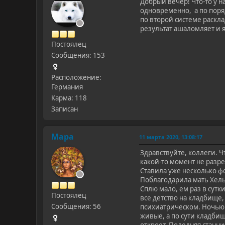
Добрый вечер! Что-то у н
одновременно, а по поря
по второй системе расклад
результат ашаломляет и я
Постоялец
Сообщения: 153
Расположение:
Германия
Карма: 118
Записан
Мара
11 марта 2020, 13:08:17
Здравствуйте, коллеги. 
какой-то момент не разре
Ставила уже несколько ф
Поблагодарила мать Хель
Сплю мало, ем раз в сутк
Постоялец
все детство на кладбище,
Сообщения: 56
психиатрическом. Ночью ж
живые, а по сути кладбище