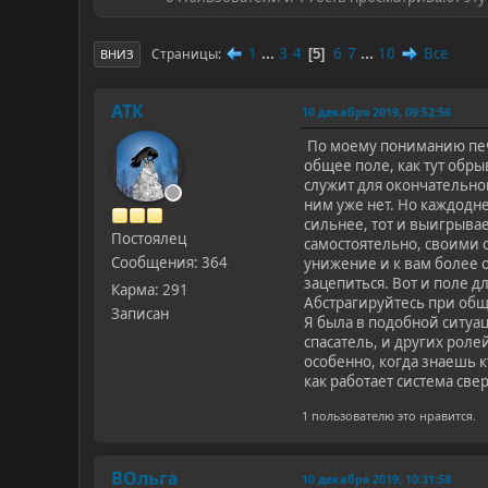
1
...
3
4
6
7
...
10
Все
Страницы
5
ВНИЗ
АТК
10 декабря 2019, 09:52:56
По моему пониманию печа
общее поле, как тут обры
служит для окончательног
ним уже нет. Но каждодне
сильнее, тот и выигрывае
Постоялец
самостоятельно, своими с
Сообщения: 364
унижение и к вам более о
зацепиться. Вот и поле д
Карма: 291
Абстрагируйтесь при общ
Записан
Я была в подобной ситуац
спасатель, и других роле
особенно, когда знаешь к
как работает система свер
1 пользователю это нравится.
ВОльга
10 декабря 2019, 10:31:58