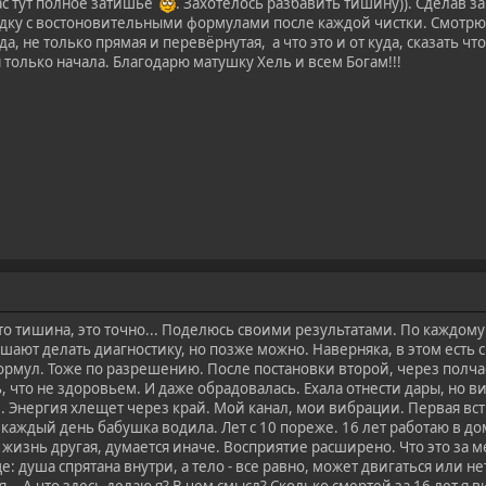
ас тут полное затишье
. Захотелось разбавить тишину)). Сделав за
дку с востоновительными формулами после каждой чистки. Смотрю 
а, не только прямая и перевёрнутая, а что это и от куда, сказать что
 только начала. Благодарю матушку Хель и всем Богам!!!
Что тишина, это точно... Поделюсь своими результатами. По каждом
шают делать диагностику, но позже можно. Наверняка, в этом есть см
ормул. Тоже по разрешению. После постановки второй, через полч
, что не здоровьем. И даже обрадовалась. Ехала отнести дары, но 
и. Энергия хлещет через край. Мой канал, мои вибрации. Первая встр
 каждый день бабушка водила. Лет с 10 пореже. 16 лет работаю в д
изнь другая, думается иначе. Восприятие расширено. Что это за ме
: душа спрятана внутри, а тело - все равно, может двигаться или нет