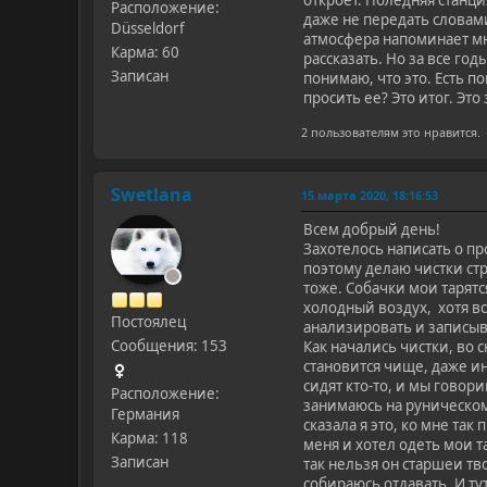
откроет. Поледняя станци
Расположение:
даже не передать словами
Düsseldorf
атмосфера напоминает мне
Карма: 60
рассказать. Но за все го
Записан
понимаю, что это. Есть п
просить ее? Это итог. Это 
2 пользователям это нравится.
Swetlana
15 марта 2020, 18:16:53
Всем добрый день!
Захотелось написать о п
поэтому делаю чистки ст
тоже. Собачки мои тарятс
холодный воздух, хотя вс
Постоялец
анализировать и записыва
Сообщения: 153
Как начались чистки, во 
становится чище, даже ин
сидят кто-то, и мы говор
Расположение:
занимаюсь на руническом
Германия
сказала я это, ко мне та
Карма: 118
меня и хотел одеть мои т
Записан
так нельзя он старшеи тв
собираюсь отдавать. И ту