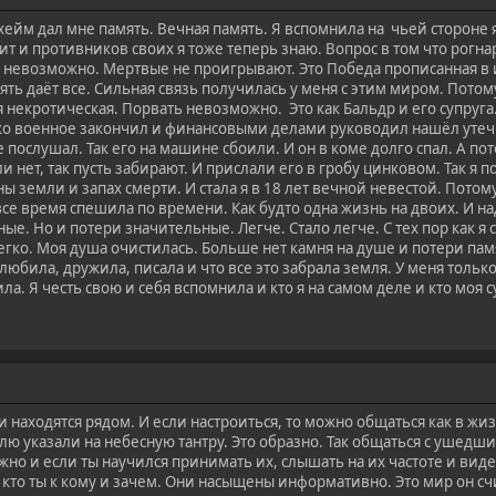
йм дал мне память. Вечная память. Я вспомнила на чьей стороне я с
чит и противников своих я тоже теперь знаю. Вопрос в том что рогна
ь невозможно. Мертвые не проигрывают. Это Победа прописанная 
ь даёт все. Сильная связь получилась у меня с этим миром. Потому ч
 некротическая. Порвать невозможно. Это как Бальдр и его супруга.
ько военное закончил и финансовыми делами руководил нашёл утечк
е послушал. Так его на машине сбоили. И он в коме долго спал. А по
и нет, так пусть забирают. И прислали его в гробу цинковом. Так я 
ы земли и запах смерти. И стала я в 18 лет вечной невестой. Потом
все время спешила по времени. Как будто одна жизнь на двоих. И на
. Но и потери значительные. Легче. Стало легче. С тех пор как я с
гко. Моя душа очистилась. Больше нет камня на душе и потери пам
 любила, дружила, писала и что все это забрала земля. У меня толь
ла. Я честь свою и себя вспомнила и кто я на самом деле и кто моя с
находятся рядом. И если настроиться, то можно общаться как в жиз
ю указали на небесную тантру. Это образно. Так общаться с ушедш
ужно и если ты научился принимать их, слышать на их частоте и вид
кто ты к кому и зачем. Они насыщены информативно. Это мир он счи