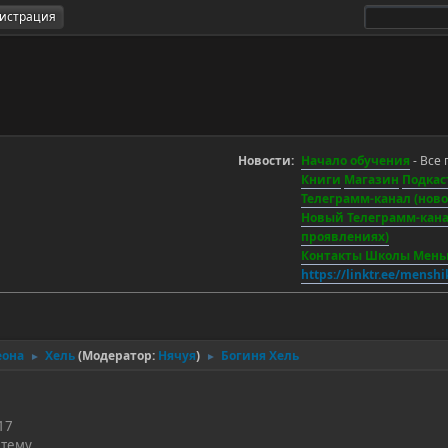
гистрация
Новости:
Начало обучения
- Все 
Книги
Магазин
Подкас
Телеграмм-канал (новос
Новый Телеграмм-канал
проявлениях)
Контакты Школы Мен
https://linktr.ee/mensh
еона
Хель
(Модератор:
Нячуя
)
Богиня Хель
►
►
17
 тему.