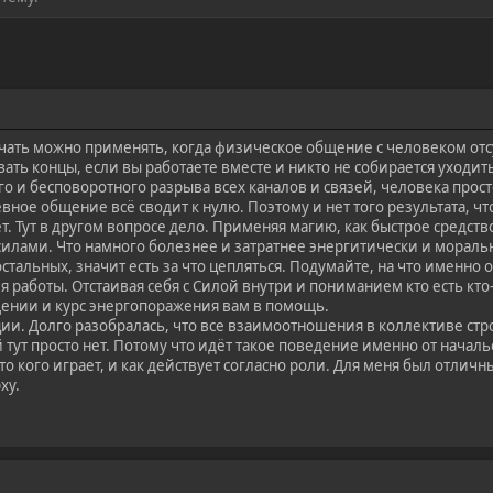
ть можно применять, когда физическое общение с человеком отсут
вать концы, если вы работаете вместе и никто не собирается уходит
о и бесповоротного разрыва всех каналов и связей, человека прост
вное общение всё сводит к нулю. Поэтому и нет того результата, чт
т. Тут в другом вопросе дело. Применяя магию, как быстрое средств
илами. Что намного болезнее и затратнее энергитически и морально.
стальных, значит есть за что цепляться. Подумайте, на что именно о
ля работы. Отстаивая себя с Силой внутри и пониманием кто есть кто
ении и курс энергопоражения вам в помощь.
ии. Долго разобралась, что все взаимоотношения в коллективе строя
й тут просто нет. Потому что идёт такое поведение именно от начал
то кого играет, и как действует согласно роли. Для меня был отлич
ху.