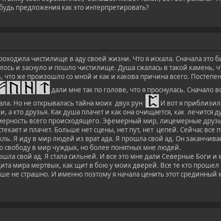
ибудь предложения как это интерпретировать?
роходила чистилище в аду своей жизни. Что я искала. Сначала это б
лось и заснуло и пошло чистилище. Душа сжалась в такой камень, что
, что же произошло со мной и как и какова причина всего. Постепе
дали мне так по голове, что я проснулась. Сначало в
кала. Но не открывалась тайна моих двух рун
И вот я приблизил
ги, а кто друзья. Как душа плачет и как она очищается, как лечится 
омерность всего происходящего. Эфемерный мир, лицемерные друзья
стекает и плачет. Больше нет сцены, нет пут, нет цепей. Сейчас все
ль. Я иду в мир людей из врат ада. Я прошла свой ад. Он заканчив
ю свободу в мир чуждых, но более понятных мне людей.
ошла свой ад. Я стала сильней. И все это мне дали Северные Боги 
щита мира мертвых, как щит в бою у моих дверей. Все те кто прошел
ше не страшно. И именно поэтому я начала ценить этот срединный