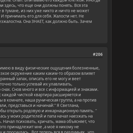
 видела. Опыт. Впитываю его каждой клеткой. Иногда
и здесь, что еще они должны понять. Вся эта
 в тумане, из них уже никто и ничто не может
 И принимать его для себя. Жалости нет. Не
безжалостна. Она ЗНАЕТ, как должно быть. Зачем
#206
о, имею в виду физические ощущения болезненные,
лизкое окружение каким каким-то образом влияет
ранный запах, описать его не могу и веет
точно только успевай их улавливать,
 снах. Снов много и все с информацией и знаками.
 с каждой чисткой квартира расширяется и
 в комнате, наша руническая группа, а на против
ли, представься и начинай:" Я Светлана,
обы открыть родовую и инкарнационную память. "
илась у моих родителей и папа начал наезжать на
ь. Начал психовать, кричать, мама объясняет, что
, это принадлежит мне ,а моё я никому не
у и проснулась. Вот теперь вся в раздумьях, что