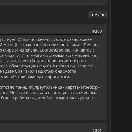
ПЕЧАТЬ
#200
ствует. Общаясь с кем-то, мы все равно имеем
ь? На мой взгляд, это бесполезное занятие. Печать
о стирают из жизни. Соответственно, контактов с
о ожидали. И со многими ставами есть момент: кто
о, вы пытаетесь сбежать от решения вопроса
 Любая ситуация не даётся просто так. Если есть
на давит, за какой ваш страх она смогла
- уже никакой вампир не присосется.
тся по принципу треугольника - жертва- агрессор -
ьства. Мне эти игры стали не интересны и смешны,
ный опыт работы над собой и возможность увидеть,
#201