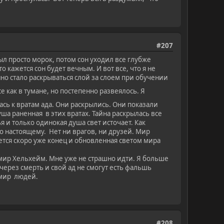
#207
ыл просто морок, потом сон уходил все глубже
 кажется сон будет вечным. И вот все, что я не
нно стало раскрываться слой за слоем при обучении
се как в тумане, но постепенно развеялось. Я
ась к вратам ада. Они раскрылись. Они показали
душа раненная в этих вратах. Тайна раскрылась все
 и только одинокая душа свет источает. Как
 по настоящему. Нет ни врагов, ни друзей. Мир
ается скоро уже конец и обновленная светом мира
и мир Хельхейм. Мне уже не страшно идти. Я больше
 через смерть и свой ад не смогут есть фальшь
 мир людей.
#208