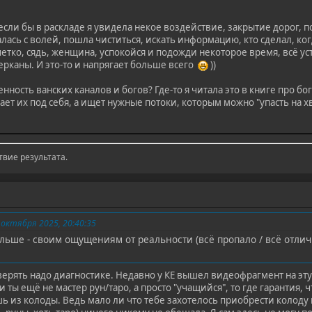
сли бы в раскладе я увидела некое воздействие, закрытие дорог, порч
алась с волей, пошла чиститься, искать информацию, кто сделал, когд
 четко, сядь, женщина, успокойся и подожди некоторое время, всё у
ерканы. И это-то и напрягает больше всего
))
нность ванских каналов и богов? Где-то я читала это в книге про бо
ает их под себя, а ищет нужные потоки, которым можно "упасть на хв
твие результата.
октября 2025, 20:40:35
льше - своим ощущениям от реальности (всё пропало / всё отличн
ерять надо диагностике. Недавно у КЕ вышел видеофрагмент на эту т
и ты ещë не мастер рун/таро, а просто "учащийся", то где гарантия, 
ь из колоды. Ведь мало ли что тебе захотелось приобрести колоду к