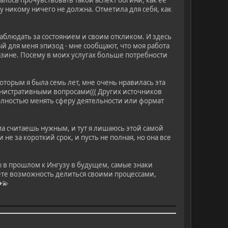
далось прочувствовать такой аспект богини, как ее
у никому ничего не должна. Отметила для себя, как
аблюдать за состоянием и своим откликом. И здесь
й для меня эпизод - мне сообщают, что моя работа
азине. Посему в моих услугах больше потребности
которым я была семь лет, мне очень нравилась эта
инистративными вопросами((( Других источников
олностью менять сферу деятельности или формат
ма считаешь нужным, и тут я лишаюсь этой самой
не за короткий срок, и пусть не полная, но она все
ы в прошлом к Ингузу в будущем, самые знаки
аёте возможность делиться своими процессами,
�💫