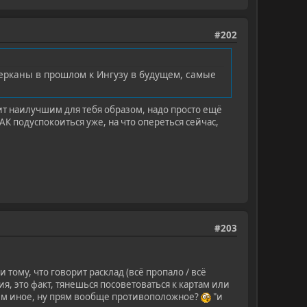
#202
Берканы в прошлом к Ингузу в будущем, самые
дит наилучшим для тебя образом, надо просто ещë
К подуспокоиться уже, на что опереться сейчас,
#203
тому, что говорит расклад (всё пропало / всё
я, это факт, тянешься посоветоваться к картам или
сем иное, ну прям вообще противоположное?
"и