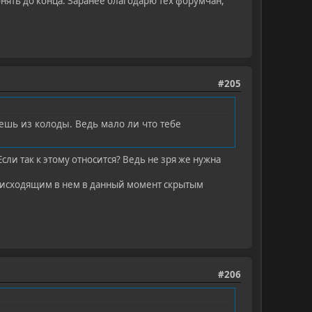
онять до конца. Заранее благодарю тех форумчан,
#205
аешь из колоды. Ведь мало ли что тебе
сли так к этому относится? Ведь не зря же нужна
роисходящим в нем в данный момент скрытым
#206