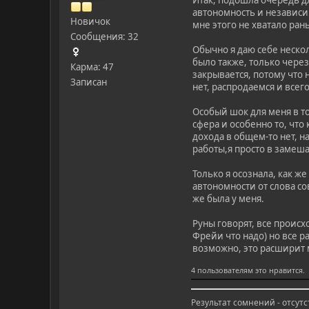
Итак, подошла очередь дл
автономность и независим
Новичок
мне этого не хватало ран
Сообщения: 32
Обычно я даю себе неско
было также, только через
Карма: 47
закрывается, потому что
Записан
нет, распродаемся и всег
Особый шок для меня в то
сфера и особенно то, чт
дохода в общем-то нет, 
работы,я просто в замеша
Только я осознала, как ж
автономности от слова сов
же была у меня.
Руны говорят, все проис
Фрейи что надо) но все р
возможно, это расширит 
4 пользователям это нравится.
Результат сомнений - отсутс