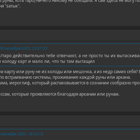
ь руны, хоть таро) ничего никому не обещала. Я сам здесь не могу п
ня "затык".
0 октября 2025, 23:21:55
ы/таро действительно тебе отвечают, а не просто ты их вытаскив
 колоду карт и мало ли, что ты там вытащил
м карту или руну не из колоды или мешочка, а из недр самих себя? Е
по встраиванию системы, проживание каждой руны или аркана.
мма, иероглиф, который распаковывается в сознании сообразно п
ссам, которые проявляются благодаря арканам или рунам.
октября 2025, 16:14:15