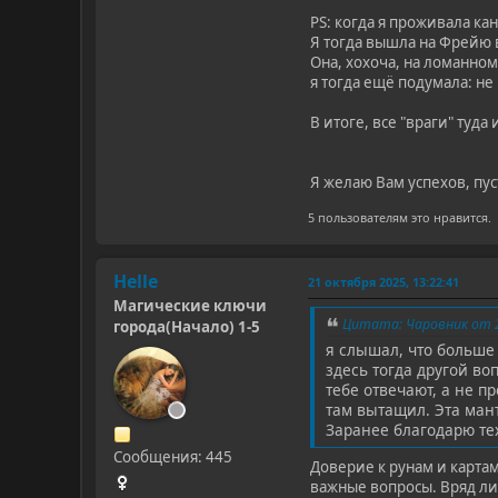
PS: когда я проживала кан
Я тогда вышла на Фрейю в
Она, хохоча, на ломанном 
я тогда ещё подумала: не 
В итоге, все "враги" туд
Я желаю Вам успехов, пус
5 пользователям это нравится.
Helle
21 октября 2025, 13:22:41
Магические ключи
Цитата: Чаровник от 2
города(Начало) 1-5
я слышал, что больше 
здесь тогда другой во
тебе отвечают, а не п
там вытащил. Эта мант
Заранее благодарю тех
Сообщения: 445
Доверие к рунам и картам
важные вопросы. Вряд ли 