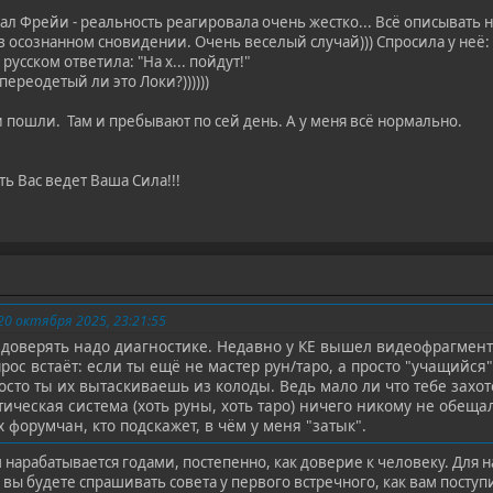
ал Фрейи - реальность реагировала очень жестко... Всё описывать не
 осознанном сновидении. Очень веселый случай))) Спросила у неё: 
русском ответила: "На х... пойдут!"
переодетый ли это Локи?))))))
а и пошли. Там и пребывают по сей день. А у меня всё нормально.
ть Вас ведет Ваша Сила!!!
0 октября 2025, 23:21:55
доверять надо диагностике. Недавно у КЕ вышел видеофрагмент н
прос встаëт: если ты ещë не мастер рун/таро, а просто "учащийся"
росто ты их вытаскиваешь из колоды. Ведь мало ли что тебе захот
ическая система (хоть руны, хоть таро) ничего никому не обещал
 форумчан, кто подскажет, в чëм у меня "затык".
 нарабатывается годами, постепенно, как доверие к человеку. Для н
вы будете спрашивать совета у первого встречного, как вам поступи