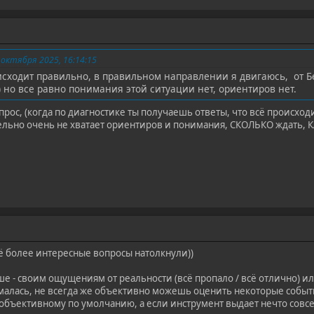
октября 2025, 16:14:15
оисходит правильно, в правильном направлении я двигаюсь, от 
 но все равно понимания этой ситуации нет, ориентиров нет.
рос, (когда по диагностике ты получаешь ответы, что всë происхо
ельно очень не хватает ориентиров и понимания, СКОЛЬКО ждать, КА
ё более интересные вопросы натолкнули))
е - своим ощущениям от реальности (всё пропало / всё отлично) или 
умалась, не всегда же объективно можешь оценить некоторые событи
у объективному по умолчанию, а если инструмент выдает нечто сов