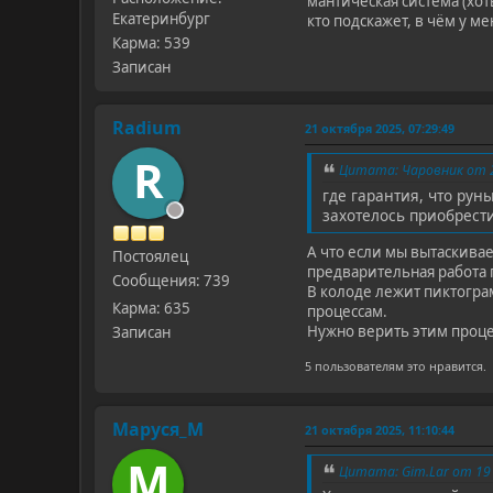
мантическая система (хот
Екатеринбург
кто подскажет, в чëм у ме
Карма: 539
Записан
Radium
21 октября 2025, 07:29:49
R
Цитата: Чаровник от 2
где гарантия, что рун
захотелось приобрести
А что если мы вытаскивае
Постоялец
предварительная работа 
Сообщения: 739
В колоде лежит пиктогра
Карма: 635
процессам.
Нужно верить этим проце
Записан
5 пользователям это нравится.
Маруся_М
21 октября 2025, 11:10:44
М
Цитата: Gim.Lar от 19 