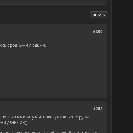
ПЕЧАТЬ
#200
аюсь с родными людьми.
#201
пе, а читая книгу и используя только те руны,
ыми данными))