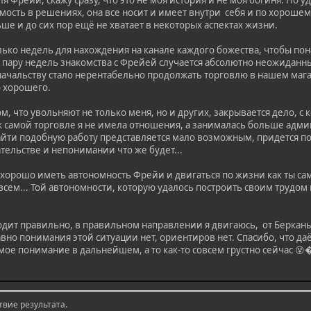
я Фрейи, скажу сразу, что это не моя история и не моя богиня. Но у
ость в решениях, она все носит и имеет внутри себя и по хорошем
ьше и до сих пор ещё не хватает в некоторых аспектах жизни.
лько недель для нахождения на канале каждого божества, чтобы пон
 пару недель знакомства с Фрейей случается абсолютно неожиданны
 начальству стало нерентабельно продолжать торговлю в нашем маг
о хорошего.
м, что увольняют не только меня, но и других, закрывается дело, с 
о к самой торговле я не имела отношения, а занималась больше адм
найти подобную работу представляется мало возможным, придется п
тельстве и непонимании что же будет...
е хорошо иметь автономность Фрейи и двигаться по жизни как ты са
сем... Той автономности, которую удалось построить своим трудом и 
ходит правильно, в правильном направлении я двигаюсь, от Беркан
авно понимания этой ситуации нет, ориентиров нет. Спасибо, что д
мое понимание в дальнейшем, а то как-то совсем грустно сейчас 😵
твие результата.