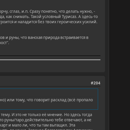
у, сглаз, и.п. Сразу понятно, что делать нужно, -
а, как снимать. Такой условный Турисаз. А здесь-то
строится и наладится без твоих героических усилий.
гов и руны, что ванская природа встраивается в
ост".
#204
о) или тому, что говорит расклад (всё пропало
ему. И это не только еë мнение. Но здесь тогда
что руны/таро действительно тебе отвечают, а не
арт и мало ли, что ты там вытащил. Эта