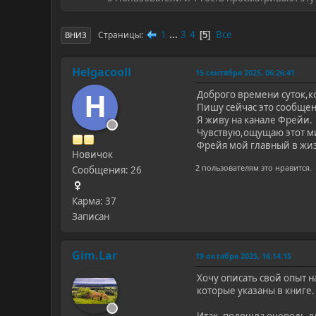
1
...
3
4
Все
Страницы
5
ВНИЗ
Helgacooll
15 сентября 2025, 06:26:41
H
Доброго времени суток,к
Пишу сейчас это сообще
Я живу на канале Фрейи.
Чувствую,ощущаю этот ми
Фрейя мой главный в жи
Новичок
2 пользователям это нравится.
Сообщения: 26
Карма: 37
Записан
Gim.Lar
19 октября 2025, 16:14:15
Хочу описать свой опыт н
которые указаны в книге