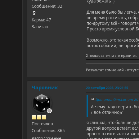
куда бежать" )
Сообщения: 32
Для меня было бы легче, е
не время раскисать, собр
Карма: 47
по-другому всё - говорят
Записан
Просто время условной Б
Возможно, это такая особе
поток событий, не прогиб
2 пользователям это нравится.
Результат сомнений - отсутс
Чаровник
20 октября 2025, 23:21:55
Цитата: Gim.Lar от 20 
А чему надо верить бо
/ всё отлично)?
я слышал, что больше дов
Постоялец
другой вопрос встаëт: есл
Сообщения: 865
просто ты их вытаскиваеш
Расположение: