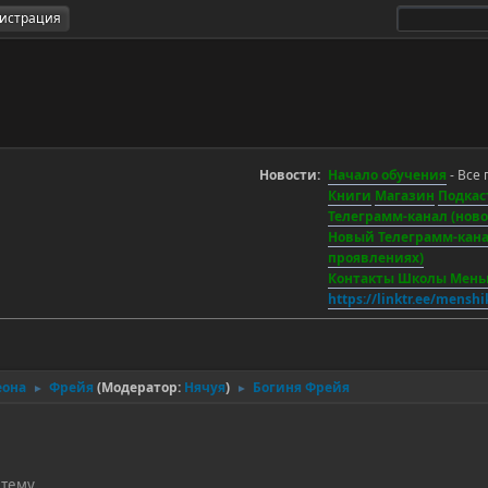
гистрация
Новости:
Начало обучения
- Все 
Книги
Магазин
Подкас
Телеграмм-канал (новос
Новый Телеграмм-канал
проявлениях)
Контакты Школы Мен
https://linktr.ee/mensh
еона
Фрейя
(Модератор:
Нячуя
)
Богиня Фрейя
►
►
 тему.