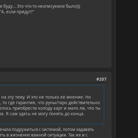
 буду... Это что-то неописуемое было)))
"А, если придут?"
#207
а эту тему. И это не только еë мнение. Но
, то где гарантия, что руны/таро действительно
елось приобрести колоду карт и мало ли, что ты
а. Я сам здесь не могу понять до конца.
ачала подружиться с системой, потом задавать
ть в жизненно важной ситуации. Так же и с