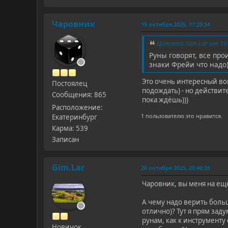
Чаровник
19 октября 2025, 17:23:34
Цитата: Gim.Lar от 19 
Руны говорят, все пр
знаки Фрейи что надо)
Это очень интересный воп
Постоялец
подождать) - но действит
Сообщения: 865
пока ждëшь)))
Расположение:
1 пользователю это нравится.
Екатеринбург
Карма: 539
Записан
Gim.Lar
20 октября 2025, 20:40:35
Чаровник, вы меня на ещ
А чему надо верить больш
отлично)? Тут я прям зад
рунам, как к инструмент
Новичок