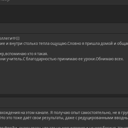
оллеги🫶🏻
ние и внутри столько тепла ощущаю.Словно я пришла домой и общ
р,вспоминаю кто я такая.
зни учитель.С благодарностью принимаю ее уроки.Обнимаю всех.
ахождения на этом канале. Я получаю опыт самостоятельно, не в груп
. Но это тоже даёт свои результаты, даже с редуцированными вводн