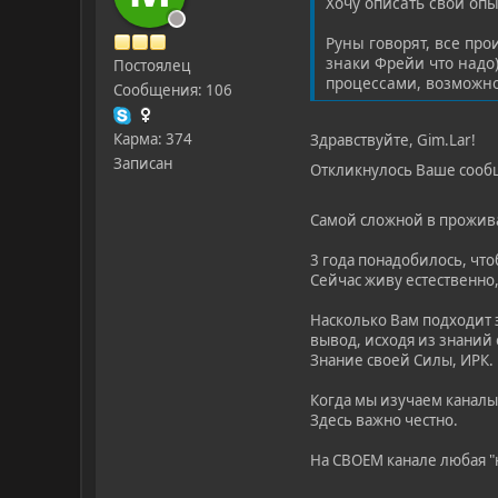
Хочу описать свой оп
Руны говорят, все пр
знаки Фрейи что надо)
Постоялец
процессами, возможно
Сообщения: 106
Карма: 374
Здравствуйте, Gim.Lar!
Записан
Откликнулось Ваше сооб
Самой сложной в прожив
3 года понадобилось, чтоб
Сейчас живу естественно,
Насколько Вам подходит эт
вывод, исходя из знаний 
Знание своей Силы, ИРК.
Когда мы изучаем каналы
Здесь важно честно.
На СВОЕМ канале любая "н