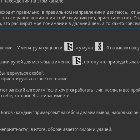
ыт нахождения на этом канале.
оисходит правильно, в правильном направлении я двигаюсь, от 
 но все равно понимания этой ситуации нет, ориентиров нет. Сп
, это расширит мое понимание в дальнейшем, а то как-то совсем
щение... У меня руна сущности
, а у мужа
. Я называю нашу
ании руной для меня была именно
, потому что природа была 
ы "вернуться к себе".
 ориентируясь на своё состояние.
от ванский алгоритм "если хочется работать - ляг, поспи, и всё про
о себе, которые Вы сейчас имеете.
 Богов - каждый "примеряем" на себя и делаем вывод, насколько он
еприятность", в итоге, оборачивается силой и удачей.