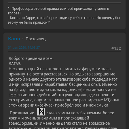
"- Профессор,а это всё правда или всё происходит у меня в
голове?
- Конечно,Гарри,это всё происходит у тебя в голове.Но почему бы
этому не быть правдой?"
Кано
Постоялец
31 мая 2020, 14:03:27
#152
Доброго времени всем.
ДАГАЗ.
Несколько дней не хотелось писать на форуме,искала
причину -не охота расставаться.Но ведь это завершение
одного и начало другого этапа,говорю себе,подведи итог
и иди исправляя и нарабатывая бесценный опыт. Именно
на Дагаз,стало видно как на ладони, эффективность и не
эффективность действий,что руководило,где перекос и
его причина, ощутила значительное расширение МТ,опыт
с точки зрения «сейчас» приобрёл вес и иной смысл
.Проживание
,стало самым не забываемым, более
ярким и очень значимым в происходящей
трансформации.Именно на Дагаз стало не возможное
возможным, произошёл рывок вперёд.Каузальный план