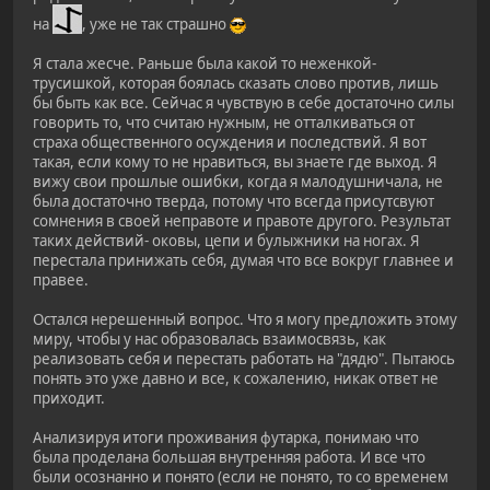
на
, уже не так страшно
Я стала жесче. Раньше была какой то неженкой-
трусишкой, которая боялась сказать слово против, лишь
бы быть как все. Сейчас я чувствую в себе достаточно силы
говорить то, что считаю нужным, не отталкиваться от
страха общественного осуждения и последствий. Я вот
такая, если кому то не нравиться, вы знаете где выход. Я
вижу свои прошлые ошибки, когда я малодушничала, не
была достаточно тверда, потому что всегда присутсвуют
сомнения в своей неправоте и правоте другого. Результат
таких действий- оковы, цепи и булыжники на ногах. Я
перестала принижать себя, думая что все вокруг главнее и
правее.
Остался нерешенный вопрос. Что я могу предложить этому
миру, чтобы у нас образовалась взаимосвязь, как
реализовать себя и перестать работать на "дядю". Пытаюсь
понять это уже давно и все, к сожалению, никак ответ не
приходит.
Анализируя итоги проживания футарка, понимаю что
была проделана большая внутренняя работа. И все что
были осознанно и понято (если не понято, то со временем