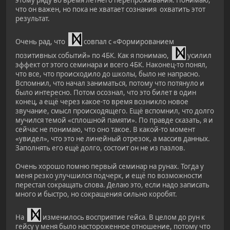
этому ряду во время летнего перепроживания. Понимаю,
что он важен, но пока не хватает сознания охватить этот
результат.
Очень рад, что
совпал с «Формированием
позитивных событий» по 4БК. Как я понимаю,
усилил
эффект от этого семинара и всего 4БК. Наконец-то понял,
что все, что происходило до школы, было не напрасно.
Вспомнил, что начал заниматься, потому что потянуло и
было интересно. Потом осознал, что это билет в один
конец, а ещё через какое-то время возникло новое
звучание, смысл происходящего. Ещё вспомнил, что долго
мучился темой «сплошной памяти». По правде сказать, я и
сейчас не понимаю, что оно такое. В какой-то момент
«увидел», что это не линейный отрезок, а массив данных.
Заполнять его ещё долго, состоит он не из пазлов.
Очень хорошо помню первый семинар на рунах. Тогда у
меня резко улучшился подчерк, и ещё по возможности
перестал сокращать слова. Делаю это, если надо записать
много и быстро, но сокращения сильно коробят.
На
изменилось восприятие гейса. В целом до рун к
гейсу у меня было настороженное отношение, потому что