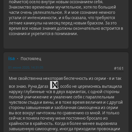
поймется) осело внутри новым осознанием себя.
Знакомство временами мучительное, хотя по большей
части очень увлекательное. Я и мое сознание немного
устали от интенсивности, и я бы сказала, что требуются
летние каникулы на месяц перед новым браском. За это
время все новые знания должны окончательно встроится в
сознания и укрепится в понимании.
isa
Постоялец
01 июня 2020, 14:31:05
#161
Мне свойственна некоторая беспечность из серии - я и так
все знаю. Руна Дагаз
, особо не церемонясь вытащила
наружу глубинные чсв в двух вариантах, с одной стороны
полной уничижение и умаление себя с параллельным
чувством стыда и вины, и в тоже время величия и с другой
стороны завышенная и заоблачная самооценка из серии
вы все вокруг ничтожны по сравнению со мной. И только
сейчас я поняла почему меня постоянно бросало из
крайности в крайность. Когда я более-менее выровняла
завышенную самооценку, иногда приходили провокации