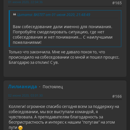
01 июня 2020, 22:04:36
#165
Цитата: BASTET от 01 июня 2020, 21:48:49
Вам собеседование дали именно для понимания.
Попробуйте смоделировать ситуацию, где нет
собеседования и нет понимания... С наилучшими
пожеланиями!
Только что закончила. Мне не давало покоя то, что
происходило на собеседовании со мной и пошел процесс.
Благодарю за отклик! С ув.
Лилианида
Постоялец
02 июня 2020, 03:01:30
#166
Коллеги! огромное спасибо сегодня всем за поддержку на
собеседовании, мы все выступали командой, я
чувствовала. А преподавателям благодарность за
беспристрастность и интерес к нашим "потугам" на этом
пути