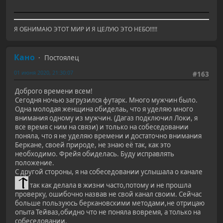
Я ОБНИМАЮ ЭТОТ МИР И Я ЦЕЛУЮ ЭТО НЕБО!!!!!
Кано
Постоялец
01 июня 2020, 21:30:07
#163
Доброго времени всем!
Сегодня ночью загрузился футарк. Много мужчин было.
Одна молодая женщина обиделаь, что я уделяю много
внимания одному из мужчин. (Дагаз подключил Локи, я
все время с ним на связи) и только на собеседовании
поняла, что я не уделяю времени и достаточно внимания
Беркане, своей природе, не знаю её так, как это
необходимо. Фрейя обиделась. Буду исправлять
положение.
С другой стороны, я на собеседовании услышала о канале
так как делала в жизни часто,потому и не прошла
проверку, ошибочно назвав не свой канал своим. Сейчас
больше пользуюсь беркановскими методами,не отрицаю
опыта Тейваз,обидно что не поняла вовремя, а только на
собеседовании.