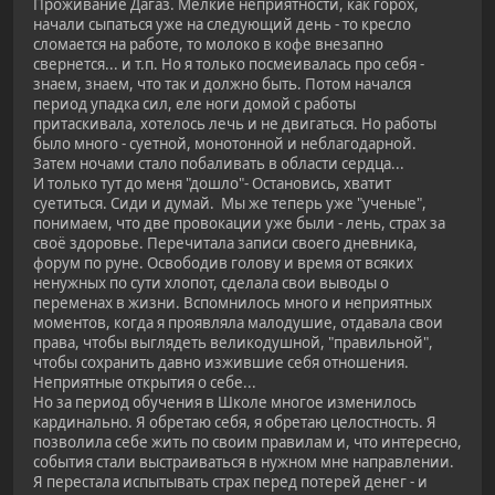
Проживание Дагаз. Мелкие неприятности, как горох,
начали сыпаться уже на следующий день - то кресло
сломается на работе, то молоко в кофе внезапно
свернется... и т.п. Но я только посмеивалась про себя -
знаем, знаем, что так и должно быть. Потом начался
период упадка сил, еле ноги домой с работы
притаскивала, хотелось лечь и не двигаться. Но работы
было много - суетной, монотонной и неблагодарной.
Затем ночами стало побаливать в области сердца...
И только тут до меня "дошло"- Остановись, хватит
суетиться. Сиди и думай. Мы же теперь уже "ученые",
понимаем, что две провокации уже были - лень, страх за
своё здоровье. Перечитала записи своего дневника,
форум по руне. Освободив голову и время от всяких
ненужных по сути хлопот, сделала свои выводы о
переменах в жизни. Вспомнилось много и неприятных
моментов, когда я проявляла малодушие, отдавала свои
права, чтобы выглядеть великодушной, "правильной",
чтобы сохранить давно изжившие себя отношения.
Неприятные открытия о себе...
Но за период обучения в Школе многое изменилось
кардинально. Я обретаю себя, я обретаю целостность. Я
позволила себе жить по своим правилам и, что интересно,
события стали выстраиваться в нужном мне направлении.
Я перестала испытывать страх перед потерей денег - и