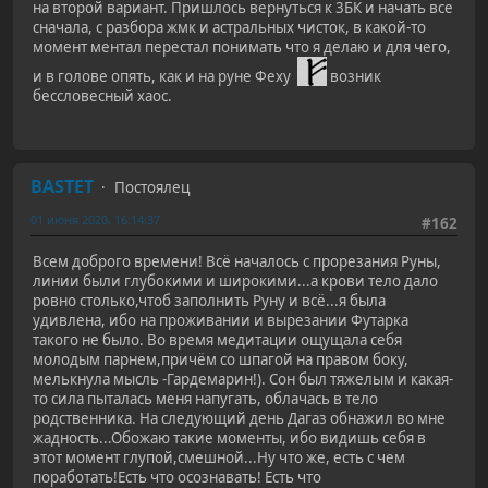
на второй вариант. Пришлось вернуться к 3БК и начать все
сначала, с разбора жмк и астральных чисток, в какой-то
момент ментал перестал понимать что я делаю и для чего,
и в голове опять, как и на руне Феху
возник
бессловесный хаос.
BASTET
Постоялец
01 июня 2020, 16:14:37
#162
Всем доброго времени! Всё началось с прорезания Руны,
линии были глубокими и широкими...а крови тело дало
ровно столько,чтоб заполнить Руну и всё...я была
удивлена, ибо на проживании и вырезании Футарка
такого не было. Во время медитации ощущала себя
молодым парнем,причём со шпагой на правом боку,
мелькнула мысль -Гардемарин!). Сон был тяжелым и какая-
то сила пыталась меня напугать, облачась в тело
родственника. На следующий день Дагаз обнажил во мне
жадность...Обожаю такие моменты, ибо видишь себя в
этот момент глупой,смешной...Ну что же, есть с чем
поработать!Есть что осознавать! Есть что