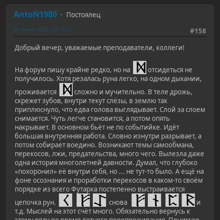
AntoN1980
Постоялец
01 июня 2020, 02:13:25
#158
Добрый вечер, уважаемые преподаватели, коллеги!
На форум пишу крайне редко, но на
отсидеться не
получилось. Хотя резалась руна легко, на одном дыхании,
проживается
сложно и мучительно. В теле дрожь,
скрежет зубов, внутри текут слёзы, в землю так
приплюснуло, что едва голова выглядывает. Слой за слоем
снимается. Чуть легче становится, а потом опять
накрывает. В основном бьёт не по событийке. Идёт
большая внутренняя работа. Словно изнутри разрывает, а
потом собирает воедино. Возникают темы самообмана,
перекосов, лжи, предательства, много чего. Вылезла даже
одна история многолетней давности. Думал, что глубоко
«похоронил» её внутри себя, но ... не тут-то было. А ещё на
фоне осознания и проработки перекосов в каком-то своём
порядке из всего Футарка постепенно выстраивается
цепочка рун.
снова
и
т.д. Мыслей на этот счёт много. Обязательно вернусь к