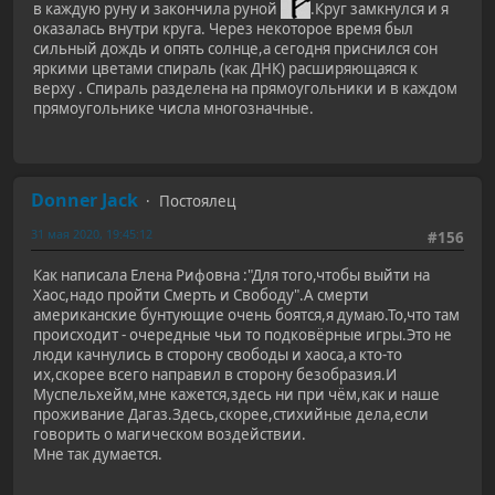
в каждую руну и закончила руной
.Круг замкнулся и я
оказалась внутри круга. Через некоторое время был
сильный дождь и опять солнце,а сегодня приснился сон
яркими цветами спираль (как ДНК) расширяющаяся к
верху . Спираль разделена на прямоугольники и в каждом
прямоугольнике числа многозначные.
Donner Jack
Постоялец
31 мая 2020, 19:45:12
#156
Как написала Елена Рифовна :"Для того,чтобы выйти на
Хаос,надо пройти Смерть и Свободу".А смерти
американские бунтующие очень боятся,я думаю.То,что там
происходит - очередные чьи то подковёрные игры.Это не
люди качнулись в сторону свободы и хаоса,а кто-то
их,скорее всего направил в сторону безобразия.И
Муспельхейм,мне кажется,здесь ни при чём,как и наше
проживание Дагаз.Здесь,скорее,стихийные дела,если
говорить о магическом воздействии.
Мне так думается.