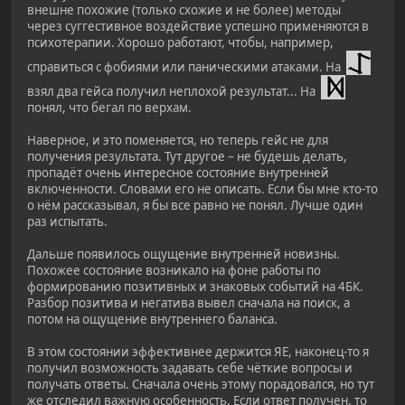
внешне похожие (только схожие и не более) методы
через суггестивное воздействие успешно применяются в
психотерапии. Хорошо работают, чтобы, например,
справиться с фобиями или паническими атаками. На
взял два гейса получил неплохой результат... На
понял, что бегал по верхам.
Наверное, и это поменяется, но теперь гейс не для
получения результата. Тут другое – не будешь делать,
пропадёт очень интересное состояние внутренней
включенности. Словами его не описать. Если бы мне кто-то
о нём рассказывал, я бы все равно не понял. Лучше один
раз испытать.
Дальше появилось ощущение внутренней новизны.
Похожее состояние возникало на фоне работы по
формированию позитивных и знаковых событий на 4БК.
Разбор позитива и негатива вывел сначала на поиск, а
потом на ощущение внутреннего баланса.
В этом состоянии эффективнее держится ЯЕ, наконец-то я
получил возможность задавать себе чёткие вопросы и
получать ответы. Сначала очень этому порадовался, но тут
же отследил важную особенность. Если ответ получен, то