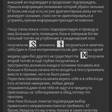
внешний их подтвердил и продолжает подтверждать.
Пришла информация,понимание которой убрало сильные
БТ боли,они ещё есть,но уже фрагментарные,вижу на что
реагирует сознание, стало легче ориентироваться и
устранять,нужная информация приходит мгновенно.
Пишу стихи,пока в «стол» подкорректирую и проведу в
мир.Большая часть посвящена Локи и северным богам.
Сильный толчёк на углубление в скандинавский эпос
получила на
, возникла
погрузиться и напитать
себя,Один и Локи воспринимаются,как две стороны одной
медали,один без другого не существует.На
получила
второй толчёк и ещё глубже погрузилась в
пространство,возникла жажда в сознании познавать всё
больше и больше,начала легко входить в текст,проживать
вместе в героями ,чего не было ранее.
Перестала сомневаться,начала верить себе и в себя.Когда
есть истинное намерение, любые двери
открываются,даже если тебя не ждут и в придачу,ты
приезжаешь на собеседование в обед,потому что
проспала.
Мне Локи больше помогал подтверждая выбор
правильного направления,помогал пробивать БТ
броню.Увидела,что мы очень похожи и какие качества