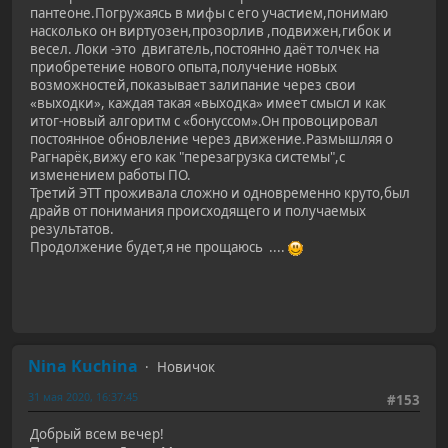
пантеоне.Погружаясь в мифы с его участием,понимаю
насколько он виртуозен,прозорлив ,подвижен,гибок и
весел. Локи -это двигатель,постоянно даёт толчек на
приобретение нового опыта,получение новых
возможностей,показывает залипание через свои
«выходки», каждая такая «выходка» имеет смысл и как
итог-новый алгоритм с «бонуссом».Он провоцировал
постоянное обновление через движение.Размышляя о
Рагнарёк,вижу его как "перезагрузка системы",с
изменением работы ПО.
Третий ЭТТ проживала сложно и одновременно круто,был
драйв от понимания происходящего и получаемых
результатов.
Продолжение будет,я не прощаюсь ....
Nina Kuchina
Новичок
31 мая 2020, 16:37:45
#153
Добрый всем вечер!