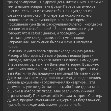
трансформировать! На другой день читаю книгу Э.Леви и с
книги на меня направлена фраза - Первое магическое
Знание - есть Знание самого себя. Принцип делания -
создание самого себя. И опереться можно на то, что
сопротивляется. Отлично!Принято! За всё время
проживания Руна Дагаз раскручивается легко...иногда она
становится очень большой...Звонит приятельница и
говорит, что в связи с данной, и последующими
вытекающими следствиями, тебе нужно новое
направление. Так со мной было на Феху, я шагнула в
новое.
Именно на Дагаз просмотрела очередной раз фильм
Мастер и Маргарита. Из всего фильма вошла фраза -
Никогда, никогда не у кого ничего не проси! Сами дадут!
Вчера посмотрела фильм Вальгала.Регнарёк. Возможно
мне стоило только из-за одной фразы посмотреть- Боги,
вы забыли,что Вас поддерживают люди! Мы с вами,Боги!.
Днём читала книгу,вдруг звонок из МФЦ с предложением
забрать документы на ограничения по квартире...(эти
документы уже не действительны, ибо были сделаны по
ошибке в ноябре 2019года). Мне реальность снимает
ограничения?). Принимается!!!) Начала смотреть Сталкер.
Думаю, предназначенная мне информация будет важной,
нужной, необходимой, а может достаточной.