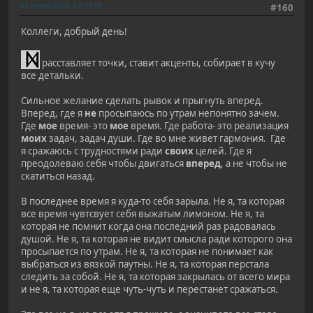
01 июня 2020, 12:17:05
#160
Коллеги, добрый день!
расставляет точки, ставит акценты, собирает в кучу
все детальки.
Сильное желание сделать рывок и прыгнуть вперед.
Вперед, где я
не
просыпаюсь по утрам непонятно зачем.
Где
мое
время- это
мое
время. Где работа- это реализация
моих
задач, задач души. Где во мне живет гармония. Где
я сражаюсь с трудностями ради
своих
целей. Где я
преодолеваю себя чтобы двигаться
вперед
, а не чтобы не
скатиться назад.
В последнее время я куда-то себя зарыла. Не я, та которая
все время чувтсвует себя выжатым лимоном. Не я, та
которая не помнит когда она последний раз радовалась
душой. Не я, та которая не видит смысла ради которого она
просыпается по утрам. Не я, та которая не понимает как
выбраться из вязкой паутны. Не я, та которая перстала
следить за собой. Не я, та которая закрылась от всего мира
и не я, та которая еще чуть-чуть и перестанет сражаться.