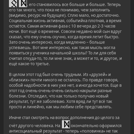
, его становилось все больше и больше. Теперь
его так много, что пока не понимаю, чем заполнить
(видимо, ресурс на будущее). Сплю мало, но достаточно.
Социальная жизнь активная, событийка плотная, а время
остаётся. Самая активная фаза с 10 вечера до 2-3 часов
ночи. Вот ещё о времени. Совсем недавно мой сын вдруг
сказал, что ему очень скучно, когда время летит быстро.
Зато очень интересно, когда медленно – больше
успеваешь. Вот мне интересно, как такая мысль могла
появиться у ученика начальной школы? То ли для себя
считал откуда-то, то ли мне знак, а может и то, и другое, и
ещё какое-то третье.
В целом этот год был очень трудным. Из «друзей» и
«близких» почти никого не осталось. По правде говоря,
особой надобности в них уже нет, а иногда хочется. Еще в
этот год очень-очень-очень сильно накрыли разные
болезни. Отследил, что как только получаю новый
результат, тут же заболеваю. Хотя вряд ли тут всё так
просто и линейно, как мы любим себе представлять.
Иначе стал смотреть на вопрос дополнения до целого за
счёт другого человека. На
окончательно оформился
антисоциальный результат - теперь «половинка» не так