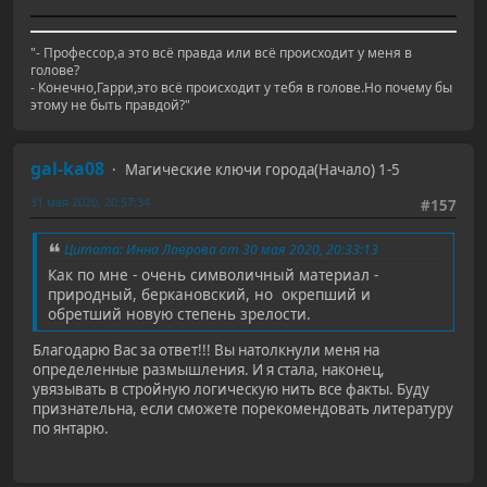
"- Профессор,а это всё правда или всё происходит у меня в
голове?
- Конечно,Гарри,это всё происходит у тебя в голове.Но почему бы
этому не быть правдой?"
gal-ka08
Магические ключи города(Начало) 1-5
31 мая 2020, 20:57:34
#157
Цитата: Инна Лаврова от 30 мая 2020, 20:33:13
Как по мне - очень символичный материал -
природный, беркановский, но окрепший и
обретший новую степень зрелости.
Благодарю Вас за ответ!!! Вы натолкнули меня на
определенные размышления. И я стала, наконец,
увязывать в стройную логическую нить все факты. Буду
признательна, если сможете порекомендовать литературу
по янтарю.