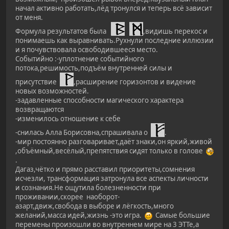
начал активно работать,лёд тронулся и теперь всё зависит
от меня.
Формула результатов была
,видишь перекос и
понимаешь как выравнивать.Рухнули последние иллюзии
и я почувствовала освободившееся место.
Событийно :-уплотнение событийного
потока,решимость,подъём внутренней силы и
присутствие
,расширение горизонтов и видение
новых возможностей.
-задавленные способности магического характера
возвращаются
-изменилось отношение к себе
-снилась Алла Борисовна,спрашивала о
.
-мир постоянно разговаривает,даёт знаки,он яркий,живой
,объёмный,весёлый,препятствия сидят только в голове
.
Дагаз,чётко и прямо расставил приоритеты,сомнения
исчезли, трансформация затронула все аспекты личности
и сознания.Не ощутила болезненности при
проживании,скорее наоборот-
азарт,движ,свобода в выборе и лёгкость,много
желаний,масса идей,жизнь -это игра.
Самые большие
перемены произошли во внутреннем мире на 3 ЭТТе,а