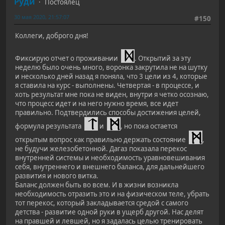
Руди
Постоялец
30 мая 2020, 21:57:07
#150
Коллеги, доброго дня!
Фиксирую отчет о проживании
. Открытий за эту
неделю было очень много, воронка закрутила не на шутку
и несколько дней назад я поняла, что 3 цели из 4, которые
я ставила на курс - выполнены. Четвертая - в процессе, и
хоть результат мне пока не виден, внутри я четко осознаю,
что процесс идет и на него нужно время, все идет
правильно. Подтвердились способы достижения целей,
формула результата
и
, но пока остается
открытым вопрос как правильно держать состояние
,
не будучи железобетонной. Дагаз показала перекос
внутренней системы и необходимость уравновешивания
себя, внутреннего и внешнего баланса, для дальнейшего
развития и нового витка.
Баланс должен быть во всем. И в жизни возникла
необходимость отразить это и на физическом теле, убрать
тот перекос, который закладывается средой с самого
детства - развитие одной руки в ущерб другой. Нас делят
на правшей и левшей, но я задалась целью тренировать