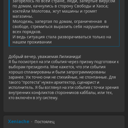
загорелось по всей стране, люди, запертые вирусом
по домам, качнулись в сторону Свободы и Хаоса;
коктейли Молотова, жгут машины и громят
магазины.
Молодежь, запертая по домам, ограниченная в
свободе, стремиться выразить себя нарушением
всех порядков.
И ведь ситуация стала разворачиваться только на
нашем проживании
Добрый вечер, уважаемая Лилианида!
Я бы посмотрел на эти события через призму подготовки к
выборам президента. Мне кажется, что эти события
хорошо спланированы и были запрограммированы
заранее. Уж точно они не стихийные, не спонтанные. Для
такого "протеста" нужен архитектор, сценарист и
исполнитель. Я бы взглянул на эти события с точки зрения
внутренних конфликтов сторонников каббалы, или тех,
кто включён в эту систему.
Xeniache
Постоялец