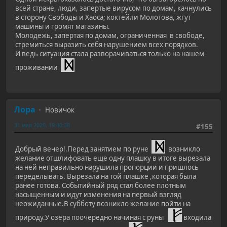
всей стране, люди, запертые вирусом по домам, качнулись
в сторону Свободы и Хаоса; коктейли Молотова, жгут
машины и громят магазины.
Молодежь, запертая по домам, ограниченная в свободе,
стремиться выразить себя нарушением всех порядков.
И ведь ситуация стала разворачиваться только на нашем
проживании
Лора
Новичок
31 мая 2020, 19:40:38
#155
Добрый вечер!.Перед занятием по руне
возникло
желание отшлифовать еще одну плашку в итоге вырезала
на ней неправильно нарушила пропорции и пришлось
переделывать. Вырезала на той плашке ,которая была
ранее готова. Событийный ряд стал более плотным
насыщенным и идут изменения на первый взгляд
неожиданные.В субботу возникло желание пойти на
природу.У озера поочередно начиная с руны
входила