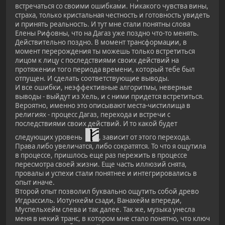
встречаться со своими ошибками. Никакого чувства вины,
страха, только кристальная честность и готовность увидеть
и принять реальность. И тут мне стали понятны слова
Елены Рифовны, что на Дагаз уже поздно что-то менять.
Действительно поздно. В момент трансформации, в
момент перерождения ты можешь только встретиться
лицом к лицу с последствиями своих действий на
протяжении того периода времени, который тебе был
отпущен. И сделать соответствующие выводы.
И все ошибки, неэффективные алгоритмы, неверные
выводы - выйдут из Хель, и с ними придется встретиться.
Вероятно, именно это описывают места-чистилища в
религиях - процесс Дагаз, перехода и встречи с
последствиями своих действий. И то какой будет
следующих уровень
, зависит от этого перехода.
Права либо увеличатся, либо сократятся. То что я ощутила
в процессе, пришлось еще раз пережить в процессе
пересмотра своей жизни. Еще часть иллюзий снята,
провалы и успехи стали понятнее и интегрировались в
опыт иначе.
Второй опыт позволил буквально ощутить собой древо
Игдрассиль. Иотунхейм сзади, Ванахейм впереди,
Муспельхейм слева и так далее. Так же, музыка унесла
меня в некий транс, в котором мне стало понятно, что ключ