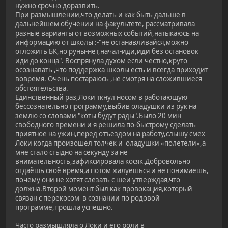
нужно срочно доразвить.
При размышлении,что делать и как быть дальше в
дальнейшем обучении на факультете, рассматривала
разные варианты от возможных событий,натыкаюсь на
информацию от школы :-"не останавливайся,можно
отложить БК,но руны-нет,начал-иди,иди без остановок
иди до конца". Воспрянула духом если честно,круто
осознавать ,что поддержка школы есть и всегда приходит
вовремя. Очень постараюсь ,не смотря на сложившиеся
обстоятельства.
Единственный раз,Локи ткнул носом в работающую
бессознательно программу,выбив оладушки из рук на
землю со словами "коты будут рады".Было 20 мин
свободного времени и я решила по-быстрому сделать
приятное на ужин,перед отъездом на работу,слышу смех
Локи когда произошёл толчёк и оладушки «полетели»,а
мне стало стыдно на секунду за не
внимательность,зафиксировала косяк.Добровольно
отдаёшь своё время,а потом жалуешься и не понимаешь,
почему они не хотят слезать с шеи утверждая,что
должна.Второй момент был как провокация,который
связан с перекосом в сознании по родовой
программе,прошла успешно.
Часто размышляла о Локи и его роли в