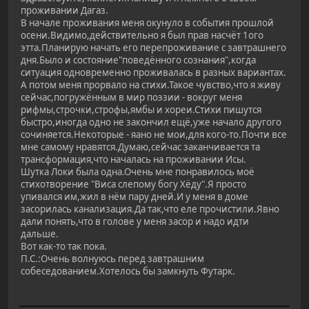
проживании Дагаз.
В начале проживания меня окунуло в события прошлой
осени.Видимо,действительно я был прав насчёт 1ого
этта.Планирую начать его перепроживание с завтрашнего
дня.Было и состояние"поведённого сознания",когда
ситуация одновременно проживалась в разных вариантах.
А потом меня прорвало на стихи.Такое чувство,что я живу
сейчас,погружённым в мир поэзии - вокруг меня
рифмы,строчки,строфы,ямбы и хореи.Стихи пишутся
быстро,иногда одно не закончил ещё,уже начало другого
сочиняется.Некоторые - яано не мои,для кого-то.Почти все
мне самому нравятся.Думаю,сейчас заканчивается та
трансформация,что началась на проживании Исы.
Шутка Локи была одна.Очень мне понравилось моё
стихотворение "Виса слепому богу Хёду".Я просто
упивался им,жил в нём пару дней.И у меня в доме
засорилась канализация.Да так,что еле прочистили.Явно
дали понять,что в голове у меня засор и надо идти
дальше.
Вот как-то так пока.
П.С.:Очень волнуюсь перед завтрашним
собеседованием.Хотелось бы замкнуть Футарк.