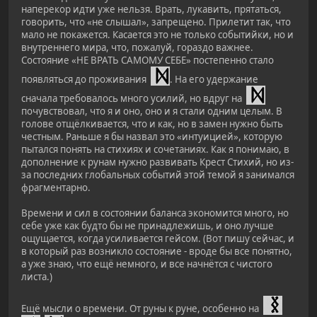
наперекор идти уже нельзя. Врать, лукавить, прятаться,
говорить, что «не слышал», запрещено. Прилетит так, что
мало не покажется. Касается это не только событийки, но и
внутреннего мира, что, пожалуй, гораздо важнее.
Состояние «НЕ ВРАТЬ САМОМУ СЕБЕ» постепенно стало
появляться до проживания
. На его удержание
сначала требовалось много усилий, но вдруг на
почувствовал, что я и оно, оно и я стали одним целым. В
голове отщёлкивается, что и как, но в замен нужно быть
честным. Раньше я бы назвал это «интуицией», которую
пытался понять на стихиях и сочетаниях. Как я понимаю, в
дополнение к рунам нужно развивать Крест Стихий, но из-
за последних глобальных событий этой темой я занимался
фрагментарно.
Времени и сил в состоянии баланса экономится много, но
себе уже как будто бы не принадлежишь, и оно лучше
ощущается, когда усиливается гейсом. (Вот пишу сейчас, и
в который раз возникло состояние - вроде бы все понятно,
а уже знаю, что ещё немного, и все начнётся с чистого
листа.)
Ещё мысли о времени. От руны к руне, особенно на