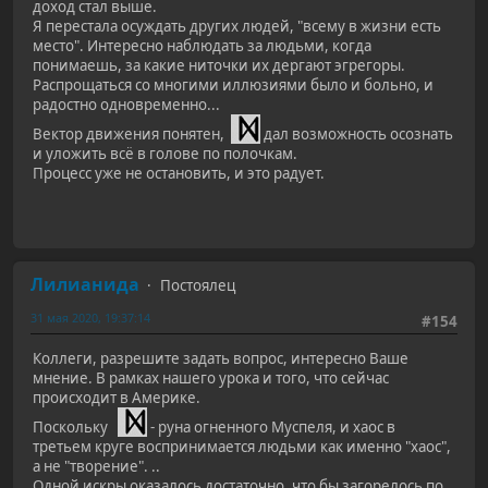
доход стал выше.
Я перестала осуждать других людей, "всему в жизни есть
место". Интересно наблюдать за людьми, когда
понимаешь, за какие ниточки их дергают эгрегоры.
Распрощаться со многими иллюзиями было и больно, и
радостно одновременно...
Вектор движения понятен,
дал возможность осознать
и уложить всё в голове по полочкам.
Процесс уже не остановить, и это радует.
Лилианида
Постоялец
31 мая 2020, 19:37:14
#154
Коллеги, разрешите задать вопрос, интересно Ваше
мнение. В рамках нашего урока и того, что сейчас
происходит в Америке.
Поскольку
- руна огненного Муспеля, и хаос в
третьем круге воспринимается людьми как именно "хаос",
а не "творение". ..
Одной искры оказалось достаточно, что бы загорелось по