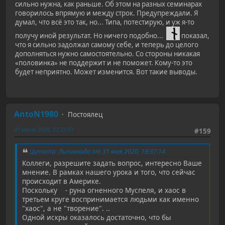
сильно нужна, как раньше. Об этом на разных семинарах
говорилось впрямую и между строк. Предупреждали. Я
думал, что всё это так, но... Типа, потестирую, и уж я-то
получу иной результат. Но ничего подобно...
показал,
что я сильно задолжал самому себе, и теперь до целого
дополняться нужно самостоятельно. Со стороны никакая
«половинка» не поддержит и не поможет. Кому-то это
будет неприятно. Может изменится. Вот такие выводы.
AntoN1980
Постоялец
01 июня 2020, 02:23:07
#159
Цитата: Лилианида от 31 мая 2020, 19:37:14
Коллеги, разрешите задать вопрос, интересно Ваше
мнение. В рамках нашего урока и того, что сейчас
происходит в Америке.
Поскольку - руна огненного Муспеля, и хаос в
третьем круге воспринимается людьми как именно
"хаос", а не "творение". ..
Одной искры оказалось достаточно, что бы