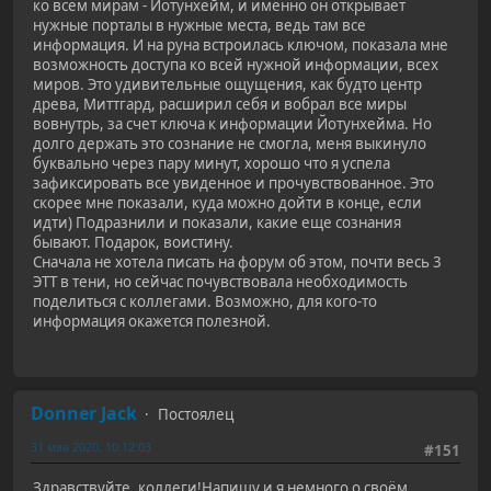
ко всем мирам - Йотунхейм, и именно он открывает
нужные порталы в нужные места, ведь там все
информация. И на руна встроилась ключом, показала мне
возможность доступа ко всей нужной информации, всех
миров. Это удивительные ощущения, как будто центр
древа, Миттгард, расширил себя и вобрал все миры
вовнутрь, за счет ключа к информации Йотунхейма. Но
долго держать это сознание не смогла, меня выкинуло
буквально через пару минут, хорошо что я успела
зафиксировать все увиденное и прочувствованное. Это
скорее мне показали, куда можно дойти в конце, если
идти) Подразнили и показали, какие еще сознания
бывают. Подарок, воистину.
Сначала не хотела писать на форум об этом, почти весь 3
ЭТТ в тени, но сейчас почувствовала необходимость
поделиться с коллегами. Возможно, для кого-то
информация окажется полезной.
Donner Jack
Постоялец
31 мая 2020, 10:12:03
#151
Здравствуйте, коллеги!Напишу и я немного о своём