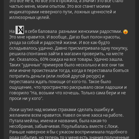
Это все не я, но все этя я прожила, а значит это все стало
частью меня, моим опытом. Это все станет моими
индикаторами неверного пути, ложных ценностей и
иллюзорных целей.
На
я себя баловала разными женскими радостями.
Это мне нравится. И вообще, Дагаз был полон красоты,
ухода за собой и радостей жизни. И все как-будто
складывалось удачно. Давно присматривала одну покупку,
решила спонтанно зайти в магазин проверить, на месте
ли. Оказалось, 60% скидка на все товары. Удачно зашла.
Таких "удачных" примеров было несколько и все они так
или иначе проистекали тогда, когда я переставала бояться
потратить деньги (или любой другой ресурс) и
переставала ждать помощи от кого-то. Такое было
ощущение, что пространство раскрывало свои ладошки и
говорило "На, возьми что хочешь. Только сама бери и не
проси ни у кого".
Локи шутил над моими страхами сделать ошибку и
желанием всем нравится. Навел он мне хаоса на работе.
Путала мейлы, имена и названия, была какая-то
несобраная, забывчивая. Поулыбалась вместе с Локи.
Раньше наверное я бы с ужасом воспринимала подобного
рода события, но теперь то у меня есть знания полученные