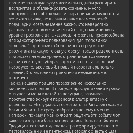
противоположную руку максимально, дабы расширить
восприятие и сбалансировать сознание. Много
говорилось о необходимости выравнивания мужского и
женского начала, но выравнивание возможностей
полушарий мозга не менее важно. Это невероятно
разрывает ментал и физический план, практически на
уровне пространства. Оказалось, что жизнь приспособлена
для одностороннего пользования, для "половинки
человека" - эргономика большинства предметов
рассчитана на какую-то одну сторону. Предопределенность
прирастает на этом уровне, ограничивая сознание и
развивая его уже, убирая вариативность. И вот левый
носок уже только левый, правый носок теперь только
правый. Это настолько привычно и незаметно, что
шокирует.
Так же на Дагаз пришло переживание нескольких
мистических опытов. В процессе прослушивания музыки,
она унесли меня в какой-то полутранс, размывая
пространство вокруг и перенося в альтернативную
реальность. Мне удалось посмотреть на Рагнарек глазами
богини Фригг. Не сразу сообразила почему именно
Рагнарек, почему именно Фригг, ощутить эти события от
какого-то другого бога не получилось. Только от богини
Традиции, которая видела как трансформируется то, что
пестовалось ей и ее пантеоном, которая с с честью шла