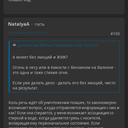
NatalyaA
гость
18 февраля 2020, 18:55:23
#105
Цитата: star3000 от 18 февраля 2020, 18:21:03
А может без эмоций и ЖМК?
Огонь в лесу или в ёмкости с бензином на балконе -
это одна и таже стихия огня.
Если уже делать дело - делать его без эмоций, чисто
на результат.
Коль речь идёт об уничтожении плашек, то закономерно
возникает вопрос, а куда отправляется информация с них и
как? Если она стирается, у меня возникает ассоциация со
стиркой в воде, когда удаляется грязь с носителя,
возвращая ему первоначальное состояние. Если