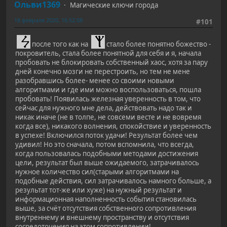
Ольви1369
Магические ключи города
18 февраля 2020, 16:52:08
#101
после того как на
стало более понятно божество -
покровитель, стала более понятной для себя и я, начала
пробовать не блокировать собственный хаос, хотя за пару
дней конечно мозги не перестроить, но тем не мене
разобравшись более- менее со своими новыми
алгоритмами и где ими можно воспользоваться, пошла
пробовать! Появилась железная уверенность в том, что
сейчас для нужного мне дела, действовать надо так и
никак иначе (не в толпе, не совсеми весте и не вовремя
когда все), никакого волнения, спокойствие и уверенность
в успехе! Включился поток удачи! Результат более чем
удивил! Но это сначала, потом вспомнила, что всегда,
когда пользовалась подобными методами достижения
цели, результат был выше ожидаемого, затрачивалось
нужное количество сил(старыми алгоритмами на
подобные действия, сил затрачивалось намного больше, а
результат тот-же или хуже) на нужный результат и
информационная наполненность события становилась
выше, за счёт отсутствия собственного сопротивления
внутреннему и внешнему пространству и отсутствия
сосредоточения на этом сопротивлении!