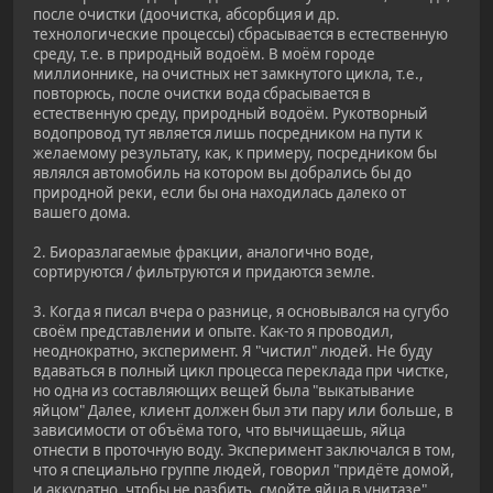
после очистки (доочистка, абсорбция и др.
технологические процессы) сбрасывается в естественную
среду, т.е. в природный водоём. В моём городе
миллионнике, на очистных нет замкнутого цикла, т.е.,
повторюсь, после очистки вода сбрасывается в
естественную среду, природный водоём. Рукотворный
водопровод тут является лишь посредником на пути к
желаемому результату, как, к примеру, посредником бы
являлся автомобиль на котором вы добрались бы до
природной реки, если бы она находилась далеко от
вашего дома.
2. Биоразлагаемые фракции, аналогично воде,
сортируются / фильтруются и придаются земле.
3. Когда я писал вчера о разнице, я основывался на сугубо
своём представлении и опыте. Как-то я проводил,
неоднократно, эксперимент. Я "чистил" людей. Не буду
вдаваться в полный цикл процесса переклада при чистке,
но одна из составляющих вещей была "выкатывание
яйцом" Далее, клиент должен был эти пару или больше, в
зависимости от объёма того, что вычищаешь, яйца
отнести в проточную воду. Эксперимент заключался в том,
что я специально группе людей, говорил "придёте домой,
и аккуратно, чтобы не разбить, смойте яйца в унитазе"