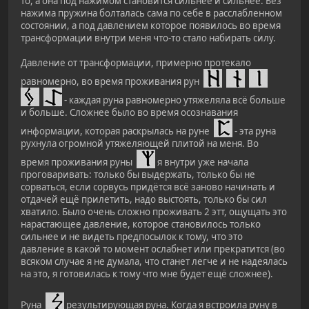
то, а она под нажимом становится сильнее и сильнее. Без
нажима пружина болталась сама по себе в расслабленном
состоянии, а под давлением которое появилось во время
трансформации внутри меня что-то стало набирать силу.
Давление от трансформации, примерно протекало
равномерно, во время проживания рун
- каждая руна равномерно утяжеляла всё больше
и больше. Сложнее было во время осознавания
информации, которая раскрылась на руне
- эта руна
рухнула огромной утяжеляющей плитой на меня. Во
время проживания руны
я внутри уже начала
проговаривать: только бы выдержать, только бы не
сорваться, если сорвусь придётся всё заново начинать и
отдачей ещё прилетить, надо выстоять, только бы сил
хватило. Было очень сложно проживать 2 этт, ощущать это
нарастающее давление, которое становилось только
сильнее и не видеть предпосылок к тому, что это
давление в какой то момент ослабнет или прекратится (во
всяком случае я не думала, что станет легче и не надеялась
на это, я готовилась к тому что мне будет ещё сложнее).
Руна
результирующая руна. Когда я встроила руну в