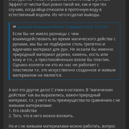
Эффект от чистки был ровно такой же, как и при тех
случаях, когда яйца относили в проточную воду в
естественный водоём. Из чего я сделал выводы.
Цитата: Екатерина НМ от 19 февраля 2020, 15:22:41
Если бы не имело разницы с чем
взаимодействовать во время магического действа с
рунами, мы бы не подбирали столь трепетно и
вдумчиво материал для рун. Не искали бы именно
природный материал дерево, камень, кость или
кожу и т.п., а преспокойненько взяли бы пластик.
Однако коллеги ни кто из нас не работает с
пластиком т.к. это искусственно созданное и живым
материалом не является.
А вот это другое дело! С этим я согласен. В "магических
действах" как вы выразились, важен природный
материал, т.к. у него есть преимущества по сравнению с не
живыми материалами:
1. Его свойства
2. Того, что в него можно вложить.
Но и с не живыми материалами можно работать, вопрос