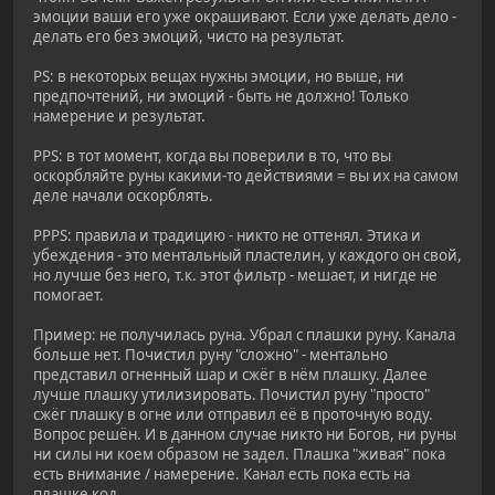
эмоции ваши его уже окрашивают. Если уже делать дело -
делать его без эмоций, чисто на результат.
PS: в некоторых вещах нужны эмоции, но выше, ни
предпочтений, ни эмоций - быть не должно! Только
намерение и результат.
PPS: в тот момент, когда вы поверили в то, что вы
оскорбляйте руны какими-то действиями = вы их на самом
деле начали оскорблять.
PPPS: правила и традицию - никто не оттенял. Этика и
убеждения - это ментальный пластелин, у каждого он свой,
но лучше без него, т.к. этот фильтр - мешает, и нигде не
помогает.
Пример: не получилась руна. Убрал с плашки руну. Канала
больше нет. Почистил руну "сложно" - ментально
представил огненный шар и сжёг в нём плашку. Далее
лучше плашку утилизировать. Почистил руну "просто"
сжёг плашку в огне или отправил её в проточную воду.
Вопрос решён. И в данном случае никто ни Богов, ни руны
ни силы ни коем образом не задел. Плашка "живая" пока
есть внимание / намерение. Канал есть пока есть на
плашке код.