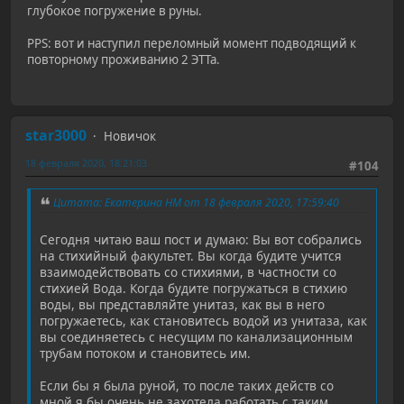
глубокое погружение в руны.
PPS: вот и наступил переломный момент подводящий к
повторному проживанию 2 ЭТТа.
star3000
Новичок
18 февраля 2020, 18:21:03
#104
Цитата: Екатерина НМ от 18 февраля 2020, 17:59:40
Сегодня читаю ваш пост и думаю: Вы вот собрались
на стихийный факультет. Вы когда будите учится
взаимодействовать со стихиями, в частности со
стихией Вода. Когда будите погружаться в стихию
воды, вы представляйте унитаз, как вы в него
погружаетесь, как становитесь водой из унитаза, как
вы соединяетесь с несущим по канализационным
трубам потоком и становитесь им.
Если бы я была руной, то после таких действ со
мной я бы очень не захотела работать с таким