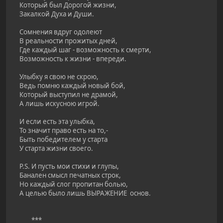
Который был Дорогой жизни,
Закалкой Духа и Души.
Сомнения вдруг одолеют
В реальности прожитых дней,
Где каждый шаг - возможность к смерти,
Возможность к жизни - впереди.
Улыбку я свою не скрою,
Ведь помню каждый новый бой,
Который выступил не драмой,
А лишь искусною игрой.
И если есть эта улыбка,
То значит право есть на то,-
Быть победителем у старта
У старта жизни своего.
P.S. И пусть мои стихи и глупы,
Банален смысл печатных строк,
Но каждый слог пропитан болью,
А целью было лишь ВЫРАЖЕНИЕ основ.
***