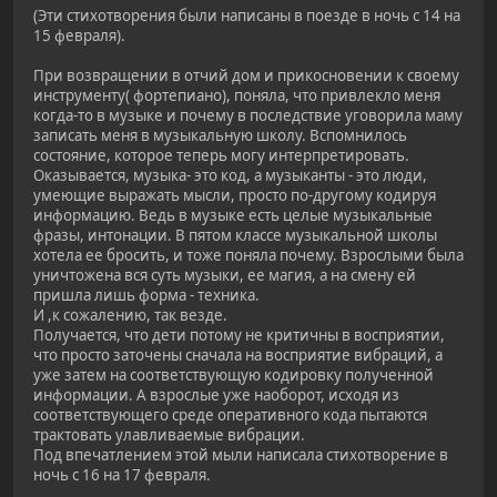
(Эти стихотворения были написаны в поезде в ночь с 14 на
15 февраля).
При возвращении в отчий дом и прикосновении к своему
инструменту( фортепиано), поняла, что привлекло меня
когда-то в музыке и почему в последствие уговорила маму
записать меня в музыкальную школу. Вспомнилось
состояние, которое теперь могу интерпретировать.
Оказывается, музыка- это код, а музыканты - это люди,
умеющие выражать мысли, просто по-другому кодируя
информацию. Ведь в музыке есть целые музыкальные
фразы, интонации. В пятом классе музыкальной школы
хотела ее бросить, и тоже поняла почему. Взрослыми была
уничтожена вся суть музыки, ее магия, а на смену ей
пришла лишь форма - техника.
И ,к сожалению, так везде.
Получается, что дети потому не критичны в восприятии,
что просто заточены сначала на восприятие вибраций, а
уже затем на соответствующую кодировку полученной
информации. А взрослые уже наоборот, исходя из
соответствующего среде оперативного кода пытаются
трактовать улавливаемые вибрации.
Под впечатлением этой мыли написала стихотворение в
ночь с 16 на 17 февраля.