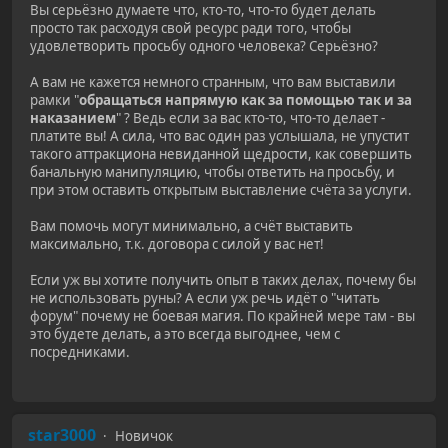
Вы серьёзно думаете что, кто-то, что-то будет делать
просто так расходуя свой ресурс ради того, чтобы
удовлетворить просьбу одного человека? Серьёзно?
А вам не кажется немного странным, что вам выставили
рамки "
обращаться напрямую как за помощью так и за
наказанием
" ? Ведь если за вас кто-то, что-то делает -
платите вы! А сила, что вас один раз услышала, не упустит
такого аттракциона невиданной щедрости, как совершить
банальную манипуляцию, чтобы ответить на просьбу, и
при этом оставить открытым выставление счёта за услуги.
Вам помочь могут минимально, а счёт выставить
максимально, т.к. договора с силой у вас нет!
Если уж вы хотите получить опыт в таких делах, почему бы
не использовать руны? А если уж речь идёт о "читать
форум" почему не боевая магия. По крайней мере там - вы
это будете делать, а это всегда выгоднее, чем с
посредниками.
star3000
Новичок