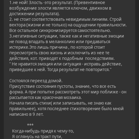
1.не ной! Злость -это результат. (Превентивное
возбуждение злости является ключом, движком в
достижении результата).
2. не стоит соответствовать невидимым линиям. Строй
вектора (жизни и не только) на ощущении правильности.
Все остальное синхронизируется самостоятельно.
3.негативные ситуации, также как и негативные эмоции
не повод впадать в меланхолию или предаваться
истерике.Это лишь причина , по которой стоит
пересмотреть свою жизнь и исключить из нее те
действия, кот. приводят к подобным последствиям.
" Не нравится эмоция или ситуация - исправь действие,
приведшее к ней. Тогда результат не повторится."
Состоялся переезд домой.
Присутствие состояния пустоты, знание, что все есть
форма. А при попытке рассмотреть этот мир поближе - он
рассыпается как красочная мозаика.
Начала писать стихи( или записывать, не знаю как
правильнее), хотя последнее стихотворение было мной
написано в 9 лет.
***
Когда-нибудь придя к чему-то,
Я оглянусь на тракт пути,