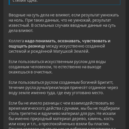
стихия одна.
Вводные на суть дела не влияют, если результат умножать
на ноль. При таких данных, что не умножай, результат
известный. В остальных случаях вводные данные на суть
дела влияют.
Коллега
надо понимать, осознавать, чувствовать и
ощущать разницу
между искусственно созданной
системой и рождённой Матушкой Землёй.
Если пользоваться искусственным руслом для воды
созданным человеком, то естественно на выходе
окажешься в очистных.
Если пользоваться руслом созданным богиней Бригитт,
течение русла ручья/реки/моря принесёт отданное через
воду земле именно туда, где ему уготовано место.
Если бы не имело разницы с чем взаимодействовать во
время магического действа с рунами, мы бы не подбирали
столь трепетно и вдумчиво материал для рун. Не искали
бы именно природный материал дерево, камень, кость
или кожу и т.п., а преспокойненько взяли бы пластик.
Однако коллеги ни кто из нас не работает с пластиком т.к.