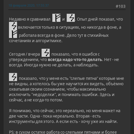
18 февраля 2020, 17:55:37
#103
Недавно я сравнивал
и
. Опыт дней показал, что
включается только в ситуациях, но никогда в фоне, а
работала всегда в фоне. Дело тут в стихийных
сочетаниях и алгоритмике.
Сегодня / вчера
показало, что я ошибся с
утверждением, что
всегда надо что-то делать
. Нет - не
всегда. Иногда нужно не делать, а наблюдать.
показало, что у меня есть "слепые пятна" которые мне
не видны, а хотелось бы уже научится их видеть, объёмно
охватывая своим сознанием, чтобы максимально
исключить "недоделки", и понимать ошибки. Здесь и
сейчас, а не когда-то потом.
Я понимаю, что сейчас, это нереально, но меня мажет на
две части. Одна - пока нереально. Вторая - есть
инструменты для этого. А если есть - хочу уже их найти.
PS: в сухом остатке работа со слепыми пятнами и более