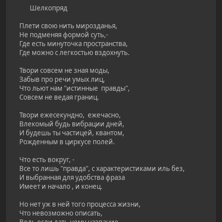
Шелкопряд
Плети свою нить мирозданья,
Не подменяя формой суть,-
Где есть минуточка пространства,
Где можно с легкостью вздохнуть.
Твори совсем не зная моды,
Забыв про речи умых лиц,
Что льют нам "истинные правды",
Совсем не ведая границ.
Твори ежесекундно, ежечасно,
Влекомый будь вибрации дней,
И будешь ты частицей, квантом,
Рожденным в циркусе полей.
Что есть вокруг, -
Все то лишь "правда", с характеристиками иль без,
И выбранная для удобства фраза
Имеет и начало , и конец.
Но нет уж в ней того процесса жизни,
Что невозможно описать,