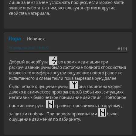
лишь зачем? Зачем усложнять процесс, если можно взять
живое и работать с ним, используя энергию и другие
свойства материала.
Лора
Новичок
19 февраля 2020, 18:39:57
#111
Добрый вечер!Руна
во время медитации при
раскручивании руны было состояние полного спокойствия
и какого-то комфорта внутри ощущение нового ранее не
испытанного и слезы текли пока вырезала руну.Далее
было четкое ощущение руны
она как антена уходит
далеко в атмическое пространство.В событиях ,ситуациях
негативных было четкое понимание действия. Повторное
проживание руны
границы проявились по другому ,
защита и свобода .При первом проживании
было
ощущение движения по лабиринту.