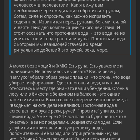
человеком в последствии. Как я вижу вам
необходимо через медитацию обратится к рунам,
богам, силе и спросить, как можно исправить
содеянное. Извинится перед рунами, богами, силой
и взять гейс для компенсации такого действия. И
стоит осознать что проточная вода - это вода не из
унитаза, не из под крана или душа. Проточная вода
с который мы взаимодействуем во время
ритуальных действий это ручей, река, море.
А может без эмоций и ЖМК? Есть руна. Есть уважение и
понимание. Не получилось вырезать? Взяли резец.
"Наглухо" убрали образ руны с плашки. Что огонь, что вода
убирает информацию. Где этот огонь и вода, и как вы
относитесь к месту где они - это ваши убеждения. Огонь в
лесу или в ёмкости с бензином на балконе - это одна и
таже стихия огня. Важно ваше намерение и отношение, а
"вводные" на суть дела не влияют. Проточная вода в
естественном русле реки, ручей, "простите" унитаз, это
стихия воды. Уже через 24 часа плашка будет не то, что в
очестных, а за их пределами. Водная стихия одна. Если
углубиться в кристаллическую решётку воды,
положительный её заряд или отрицательный - ну вы
что...? Зачем? Важен результат! Он или есть или нет. А