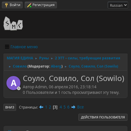
Войти
Регистрация
Главное меню
МАГИЯ ЕДИНА
Руны
2 ЭТТ – силы, требующие развития
►
►
Совило
(Модератор:
Aberg
)
Соуло, Совило, Сол (Sowilo)
►
►
Соуло, Совило, Сол (Sowilo)
A
Автор Admin, 06 апреля 2016, 23:18:14
0 Пользователи и 1 гость просматривают эту тему.
1
2
4
5
6
Все
Страницы
3
ВНИЗ
ДЕЙСТВИЯ ПОЛЬЗОВАТЕЛЯ