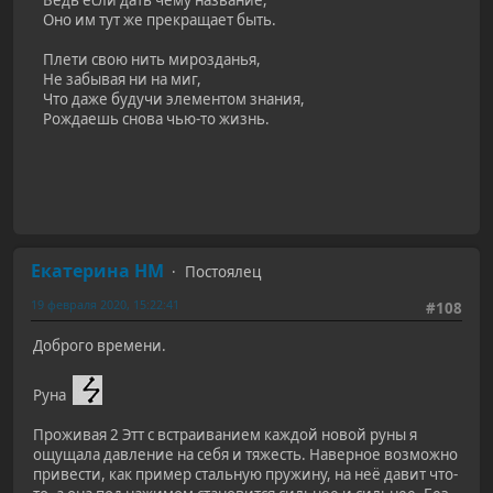
Ведь если дать чему название,
Оно им тут же прекращает быть.
Плети свою нить мирозданья,
Не забывая ни на миг,
Что даже будучи элементом знания,
Рождаешь снова чью-то жизнь.
Екатерина НМ
Постоялец
19 февраля 2020, 15:22:41
#108
Доброго времени.
Руна
Проживая 2 Этт с встраиванием каждой новой руны я
ощущала давление на себя и тяжесть. Наверное возможно
привести, как пример стальную пружину, на неё давит что-