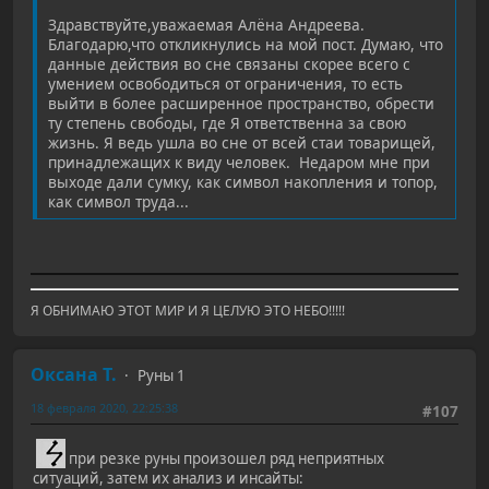
Здравствуйте,уважаемая Алёна Андреева.
Благодарю,что откликнулись на мой пост. Думаю, что
данные действия во сне связаны скорее всего с
умением освободиться от ограничения, то есть
выйти в более расширенное пространство, обрести
ту степень свободы, где Я ответственна за свою
жизнь. Я ведь ушла во сне от всей стаи товарищей,
принадлежащих к виду человек. Недаром мне при
выходе дали сумку, как символ накопления и топор,
как символ труда...
Я ОБНИМАЮ ЭТОТ МИР И Я ЦЕЛУЮ ЭТО НЕБО!!!!!
Оксана Т.
Руны 1
18 февраля 2020, 22:25:38
#107
при резке руны произошел ряд неприятных
ситуаций, затем их анализ и инсайты: