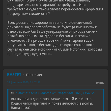
сжигается, то уничтожается сам носитель, а значит,
предварительного "стирания" не требуется. Или
требуется? И куда в таком случае переносится информация
посредством стихии огня?
Всем достаточно хорошо известно, что бензиновый
двигатель на дровах работать не будет. (А именно так и
было бы, если бы Ваше утверждение о природе стихии
огня было верным.) КПД дров и бензина несколько
отличаются. И природа "горения" тоже.. дрова водой
потушить можно, а бензин? Для каждого конкретного
случая нужен свой источник огня, или Истопник.. который
проведет туда, куда нужно..
BASTET
Постоялец
18 февраля 2020, 21:32:52
#106
Цитата: Алёна Андреева от 18 февраля 2020, 11:42:55
Вы вышли в два этапа. Может это 1-й и 2-й Этт?.
Кошки легко прыгают и приземляются с высоты.
Ваша тема?