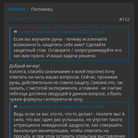
АннаА
Постоялец
19 февраля 2020, 19:11:02
#112
Цитата: star3000 от 18 февраля 2020, 17:06:45
Если вы изучаете руны - почему исключаете
возможность защитить себя ими? Сделайте
защитный став. Оговорите / запрограммируйте его
как вам нужно. И ваша задача решена.
Добрый вечер!
Коллега, спасибо за внимание к моей персоне) Хочу
ответить на часть ваших вопросов. Сейчас, проживая
руны, действительно не ставлю защиту. Связано это, так
сказать, с чистотой эксперимента, а главное - не считаю
себя еще достачно сведущей в данном вопросе, а брать
чужие формулы с интернета не хочу.
Цитата: star3000 от 18 февраля 2020, 17:06:45
Ведь если за вас кто-то, что-то делает - платите вы! А
сила, что вас один раз услышала, не упустит такого
аттракциона невиданной щедрости, как совершить
банальную манипуляцию, чтобы ответить на
просьбу, и при этом оставить открытым выставление