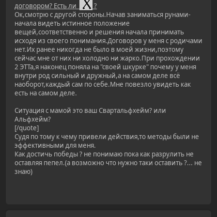
договором? Есть ли
?
Ок,смотрю с другой стороны.Начав заниматься рунами-
начала видеть истинное положение
вещей,соответственно и решения начала принимать
исходя из своего понимания.Договоров у меня с родичами
нет.Их ранее никогда не было в моей жизни,поэтому
сейчас мне от них ни холодно ни жарко.При прохождении
2 ЭТТа,я наконец поняла на "своей шкурке" почему у меня
внутри род сильный и дружный,а на самом деле всё
наоборот,каждый сам по себе.Мне повезло увидеть как
есть на самом деле.
Ситуация с мамой это ваш Свартальфхейм? или
Альфхейм?
[/quote]
Судя по тому к чему привели действия,то методы были не
эффективными для меня.
Как достичь победы ? не понимаю пока как разрулить не
оставляя пепел.(а возможно что нужно таки оставить ?... не
знаю)