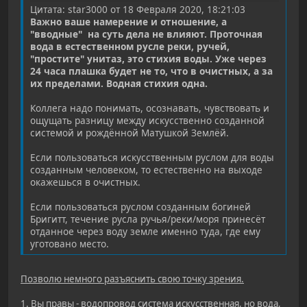
Цитата: star3000 от 18 Февраля 2020, 18:21:03
Важно ваше намерение и отношение, а
"вводные" на суть дела не влияют. Проточная
вода в естественном русле реки, ручей,
"простите" унитаз, это стихия воды. Уже через
24 часа плашка будет не то, что в очистных, а за
их пределами. Водная стихия одна.
Коллега надо понимать, осознавать, чувствовать и
ощущать разницу между искусственно созданной
системой и рождённой Матушкой Землёй.
Если пользоваться искусственным руслом для воды
созданным человеком, то естественно на выходе
окажешься в очистных.
Если пользоваться руслом созданным богиней
Бригитт, течение русла ручья/реки/моря принесёт
отданное через воду земле именно туда, где ему
уготовано место.
Позволю немного разъяснить свою точку зрения.
1. Вы правы - водопровод система искусственная, но вода,