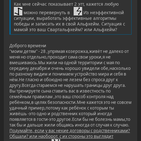
Как мне сейчас показывает 2 этт, кажется любую
можно перевернуть в
Из неэффективной
ситуации, выработать эффективные алгоритмы
победы и записать их в свой Альфхейм. Ситуация с
мамой это ваш Свартальфхейм? или Альфхейм?
Доброго времени
"моим детям" - 28 ,упрямая козерожка,живёт не далеко от
меня но отдельно,проходит сама свои уроки,я не
вмешиваюсь.Мы жили на одной территории с мая по
середину декабря и очень хорошо увидели обе,насколько
по разному видим и понимаем устройство мира и себя в
нём.Не гласно и обоюдно не лезем без спроса друг к
другу.Всегда стараемся не нарушать границы друг друга.
Вы тренируете сына ставить вас в известность по
семейным правилам ,это ваш способ контроля над
ребёнком,в целях безопасности.Мне кажется это не совсем
удачный пример,потому как ребёнок с которым ты
живёшь -это одно и родственник который иногда
появляется в гости-это другое.Если бы не болезнь мамы,то
так бы и дальше жили общаясь иногда от случая к случаю.
Подумайте, если у вас некие договоры с родственниками?
Общали? или наоборот, с их стороны это выглядит