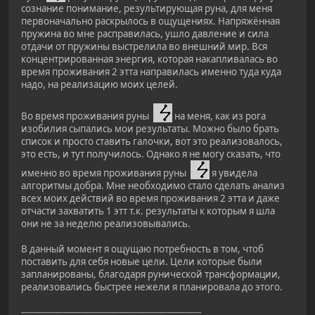
сознание понимание, результирующая руна, для меня
первоначально раскрылось в ощущениях. Напряжённая
пружина во мне расправилась, ушло давление и сила
отдачи от пружины выстрелила во внешний мир. Вся
концентрированная энергия, которая накапливалась во
время проживания 2 этта направилась именно туда куда
надо, на реализацию моих целей.
Во время проживания руны
на меня, как из рога
изобилия сыпались мои результаты. Можно было брать
список и просто ставить галочки, вот это реализовалось,
это есть, и тут получилось. Однако я не могу сказать, что
именно во время проживания руны
я увидела
алгоритмы добра. Мне необходимо стало сделать анализ
всех моих действий во время проживания 2 этта и даже
отчасти захватить 1 этт т.к. результаты к которым я шла
они не за неделю реализовывались.
В данный момент я ощущаю потребность в том, чтоб
поставить для себя новые цели. Цели которые были
запланированы, благодаря рунической трансформации,
реализовались быстрее нежели я планировала до этого.
----------------------------------------------------------------