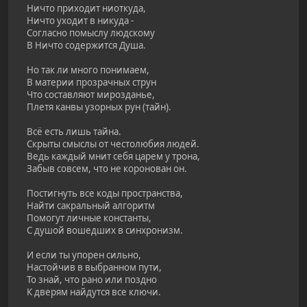
Ничто приходит ниоткуда,
Ничто уходит в никуда -
Согласно помыслу людскому
В Ничто содержится Душа.
Но так ли много понимаем,
В материи прозрачных струн
Что составляют мирозданье,
Плетя канвы узорных рун (тайн).
Всё есть лишь тайна.
Скрыты смыслы от честолюбия людей.
Ведь каждый мнит себя царем у трона,
Забыв совсем, что не коронован он.
Постигнуть все коды пространства,
Найти сакральный алгоритм
Помогут личные константы,
С душой вошедших в синхронизм.
И если ты упорен сильно,
Настойчив в выбранном пути,
То знай, что рано или поздно
К дверям найдутся все ключи.