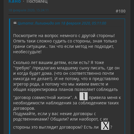
Кано
Постоялец
18 февраля 2020, 15:24:11
#100
Цитата: Лилианида от 18 февраля 2020, 05:11:00
Посмотрите на вопрос немного с другой стороны!
Опять таки сложно судить со стороны, зная только
грани ситуации.. так что если метод не подходит,
необессудьте!
Сколько лет вашим детям, если есть? Я тоже
"требую" /предлагаю младшему сыну писать, где он
и когда будет дома. (что он соответственно почти
никогда не делает). И не потому, что я представляю
эгрегор рода, а потому что мы живем вместе и
общая корректировка планов позволяет соблюдать
"договор совместной жизни". А
привела меня к
необходимости наблюдения за соблюдением таких
договоров.
Подумайте, если у вас некие договоры с
родственниками? Общали? или наоборот, с их
стороны это выглядит договором? Есть ли
?