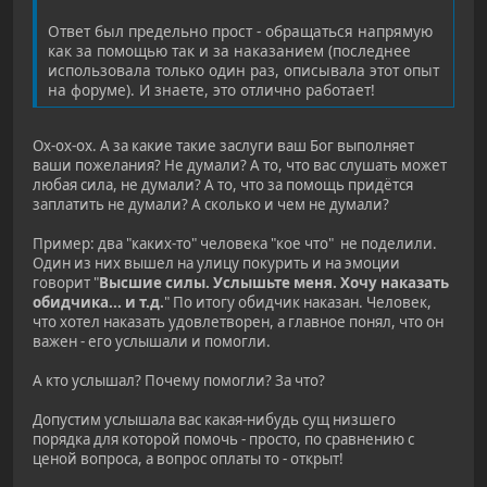
Ответ был предельно прост - обращаться напрямую
как за помощью так и за наказанием (последнее
использовала только один раз, описывала этот опыт
на форуме). И знаете, это отлично работает!
Ох-ох-ох. А за какие такие заслуги ваш Бог выполняет
ваши пожелания? Не думали? А то, что вас слушать может
любая сила, не думали? А то, что за помощь придётся
заплатить не думали? А сколько и чем не думали?
Пример: два "каких-то" человека "кое что" не поделили.
Один из них вышел на улицу покурить и на эмоции
говорит "
Высшие силы. Услышьте меня. Хочу наказать
обидчика... и т.д.
" По итогу обидчик наказан. Человек,
что хотел наказать удовлетворен, а главное понял, что он
важен - его услышали и помогли.
А кто услышал? Почему помогли? За что?
Допустим услышала вас какая-нибудь сущ низшего
порядка для которой помочь - просто, по сравнению с
ценой вопроса, а вопрос оплаты то - открыт!