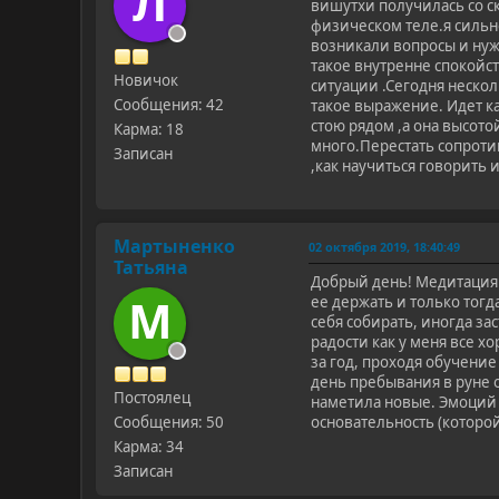
Л
вишутхи получилась со с
физическом теле.я сильно
возникали вопросы и нужн
такое внутренне спокойст
Новичок
ситуации .Сегодня нескол
Сообщения: 42
такое выражение. Идет к
стою рядом ,а она высото
Карма: 18
много.Перестать сопроти
Записан
,как научиться говорить и
Мартыненко
02 октября 2019, 18:40:49
Татьяна
Добрый день! Медитация с
М
ее держать и только тогд
себя собирать, иногда за
радости как у меня все х
за год, проходя обучение
день пребывания в руне 
Постоялец
наметила новые. Эмоций п
Сообщения: 50
основательность (которой
Карма: 34
Записан