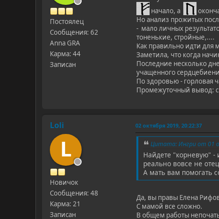
начало, а
оконча
Но анализ прожитых после
Постоялец
- мало личных результато
Сообщения: 62
тоненькие, стройные,....
Anna GRA
Как правильно идти для м
Карма: 44
Заметила, что когда начи
Последние несколько дней
Записан
учащенного сердцебиения
По здоровью - горловая ч
Промежуточный вывод: с 
Loli
02 октября 2019, 20:22:37
L
Цитата: Ингри от 01 о
Найдете "корневую" - 
реально вовсе не оте
А мать вам помогать с
Новичок
Сообщения: 48
Да, вы правы Елена Рифов
Карма: 21
С мамой все сложно.
Записан
В общем работы непочат