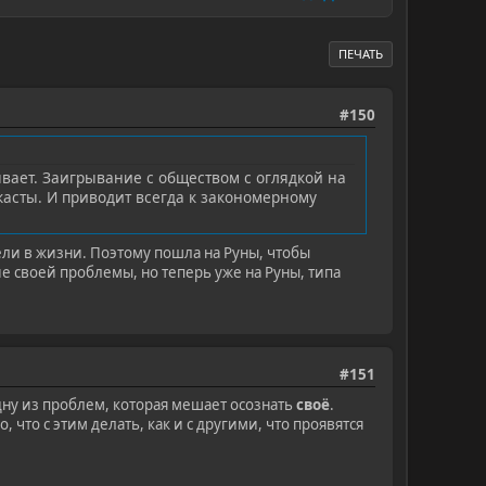
ПЕЧАТЬ
#150
ывает. Заигрывание с обществом с оглядкой на
касты. И приводит всегда к закономерному
цели в жизни. Поэтому пошла на Руны, чтобы
е своей проблемы, но теперь уже на Руны, типа
#151
одну из проблем, которая мешает осознать
своё
.
 что с этим делать, как и с другими, что проявятся