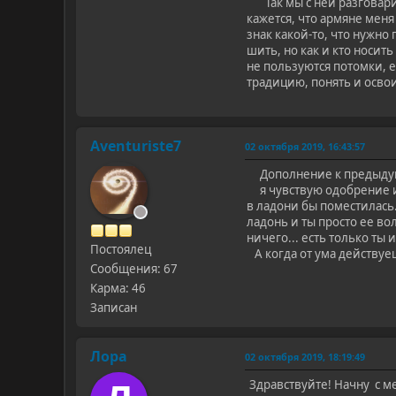
Так мы с ней разговарива
кажется, что армяне мен
знак какой-то, что нужно
шить, но как и кто носит
не пользуются потомки, 
традицию, понять и освои
Aventuriste7
02 октября 2019, 16:43:57
Дополнение к предыду
я чувствую одобрение ил
в ладони бы поместилась.
ладонь и ты просто ее во
ничего... есть только ты и
Постоялец
А когда от ума действуеш
Сообщения: 67
Карма: 46
Записан
Лора
02 октября 2019, 18:19:49
Здравствуйте! Начну с м