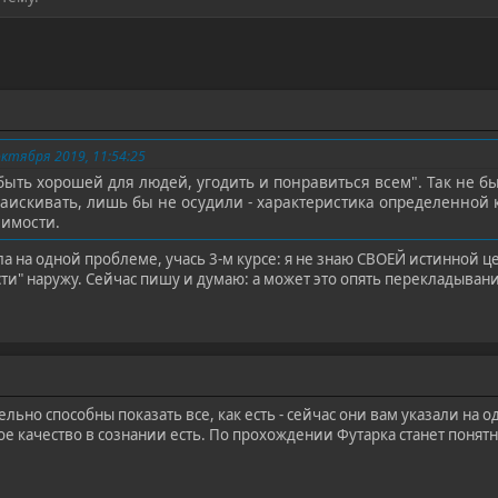
ктября 2019, 11:54:25
быть хорошей для людей, угодить и понравиться всем". Так не б
заискивать, лишь бы не осудили - характеристика определенной 
симости.
ла на одной проблеме, учась 3-м курсе: я не знаю СВОЕЙ истинной 
ти" наружу. Сейчас пишу и думаю: а может это опять перекладывани
льно способны показать все, как есть - сейчас они вам указали на 
е качество в сознании есть. По прохождении Футарка станет понятно,