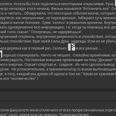
коллеги. Хотела бы тоже поделиться некоторыми открытиями. Руна
ня до начала(до этого начала). Фильм назывался "Вспомнить все". 
ть и чистить.. Обнаружила, что некоторые события жизни, которые 
ь, крутятся, как нерешенные, не переваренные. Забирают кучу време
уации в жизни похожие. Прям "колесо" в реальном времени. Внутренн
жать одновременно всю информацию, т.е. когда ты помнишь все цепо
ний голос сказал:" Потерпишь, не надорвешься".
внутренний стержень, внутренняя уверенность и спокойствие, которо
льше спокойствия. Враг моей Силы Духа - надежда. Если ее не убить 
вала деревья как в первый раз. Сколько
и все разные...
хорошо планировать. Ничто не мешает. Спокойно временами, когд
нняя радость. Постоянные внешние провокации на тему:"Докажи!" П
го энергии. Спасает спортзал и.. сладкое.. Из чего сделала вывод: 
ергии. Не успокоительное, а транквилизатор со всеми вытекающим
е, в лесу, каждый раз думаю об одном и том же:" Какая же красивая 
и вся "человечество" ?
еском факультете меня отключило от всех профессиональных эгрего
тарое" ушло, новое еще не пришло. Переосмысление...