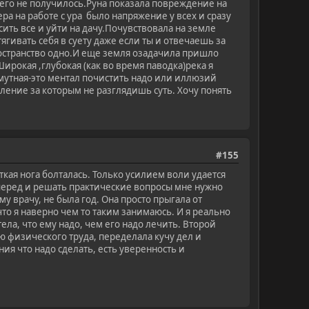
чего не получилось.Руна показала повреждение на
ера на работе с ура было напряжение у всех и сразу
сить все и уйти на дачу.Почувствовала на земле
ягивать себя в суету даже если ты и отвечаешь за
пространство одно.И еще земля озадачила пришло
рокая ,глубокая (как во время паводка)река я
 мутная-это ментал почистить надо или иллюзий
ление за которым не разглядишь суть. Хочу понять
#155
ткая нога болталась. Только усилием воли удается
 вперед и решать практические вопросы мне нужно
у врачу, не была год. Она просто прыгала от
что я наверно чем то таким занимаюсь. И я реально
тела, что ему надо, чем его надо лечить. Второй
 физического труда, переделала кучу дел и
ия что надо сделать, есть уверенность и