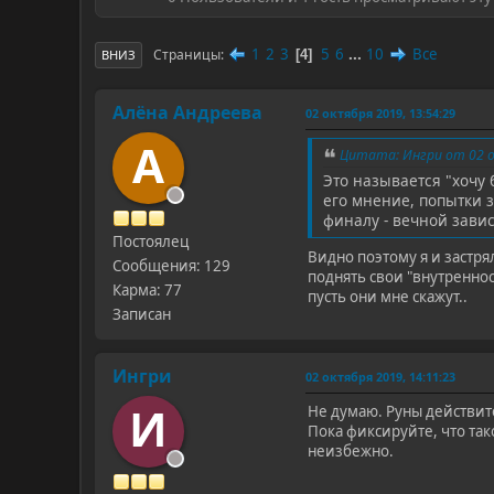
1
2
3
5
6
...
10
Все
Страницы
4
ВНИЗ
Алёна Андреева
02 октября 2019, 13:54:29
А
Цитата: Ингри от 02 о
Это называется "хочу 
его мнение, попытки 
финалу - вечной зави
Постоялец
Видно поэтому я и застря
Сообщения: 129
поднять свои "внутреннос
Карма: 77
пусть они мне скажут..
Записан
Ингри
02 октября 2019, 14:11:23
И
Не думаю. Руны действите
Пока фиксируйте, что тако
неизбежно.