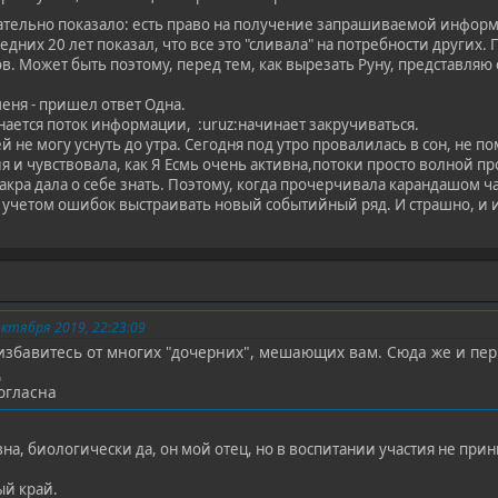
тельно показало: есть право на получение запрашиваемой информ
дних 20 лет показал, что все это "сливала" на потребности других.
в. Может быть поэтому, перед тем, как вырезать Руну, представляю
еня - пришел ответ Одна.
нается поток информации, :uruz:начинает закручиваться.
 не могу уснуть до утра. Сегодня под утро провалилась в сон, не по
 и чувствовала, как Я Есмь очень активна,потоки просто волной пр
акра дала о себе знать. Поэтому, когда прочерчивала карандашом ч
учетом ошибок выстраивать новый событийный ряд. И страшно, и 
ктября 2019, 22:23:09
избавитесь от многих "дочерних", мешающих вам. Сюда же и перва
ц
огласна
на, биологически да, он мой отец, но в воспитании участия не прин
ый край.