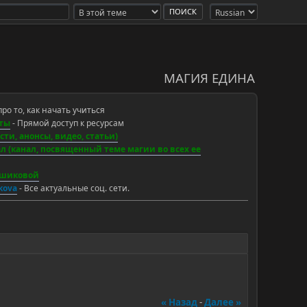
МАГИЯ ЕДИНА
про то, как начать учиться
ты
- Прямой доступ к ресурсам
ти, анонсы, видео, статьи)
 (канал, посвященный теме магии во всех ее
ьшиковой
ikova
- Все актуальные соц. сети.
« Назад
-
Далее »