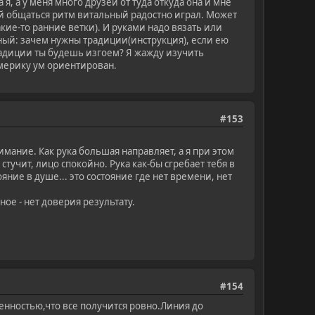
, а у меня много друзей от туда откуда она и мне
ей общаться ритм витальный радостно играл. Может
кие-то ранние ветки). И руками надо вязать или
льный: зачем нужны традиции(инструкция), если ею
радиции ты будешь изгоем? Я жажду изучить
Америку ум ориентирован.
#153
ание. Как рука большая направляет, а я при этом
тучит, лицо спокойно. Рука как-бы сгребает тебя в
ние в душе... это состояние где нет времени, нет
ное - нет доверия результату.
#154
енностью,что все получится ровно.Линия до