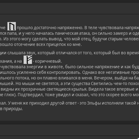
Руне
прошло достаточно напряженно. В теле чувствовала напряж
ся папа, и у него началась паническая атака, он сильно замерз и од
. Из этого могу сделать вывод, что мой отец, будучи старым челове
изошло отсечение всех прицепок ко мне.
ции слышала звук, который отличался от того, который был во вре
хания, а на
- коричневый.
чувствовала энергии в животе, было сильное напряжение и как буд
шлось усиленно себя контролировать. Однако все негативные проя
льного потока, но он плавно вливался в меня. Вечером, выйдя на бал
шей. Но мыши не светятся, а эти существа Светились чем-то похо
идны их прозрачные светящиеся крылья. Видела такое впервые и 
не глюк). Подтвердил, тоже увидел и сказал, что это скорее всего 
жал. У меня же приходил другой ответ - это Эльфы исполняли тако
ов природы.