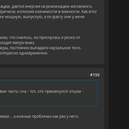
ации, дается энергия на реализацию желаемого.
 Причина: иллюзия значимости и важности. Как итог
 ее мощную, выпуклую, а по факту они у меня
мню, что снилось, но проснулась я резко от
оходят вверх-вниз.
акры, постоянно выпадало каузальное тело.
интересно одновременно.
#159
я часть сна - тот, кто прикинулся отцом -
имал... а кожные проблемы как раз у него.