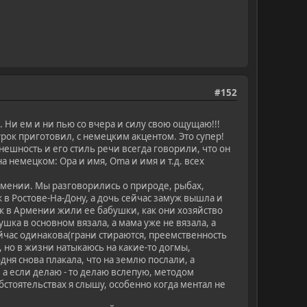
#152
 Ни ем и ни пью со вчера и силу свою ощущаю!!!
ок приготовил, с немецким акцентом. Это супер!
внешность и его стиль речи всегда говорили, что он
а немецком: Opa и имя, Oma и имя и т.д. всех
мении. Мы разговорились о природе, рыбах,
ж в Ростове-На-Дону, а дочь сейчас замуж вышла и
 как в Армении жили ее бабушки, как они хозяйство
шка в основном вязала, а мама уже не вязала, а
ейчас одинакова(грани стираются, преемственность
 но в жизни натыкаюсь на какие-то догмы,
одня снова плакала, что на землю послали, а
, а если делаю - то делаю вслепую, методом
бстоятельствах я слышу, особенно когда ментал не