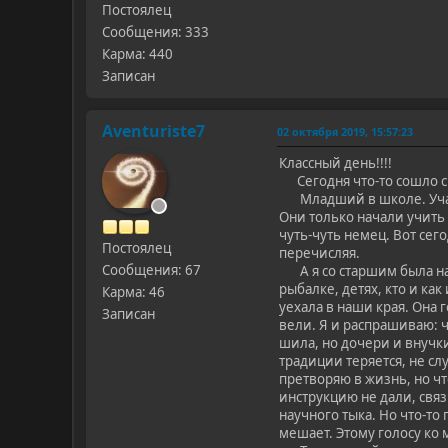
Постоялец
Сообщения: 333
Карма: 440
Записан
Aventuriste7
02 октября 2019, 15:57:23
Классный день!!!!
Сегодня что-то сошло с м
Младший в школе. Учат н
Они только начали учить 
чуть-чуть немец. Вот сег
Постоялец
перечисляя.
Сообщения: 67
А я со старшим была на 
рыбалке, детях, кто и ка
Карма: 46
уехала в наши края. Она г
Записан
вели. Я и распрашиваю: ч
шила, но дочери и внучки
традиции теряется, не сл
претворяю в жизнь, но что
инструкцию не дали, связ
научного тыка. Но что-то
мешает. Этому голосу ко 