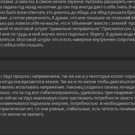
колами ,а сама ось в самом начале заужена пыталась расширить ни
 падала год назад на копчик до сих пор иногда дает о себе знать.Вч
о было всем отвечать это длилось до обеда ,а в обед я решила бро
вие ,а потом уверенность.Я думаю ,что мне показали не позволяй вт
ько раз ловила себя на мысли ,что я "объемная" вместе с землей -
акой-то мозговой штурм" правильно-неправильно".Приснился сон .Ши
й мне по грудь и мой внучек легко подплыл к берегу .Я думаю вода
вляться .Мозговой штурм -это и есть наверное внутреннее сопротив
з себя,а себя слышать.
 Уруз прошла с напряжением, так же как и у некоторых коллег коро
а когда она врезается в землю. Так же и по жизни чтобы двигаться
ставлять испытывать напряжение. Наконец сходила к своему лечащем
орошо, что за год все стабилизировалось, удивлялась приговаривая 
 и сейчас на Уруз анализируя стала чувствовать потребности своего 
ознаменовался подъемом энергии, потребностью и необходимостью
рактически нет, т.е они ровные, стабильные, есть четкость пониман
 по жизни не хватает).