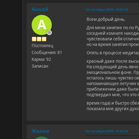
АннаА
02 октября 2019, 19:07:25
А
Всем добрый день.
Для меня занятие по по 
соседней комнате находил
чувствовали себя отлично
но на время занятия про
Постоялец
Сообщения: 81
Опять в процессе медита
Карма: 92
красный даже после высы
Записан
На следующий день явно 
эмоциональном фоне. При
осталось лишь чувство си
напоминающее летучих мы
приближении даже были в
подтвердил мне, что это 
время года) и быстро сбе
показала мне других дух
Жанна
02 октября 2019, 19:19:39