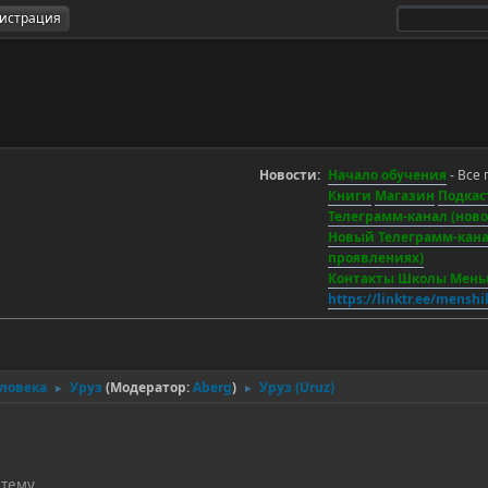
гистрация
Новости:
Начало обучения
- Все 
Книги
Магазин
Подкас
Телеграмм-канал (новос
Новый Телеграмм-канал
проявлениях)
Контакты Школы Мен
https://linktr.ee/mensh
еловека
Уруз
(Модератор:
Aberg
)
Уруз (Uruz)
►
►
 тему.