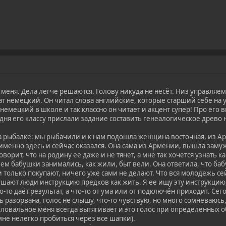
еня. Дела легче решаются. Голову никуда не несёт. Низ управляем.
емецкий. Он читал слова английские, которые старший себе на ур
немецкий в школе и так классно он читает и акцент супер! Про его 
одня его классу прислали задание составить генеалогическое древо н
рыбалке: мы рыбачили и к нам подошла женщина восточная, из Ар
к именно здесь и сейчас оказался. Она сама из Армении, вышла заму
оворит, что на родину ее даже и не тянет, а мне так хочется узнать
ем бабушки занимались, как жили, быт вели. Она ответила, что бабу
 только покупают, ничего уже сами не делают. Что вся молодежь с
ушают люди инструкцию предков как жить. Я ее ищу эту инструкцию,
-то даёт результат, а что-то от ума или от подключён приходит. Сег
ь разорвана, голос не слышу, что-то чувствую, но много сомневаюсь
 гловальное меня всегда вытягивает и это голос при определенных о
мне нелегко пробиться через все шапки).