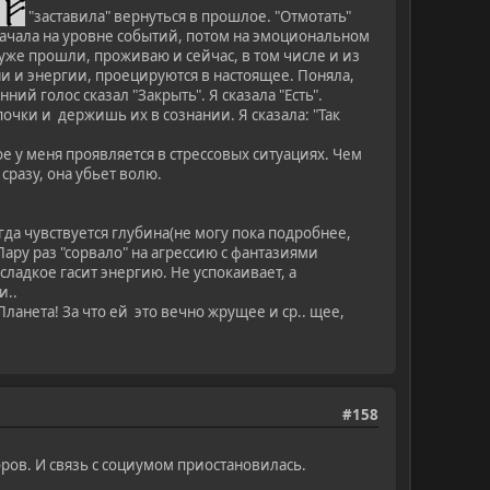
"заставила" вернуться в прошлое. "Отмотать"
Сначала на уровне событий, потом на эмоциональном
уже прошли, проживаю и сейчас, в том числе и из
ни и энергии, проецируются в настоящее. Поняла,
ий голос сказал "Закрыть". Я сказала "Есть".
чки и держишь их в сознании. Я сказала: "Так
е у меня проявляется в стрессовых ситуациях. Чем
сразу, она убьет волю.
а чувствуется глубина(не могу пока подробнее,
ару раз "сорвало" на агрессию с фантазиями
сладкое гасит энергию. Не успокаивает, а
и..
Планета! За что ей это вечно жрущее и ср.. щее,
#158
ров. И связь с социумом приостановилась.