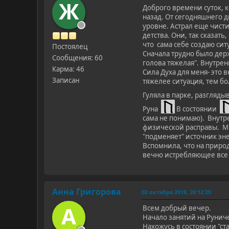
Ж
Доброго времени суток, 
назад. От сегодняшнего д
уровне. Астрал еще чисти
детства. Они, так сказат
что сама себе создаю сит
Постоялец
Сначала трудно было дер
Сообщения: 60
голова тяжелая". Внутрен
Карма: 46
Сила Духа для меня- это 
Записан
тяжелее ситуация, тем бо
Гуляла в парке, разгляды
Руна
В состоянии
сама не понимаю). Внутре
физической расправы. Мно
"подменяет" источник эн
Вспомнила, что на природ
вечно истребляющее все 
Анна Григорова
02 октября 2019, 20:12:20
А
Всем добрый вечер.
Начало занятий на Рунич
Нахожусь в состоянии "с