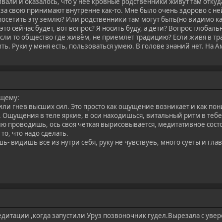
ли и оказалось, что у неё кровные родственники живут там откуда я
я за свою принимают внутренне как-то. Мне было очень здорово с н
 посетить эту землю? Или родственники там могут быть(но видимо ка
ь это сейчас будет, вот вопрос? Я носить буду, а дети? Вопрос глоба
если то общество где живём, не приемлет традицию? Если живя в т
ть. Руки у меня есть, пользоваться умею. В голове знаний нет. На 
щему:
и гнев высших сил. Это просто как ощущение возникает и как поним
 Ощущения в теле яркие, в оси находишься, витальный ритм в тебе с
лю проводишь, ось своя четкая вырисовывается, медитативное состоя
 то, что надо сделать.
ь- видишь все из нутри себя, руку не чувствуеь, много суеты и глав
едитации ,когда запустили Уруз позвоночник гудел.Вырезала с увер