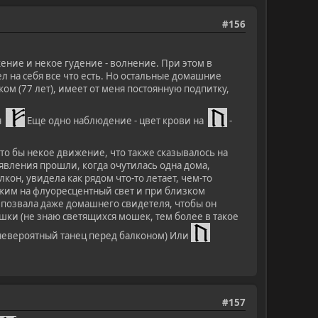
#156
ение и некое гудение - волнение. При этом в
ел на себя все что есть. Но остальные домашние
ком (77 лет), имеет от меня постоянную подпитку,
мя
Еще одно наблюдение - цвет крови на
-
то бы некое движение, что также сказывалось на
вления прошли, когда очутилась одна дома,
кон, увидела как рядом что-то летает, чем-то
жим на флуоресцентный свет и при близком
позвала даже домашнего свидетеля, чтобы он
мошки (не знаю светящихся мошек, тем более в такое
й невероятный танец перед балконом) Или
#157