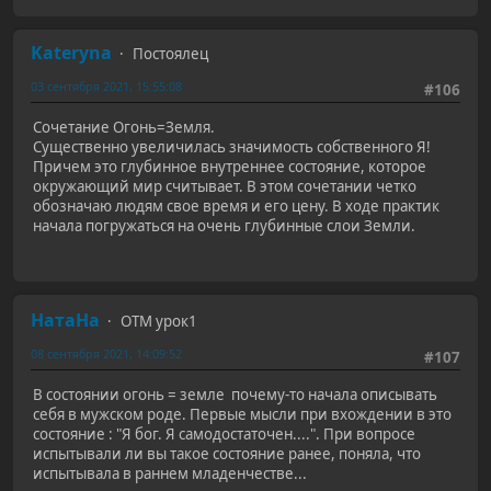
Kateryna
Постоялец
03 сентября 2021, 15:55:08
#106
Сочетание Огонь=Земля.
Существенно увеличилась значимость собственного Я!
Причем это глубинное внутреннее состояние, которое
окружающий мир считывает. В этом сочетании четко
обозначаю людям свое время и его цену. В ходе практик
начала погружаться на очень глубинные слои Земли.
НатаНа
ОТМ урок1
08 сентября 2021, 14:09:52
#107
В состоянии огонь = земле почему-то начала описывать
себя в мужском роде. Первые мысли при вхождении в это
состояние : "Я бог. Я самодостаточен....". При вопросе
испытывали ли вы такое состояние ранее, поняла, что
испытывала в раннем младенчестве...