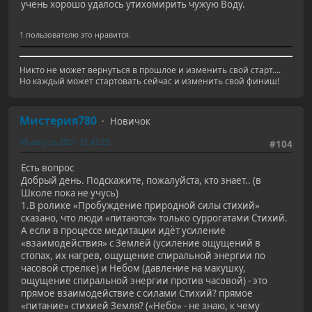
учень хорошо удалось утихомирить чужую Воду.
1 пользователю это нравится.
Никто не может вернуться в прошлое и изменить свой старт....
Но каждый может стартовать сейчас и изменить свой финиш!
Мистерия780
Новичок
09 августа 2021, 21:43:23
#104
Есть вопрос
Добрый день. Подскажите, пожалуйста, кто знает.. (в
Школе пока не учусь)
1.В ролике «Пробуждение природной силы стихий»
сказано, что люди «питаются» только суррогатами Стихий.
А если в процессе медитации идёт усиление
«взаимодействия» с Землёй (усиление ощущений в
стопах, их нагрев, ощущение спиральной энергии по
часовой стрелке) и Небом (давление на макушку,
ощущение спиральной энергии против часовой) - это
прямое взаимодействие с силами Стихий? прямое
«питание» стихией Земля? («Небо» - не знаю, к чему