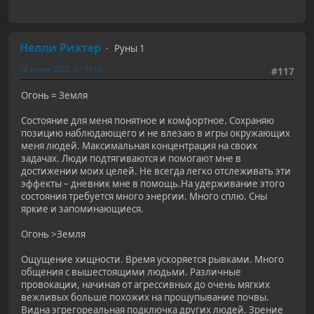
Нелли Рихтер
Руны 1
26 июня 2022, 17:31:56
#117
Огонь = Земля
Состояние для меня понятное и комфортное. Сохраняю
позицию наблюдающего и не влезаю в игры окружающих
меня людей. Максимальная концентрация на своих
задачах. Люди подтягиваются и помогают мне в
достижении моих целей. Не всегда легко отслеживать эти
эффекты – дневник мне в помощь.На удерживание этого
состояния требуется много энергии. Много сплю. Сны
яркие и запоминающиеся.
Огонь >Земля
Ощущение хищности. Время ускоряется рывками. Много
общения с вышестоящими людьми. Различные
провокации, начиная от агрессивных до очень мягких
вежливых больше похожих на прощупывание почвы.
Видна эгрегореальная подключка других людей. Зрение