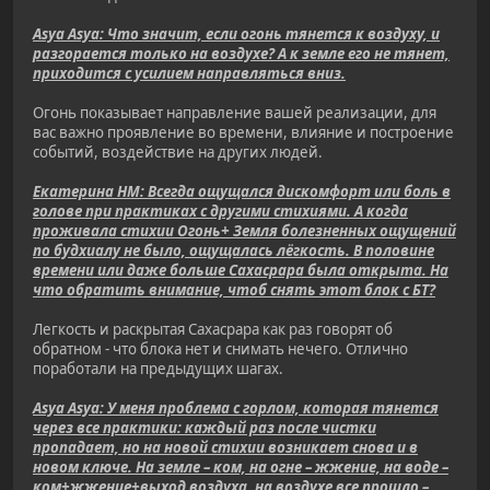
Asya Asya: Что значит, если огонь тянется к воздуху, и
разгорается только на воздухе? А к земле его не тянет,
приходится с усилием направляться вниз.
Огонь показывает направление вашей реализации, для
вас важно проявление во времени, влияние и построение
событий, воздействие на других людей.
Екатерина НМ: Всегда ощущался дискомфорт или боль в
голове при практиках с другими стихиями. А когда
проживала стихии Огонь+ Земля болезненных ощущений
по будхиалу не было, ощущалась лёгкость. В половине
времени или даже больше Сахасрара была открыта. На
что обратить внимание, чтоб снять этот блок с БТ?
Легкость и раскрытая Сахасрара как раз говорят об
обратном - что блока нет и снимать нечего. Отлично
поработали на предыдущих шагах.
Asya Asya: У меня проблема с горлом, которая тянется
через все практики: каждый раз после чистки
пропадает, но на новой стихии возникает снова и в
новом ключе. На земле – ком, на огне – жжение, на воде –
ком+жжение+выход воздуха, на воздухе все прошло –