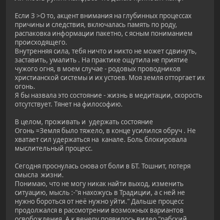
Если З >О то, акцент внимания на глубинных процессах
причины и следствия, включалась память по роду,
распаковка информации пакетно, с ясным пониманием
происходящего.
Внутренняя сила, тебя ничто и никто не может сдвинуть,
заставить, умалить . На практике ощутила не приятие
чужого огня, в моем случае - родовых проводников
христианской системы и их устоев. Моя земля отторгает их
огонь.
Я бы назвала это состояние - жизнь в медитации, скорость
отсутствует. Тянет на философию.
В целом, проживать и удержать состояние
Огонь =Земля было тяжело, в конце усилился обруч . Не
хватает сил удержаться на канале. Боль блокировала
мыслительный процесс.
Сегодня проснулась снова от боли в БТ. Тошнит, потеря
смысла жизни.
Понимаю, что не могу никак найти выход, изменить
ситуацию, мысль :-"я нахожусь в Традиции, а с ней не
нужно бороться от неё нужно уйти." Дальше процесс
продолжался в рассмотрении возможных вариантов
освобождения. А к вечеру появилось видео "рабский