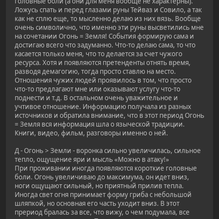
головные боли (а они для меня вообще не характерны).
Ложусь спать и перед глазами руны Тейваз и Совило, а так
как не сплю еще, то мысленно делаю из них вязь. Вообще
очень символично, что именно эти руны высветились мне
на сочетании Огонь = Земля! События формирую сама и
достигаю всего что задуманно. Что-то делаю сама, то что
касается только меня, что то делается за счет чужого
ресурса. Хотя и появляются претенденты отнять время,
разводя демагогию, тогда просто ставлю на место.
Отношения чужих людей проявилось в том, что просто
что-то предлагают мне или оказывают услугу что-то
поднести и т.д. В остальном очень уважительное и
учтивое отношение. Информацию получала из разных
источников и обратила внимание, что в этот период Огонь
= Земля вся информация шла о языческой традиции.
Книги, видео, фильм, разговоры именно о ней.
Д - Огонь > Земли - воронка сильно увеличилась, сильное
тепло, ощущение яри и мысль «Можно в атаку!»
При проживании иногда появляются короткие головные
боли. Огонь увеличиваю до максимума, он идет вниз,
ноги ощущают сильный, но приятный прилив тепла.
Иногда свет огня принимает форму гриба с небольшой
шляпкой, но основная его часть уходит вниз. В этот
прериод бралась за все, что вижу, о чем подумала, все