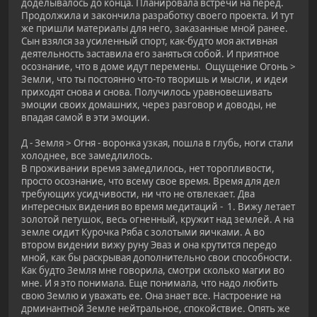
доделывалось до конца. Планировала встречи на перед.
Продолжила и закончила разработку своего проекта. И тут
же пришли материалы для него, заказанные мной ранее.
Сын взялся за усиленный спорт, как-будто моя активная
деятельность заставила его заняться собой. И приятное
осознание, что в доме идут перемены. Ощущение Огонь >
Земли, что ты постоянно что-то творишь и мысли, и идеи
приходят снова и снова. Получилось уравновешивать
эмоции своих домашних, через разговор и доводы, не
впадая самой в эти эмоции.
Д - Земля > Огня - воронка узкая, пошла в глубь, ноги стали
холоднее, все замедлилось.
В проживании время замедлилось, нет торопливости,
просто осознание, что всему свое время. Время для дел
требующих усидчивости, ни что не отвлекает. Два
интересных видения во время медитаций - 1. Вижу летает
золотой петушок, весь огненный, кружит над землей. А на
земле сидит Курочка Ряба с золотыми яичками. А во
втором видении вижу руну Эваз и она крутится передо
мной, как бы раскрывая дополнительно свои способности.
Как будто Земля мне говорила, смотри сколько магии во
мне. И я это понимала. Еще понимала, что надо любить
свою Землю и уважать ее. Она знает все. Настроение на
дрминантной Земле нейтральное, спокойствие. Опять же