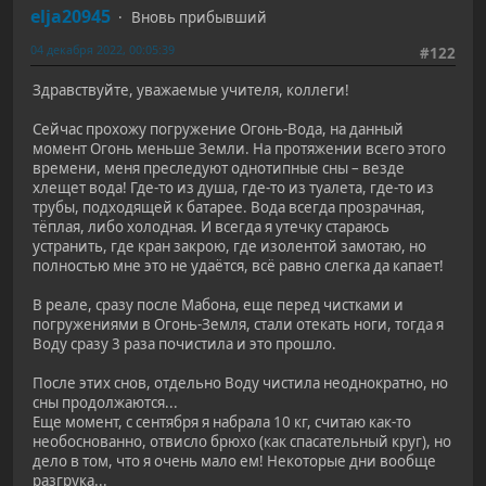
elja20945
Вновь прибывший
04 декабря 2022, 00:05:39
#122
Здравствуйте, уважаемые учителя, коллеги!
Сейчас прохожу погружение Огонь-Вода, на данный
момент Огонь меньше Земли. На протяжении всего этого
времени, меня преследуют однотипные сны – везде
хлещет вода! Где-то из душа, где-то из туалета, где-то из
трубы, подходящей к батарее. Вода всегда прозрачная,
тёплая, либо холодная. И всегда я утечку стараюсь
устранить, где кран закрою, где изолентой замотаю, но
полностью мне это не удаётся, всё равно слегка да капает!
В реале, сразу после Мабона, еще перед чистками и
погружениями в Огонь-Земля, стали отекать ноги, тогда я
Воду сразу 3 раза почистила и это прошло.
После этих снов, отдельно Воду чистила неоднократно, но
сны продолжаются...
Еще момент, с сентября я набрала 10 кг, считаю как-то
необоснованно, отвисло брюхо (как спасательный круг), но
дело в том, что я очень мало ем! Некоторые дни вообще
разгрука...