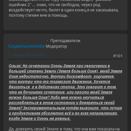
ошейник 2" ... знаю, что не свободна, через род
воздействует нечто, билет в один конец я не заказывала,
поэтому стихии мне в помощь.
Преподаватели
Сидельникова
Модератор
21 января 2021, 20:04:12
#101
Ольга: На сочетании Огонь-Земля при увеличении в
большей степени Земли (Земля больше Огня), моей Земле
Огня недостаточно. Внутри дискомфорт, ощущение,
что внутри что-то тормозит движение. Хочется
двигаться, а в действиях стопор. Это говорит о том,
что не дочищено сочетание, или просто моей Земле
нужно больше Огня? Либо мне нужно научиться
расслабляться в этом состоянии и доверяться своей
Земле? Экспериментальным путём выяснила, что лучше
и продуктивнее абсолютно всё и во всех направлениях,
когда Земля и Огонь на равных.
Да, доверять своей Земле и тому, что она вам показала на