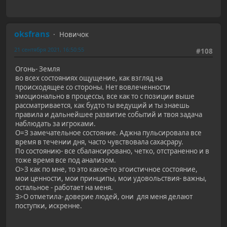
oksfrans
Новичок
21 сентября 2021, 16:50:55
#108
Огонь- Земля
во всех состояниях ощущение, как взгляд на
происходящее со стороны. Нет вовлеченности
эмоционально в процессы, все как то с позиции выше
рассматривается, как будто ты ведущий и ты знаешь
правила и дальнейшее развитие событий и твоя задача
наблюдать за игроками.
О=З замечательное состояние. Аджна пульсировала все
время в течении дня, часто чувствовала сахасрару.
По состоянию- все сбалансировано, четко, отстраненно и в
тоже время все под анализом.
О>З как по мне, то это какое-то эгоистичное состояние,
мои ценности, мои принципы, мои удовольствия- важны,
остальное - работает на меня.
З>О отметила- доверие людей, они для меня делают
поступки, искренне.