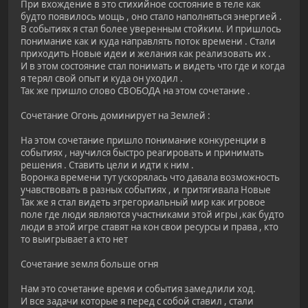
При вхождение в это стихийное состояние в теле как
будто появилось мощь , оно стало наполняться энергией .
В событиях я стал более уверенным стойким. И пришлось
понимание как и куда направлять поток времени . Стали
приходить Новые идеи и желания как реализовать их .
И в этом состояние стал понимать и видеть что где и когда
я терял свой опыт и куда он уходил .
Так же пришло слово СВОБОДА на этом сочетание .
Сочетание Огонь доминирует на Землей :
На этом сочетание пришло понимание конкуренции в
событиях , научился быстро реагировать и принимать
решения . Ставить цели и идти к ним .
Воронка времени тут ускорялась что давала возможность
учавствовать в разных событиях , и притягивала Новые
Так же я стал видеть эгрегориальный мир как игровое
поле где люди являются участниками этой игры ,как будто
люди в этой игре ставят на кон свои ресурсы и права , кто
то выигрывает а кто нет
Сочетание земля больше огня
Нам это сочетание время и события замедлили ход.
И все задачи которые я перед с собой ставил , стали