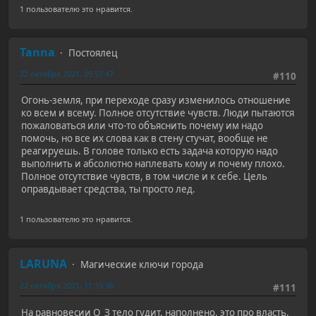
1 пользователю это нравится.
Tanna
Постоялец
22 октября 2021, 09:57:47
#110
Огонь-земля, при переходе сразу изменилось отношение
ко всем и всему. Полное отсутствие чувств. Люди пытаются
пожаловаться или что-то объяснить почему им надо
помочь, но все их слова как в стену стучат, вообще не
реагируешь. В голове только есть задача которую надо
выполнить и абсолютно наплевать кому и почему плохо.
Полное отсутствие чувств, в том числе и к себе. Цель
оправдывает средства, ты просто лед.
1 пользователю это нравится.
LARUNA
Магические ключи города
22 октября 2021, 11:39:36
#111
На равновесии О_З тело гудит, наполнено, это про власть,