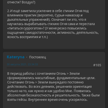
отнести? Воздух?)
2.И ещё заметила усиление в себе стихии Огня под
влиянием практик (вероятно, Сурьи-намаскар и
дыхательных упражнений). Означает ли это, что я
научилась вырабатывать стихию Огня сама и перестала
«питаться суррогатом»? (У меня резко повысились
ощущение самодостаточности, активность, деятельность,
ясность восприятия и т.п.)
Kateryna
Постоялец
30 августа 2021, 23:34:33
#105
В период работы с сочетанием Огонь > Земли
сформировались масштабные, фундаментальные цели.
Сочетание Огонь > Земли вынуждало постоянно
действовать. Во всех деяниях, решениях ориентация
только на то, как нужно и как удобно Мне. Появилась
абсолютная безжалостность и решительность. Также были
взяты гейсы. Внутреннее время очень ускорилось.