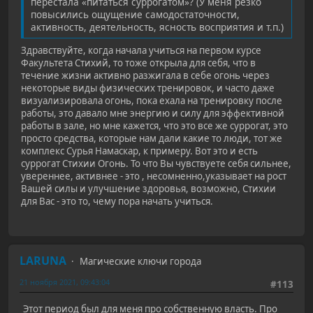
перестала «питаться суррогатом»? (У меня резко
повысились ощущение самодостаточности,
активность, деятельность, ясность восприятия и т.п.)
Здравствуйте, когда начала учиться на первом курсе
Факультета Стихий, то тоже открыла для себя, что в
течение жизни активно разжигала в себе огонь через
некоторые виды физических тренировок, и часто даже
визуализировала огонь, пока ехала на тренировку после
работы, это давало мне энергию и силу для эффективной
работы в зале, но мне кажется, что это все же суррогат, это
просто средства, которые нам дали какие то люди, тот же
комплекс Сурья Намаскар, к примеру. Вот это и есть
суррогат Стихии Огонь. То что Вы чувствуете себя сильнее,
увереннее, активнее - это , несомненно,указывает на рост
Вашей силы и улучшение здоровья, возможно, Стихии
для Вас - это то, чему пора начать учиться.
LARUNA
Магические ключи города
21 ноября 2021, 09:43:04
#113
Этот период был для меня про собственную власть. Про