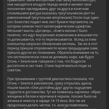
правильно. Были интересные сны: вижу несколько рун,
они находятся в воздухе передо мной и меняют свое
положение наклядываясь друг на друга и конечная
сложившаяся фигура оказалась треугольником.(вот он
равнозначный треугольник векртикали) После еще один
сон: Божество подает мне лист бумаги-пергамента, на
котором записан текст каллиграфическим шрифтом.
Мелькает мысль «Договор», «Книга жизни»? Было
понятно, что идут внутренние изменения и внешниечто-
то дописывается, что-то переписывается. Вслед за этим
компьютер запросил обновления системы. Так же в этот
период пришли откровения по моим предыдущим снам,
пришло другое их понимание. Обратила внимание на то,
что систематически стала не допивать кофе, как-будто
Огонь = Земля мне говорили о том, что бодрости
достаточно и сил тоже. Стали подтягиваться люди за
советом.
При проживании с группой диагностика показала, что
Огонь = Земля в равновесии, сразу открылась аджна,
пошли мысли «Они достойны друг друга» ощущение
гордости и достоинства. Тут же появилась картинка - образ
женцины в белом и мужчина в черном, похоже было на
жениха и невесту в наряде 18-19 века. Все так же
продолжала делать чистки, т.к. иногда появлялись