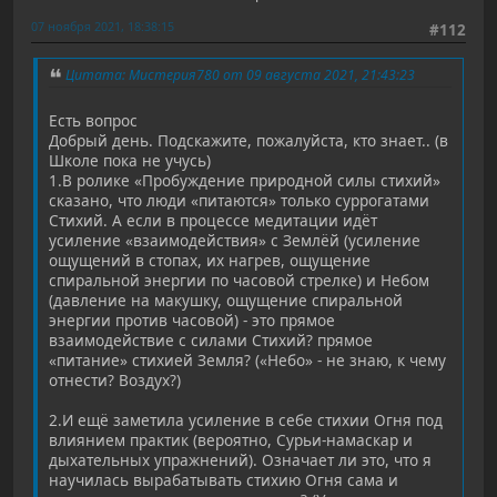
07 ноября 2021, 18:38:15
#112
Цитата: Мистерия780 от 09 августа 2021, 21:43:23
Есть вопрос
Добрый день. Подскажите, пожалуйста, кто знает.. (в
Школе пока не учусь)
1.В ролике «Пробуждение природной силы стихий»
сказано, что люди «питаются» только суррогатами
Стихий. А если в процессе медитации идёт
усиление «взаимодействия» с Землёй (усиление
ощущений в стопах, их нагрев, ощущение
спиральной энергии по часовой стрелке) и Небом
(давление на макушку, ощущение спиральной
энергии против часовой) - это прямое
взаимодействие с силами Стихий? прямое
«питание» стихией Земля? («Небо» - не знаю, к чему
отнести? Воздух?)
2.И ещё заметила усиление в себе стихии Огня под
влиянием практик (вероятно, Сурьи-намаскар и
дыхательных упражнений). Означает ли это, что я
научилась вырабатывать стихию Огня сама и