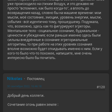
уже происходило на стихии Воздух, и это дежавю не
просто "вспомнил, как было когда-то", а вплоть до
возвращения назад, словно бы на машине времени: мои
мысли, моё состояние, эмоции, уровень энергии, мысли,
события - всё идентично тому, прошедшему. Подумала,
что, возможно, здесь как-то фигурируют эгрегоры.
Ментальное тело - социальное сознание, будхиальное -
ценности и убеждения; если раньше именно здесь были
сильны внедрённые в сознание эгрегориальные
алгоритмы, то при работе на этих уровнях сознания
вполне возможно будет откидывать именно к ним. Если у
кого-то было что-то похожее, напишите, мне очень
интересно было бы почитать.
Nikolas
Постоялец
30 сентября 2022, 16:46:18
#120
Добрый день коллеги.
Сочетание огонь равен земле :