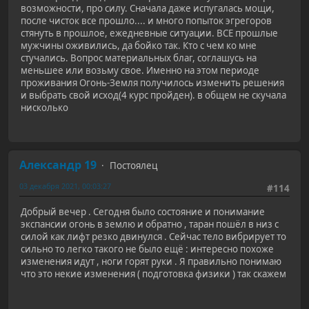
возможности, про силу. Сначала даже испугалась мощи,
после чисток все прошло.... и много попыток эгрегоров
стянуть в прошлое, ежедневные ситуации. ВСЕ прошлые
мужчины оживились, да бойко так. Кто с чем ко мне
стучались. Вопрос материальных благ, соглашусь на
меньшее или возьму свое. Именно на этом периоде
проживания Огонь-Земля получилось изменить решения
и выбрать свой исход(4 курс пройден). в общем не скучала
нисколько
Александр 19
Постоялец
03 декабря 2021, 00:03:27
#114
Добрый вечер . Сегодня было состояние и понимание
экспансии огонь в землю и обратно , таран пошёл в низ с
силой как лифт резко двинулся . Сейчас тело вибрирует то
сильно то легко такого не было ещё : интересно похоже
изменения идут , ноги горят руки . Я правильно понимаю
что это некие изменения ( подготовка физики ) так скажем