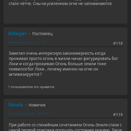
стало чётче. Сны на усиленном огне не запоминаются.
Aldagar
Постоялец
20 августа 2022, 12:51:27
#118
Заметил очень интересную закономерность когда
проживал просто огонь в жизни начал фигурировать бог
Локи и когда проживаю Огонь больше земли тоже
появился бог Локи , почему именно на огне он
активизируется ?
1 пользователю это нравится.
Vanda
Новичок
15 сентября 2022, 12:07:03
#119
При работе со стихийным сочетанием Огонь-Земля стали с
самой первой практики посещать состояния дежавю. Такое