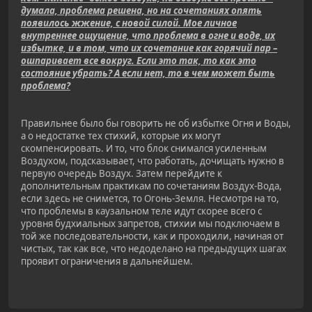
думала, проблема решена, но на сочетаниях опять
появилось жжение, с новой силой. Мое личное
внутреннее ощущение, что проблема в огне и воде, их
избытке, и в том, что их сочетание как горячий пар –
ошпаривает все вокруг. Если это так, то как это
состояние убрать? А если нет, то в чем может быть
проблема?
Правильнее было бы говорить не об избытке Огня и Воды,
а о недостатке тех стихий, которые их могут
скомпенсировать. И то, что блок снимался усиленным
Воздухом, подсказывает, что работать, дочищать нужно в
первую очередь Воздух. Затем перейдите к
дополнительным практикам по сочетаниям Воздух-Вода,
если здесь не снимется, то Огонь-Земля. Несмотря на то,
что проблемы в каузальном теле идут скорее всего с
уровня будхиальных запретов, стихии мы подключаем в
той же последовательности, как и проходили, начиная от
чистых, так как все, что недоделано на предыдущих шагах
проявит ограничения в дальнейшем.