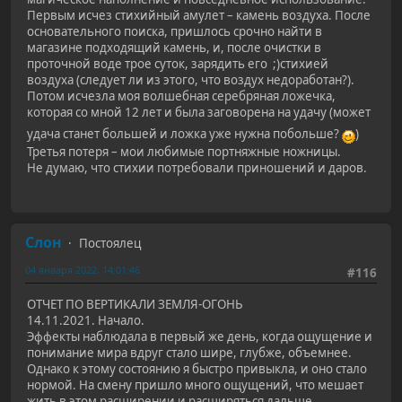
Первым исчез стихийный амулет – камень воздуха. После
основательного поиска, пришлось срочно найти в
магазине подходящий камень, и, после очистки в
проточной воде трое суток, зарядить его ;)стихией
воздуха (следует ли из этого, что воздух недоработан?).
Потом исчезла моя волшебная серебряная ложечка,
которая со мной 12 лет и была заговорена на удачу (может
удача станет большей и ложка уже нужна побольше?
)
Третья потеря – мои любимые портняжные ножницы.
Не думаю, что стихии потребовали приношений и даров.
Слон
Постоялец
04 января 2022, 14:01:46
#116
ОТЧЕТ ПО ВЕРТИКАЛИ ЗЕМЛЯ-ОГОНЬ
14.11.2021. Начало.
Эффекты наблюдала в первый же день, когда ощущение и
понимание мира вдруг стало шире, глубже, объемнее.
Однако к этому состоянию я быстро привыкла, и оно стало
нормой. На смену пришло много ощущений, что мешает
жить в этом расширении и расширяться дальше.