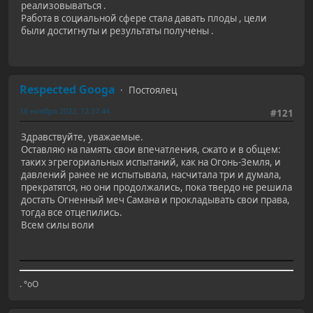
реализовываться .
Работа в социальной сфере стала давать плоды , цели
были достигнуты и результаты получены .
Respected Googa
Постоялец
16 ноября 2022, 12:37:44
#121
Здравствуйте, уважаемые.
Оставляю на память свои впечатления, сжато и в общем:
таких эгрегориальных испытаний, как на Огонь-Земля, и
давлений ранее не испытывала, насчитала три и думала,
прекратятся, но они продолжались, пока твердо не решила
достать Огненный меч Самана и прокладывать свои права,
тогда все отцепились.
Всем силы воли
. °оО