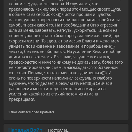
понятие - фундамент, основа. И случилось, что
преклоняюсь как человек перед этой мощью своего Духа.
в общем сама себя боюсь))) чистки прошли и чувство
власти, удовлетворенности пришло, понятие своей силы,
самобытности какой то. На преобладании Огня агрессия
шла из меня, завоевать, нагнуть, ускориться. Т.Е если на
первом уровне огня это было про усиление желаний, про
скорости жизни. То здесь с примесью Власти и желанием
увидеть повиновение и завоевание и порабощение)))
чистки, без них не обошлось. На усилении Земли вообще
двигаться не хотелось. Все знаю, я лучше всех и вся,
превосходство и ничего никому не доказывать, более того
не контактировать ни с кем, а наслаждаться собственной
ох...стью. Поняла, что так с места не сдвинешься)))) И
огонь по поверхности напоминал сексуально слабого
мужчину, что то делает, а результату нет!!!!))) Сейчас в
равновесии много интереснее картина мира! и на
усилении какой то из стихий потом из Атмана
прекращался.
1 пользователю это нравится.
Наталья Войт
Постоялец