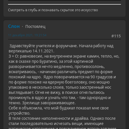
Смотреть в глубь и познавать скрытое это искусство
Слон
Постоялец
11 декабря 2021, 19:21:54
#115
Здравствуйте учителя и форумчане. Начала работу над
вертикалью 14.11.2021.
З = О: равновесие, на внутреннем экране камин, тепло, но,
как в сказке про Буратино, за этой картинкой
разворачивается нечто медленно, противосолонь,
всматриваюсь, - начинаю различать предмет по форме
похожий на ядро. Ядро поворачивается на 90 градусов и
по форме похоже на ядерную боеголовку, оно мощно
упаковано в несколько слоев, только заостренный нос
выглядывает. Огня не вижу, в поиске огня пытаюсь
проникнуть в ядро и узнать что там, - там однородно и
темно. Зрелище завораживающее.
Себе я объяснила, что мой будхиал показал мне свое
устройство.
В теле состояние наполненности и драйва. Однако после
стали последовательно исчезать вещи, имеющие
магическое наполнение и повседневное использование.