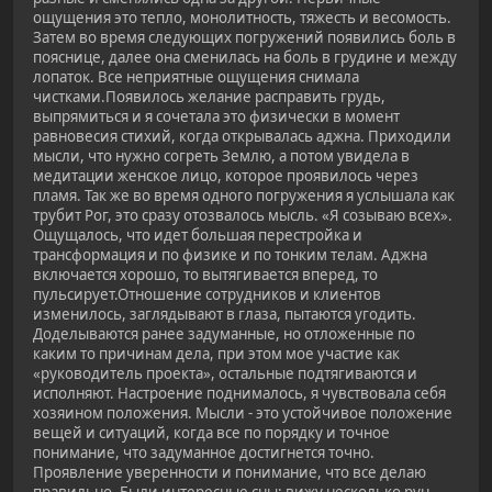
ощущения это тепло, монолитность, тяжесть и весомость.
Затем во время следующих погружений появились боль в
пояснице, далее она сменилась на боль в грудине и между
лопаток. Все неприятные ощущения снимала
чистками.Появилось желание расправить грудь,
выпрямиться и я сочетала это физически в момент
равновесия стихий, когда открывалась аджна. Приходили
мысли, что нужно согреть Землю, а потом увидела в
медитации женское лицо, которое проявилось через
пламя. Так же во время одного погружения я услышала как
трубит Рог, это сразу отозвалось мысль. «Я созываю всех».
Ощущалось, что идет большая перестройка и
трансформация и по физике и по тонким телам. Аджна
включается хорошо, то вытягивается вперед, то
пульсирует.Отношение сотрудников и клиентов
изменилось, заглядывают в глаза, пытаются угодить.
Доделываются ранее задуманные, но отложенные по
каким то причинам дела, при этом мое участие как
«руководитель проекта», остальные подтягиваются и
исполняют. Настроение поднималось, я чувствовала себя
хозяином положения. Мысли - это устойчивое положение
вещей и ситуаций, когда все по порядку и точное
понимание, что задуманное достигнется точно.
Проявление уверенности и понимание, что все делаю