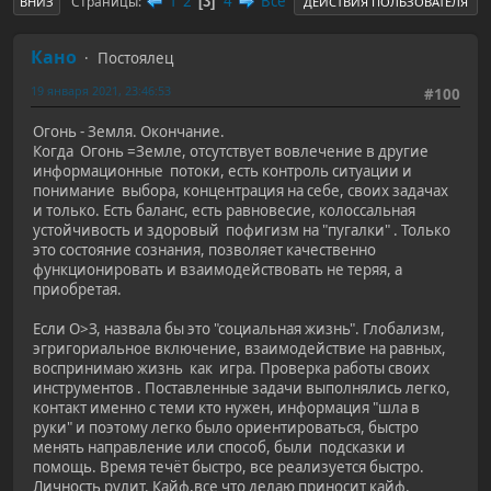
1
2
4
Все
Страницы
3
ВНИЗ
ДЕЙСТВИЯ ПОЛЬЗОВАТЕЛЯ
Кано
Постоялец
19 января 2021, 23:46:53
#100
Огонь - Земля. Окончание.
Когда Огонь =Земле, отсутствует вовлечение в другие
информационные потоки, есть контроль ситуации и
понимание выбора, концентрация на себе, своих задачах
и только. Есть баланс, есть равновесие, колоссальная
устойчивость и здоровый пофигизм на "пугалки" . Только
это состояние сознания, позволяет качественно
функционировать и взаимодействовать не теряя, а
приобретая.
Если О>З, назвала бы это "социальная жизнь". Глобализм,
эгригориальное включение, взаимодействие на равных,
воспринимаю жизнь как игра. Проверка работы своих
инструментов . Поставленные задачи выполнялись легко,
контакт именно с теми кто нужен, информация "шла в
руки" и поэтому легко было ориентироваться, быстро
менять направление или способ, были подсказки и
помощь. Время течёт быстро, все реализуется быстро.
Личность рулит. Кайф,все что делаю приносит кайф.