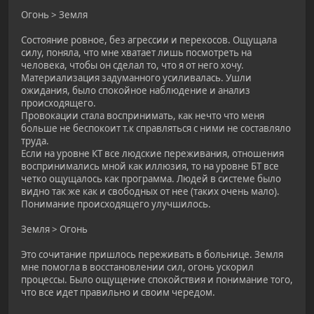
Огонь > Земля
Состояние ровное, без агрессии и перекосов. Ощущала
силу, поняла, что мне хватает лишь посмотреть на
человека, чтобы он сделал то, что я от него хочу.
Материализация задуманного усиливалась. Ушли
ожидания, было спокойное наблюдение и анализ
происходящего.
Провокации стала воспринимать, как нечто что меня
больше не беспокоит т.к справляться с ними не составляло
труда.
Если на уровне КТ все людские переживания, отношения
воспринимались мной как иллюзия, то на уровне БТ все
четко ощущалось как программа. Людей в системе было
видно так же как и свободных от нее (таких очень мало).
Понимание происходящего улучшилось.
Земля > Огонь
Это сочитание пришлось переживать в больнице. Земля
мне помогла в восстановлении сил, огонь ускорил
процессы. Было ощущение спокойствия и понимание того,
что все идет правильно и своим чередом.