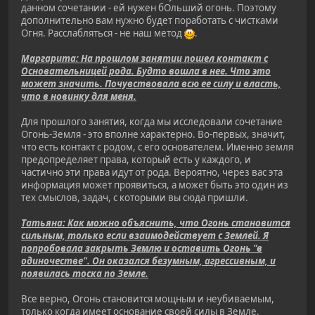
данном сочетании - ей нужен бОльший огонь. Поэтому
дополнительно вам нужно будет поработать с чистками
Огня. Расслабляться - не наш метод
.
Маргарита: На прошлом занятии пошел контакт с
Основательницей рода. Будто вошла в нее. Что это
может значить. Почувствовала всю ее силу и власть,
что в новинку для меня.
Для прошлого занятия, когда мы исследовали сочетание
Огонь-Земля - это вполне характерно. Во-первых, значит,
что есть контакт с родом, с его основателем. Именно земля
предопределяет права, который есть у каждого, и
частично эти права идут от рода. Вероятно, через вас эта
информация может проявиться, а может быть это один из
тех смыслов, задач, с которыми вы сюда пришли.
Татьяна: Как можно объяснить, что Огонь становится
сильным, только если взаимодействует с Землей. Я
попробовала закрыть Землю и оставить Огонь "в
одиночестве". Он оказался безумным, агрессивным, и
появилась тоска по Земле.
Все верно, Огонь становится мощным и неубиваемым,
только когда имеет основание своей силы в Земле.