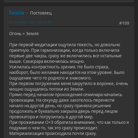
Taisiia
Постоялец
23 сентября 2021, 09:22:30
#109
Огонь = Земля
При первой медитации ощутила тяжесть, но довольно
приятную. При гармонизации, когда только включила
первые две чакры, сразу же включились все остальные
выше. Сахасрара включилась мощно.
Усилилась контрастность зрения. Не было страха,
наоборот, было желание находится на этом уровне. Было
ощущение чего-то родного и знакомого.
При первом погружении меня закрутило в воронке, очень
мощно ощущались потоки из Земли.
Прямо перед началом прохождения семинара начались
провокации. На секунду даже захотелось перенести
начало на другой день, но сразу приняла решение
продолжать и буквально закрыла дверь перед лицом
провокатора и погрузилась в другой мир.
При проживании О+З обратила внимание, что как только я
подумаю о чем-то, так это сразу происходит.
Материализация происходила почти сразу.