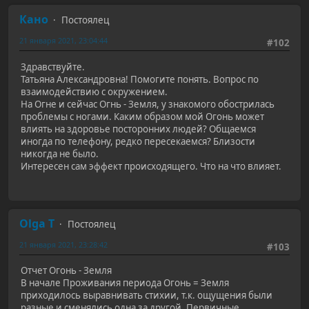
Кано
Постоялец
21 января 2021, 23:04:44
#102
Здравствуйте.
Татьяна Александровна! Помогите понять. Вопрос по
взаимодействию с окружением.
На Огне и сейчас Огнь - Земля, у знакомого обострилась
проблемы с ногами. Каким образом мой Огонь может
влиять на здоровье посторонних людей? Общаемся
иногда по телефону, редко пересекаемся? Близости
никогда не было.
Интересен сам эффект происходящего. Что на что влияет.
Olga T
Постоялец
21 января 2021, 23:28:42
#103
Отчет Огонь - Земля
В начале Проживания периода Огонь = Земля
приходилось выравнивать стихии, т.к. ощущения были
разные и сменялись одна за другой. Первичные