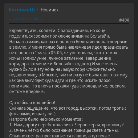
ЕвгенияШ
Новичок
20 мая 2023, 03:06:35
#400
Здравствуйте, коллеги. С запозданием, но хочу
поделиться своими приключениями на Бельтайн.
Начала стихии, как раз в ночь на Бельтайн вошла впервые
в землю. У меня прямо была навязчивая идея праздновать
не в ночь на 1 мая, а 05.05, я чувствовала, что это моя
ночь! Полнолуние, лунное затмение, завершение
коридора затмение и Бельтайн в одном) И мне очень
нужно было в эту ночь на Лысую гору! Относительно
недавно живу в Москве, там ни разу не была ещё, поэтому
как она выглядит,куда идти и где что искать плохо
понимала. Но в ночь поехали туда с молодым человеком,
он тоже впервые.
О, это было волшебно!
Сначала ощущение, что вот город, высотки, потом тропа с
фонарями, и сразу лес)
На тропе было несколько моментов:
1. Нам дорогу перебежала лиса. Черно-серая, красавица!
2. Очень чётко было осознание границы света и тьмы.
Обычно свет распространяется плавно, а тут после