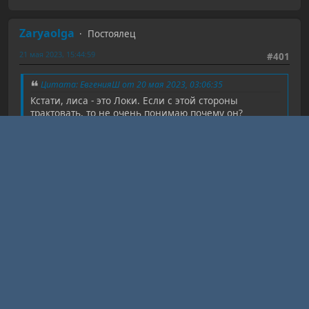
Zaryaolga
Постоялец
21 мая 2023, 15:44:59
#401
Цитата: ЕвгенияШ от 20 мая 2023, 03:06:35
Кстати, лиса - это Локи. Если с этой стороны
трактовать, то не очень понимаю почему он?
Дразнит?
Интересная мистерия у вас коллега!
Ко мне тоже приходила лиса, причём на второй части
мистерия, когда я была с мужем.
Я вам предлагаю глубже изучить легенды с Локи, по
иному посмотреть на особенности его силы, алгоритмы.
По новому посмотретьтна этого Бога, после
взаимодействия.
Заметьте, он часто гуляет разными мирами, особенно
Тёмными. Носитель Хаоса. Может и для вас Локи в виде