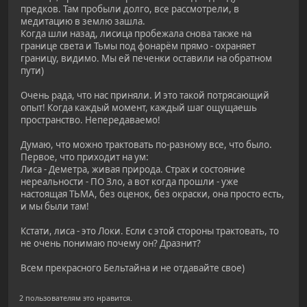
предков. Там пробыли долго, все рассмотрели, в
медитацию в землю зашла.
Когда шли назад, лисица пробежала снова также на
границе света и Тьмы под фонарём прямо - охраняет
границу, видимо. Мы ей печенки оставили на обратном
пути)
Очень рада, что нас приняли. И это такой потрясающий
опыт! Когда каждый момент, каждый шаг ощущаешь
пространство. Непередаваемо!
Думаю, что можно трактовать по-разному все, что было.
Первое, что приходит на ум:
Лиса - Деметра, живая природа. Страх и состояние
нереальности - ПО Зло, а вот когда прошли - уже
настоящая ТЬМА, без оценок, без окраски, она просто есть,
и мы были там!
Кстати, лиса - это Локи. Если с этой стороны трактовать, то
не очень понимаю почему он? Дразнит?
Всем прекрасного Бельтайна и не отдавайте свое)
2 пользователям это нравится.