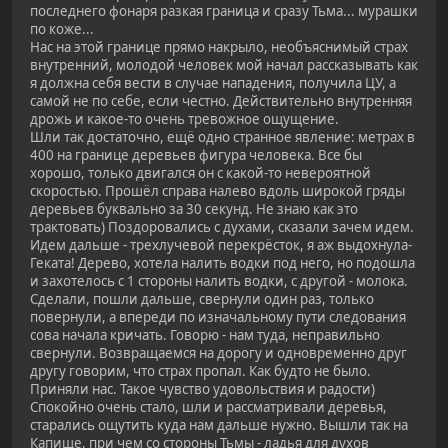
последнего фонаря разкая граница и сразу Тьма... мурашки
по коже...
Нас на этой границе прямо накрыло, необъяснимый страх
внутренний, молодой человек мой начал рассказывать как
я должна себя вести в случае нападения, получила ЦУ, а
самой не по себе, если честно. Действительно внутренняя
дрожь и какое-то очень тревожное ощущение.
Шли так достаточно, ещё одно странное явление: метрах в
400 на границе деревьев фигура человека. Все бы
хорошо, только двигался он с какой-то невероятной
скоростью. Прошёл справа налево вдоль широкой гряды
деревьев буквально за 30 секунд. Не знаю как это
трактовать) Поздоровались с духами, сказали зачем идем.
Идем дальше - трехлучевой перекрёсток, я аж выдохнула-
Геката! Дерево, хотела налить водки под него, но подошла
и захотелось с 1 стороны налить водки, с другой - молока.
Сделали, пошли дальше, свернули один раз, только
повернули, а впереди по изначальному пути следования
сова начала кричать. Говорю - нам туда, неправильно
свернули. Возвращаемся на дорогу и одновременно друг
другу говорим, что страх пропал. Как будто не было.
Приняли нас. Такое чувство удовольствия и радости)
Спокойно очень стало, шли и рассматривали деревья,
старались ощутить куда нам дальше нужно. Вышли так на
Капище, при чем со стороны Тьмы - ладья для духов