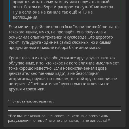
придётся искать ему замену или получать новый
опыт. В этом выборе и раскроется суть Ж министра.
Ну а если она на канале так ещё и ТЗ на
воплощения.
Если министр действительно был "марионеткой" жены, то
такая женщина, имхо, не пропадёт - она получила и
осмыслила опыт интриганки и кукловода. Это дорогого
стоит. Путь Друга - один из самых сложных, но и самый
продуктивный в смысле набора бытийной массы.
Кроме того, в их круге общения все друг друга знают как
облупленных, и то, кто какое на кого влияние имел/имеет,
тоже хорошо известно. Если новоиспеченная вдова
действительно "ценный кадр", а не безоглядная
интриганка, прущая по головам, то свой круг общения не
потеряет. И "небожителям" нужны умные и лояльные
друзья и союзники.
1 пользователю это нравится.
*Все выше сказанное - не совет, не истина, а всего лишь
рассуждения по теме.* кто не спрятался, - я не виновата! *