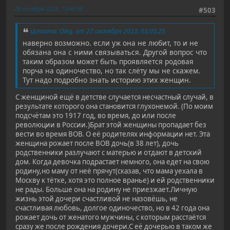
28 октября 2023, 13:49:39
#503
Цитата: Oleg. от 27 октября 2023, 03:05:25
наверно возможно. если уж она не любит, то и не
обязана она с ними связываться. Другой вопрос что
таким образом может быть проявляется родовая
порча на одиночество, но так слёту мы не скажем.
Тут надо подробно знать историю этих женщин.
С женщиной ещё в детстве случается несчастный случай, в
результате которого она становится глухонемой. (По моим
подсчётам это 1917 год, во время, до или после
революции в России.)Брат этой женщины пропадает без
вести во время ВОВ. О её родителях информации нет. Эта
женщина рожает после ВОВ дочь(в 38 лет), дочь
родственники разлучают с матерью и отдают в детский
дом. Когда девочка подрастает немного, она едет на свою
родину,но маму от неё прячут(сказав, что мама уехала в
Москву к тётке, хотя это полное вранье) и ей родственники
не рады. Больше она на родину не приезжает.Личную
жизнь этой дочери счастливой не назовёшь, не
счастливая любовь, долгое одиночество, но в 42 года она
рожает дочь от женатого мужчины, с которым расстаётся
сразу же после рождения дочери.С её дочерью в таком же