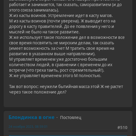
работает и занимается, так сказать, саморазвитием (и до
этого союза занималась).
Ж из касты воинов. Устремление идет в касту магов.
М из касты воинов (почти уверена). Ж выводит его на
дорогу в касту правителей. До ее появления у него и
мыслей не было на такое развитие.
Ж же использует такое положение дел в возможности все
свое время посвятить не мирским делам, так сказать
(имеет возможность за счет М тратить свое время на
развитие в указанном выше направлении).
М управляет временем уже достаточно большим
количеством людей, в сравнении с временем до их
встречи (что греха таить, рост стремительный!).
Ж же управляет временем этого М полностью.
Так вот вопрос: неужели бытийная масса этой Ж не растет
через такое положение дел?
Блондинка в огне
Постоялец
24 ноября 2023, 08:59:01
#510