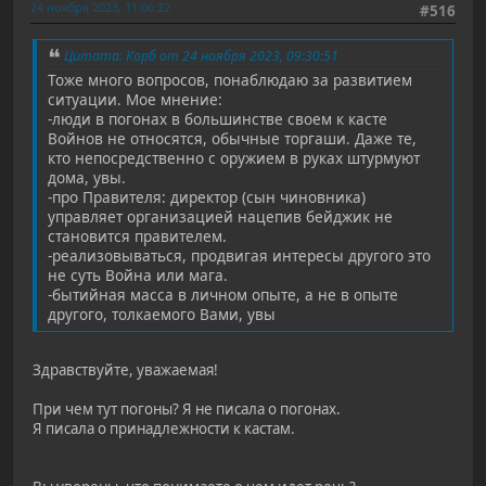
24 ноября 2023, 11:06:22
#516
Цитата: Корб от 24 ноября 2023, 09:30:51
Тоже много вопросов, понаблюдаю за развитием
ситуации. Мое мнение:
-люди в погонах в большинстве своем к касте
Войнов не относятся, обычные торгаши. Даже те,
кто непосредственно с оружием в руках штурмуют
дома, увы.
-про Правителя: директор (сын чиновника)
управляет организацией нацепив бейджик не
становится правителем.
-реализовываться, продвигая интересы другого это
не суть Война или мага.
-бытийная масса в личном опыте, а не в опыте
другого, толкаемого Вами, увы
Здравствуйте, уважаемая!
При чем тут погоны? Я не писала о погонах.
Я писала о принадлежности к кастам.