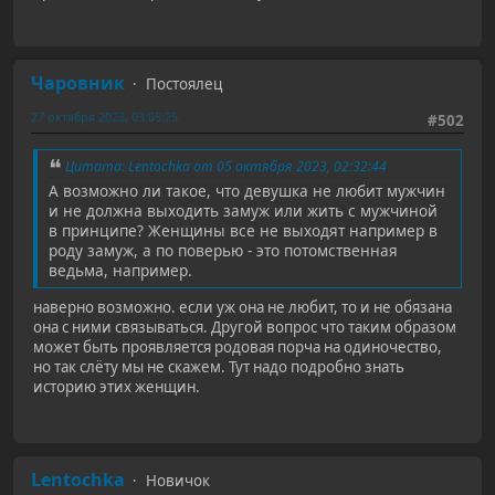
Чаровник
Постоялец
27 октября 2023, 03:05:25
#502
Цитата: Lentochka от 05 октября 2023, 02:32:44
А возможно ли такое, что девушка не любит мужчин
и не должна выходить замуж или жить с мужчиной
в принципе? Женщины все не выходят например в
роду замуж, а по поверью - это потомственная
ведьма, например.
наверно возможно. если уж она не любит, то и не обязана
она с ними связываться. Другой вопрос что таким образом
может быть проявляется родовая порча на одиночество,
но так слёту мы не скажем. Тут надо подробно знать
историю этих женщин.
Lentochka
Новичок