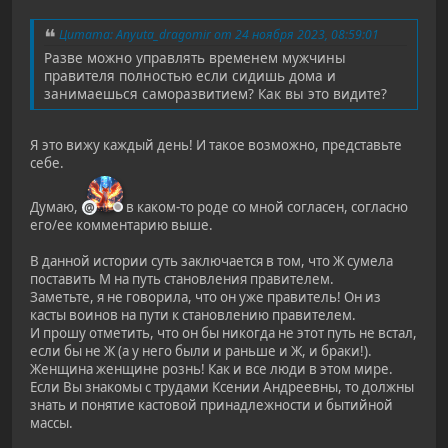
Цитата: Anyuta_dragomir от 24 ноября 2023, 08:59:01
Разве можно управлять временем мужчины
правителя полностью если сидишь дома и
занимаешься саморазвитием? Как вы это видите?
Я это вижу каждый день! И такое возможно, представьте
себе.
Думаю,
в каком-то роде со мной согласен, согласно
его/ее комментарию выше.
В данной истории суть заключается в том, что Ж сумела
поставить М на путь становления правителем.
Заметьте, я не говорила, что он уже правитель! Он из
касты воинов на пути к становлению правителем.
И прошу отметить, что он бы никогда не этот путь не встал,
если бы не Ж (а у него были и раньше и Ж, и браки!).
Женщина женщине рознь! Как и все люди в этом мире.
Если Вы знакомы с трудами Ксении Андреевны, то должны
знать и понятие кастовой принадлежности и бытийной
массы.