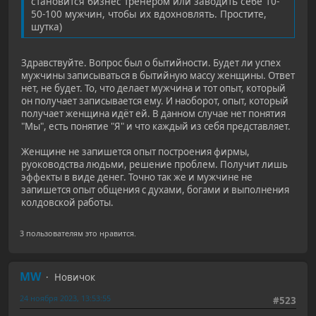
становится бизнес тренером или заводить себе 10-
50-100 мужчин, чтобы их вдохновлять. Простите,
шутка)
Здравствуйте. Вопрос был о бытийности. Будет ли успех
мужчины записываться в бытийную массу женщины. Ответ
нет, не будет. То, что делает мужчина и тот опыт, который
он получает записывается ему. И наоборот, опыт, который
получает женщина идёт ей. В данном случае нет понятия
"Мы", есть понятие "Я" и что каждый из себя представляет.
Женщине не запишется опыт построения фирмы,
руоководства людьми, решение проблем. Получит лишь
эффекты в виде денег. Точно так же и мужчине не
запишется опыт общения с духами, богами и выполнения
колдовской работы.
3 пользователям это нравится.
MW
Новичок
24 ноября 2023, 13:53:55
#523