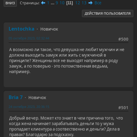
1
...
9
10
12
13
Все
Страницы
11
ВНИЗ
ДЕЙСТВИЯ ПОЛЬЗОВАТЕЛЯ
Lentochka
Новичок
05 октября 2023, 02:32:44
#500
А возможно ли такое, что девушка не любит мужчин и не
должна выходить замуж или жить с мужчиной в
принципе? Женщины все не выходят например в роду
замуж, а по поверью - это потомственная ведьма,
например.
Bria 7
Новичок
24 октября 2023, 20:36:15
#501
Добрый вечер. Может кто знает в чем причина того, что
когда жена начинает зарабатывать деньги то у мужа
пропадает клиентура а соотвественно и деньги? Дела в
правах? Благодарю за подсказку.