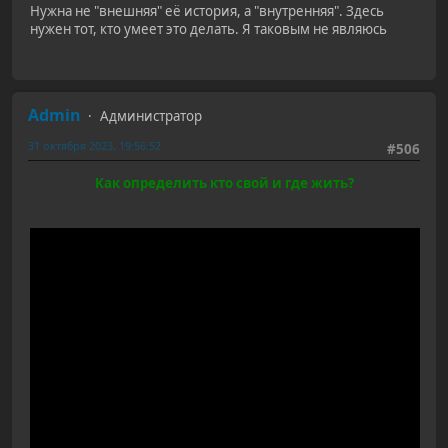
Нужна не "внешняя" её история, а "внутренняя". Здесь
нужен тот, кто умеет это делать. Я таковым не являюсь
Admin
Администратор
31 октября 2023, 19:56:52
#506
Как определить кто свой и где жить?