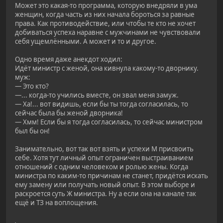
Может это какая-то программа, которую внедряли в ума
женщин, когда часть из них начала бороться за равные
права. Как противодействие, или чтобы те кто не хочет
добиваться успеха наравне с мужчинами не чувствовали
себя ущемлёнными. А может и то и другое.
Одно время даже анекдот ходил:
Идёт министр с женой, она кивнула какому-то дворнику.
муж:
— Это кто?
—... когда-то учились вместе, он звал меня замуж.
— Ха!... вот видишь, если бы ты тогда согласилась, то
сейчас была бы женой дворника!
— Хмм! Если бы я тогда согласилась, то сейчас министром
был бы он!
Занимательно, вот так вот взять и успехи М присвоить
себе. Хотя тут личный опыт ограничен выстраиванием
отношений с одним человеком и ролью жены. Когда
министра по каким-то причинам не станет, придётся искать
ему замену или получать новый опыт. В этом выборе и
раскроется суть Ж министра. Ну а если она на канале так
ещё и ТЗ на воплощения.