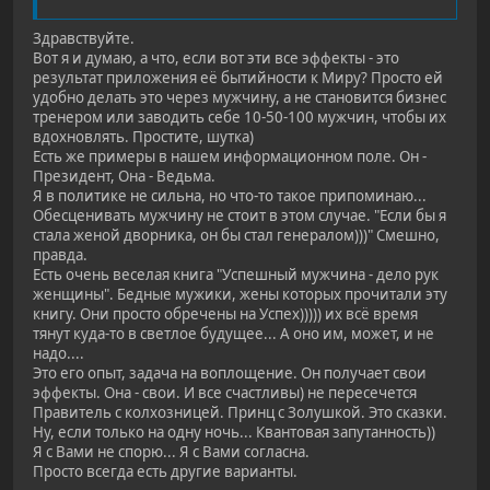
Здравствуйте.
Вот я и думаю, а что, если вот эти все эффекты - это
результат приложения её бытийности к Миру? Просто ей
удобно делать это через мужчину, а не становится бизнес
тренером или заводить себе 10-50-100 мужчин, чтобы их
вдохновлять. Простите, шутка)
Есть же примеры в нашем информационном поле. Он -
Президент, Она - Ведьма.
Я в политике не сильна, но что-то такое припоминаю...
Обесценивать мужчину не стоит в этом случае. "Если бы я
стала женой дворника, он бы стал генералом)))" Смешно,
правда.
Есть очень веселая книга "Успешный мужчина - дело рук
женщины". Бедные мужики, жены которых прочитали эту
книгу. Они просто обречены на Успех))))) их всё время
тянут куда-то в светлое будущее... А оно им, может, и не
надо....
Это его опыт, задача на воплощение. Он получает свои
эффекты. Она - свои. И все счастливы) не пересечется
Правитель с колхозницей. Принц с Золушкой. Это сказки.
Ну, если только на одну ночь... Квантовая запутанность))
Я с Вами не спорю... Я с Вами согласна.
Просто всегда есть другие варианты.