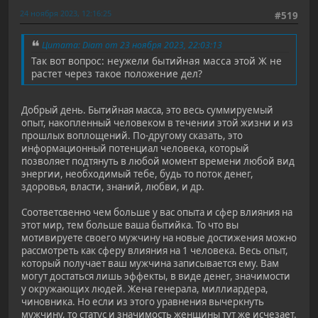
24 ноября 2023, 12:16:25
#519
Цитата: Diam от 23 ноября 2023, 22:03:13
Так вот вопрос: неужели бытийная масса этой Ж не
растет через такое положение дел?
Добрый день. Бытийная масса, это весь суммируемый
опыт, накопленный человеком в течении этой жизни и из
прошлых воплощений. По-другому сказать, это
информационный потенциал человека, который
позволяет подтянуть в любой момент времени любой вид
энергии, необходимый тебе, будь то поток денег,
здоровья, власти, знаний, любви, и др.
Соответсвенно чем больше у вас опыта и сфер влияния на
этот мир, тем больше ваша бытийка. То что вы
мотивируете своего мужчину на новые достижения можно
рассмотреть как сферу влияния на 1 человека. Весь опыт,
который получает ваш мужчина записывается ему. Вам
могут достаться лишь эффекты, в виде денег, значимости
у окружающих людей. Жена генерала, миллиардера,
чиновника. Но если из этого уравнения вычеркнуть
мужчину, то статус и значимость женщины тут же исчезает.