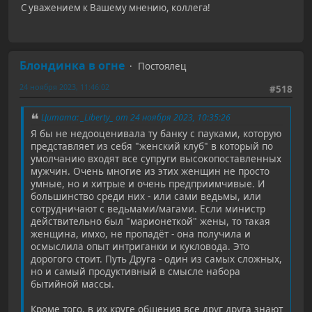
С уважением к Вашему мнению, коллега!
Блондинка в огне
Постоялец
24 ноября 2023, 11:46:02
#518
Цитата: _Liberty_ от 24 ноября 2023, 10:35:26
Я бы не недооценивала ту банку с пауками, которую
представляет из себя "женский клуб" в который по
умолчанию входят все супруги высокопоставленных
мужчин. Очень многие из этих женщин не просто
умные, но и хитрые и очень предприимчивые. И
большинство среди них - или сами ведьмы, или
сотрудничают с ведьмами/магами. Если министр
действительно был "марионеткой" жены, то такая
женщина, имхо, не пропадёт - она получила и
осмыслила опыт интриганки и кукловода. Это
дорогого стоит. Путь Друга - один из самых сложных,
но и самый продуктивный в смысле набора
бытийной массы.
Кроме того, в их круге общения все друг друга знают