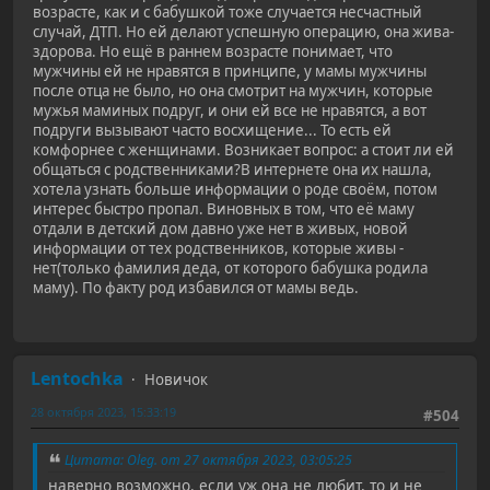
возрасте, как и с бабушкой тоже случается несчастный
случай, ДТП. Но ей делают успешную операцию, она жива-
здорова. Но ещё в раннем возрасте понимает, что
мужчины ей не нравятся в принципе, у мамы мужчины
после отца не было, но она смотрит на мужчин, которые
мужья маминых подруг, и они ей все не нравятся, а вот
подруги вызывают часто восхищение... То есть ей
комфорнее с женщинами. Возникает вопрос: а стоит ли ей
общаться с родственниками?В интернете она их нашла,
хотела узнать больше информации о роде своём, потом
интерес быстро пропал. Виновных в том, что её маму
отдали в детский дом давно уже нет в живых, новой
информации от тех родственников, которые живы -
нет(только фамилия деда, от которого бабушка родила
маму). По факту род избавился от мамы ведь.
Lentochka
Новичок
28 октября 2023, 15:33:19
#504
Цитата: Oleg. от 27 октября 2023, 03:05:25
наверно возможно. если уж она не любит, то и не