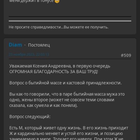
меня держит в тонусе
Не просите справедливости...Вы можете ее получить.
Diam
Постоялец
23 ноября 2023, 22:03:13
#509
Уважаемая Ксения Андреевна, в первую очередь
ОГРОМНАЯ БЛАГОДАРНОСТЬ ЗА ВАШ ТРУД!
Вопрос о бытийной массе и кастовой принадлежности.
Вы как-то говорили, что в паре бытийная масса мужа это
одно, жены второе (может не совсем теми словами
сказала, как сумела и как поняла).
Вопрос следующий:
Есть М, который живет одну жизнь. В его жизнь приходит
Ж и кардинально меняет и устой его жизни, и позицию
занимаемую в мире. Толкает его наверх. При этом Ж не