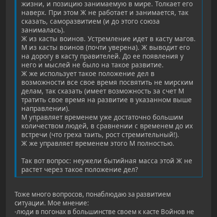
жизни, и позицию занимаемую в мире. Толкает его
наверх. При этом Ж не работает и занимается, так
сказать, саморазвитием (и до этого союза
занималась).
Ж из касты воинов. Устремление идет в касту магов.
М из касты воинов (почти уверена). Ж выводит его
на дорогу в касту правителей. До ее появления у
него и мыслей не было на такое развитие.
Ж же использует такое положение дел в
возможности все свое время посвятить не мирским
делам, так сказать (имеет возможность за счет М
тратить свое время на развитие в указанном выше
направлении).
М управляет временем уже достаточно большим
количеством людей, в сравнении с временем до их
встречи (что греха таить, рост стремительный!).
Ж же управляет временем этого М полностью.
Так вот вопрос: неужели бытийная масса этой Ж не
растет через такое положение дел?
Тоже много вопросов, понаблюдаю за развитием
ситуации. Мое мнение:
-люди в погонах в большинстве своем к касте Войнов не