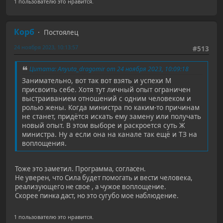
1 пользователю это нравится.
Корб
Постоялец
24 ноября 2023, 10:13:57
#513
Цитата: Anyuta_dragomir от 24 ноября 2023, 10:09:18
Занимательно, вот так вот взять и успехи М
присвоить себе. Хотя тут личный опыт ограничен
выстраиванием отношений с одним человеком и
ролью жены. Когда министра по каким-то причинам
не станет, придётся искать ему замену или получать
новый опыт. В этом выборе и раскроется суть Ж
министра. Ну а если она на канале так ещё и ТЗ на
воплощения.
Тоже это заметил. Программа, согласен.
Не уверен, что Сила будет помогать и вести человека,
реализующего не свое , а чужое воплощение.
Скорее пинка даст, но это сугубо мое наблюдение.
1 пользователю это нравится.