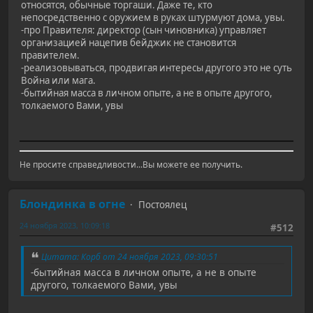
относятся, обычные торгаши. Даже те, кто
непосредственно с оружием в руках штурмуют дома, увы.
-про Правителя: директор (сын чиновника) управляет
организацией нацепив бейджик не становится
правителем.
-реализовываться, продвигая интересы другого это не суть
Война или мага.
-бытийная масса в личном опыте, а не в опыте другого,
толкаемого Вами, увы
Не просите справедливости...Вы можете ее получить.
Блондинка в огне
Постоялец
24 ноября 2023, 10:09:18
#512
Цитата: Корб от 24 ноября 2023, 09:30:51
-бытийная масса в личном опыте, а не в опыте
другого, толкаемого Вами, увы