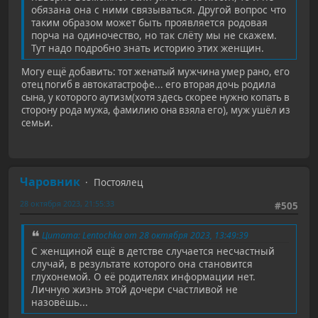
обязана она с ними связываться. Другой вопрос что
таким образом может быть проявляется родовая
порча на одиночество, но так слёту мы не скажем.
Тут надо подробно знать историю этих женщин.
Могу ещё добавить: тот женатый мужчина умер рано, его
отец погиб в автокатастрофе... его вторая дочь родила
сына, у которого аутизм(хотя здесь скорее нужно копать в
сторону рода мужа, фамилию она взяла его), муж ушёл из
семьи.
Чаровник
Постоялец
28 октября 2023, 21:55:33
#505
Цитата: Lentochka от 28 октября 2023, 13:49:39
С женщиной ещё в детстве случается несчастный
случай, в результате которого она становится
глухонемой. О её родителях информации нет.
Личную жизнь этой дочери счастливой не
назовёшь...