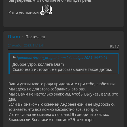
Вы уверены, что понимаете о чем идет речь?
Как и уважаемая
Diam
Постоялец
24 ноября 2023, 11:18:44
#517
Цитата: Anyuta_dragomir от 24 ноября 2023, 08:59:01
Доброе утро, коллега Diam
Сказочная история, не рассказывайте такое детям.
Ваши указы такого рода придержите при себе, любезная!
Мы здесь не для этого собрались, это раз.
Мы с Вами не настолько знакомы, чтобы Вы указывали, это
два.
Если Вы знакомы с Ксенией Андреевной и ее мудростью,
то знаете, что возможно абсолютно все, это три.
И я не слова не сказала о погонах! Я говорила о кастах.
Знакомы ли Вы с таким понятием? Это четыре.