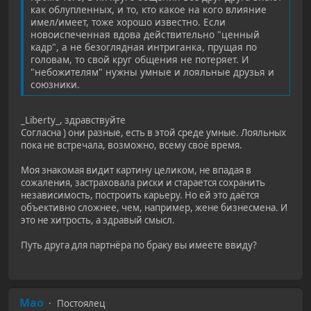
как облупленных, и то, кто какое на кого влияние
имел/имеет, тоже хорошо известно. Если
новоиспеченная вдова действительно "ценный
кадр", а не безоглядная интриганка, прущая по
головам, то свой круг общения не потеряет. И
"небожителям" нужны умные и лояльные друзья и
союзники.
_Liberty_, здравствуйте
Согласна ) они разные, есть в этой среде умные. Лояльных
пока не встречала, возможно, всему своё время.
Моя знакомая видит картину целиком, не впадая в
сожаления, застраховала риски и старается сохранить
независимость, построить карьеру. Но ей это даётся
объективно сложнее, чем, например, жене бизнесмена. И
это не хитрость, а здравый смысл.
Путь друга для партнёра по браку вы имеете ввиду?
Mao
Постоялец