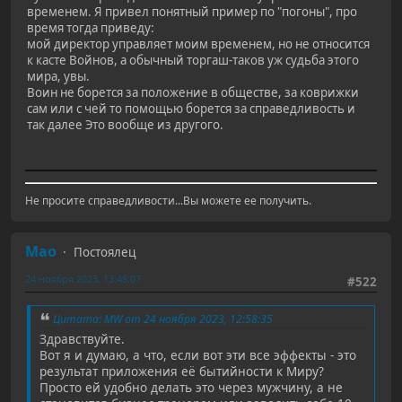
временем. Я привел понятный пример по "погоны", про
время тогда приведу:
мой директор управляет моим временем, но не относится
к касте Войнов, а обычный торгаш-таков уж судьба этого
мира, увы.
Воин не борется за положение в обществе, за коврижки
сам или с чей то помощью борется за справедливость и
так далее Это вообще из другого.
Не просите справедливости...Вы можете ее получить.
Mao
Постоялец
24 ноября 2023, 13:48:07
#522
Цитата: MW от 24 ноября 2023, 12:58:35
Здравствуйте.
Вот я и думаю, а что, если вот эти все эффекты - это
результат приложения её бытийности к Миру?
Просто ей удобно делать это через мужчину, а не