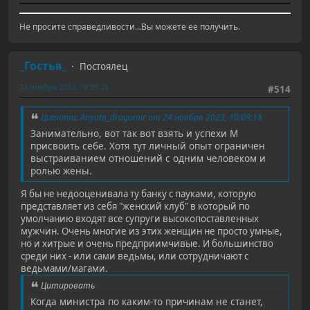
Не просите справедливости...Вы можете ее получить.
_Гостья_
Постоялец
24 ноября 2023, 10:35:26
#514
Цитата: Anyuta_dragomir от 24 ноября 2023, 10:09:18
Занимательно, вот так вот взять и успехи М
присвоить себе. Хотя тут личный опыт ограничен
выстраиванием отношений с одним человеком и
ролью жены.
Я бы не недооценивала ту банку с пауками, которую
представляет из себя "женский клуб" в который по
умолчанию входят все супруги высокопоставленных
мужчин. Очень многие из этих женщин не просто умные,
но и хитрые и очень предприимчивые. И большинство
среди них - или сами ведьмы, или сотрудничают с
ведьмами/магами.
Цитировать
Когда министра по каким-то причинам не станет,