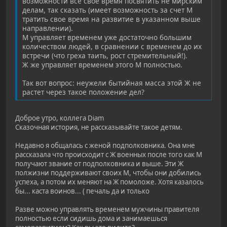
возможности все свое время посвятить не мирским
делам, так сказать (имеет возможность за счет М
тратить свое время на развитие в указанном выше
направлении).
М управляет временем уже достаточно большим
количеством людей, в сравнении с временем до их
встречи (что греха таить, рост стремительный!).
Ж же управляет временем этого М полностью.
Так вот вопрос: неужели бытийная масса этой Ж не
растет через такое положение дел?
Доброе утро, коллега Diam
Сказочная история, не рассказывайте такое детям.
Недавно я общалась с женой подполковника. Она мне
рассказала что происходит с Ж военных после того как М
получают звание от подполковника и выше. Эти Ж
полжизни поддерживают своих М, чтобы они добились
успеха, а потом их меняют на Ж помоложе. Хотя казалось
бы... каста воинов... ( печаль да и только
Разве можно управлять временем мужчины правителя
полностью если сидишь дома и занимаешься