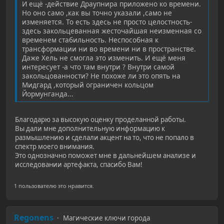
И ещё -действие Драупнира приложено ко времени.
Но оно само ,как вы точно указали ,само не
изменяется. То есть здесь не просто целостность-
здесь закольцеванная жесточайшая неизменная со
временем стабильность. Неспособная к
трансформации ни во времени ни в пространстве.
Даже Хель не смогла это изменить. И ещё меня
интересует -а что там внутри ? Внутри самой
закольцованности? Не похоже ли это опять на
Мидгард ,который ограничен кольцом
Йормунганда...
Благодарю за высокую оценку проделанной работы.
Вы дали мне дополнительную информацию к
размышлению и сделали акцент на то, что не попало в
спектр моего внимания.
Это однозначно поможет мне в дальнейшем анализе и
исследовании артефакта, спасибо Вам!
1 пользователю это нравится.
Regonens
Магические ключи города