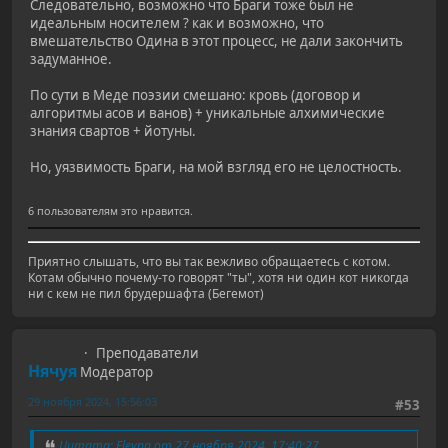
Следовательно, возможно что Браги тоже был не
идеальным носителем ? как и возможно, что
вмешательство Одина в этот процесс, не дали закончить
задуманное.
По сути в Меде поэзии смешано: кровь (договор и
алгоритмы асов и ванов) + уникальные алхимические
знания свартов + йотуны.
Но, уязвимость Браги, на мой взгляд его не целостность.
6 пользователям это нравится.
Приятно слышать, что вы так вежливо обращаетесь с котом.
Котам обычно почему-то говорят "ты", хотя ни один кот никогда
ни с кем не пил брудершафта (Бегемот)
Преподаватели
Нячуя
Модератор
29 ноября 2024, 15:56:03
#53
Цитата: Eleyna от 27 ноября 2024, 17:40:27