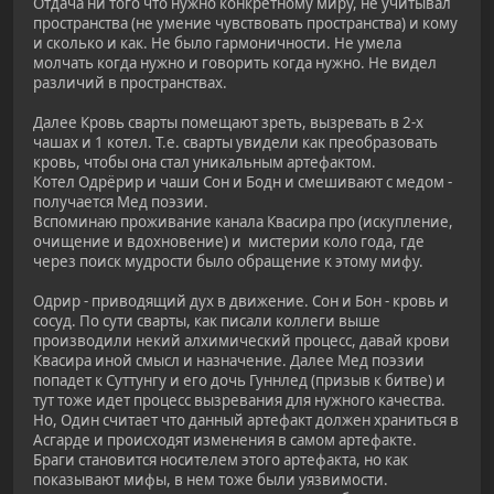
Отдача ни того что нужно конкретному миру, не учитывал
пространства (не умение чувствовать пространства) и кому
и сколько и как. Не было гармоничности. Не умела
молчать когда нужно и говорить когда нужно. Не видел
различий в пространствах.
Далее Кровь сварты помещают зреть, вызревать в 2-х
чашах и 1 котел. Т.е. сварты увидели как преобразовать
кровь, чтобы она стал уникальным артефактом.
Котел Одрёрир и чаши Сон и Бодн и смешивают с медом -
получается Мед поэзии.
Вспоминаю проживание канала Квасира про (искупление,
очищение и вдохновение) и мистерии коло года, где
через поиск мудрости было обращение к этому мифу.
Одрир - приводящий дух в движение. Сон и Бон - кровь и
сосуд. По сути сварты, как писали коллеги выше
производили некий алхимический процесс, давай крови
Квасира иной смысл и назначение. Далее Мед поэзии
попадет к Суттунгу и его дочь Гуннлед (призыв к битве) и
тут тоже идет процесс вызревания для нужного качества.
Но, Один считает что данный артефакт должен храниться в
Асгарде и происходят изменения в самом артефакте.
Браги становится носителем этого артефакта, но как
показывают мифы, в нем тоже были уязвимости.