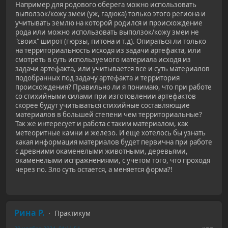
Например для родового оберега можно использовать
выползок/кожу змеи (уж, гадюка) только этого региона и
учитывать землю на которой родился и происхождение
рода или можно использовать выползок/кожу змеи не
"своих" широт (гюрзы, питона и т.д). Опираться ли только
на территориальность исходя из задачи артефакта, или
смотреть в суть используемого материала исходя из
задачи артефакта, или учитывается все и суть материалов
подобранных под задачу артефакта и территория
происхождения? Правильно ли я понимаю, что при работе
со стихийными силами при изготовлении артефактов
скорее будут учитываться стихийные составляющие
материалов в большей степени чем территориальные?
Так же интересует и работа с таким материалом, как
метеоритные камни и железо. И еще хотелось бы узнать
какая информация материалов будет первична при работе
с древними окаменелыми животными, деревьями,
окаменелыми испражнениями, с учетом того, что проходя
через по. Зло суть остается, а меняется форма?!
Рина Р.
Практикум