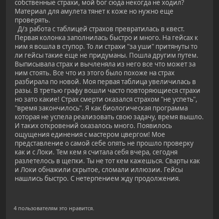
собственные страхи, мой бог сюда некогда не ходил?
Материал для амулета тянет к коже но нужно еще
проверять.
Д/з работа с таблицей страхов превратилась в квест.
Первая колонка заполнилась быстро и много. На гейсах к
ним я вошла в ступор. То ли страхи "за уши" притянуты то
ли гейсы такие еще не придуманы. Пошла другим путем.
Выписывала страх и вычленяла из него все что может за
ним стоять. Все что из этого было похоже на страх
разбирала по новой. Моя первая таблица увеличилась в
разы. В третью графу вошли часто повторяющиеся страхи
но зато какие! Страх смерти оказался страхом "не успеть",
"время закончилось". Я как биологическая программа
которая не успела реализовать свою задачу, время вышло.
И таких откровений оказалось много. Появилось
ощущения единения с мастером цвергом! Мое
представление о самой себе опять не прошло проверку
как и с Локи. Тем кем я считала себя вчера, сегодня
разлетелось в щепки. Ты не тот кем кажешься. Сварты как
и Локи обнажили скрытое, сломали иллюзии. Гейсы
нашлись быстро. С нетерпением жду продолжения.
4 пользователям это нравится.