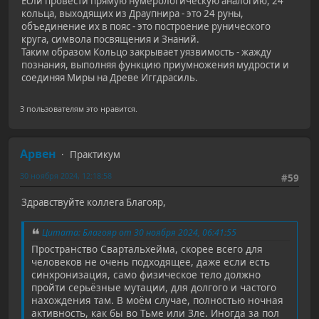
Если провести прямую нумерологическую аналогию, 24
кольца, выходящих из Драупнира - это 24 руны,
объединение их в пояс - это построение рунического
круга, символа посвящения и Знаний.
Таким образом Кольцо закрывает уязвимость - жажду
познания, выполняя функцию приумножения мудрости и
соединяя Миры на Древе Иггдрасиль.
3 пользователям это нравится.
Арвен
Практикум
30 ноября 2024, 12:18:58
#59
Здравствуйте коллега Благояр,
Цитата: Благояр от 30 ноября 2024, 06:41:55
Пространство Свартальхейма, скорее всего для
человеков не очень подходящее, даже если есть
синхронизация, само физическое тело должно
пройти серьёзные мутации, для долгого и частого
нахождения там. В моём случае, полностью ночная
активность, как бы во Тьме или Зле. Иногда за пол