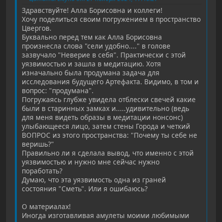
Здравствуйте! Алла Борисовна и коллеги!
Хочу поделиться своим погружением в пространство
Цвергов.
Буквально перед тем как Алла Борисовна
произнесла слова "сели удобно...." в голове
зазвучало "Неверие в себя". Практически с этой
уязвимостью и зашла в медитацию. Хотя
изначально была продумана задача для
исследования будущего Артефакта. Видимо, в том и
вопрос: "продумана".
Погружаясь глубже увидела отблески свечей какие
были в старинных замках и.....удивительно (ведь
для меня видеть образы в медитации нонсонс)
улыбающееся лицо, затем стены Города и четкий
ВОПРОС из этого пространства: "Почему ты себе не
веришь?"
Правильно ли я сделала вывод, что именно с этой
уязвимостью и нужно мне сейчас нужно
поработать?
Думаю, что эта уязвимость одна из граней
состояния "Сметь". Или я ошибаюсь?
О материалах!
Иногда изготавливая амулеты моими любимыми