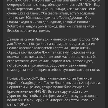
искомого Сварта, я услышал Двали или Дварли, проходясь
очередной раз по списку, обнаружил что это ДВАЛИН. Ещё
занинтересовал имя Эйкинскьяльди, как оказалось они
очень даже связаны. Оба сварта кстати, есть у Толкиена,
только там Эйкинскьяльди - это Торин Дубощит. Оба
Сварта входят в число двенадцати, который пошли с
Хобитом и Гендольфом в поход. Двалин, кстати явился к
Бильбо первым из гномов.
Двалин из сынов Ивальди, именно он создал Волосы СИФ,
для Локи, что послужило началом для череды создания
целого арсенала артефактов Свартами. Цверг очень
обрадовался просьбе Локи, так как ему предоставилась
возможность показать богам своё мастерство, что как бы
оголяет уязвимость самих Свартов и темы этого курса,
потребность в признании, одобрении, заниженная
самооценка или неверие в себя, отсутствие самоценности.
Помимо Волос СИФ, Двалин выковал Копьё Гунгнир и
Корабль Скидбладнир. Так же Двалин вместе с Альфриком,
Берлингом и Грэмом, создал волшебное ожирелье
Брисингамен для ФРЕЙИ. Вместе с другим Двергом
Дурином, был пойман Свафрлами и для выкупа, выковал
волшебный меч Тюрфинг. Интересное кстати название
меча, ТЮРфинг.