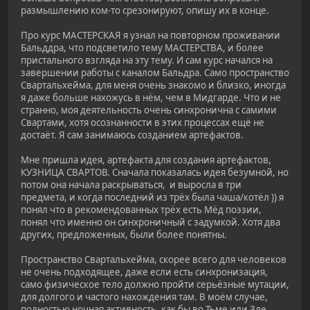
размышлению ком-то срезонируют, опишу их в конце.
Про курс МАСТЕРСКАЯ я узнал на повторном проживании
Бальддра, что подсветило тему МАСТЕРСТВА, и более
пристального взгляда на эту тему. И сам курс начался на
завершении работы с каналом Бальдра. Само пространство
Свартальхейма, для меня очень знакомо и близко, иногда
я даже больше нахожусь в нём, чем в Мидгарде. Что и не
странно, моя деятельность очень синхронична с самими
Свартами, хотя осознанности в этих процессах ещё не
достаёт. Я сам занимаюсь созданием артефактов.
Мне пришла идея, артефакта для создания артефактов,
КУЗНИЦА СВАРТОВ. Сначала показалась идея безумной, но
потом она начала раскрываться, и выросла в три
предмета, и когда последний из трёх была чаша/котёл )) я
понял что в рекомендованных трёх есть Мёд поэзии,
понял что именно он синхроничный с задумкой. Хотя два
других, предложенных, были более понятны.
Пространство Свартальхейма, скорее всего для человеков
не очень подходящее, даже если есть синхронизация,
само физическое тело должно пройти серьёзные мутации,
для долгого и частого нахождения там. В моём случае,
полностью ночная активность, как бы во Тьме или Зле.