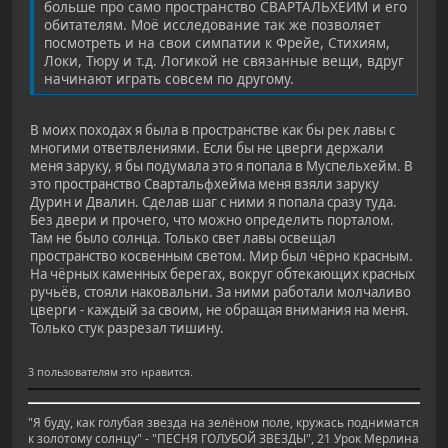
больше про само пространство СВАРТАЛЬХЕЙМ и его
обитателям. Моё исследование так же позволяет
посмотреть и на свои симпатии к Фрейе, Стихиям,
Локи, Тюру и т.д. Логикой не связанные вещи, вдруг
начинают играть совсем по другому.
В моих походах я была в пространстве как бы рек лавы с
многими ответвлениями. Если бы не цверги держали
меня заруку, я бы подумала это я попала в Муспельхейм. В
это пространство Свартальфхейма меня взяли заруку
Дурин и Двалин. Сделав шаг с ними я попала сразу туда.
Без двери и прочего, что можно определить порталом.
Там не было солнца. Только свет лавы освещал
пространство косвенным светом. Мир был чёрно красным.
На чёрных каменных берегах, вокруг обтекающих красных
ручьёв, стояли наковальни. За ними работали молчаливо
цверги - каждый за своим, не обращая внимания на меня.
Только стук разрезал тишину.
3 пользователям это нравится.
"Я буду, как голубая звезда на зелёном поле, кружась подниматся
к золотому солнцу" - "ПЕСНЯ ГОЛУБОЙ ЗВЕЗДЫ", 21 Урок Мерлина