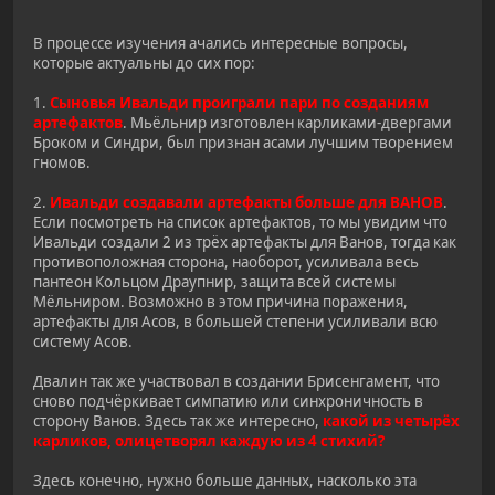
В процессе изучения ачались интересные вопросы,
которые актуальны до сих пор:
1.
Сыновья Ивальди проиграли пари по созданиям
артефактов
. Мьёльнир изготовлен карликами-двергами
Броком и Синдри, был признан асами лучшим творением
гномов.
2.
Ивальди создавали артефакты больше для ВАНОВ
.
Если посмотреть на список артефактов, то мы увидим что
Ивальди создали 2 из трёх артефакты для Ванов, тогда как
противоположная сторона, наоборот, усиливала весь
пантеон Кольцом Драупнир, защита всей системы
Мёльниром. Возможно в этом причина поражения,
артефакты для Асов, в большей степени усиливали всю
систему Асов.
Двалин так же участвовал в создании Брисенгамент, что
сново подчёркивает симпатию или синхроничность в
сторону Ванов. Здесь так же интересно,
какой из четырёх
карликов, олицетворял каждую из 4 стихий?
Здесь конечно, нужно больше данных, насколько эта