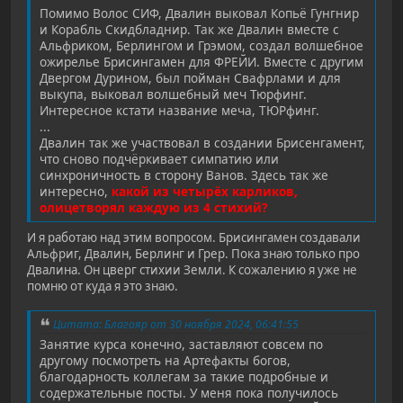
Помимо Волос СИФ, Двалин выковал Копьё Гунгнир
и Корабль Скидбладнир. Так же Двалин вместе с
Альфриком, Берлингом и Грэмом, создал волшебное
ожирелье Брисингамен для ФРЕЙИ. Вместе с другим
Двергом Дурином, был пойман Свафрлами и для
выкупа, выковал волшебный меч Тюрфинг.
Интересное кстати название меча, ТЮРфинг.
...
Двалин так же участвовал в создании Брисенгамент,
что сново подчёркивает симпатию или
синхроничность в сторону Ванов. Здесь так же
интересно,
какой из четырёх карликов,
олицетворял каждую из 4 стихий?
И я работаю над этим вопросом. Брисингамен создавали
Альфриг, Двалин, Берлинг и Грер. Пока знаю только про
Двалина. Он цверг стихии Земли. К сожалению я уже не
помню от куда я это знаю.
Цитата: Благояр от 30 ноября 2024, 06:41:55
Занятие курса конечно, заставляют совсем по
другому посмотреть на Артефакты богов,
благодарность коллегам за такие подробные и
содержательные посты. У меня пока получилось