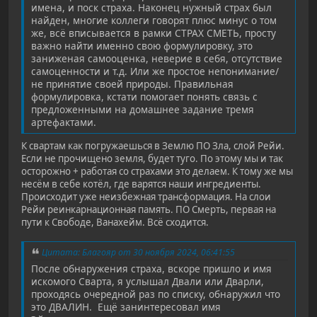
имена, и поск страха. Наконец нужный страх был
найден, многие коллеги говорят плюс минус о том
же, всё вписывается в рамки СТРАХ СМЕТЬ, просту
важно найти именно свою формулировку, это
заниженая самооценка, неверие в себя, отсутствие
самоценности и т.д. Или же простое непонимание/
не принятие своей природы. Правильная
формулировка, кстати помогает понять связь с
предложенными на домашнее задание тремя
артефактами.
К свартам как погружаешься в Землю ПО Зла, слой Рейи.
Если не прочищено земля, будет туго. По этому мы и так
осторожно + работая со страхами это делаем. К тому же мы
несём в себе котёл, где варятся наши ингредиенты.
Происходит уже неизбежная трансформация. На слои
Рейи реинкарнационная память. ПО Смерть, первая на
пути к Свободе, Ванахейм. Всё сходится.
Цитата: Благояр от 30 ноября 2024, 06:41:55
После обнаружения страха, вскоре пришло и имя
искомого Сварта, я услышал Двали или Дварли,
проходясь очередной раз по списку, обнаружил что
это ДВАЛИН. Ещё занинтересовал имя