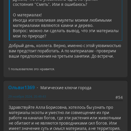
состояния "Сметь". Или я ошибаюсь?
О материалах!
Иногда изготавливая амулеты моими любимыми
материалами являются камни и дерево.
Вопрос: можно ли сделать вывод, что эти материалы
мои по природе?
Добрый день, коллега. Верно, именно с этой уязвимостью
вам предстоит поработать. А по материалам - проверим
ваши предположения на третьем занятии. До встречи.
1 пользователю это нравится.
Ольви1369
Магические ключи города
29 ноября 2024, 20:49:43
#54
Здравствуйте Алла Борисовна, хотелось бы узнать про
материалы экзоты и уместно ли совмещение их при
работе на каналах богов, где эти растения или животными
не обитают и не являются проводниками сил богов. Или
имеет значение суть и смысл материала, а не территория.