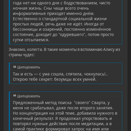
года нет ни одного дня с бодрствованием, чисто
ночная жизнь. Сны чаще всего очень
информативные приходят именно днём.
Естественно о стандартной социальной жизни
простых людей, речь даже не идёт. Иногда от
бессонницы и озарений, постоянно изменённое
состояние, доходит до "одуревшего", потом просто
сутки отсыпаемся.
Знакомо, колегга. В такие моменты я вспоминаю Алису из
страны чудес:
Цитировать
Так и есть — с ума сошла, спятила, чокнулась!..
Открою тебе секрет: безумцы всех умней.
Цитировать
Предложенный метод поиска "своего" Сварта, у
меня не срабатывал, даже после второго занятия.
Но концентрация на этой теме, добавила нужного в
конечный результат. Я продолжал упорствовать и
повторял нужные действия после медитации, а в
самой практике формировал запрос на имя или