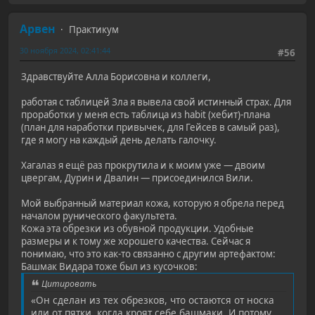
Арвен
Практикум
30 ноября 2024, 02:41:44
#56
Здравствуйте Алла Борисовна и коллеги,
работая с таблицей Зла я вывела свой истинный страх. Для
проработки у меня есть таблица из habit (хебит)-плана
(план для наработки привычек, для Гейсев в самый раз),
где я могу на каждый день делать галочку.
Хагалаз я ещё раз прокрутила и к моим уже — двоим
цвергам, Дурин и Двалин — присоединился Вили.
Мой выбранный материал кожа, которую я обрела перед
началом рунического факультета.
Кожа эта обрезки из обувной продукции. Удобные
размеры и к тому же хорошего качества. Сейчас я
понимаю, что это как-то связанно с другим артефактом:
Башмак Видара тоже был из кусочков:
Цитировать
«Он сделан из тех обрезков, что остаются от носка
или от пятки, когда кроят себе башмаки. И потому