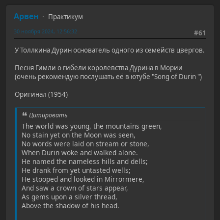
Арвен
Практикум
30 ноября 2024, 12:56:32
#61
У Толлкина Дурин основатель одного из семейств цвергов.
Песня Гимли о гибели королевства Дурина в Мории
(очень рекомендую послушать её в ютубе "Song of Durin ")
Оригинал (1954)
Цитировать
The world was young, the mountains green,
No stain yet on the Moon was seen,
No words were laid on stream or stone,
When Durin woke and walked alone.
He named the nameless hills and dells;
He drank from yet untasted wells;
He stooped and looked in Mirrormere,
And saw a crown of stars appear,
As gems upon a silver thread,
Above the shadow of his head.