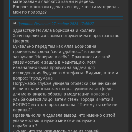
материалами являются камни и дерево.
Вопрос: можно ли сделать вывод, что эти материалы
мои по природе?
Цитата: Eleyna от 27 ноября 2024, 17:40:27
Здравствуйте! Алла Борисовна и коллеги!
Хочу поделиться своим погружением в пространство
Цвергов.
Буквально перед тем как Алла Борисовна
произнесла слова "сели удобно...." в голове
зазвучало "Неверие в себя". Практически с этой
уязвимостью и зашла в медитацию. Хотя
изначально была продумана задача для
исследования будущего Артефакта. Видимо, в том и
вопрос: "продумана".
Погружаясь глубже увидела отблески свечей какие
были в старинных замках и.....удивительно (ведь
для меня видеть образы в медитации нонсонс)
улыбающееся лицо, затем стены Города и четкий
ВОПРОС из этого пространства: "Почему ты себе не
веришь?"
Правильно ли я сделала вывод, что именно с этой
уязвимостью и нужно мне сейчас нужно
поработать?
Думаю, что эта уязвимость одна из граней