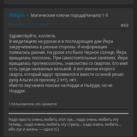
Helgos
Магические ключи города(Начало) 1-5
30 ноября 2024, 12:20:03
#60
Здравствуйте, коллеги.
В медитациях на уроках и в последующие дни Йера
закручивалась в разные стороны. И информация
появилась разная. На уроке это было Черное солнце, Йера
вращалась посолонь. При самостоятельных занятиях, Йера
вращалась противосолонь, знакомство со свартом. Его имя
есть среди названных вëльвой. А вот имени второго
сварта, который вдруг проявился и вместе со мной резал
руну Альгиз (я прохожу 2 этт), нет.
Имя по звучанию похоже на Норди и Ньëрди, но не
Нордри.
1 пользователю это нравится.
Надо просто очень любить этот лук... надо очень любить эту
тетиву... надо очень любить эту стрелу... надо очень любить...
ибо лук и жизнь — одно! (С)