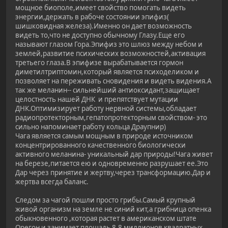
мощное биополе,имеет свойство помогать видеть
энергии,держать в рабоче состоянии эпифиз(
шишковидная железа).Именно он дает возможность
видеть то,что не доступно обычному Глазу.Еще его
называют глазом Гора.Эпифиз это шлюз между небом и
землей,развитие психических возможностей,активация
третьего глаза.В эпифизе вырабатывается гормон
диметилтриптомин,который является психоделиком и
позволяет на переживать сновидения и видеть видения.А
так же меланин-- сильнейший антиоксидант,защищает
целостность нашей ДНК и препятствует мутации
ДНК.Оптимизирует работу нервной системы,обладает
радиопротекторным,гепатопротекторным свойством- это
сильно напоминает работу кольца Драупнир)
Чага является самым мощным в природе источником
концентрированного качественного биологически
активного меланина- уникальный дар природы!Чага живет
на березе,питается ею и одновременно разрушает ее.Это
Дар через принятие и жертву,через трансформацию.Дар и
жертва всегда баланс.
Следом за чагой пошли просто грибы.Самый крупный
живой организм на земле не синий кит,а грибница опенка
обыкновенного ,которая растет в американском штате
Орегон и занимает площадь 8,8 миллионов квадратных