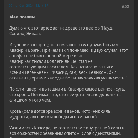
29 ноября 2024, 13:16:57
#52
Мед поэзии
Думаю что этот артефакт на древе это вектор (Науд,
Совило, Эйваз).
Изучение это артефакта связано сразу с двумя богами
Квасир и Браги. Причем как я понимаю, в двух случая, этот
артефакт не был в полной мере взят.
Квасир как писали коллеги выше, стал не
соответствующим носителем. Как написано в книге
Ксении Евгеньевны: "Квасир, сам, весь целиком, был
опознан цвергами как одна большая ходячая уязвимость."
По сути, цверги вытащили в Квасире самое ценное - суть,
его кровь. Понимая что, его придется иначе дополнять
слишком много чем.
Кровь (сила договора асов и ванов, источник силы,
мудрости; алгоритмы победы асов и ванов).
Уязвимость Квасира, не соответствие внутренней силы и
возможностей с реальным опытом. Слов с действиями.