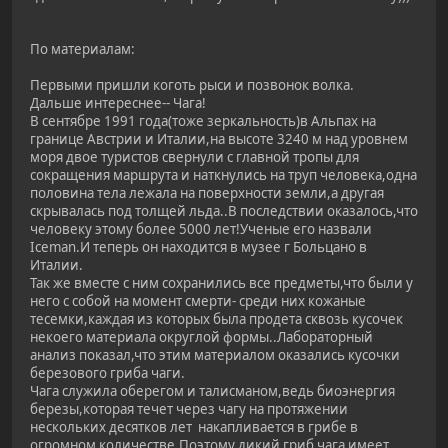
По материалам:
Первыми пришли коготь рыси и позвонок волка.
Дальше интереснее-- Чага!
В сентябре 1991 года(тоже зеркальность)в Альпах на
границе Австрии и Италии,на высоте 3240 м над уровнем
моря двое туристов свернули с главной тропы для
сокращения маршрута и наткнулись на труп человека,одна
половина тела лежала на поверхности земли,а другая
скрывалась под толщей льда..В последствии оказалось,что
человеку этому более 5000 лет!Ученые его назвали
Iceman.И теперь он находится в музее г Больцано в
Италии.
Так же вместе с ним сохранились все предметы,что были у
него с собой на момент смерти- среди них кожаные
тесемки,каждая из которых была продета сквозь кусочек
некоего материала округлой формы..Лабораторный
анализ показал,что этим материалом оказались кусочки
березового гриба чаги.
Чага служила оберегом и талисманом,ведь биоэнергия
березы,которая течет через чагу на протяжении
нескольких десятков лет накапливается в грибе в
огромном количестве.Поэтому дикий гриб чага имеет