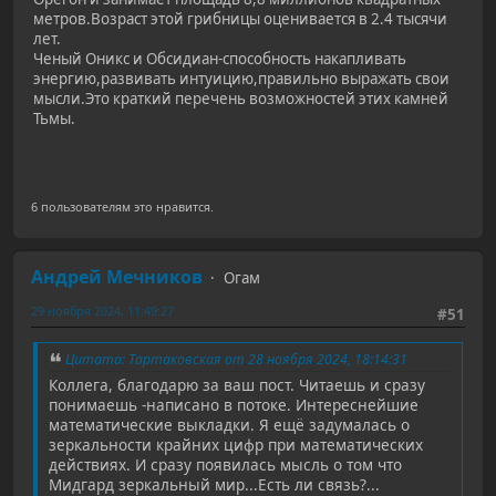
метров.Возраст этой грибницы оценивается в 2.4 тысячи
лет.
Ченый Оникс и Обсидиан-способность накапливать
энергию,развивать интуицию,правильно выражать свои
мысли.Это краткий перечень возможностей этих камней
Тьмы.
6 пользователям это нравится.
Андрей Мечников
Огам
29 ноября 2024, 11:49:27
#51
Цитата: Тартаковская от 28 ноября 2024, 18:14:31
Коллега, благодарю за ваш пост. Читаешь и сразу
понимаешь -написано в потоке. Интереснейшие
математические выкладки. Я ещё задумалась о
зеркальности крайних цифр при математических
действиях. И сразу появилась мысль о том что
Мидгард зеркальный мир...Есть ли связь?...