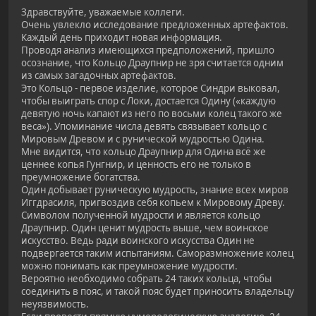
Здравствуйте, уважаемые коллеги.
Очень увлекло исследование предложенных артефактов.
Каждый день приходит новая информация.
Проводя анализ имеющихся предположений, пришло
осознание, что Кольцо Драупнир не зря считается одним
из самых загадочных артефактов.
Это Кольцо - первое изделие, которое Синдри выковал,
чтобы выиграть спор с Локи, достается Одину («каждую
девятую ночь капают из него по восьми колец такого же
веса»). Упоминание числа девять связывает кольцо с
Мировым Древом и с рунической мудростью Одина.
Мне видится, что кольцо Драупнир для Одина всё же
ценнее копья Гунгнир, и ценность его не только в
преумножение богатства.
Один добывает руническую мудрость, знание всех миров
Иггдрасиля, пригвоздив себя копьем к Мировому Древу.
Символом полученной мудрости и является кольцо
Драупнир. Один ценит мудрость выше, чем воинское
искусство. Ведь ради воинского искусства Один не
подвергается таким испытаниям. Саморазмножение колец
можно понимать как преумножение мудрости.
Вероятно необходимо собрать 24 таких кольца, чтобы
соединить в пояс, и такой пояс будет приносить владельцу
неуязвимость.