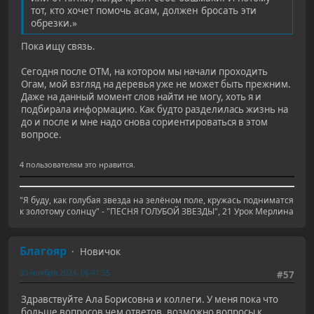
тот, кто хочет помочь асам, должен бросать эти
обрезки.»
Пока ищу связь.
Сегодня после ОТМ, на котором мы начали проходить
Огам, мой взгляд на деревья уже не может быть прежним.
Даже на данный момент слов найти не могу, хоть я и
подбирала информацию. Как будто разделилась жизнь на
до и после и мне надо снова сориентироваться в этом
вопросе.
4 пользователям это нравится.
"Я буду, как голубая звезда на зелёном поле, кружась подниматся
к золотому солнцу" - "ПЕСНЯ ГОЛУБОЙ ЗВЕЗДЫ", 21 Урок Мерлина
Благояр
Новичок
30 ноября 2024, 06:41:55
#57
Здравствуйте Ала Борисовна и коллеги. У меня пока что
больше вопросов чем ответов, возможно вопросы к