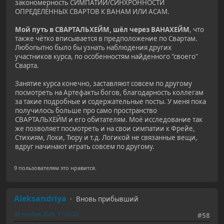
закономерность СИМПАТИИ/СИНХРОННОСТИ
ОПРЕДЕЛЁННЫХ СВАРТОВ К ВАНАМ ИЛИ АСАМ.
Мой путь в СВАРТАЛЬХЕЙМ, шёл через ВАНАХЕЙМ
, что
также чётко вписывается в предположение по Свартам.
Любопытно было бы узнать наблюдения других
участников курса, по особенностям найденного "своего"
Сварта.
Занятие курса конечно, заставляют совсем по другому
посмотреть на Артефакты богов, благодарность коллегам
за такие подробные и содержательные посты. У меня пока
получилось больше про само пространство
СВАРТАЛЬХЕЙМ и его обитателям. Моё исследование так
же позволяет посмотреть и на свои симпатии к Фрейе,
Стихиям, Локи, Тюру и т.д. Логикой не связанные вещи,
вдруг начинают играть совсем по другому.
9 пользователям это нравится.
Aleksandriya
Вновь прибывший
30 ноября 2024, 11:02:20
#58