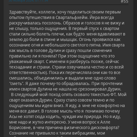
30 ноября 2024, 01:11:54
#55
Здравствуйте, коллеги, хочу поделиться своим первым
опытом путешествия в Свартальфхейм. Йера всегда
раскручивалась посолонь. Образов и голосов я не вижу и
не слышу, только ощущения. В первый спуск к свартом
стали сильно болеть плечи, как будто меня вдавливают в
землю до боли в спине и мышцах. Огонь проявился как
осознание огня и небольшого светлого пятна. Имя сварта
как мысль в голове Дулин и сразу пошли сомнения
правильно ли я поняла? При этом ощущение что это
уважаемый сварт. С именем я разберусь позже, сейчас
техзадание и страхи. Страхи озвучивала честно и со всей
ответственностью). Пока их перечисляла они как-то все
смешались, объединились и выдали мне одно слово
"сметь". Я даже почему-то обрадовалась. При прочтении
имен свартов Дулина не нашла но срезонировал Дурин.
В следующий мой поход опять сковало тяжестью ФТ. Мой
сварт оказался Дурин. Сразу стало совсем темно и по
ощущениям мы идем вниз. Я иду, а мне не комфортно на
меня все давит. В голове мысль что я понимаю почему
Асы не хотят сюда ходить, чуждая им природа. Но я иду,
мне надо и жутко интересно. У меня вопрос к Алле
Борисовне, в чем причина физического дискомфорта?
Сознание не привыкло к таким вибрациям, мои