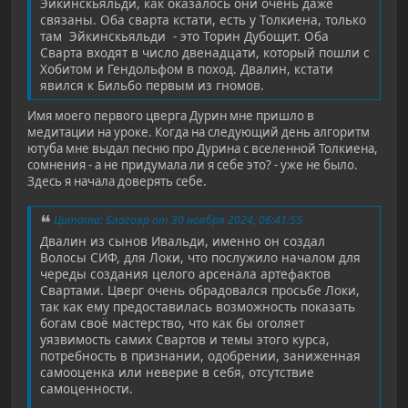
Эйкинскьяльди, как оказалось они очень даже
связаны. Оба сварта кстати, есть у Толкиена, только
там Эйкинскьяльди - это Торин Дубощит. Оба
Сварта входят в число двенадцати, который пошли с
Хобитом и Гендольфом в поход. Двалин, кстати
явился к Бильбо первым из гномов.
Имя моего первого цверга Дурин мне пришло в
медитации на уроке. Когда на следующий день алгоритм
ютуба мне выдал песню про Дурина с вселенной Толкиена,
сомнения - а не придумала ли я себе это? - уже не было.
Здесь я начала доверять себе.
Цитата: Благояр от 30 ноября 2024, 06:41:55
Двалин из сынов Ивальди, именно он создал
Волосы СИФ, для Локи, что послужило началом для
череды создания целого арсенала артефактов
Свартами. Цверг очень обрадовался просьбе Локи,
так как ему предоставилась возможность показать
богам своё мастерство, что как бы оголяет
уязвимость самих Свартов и темы этого курса,
потребность в признании, одобрении, заниженная
самооценка или неверие в себя, отсутствие
самоценности.