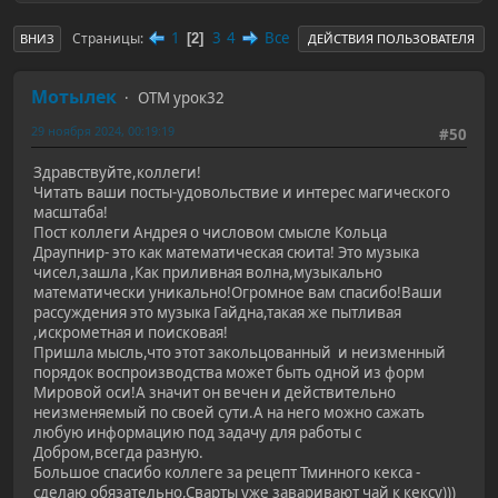
1
3
4
Все
Страницы
2
ВНИЗ
ДЕЙСТВИЯ ПОЛЬЗОВАТЕЛЯ
Мотылек
ОТМ урок32
29 ноября 2024, 00:19:19
#50
Здравствуйте,коллеги!
Читать ваши посты-удовольствие и интерес магического
масштаба!
Пост коллеги Андрея о числовом смысле Кольца
Драупнир- это как математическая сюита! Это музыка
чисел,зашла ,Как приливная волна,музыкально
математически уникально!Огромное вам спасибо!Ваши
рассуждения это музыка Гайдна,такая же пытливая
,искрометная и поисковая!
Пришла мысль,что этот закольцованный и неизменный
порядок воспроизводства может быть одной из форм
Мировой оси!А значит он вечен и действительно
неизменяемый по своей сути.А на него можно сажать
любую информацию под задачу для работы с
Добром,всегда разную.
Большое спасибо коллеге за рецепт Тминного кекса -
сделаю обязательно,Сварты уже заваривают чай к кексу)))