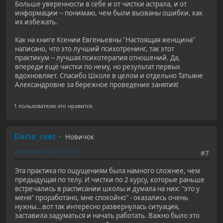
Больше уверенности в себе и от чистки астрала, и от
информации -- понимаю, чем были вызваны ошибки, как
их избежать.
Как на книге Ксении Евгеньевны "Настоящая женщина"
написано, что это лучший психотренинг, так этот
практикум -- лучшая психотерапия отношений. Да,
впереди ещё чистки по нему, но результат первых
вдохновляет. Спасибо Школе в целом и отдельно Татьяне
Александровне за бережное проведение занятия!
1 пользователю это нравится.
Daria_cvet
Новичок
29 апреля 2026, 22:23:29
#7
Эта практика по ощущениям была намного сложнее, чем
предыдущая по телу. И чистки по 2 курсу, которые раньше
встречались в расписании школы и думала на них: "это у
меня" проработано, мне спокойно" - оказались очень
нужны...вот так интересно развернулась ситуация,
заставила задуматься и начать работать. Важно было это