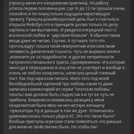
утром (у меня это ежедневная практика). На работу
успела,первая половина дня ,где то до 12-ти прошла очень
спокойно и по плану,только ощущала нарастающую
тревогу. Пришла домой(короткий день был к счастью) и
открыла Фейсбук,что в принципе делаю только по делу-
картины я там выставляю. И увидела очередной пост о
вселенской любви и "царствии божьем". Я обычно такие
вещи даже не читаю. Скучно. А тут-мало того что
прочла,вдруг пошла такая невероятная агрессия,такая
ненависть,физическая тошнота. Чуть не вырвало меня и
,извините уж за подробности и другие неприятности
гастроинтестинального тракта. Одновременно. И я,которая
никогда в переьранках в соц сетях не участвует и вообще я
очень не люблю конфликты ,написала целый гневный
пост. Как под наркозом писала. Мало того под моей
безобиднейшей картиной про любовь какая то дама
написала комментарий из серии "плотская любовь/
похоть/ вам должно быть стыдно,так я и тут ее чуть не
прибила. Вовремя остановилась-реакция у меня
неадекватная была явно на несчастную женщину
-првокатора. Ну и дальше в том же духе. Успокоилась
уравновесилась только уйдя в КС. Это что такое было?
Вообще приступы агрессии стали появляться ,что раньше
для меня не свойственно было. Но чтобы так!