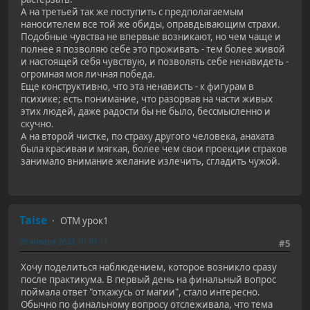
А на третьей так же поступить с предполагаемым
наносителем все той же обиды, оправдывающим страхи.
Подобные чувства не впервые возникают, но чем чаще и
полнее я позволяю себе это проживать - тем более живой
и настоящей себя чувствую, и позволять себе ненавидеть -
огромная моя личная победа.
Еще конструктивно, что эта ненависть - к фигурам в
психике; есть понимание, что разорвав на части живых
этих людей, даже радости бы не было, бессмысленно и
скучно.
А на второй чистке, по страху другого человека, анахата
была красивая и мягкая, более чем свои проекции страхов
занимало внимание желание излечить, сгладить чужой.
Taise
ОТМ урок1
28 января 2023, 01:01:11
#5
Хочу поделиться наблюдением, которое возникло сразу
после практикума. В первый день на финальный вопрос
поймала ответ "откажусь от магии", стало интересно.
Обычно по финальному вопросу отслеживала, что тема