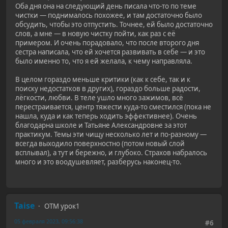
Оба дня она на следующий день писала что-то по теме
чистки — поднималось похожее, и там достаточно было
обсудить, чтобы это отпустить. Точнее, ей было достаточно
слов, а мне — в новую чистку пойти, как раз с её
примером. И очень порадовало, что после второго дня
сестра написала, что ей хочется развивать в себе — и это
было именно то, что я ей желала, к чему направляла.
В целом гораздо меньше критики (как к себе, так и к
поиску недостатков в других), гораздо больше радости,
лёгкости, любви. В теле ушло много зажимов, всё
перестраивается, центр тяжести куда-то сместился (пока не
нашла, куда и как теперь ходить эффективнее). Очень
благодарна школе и Татьяне Александровне за этот
практикум. Темы эти чищу несколько лет и по-разному —
всегда выходило поверхностно (потом новый слой
всплывал), а тут и бережно, и глубоко. Страхов набралось
много и это воодушевляет, разберусь наконец-то.
Taise
ОТМ урок1
05 февраля 2023, 09:56:38
#6