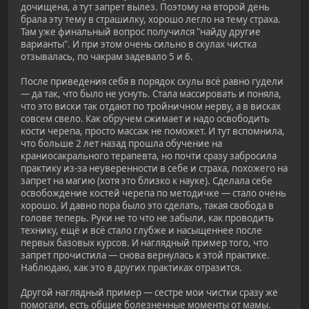
дочищена, а тут запрет вылез. Поэтому на второй день
брала эту тему в страшилку, хорошо легло на тему страха.
Там уже финальный вопрос получился "найду другие
варианты". И при этом очень сильно в скулах чистка
отзывалась, по чакрам задевало 5 и 6.
После приведения себя в порядок скулы всё равно гудели
— да так, что было не уснуть. Стала массировать и поняла,
что это виски так отдают по тройничном нерву, а в висках
совсем свело. Как обручем сжимает и надо освободить
кости черепа, просто массаж не поможет. И тут вспомнила,
что больше 2 лет назад прошла обучение на
краниосакрального терапевта, но почти сразу забросила
практику из-за неуверенности в себе и страха, похожего на
запрет на магию (хотя это близко к науке). Сделала себе
освобождение костей черепа по методичке — стало очень
хорошо. И давно пора было это сделать, такая свобода в
голове теперь. Руки не то что не забыли, как проводить
технику, ещё и всё стало глубже и насыщеннее после
первых базовых курсов. И наглядный пример того, что
запрет прочистила — снова вернулась к этой практике.
Наблюдаю, как это в других практиках отразится.
Другой наглядный пример — сестре мои чистки сразу же
помогали, есть общие болезненные моменты от мамы.