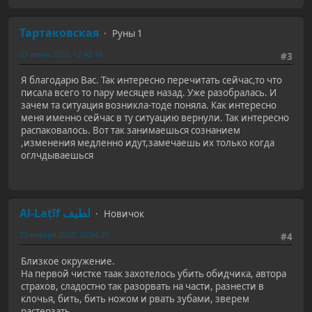
Тартаковская
Руны 1
27 июня 2022, 12:42:18
#3
Я благодарю Вас. Так интересно перечитать сейчас,то что
писала всего то пару месяцев назад. Уже разобралась. И
зачем та ситуация возникла-тоде поняла. Как интересно
меня именно сейчас в ту ситуацию вернули. Так интересно
распаковалось. Вот так занимаешься сознанием
,изменения медленно идут,замечаешь их только когда
оглчдываешься
Al-Laṭīf لطيف
Новичок
23 января 2023, 22:54:20
#4
Близкое окружение.
На первой чистке таак захотелось убить обидчика, автора
страхов, сладостно так разорвать на части, разнести в
клочья, бить, бить ножом и рвать зубами, зверем
растерзать.