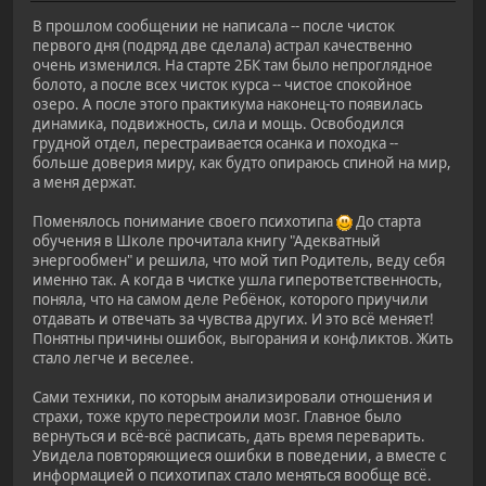
В прошлом сообщении не написала -- после чисток
первого дня (подряд две сделала) астрал качественно
очень изменился. На старте 2БК там было непроглядное
болото, а после всех чисток курса -- чистое спокойное
озеро. А после этого практикума наконец-то появилась
динамика, подвижность, сила и мощь. Освободился
грудной отдел, перестраивается осанка и походка --
больше доверия миру, как будто опираюсь спиной на мир,
а меня держат.
Поменялось понимание своего психотипа
До старта
обучения в Школе прочитала книгу "Адекватный
энергообмен" и решила, что мой тип Родитель, веду себя
именно так. А когда в чистке ушла гиперответственность,
поняла, что на самом деле Ребёнок, которого приучили
отдавать и отвечать за чувства других. И это всё меняет!
Понятны причины ошибок, выгорания и конфликтов. Жить
стало легче и веселее.
Сами техники, по которым анализировали отношения и
страхи, тоже круто перестроили мозг. Главное было
вернуться и всё-всё расписать, дать время переварить.
Увидела повторяющиеся ошибки в поведении, а вместе с
информацией о психотипах стало меняться вообще всё.