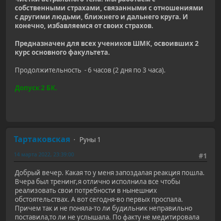
собственными страхами, связанными с отношениями
с другими людьми, ближнего и дальнего круга. И
конечно, избавляемся от своих страхов.
Предназначен для всех учеников ШМК, освоивших 2
курс основного факультета.
Продолжительность - 6 часов (2 дня по 3 часа).
Допуск 2 БК.
Тартаковская
Руны 1
14 марта 2022, 23:39:00
#1
Добрый вечер. Какая то у меня запоздалая реакция пошла.
Вчера был тренинг,я отлично исполнила все чтобы
реализовать свои потребности в нынешних
обстоятельствах. А вот сегодня-во первых проспала.
Причем так и не поняла-то ли будильник неправильно
поставила,то ли не услышала. По факту не медитировала