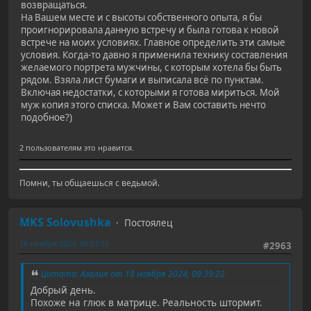
возвращаться.
На Вашем месте и с высоты собственного опыта, я бы
проигнорировала данную встречу и была готова к новой
встрече на моих условиях. Главное определить эти самые
условия. Когда-то давно я применила технику составления
желаемого портрета мужчины, с которым хотела бы быть
рядом. Взяла лист бумаги и выписала всё по пунктам.
Включая недостатки, с которыми я готова мириться. Мой
муж копия этого списка. Может и Вам составить нечто
подобное?)
2 пользователям это нравится.
Помни, ты общаешься с ведьмой.
MKS Solovushka
Постоялец
18 ноября 2024, 09:57:51
#2963
Цитата: Азалия от 18 ноября 2024, 09:39:22
Добрый день.
Похоже на глюк в матрице. Реальность штормит.