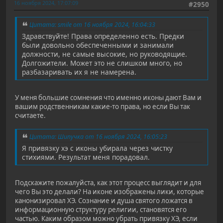
16 ноября 2024, 17:07:09
#2950
Цитата: smile от 16 ноября 2024, 16:04:33
Здравствуйте! Права определенно есть. Предки
были довольно обеспеченными и занимали
должности, не самые высокие, но руководящие.
Долгожители. Может это не слишком много, но
разбазаривать их я не намерена.
У меня большие сомнения что именно иконы дают Вам и
вашим родственникам какие-то права, но если Вы так
считаете.
Цитата: Шипучка от 16 ноября 2024, 16:05:23
Я привязку хэ с иконы убирала через чистку
стихиями. Результат меня порадовал.
Подскажите пожалуйста, как этот процесс выглядит и для
чего Вы это делали? На иконе изображены лики, которые
канонизировал ХЭ. Сознание и душа святого ложатся в
информационную структуру религии, становятся его
частью. Каким образом можно убрать привязку ХЭ, если