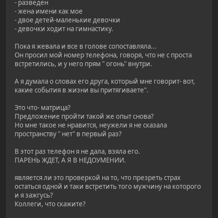
- разведен
- жена имени как мое
- двое детей-маленькие девочки
- девочки ходит на гимнастику.
Пока я жевала и все в голове сопоставляла...
Он просил мой номер телефона, говоря, что не с проста
встретились, и у него прям " огонь" внутри.
А я думала о словах его друга, который мне говорит- вот,
какие события в жизни вы притягиваете".
Это что- матрица?
Предложение пройти такой же опыт снова?
Но мне такое не нравится, неужели я не сказала
пространству " нет" в первый раз?
В этот раз телефон я не дала, взяла его.
ПАРЕНЬ ЖДЕТ, А Я В НЕДОУМЕНИИ.
является ли это проверкой на то, что презреть страх
остаться одной и таки встретить того мужчину на которого
и я зажгусь?
Коллеги, что скажите?