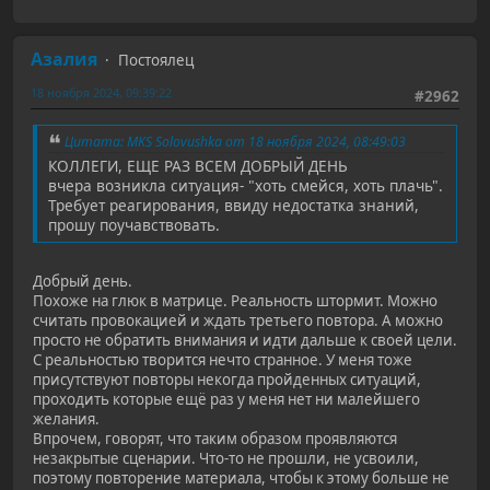
Азалия
Постоялец
18 ноября 2024, 09:39:22
#2962
Цитата: MKS Solovushka от 18 ноября 2024, 08:49:03
КОЛЛЕГИ, ЕЩЕ РАЗ ВСЕМ ДОБРЫЙ ДЕНЬ
вчера возникла ситуация- "хоть смейся, хоть плачь".
Требует реагирования, ввиду недостатка знаний,
прошу поучавствовать.
Добрый день.
Похоже на глюк в матрице. Реальность штормит. Можно
считать провокацией и ждать третьего повтора. А можно
просто не обратить внимания и идти дальше к своей цели.
С реальностью творится нечто странное. У меня тоже
присутствуют повторы некогда пройденных ситуаций,
проходить которые ещё раз у меня нет ни малейшего
желания.
Впрочем, говорят, что таким образом проявляются
незакрытые сценарии. Что-то не прошли, не усвоили,
поэтому повторение материала, чтобы к этому больше не