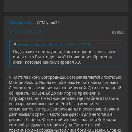
Шипучка
ОТМ урок32
16 ноября 2024, 20:38:14
#2952
Цитата: Mao от 16 ноября 2024, 17:07:09
Подскажите пожалуйста, как этот процесс выглядит
и для чего Вы это делали? На иконе изображены
лики, которые канонизировал ХЭ.
Я чистила икону Богородицы, которая является ипостасью
Матери Земли. Икона не обычная. Её рисовал космонавт
Леонов и она не является канонической. Да и намоленной
её назвать нельзя. Её до сих пор не признали в
патриархате, но в местной церкви, где разбился Гагарин,
её разрешили выставлять. Это было условием
космонавтов, которые за свои деньги восстанавливали и
расписывали храм. Некоторые фрески для него также
рисовал Леонов. Фон у этой иконы — планета Земля, за
которой угадывается ещё и Луна. Так что на ней
практически изображены три лика богини Земли. Словно