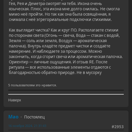
Гея, Рея и Деметра смотрят на тебя. Икона очень
языческая. Плюс, эта икона мне долго снилась. Не смогла
мимо неё пройти. Но так как она была освящённая, я
снимала с неё эгрегориальные подключки стихиями.
Как выглядит чистка? Как и круг ПО. Располагаете стихии
по сторонам света (Огонь — свеча, Вода — стакан с водой,
Земля — соль или земля, Воздух — ароматическая
палочка). Внутрь кладёте предмет чистки и создаёте
намерение. И наблюдаете за процессом. Можно
закончить, когда сгорит свеча или ароматическая палочка.
Ориентир — личные ощущения. И отзыв ЯЕ. После
ритуала — все использованные элементы отдаются с
благодарностью обратно природе. Не в мусорку
5 пользователям это нравится.
Наверх
Mao
Постоялец
16 ноября 2024, 21:31:43
#2953