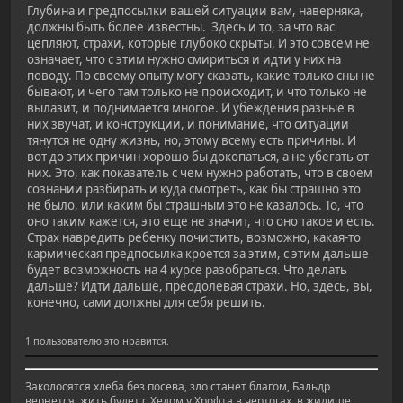
Глубина и предпосылки вашей ситуации вам, наверняка,
должны быть более известны. Здесь и то, за что вас
цепляют, страхи, которые глубоко скрыты. И это совсем не
означает, что с этим нужно смириться и идти у них на
поводу. По своему опыту могу сказать, какие только сны не
бывают, и чего там только не происходит, и что только не
вылазит, и поднимается многое. И убеждения разные в
них звучат, и конструкции, и понимание, что ситуации
тянутся не одну жизнь, но, этому всему есть причины. И
вот до этих причин хорошо бы докопаться, а не убегать от
них. Это, как показатель с чем нужно работать, что в своем
сознании разбирать и куда смотреть, как бы страшно это
не было, или каким бы страшным это не казалось. То, что
оно таким кажется, это еще не значит, что оно такое и есть.
Страх навредить ребенку почистить, возможно, какая-то
кармическая предпосылка кроется за этим, с этим дальше
будет возможность на 4 курсе разобраться. Что делать
дальше? Идти дальше, преодолевая страхи. Но, здесь, вы,
конечно, сами должны для себя решить.
1 пользователю это нравится.
Заколосятся хлеба без посева, зло станет благом, Бальдр
вернется, жить будет с Хедом у Хрофта в чертогах, в жилище