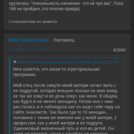
крутилась: "Уникальность снежинки - это не про вас". Пока
1БК не пройден, это похоже правда)
2 пользователям это нравится.
MKS Solovushka
Постоялец
18 ноября 2024, 15:48:43
#2969
Цитата: Птичья личность от 18 ноября 2024, 15:23:13
Мне кажется, это какая-то эгрегориальная
программа.
Мой отец после смерти моей матери начал жить с
ее подругой, которая внешне похожа на мою маму,
ее так же зовут и ее дочь зовут, как меня. В общем,
как будто и не менял женщину. Потом она с ним
рассталась и я наблюдала как он ищет себе пару на
сайте знакомств. Там было где-то 10 женщин,
половина с таким же именем как у моей матери, 2
профессии: как у моей матери и ее подруги.
Одинаковый жизненный путь и кол-во детей. Он
даже не парился, когда с какой-то не клеилось,