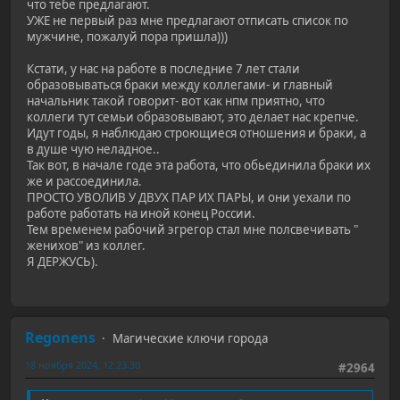
что тебе предлагают.
УЖЕ не первый раз мне предлагают отписать список по
мужчине, пожалуй пора пришла)))
Кстати, у нас на работе в последние 7 лет стали
образовываться браки между коллегами- и главный
начальник такой говорит- вот как нпм приятно, что
коллеги тут семьи образовывают, это делает нас крепче.
Идут годы, я наблюдаю строющиеся отношения и браки, а
в душе чую неладное..
Так вот, в начале годе эта работа, что обьединила браки их
же и рассоединила.
ПРОСТО УВОЛИВ У ДВУХ ПАР ИХ ПАРЫ, и они уехали по
работе работать на иной конец России.
Тем временем рабочий эгрегор стал мне полсвечивать "
женихов" из коллег.
Я ДЕРЖУСЬ).
Regonens
Магические ключи города
18 ноября 2024, 12:23:30
#2964