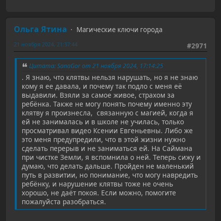
Ольга Ятина
Магические ключи города
21 ноября 2024, 21:37:44
#2971
Цитата: SanaGor от 21 ноября 2024, 17:14:25
. Я знаю, что клятвы нельзя нарушать, но я не знаю
кому я ее давала, и почему так подло с меня её
выдавили. Взяли за самое живое, страхом за
ребёнка. Также не могу понять почему именно эту
клятву я произнесла, связанную с магией, когда я
ей не занималась и в школе не училась, только
просматривал видео Ксении Евгеньевны. Либо же
это меня предупредили, что в этой жизни нужно
сделать перерыв и не заниматься ей. На Саймана
при чистке Земли, я вспомнила о ней. Теперь сижу и
думаю, что делать дальше. Пройден не маленький
путь в развитии, но понимание, что могу навредить
ребёнку, и нарушение клятвы тоже не очень
хорошо, не даёт покоя. Если можно, помогите
пожалуйста разобраться.