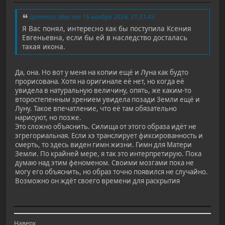
Цитата: Mao от 16 ноября 2024, 21:31:43
Я Вас понял, интересно как бы поступила Ксения
Евгеньевна, если бы ей в наследство досталась
такая икона.
Да, она. Но вот у меня на копии ещё и Луна как будто
прорисована. Хотя на оригинале её нет, но когда её
увидела в натуральную величину, опять, же каким-то
второстепенным зрением увидела позади Земли ещё и
Луну. Такое впечатление, что её там обязательно
нарисуют, но позже.
Это сложно объяснить. Силища от этого образа идёт не
эгрегориальная. Если хэ транслирует фиксированность и
смерть, то здесь виден гимн жизни. Гимн для Матери
Земли. По крайней мере, я так это интерпретирую. Пока
думаю над этим феноменом. Своими мозгами пока не
могу его объяснить, но образ точно появился не случайно.
Возможно он ждёт своего времени для раскрытия
Наверх