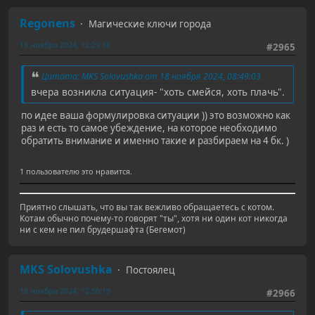
Regonens
Магические ключи города
18 ноября 2024, 12:29:18
#2965
Цитата: MKS Solovushka от 18 ноября 2024, 08:49:03
вчера возникла ситуация- "хоть смейся, хоть плачь".
по идее ваша формулировка ситуации )) это возможно как
раз и есть то самое убеждение, на которое необходимо
обратить внимание и именно такие и разбираем на 4 бк. )
1 пользователю это нравится.
Приятно слышать, что вы так вежливо обращаетесь с котом.
Котам обычно почему-то говорят "ты", хотя ни один кот никогда
ни с кем не пил брудершафта (Бегемот)
MKS Solovushka
Постоялец
18 ноября 2024, 12:50:19
#2966