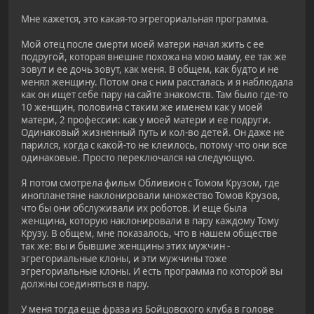
Мне кажется, это какая-то эгрегориальная программа.
Мой отец после смерти моей матери начал жить с ее
подругой, которая внешне похожа на мою маму, ее так же
зовут и ее дочь зовут, как меня. В общем, как будто и не
менял женщину. Потом она с ним рассталась и я наблюдала
как он ищет себе пару на сайте знакомств. Там было где-то
10 женщин, половина с таким же именем как у моей
матери, 2 профессии: как у моей матери и ее подруги.
Одинаковый жизненный путь и кол-во детей. Он даже не
парился, когда с какой-то не клеилось, потому что они все
одинаковые. Просто переключался на следующую.
Я потом смотрела фильм Обливион с Томом Крузом, где
инопланетяне наклонировали множество Томов Крузов,
что бы они обслуживали их роботов. И еще была
женщина, которую наклонировали в пару каждому Тому
Крузу. В общем, мне показалось, что в нашем обществе
так же: вы и бывшие женщины этих мужчин -
эгрегориальные клоны, и эти мужчины тоже
эгрегориальные клоны. И есть программа по которой вы
должны соединяться в пару.
У меня тогда еще фраза из Бойцовского клуба в голове