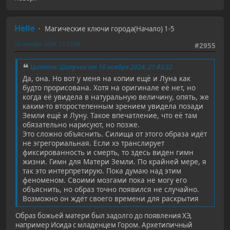
Helle
Магические ключи города(Начало) 1-5
16 ноября 2024, 21:52:49
#2955
Цитата: Шипучка от 16 ноября 2024, 21:43:32
Да, она. Но вот у меня на копии ещё и Луна как
будто прорисована. Хотя на оригинале её нет, но
когда её увидела в натуральную величину, опять, же
каким-то второстепенным зрением увидела позади
Земли ещё и Луну. Такое впечатление, что её там
обязательно нарисуют, но позже.
Это сложно объяснить. Силища от этого образа идёт
не эгрегориальная. Если хэ транслирует
фиксированность и смерть, то здесь виден гимн
жизни. Гимн для Матери Земли. По крайней мере, я
так это интерпретирую. Пока думаю над этим
феноменом. Своими мозгами пока не могу его
объяснить, но образ точно появился не случайно.
Возможно он ждёт своего времени для раскрытия
Образ божьей матери был задолго до появления ХЭ,
например Исида с младенцем Гором. Архетипичный