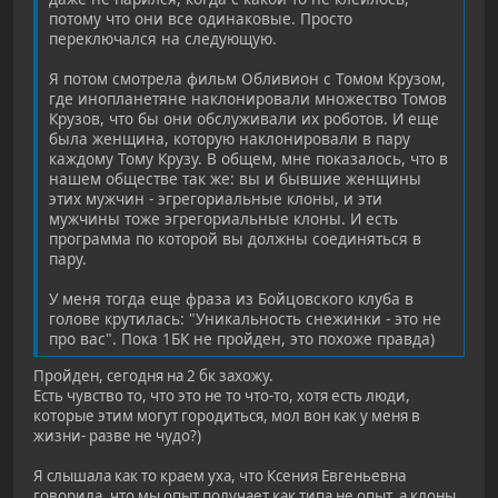
потому что они все одинаковые. Просто
переключался на следующую.
Я потом смотрела фильм Обливион с Томом Крузом,
где инопланетяне наклонировали множество Томов
Крузов, что бы они обслуживали их роботов. И еще
была женщина, которую наклонировали в пару
каждому Тому Крузу. В общем, мне показалось, что в
нашем обществе так же: вы и бывшие женщины
этих мужчин - эгрегориальные клоны, и эти
мужчины тоже эгрегориальные клоны. И есть
программа по которой вы должны соединяться в
пару.
У меня тогда еще фраза из Бойцовского клуба в
голове крутилась: "Уникальность снежинки - это не
про вас". Пока 1БК не пройден, это похоже правда)
Пройден, сегодня на 2 бк захожу.
Есть чувство то, что это не то что-то, хотя есть люди,
которые этим могут городиться, мол вон как у меня в
жизни- разве не чудо?)
Я слышала как то краем уха, что Ксения Евгеньевна
говорила, что мы опыт получает как типа не опыт, а клоны,