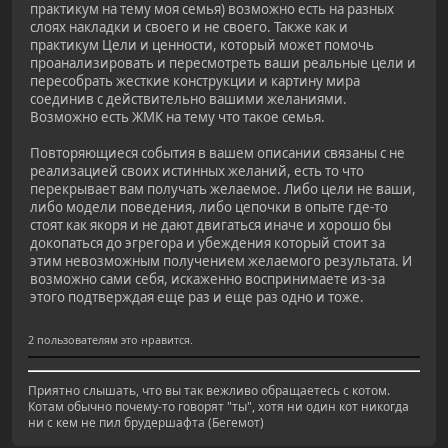
практикум на тему моя семья) возможно есть на разных
слоях накладки и своего и не своего. Также как и
практикум Цели и ценности, который может помочь
проанализировать и пересмотреть ваши реальные цели и
пересобрать жесткие конструкции и картину мира
соединив с действительно вашими желаниями.
Возможно есть ЖМК на тему что такое семья.
Повторяющиеся события в вашем описании связаны с не
реализацией своих истинных желаний, есть то что
перекрывает вам получать желаемое. Либо цели не ваши,
либо модели поведения, либо цепочки в опыте где-то
стоят как якоря и не дают двигаться иначе и хорошо бы
докопаться до эгрегора и убеждения который стоит за
этим невозможным получением желаемого результата. И
возможно сами себя, искаженно воспринимаете из-за
этого подтверждая еще раз и еще раз одно и тоже.
2 пользователям это нравится.
Приятно слышать, что вы так вежливо обращаетесь с котом.
Котам обычно почему-то говорят "ты", хотя ни один кот никогда
ни с кем не пил брудершафта (Бегемот)