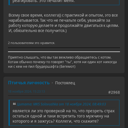
реагировать. Это печалит меня.
Всему свое время, коллега)) с практикой и опытом, это все
нарабатывается. Так что не печальте себя, уважайте за
работу которую делаете и продолжайте двигаться к целям.
И, обязательно все получится.)
2 пользователям это нравится.
Приятно слышать, что вы так вежливо обращаетесь с котом.
Котам обычно почему-то говорят "ты", хотя ни один кот никогда
ни с кем не пил брудершафта (Бегемот)
Птичья личность
Постоялец
18 ноября 2024, 15:23:13
#2968
Цитата: MKS Solovushka от 18 ноября 2024, 08:49:03
является ли это проверкой на то, что презреть страх
остаться одной и таки встретить того мужчину на
которого и я зажгусь? Коллеги, что скажите?