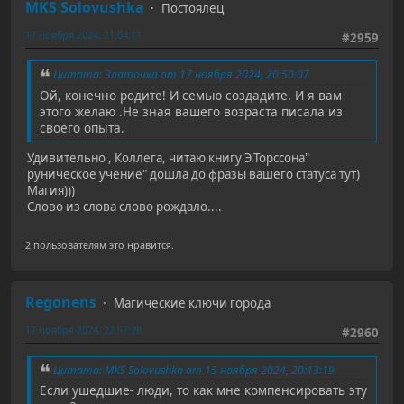
MKS Solovushka
Постоялец
17 ноября 2024, 21:04:11
#2959
Цитата: Златочка от 17 ноября 2024, 20:50:07
Ой, конечно родите! И семью создадите. И я вам
этого желаю .Не зная вашего возраста писала из
своего опыта.
Удивительно , Коллега, читаю книгу Э.Торссона"
руническое учение" дошла до фразы вашего статуса тут)
Магия)))
Слово из слова слово рождало....
2 пользователям это нравится.
Regonens
Магические ключи города
17 ноября 2024, 22:57:28
#2960
Цитата: MKS Solovushka от 15 ноября 2024, 20:13:19
Если ушедшие- люди, то как мне компенсировать эту