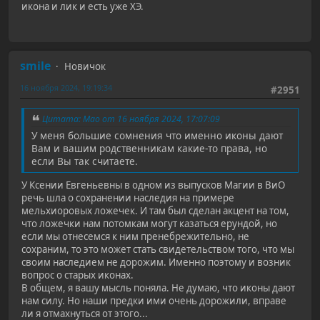
икона и лик и есть уже ХЭ.
smile
Новичок
16 ноября 2024, 19:19:34
#2951
Цитата: Mao от 16 ноября 2024, 17:07:09
У меня большие сомнения что именно иконы дают
Вам и вашим родственникам какие-то права, но
если Вы так считаете.
У Ксении Евгеньевны в одном из выпусков Магии в ВиО
речь шла о сохранении наследия на примере
мельхиоровых ложечек. И там был сделан акцент на том,
что ложечки нам потомкам могут казаться ерундой, но
если мы отнесемся к ним пренебрежительно, не
сохраним, то это может стать свидетельством того, что мы
своим наследием не дорожим. Именно поэтому и возник
вопрос о старых иконах.
В общем, я вашу мысль поняла. Не думаю, что иконы дают
нам силу. Но наши предки ими очень дорожили, вправе
ли я отмахнуться от этого...