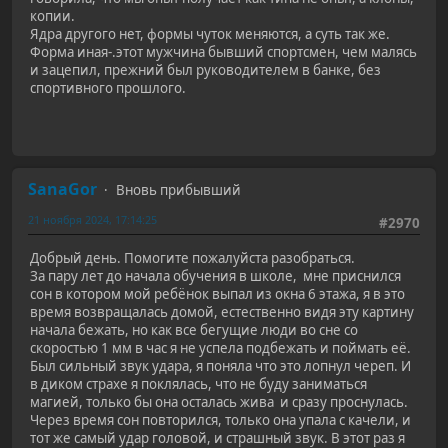
копии.
Ядра другого нет, формы чуток меняются, а суть так же.
Форма иная-.этот мужчина бывший спортсмен, чем малясь
и зацепил, прежний был руководителем в банке, без
спортивного прошлого.
SanaGor
Вновь прибывший
21 ноября 2024, 17:14:25
#2970
Добрый день. Помогите пожалуйста разобраться.
За пару лет до начала обучения в школе, мне приснился
сон в котором мой ребёнок выпал из окна 6 этажа, я в это
время возвращалась домой, естественно видя эту картину
начала бежать, но как все бегущие люди во сне со
скоростью 1 мм в час я не успела подбежать и поймать её.
Был сильный звук удара, я поняла что это лопнул череп. И
в диком страхе я поклялась, что не буду заниматься
магией, только бы она осталась жива и сразу проснулась.
Через время сон повторился, только она упала с качели, и
тот же самый удар головой, и страшный звук. В этот раз я