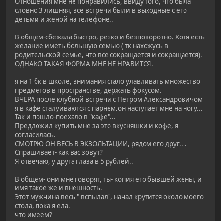
Отношения мне не понравились, ввиду того, что была
словно 3 лишняя, все встречи были в выходные с его
детьми и женой на телефоне..
В общем-сбежала быстро, резко и безповоротно. Хотя есть
желание иметь большую семью ( тк нахожусь в
родительской семье, что все сокращается и сокращается).
ОДНАКО ТАКАЯ ФОРМА МНЕ НЕ НРАВИТСЯ.
я на 1 бк в школе, внимания стало улавливать множество
предметов в пространстве, держать фокусом.
ВЧЕРА после клубной встречи с Петром Александровичом
я в кафе сталуиваются с парнем,он наступает мне на ногу...
Так и пошло-поехало в "кафе"...
Предложил купить мне за это вкусняшки и кофе, я
согласилась.
СМОТРЮ ОН ВЕСЬ В ЭКЗОЛЬТАЦИИ, рядом его друг....
Спрашивает- как вас зовут?
Я отвечаю, у друга глаза в 5 рублей..
В общем- они мне говорят, ты- копия его бывшей жены, и
имя такое же и внешность.
Этот мужчина весь " вспылал", начал крутится около моего
стола, пока я ела.
что имеем?