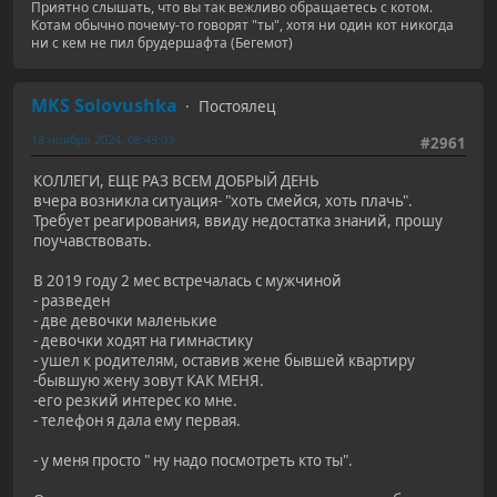
Приятно слышать, что вы так вежливо обращаетесь с котом.
Котам обычно почему-то говорят "ты", хотя ни один кот никогда
ни с кем не пил брудершафта (Бегемот)
MKS Solovushka
Постоялец
18 ноября 2024, 08:49:03
#2961
КОЛЛЕГИ, ЕЩЕ РАЗ ВСЕМ ДОБРЫЙ ДЕНЬ
вчера возникла ситуация- "хоть смейся, хоть плачь".
Требует реагирования, ввиду недостатка знаний, прошу
поучавствовать.
В 2019 году 2 мес встречалась с мужчиной
- разведен
- две девочки маленькие
- девочки ходят на гимнастику
- ушел к родителям, оставив жене бывшей квартиру
-бывшую жену зовут КАК МЕНЯ.
-его резкий интерес ко мне.
- телефон я дала ему первая.
- у меня просто " ну надо посмотреть кто ты".