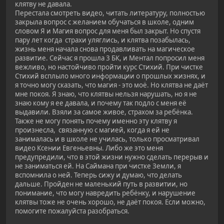
клятву не давала.
Перестала смотреть видео, читать литературу, полностью
закрыла вопрос с желанием обучаться в школе, одним
словом Я и Магия вопрос для меня был закрыт. Но спустя
пару лет когда страхи уляглись, и клятва позабылась,
жизнь меня начала снова продавливать на магическое
развитие. Сейчас я прошла 3 БК, и Ментал попросил меня
вежливо, но настойчиво пройти курс Стихий. При чистке
Стихий всплыло много информации о прошлых жизнях, и
я точно могу сказать, что магия - это моё. Но клятва не даёт
мне покоя. Я знаю, что клятвы нельзя нарушать, но я не
знаю кому я ее давала, и почему так подло с меня её
выдавили. Взяли за самое живое, страхом за ребёнка.
Также не могу понять почему именно эту клятву я
произнесла, связанную с магией, когда я ей не
занималась и в школе не училась, только просматривал
видео Ксении Евгеньевны. Либо же это меня
предупредили, что в этой жизни нужно сделать перерыв и
не заниматься ей. На Саймана при чистке Земли, я
вспомнила о ней. Теперь сижу и думаю, что делать
дальше. Пройден не маленький путь в развитии, но
понимание, что могу навредить ребёнку, и нарушение
клятвы тоже не очень хорошо, не даёт покоя. Если можно,
помогите пожалуйста разобраться.