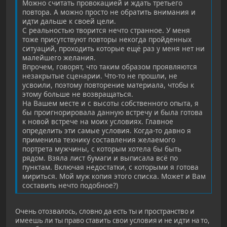
Можно считать провокацией и ждать третьего
повтора. А можно просто не обратить внимания и
идти дальше к своей цели.
С реальностью творится нечто странное. У меня
тоже присутствуют повторы некогда пройденных
ситуаций, проходить которые ещё раз у меня нет ни
малейшего желания.
Впрочем, говорят, что таким образом проявляются
незакрытые сценарии. Что-то не прошли, не
усвоили, поэтому повторение материала, чтобы к
этому больше не возвращаться.
На Вашем месте и с высоты собственного опыта, я
бы проигнорировала данную встречу и была готова
к новой встрече на моих условиях. Главное
определить эти самые условия. Когда-то давно я
применила технику составления желаемого
портрета мужчины, с которым хотела бы быть
рядом. Взяла лист бумаги и выписала всё по
пунктам. Включая недостатки, с которыми я готова
мириться. Мой муж копия этого списка. Может и Вам
составить нечто подобное?)
Очень отозвалось, словно да есть ты и пространство и
имеешь ли ты право ставить свои условия и не идти на то,