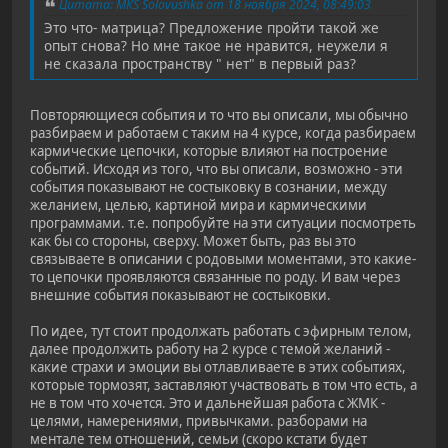
Цитата: MKS Solovushka от 18 ноября 2024, 08:49:03
Это что- матрица? Предложение пройти такой же
опыт снова? Но мне такое не нравится, неужели я
не сказала пространству " нет" в первый раз?
Повторяющиеся события и то что вы описали, мы обычно
разбираем и работаем с таким на 4 курсе, когда разбираем
кармические цепочки, которые влияют на построение
событий. Исходя из того, что вы описали, возможно - эти
события показывают не состыковку в сознании, между
желанием, целью, картиной мира и кармическими
программами. т.е. попробуйте на эти ситуации посмотреть
как бы со стороны, сверху. Может быть, раз вы это
связываете в описании с родовыми моментами, это какие-
то цепочки проявляются связанные по роду. И вам через
внешние события показывают не состыковки.
По идее, тут стоит продолжать работать с эфирным телом,
далее продолжить работу на 2 курсе с темой желаний -
какие страхи и эмоции вы отлавливаете в этих событиях,
которые тормозят, заставляют участвовать в том что есть, а
не в том что хочется. Это и дальнейшая работа с ЖМК -
целями, намерениями, привычками. разборами на
ментале тем отношений, семьи (скоро кстати будет