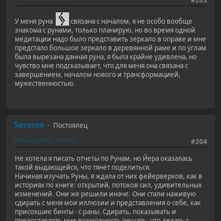
У меня руна
связана с началом, я не особо вообще
знакома с рунами, только планирую, но во время одной
медитации надо было представить зеркало в оправе и мне
предстало большое зеркало в деревянной раме и по углам
была вырезана данная руна, я была крайне удивлена, но
чувство мне подсказывает, что для меня она связана с
завершением, началом нового и трансформацией,
мужественностью.
Sarome
Постоялец
23 января 2021, 14:05:07
#204
Не хотела я писать отчеты по Рунам, но Йера оказалась
такой выдающейся, что тянет поделиться.
Начиная изучать Руны, я ждала от них фейерверков, как в
историях по книге: открытий, потоков сил, удивительных
изменений. Они же решили иначе. Они стали наживую
сдирать с меня мои иллюзии и представления о себе, как
присохшие бинты - с раны. Сдирать, показывать и
предоставлять мне возможность решать, что делать с