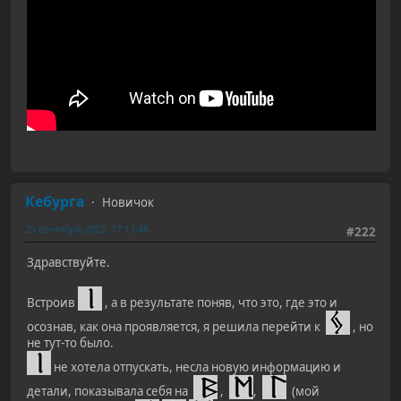
Кебурга
Новичок
25 сентября 2022, 17:13:48
#222
Здравствуйте.
Встроив
, а в результате поняв, что это, где это и
осознав, как она проявляется, я решила перейти к
, но
не тут-то было.
не хотела отпускать, несла новую информацию и
детали, показывала себя на
,
,
(мой