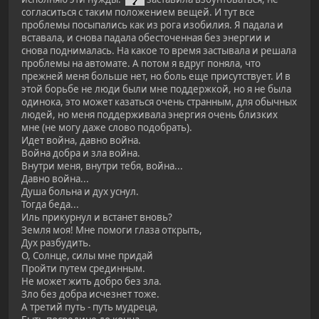
согласиться с таким положением вещей. И тут все
проблемы посыпались как из рога изобилия. Я падала и
вставала, и снова падала обесточенная без энергии и
снова поднималась. На какое то время застывала и решала
проблемы на автомате. А потом я вдруг поняла, что
прежней меня больше нет, но боль еще присутствует. И в
этой борьбе не люди были мне поддержкой, но я не была
одинока, это может казаться очень странным, для обычных
людей, но меня поддерживала энергия очень близких
мне (не могу даже слово подобрать).
Идет война, давно война.
Война добра и зла война.
Внутри меня, внутри тебя, война...
Давно война...
Душа больна и дух уснул.
Тогда беда...
Иль прикурнул и встанет вновь?
Земля моя! Мне помоги глаза открыть,
Дух разбудить.
О, Солнце, силы мне придай
Пройти путем срединным.
Не может жить добро без зла.
Зло без добра исчезнет тоже.
А третий путь - путь мудреца,