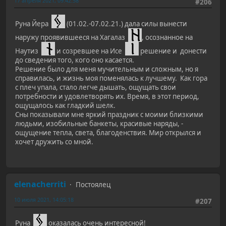
17 апреля 2021, 09:42:58
#206
Руна Йера
(01.02.-07.02.21.) дала силы вынести
наружу проявившееся на Хагалаз
, осознанное на
Наутиз
и созревшее на Исе
решение и донести
до сведения того, кого оно касается.
Решение было для меня мучительным и сложным, но я
справилась, и жизнь моя поменялась к лучшему. Как гора
с плеч упала, стало легче дышать, ощущать свои
потребности и удовлетворять их. Время, в этот период,
ощущалось как гладкий шелк.
Сны показывали мне яркий праздник с моими близкими
людьми, изобильные банкеты, красивые наряды, -
ощущение тепла, света, благоденствия. Мир открылся и
хочет дружить со мной.
elenacherriti
Постоялец
10 июля 2021, 14:05:18
#207
Руна
оказалась очень интересной!