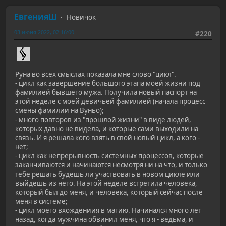
ЕвгенияШ
Новичок
03 июня 2022, 02:16:00
#220
Руна во всех смыслах показала мне слово "цикл".
- цикл как завершение большого этапа моей жизни под
фамилией бывшего мужа. Получила новый паспорт на
этой неделе с моей девичьей фамилией (начала процесс
смены фамилии на Вуньо);
- много повторов из "прошлой жизни" в виде людей,
которых давно не видела, и которые сами выходили на
связь. И я решала кого взять в свой новый цикл, а кого -
нет;
- цикл как непрерывность системных процессов, которые
заканчиваются и начинаются несмотря ни на что, и только
тебе решать будешь ли участвовать в новом цикле или
выйдешь из него. На этой неделе встретила человека,
который был до меня, и человека, который сейчас после
меня в системе;
- цикл моего вхождениия в магию. Начинался много лет
назад, когда мужчина обвинил меня, что я - ведьма, и