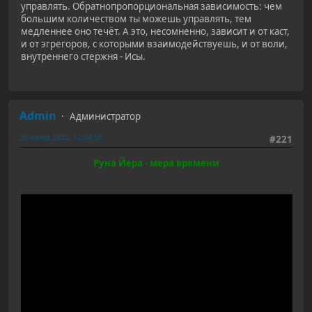
управлять. Обратнопропорциональная зависимость: чем
большим количеством ты можешь управлять, тем
медленнее оно течёт. А это, несомненно, зависит и от каст,
и от эгрегоров, с которыми взаимодействуешь, и от воли,
внутреннего стержня - Исы.
Admin
Администратор
26 июня 2022, 12:04:55
#221
Руна Йера - мера времени