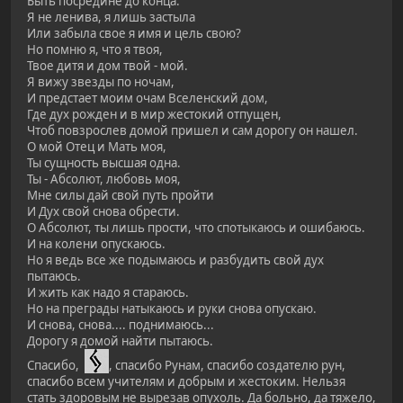
Быть посредине до конца.
Я не ленива, я лишь застыла
Или забыла свое я имя и цель свою?
Но помню я, что я твоя,
Твое дитя и дом твой - мой.
Я вижу звезды по ночам,
И предстает моим очам Вселенский дом,
Где дух рожден и в мир жестокий отпущен,
Чтоб повзрослев домой пришел и сам дорогу он нашел.
О мой Отец и Мать моя,
Ты сущность высшая одна.
Ты - Абсолют, любовь моя,
Мне силы дай свой путь пройти
И Дух свой снова обрести.
О Абсолют, ты лишь прости, что спотыкаюсь и ошибаюсь.
И на колени опускаюсь.
Но я ведь все же подымаюсь и разбудить свой дух
пытаюсь.
И жить как надо я стараюсь.
Но на преграды натыкаюсь и руки снова опускаю.
И снова, снова.... поднимаюсь...
Дорогу я домой найти пытаюсь.
Спасибо,
, спасибо Рунам, спасибо создателю рун,
спасибо всем учителям и добрым и жестоким. Нельзя
стать здоровым не вырезав опухоль. Да больно, да тяжело,