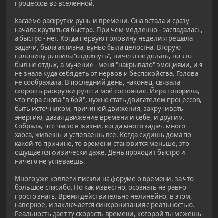
процессов во вселенной.
Касаемо раскрутки руны и времени. Она встала и сразу
начала крутиться быстро. При чем медленно - распадалась,
а быстро - нет. Когда первую половину недели я решала
задачи, была активна, вуньо была целостна. Вторую
половину решила "отдохнуть", ничего не делать, но это
был не отдых, а мучение - меня "накрывало" эмоциями, и я
не знала куда себя деть от нервов и беспокойства. Голова
не соображала. В последний день, наконец, связала
скорость раскрутки руны и моё состояние. Йера говорила,
что пора снова "в бой", нужно стать двигателем процессов,
быть источником, причиной движения, закручивать
энергию, давая движение времени и себе, и другим.
Собрала, что часто в жизни, когда много задач, много
хаоса, живешь и успеваешь все. Когда сидишь дома по
какой-то причине, то времени становится меньше, это
ощущается физически даже. День проходит быстро и
ничего не успеваешь.
Много уже коллеги писали на форуме о времени, за что
большое спасибо. Но как известно, осознать не равно
просто знать. Время действительно нелинейно, в этом,
наверное, и заключается синхронизация с реальностью.
Реальность даёт ту скорость времени, которой ты можешь