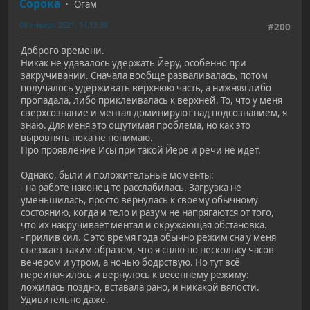
Сорока
Огам
08 января 2021, 14:13:38
#200
Доброго времени.
Никак не удавалось удержать Йеру, особенно при
закручивании. Сначала вообще разваливалась, потом
получалось удерживать верхнюю часть, а нижняя либо
пропадала, либо приклеивалась к верхней. То, что у меня
сверхсознание и ментал доминируют над подсознанием, я
знаю. Для меня это ощутимая проблема, но как это
выровнять пока не понимаю.
Про проявление Исы при такой Йере и речи не идет.
Однако, были и положительные моменты:
- на работе наконец-то расслабилась. Загрузка не
уменьшилась, просто вернулась к своему обычному
состоянию, когда и тело и разум не напрягаются от того,
что их накручивает ментал и окружающая обстановка.
- прилив сил. С это время года обычно режим сна у меня
съезжает таким образом, что я сплю по нескольку часов
вечером и утром, а ночью бодрствую. Но тут всё
переиначилось и вернулось к весеннему режиму:
ложилась поздно, вставала рано, и никакой вялости.
Удивительно даже.