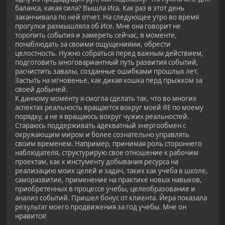
баланса, какая сила? Вышла Иса. Как раз в этот день
заканчивала по ней отчет. На следующее утро во время
прогулки размышляла об Исе. Мне она говорит не
торопить события и замереть сейчас, в моменте,
понаблюдать за своими ощущениями, обрести
целостность. Нужно собраться перед важным действием,
подготовить многовариантный путь развития событий,
расчистить завалы, созданные ошибками прошлых лет.
Застыть на мгновенье, как дикая кошка перд прыжком за
своей добычей.
К данному моменту я смогла сделать так, что во многих
аспектах реальность вращается вокруг моей ЯЕ по моему
порядку, а не я вращаюсь вокруг чужих реальностей.
Стараюсь поддерживать адекватный энергообмен с
окружающим миром и более сознательно управлять
своим временем. Например, принимая роль стороннего
наблюдателя, структурирую свое отношение к рабочим
проектам, как к инстументу добывания ресурса на
реализацию моих целей и задач, таких как учеба в школе,
саморазвитие, применение на практике новых навыков,
приобретенных в процессе учебы, целеобразование и
анализ событий. Пришел бонус от клиента. Йера показала
результат моего продвижения за год учебы. Мне он
нравится!