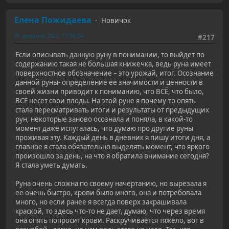
Елена Пожидаева
Новичок
01 февраля 2022, 17:58:04
#217
Если описывать данную руну в понимании, то выйдет по
содержанию такая не большая книжечка, ведь руна имеет
поверхностное обозначение – это урожай, итог. Осознание
данной руны- определение ее значимости и ценности в
своей жизни приводит к пониманию, что ВСЁ, что было,
ВСЁ несет свои плоды. На этой руне я почему-то опять
стала пересматривать итоги и результаты от предыдущих
рун, некоторые заново осознала и поняла, в какой-то
момент даже испугалась, что думаю про другие руны
проживая эту. Каждый день в дневник я пишу итоги дня, а
главное я стала обязательно выделять момент, что яркого
произошло за день, на что я обратила внимание сегодня?
Я стала уметь думать.
Руна очень сложна по своему начертанию, но вырезала я
ее очень быстро, крови было много, она и потребовала
много, но если ранее я всегда поверх закрашивала
краской, то здесь что-то не дает, думаю, что через время
она опять попросит крови. Раскручивается тяжело, вот в