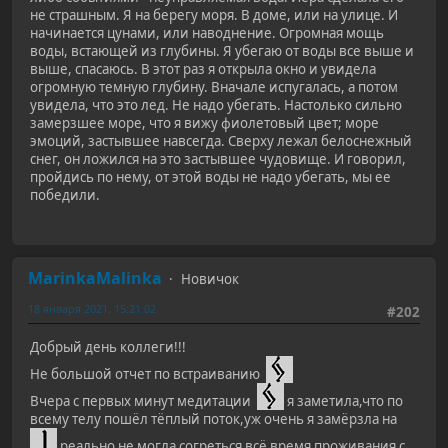
не страшным. Я на берегу моря. В доме, или на улице. И
начинается цунами, или наводнение. Огромная мощь
воды, встающей из глубины. Я убегаю от воды все выше и
выше, спасаюсь. В этот раз я открыла окно и увидела
огромную темную глубину. Вначале испугалась, а потом
увидела, что это лед. Не надо убегать. Настолько сильно
замерзшее море, что я вижу фиолетовый цвет; море
эмоций, застывшее навсегда. Сверху лежал белоснежный
снег, он ложился на это застывшее чудовище. И говорил,
пройдись по нему, от этой воды не надо убегать, мы ее
победили.
MarinkaMalinka
Новичок
18 января 2021, 15:21:02
#202
Добрый день коллеги!!!
Не большой отчет по встраиванию
Вчера с первых минут медитации
я заметила,что по
всему телу пошёл тёплый поток,уж очень я замёрзла на
реально не могла согреться всё время проживания с