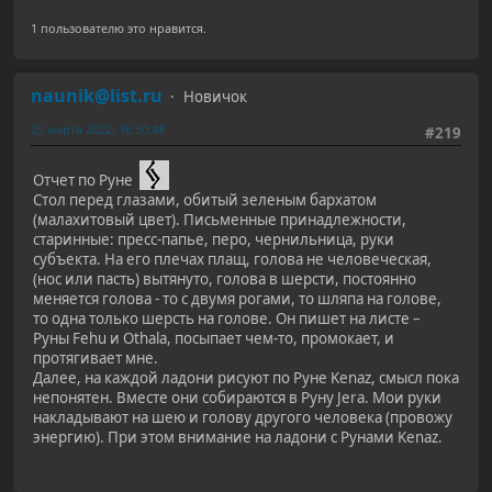
1 пользователю это нравится.
naunik@list.ru
Новичок
25 марта 2022, 16:30:48
#219
Отчет по Руне
Стол перед глазами, обитый зеленым бархатом
(малахитовый цвет). Письменные принадлежности,
старинные: пресс-папье, перо, чернильница, руки
субъекта. На его плечах плащ, голова не человеческая,
(нос или пасть) вытянуто, голова в шерсти, постоянно
меняется голова - то с двумя рогами, то шляпа на голове,
то одна только шерсть на голове. Он пишет на листе –
Руны Fehu и Othala, посыпает чем-то, промокает, и
протягивает мне.
Далее, на каждой ладони рисуют по Руне Kenaz, смысл пока
непонятен. Вместе они собираются в Руну Jera. Мои руки
накладывают на шею и голову другого человека (провожу
энергию). При этом внимание на ладони с Рунами Kenaz.