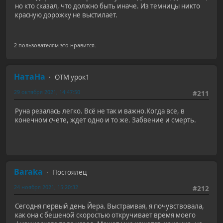
но кто сказал, что должно быть иначе. Из темницы никто
красную дорожку не выстилает.
2 пользователям это нравится.
НатаНа
ОТМ урок1
29 октября 2021, 14:47:50
#211
Руна резалась легко. Всё не так и важно.Когда все, в
конечном счете, ждет одно и то же. Забвение и смерть.
Baraka
Постоялец
24 ноября 2021, 15:20:32
#212
Сегодня первый день Йера. Выстраивая, я почувствовала,
как она с бешеной скоростью откручивает время моего