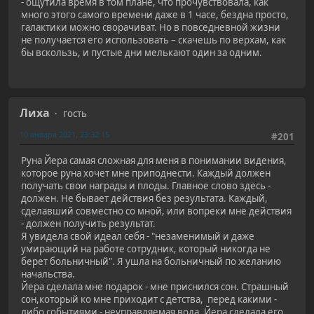
- ощутила время в том плане, что прочувствовала, как
много этого самого времени даже в 1 часе, бездна просто,
галактики можно сворачиват. Но в повседневной жизни
не получается его использовать – скачешь по верхам, как
бы вскользь, и пустые дни мелькают один за одним.
Лиха
гость
10 января 2021, 23:32:15
#201
Руна Йера самая сложная для меня в понимании видения,
которое руна хочет мне приподнести. Каждый должен
получать свои награды и плоды. Главное слово здесь -
должен. Не бывает действия без результата. Каждый,
сделавший совместно со мной, или вопреки мне действия
- должен получить результат.
Я увидела свой идеал себя - "незаменимый и даже
умирающий на работе сотрудник, который никогда не
берет больничный". Я ушла на больничный по желанию
начальства.
Йера сделала мне подарок - мне приснился сон. Страшный
сон,который ко мне приходит с детства, перед какими -
либо событиями - неуправляемая вода. Йера сделала его