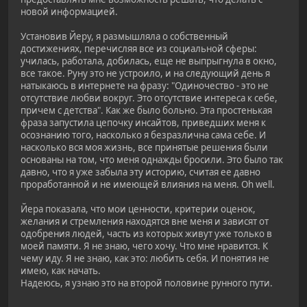
новой информацией.
Установив Йеру, я размышляла о собственный
достижениях, перечисляя все из социальной сферы:
училась, работала, добилась, еще не выпрыгнула в окно,
все такое. Руну это не устроило, и на следующий день я
натыкаюсь в интернете на фразу: "Одиночество - это не
отсутствие любви вокруг. Это отсутствие интереса к себе,
причем с детства". Как же было больно. Эта простенькая
фраза запустила цепочку инсайтов, приведших меня к
осознанию того, насколько я безразлична сама себе. И
насколько вся моя жизнь, все принятые решения были
основаны на том, что меня однажды бросили. Это было так
давно, что я уже забыла эту историю, считая ее давно
проработанной и не имеющей влияния на меня. Oh well.
Йера показала, что мои ценности, критерии оценок,
желания и стремления находятся вне меня и зависят от
одобрения людей, часть из которых живут уже только в
моей памяти. Я не знаю, чего хочу. Что мне нравится. К
чему иду. Я не знаю, как это: любить себя. И понятия не
имею, как начать.
Надеюсь, я узнаю это на второй половине рунного пути.