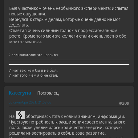
Был участником очень необычного эксперимента: испытал
новые ощущения.
Вернулся к старым делам, которые очень давно не мог
доделать.
Отметил очень сильный толчок в профессиональном
росте. Кроме того мои же коллеги стали очень лестно обо
мне отзываться.
2 пользователям это нравится.
И нет тех, кем бы я не был.
И нет того, чем я б не стал.
Kateryna
Постоялец
03 сентября 2021, 21:58:06
#209
На
обострилась тяга к новым знаниям, информации.
Чувствую потребность к расширения своего ментального
поля. Также увеличилось количество энергии, которую
решила инвестировать в себя, в сове развитие.