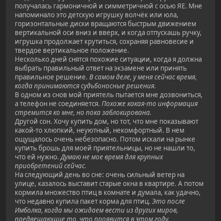
получалась гармоничной и симметричной с осью ЯЕ. Мне
напоминало это детскую игрушку волчёк или юла,
горизонтальные диски вращаются быстрым движением
вертикальной оси вниз и вверх, и когда отпускашь ручку,
игрушка продолжает крутиться, сохраняя равновесие и
твердое вертикальное положение.
Несколько дней снятся похожие ситуации, когда я должна
выбрать правильный ответ на экзамене или принять
правильное решение.
В самом деле, у меня сейчас время,
когда принимаются судьбоносные решения.
В одном из снов мой приятель пытается мне дозвониться,
а телефон не соединяется.
Похоже какая-то информация
стремится ко мне, но пока заблокирована.
Другой сон. Хочу купить дом, но тот, что мне показывают
какой-то хлюпкий, неуютный, некомфортный. В нем
ощущалось очень небезопасно. Потом искали на рынке
купить брошь для моей приятельницы, но не нашли то,
что ей нужно.
Думаю не мое время для крупных
приобретений сейчас.
На следующий день во сне: очень сильный ветер на
улице, казалось выставит старые окна в квартире. А потом
кормила множество птиц в комнате и думала, как удачно,
что недавно купила пакет корма для птиц.
Это после
Имболка, когда мы ожидаем вести из других миров,
предвещающие то, что проявится в этом году.