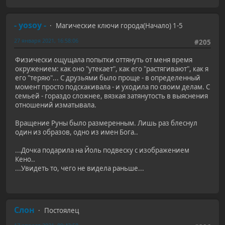
- yosoy -
Магические ключи города(Начало) 1-5
27 января 2021, 16:58:06
#205
Физически ощущала попытки оттянуть от меня время
окружением: как оно "утекает", как его "растягивают", как я
его "теряю"... С друзьями было проще - в определенный
момент просто подскакивала - и уходила по своим делам. С
семьей - гораздо сложнее, вязкая затянутость в выяснения
отношений изматывала.
Вращение Руны было размеренным. Лишь раз блеснул
один из образов, одно из имен Бога..
...Дочка подарила на Йоль подвеску с изображением
Кено..
...Увидеть то, чего не видела раньше...
Слон
Постоялец