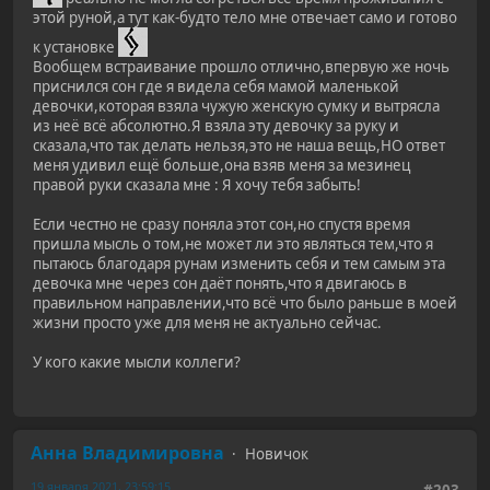
этой руной,а тут как-будто тело мне отвечает само и готово
к установке
Вообщем встраивание прошло отлично,впервую же ночь
приснился сон где я видела себя мамой маленькой
девочки,которая взяла чужую женскую сумку и вытрясла
из неё всё абсолютно.Я взяла эту девочку за руку и
сказала,что так делать нельзя,это не наша вещь,НО ответ
меня удивил ещё больше,она взяв меня за мезинец
правой руки сказала мне : Я хочу тебя забыть!
Если честно не сразу поняла этот сон,но спустя время
пришла мысль о том,не может ли это являться тем,что я
пытаюсь благодаря рунам изменить себя и тем самым эта
девочка мне через сон даёт понять,что я двигаюсь в
правильном направлении,что всё что было раньше в моей
жизни просто уже для меня не актуально сейчас.
У кого какие мысли коллеги?
Анна Владимировна
Новичок
19 января 2021, 23:59:15
#203