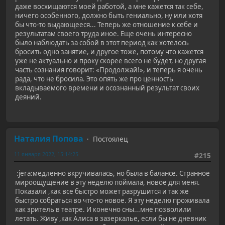
даже восхищаются моей работой, а мне кажется так себе,
ничего особенного, должно быть гениально, ну или хотя
бы что-то выдающееся... Теперь же отношение к себе и
результатам своего труда иное. Еще очень интересно
было наблюдать за собой в этот период как хотелось
бросить одно занятие, и другое тоже, потому что кажется
уже не актуально и проку скорее всего не будет, но другая
часть сознания говорит: «Продолжай!», и теперь я очень
рада, что не бросила. Это опять же про ценность
вкладываемого времени и осознанный результат своих
деяний.
Наталия Попова
Постоялец
11 января 2022, 15:14:25
#215
:jera:медленно вкручивалась, но была в балансе. Странное
мироощущение в эту неделю поймала, новое для меня.
Показали ,как все быстро может разрушится и так же
быстро собраться во что-то новое. Я эту неделю проживала
как зритель в театре. И конечно сны...мне позволили
летать. Живу ,как Алиса в зазеркалье, если бы не дневник