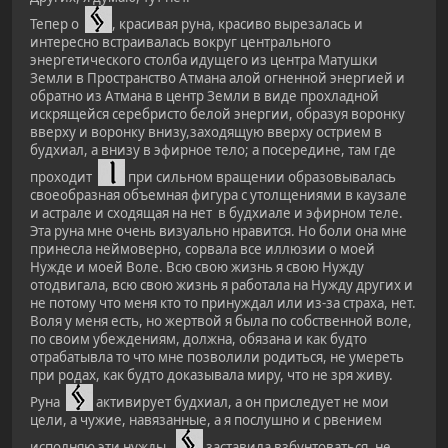
Тепер о
, красивая руна, красиво вырезалась и
интересно встраивалась вокруг центрального
энергетического столба идущего из центра Матушки
Земли в Пространство Атмана алой огненной энергией и
обратно из Атмана в центр Земли в виде прохладной
искрящейся серебристо белой энергии, образуя воронку
вверху и воронку внизу,заходящую вверху острием в
будхиал, а внизу в эфирное тело; а посередине, там где
проходит
при сильном вращении образовывалась
своеобразная объемная фигура с утолщениями в каузале
и астрале и сходящая на нет в будхиале и эфирном теле.
Эта руна мне очень визуально нравится. Но боли она мне
принесла неймоверно, сорвала все иллюзии о моей
Нужде и моей Воле. Всю свою жизнь я свою Нужду
отодвигала, всю свою жизнь я работала на Нужду других и
не потому что меня кто то принуждал или из-за страха, нет.
Воля у меня есть, но жертвой я была по собственной воле,
по своим убеждениям, должна, обязана и как будто
отрабатывла то что мне позволили родиться, не умереть
при родах, как будто доказывала миру, что не зря живу.
Руна
активирует будхиал, а он приследует не мои
цели, а чужие, навязанные, а я послушно и с рвением
исполняю эти нужды.
заставила взбунтоваться, не