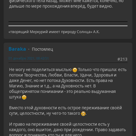
физического тела назад. Может мне кажется, конечно, но
дальше по мере прохождения вперёд, будет видно.
«творящий Меркурий имеет природу Солнца» А.К.
Baraka
Постоялец
01 декабря 2021, 08:43:51
#213
Не могу не поделиться мыслью
Только что пришла: есть
потоки Творчества, Любви, Власти, Удачи, Здоровья и
даже Денег, но нет потока Духовности. Есть права на
Магию, Знание и т.д., а на Духовность нет. В
общепринятом понимании - это реально выдуманная
штука
Вместо этой духовности есть острое переживание своёй
сути, целостности, ну чего-то такого
.
И право на переживание своей целостности есть у
каждого, оно вшитое, дано при рождении. Право задавать
вопрос и понимать кто ты и для чего.