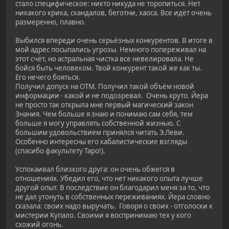
стало специфическое: никто никуда не торопиться. Нет
никакого крика, скандалов, беготни, хаоса. Все идёт очень
размеренно, плавно.
Выбился впереди очень серьёзных конкурентов. В итоге в
мой адрес посыпались угрозы. Немного попереживал на
этот счёт, но астральная чистка все невелировала. Не
бойся быть человеком. Твой конкурент такой же как ты.
Его нечего бояться.
Получил допуск на ОТМ. Получил такой объём новой
информации - какой и не подозревал. Очень круто. Йера
не просто так открыла мне первый магический закон
Знания. Чем больше я знаю и понимаю сам себя, тем
больше я могу управлять собственной жизнью. С
большим удовольствием принялся читать Э.Леви.
Особенно интересны его кабалистические взгляды
(спасибо факультету Таро!).
Успокаивал близкого друга: он очень обжегся в
отношениях. Убедил его, что нет никакого опыта лучше
другой опыт. В последствие он благодарил меня за то, что
не дал утонуть в собственных переживаниях. Йера словно
сказала: своих надо выручать. Говоря о своих - отголоски к
мистерии Купало. Своими я воспринимаю тех у кого
схожий огонь.