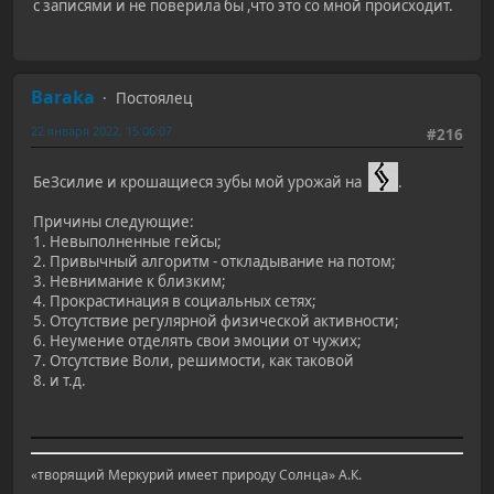
с записями и не поверила бы ,что это со мной происходит.
Baraka
Постоялец
22 января 2022, 15:06:07
#216
БеЗсилие и крошащиеся зубы мой урожай на
.
Причины следующие:
1. Невыполненные гейсы;
2. Привычный алгоритм - откладывание на потом;
3. Невнимание к близким;
4. Прокрастинация в социальных сетях;
5. Отсутствие регулярной физической активности;
6. Неумение отделять свои эмоции от чужих;
7. Отсутствие Воли, решимости, как таковой
8. и т.д.
«творящий Меркурий имеет природу Солнца» А.К.