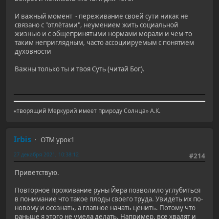
И важный момент - переживание своей сути никак не
связано с "отлётами", неумением жить социальной
жизнью и с общепринятыми нормами морали и чем-то
таким неприглядным, часто ассоциируемым с понятием
духовности
Важны только ты и твоя Суть (читай Бог).
«творящий Меркурий имеет природу Солнца» А.К.
Irbis
ОТМ урок1
27 декабря 2021, 10:38:12
#214
Приветствую.
Повторное проживание руны Йера позволило углубиться
в понимание что такое плоды своего труда. Увидеть их по-
новому и осознать, а главное начать ценить. Потому что
раньше я этого не умела делать. Например, все хвалят и