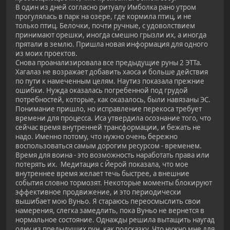
В один из дней согласно ритуалу Имболка рано утром
прогулялась в парк на озере, где кормила птиц, и не
только птиц. Белочки, почти ручные, с удоволствием
принимают орешки, иногда смешно грызли их, а иногда
прятали в землю. Пришла новая информация для одного
из моих проектов.
Снова проанализировала все предыдущие руны 2 ЭТТа.
Хагалаз не возражает добавить хаоса и больше действия
по пути к намеченным целям. Наутиз показала прежние
ошибки. Нужда оказалась погребенной под грудой
потребностей, которые, как оказалось, были навязаны ЭС.
Понимание пришло, но исправление перекоса требует
времени для процесса. Иса утвердила осознание того, что
сейчас время внутренней трансформации, и бежать не
надо. Именно потому, что нужно очень бережно
воспользоваться самым дорогим ресурсом - временем.
Время для воина - это возможность наработать права или
потерять их. Медитация с Йерой показала, что мое
внутреннее время желает течь быстрее, а внешние
события словно тормозят. Некоторые моменты блокируют
эффективное продвижение, и это периодически
вышибает мою Вуньо. Я стараюсь переосмыслить свои
намерения, слегка замедлить, пока Вуньо не вернется в
нормальное состояние. Однажды решила вытащить наугад
одну из предыдущих рун, как подсказку. Что нужно мне для