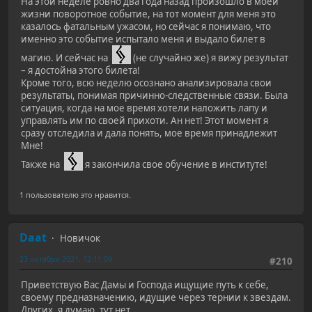
На этой неделе ровно два года назад произошло в моей
жизни поворотное событие, на тот момент для меня это
казалось фатальным ужасом, но сейчас я понимаю, что
именно это событие испытало меня и выдало билет в
магию. И сейчас на
(не случайно же) я вижу результат
– я достойна этого билета!
Кроме того, всю неделю осознано анализировала свои
результаты, понимая причинно-следственные связи. Была
ситуация, когда на мое время хотели наложить лапу и
управлять им по своей прихоти. Ан нет! Этот момент я
сразу отследила и дала понять, мое время принадлежит
Мне!
Также на
я закончила свое обучение в институте!
1 пользователю это нравится.
Daat
Новичок
23 октября 2021, 12:11:09
#210
Приветствую Вас Дамы и Господа ищущие путь к себе,
своему предназначению, идущие через тернии к звездам.
Других, я думаю, тут нет.