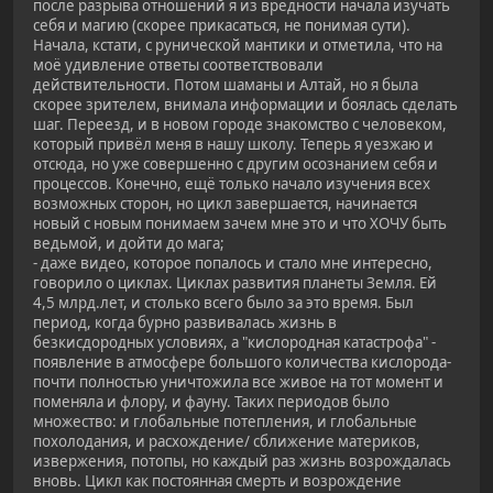
после разрыва отношений я из вредности начала изучать
себя и магию (скорее прикасаться, не понимая сути).
Начала, кстати, с рунической мантики и отметила, что на
моё удивление ответы соответствовали
действительности. Потом шаманы и Алтай, но я была
скорее зрителем, внимала информации и боялась сделать
шаг. Переезд, и в новом городе знакомство с человеком,
который привёл меня в нашу школу. Теперь я уезжаю и
отсюда, но уже совершенно с другим осознанием себя и
процессов. Конечно, ещё только начало изучения всех
возможных сторон, но цикл завершается, начинается
новый с новым понимаем зачем мне это и что ХОЧУ быть
ведьмой, и дойти до мага;
- даже видео, которое попалось и стало мне интересно,
говорило о циклах. Циклах развития планеты Земля. Ей
4,5 млрд.лет, и столько всего было за это время. Был
период, когда бурно развивалась жизнь в
безкисдородных условиях, а "кислородная катастрофа" -
появление в атмосфере большого количества кислорода-
почти полностью уничтожила все живое на тот момент и
поменяла и флору, и фауну. Таких периодов было
множество: и глобальные потепления, и глобальные
похолодания, и расхождение/ сближение материков,
извержения, потопы, но каждый раз жизнь возрождалась
вновь. Цикл как постоянная смерть и возрождение