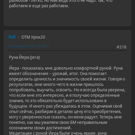
разнобой - легко, но нам ведь этого не надо. Так, что
работаем и еще раз работаем.
lk8
ОТМ Урок20
20 февраля 2022, 00:30:57
#218
Руна Йера (Jera)
Йера - показалась мне довольно комфортной руной. Руна
имеет обозначение – урожай, итог. Она помогает
определить ценность и значимость своей жизни. Говоря о
результатах, мне много чего в жизни пришлось
попробовать, выучить, освоить. Но я всегда была уверена,
что если мне это интересно, и я получаю определенные
знания, то это обязательно будет использовано в
будущем. И много раз убеждалась в этом. Оценивая свой
опыт сейчас, разбирая в деталях цену его приобретения,
могу с уверенностью сказать, он меня радует. Теперь мне
понятно, как мы умаляем свою БМ неправильным
осознанием своих достижений.
Медитации с руной Йера были очень яркие, руна