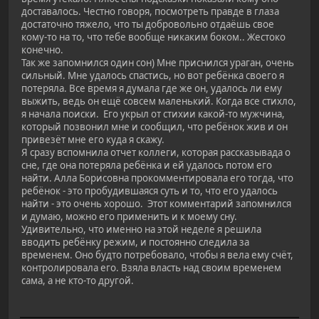
доставалось. Честно говоря, посмотреть правде в глаза
достаточно тяжело, что ты добровольно отдаёшь свое
кому-то на то, что тебе вообще никаким боком.. Жестоко
конечно.
Так же запомнился один сон) Мне приснился ураган, очень
сильный. Мне удалось спастись, но вот ребёнка своего я
потеряла. Все время я думала где же он, удалось ли ему
выжить, ведь он ещё совсем маленький. Когда все стихло,
я начала поиски. Его укрыл от стихии какой-то мужчина,
который позвонил мне и сообщил, что ребёнок жив и он
привезёт мне его куда я скажу.
Я сразу вспомнила отчет коллеги, которая рассказывада о
сне, где она потеряла ребёнка и ей удалось потом его
найти. Алла Борисовна прокомментировала его тогда, что
ребёнок - это пробудившаяся суть и то, что его удалось
найти - это очень хорошо. Этот комментарий запомнился
и думаю, можно его применить и к моему сну.
Удивительно, что именно на этой неделе я решила
вводить ребёнку режим, и постоянно следила за
временем. Оно будто потребовало, чтобы я вела ему счёт,
контролировала его. Взяла власть над своим временем
сама, а не кто-то другой.