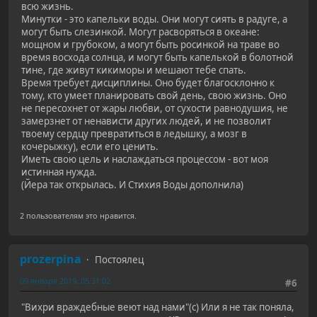
всю жизнь.
Минутки - это капельки воды. Они могут сиять в радуге, а
могут быть слезинкой. Могут расворяться в океане:
мощном и грубоком, а могут быть росинкой на траве во
время восхода солнца, и могут быть капелькой в болотной
тине, где живут кикиморы и мешают тебе спать.
Время требует дисциплины. Оно будет благосклонно к
тому, кто умеет планировать свой день, свою жизнь. Оно
не пересохнет от жары любви, от сухости равнодушия, не
замерзнет от ненависти других людей, и не позволит
твоему сердцу превратиться в ледышку, а мозг в
кочерыжку), если его ценить.
Иметь свою цель и наслаждаться процессом - вот моя
истинная нужда.
(Йера так открылась. И Стихия Воды дополнила)
2 пользователям это нравится.
prozerpina
Постоялец
09 января 2019, 05:31:02
#6
"Вихри враждебные веют над нами"(с) Или я не так поняла,