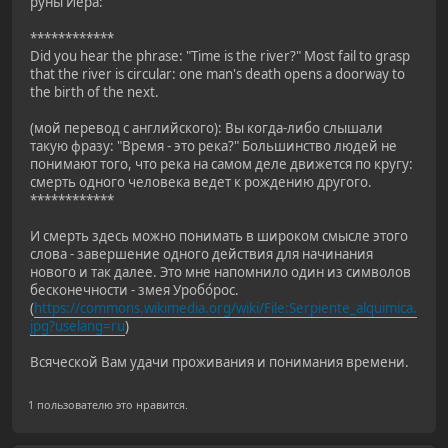
руны Йера:
************
Did you hear the phrase: "Time is the river?" Most fail to grasp
that the river is circular: one man's death opens a doorway to
the birth of the next.
(мой перевод с английского): Вы когда-либо слышали
такую фразу: "Время - это река?" Большинство людей не
понимают того, что река на самом деле движется по кругу:
смерть одного человека ведет к рождению другого.
************
И смерть здесь можно понимать в широком смысле этого
слова - завершение одного действия для начинания
нового и так далее. Это мне напомнило один из символов
бесконечности - змея Уробо́рос.
(
https://commons.wikimedia.org/wiki/File:Serpiente_alquimica.
jpg?uselang=ru
)
Всяческой Вам удачи проживания и понимания времени.
1 пользователю это нравится.