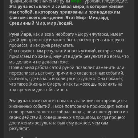
Традиционное значение руны
Йера
-
урожай, плодородие.
Эта руна есть ключ и символ мира, в котором живем
мы с тобой, к которому привязаны и принадлежим
фактом своего рождения. Этот Мир - Мидгард,
Срединный Мир, мир Людей.
Руна Йера
, как и все 9 необратимых рун Футарка, имеет
двойную трактовку и может быть рассмотрена и как руна
процесса, и как руна результата.
Она покажет нам результативность усилий, которые мы
прилагаем по жизни, научит видеть результат во всем, что
мы делаем и не делаем тоже.
Правильная работа с этой руной позволит изменить или
перезаписать цепочку причинно-следственных событий,
осознать, где начало и конец всего сущего. Она покажет,
что такое Жизнь и Смерть и как ты можешь повлиять на
ход времени для себя лично.
Эта руна
также сможет показать наличие повторяющихся
жизненных событий. Такое повторение происходит, если в
свое время человек не собрал плоды, не извлек уроков из
своих действий, совершенных в прошлом, когда процесс
достижения результата был ему важнее, чем сам
результат.