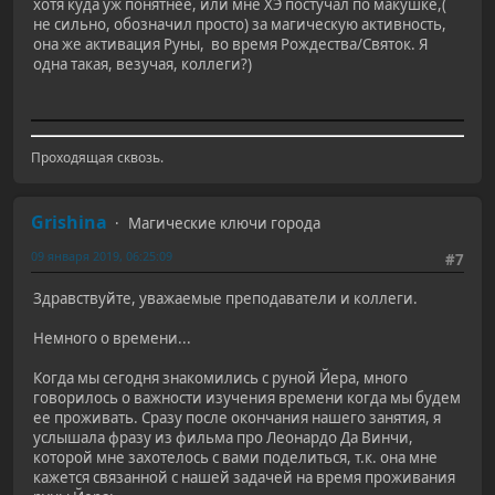
хотя куда уж понятнее, или мне ХЭ постучал по макушке,(
не сильно, обозначил просто) за магическую активность,
она же активация Руны, во время Рождества/Святок. Я
одна такая, везучая, коллеги?)
Проходящая сквозь.
Grishina
Магические ключи города
09 января 2019, 06:25:09
#7
Здравствуйте, уважаемые преподаватели и коллеги.
Немного о времени...
Когда мы сегодня знакомились с руной Йера, много
говорилось о важности изучения времени когда мы будем
ее проживать. Сразу после окончания нашего занятия, я
услышала фразу из фильма про Леонардо Да Винчи,
которой мне захотелось с вами поделиться, т.к. она мне
кажется связанной с нашей задачей на время проживания