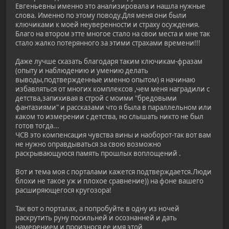
Евгеньевны именно это анализировала и нашла нужные
слова. Именно по этому поводу.Для меня они были
ключиками к моей неуверенности и страху осуждения.
Благо на втором этте многое стало на свои места и мне так
стало жалко потерянного за этими страхами времени!!!
Даже лучше сказать благодаря таким ключикам-фразам
(опыту и наблюдению и умению делать
выводы,подтвержденные именно опытом) я начинаю
избавляться от многих комплексов ,чем меня наградили с
детства,запихивая в строй с моими "бредовыми
фантазиями" и рассказами что я была в параллельном или
каком то измерении с детства, но слышать никто не был
готов тогда...
ЧСВ это компенсация чувства вины и наоборот-так вот вам
не нужно оправдываться за свою возможно
раскрывающуюся память прошлых воплощений .
Вот и тема моя с порталами кажется подтверждается.Люди
блохи не такое уж и плохое сравнение)) на фоне вашего
расширяющегося кругозора!
Так вот о порталах, а попробуйте в одну из ночей
раскрутить руну посильней и осознанней и дать
намерением и произнося ее имя этой