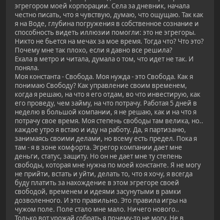
эгрегором моей корпорации. Села за дневник, начала
честно писать, что я чувствую, думаю, что ощущаю. Так как
я на Воде, глубина погружения в собственное сознание и
способность видеть иллюзии помогли: это не эгрегоры.
Никто не бьется на мечах за мое время. Тогда что? Что это?
Почему мне так плохо, если я давно все решила?
Ехала в метро и читала, думала о том, что идет не так. И
поняла.
Моя константа - Свобода. Моя нужда - это Свобода. Как я
понимаю Свободу? Как управление своим временем,
когда я решаю, на что я его отдам, во что инвестирую, как
его проведу, чем займу, на что потрачу. Работая 5 дней в
неделю в большой компании, я не решаю, как и на что я
потрачу свое время. Моя степень свободы там велика, но..
каждое утро я встаю и иду на работу. Да, я партизаню,
занимаясь своими делами, но всему есть предел. Пока я
там - я в зоне комфорта. Эгрегор компании дает мне
деньги, статус, защиту. Но он не дает мне ту степень
свободы, которая мне нужна по моей константе. Я не могу
не прийти, встать и уйти, делать то, что я хочу, я всегда
буду платить за нахождение в этом эгрегоре своей
свободой, временем и идеями засунутыми в рамки
дозволенного. И это правильно. Это правила игры на
чужом поле. Поле стало мне мало. Ничего нового..
Только вот урожай собрать я почему-то не могу. Не в