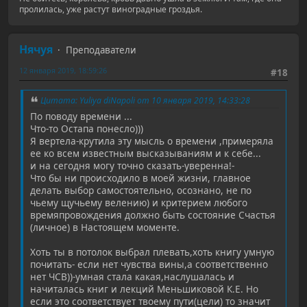
пролилась, уже растут виноградные гроздья.
Нячуя
Преподаватели
12 января 2019, 18:59:26
#18
Цитата: Yuliya diNapoli от 10 января 2019, 14:33:28
По поводу времени ...
Что-то Остапа понесло)))
Я вертела-крутила эту мысль о времени ,примеряла
ее ко всем известным высказываниям и к себе...
и на сегодня могу точно сказать-уверенна!-
Что бы ни происходило в моей жизни, главное
делать выбор самостоятельно, осознано, не по
чьему щучьему велению) и критерием любого
времяпровождения должно быть состояние Счастья
(личное) в Настоящем моменте.
Хоть ты в потолок выбрал плевать,хоть книгу умную
почитать- если нет чувства вины,а соответственно
нет ЧСВ))-умная стала какая,наслушалась и
начиталась книг и лекций Меньшиковой К.Е. Но
если это соответствует твоему пути(цели) то значит