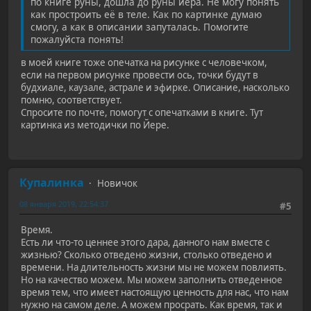
по книге руны, дошла до руны йера. Не могу понять
как простроить её в теле. Как по картинке думаю
смогу, а как в описании запуталась. Помогите
пожалуйста понять!
в моей книге тоже опечатка на рисунке с человечком,
если на первом рисунке провести ось, точки будут в
будхиале, каузале, астрале и эфирке. Описание, насколько
помню, соответствует.
Спросите по почте, помогут с опечатками в книге. Тут
картинка из методички по Йере.
Купалинка
Новичок
08 января 2019, 22:54:37
#5
Время.
Есть ли что-то ценнее этого дара, данного нам вместе с
жизнью? Сколько отведено жизни, столько отведено и
времени. На длительность жизни мы не можем повлиять.
Но на качество можем. Мы можем заполнить отведенное
время тем, что имеет настоящую ценность для нас, что нам
нужно на самом деле. А можем просрать. Как время, так и