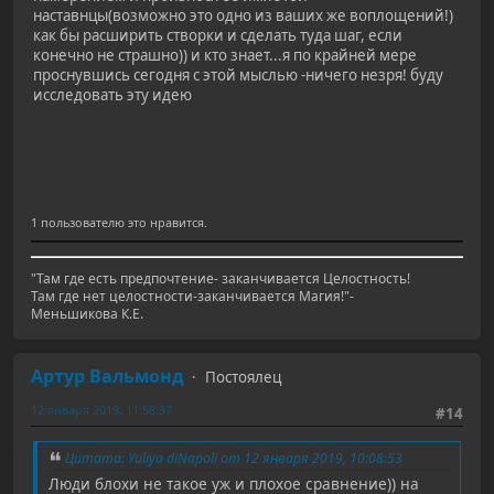
наставнцы(возможно это одно из ваших же воплощений!)
как бы расширить створки и сделать туда шаг, если
конечно не страшно)) и кто знает...я по крайней мере
проснувшись сегодня с этой мыслью -ничего незря! буду
исследовать эту идею
1 пользователю это нравится.
"Там где есть предпочтение- заканчивается Целостность!
Там где нет целостности-заканчивается Магия!"-
Меньшикова К.Е.
Артур Вальмонд
Постоялец
12 января 2019, 11:58:37
#14
Цитата: Yuliya diNapoli от 12 января 2019, 10:08:53
Люди блохи не такое уж и плохое сравнение)) на