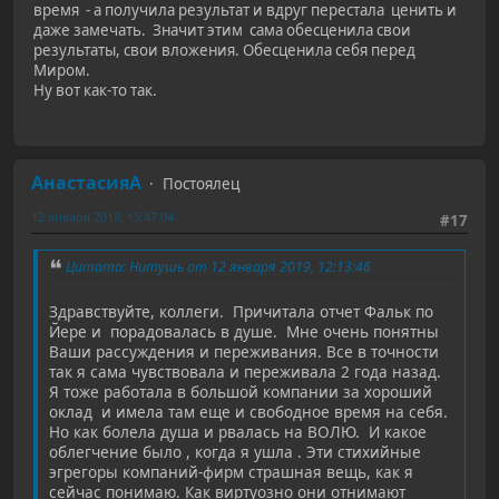
время - а получила результат и вдруг перестала ценить и
даже замечать. Значит этим сама обесценила свои
результаты, свои вложения. Обесценила себя перед
Миром.
Ну вот как-то так.
АнастасияА
Постоялец
12 января 2019, 15:47:04
#17
Цитата: Нитушь от 12 января 2019, 12:13:46
Здравствуйте, коллеги. Причитала отчет Фальк по
Йере и порадовалась в душе. Мне очень понятны
Ваши рассуждения и переживания. Все в точности
так я сама чувствовала и переживала 2 года назад.
Я тоже работала в большой компании за хороший
оклад и имела там еще и свободное время на себя.
Но как болела душа и рвалась на ВОЛЮ. И какое
облегчение было , когда я ушла . Эти стихийные
эгрегоры компаний-фирм страшная вещь, как я
сейчас понимаю. Как виртуозно они отнимают