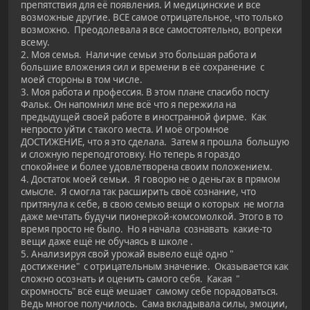
препятствия для её появления. И медицинские и все
возможные другие. ВСЕ самое отрицательное, что только
возможно. Преодолевала я все самостоятельно, вопреки
всему.
2. Моя семья. Наличие семьи это большая работа и
большие вложения сил и времени в её сохранение с
моей стороны в том числе.
3. Моя работа и профессия. В этом плане спасибо посту
Фальк. Он напомнил мне всё что я пережила на
предыдущей своей работе в иностранной фирме. Как
непросто уйти с такого места. И моё огромное
ДОСТИЖЕНИЕ, что я это сделала. Затем я прошла большую
и сложную переподготовку. Но теперь я гораздо
спокойнее и более удовлетворена своим положением.
4. Достаток моей семьи. Я говорю не о деньгах в прямом
смысле. Я смогла так расширить своё сознание, что
притянула к себе, в свою семью вещи о которых не могла
даже мечтать будучи пионеркой-комсомолкой. Этого в то
время просто не было. Но я начала сознавать какие-то
вещи даже ещё не обучаясь в школе .
5. Анализируя свой урожай вывело ещё одно "
достижение" с отрицательным значение. Оказывается как
сложно осознать и оценить самого себя. Какая "
скромность" всё ещё мешает самому себе порадоваться.
Ведь многое получилось. Сама вкладывала силы, эмоции,