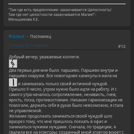
"Там где есть предпочтение- заканчивается Целостность!
Там где нет целостности-заканчивается Магия!"-
Меньшикова К.Е.
Фальк
Постоялец
11 января 2019, 20:44:23
#12
Добрый вечер, уважаемые коллеги.
Два первых дня мне было паршиво. Паршиво внутри и
паршиво снаружи. Все новогодние каникулы я жила на
и занималась только своей истинной нуждой.
Пришло 9 число, утром нужно было идти на работу. И с
самого утра началось сопротивление, ненависть, гнев,
ярость, тоска, противостояние. Никакие гармонизации не
помогали, держать себя в руках было невозможно, я стала
не управляемой.
Желание продолжать заниматься своей нуждой шло
вразрез тому, что мне пришлось поехать в офис и
заниматься чужими нуждами. Сначала, по традиции, я
свалила все на эгрегоры: созданный мной эгрегор воюет с