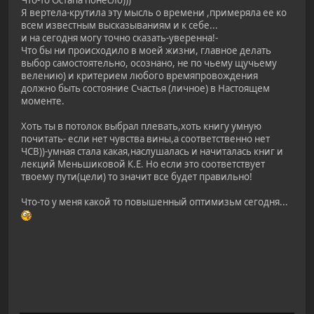
Я вертела-крутила эту мысль о времени ,примеряла ее ко
всем известным высказываниям и к себе...
и на сегодня могу точно сказать-уверенна!-
Что бы ни происходило в моей жизни, главное делать
выбор самостоятельно, осознано, не по чьему щучьему
велению) и критерием любого времяпровождения
должно быть состояние Счастья (личное) в Настоящем
моменте.
Хоть ты в потолок выбрал плевать,хоть книгу умную
почитать- если нет чувства вины,а соответственно нет
ЧСВ))-умная стала какая,наслушалась и начиталась книг и
лекций Меньшиковой К.Е. Но если это соответствует
твоему пути(цели) то значит все будет правильно!
Что-то у меня какой то повышенный оптимизьм сегодня...