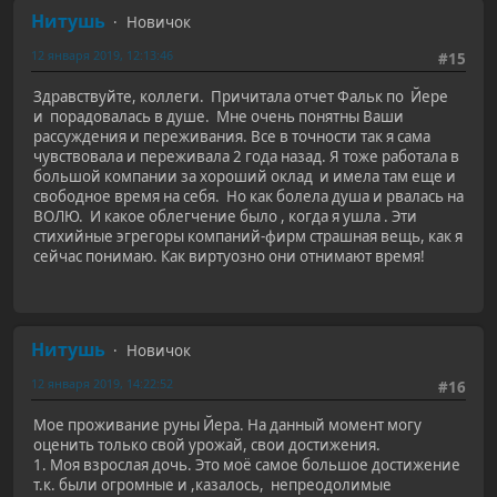
Нитушь
Новичок
12 января 2019, 12:13:46
#15
Здравствуйте, коллеги. Причитала отчет Фальк по Йере
и порадовалась в душе. Мне очень понятны Ваши
рассуждения и переживания. Все в точности так я сама
чувствовала и переживала 2 года назад. Я тоже работала в
большой компании за хороший оклад и имела там еще и
свободное время на себя. Но как болела душа и рвалась на
ВОЛЮ. И какое облегчение было , когда я ушла . Эти
стихийные эгрегоры компаний-фирм страшная вещь, как я
сейчас понимаю. Как виртуозно они отнимают время!
Нитушь
Новичок
12 января 2019, 14:22:52
#16
Мое проживание руны Йера. На данный момент могу
оценить только свой урожай, свои достижения.
1. Моя взрослая дочь. Это моё самое большое достижение
т.к. были огромные и ,казалось, непреодолимые