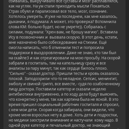
сбивалась, выкручивало все суставы и мозг расплавлялся,
как на углях. На ум стали приходить мысли Покаяться.
Страх обуял и парализовал все тело, мозг, сознание.
Хотелось умереть. И уже на последнем, как мне казалось,
дыхании, я подумала: А может, это проверка? Вспомнила
слова КМ: больно будет, но не умрете)). Собралась с
силами, подумала: "Хрен вам, не брошу магию". Вставила
Ису в позвоночник и вызвала скорую. В этот день, кстати,
мне назначено было собеседование на Стихии. Ещё
смогла написать, что б отменили тест и попросила
поддержки в выздоровлении. Даже не знаю, кто там был
на скайпе3 и как отреагировали на мою просьбу. На скорой
забрали в госпиталь, там на капельницу сразу и все
анализы за пару минут, так как сердце билось плохо.
"Сильно" - сказал доктор. Пришли тесты и кровь оказалось
плохой. Заподозрили что-то неладное. Сепсис, менингит,
эмболу и свиной грипп, все вместе,- судя по озабоченному
лицу доктора. Поставили катетор и сказали неделю
антибиотики внутривенно, а по ходу дела будут выяснять,
что конкретно у меня, так как картина была не ясной. В это
время пришел социальный работник госпиталя и спросил,
с кем мои дети. Скорая когда забирала, они видели, что
кроме меня взрослых нету в доме. Хоть дети и подростки,
но медики заострили внимание и настучали кому надо. В
одной руке катетор и печальный доктор, не знающий