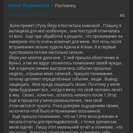
Анна Журавская
Постоялец
09 января 2019, 12:36:31
#8
Всем привет ) Руну Йеру я посчитала знаковой . Плашку я
вытащила для неё особенную , она текстурой отличалась
от всех . Ещё при обработке я решила , что проживание ее
наверное что-то очень изменит для меня . Вот ночь после
встраивания сильно зудела Аджна и Атман. Я в первые
чувствовала потоки настолько сильно .
Йера уже многое дала мне . С ней пришло облегчение и
Вуньо, а так же вдруг сложилось понимание своей нужды .
Как в единую линию выстроились события прошлых
недель , отрывки моих записей , пришло понимание
почему цепляют определённые события , люди . Вывод :
защищать . Моя нужда защищать своих. По-этому у меня
прям будоражит все , когда я вижу что свой человек лезет
в яму . Своих , конечно , осталось немного после 1 Этта)
Ещё в процессе у меня размышления , чем свой
отличается от чужого. Пока доверяю ощущениям своим,
но хочется чтоб было и понимание осознанное.
Ещё пришло понимание , что на 1Этте вела дневник и
писала отчеты для преподавателей , с точки зрения как
меня оценят . Пишу этот маленький отчёт и понимаю , что
это ушло . Дорогого стоит перестать оценивать себя