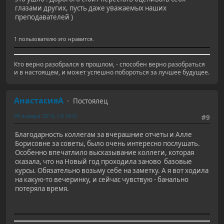
глазами других, пусть даже уважаемых наших
преподавателей )
1 пользователю это нравится.
Кто верно разобрался в прошлом, - способен верно разобраться
и в настоящем, и может успешно побороться за лучшее будущее.
АнастасияА
Постоялец
09 января 2019, 14:19:51
#9
Благодарность коллегам за вчерашние отчеты и Алле
Борисовне за советы, было очень интересно послушать.
Особенно впечатлило высказывание коллеги, которая
сказала, что на Новый год проходила заново базовые
курсы. Обязательно возьму себе на заметку. А я вот ходила
на какую-то вечеринку, и сейчас чувствую - банально
потеряла время.