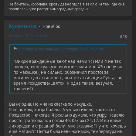
Не бойтесь, королева, кровь давно ушла в землю. И там, где она
пролилась, уже растут виноградные гроздья.
Купалинка
Новичок
10 января 2019, 01:04:26
#10
Цитата: prozerpina от 09 января 2019, 05:31:02
"Вихри враждебные веют над нами"(с) Или я не так
поняла, хотя куда уж понятнее, или мне ХЭ постучал
по макушке,( не сильно, обозначил просто) за
магическую активность, она же активация Руны, во
время Рождества/Святок. Я одна такая, везучая,
коллеги?)
Вы не одна. Но мне не слегка по макушке.
Я не помню, когда болела. А уж так сильно, как на это
Рождество - никогда. Я реально думала, что умру. Неделю
просто грипповала, а потом 40. Как раз 24.12. И во время
лихорадки и страшной боли, мне сказали: "Ну что, хочешь
ещё магии??" Пытка была невыносимой, температура не