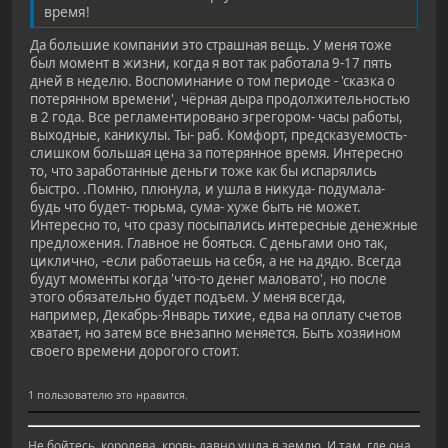
время!
Да большие компании это страшная вещь. У меня тоже
был момент в жизни, когда я вот так работала 9-17 пять
дней в неделю. Воспоминание о том периоде - 'сказка о
потерянном времени', чёрная дыра продолжительностью
в 2 года. Все регламентировано эгрегором- часы работы,
выходные, каникулы. Ты- раб. Комфорт, предсказуемость-
слишком большая цена за потерянное время. Интересно
то, что заработанные деньги тоже как бы испарялись
быстро. .Помню, плюнула, и ушла в никуда- подумала-
будь что будет- тюрьма, сума- хуже быть не может.
Интересно то, что сразу посыпались интересные денежные
предложения. Главное не бояться. С деньгами оно так,
циклично, -если работаешь на себя, а не на дядю. Всегда
будут моменты когда 'что-то денег маловато', но после
этого обязательно будет подъем. У меня всегда,
например, Декабрь-Январь тихие, едва на оплату счетов
хватает, но затем все внезапно меняется. Быть хозяином
своего времени дорогого стоит.
1 пользователю это нравится.
Не бойтесь, королева, кровь давно ушла в землю. И там, где она