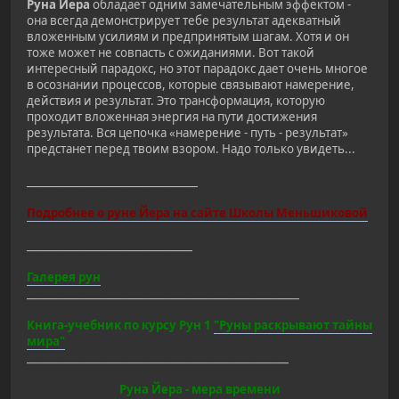
Руна Йера
обладает одним замечательным эффектом -
она всегда демонстрирует тебе результат адекватный
вложенным усилиям и предпринятым шагам. Хотя и он
тоже может не совпасть с ожиданиями. Вот такой
интересный парадокс, но этот парадокс дает очень многое
в осознании процессов, которые связывают намерение,
действия и результат. Это трансформация, которую
проходит вложенная энергия на пути достижения
результата. Вся цепочка «намерение - путь - результат»
предстанет перед твоим взором. Надо только увидеть...
________________________________
Подробнее о руне Йера на сайте Школы Меньшиковой
_______________________________
Галерея рун
___________________________________________________
Книга-учебник по курсу Рун 1
"Руны раскрывают тайны
мира"
_________________________________________________
Руна Йера - мера времени