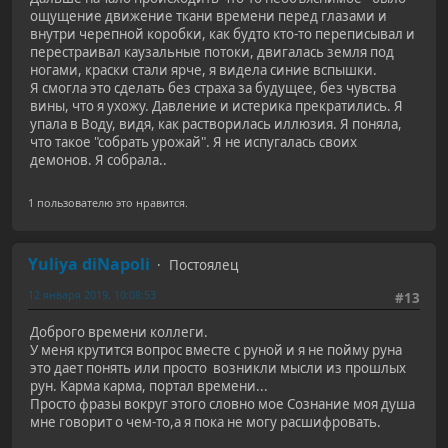
ощущение движение ткани времени перед глазами и
внутри черепной коробки, как будто кто-то переписывал и
перестраивал каузальные потоки, двигалась земля под
ногами, краски стали ярче, я видела синие вспышки.
Я смогла это сделать без страха за будущее, без чувства
вины, что я ухожу. Давление и истерика прекратились. Я
упала в Воду, видя, как растворилась иллюзия. Я поняла,
что такое "собрать урожай". Я не испугалась своих
демонов. Я собрала..
1 пользователю это нравится.
Yuliya diNapoli
Постоялец
12 января 2019, 10:08:53
#13
Доброго времени коллеги.
У меня крутится вопрос вместе с руной и я не пойму руна
это дает понять или просто возникли мысли из прошлых
рун. Карма карма, портал времени...
Просто фразы вокруг этого словно мое Сознание моя душа
мне говорит о чем-то,а я пока не могу расшифровать.