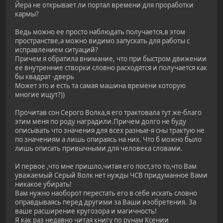
Йера не открывает ли портал времени для проработки
кармы?
Ведь можно ее просто наблюдать получается,в этом
пространстве,а можно видимо запускать для работы с
исправлением ситуаций?
Причем я обратила внимание, что при быстром движении
ее внутренние створки словно расходятся и получается как
бы квадрат -дверь
Может это и есть та самая машина времени которую
многие ищут?))
Прочитав сон Серого Волка,я его трактовала тут же-благо
этим меня по роду наградили.Причем долго не буду
описывать что значения для всех разные-я сны трактую не
по значениям а лишь опираясь на них. Что б можно было
лишь описать привычными для человека словами.
И первое ,что мне пришло,читая его пост,это то,что Вам
уважаемый Серый Волк нет нужды ЧСВ придуманное Вами
никакое убирать!
Вам нужно наоборот перестать его в себе искать словно
оправдываясь перед другими за Ваши изобретения. За
ваше расширение кругозора и магичность!
Я как раз недавно читая книгу по рунам Ксении