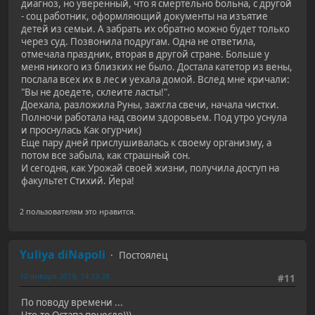
диагноз, но уверенный, что я смертельно больна, с другой
- соц работник, оформляющий документы на изъятие
детей из семьи. А забрать их обратно можно будет только
через суд. Позвонила подругам. Одна не ответила,
отмечала праздник, вторая в другой стране. Больше у
меня никого из близких не было. Достала катетор из вены,
послала всех их в лес и уехала домой. Вслед мне кричали:
"Вы не доедете, склеите ласты!".
Доехала, разложила Руны, зажгла свечи, начала чистки.
Полночи работала над своим здоровьем. Под утро уснула
и проснулась Как огурчик)
Еще пару дней прислушивалась к своему организму, а
потом все забыла, как страшный сон.
И сегодня, как Урожай своей жизни, получила доступ на
факультет Стихий. Йера!
2 пользователям это нравится.
Yuliya diNapoli
Постоялец
10 января 2019, 14:33:28
#11
По поводу времени ...
Что-то Остапа понесло)))