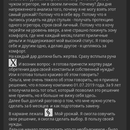
чужом эгрегоре, ни в своем личном. Почему? Два дня
напряженного анализа того, почему я не могу взять этот
самый урожай? Потому что я себе вру. Потому что я
пытаюсь усидеть на двух стульях - получать протекцию
одного эгрегора, строя свой личный. Потому что я хочу
перейти на уровень вверх, а мне страшно покинуть зону
комфорта, где мне каждый месяц платят приличные
деньги и поддерживают мой высокий статус. Я говорю
себе и другим одно, а делаю другое - я цепляюсь за
комфорт.
На каждый дар должна быть жертва. Сразу всплыла руна
. И возник вопрос - я готова принести жертву ради
обретения дара своей константы и собственной нужды?
Или я готова только красиво об этом говорить?
-Ольга, мне очень тяжело об этом говорить, но я приняла
решение, что я покину компанию 01.07.2019 года. За 9 лет
я получила весь тот опыт, который позволил это решение
мне принять, но я больше не вижу себя здесь.
Далее был долгий разговор о том, что мне нужно успеть
сделать за 6 месяцев и как подготовить замену.
В кармане лежала
. Мой урожай. Я смогла озвучить
свое решение, я смогла сделать выбор. В пользу своей
нужды.
Дальше начало происходить что-то необъяснимое - было