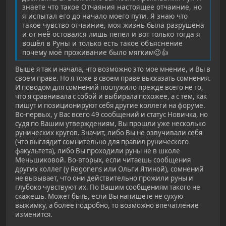
знаете что такое Отчаяния настоящее отчаиние, но
я испытал его до начало моего пути. Я знаю что
такое чувство отчаиние, моя жизнь была разрушена
и от неё остовался лишь пепел и вот только тогда я
вошёл в Руны и только есть такое объяснение
почему моё проживание было мягким😉👍
Выше я так и начала, что возможно это мое мнение, и Вы в
своем праве. Но я тоже в своем праве высказать сомнения.
И поводом для сомнений послужило прежде всего не то,
что я сравнивала с собой и выбирала похожее, а с тем, как
пишут и позиционируют себя другие коллеги на форуме.
Во-первых, у Вас всего 49 сообщений и статус Новичка, но
судя по Вашим утверждениям, Вы прошли уже несколько
рунических кругов. Значит, либо Вы не озвучивали себя
(что выглядит сомнительно для правил рунического
факультета), либо Вы проходили руны не в школе
Меньшиковой. Во-вторых, если читаешь сообщения
других коллег (у Regonens или Ольги Ятиной), сомнений
не вызывает, что они действительно прожили руны и
глубоко чувствуют их. По Вашим сообщениям такого не
скажешь. Может быть, если Вы напишете не сухую
выжимку, а более подробно, то возможно впечатление
изменится.