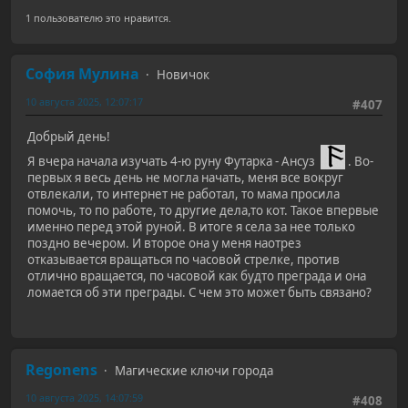
1 пользователю это нравится.
София Мулина
Новичок
10 августа 2025, 12:07:17
#407
Добрый день!
Я вчера начала изучать 4-ю руну Футарка - Ансуз
. Во-
первых я весь день не могла начать, меня все вокруг
отвлекали, то интернет не работал, то мама просила
помочь, то по работе, то другие дела,то кот. Такое впервые
именно перед этой руной. В итоге я села за нее только
поздно вечером. И второе она у меня наотрез
отказывается вращаться по часовой стрелке, против
отлично вращается, по часовой как будто преграда и она
ломается об эти преграды. С чем это может быть связано?
Regonens
Магические ключи города
10 августа 2025, 14:07:59
#408