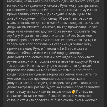
написали, но вы наверное забыли один нюанс,что каждый
из нас индивидуален и у каждого Руны могут раскрываться
по разному и проживание происходит по разному и срок
проживания у каждого индивидуален, ведь Руны это
живой инструмент!!!!.По поводу 10 дней ,вы говорите
мало, но опять же для кого мало? возможно для вас и мало
,ведь как вы пишите на Анзусе, вы год проживали ,но это
ведь не означает что другим то же нужно проживать год
эту Руну. И, да то что было описано мной это было мое
первое проживание! Сейчас я так же проживаю Руны, но
теперь мой срок проживания увеличен,я сейчас могу
проживать одну Руну и 1 месяц и 2 и 3 а то может и
больше,сейчас я изменил свой подход ,теперь я
доверился полностью Рунам и вот когда они посчитают
нужным закончить проживание и перейти к другой Руне я
так и делаю! Но я вам могу одно сказать , что да после
первого проживания мое сознание изменилось,теперь
когда проживаю Руны во второй раз сейчас я на 3 этте, то
уже свое первое проживание воспринимаю как я
допустим закончил садик, на втором это уже школа, а вот
думаю на третий раз это будет как Высшее образование!!!!!
А по поводу мягкости как вы выразились
Почему вы
считаете что так не может быть? Возможно у меня это
связано с тем что до этого Все было очень ,очень жестоко .