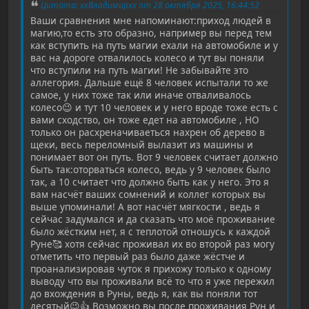
Цитата: ххВладимирхх от 28 октября 2025, 16:44:52
Ваши сравнения мне напоминают:приход людей в
магию,то есть это образно, например вы перед тем
как вступить на путь магии ехали на автомобиле и у
вас на дороге отвалилось колесо и тут вы поняли
что вступили на путь магии! Не забывайте это
аллегория. Дальше ещё 8 человек испытали то же
самое, у них тоже так или иначе отваливалось
колесо😉 и тут 10 человек и у него вроде тоже есть с
вами сходство, он тоже едет на автомобиле , НО
только он расхреначиваеться нахрен об дерево в
щеки, весь переломный вылазит из машины и
понимает вот он путь. Вот 9 человек считает должно
быть так:оторваться колесо, ведь у 9 человек было
так, а 10 считает что должно быть как у него. Это я
вам насчёт ваших сомнений и коллег которых вы
выше упоминали! А вот насчёт мягкости , ведь я
сейчас задумался и да сказать что моё проживание
было жёстким нет, я с теплотой отношусь к каждой
Руне🥰 хотя сейчас проживал их во второй раз могу
отметить что первый раз было даже жёстче и
проанализировав чуток я прихожу только к одному
выводу что вы проживали всё то что я уже пережил
до вхождения в Руны, ведь я, как вы поняли тот
десятый😉👍 Возможно вы после проживания Рун и