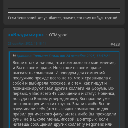
Если Чеширский кот улыбается, значит, это кому-нибудь нужно!
ххВладимирхх
ОТМ урок1
28 октября 2025, 19:18:41
#423
Цитата: Татьяна Кимли от 28 октября 2025, 17:57:21
Выше я так и начала, что возможно это мое мнение,
и Вы в своем праве. Но я тоже в своем праве
высказать сомнения. И поводом для сомнений
послужило прежде всего не то, что я сравнивала с
собой и выбирала похожее, а с тем, как пишут и
позиционируют себя другие коллеги на форуме. Во-
первых, у Вас всего 49 сообщений и статус Новичка,
но судя по Вашим утверждениям, Вы прошли уже
несколько рунических кругов. Значит, либо Вы не
озвучивали себя (что выглядит сомнительно для
правил рунического факультета), либо Вы проходили
руны не в школе Меньшиковой. Во-вторых, если
читаешь сообщения других коллег (у Regonens или