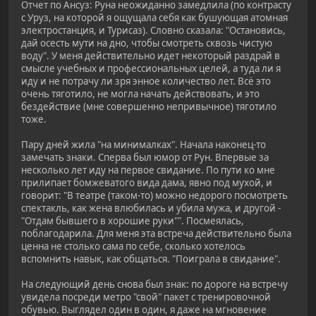
Отчет по Ансуз: Руна неожиданно замедлила (по контрасту
с Уруз, на которой я ощущала себя как бушующая атомная
электростанция, и Турисаз). Словно сказала: "Остановись,
дай осесть мути на дно, чтобы смотреть сквозь чистую
воду". У меня действительно идет некоторый раздрай в
смысле учебных и профессиональных целей, а туда ли я
иду и не потрачу ли зря энное количество лет. Всё это
очень тяготило, не могла начать действовать, и это
бездействие (мне совершенно непривычное) тяготило
тоже.
Пару дней жила "на минималках". Начала наконец-то
замечать знаки. Сперва был юмор от Рун. Впервые за
несколько лет иду на первое свидание. По пути ко мне
прилипает бомжеватого вида дама, явно под мухой, и
говорит: "В театре (таком-то) можно недорого посмотреть
спектакль, как жена влюбилась и убила мужа, и другой -
"Отдам бывшего в хорошие руки"". Посмеялась,
поблагодарила. Для меня эта встреча действительно была
ценна не столько сама по себе, сколько хотелось
вспомнить навык, как общаться. "Поиграла в свидание".
На следующий день снова был знак: по дороге на встречу
увидела посреди метро "свой" пакет с тренировочной
обувью. Выглядел один в один, я даже на мгновение