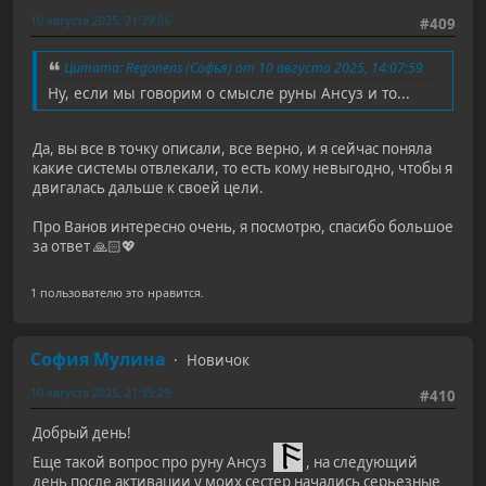
10 августа 2025, 21:29:06
#409
Цитата: Regonens (Софья) от 10 августа 2025, 14:07:59
Ну, если мы говорим о смысле руны Ансуз и то...
Да, вы все в точку описали, все верно, и я сейчас поняла
какие системы отвлекали, то есть кому невыгодно, чтобы я
двигалась дальше к своей цели.
Про Ванов интересно очень, я посмотрю, спасибо большое
за ответ 🙏🏻💖
1 пользователю это нравится.
София Мулина
Новичок
10 августа 2025, 21:35:29
#410
Добрый день!
Еще такой вопрос про руну Ансуз
, на следующий
день после активации у моих сестер начались серьезные