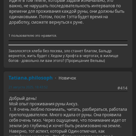
Идите в том темпе, который задали изначально, это
важно, не нарушать последовательность интервалов по
времени для проживания каждой руны, они должны быть
одинаковыми. Потом, после 1этта будет время на
доработку, сможете вернуться к руне.
1 пользователю это нравится.
Заколосятся хлеба без посева, зло станет благом, Бальдр
вернется, жить будет с Хедом у Хрофта в чертогах, в жилище
богов - довольно ли вам этого? (Прорицание Вельвы)
Tatiana.philosoph
Новичок
21 августа 2025, 18:43:52
#414
Добрый день!
Мой опыт проживания руны Ансуз.
1. Я очень люблю понимать, читать, разбираться, работала
препоподавателем. Много ждала от руны. Она проявила
себя очень тихо. Через ощущение, что понимание идет от
земли (из глубины) и хочет быть реализовано на земле.
Наверно, тот аспект, который Один отмечал, как