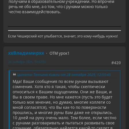
получаем в образовательном учреждении. Но впрочем
речь не обо мне, а о том, что с рунами можно только
честно взаимодействовать.
Если Чеширский кот улыбается, значит, это кому-нибудь нужно!
ххВладимирхх
ОТМ урок1
28 октября 2025, 14:07:07
#420
Цитата: Татьяна Кимли от 28 октября 2025, 12:55:45
Мда! Ваши сообщения по всем рунам вызывают
сомнения. Хотя кто я такая, чтобы скептически
относиться к Вашим ощущениям. Они же Ваши, и
Вы в своем праве. Но мне кажется (пусть это будет
только мое мнение, но думаю, многие коллеги со
мной согласятся), что Вы как-то по поверхности
прошлись, и многие руны Вам даже не открылись.
10 дней на руну очень мало. Тем более, если честно
с рунами разговаривать и пытаться развивать свое
сознание, обязательно найдется какой-то скелет в