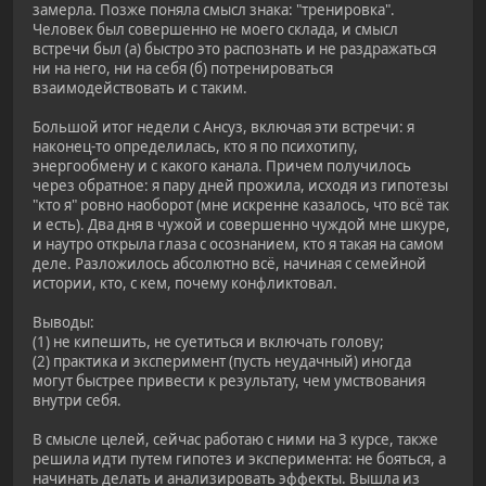
замерла. Позже поняла смысл знака: "тренировка".
Человек был совершенно не моего склада, и смысл
встречи был (а) быстро это распознать и не раздражаться
ни на него, ни на себя (б) потренироваться
взаимодействовать и с таким.
Большой итог недели с Ансуз, включая эти встречи: я
наконец-то определилась, кто я по психотипу,
энергообмену и с какого канала. Причем получилось
через обратное: я пару дней прожила, исходя из гипотезы
"кто я" ровно наоборот (мне искренне казалось, что всё так
и есть). Два дня в чужой и совершенно чуждой мне шкуре,
и наутро открыла глаза с осознанием, кто я такая на самом
деле. Разложилось абсолютно всё, начиная с семейной
истории, кто, с кем, почему конфликтовал.
Выводы:
(1) не кипешить, не суетиться и включать голову;
(2) практика и эксперимент (пусть неудачный) иногда
могут быстрее привести к результату, чем умствования
внутри себя.
В смысле целей, сейчас работаю с ними на 3 курсе, также
решила идти путем гипотез и эксперимента: не бояться, а
начинать делать и анализировать эффекты. Вышла из