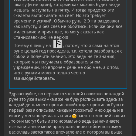
шкафу (и не один), который как мозоль будет везде
мешать наступать на пятку. И тогда придется эти
скелеты вытаскивать на свет. Но это требует
времени и усилий. Обычно руны 2 Этта раздевают
как капусту, и без слез не обойтись. Если же они все
миленькие и приятные, то могу сказать как
Станиславский: Не верю!!!
Почему я пишу на
, потому что я сама на этой
руне целый год просидела, т.к. хотела разобраться с
собой и получить знания. Это ведь не те знания,
которые мы получаем в образовательном
учреждении. Но впрочем речь не обо мне, а о том,
что с рунами можно только честно
взаимодействовать.
Здравствуйте, во первых то что мной написано по каждой
руне это уже выжимка,я же не буду расписывать здесь за
каждый день моего проживания!когда я проживал Руны в
первый раз я описывал каждый прожитый мною день и в
итоги у меня получилась книга
насчет сомнений ваших
, то они могут быть и это нормально ведь вы начинаете
все написанное мной пропускать через себя и поэтому у
вас складывается такое впечатление о котором вы выше