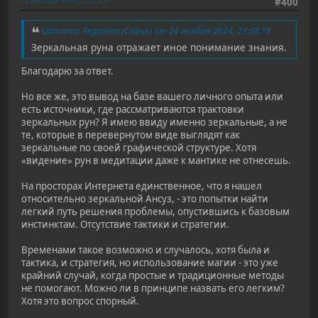
#400
Цитата: Regonens (Софья) от 24 ноября 2024, 23:58:19
Зеркальная руна отражает иное понимание знания.
Благодарю за ответ.
Но все же, это вывод на базе вашего личного опыта или
есть источники, где рассматриваются трактовки
зеркальных рун? Я имею ввиду именно зеркальные, а не
те, которые в перевернутом виде выглядят как
зеркальные по своей графической структуре. Хотя
«видение» рун в медитации даже к мантике не отнесешь.
На просторах Интернета единственное, что я нашел
относительно зеркальной Ансуз, - это попытки найти
легкий путь решения проблемы, опустившись к базовым
инстинктам. Отсутствие тактики и стратегии.
Временами такое возможно и случалось, хотя была и
тактика, и стратегия, но использование магии - это уже
крайний случай, когда простые и традиционные методы
не помогают. Можно ли в принципе назвать его легким?
Хотя это вопрос спорный.