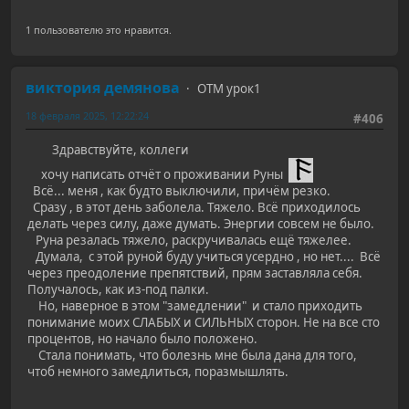
1 пользователю это нравится.
виктория демянова
ОТМ урок1
18 февраля 2025, 12:22:24
#406
Здравствуйте, коллеги
хочу написать отчёт о проживании Руны
Всё... меня , как будто выключили, причём резко.
Сразу , в этот день заболела. Тяжело. Всё приходилось
делать через силу, даже думать. Энергии совсем не было.
Руна резалась тяжело, раскручивалась ещё тяжелее.
Думала, с этой руной буду учиться усердно , но нет.... Всё
через преодоление препятствий, прям заставляла себя.
Получалось, как из-под палки.
Но, наверное в этом "замедлении" и стало приходить
понимание моих СЛАБЫХ и СИЛЬНЫХ сторон. Не на все сто
процентов, но начало было положено.
Стала понимать, что болезнь мне была дана для того,
чтоб немного замедлиться, поразмышлять.