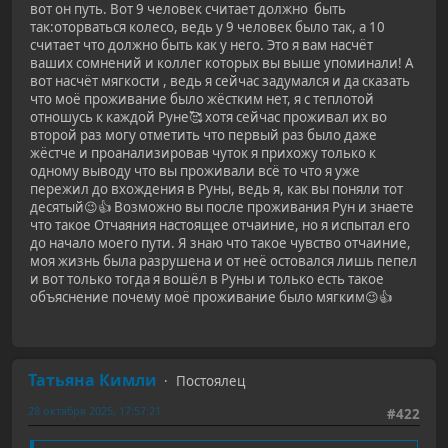
вот он путь. Вот 9 человек считает должно быть
так:оторваться колесо, ведь у 9 человек было так, а 10
считает что должно быть как у него. Это я вам насчёт
ваших сомнений и коллег которых вы выше упоминали! А
вот насчёт мягкости , ведь я сейчас задумался и да сказать
что моё проживание было жёстким нет, я с теплотой
отношусь к каждой Руне🥰 хотя сейчас проживал их во
второй раз могу отметить что первый раз было даже
жёстче и проанализировав чуток я прихожу только к
одному выводу что вы проживали всё то что я уже
пережил до вхождения в Руны, ведь я, как вы поняли тот
десятый😉👍 Возможно вы после проживания Рун и знаете
что такое Отчаяния настоящее отчаиние, но я испытал его
до начало моего пути. Я знаю что такое чувство отчаиние,
моя жизнь была разрушена и от неё остовался лишь пепел
и вот только тогда я вошёл в Руны и только есть такое
объяснение почему моё проживание было мягким😉👍
Татьяна Кимли
Постоялец
28 октября 2025, 17:57:21
#422