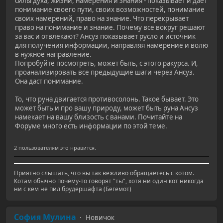
силы духа, жизни, намерения и знания - показывает и дает
понимание своего пути, своих возможностей, понимание
своих намерений, право на знание. Что перекрывает
право на понимание и знание. Почему все вокруг решают
за вас и отвлекают? Ансуз показывает русло и источник
для получения информации, направляя намерение и волю
в нужное направление.
Попробуйте посмотреть, может быть, с этого ракурса. И,
проанализировать все предыдущие шаги через Ансуз.
Она даст понимание.
То, что руна двигается противосолонь. Такое бывает. Это
может быть и про вашу природу, может быть руна Ансуз
намекает на вашу близость с ванами. Почитайте на
Форуме много есть информации по этой теме.
2 пользователям это нравится.
Приятно слышать, что вы так вежливо обращаетесь с котом.
Котам обычно почему-то говорят "ты", хотя ни один кот никогда
ни с кем не пил брудершафта (Бегемот)
София Мулина
Новичок