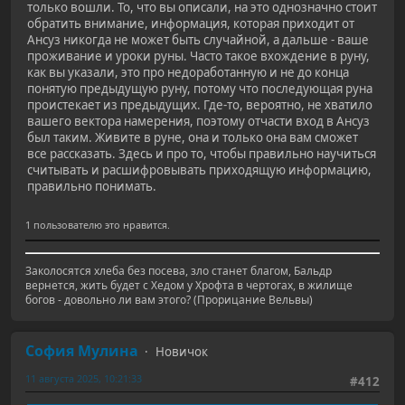
только вошли. То, что вы описали, на это однозначно стоит
обратить внимание, информация, которая приходит от
Ансуз никогда не может быть случайной, а дальше - ваше
проживание и уроки руны. Часто такое вхождение в руну,
как вы указали, это про недоработанную и не до конца
понятую предыдущую руну, потому что последующая руна
проистекает из предыдущих. Где-то, вероятно, не хватило
вашего вектора намерения, поэтому отчасти вход в Ансуз
был таким. Живите в руне, она и только она вам сможет
все рассказать. Здесь и про то, чтобы правильно научиться
считывать и расшифровывать приходящую информацию,
правильно понимать.
1 пользователю это нравится.
Заколосятся хлеба без посева, зло станет благом, Бальдр
вернется, жить будет с Хедом у Хрофта в чертогах, в жилище
богов - довольно ли вам этого? (Прорицание Вельвы)
София Мулина
Новичок
11 августа 2025, 10:21:33
#412