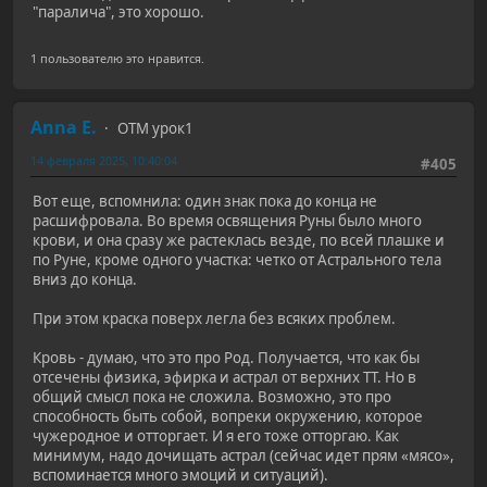
"паралича", это хорошо.
1 пользователю это нравится.
Anna E.
ОТМ урок1
14 февраля 2025, 10:40:04
#405
Вот еще, вспомнила: один знак пока до конца не
расшифровала. Во время освящения Руны было много
крови, и она сразу же растеклась везде, по всей плашке и
по Руне, кроме одного участка: четко от Астрального тела
вниз до конца.
При этом краска поверх легла без всяких проблем.
Кровь - думаю, что это про Род. Получается, что как бы
отсечены физика, эфирка и астрал от верхних ТТ. Но в
общий смысл пока не сложила. Возможно, это про
способность быть собой, вопреки окружению, которое
чужеродное и отторгает. И я его тоже отторгаю. Как
минимум, надо дочищать астрал (сейчас идет прям «мясо»,
вспоминается много эмоций и ситуаций).