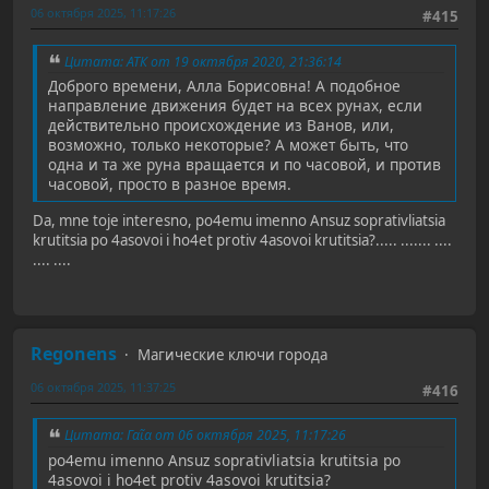
06 октября 2025, 11:17:26
#415
Цитата: АТК от 19 октября 2020, 21:36:14
Доброго времени, Алла Борисовна! А подобное
направление движения будет на всех рунах, если
действительно происхождение из Ванов, или,
возможно, только некоторые? А может быть, что
одна и та же руна вращается и по часовой, и против
часовой, просто в разное время.
Da, mne toje interesno, po4emu imenno Ansuz soprativliatsia
krutitsia po 4asovoi i ho4et protiv 4asovoi krutitsia?..... ....... ....
.... ....
Regonens
Магические ключи города
06 октября 2025, 11:37:25
#416
Цитата: Γαῖα от 06 октября 2025, 11:17:26
po4emu imenno Ansuz soprativliatsia krutitsia po
4asovoi i ho4et protiv 4asovoi krutitsia?