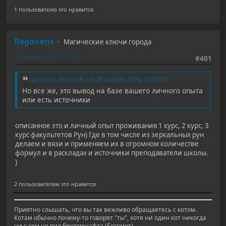
1 пользователю это нравится.
Regonens
Магические ключи города
25 ноября 2024, 23:31:26
#401
Цитата: Roman P. от 25 ноября 2024, 23:25:51
Но все же, это вывод на базе вашего личного опыта
или есть источники
описанное это и личный опыт проживания 1 курс, 2 курс, 3
курс факультетов Рун) Где в том числе из зеркальных рун
делаем и вязи и применяем их в огромном количестве
формул и в раскладах и источники преподаватели школы.
)
2 пользователям это нравится.
Приятно слышать, что вы так вежливо обращаетесь с котом.
Котам обычно почему-то говорят "ты", хотя ни один кот никогда
ни с кем не пил брудершафта (Бегемот)