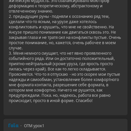
житейскую мудрость. Это сбалансировало мою проф
деформацию к теоретическому, абстрактоному и
отвлеченному знанию.
2. предыдущие руны - подняли к осознанию ряд тем,
сделали что-то ясным, на урузе даже хотелось
конфликтовать и крушить, что мне не свойственно. На
Ансузе пришло понимание как двигаться сквозь это. Не
закрывая глаза и не тратя сил на конфликты пустые. Очень
простое понимание, но, кажется, очень рабочее в моем
случае.
3. Меня немного смущает, что нет явно проявленного
событийного ряда. Или он достаточно положительный,
приятно-нейтральный (кроме уруза, где ярость просто
лилась через край). Все как-то легко складывается.
Проясняется. Что-то я отпускаю - но это скорее мои пустые
надежды и самообман, установление более комфортного
мне формата контакта, разрешение себе формата, в
котором мне комфортно. Ничего не рушится, как
предупреждали. Пока. но, надеюсь, работа все равно
происходит, просто в иной форме. Спасибо!
Γαῖα
ОТМ урок1