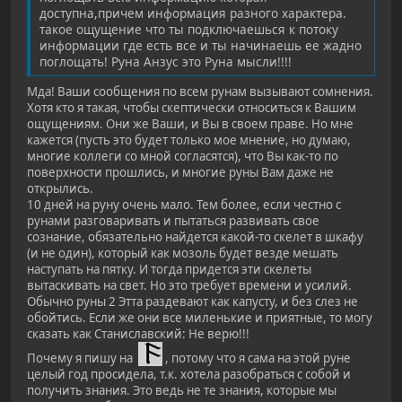
доступна,причем информация разного характера.
такое ощущение что ты подключаешься к потоку
информации где есть все и ты начинаешь ее жадно
поглощать! Руна Анзус это Руна мысли!!!!
Мда! Ваши сообщения по всем рунам вызывают сомнения.
Хотя кто я такая, чтобы скептически относиться к Вашим
ощущениям. Они же Ваши, и Вы в своем праве. Но мне
кажется (пусть это будет только мое мнение, но думаю,
многие коллеги со мной согласятся), что Вы как-то по
поверхности прошлись, и многие руны Вам даже не
открылись.
10 дней на руну очень мало. Тем более, если честно с
рунами разговаривать и пытаться развивать свое
сознание, обязательно найдется какой-то скелет в шкафу
(и не один), который как мозоль будет везде мешать
наступать на пятку. И тогда придется эти скелеты
вытаскивать на свет. Но это требует времени и усилий.
Обычно руны 2 Этта раздевают как капусту, и без слез не
обойтись. Если же они все миленькие и приятные, то могу
сказать как Станиславский: Не верю!!!
Почему я пишу на
, потому что я сама на этой руне
целый год просидела, т.к. хотела разобраться с собой и
получить знания. Это ведь не те знания, которые мы