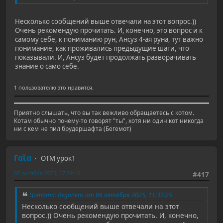
Несколько сообщений выше отвечали на этот вопрос.))
Очень рекомендую прочитать. И, конечно, это вопрос и к
самому себе, к пониманию рун, Ансуз 4-ая руна, тут важно
понимание, как проживались предыдущие шаги, что
показывали. И, Ансуз будет продолжать разворачивать
знание о само себе.
1 пользователю это нравится.
Приятно слышать, что вы так вежливо обращаетесь с котом.
Котам обычно почему-то говорят "ты", хотя ни один кот никогда
ни с кем не пил брудершафта (Бегемот)
Γαῖα
ОТМ урок1
07 октября 2025, 17:29:16
#417
Цитата: Regonens от 06 октября 2025, 11:37:25
Несколько сообщений выше отвечали на этот
вопрос.)) Очень рекомендую прочитать. И, конечно,