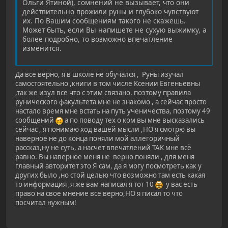
Ольги Ятиной), сомнений не вызывает, что они
действительно прожили руны и глубоко чувствуют
их. По Вашим сообщениям такого не скажешь.
Может быть, если Вы напишете не сухую выжимку, а
более подробно, то возможно впечатление
изменится.
Да все верно, я в школе не обучался , Руны изучал
самостоятельно ,книги в том числе Ксении Евгеньевны
,так же изул все что с этим связано. поэтому правила
рунического факультета мне не знакомо , а сейчас просто
настало время мне встать на путь ученичества, поэтому 49
сообщений
а по поводу тех о ком вы мне высказались
сейчас , я понимаю ход вашей мысли ,НО я смотрю вы
наверное не до конца поняли мой аллегоричный
рассказ,ну не суть, а насчет впечатлений ТАК мне всё
равно. Вы наверное меня не верно поняли , для меня
главный авторитет это Я сам, да я могу посмотреть как у
других было ,но стой целью что возможно там есть какая
то информация ,я же вам написал я тот 10
у вас есть
право на свое мнение все верно,НО я писал то что
посчитал нужным!