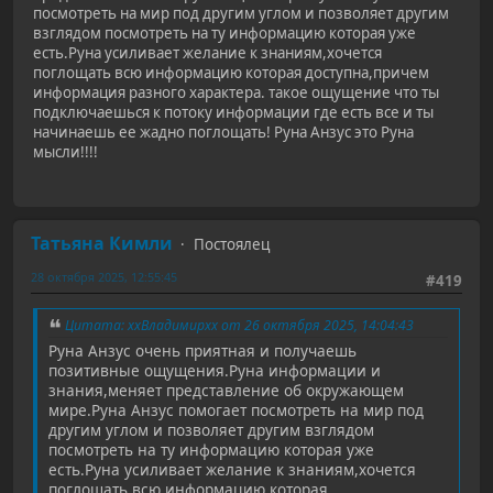
посмотреть на мир под другим углом и позволяет другим
взглядом посмотреть на ту информацию которая уже
есть.Руна усиливает желание к знаниям,хочется
поглощать всю информацию которая доступна,причем
информация разного характера. такое ощущение что ты
подключаешься к потоку информации где есть все и ты
начинаешь ее жадно поглощать! Руна Анзус это Руна
мысли!!!!
Татьяна Кимли
Постоялец
28 октября 2025, 12:55:45
#419
Цитата: ххВладимирхх от 26 октября 2025, 14:04:43
Руна Анзус очень приятная и получаешь
позитивные ощущения.Руна информации и
знания,меняет представление об окружающем
мире.Руна Анзус помогает посмотреть на мир под
другим углом и позволяет другим взглядом
посмотреть на ту информацию которая уже
есть.Руна усиливает желание к знаниям,хочется
поглощать всю информацию которая