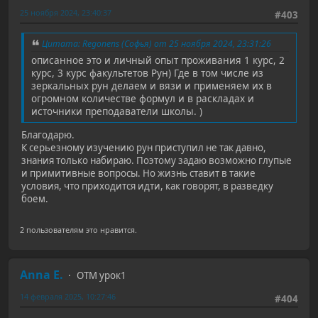
25 ноября 2024, 23:40:37
#403
Цитата: Regonens (Софья) от 25 ноября 2024, 23:31:26
описанное это и личный опыт проживания 1 курс, 2
курс, 3 курс факультетов Рун) Где в том числе из
зеркальных рун делаем и вязи и применяем их в
огромном количестве формул и в раскладах и
источники преподаватели школы. )
Благодарю.
К серьезному изучению рун приступил не так давно,
знания только набираю. Поэтому задаю возможно глупые
и примитивные вопросы. Но жизнь ставит в такие
условия, что приходится идти, как говорят, в разведку
боем.
2 пользователям это нравится.
Anna E.
ОТМ урок1
14 февраля 2025, 10:27:46
#404