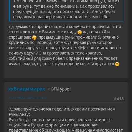
это вопрос и к самому себе, к пониманию рун, Ансуз
4-ая руна, тут важно понимание, как проживались
предыдущие шаги, что показывали. И, Ансуз будет
продолжать разворачивать знание о само себе.
Да, думаю что прочитала, если конечно не пропустила что
то конкретно что Вы имеете в виду
да, себя то Я и
спрашиваю
, предыдущие руны проживались отлично,
крутились по часовой, вот Ансуз первая руна которой
хочется в другую сторону крутиться 🤷�♀️ вот и интересно
почему вдруг ? Она проживаеться тоже красиво,
событийный ряд сразу повел к предназначению, так вот
думаю, ладно, пусть в какую сторону хочет и крутиться
ххВладимирхх
ОТМ урок1
26 октября 2025, 14:04:43
#418
Здравствуйте,хочется поделиться своим проживанием
Руны Анзус:
Руна Анзус очень приятная и получаешь позитивные
ощущения.Руна информации и знания,меняет
представление об окружающем мире.Руна Анзус помогает