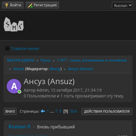
Войти
Регистрация
Главное меню
МАГИЯ ЕДИНА
Руны
1 ЭТТ – силы, вложенные в человека
►
►
Ансуз
(Модератор:
Aberg
)
Ансуз (Ansuz)
►
►
Ансуз (Ansuz)
A
Автор Admin, 15 октября 2017, 21:34:19
0 Пользователи и 1 гость просматривают эту тему.
1
...
7
8
Все
Страницы
9
ВНИЗ
ДЕЙСТВИЯ ПОЛЬЗОВАТЕЛЯ
Roman P.
Вновь прибывший
25 ноября 2024, 23:25:51