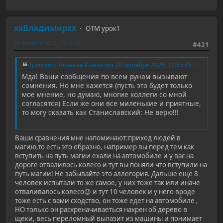
ххВладимирхх
ОТМ урок1
28 октября 2025, 16:44:52
#421
Цитата: Татьяна Кимли от 28 октября 2025, 12:55:45
Мда! Ваши сообщения по всем рунам вызывают
сомнения. Но мне кажется (пусть это будет только
мое мнение, но думаю, многие коллеги со мной
согласятся) Если же они все миленькие и приятные,
то могу сказать как Станиславский: Не верю!!!
Ваши сравнения мне напоминают:приход людей в
магию,то есть это образно, например вы перед тем как
вступить на путь магии ехали на автомобиле и у вас на
дороге отвалилось колесо и тут вы поняли что вступили на
путь магии! Не забывайте это аллегория. Дальше ещё 8
человек испытали то же самое, у них тоже так или иначе
отваливалось колесо😉 и тут 10 человек и у него вроде
тоже есть с вами сходство, он тоже едет на автомобиле ,
НО только он расхреначиваеться нахрен об дерево в
щеки, весь переломный вылазит из машины и понимает