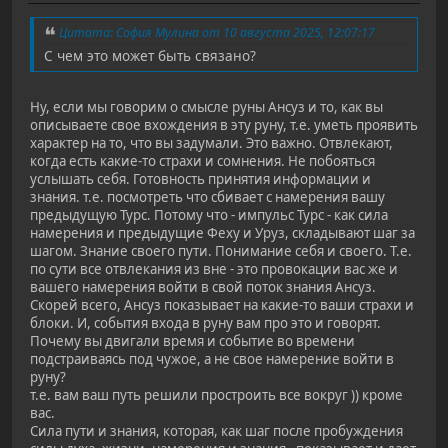
Цитата: София Мулина от 10 августа 2025, 12:07:17
С чем это может быть связано?
Ну, если мы говорим о смысле руны Ансуз и то, как вы
описываете свое вхождения в эту руну, т.е. уметь проявить
характер на то, что вы задумали. Это важно. Отвлекают,
когда есть какие-то страхи и сомнения. Не побояться
услышать себя. Готовность принятия информации и
знания. т.е. посмотреть что сбивает с намерения вашу
предыдущую Турс. Потому что - импульс Турс - как сила
намерения и предыдущие Феху и Уруз, складывают шаг за
шагом. Знание своего пути. Понимание себя и своего. Т.е.
по сути все отвлекания из вне - это провокации вас же и
вашего намерения войти в свой поток знания Ансуз.
Скорей всего, Ансуз показывает на какие-то ваши страхи и
блоки. И, события входа в руну вам про это и говорят.
Почему вы двигали время и событие во времени
подстраиваясь под чужое, а не свое намерение войти в
руну?
т.е. вам ваш путь решили простроить все вокруг )) кроме
вас.
Сила пути и знания, которая, как шаг после пробуждения