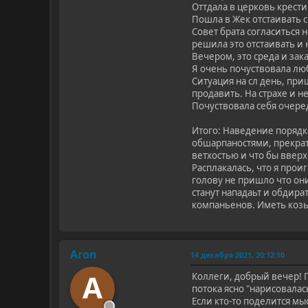
Оттдала в церковь крести
Пошла в Жек отстаивать с
Совет брата согласиться 
решила это отстаивать и 
Вечером, это среда и зак
Я очень почуствовала люб
Ситуация на сл день, при
продавить. На страхе и н
Почуствовала себя очере
Итого: Наведение порядка
обшарпаностями, прекрат
ветхостью и что бы ввер
Расплакалась, что я прои
голову не пришло что они
станут нападаьт и обдира
компаньенов. Иметь козыр
Aron
14 декабря 2021, 20:12:10
A
Коллеги, добрый вечер! 
потока ясно "нарисовалась
Если кто-то поделится мы