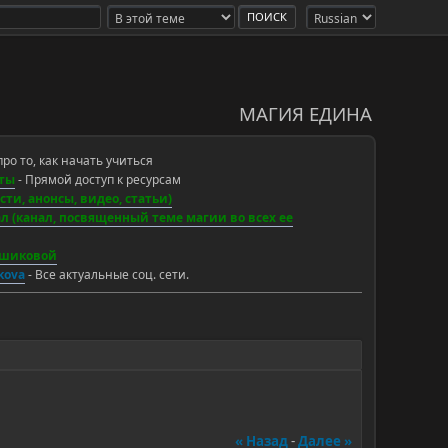
МАГИЯ ЕДИНА
про то, как начать учиться
ты
- Прямой доступ к ресурсам
ти, анонсы, видео, статьи)
 (канал, посвященный теме магии во всех ее
ьшиковой
ikova
- Все актуальные соц. сети.
« Назад
-
Далее »