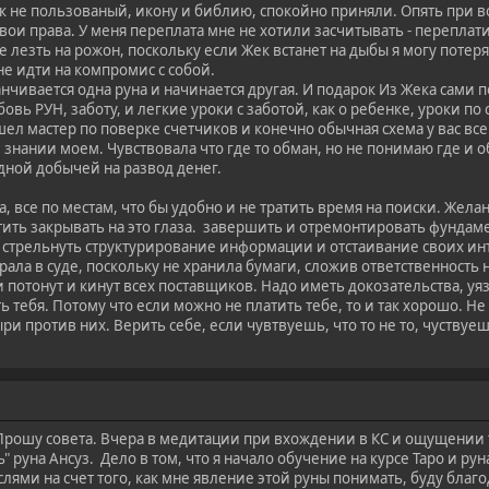
к не пользованый, икону и библию, спокойно приняли. Опять при во
вои права. У меня переплата мне не хотили засчитывать - перепла
не лезть на рожон, поскольку если Жек встанет на дыбы я могу потер
не идти на компромис с собой.
анчивается одна руна и начинается другая. И подарок Из Жека сами п
овь РУН, заботу, и легкие уроки с заботой, как о ребенке, уроки по
шел мастер по поверке счетчиков и конечно обычная схема у вас все 
е знании моем. Чувствовала что где то обман, но не понимаю где и 
дной добычей на развод денег.
, все по местам, что бы удобно и не тратить время на поиски. Жел
ить закрывать на это глаза. завершить и отремонтировать фундаме
х стрельнуть структурирование информации и отстаивание своих ин
грала в суде, поскольку не хранила бумаги, сложив ответственность 
 потонут и кинут всех поставщиков. Надо иметь докозательства, уя
ть тебя. Потому что если можно не платить тебе, то и так хорошо. Не
и против них. Верить себе, если чувтвуешь, что то не то, чуствуеш
Прошу совета. Вчера в медитации при вхождении в КС и ощущении
" руна Ансуз. Дело в том, что я начало обучение на курсе Таро и ру
слями на счет того, как мне явление этой руны понимать, буду благо