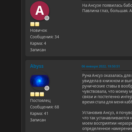
A
На Ансузе появилась бабоч
Павлина глаз, большая. А
Новичок
Сообщения: 34
Карма: 4
Записан
Abyss
06 января 2022, 19:50:51
Руна Ансуз оказалась для
увидела в книжном и выпр
рунические ставы в вообр
чувствовала, что моему м
связи и постепенно интер
Постоялец
время стала для меня каб
Сообщения: 68
Установив Ансуз, я почув
Карма: 41
что так устанавливаются
Записан
моем восприятии неразры
определенное намерение и