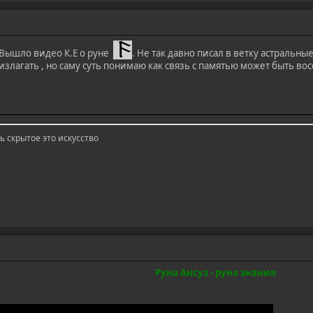
 Вышло видео К.Е о руне
. Не так давно писал в ветку астральны
излагать , но саму суть понимаю как связь с памятью может быть вос
ь скрытое это искусство
Руна Ансуз - руна знания