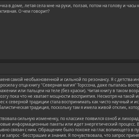
ка в доме, летая села мне на руки, ползая, потом на голову и часы 
ктивная. О чем говорит?
 меня самой необыкновенной и сильной по резонансу. Я с детства и
осила у отца книгу "Северная магия" Торссона, даже пыталась вос
ажении или пальцем на теле (без краски). Читая книгу в таком возр
озгу пока что не хватает мощности восприятия. Несмотря на такой и
ес к северной традиции стала воспринимать как чисто научный и и
балистическая традиция, поскольку там я имела живой отклик, кот
ствовала сильную измененку, по классике появился озноб и лихорадка
 новые информационные пакеты или идет энергетический процесс. В 
вно связан с ним. Обращение было похоже на глас вопиющего в пус
 запрос - бесстрашие и знания. Я почувствовала, что запрос приня