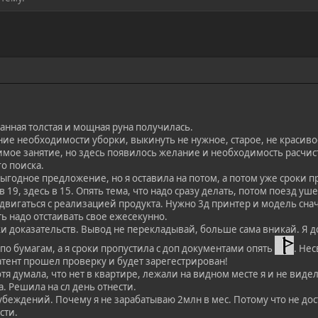
анная толстая и мощная руна получилась.
ие необходимости уборки, выкинуть не нужное, старое, не красиво
имое занятие, но здесь появилось желание и необходимость расчис
о поиска.
ыгодное предложение, но я оставила на потом, а потом уже сроки 
 19, здесь в 15. Опять тема, что надо сразу делать, потом поезд у
вигаться с реализацией продукта. Нужно 3д принтер и модель снач
ть надо отстаивать свое ежесекунно.
тки доказательств. Вывод не перекладывай, больше сама вникай. Я 
о бумагам, а я сроки пропустила с доп документами опять
. Не
атент прошел проверку и будет зарегестрирован!
отя думала, что нет в квартире, лежали на видном месте я и не вид
. Решила на сл день отнести.
 убеждений. Почему я не зарабатываю 2млн в мес. Потому что не дост
сти.