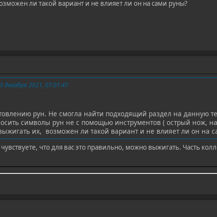
возможен ли такой вариант и не влияет ли он на сами руны?
 декабря 2021, 07:01:47
отовлению рун. Не смогла найти подходящий раздел на данную те
носить символы рун не с помощью инструментов ( острый нож, на
выжигать их, возможен ли такой вариант и не влияет ли он на 
чувствуете, что для вас это правильно, можно выжигать. Часть колле