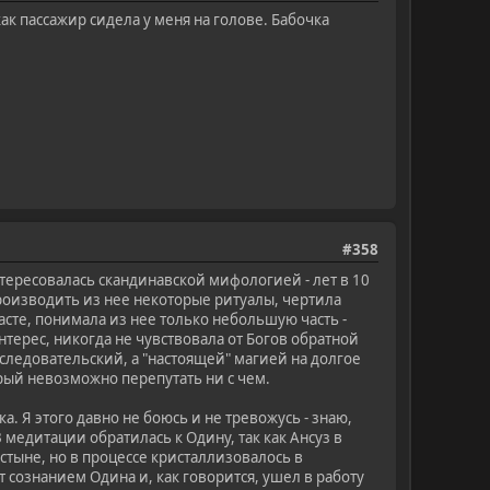
как пассажир сидела у меня на голове. Бабочка
#358
нтересовалась скандинавской мифологией - лет в 10
производить из нее некоторые ритуалы, чертила
асте, понимала из нее только небольшую часть -
нтерес, никогда не чувствовала от Богов обратной
сследовательский, а "настоящей" магией на долгое
орый невозможно перепутать ни с чем.
. Я этого давно не боюсь и не тревожусь - знаю,
медитации обратилась к Одину, так как Ансуз в
тыне, но в процессе кристаллизовалось в
т сознанием Одина и, как говорится, ушел в работу