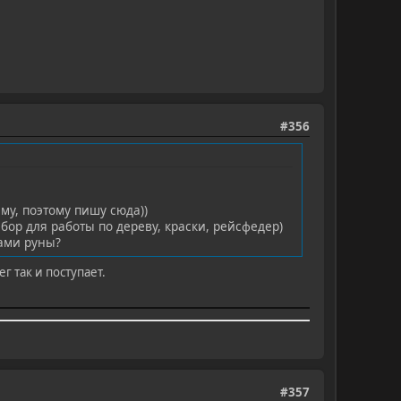
#356
му, поэтому пишу сюда))
бор для работы по дереву, краски, рейсфедер)
сами руны?
г так и поступает.
#357