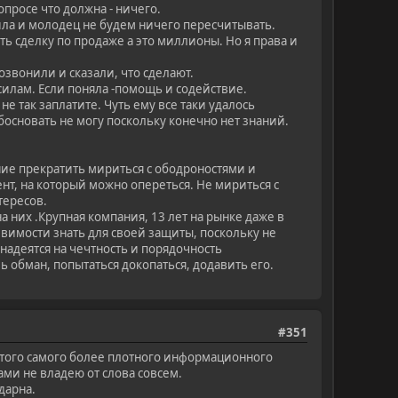
просе что должна - ничего.
тила и молодец не будем ничего пересчитывать.
ять сделку по продаже а это миллионы. Но я права и
озвонили и сказали, что сделают.
 силам. Если поняла -помощь и содействие.
не так заплатите. Чуть ему все таки удалось
обосновать не могу поскольку конечно нет знаний.
ание прекратить мириться с ободроностями и
нт, на который можно опереться. Не мириться с
тересов.
на них .Крупная компания, 13 лет на рынке даже в
звимости знать для своей защиты, поскольку не
 надеятся на чечтность и порядочность
ь обман, попытаться докопаться, додавить его.
#351
 того самого более плотного информационного
нами не владею от слова совсем.
дарна.