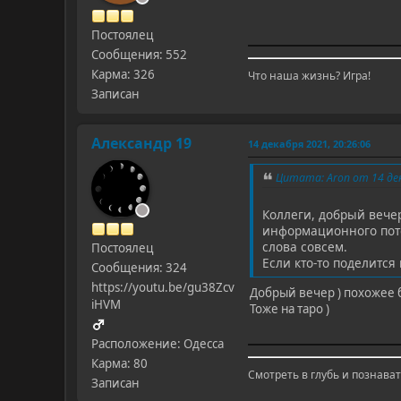
Постоялец
Сообщения: 552
Карма: 326
Что наша жизнь? Игра!
Записан
Александр 19
14 декабря 2021, 20:26:06
Цитата: Aron от 14 дек
Коллеги, добрый вече
информационного поток
слова совсем.
Постоялец
Если кто-то поделится
Сообщения: 324
https://youtu.be/gu38Zcv
Добрый вечер ) похожее б
iHVM
Тоже на таро )
Расположение: Одесса
Карма: 80
Смотреть в глубь и познават
Записан