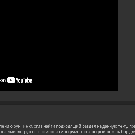
влению рун. Не смогла найти подходящий раздел на данную тему, по
ить символы рун не с помощью инструментов ( острый нож, набор дл