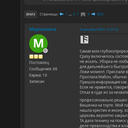
1
...
6
7
9
Все
Страницы
8
ВНИЗ
Мариелена
10 декабря 2021, 21:21:12
М
Самая моя глубокопрорез
Сразу включилось состоян
не искать. Уборка не люб
Постоялец
для дальнейшего быстрог
Сообщения: 66
Лови момент. Прислали в
Карма: 10
Проспала Мабон, обычно в
Записан
Пришла информация как д
Если не нравится, говори
Отказ в суде из за нехва
профессионально решил п
Вишенка на торте. Мой п
нашла крестик и икону, х
церковь вероятно закрыта
ТА дала технику на поиск
деле превосходства и вла