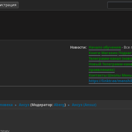
гистрация
Новости:
Начало обучения
- Все 
Книги
Магазин
Подкас
Телеграмм-канал (новос
Новый Телеграмм-канал
проявлениях)
Контакты Школы Мен
https://linktr.ee/mensh
еловека
Ансуз
(Модератор:
Aberg
)
Ансуз (Ansuz)
►
►
 тему.