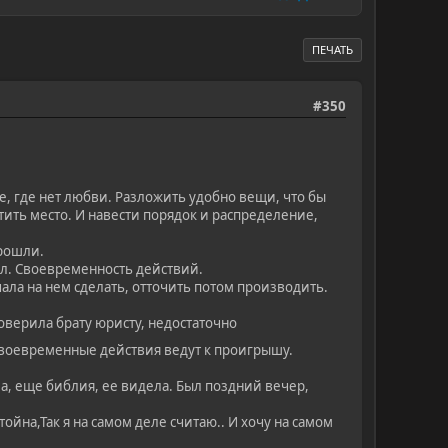
ПЕЧАТЬ
#350
е, где нет любви. Разложить удобно вещи, что бы
тить место. И навести порядок и распределение,
прошли.
шел. Своевременность действий.
ала на нем сделать, отточить потом производить.
доверила брату юристу, недостаточно
своевременные действия ведут к проигрышу.
ела, еще библия, ее видела. Был поздний вечер,
ойна,Так я на самом деле считаю.. И хочу на самом