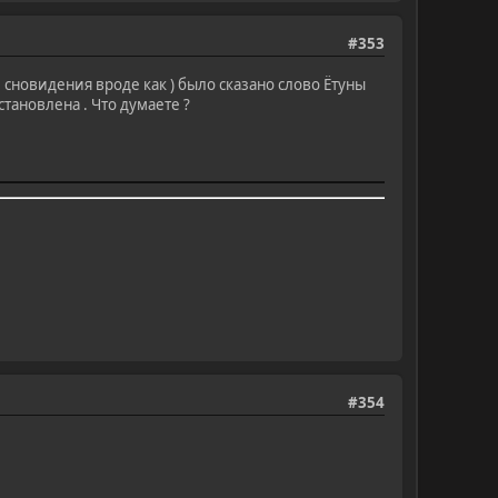
#353
е сновидения вроде как ) было сказано слово Ётуны
становлена . Что думаете ?
#354