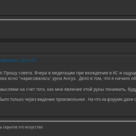
абря 2021, 20:12:10
р! Прошу совета. Вчера в медитации при вхождении в КС и ощущ
а ясно "нарисовалась" руна Ансуз. Дело в том, что я начало об
 мыслями на счет того, как мне явление этой руны понимать, буд
ыло только через видение произвольное . На что на форуме дали от
ь скрытое это искусство