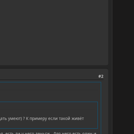
#2
ать умеют) ? К примеру если такой живёт
л, есть ли у него деньги. Для него есть один и