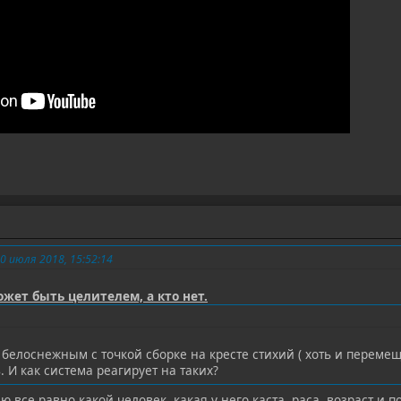
 июля 2018, 15:52:14
жет быть целителем, а кто нет.
 белоснежным с точкой сборке на кресте стихий ( хоть и перемещ
 И как система реагирует на таких?
 все равно какой человек, какая у него каста, раса, возраст и по