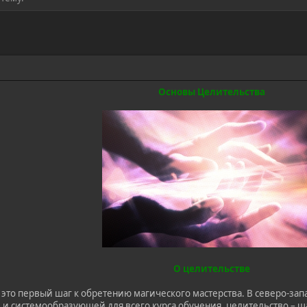
Основы Целительства
О целительстве
 это первый шаг к обретению магического мастерства. В северо-за
й и системообразующей для всего курса обучения, целительство – ш