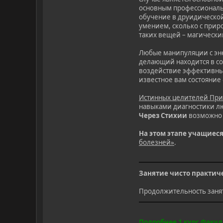
основным профессиональн
обучение в друидической 
умением, сколько с прир
таких вещей – магически
Любые манипуляции с эне
делающий находится в сос
воздействие эффективным
известное вам состояние 
Истинных целителей При
навыками диагностики л
Через Стихии
возможно 
На этом этапе учащиес
болезней»
.
Занятие чисто практиче
Продолжительность занят
Подробнее 1 курс Факул