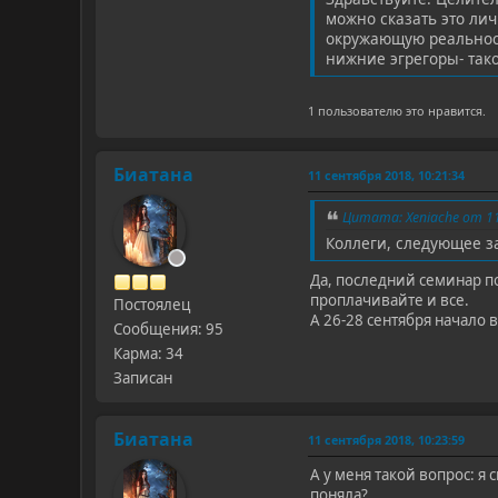
можно сказать это лич
окружающую реальност
нижние эгрегоры- тако
1 пользователю это нравится.
Биатана
11 сентября 2018, 10:21:34
Цитата: Xeniache от 11
Коллеги, следующее з
Да, последний семинар по
проплачивайте и все.
Постоялец
А 26-28 сентября начало 
Сообщения: 95
Карма: 34
Записан
Биатана
11 сентября 2018, 10:23:59
А у меня такой вопрос: я
поняла?