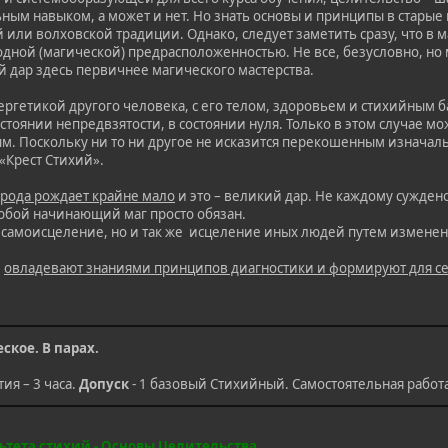
ым навыком, а может и нет. Но знать основы и принципы в старые
или волховской традиции. Однако, следует заметить сразу, что в 
одной (магической) предрасположенностью. Не все, безусловно, но
й дар здесь первичнее магического мастерства.
ргетикой другого человека, с его телом, здоровьем и стихийным б
тоянии непредвзятости, в состоянии нуля. Только в этом случае мож
. Поскольку ни то ни другое не исказится перекошенным изначаль
«Крест Стихий».
рода рождает крайне мало
и это – великий дар. Не каждому сужден
юбой начинающий маг просто обязан.
самоисцеление, но и так же исцеление иных людей путем изменени
я
овладевают знаниями принципов диагностики и формируют для се
ское. В парах.
ия – 3 часа.
Допуск
- 1 базовый Стихийный. Самостоятельная работа 
ьтета стихий - Основы Целительства