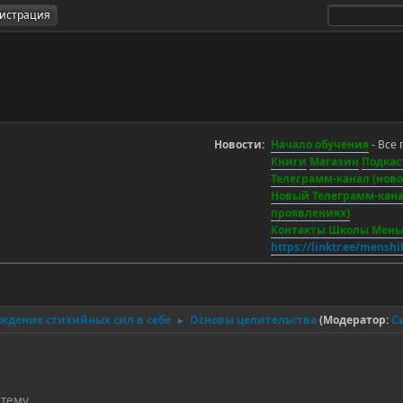
гистрация
Новости:
Начало обучения
- Все 
Книги
Магазин
Подкас
Телеграмм-канал (новос
Новый Телеграмм-канал
проявлениях)
Контакты Школы Мен
https://linktr.ee/mensh
уждение стихийных сил в себе
Основы целительства
(Модератор:
С
►
 тему.