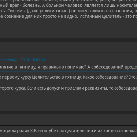
ный враг - болезнь. А больной человек является лишь носителе
ь. Системы (даже религиозные ) не могут влиять на сознания, н
е сознание для них просто не видно. Истинный целитель - это п
 сентября 2018, 10:00:34
анятие в пятницу, я правильно понимаю? А собеседований вроде
 первому курсу Целительство в пятницу. Какое собеседование? Это 
второго курса. Если есть допуск и прислали реквизиты, то собеседова
 смотрела ролик К.Е. на ютубе про целительство и из контекста понял