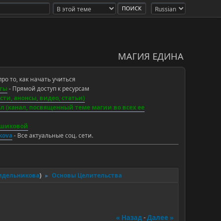
МАГИЯ ЕДИНА
про то, как начать учиться
ты
- Прямой доступ к ресурсам
ти, анонсы, видео, статьи)
 (канал, посвященный теме магии во всех ее
ьшиковой
ikova
- Все актуальные соц. сети.
идельникова
)
Основы Целительства
►
« Назад
-
Далее »