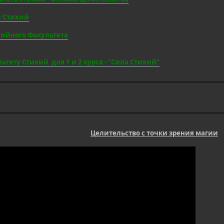
е Стихий
ийного Факультета
ьтету Стихий для 1 и 2 курса - "Сила Стихий"
Целительство с точки зрения магии