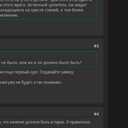
м этого врага. Истинный целитель так видит
аходящиеся на кресте стихий, а тем более
ризвание.
#3
 не было, или их и не должно было быть?
же еще первый курс. Подавайте заявку,
ния уже не будет, я так понимаю.
#4
а, что занятие должно быть в парах. Я правильно