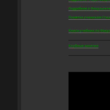
Подробнее о Факультет
Памятка ученикам Стих
Книга-учебник по Факул
Клубные занятия