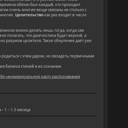
 времена обязан был каждый, кто проходил
магии очень многие вещи связаны не столько с
 многие.
Целительство
как раз входит в число
алансом можно делать лишь тогда, когда сам
но полагать, что диагностика будет верной, а
но разумом целителя. Такое обнуление даёт уже
о родиться с этим даром, но овладеть первичными
я баланса стихий в их сознании.
бя «индивидуальную карту распознавания
– 1 – 1.5 месяца