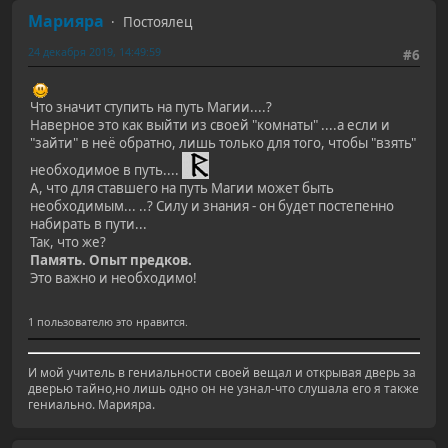
Марияра
Постоялец
24 декабря 2019, 14:49:59
#6
Что значит ступить на путь Магии....?
Наверное это как выйти из своей "комнаты" ....а если и
"зайти" в неё обратно, лишь только для того, чтобы "взять"
необходимое в путь....
А, что для ставшего на путь Магии может быть
необходимым... ..? Силу и знания - он будет постепенно
набирать в пути...
Так, что же?
Память. Опыт предков.
Это важно и необходимо!
1 пользователю это нравится.
И мой учитель в гениальности своей вещал и открывая дверь за
дверью тайно,но лишь одно он не узнал-что слушала его я также
гениально. Марияра.