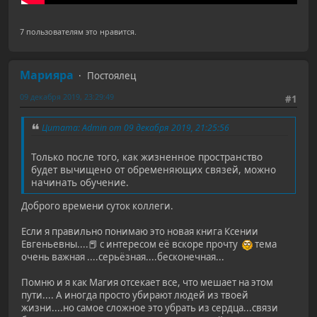
7 пользователям это нравится.
Марияра
Постоялец
09 декабря 2019, 23:29:49
#1
Цитата: Admin от 09 декабря 2019, 21:25:56
Только после того, как жизненное пространство
будет вычищено от обременяющих связей, можно
начинать обучение.
Доброго времени суток коллеги.
Если я правильно понимаю это новая книга Ксении
Евгеньевны....📕 с интересом её вскоре прочту
тема
очень важная ....серьёзная....бесконечная...
Помню и я как Магия отсекает все, что мешает на этом
пути.... А иногда просто убирают людей из твоей
жизни....но самое сложное это убрать из сердца...связи