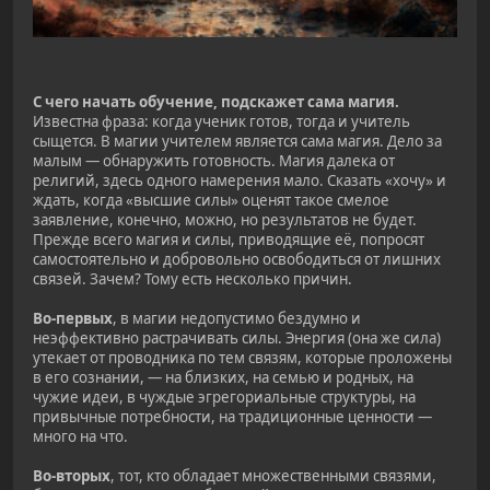
С чего начать обучение, подскажет сама магия.
Известна фраза: когда ученик готов, тогда и учитель
сыщется. В магии учителем является сама магия. Дело за
малым — обнаружить готовность. Магия далека от
религий, здесь одного намерения мало. Сказать «хочу» и
ждать, когда «высшие силы» оценят такое смелое
заявление, конечно, можно, но результатов не будет.
Прежде всего магия и силы, приводящие её, попросят
самостоятельно и добровольно освободиться от лишних
связей. Зачем? Тому есть несколько причин.
Во-первых
, в магии недопустимо бездумно и
неэффективно растрачивать силы. Энергия (она же сила)
утекает от проводника по тем связям, которые проложены
в его сознании, — на близких, на семью и родных, на
чужие идеи, в чуждые эгрегориальные структуры, на
привычные потребности, на традиционные ценности —
много на что.
Во-вторых
, тот, кто обладает множественными связями,