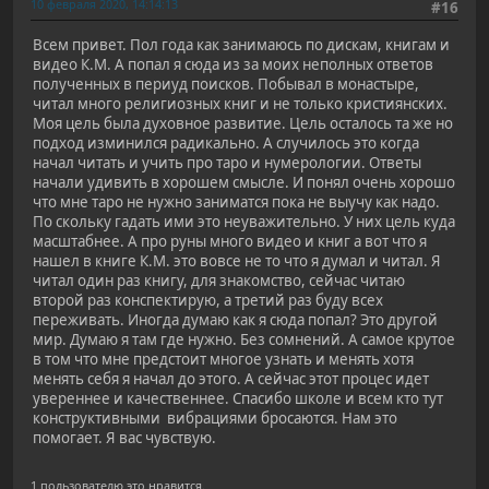
10 февраля 2020, 14:14:13
#16
Всем привет. Пол года как занимаюсь по дискам, книгам и
видео К.М. А попал я сюда из за моих неполных ответов
полученных в периуд поисков. Побывал в монастыре,
читал много религиозных книг и не только кристиянских.
Моя цель была духовное развитие. Цель осталось та же но
подход изминился радикально. А случилось это когда
начал читать и учить про таро и нумерологии. Ответы
начали удивить в хорошем смысле. И понял очень хорошо
что мне таро не нужно заниматся пока не выучу как надо.
По скольку гадать ими это неуважительно. У них цель куда
масштабнее. А про руны много видео и книг а вот что я
нашел в книге К.М. это вовсе не то что я думал и читал. Я
читал один раз книгу, для знакомство, сейчас читаю
второй раз конспектирую, а третий раз буду всех
переживать. Иногда думаю как я сюда попал? Это другой
мир. Думаю я там где нужно. Без сомнений. А самое крутое
в том что мне предстоит многое узнать и менять хотя
менять себя я начал до этого. А сейчас этот процес идет
увереннее и качественнее. Спасибо школе и всем кто тут
конструктивными вибрациями бросаются. Нам это
помогает. Я вас чувствую.
1 пользователю это нравится.