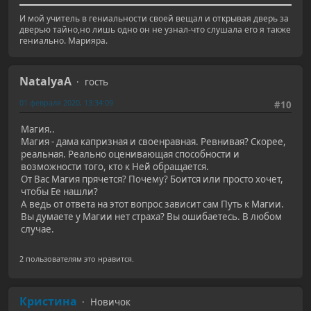
И мой учитель в гениальности своей вещал и открывая дверь за
дверью тайно,но лишь одно он не узнал-что слушала его я также
гениально. Марияра.
NatalyaA
гость
01 февраля 2020, 13:34:09
#10
Магия..
Магия - дама капризная и своенравная. Ревнивая? Скорее,
реальная. Реально оценивающая способности и
возможности того, кто к Ней обращается.
От Вас Магия прячется? Почему? Боится или просто хочет,
чтобы Ее нашли?
А ведь от ответа на этот вопрос зависит сам Путь к Магии.
Вы думаете у Магии нет страха? Вы ошибаетесь. В любом
случае.
2 пользователям это нравится.
Кристина
Новичок