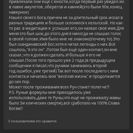
привлекали они ещё с юности,когда первый раз увидел их
в лавке амулетов ,оберегов и камней(это были 90е,конец
наверное)
Нашел своего Бога,причем не за длительный срок.искал в
разных традициях и больше склонялся к кельтской. Но как-
то раз в медитации я услышал его,он назвал своё имя.Для
меня это был шок,до этого дня я никогда не слышал голос
в своей голове.Имя было мне не знакомо(почему то).Это
был скандинавский Бог,хотя я читал легенды о них.Всё
сошлось,"я это он" .Потом был ещё один контакт,он мне
сказал ,что я должен сделать.И больше я его не
слышал.После того прошло уже 2 года.(в предыдущем
сообщении я писал,что рунами занимаюсь второй
год.ошибся ,уже третий) Так вот после последнего с ним
контакта и началась моя "весёлая жизнь" и продолжается
до сих пор.
Может после проживания всех Рун станет полегче?!
Р.S. Руные формулы мне приходилось уже
использовать,даже те Руны,что ещё не проживал(у мамы
было 3и клических смерти),всё сработало на 100%.Слава
Богам!!
5 пользователям это нравится.