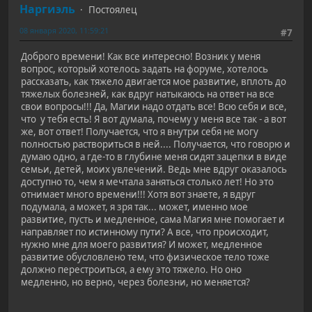
Наргиэль
Постоялец
08 января 2020, 11:59:21
#7
Доброго времени! Как все интересно! Возник у меня
вопрос, который хотелось задать на форуме, хотелось
рассказать, как тяжело двигается мое развитие, вплоть до
тяжелых болезней, как вдруг натыкаюсь на ответ на все
свои вопросы!!! Да, Магии надо отдать все! Всю себя и все,
что у тебя есть! Я вот думала, почему у меня все так - а вот
же, вот ответ! Получается, что я внутри себя не могу
полностью раствориться в ней.... Получается, что говорю и
думаю одно, а где-то в глубине меня сидят зацепки в виде
семьи, детей, моих увлечений. Ведь мне вдруг оказалось
доступно то, чем я мечтала заняться столько лет! Но это
отнимает много времени!!! Хотя вот знаете, я вдруг
подумала, а может, я зря так... может, именно мое
развитие, пусть и медленное, сама Магия мне помогает и
направляет по истинному пути? А все, что происходит,
нужно мне для моего развития? И может, медленное
развитие обусловлено тем, что физическое тело тоже
должно перестроиться, а ему это тяжело. Но оно
медленно, но верно, через болезни, но меняется?