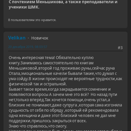
С почтением Меньшикова, а также преподаватели и
ученики ШМК.
8 пользователям это нравится.
Velikan
Новичок
20 декабря 2019, 08:03:57
#3
Очень интересная тема! Обязательно куплю
книгу.Занимаюсь самостоятельно по книгам
Меньшиковой,второй год проживаю руны,сейчас руна
Отала,эмоциональные качели бывали такие,что думал с
ума сойду.В жизни происходят не вероятные трудности,как
физической так и остральной.
Бывает такое время,когда закрадывается сомнение и
появляются вопросы А зачем мне это всё? Но назад пути
нет,только вперёд.Так хочется помощи,очень устал,а
близкие не понимают,даже супруга ,которая сама изгоняла
сущьность от себя по обряду ,который ей рекомендовала
одна женщина и даже этот близкий человек не дал мне
поддержки,пришлось закрыться от всех.
Знаю что справлюсь,что смогу.