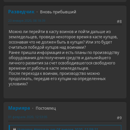
Разведчик
Вновь прибывший
23 января 2020, 08:18:39
#8
Можно ли перейти в касту воинов и пойти дальше из
земледельцев, проведя некоторое время в касте купцов,
осознавая что не должен быть в купцах? Или это будет
считаться победой купцов над воинами?
Ранее пришла информация и есть планы по производству
оборудования для получения средств и дальнейшего
личного развития за счет освободившегося свободного
времени от работы в касте земледельцев.
После перехода к воинам, производство можно
продолжать, передав его купцам на определенных
условиях?
Марияра
Постоялец
01 февраля 2020, 12:53:05
#9
Цитата: Наргиэль от 08 января 2020, 11:59:21