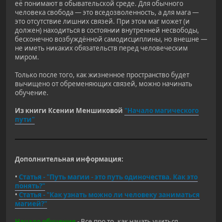
её понимают в обывательской среде. Для обычного
человека свобода — это вседозволенность, а для мага —
это отсутствие лишних связей. При этом маг может (и
должен) находиться в состоянии внутренней несвободы,
бесконечно возбуждённой самодисциплины, но внешне —
не иметь никаких обязательств перед человеческим
миром.
Только после того, как жизненное пространство будет
вычищено от обременяющих связей, можно начинать
обучение.
Из книги Ксении Меншиковой
"Начало магического
пути"
Дополнительная информация:
•
Статья - "Путь магии - это путь одиночества. Как это
понять?"
•
Статья - "Как узнать можно ли человеку заниматься
магией?"
Начало обучения
- Все про то, как начать учиться