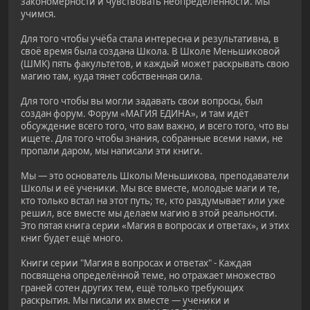
закономерности и чувствовать неопределённости. Мы
учимся.
Для того чтобы учёба стала интересна и результативна, в
своё время была создана Школа. В Школе Меньшиковой
(ШМК) пять факультетов, и каждый может раскрывать свою
магию там, куда тянет собственная сила.
Для того чтобы вы могли задавать свои вопросы, был
создан форум. Форум «МАГИЯ ЕДИНА», и там идёт
обсуждение всего того, что вам важно, и всего того, что вы
ищете. Для того чтобы знания, собранные всеми нами, не
пропали даром, мы написали эти книги.
Мы — это основатель Школы Меньшикова, преподаватели
Школы и её ученики. Мы все вместе, молодые маги и те,
кто только встал на этот путь; те, кто раздумывает или уже
решил, все вместе мы делаем магию в этой реальности.
Это пятая книга серии «Магия в вопросах и ответах», и этих
книг будет ещё много.
Книги серии "Магия в вопросах и ответах" - Каждая
посвящена определённой теме, но отражает множество
граней сотен других тем, ещё только требующих
раскрытия. Мы писали их вместе — ученики и