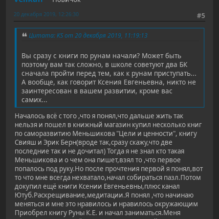
20 декабря 2019, 12:26:30
#5
Цитата: KS от 20 декабря 2019, 11:19:13
Вы сразу с книги по рунам начали? Может быть
поэтому вам так сложно, в школе советуют два БК
сначала пройти перед тем, как к рунам приступать...
А вообще, как говорит Ксения Евгеньевна, никто не
заинтересован в вашем развитии, кроме вас
самих...
Началось всё с того ,что я понял,что дальше жить так
нельзя и пошел в книжный магазин купил несколько книг
по саморазвитию Меньшикова "Цели и ценности", книгу
Свияш и Эрик Берн(вроде так,сразу скажу,что две
последние так и не дочитал) Тогда я не знал кто такая
Меньшикова и о чем она пишет,взял то ,что первое
попалось под руку.Но после прочтения первой я понял,вот
то что мне всегда нехватало,начал собираться пазл.Потом
докупил ещё книги Ксении Евгеньевны,плюс канал
Ютуб.Раскрещивание,медитации.Я понял ,что начинаю
меняться и мне это нравилось и нравилось окружающим
Приобрел книгу Руны К.Е. и начал заниматься.Меня