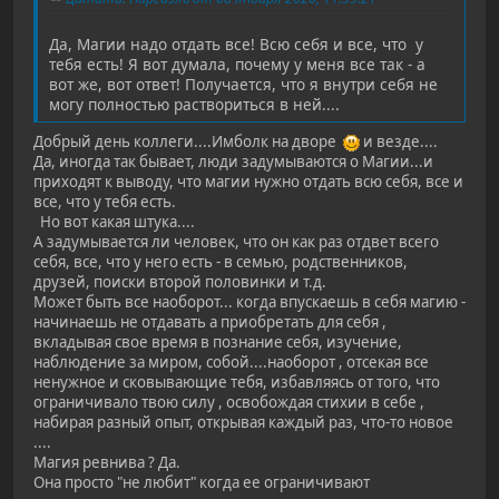
Да, Магии надо отдать все! Всю себя и все, что у
тебя есть! Я вот думала, почему у меня все так - а
вот же, вот ответ! Получается, что я внутри себя не
могу полностью раствориться в ней....
Добрый день коллеги....Имболк на дворе
и везде....
Да, иногда так бывает, люди задумываются о Магии...и
приходят к выводу, что магии нужно отдать всю себя, все и
все, что у тебя есть.
Но вот какая штука....
А задумывается ли человек, что он как раз отдвет всего
себя, все, что у него есть - в семью, родственников,
друзей, поиски второй половинки и т.д.
Может быть все наоборот... когда впускаешь в себя магию -
начинаешь не отдавать а приобретать для себя ,
вкладывая свое время в познание себя, изучение,
наблюдение за миром, собой....наоборот , отсекая все
ненужное и сковывающие тебя, избавляясь от того, что
ограничивало твою силу , освобождая стихии в себе ,
набирая разный опыт, открывая каждый раз, что-то новое
....
Магия ревнива ? Да.
Она просто "не любит" когда ее ограничивают