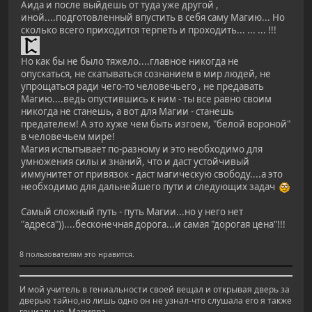
Аида и после выйдешь от туда уже другой ,
иной....подготовленный впустить в себя саму Магию... Но
сколько всего приходится терпеть и проходить... ... ... !!!
Но как бы не было тяжело....главное никогда не
опускаться, не скатываться сознанием в мир людей, не
упрощаться ради чего-то человечьего , не предавать
Магию....ведь опустившись к ним - ты все равно своим
никогда не станешь, а вот для Магии - станешь
предателем! А это хуже чем быть изгоем, "белой вороной"
в человечьем мире!
Магия испытывает по-разному и это необходимо для
умножения силы и знаний, что и даст устойчивый
иммунитет от привязок - даст магическую свободу....а это
необходимо для дальнейшего пути и следующих задач
Самый сложный путь - путь Магии...но у него нет
"адреса"))....бесконечная дорога...и самая "дорогая цена"!!!
8 пользователям это нравится.
И мой учитель в гениальности своей вещал и открывая дверь за
дверью тайно,но лишь одно он не узнал-что слушала его я также
гениально. Марияра.