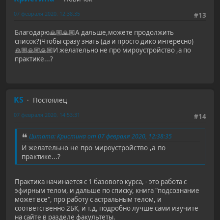
07 февраля 2020, 12:38:35
#13
Благодарю🙏🏼🙏🏼А дальше,можете продолжить
список?)Чтобы сразу знать (да и просто дико интересно)
🙏🏼🙏🏼🙏🏼И желательно не про мироустройство ,а по
практике...?
KS
Постоялец
07 февраля 2020, 14:53:31
#14
Цитата: Кристина от 07 февраля 2020, 12:38:35
И желательно не про мироустройство ,а по
практике...?
Практика начинается с 1 базового курса, - это работа с
эфирным телом, и дальше по списку, книга "подсознание
может все", про работу с астральным телом, и
соответственно 2БК, и т.д, подробно лучше сами изучите
на сайте в разделе факультеты.