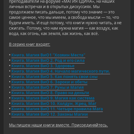
преподаватели на форуме «МАГИЯ ЕДИНА», на наших
личных встречах и в открытых дискуссиях. Мы
продолжаем писать дальше, потому что знание — это
самое ценное, что мы имеем, а свобода мысли — то, что
будем иметь. И ещё потому, что книги нужно читать, а не
сжигать. Потому, что нам нужна магия — как воздух, как
вода, как огонь, как земля, как жизнь, как всё.
В серию книг входят:
•
Книга. Магия ВиО1 "Хозяин Места"
•
Книга. Магия ВиО 2. Род и его сила
•
Книга. Магия ВиО 3. Здоровье
•
Книга. Магия ВиО 4. Начало магического пути.
•
Книга. Магия ВиО 5. Как понять свои сны
•
Книга. Магия ВиО 6. Зароки и обеты
•
Книга. Магия ВиО 7. Руны и Магия
•
Книга. Магия ВиО 8. Право на деньги
•
Книга. Магия ВиО 9. Магия как система
•
Книга. Магия ВиО 10. Колдун, Жрец, Маг
•
Книга. Магия ВиО 11. Четыре правила Мага
•
Книга. Магия ВиО 12. Законы Магии
Мы пишем наши книги вместе. Присоединяйтесь.