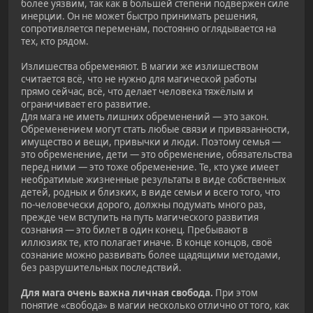
более уязвим, так как в большей степени подвержен силе
инерции. Он не может быстро принимать решения,
сопротивляется переменам, постоянно оглядывается на
тех, кто рядом.
Излишества обременяют. В магии же излишеством
считается всё, что не нужно для магической работы
прямо сейчас, всё, что делает человека тяжёлым и
ограничивает его развитие.
Для мага не иметь лишних обременений — это закон.
Обременением могут стать любые связи и привязанности,
имущество и вещи, привычки и люди. Поэтому семья —
это обременение, дети — это обременение, обязательства
перед ними — это тоже обременение. Те, кто уже имеет
необратимые жизненные результаты в виде собственных
детей, родных и близких, в виде семьи и всего того, что
по-человечески дорого, должны подумать много раз,
прежде чем вступить на путь магического развития
сознания — это билет в один конец. Пребывают в
иллюзиях те, кто полагает иначе. В конце концов, своё
сознание можно развивать более щадящими методами,
без разрушительных последствий.
Для мага очень важна личная свобода.
При этом
понятие «свобода» в магии несколько отлично от того, как