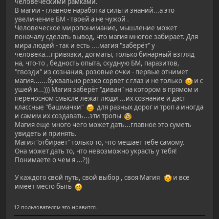
человеческими рамками.
В магии - главное наработка силы и знаний...а это
увеличение БМ - твоей а не чужой .
Человеческое миропонимание, мышление может
поначалу сделать вывод, что магия многое забирает. Для
мира людей - так и есть ....магия "заберёт" у
человека...привязки, догматы, только бинарный взгляд
на, что-то , бедность опыта, скудную БМ, паразитов,
"гвозди" из сознания, розовые очки - первые отнимет
магия.......буквально резко сорвёт с глаз и не только
и с
ушей и...))) Магия заберёт "диван" на котором в прямом и
переносном смысле лежат люди ...их сознание и даст
классные "башмачки"
для разных дорог и троп а иногда
и самим их создавать...эти тропы
Магия ещё много чего может дать...главное это суметь
увидеть и принять.
Магия "отбирает" только то, что мешает тебе самому.
Она может дать то, что невозможно украсть у тебя!
Понимаете о чем я ...?))
У каждого свой путь, свой выбор , своя Магия
и все
имеет место быть
12 пользователям это нравится.