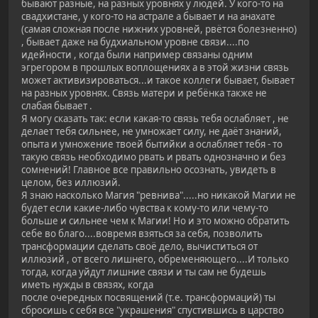
бывают разные, на разных уровнях у людей. У кого-то на
свадхистане, у кого-то на астрале а бывает и на анахате
(самая сложная после нижних уровней, рвётся болезненно)
, бывает даже на будхиальном уровне связи....по
идейности , когда были например связаны одним
эгрегором в прошлых воплощениях а в этой жизни связь
может активизироваться...и такое коллеги бывает, бывает
на разных уровнях. Связь матери и ребёнка также не
слабая бывает .
Я могу сказать так: если какая-то связь тебя ослабляет , не
делает тебя сильнее, не умножает силу, не даёт знаний,
опыта и умножение твоей бытийки а ослабляет тебя - то
такую связь необходимо рвать и рвать однозначно и без
сомнений! Главное все правильно осознать, увидеть в
целом, без иллюзий.
Я знаю насколько Магия "ревнива".....но никакой Магии не
будет если какие-либо чувства к кому-то или чему-то
больше и сильнее чем к Магии! Но и это можно обратить
себе во благо....вовремя взяться за себя, позволить
трансформации сделать своё дело, вычиститься от
иллюзий , от всего лишнего, обременяющего....И только
тогда, когда уйдут лишние связи и ты сам не будешь
иметь нужды в связях, когда
после очередных посвящений (т.е. трансформаций) ты
сбросишь с себя все "украшения" спустившись в царство