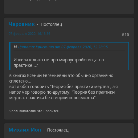
Чаровник
Постоялец
07 февраля 2020, 16:15:56
#15
Цитата: Кристина от 07 февраля 2020, 12:38:35
И желательно не про мироустройство ,а по
практике...?
в книгах Ксении Евгеньевны это обычно органично
сплетено...
вот любят говорить "Теория без практики мертва", а я
например говорю по-другому: "Теория без практики
мертва, практика без теории невозможна".
3 пользователям это нравится.
Михаил Ион
Постоялец