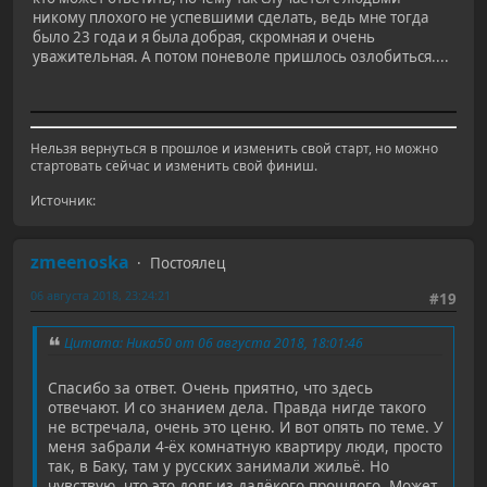
никому плохого не успевшими сделать, ведь мне тогда
было 23 года и я была добрая, скромная и очень
уважительная. А потом поневоле пришлось озлобиться....
Нельзя вернуться в прошлое и изменить свой старт, но можно
стартовать сейчас и изменить свой финиш.
Источник:
zmeenoska
Постоялец
06 августа 2018, 23:24:21
#19
Цитата: Ника50 от 06 августа 2018, 18:01:46
Спасибо за ответ. Очень приятно, что здесь
отвечают. И со знанием дела. Правда нигде такого
не встречала, очень это ценю. И вот опять по теме. У
меня забрали 4-ёх комнатную квартиру люди, просто
так, в Баку, там у русских занимали жильё. Но
чувствую, что это долг из далёкого прошлого. Может