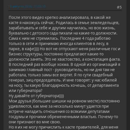
18 августа 2016, 21:03:10
#5
После этого видео крепко анализировала, в какой же
касте я нахожусь сейчас. Родилась в семье земледельцев,
зарабатывать и себе и другим научилась, но всю жизнь,
буквально с детского сада пихали на какие-то должности.
Сама к ним не стремилась. Последние 4 года работаю
только в сети и принимаю иногда клиентов в лесу, в
парке, в кафе)))) Но вот не отпускают меня различные гос и
бизнес структуры, постоянно предлагают какие-то
должности занять. Это не хвастовство, а констатация факта.
В последний раз вообще хохма. В одной из организаций я
занимаю главный пост - руководитель, но ни дня там не
работала, только замы все вертят. Я по сути свадебный
генерал, зиц-председатель. И мне говорят: у нас юбилей
на носу, ты какую благодарность хочешь, от департамента
или губернатора?
Ну давайте от губернатора))))
Мои друзья (большие шишки на ровном месте) постоянно
удивляются, как мне за несколько минут удается при
встрече наладить отношения со всякими депутатами
госдумы и прочими обремененными властью. Почему-то
они признают во мне свою.
Но я их не могу причислить к касте правителей, для меня