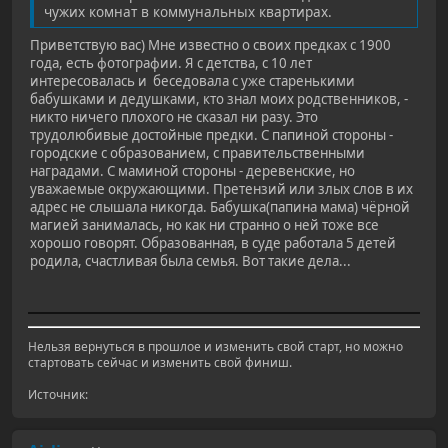
чужих комнат в коммунальных квартирах.
Приветствую вас) Мне известно о своих предках с 1900
года, есть фотографии. Я с детства, с 10 лет
интересовалась и беседовала с уже старенькими
бабушками и дедушками, кто знал моих родственников, -
никто ничего плохого не сказал ни разу. Это
трудолюбивые достойные предки. С папиной стороны -
городские с образованием, с правительственными
наградами. С маминой стороны - деревенские, но
уважаемые окружающими. Претензий или злых слов в их
адрес не слышала никогда. Бабушка(папина мама) чёрной
магией занималась, но как ни странно о ней тоже все
хорошо говорят. Образованная, в суде работала 5 детей
родила, счастливая была семья. Вот такие дела...
Нельзя вернуться в прошлое и изменить свой старт, но можно
стартовать сейчас и изменить свой финиш.
Источник: