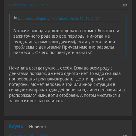
17 августа 2016, 17:33:18
#2
Цитата: stinger от 17 августа 2016, 16:04:21
А какие выводы должен делать потомок богатого и
зажиточного рода (во все периоды никогда не
нуждались, помогали другим), если у него лично
проблемы с деньгами? Причем именно развалы
бизнеса... С чего посоветуете начать?
Начинать всегда нужно... с себя. Если во всем роду с
деньгами порядок, а у него одного - нет. То надо сначала
попробовать проанализировать где эти права были
потеряны. Может человек в той или иной ситуации в
сердцах сам права отдал добровольно, либо неправильно
распоряжался ими, вот и отобрали. А потом чиститься и
заново их восстанавливать.
Ясунь
Новичок
17 августа 2016, 19:52:59