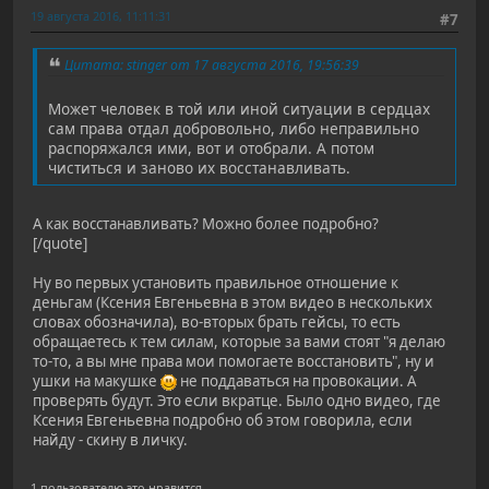
19 августа 2016, 11:11:31
#7
Цитата: stinger от 17 августа 2016, 19:56:39
Может человек в той или иной ситуации в сердцах
сам права отдал добровольно, либо неправильно
распоряжался ими, вот и отобрали. А потом
чиститься и заново их восстанавливать.
А как восстанавливать? Можно более подробно?
[/quote]
Ну во первых установить правильное отношение к
деньгам (Ксения Евгеньевна в этом видео в нескольких
словах обозначила), во-вторых брать гейсы, то есть
обращаетесь к тем силам, которые за вами стоят "я делаю
то-то, а вы мне права мои помогаете восстановить", ну и
ушки на макушке
не поддаваться на провокации. А
проверять будут. Это если вкратце. Было одно видео, где
Ксения Евгеньевна подробно об этом говорила, если
найду - скину в личку.
1 пользователю это нравится.