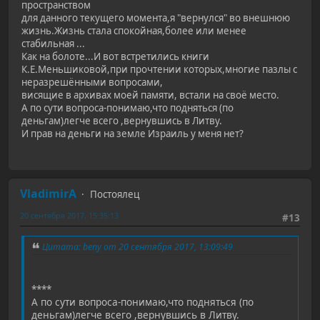
пространством
для данного текущего момента,я "вернулся" во внешнюю
жизнь.Жизнь стала спокойная,более или менее
стабильная ...
Как на болоте...И вот встретились книги
К.Е.Меньшиковой,при прочтении которых,многие пазлы с
неразрешёнными вопросами,
висящие в архивах моей памяти, встали на своё место.
А по сути вопроса-понимаю,что подняться (по
деньгам)легче всего ,вернувшись в Литву.
И прав на деньги на земле Израиль у меня нет?
VladimirA
Постоялец
20 сентября 2017, 15:35:13
#13
Цитата: beny от 20 сентября 2017, 13:09:49
****
А по сути вопроса-понимаю,что подняться (по
деньгам)легче всего ,вернувшись в Литву.