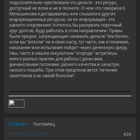
подсознательно чувствовала что деньги - это ресурс,
доступный не всем и не в полноте. О чем что говорила К.
Меньшикова я догадывалась или слышала в других
информационных ресурсах, но ее информация - это
какоето откровение! Хотелось бы разорвать порочный
круг долгов, буду работать в этом направлении. Правы
были предки, запрещающие занимать деньги! Тем более,
если вы "влезли" не в свою касту, тут часто, как я понимаю,
наказание или испытание пойдет через денежную сферу.
Увы, часто в нашем оккультном "огороде" встретишь
много разных практик для работы с деньгами,
финансовыми потоками, разного качества и зачастую
низкого пошиба. При этом предполагается "лечение
симптомов а не самой болезни".
Хоркос
Постоялец
06 января 2020, 16:46:26
#29