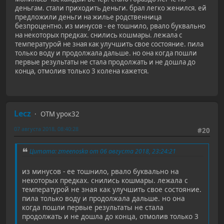
деньгам. стали приходить деньги. брал легко женился. ей
предложили деньги на жилье родственница
безпроцентно. из минусов - ее тошнило, рвало буквально
на некоторых предках. снились кошмары. лежала с
температурой не зная как улучшить свое состояние. пила
только воду и продолжала дальше. но она когда пошли
первые результаты не стала продолжать и не дошла до
конца, отмолив только 3 колена кажется.
Lecz
ОТМ урок32
07 августа 2018, 08:40:28
#20
Цитата: zmeenoska от 06 августа 2018, 23:24:21
из минусов - ее тошнило, рвало буквально на
некоторых предках. снились кошмары. лежала с
температурой не зная как улучшить свое состояние.
пила только воду и продолжала дальше. но она
когда пошли первые результаты не стала
продолжать и не дошла до конца, отмолив только 3