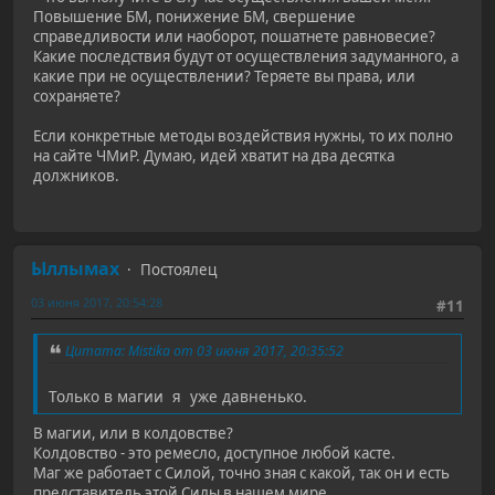
Повышение БМ, понижение БМ, свершение
справедливости или наоборот, пошатнете равновесие?
Какие последствия будут от осуществления задуманного, а
какие при не осуществлении? Теряете вы права, или
сохраняете?
Если конкретные методы воздействия нужны, то их полно
на сайте ЧМиР. Думаю, идей хватит на два десятка
должников.
Ыллымах
Постоялец
03 июня 2017, 20:54:28
#11
Цитата: Мistika от 03 июня 2017, 20:35:52
Только в магии я уже давненько.
В магии, или в колдовстве?
Колдовство - это ремесло, доступное любой касте.
Маг же работает с Силой, точно зная с какой, так он и есть
представитель этой Силы в нашем мире.