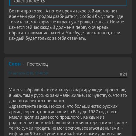
колена кажется.
Вот и я про то же. А потом время такое сейчас, что нет
времени уже с родом разбираться, с собой бы успеть. Где
то читала , что карма не играет уже роли, не знаю. Но мне
кажется сейчас каждый должен в первую очередь
обратить внимание на себя. Уже будет достаточно, если
каждый будет только за себя отвечать.
Слон
Постоялец
07 августа 2018, 10:46:58
#21
У меня забрали 4-ёх комнатную квартиру люди, просто так,
в Баку, там у русских занимали жильё. Но чувствую, что это
долг из далёкого прошлого.
Здравствуйте Ника. Похоже, что большинство русских,
армян, евреев, проживавших в Баку до 1987 года , все
имели "долг из далекого прошлого". Каждый из
родственников моей большой семьи потерял жилье, даже
те кто сумел продать не мог воспользоваться деньгами, -
инфляция 90-х все уничтожила. Какие такие долги наши