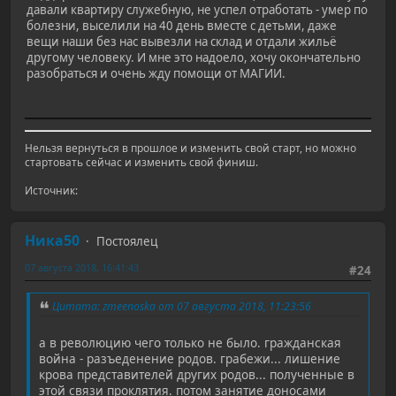
давали квартиру служебную, не успел отработать - умер по
болезни, выселили на 40 день вместе с детьми, даже
вещи наши без нас вывезли на склад и отдали жильё
другому человеку. И мне это надоело, хочу окончательно
разобраться и очень жду помощи от МАГИИ.
Нельзя вернуться в прошлое и изменить свой старт, но можно
стартовать сейчас и изменить свой финиш.
Источник:
Ника50
Постоялец
07 августа 2018, 16:41:43
#24
Цитата: zmeenoska от 07 августа 2018, 11:23:56
а в революцию чего только не было. гражданская
война - разъеденение родов. грабежи... лишение
крова представителей других родов... полученные в
этой связи проклятия. потом занятие доносами