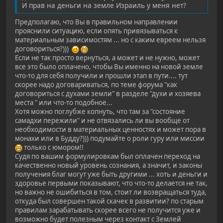
И прав на деньги на земле Израиль у меня нет?
Предполагаю, что Вы в правильном направлении
прояснили ситуацию, если опять привязываться к
материальным зависимостям ... но с каким евреем нельзя
договориться?)))
Если не так просто вернуться, а может и не нужно, может
все это было оплачено, чтобы Вы именно на новой земле
что-то для себя получили и прошли этап в пути.... тут
скорее надо договариваться, по теме форума "как
договориться с духами земли" в разделе "духи и хозяева
места " или что-то подобное...
Хотя можно поглубже копнуть, что там за "состояние
самадхи пережили" и не отвязались ли вы вообще от
необходимости в материальных ценностях и может пора в
монахи или в Будду?))) подумайте о роли гуру или миссии
только с юмором!!
Судя по вашим формулировкам был оплачен переход на
качественно новый уровень сознания, а значит, и законы
получения благ могут уже быть другими ... хоть и деньги и
здоровье первыми показывают, что что-то делается не так,
но важно не ошибиться в том, стоит ли возвращаться туда,
откуда был совершен такой скачек в развитии? по старым
правилам зарабатывать скорее всего не получится уже и
возможно будет полезным через контакт с Землей