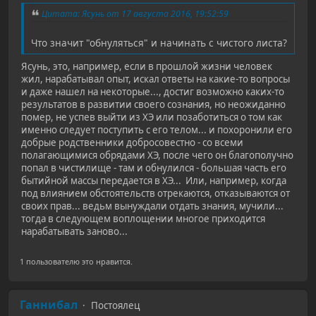
Цитата: Ясунь от 17 августа 2016, 19:52:59
Что значит "обнуляться" и начинать с чистого листа?
Ясунь, это, например, если в прошлой жизни человек
жил, нарабатывал опыт, искал ответы на какие-то вопросы
и даже нашел на некоторые..., достиг возможно каких-то
результатов в развитии своего сознания, но неожиданно
помер, не успев выйти из ХЭ или позаботиться о том как
именно следует поступить с его телом... и похоронили его
добрые родственники добросовестно - со всеми
полагающимися обрядами ХЭ, после чего он благополучно
попал в чистилище - там и обнулился - большая часть его
бытийной массы передается в ХЭ... Или, например, когда
под влиянием обстоятельств отрекаются, отказываются от
своих прав... ведьм вынуждали отдать знания, мучили...
тогда в следующем воплощении многое приходится
нарабатывать заново...
1 пользователю это нравится.
Ганнибал
Постоялец