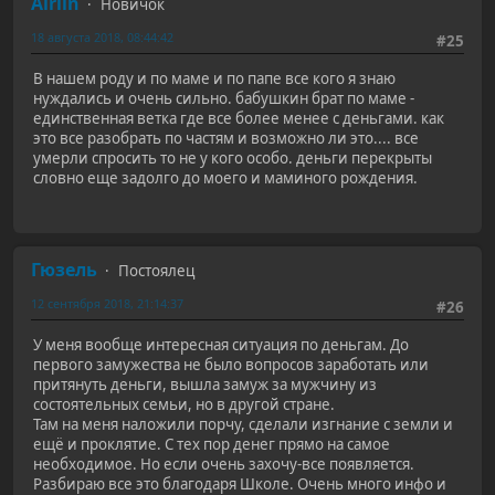
Airlin
Новичок
18 августа 2018, 08:44:42
#25
В нашем роду и по маме и по папе все кого я знаю
нуждались и очень сильно. бабушкин брат по маме -
единственная ветка где все более менее с деньгами. как
это все разобрать по частям и возможно ли это.... все
умерли спросить то не у кого особо. деньги перекрыты
словно еще задолго до моего и маминого рождения.
Гюзель
Постоялец
12 сентября 2018, 21:14:37
#26
У меня вообще интересная ситуация по деньгам. До
первого замужества не было вопросов заработать или
притянуть деньги, вышла замуж за мужчину из
состоятельных семьи, но в другой стране.
Там на меня наложили порчу, сделали изгнание с земли и
ещё и проклятие. С тех пор денег прямо на самое
необходимое. Но если очень захочу-все появляется.
Разбираю все это благодаря Школе. Очень много инфо и