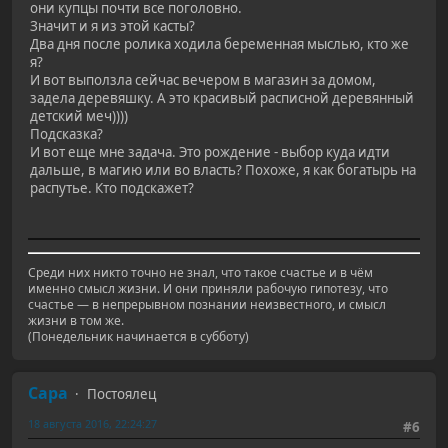
они купцы почти все поголовно.
Значит и я из этой касты?
Два дня после ролика ходила беременная мыслью, кто же
я?
И вот выползла сейчас вечером в магазин за домом,
задела деревяшку. А это красивый расписной деревянный
детский меч))))
Подсказка?
И вот еще мне задача. Это рождение - выбор куда идти
дальше, в магию или во власть? Похоже, я как богатырь на
распутье. Кто подскажет?
Среди них никто точно не знал, что такое счастье и в чём
именно смысл жизни. И они приняли рабочую гипотезу, что
счастье — в непрерывном познании неизвестного, и смысл
жизни в том же.
(Понедельник начинается в субботу)
Сара
Постоялец
18 августа 2016, 22:24:27
#6