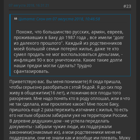
07 августа 2018, 16:31:21
#23
Цитата: Слон от 07 августа 2018, 10:46:58
Похоже, что большинство русских, армян, евреев,
проживавших в Баку до 1987 года , все имели "долг
из далекого прошлого". Каждый из родственников
моей большой семьи потерял жилье, даже те кто
сумел продать не мог воспользоваться деньгами, -
инфляция 90-х все уничтожила. Какие такие долги
наши предки могли сделать? Трудно
сфантазировать.
Приветствую вас. Вы меня понимаете) Я сюда пришла,
чтобы серьезно разобраться с этой бедой. Я до сих пор
живу в общежитии(16 лет), и пожинаю все плоды того
разорения. Мне надо понять кто в роду оплошал, или я что
не так сделала, или проклятие какое? Мне после Баку,
пришлось ещё 2 раза пережить изгнание с жилья, то есть
его наглым образом забирали уже на территории России.
В деревне дедушкин дом - не успела переделать
документы - забрали чужие люди, их поддержали
законники(знакомые их), а мои родственники меня не
поддержали, они не знали как и вообще им плевать. Мужу