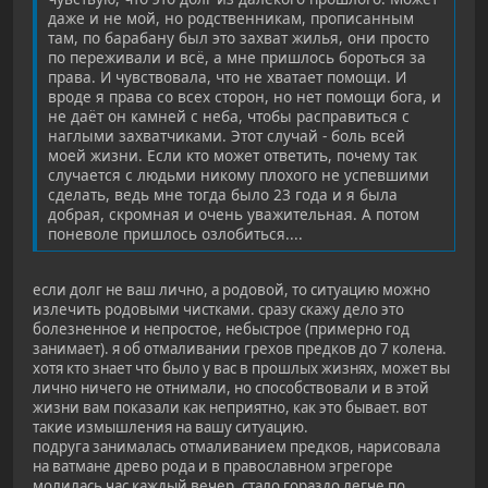
даже и не мой, но родственникам, прописанным
там, по барабану был это захват жилья, они просто
по переживали и всё, а мне пришлось бороться за
права. И чувствовала, что не хватает помощи. И
вроде я права со всех сторон, но нет помощи бога, и
не даёт он камней с неба, чтобы расправиться с
наглыми захватчиками. Этот случай - боль всей
моей жизни. Если кто может ответить, почему так
случается с людьми никому плохого не успевшими
сделать, ведь мне тогда было 23 года и я была
добрая, скромная и очень уважительная. А потом
поневоле пришлось озлобиться....
если долг не ваш лично, а родовой, то ситуацию можно
излечить родовыми чистками. сразу скажу дело это
болезненное и непростое, небыстрое (примерно год
занимает). я об отмаливании грехов предков до 7 колена.
хотя кто знает что было у вас в прошлых жизнях, может вы
лично ничего не отнимали, но способствовали и в этой
жизни вам показали как неприятно, как это бывает. вот
такие измышления на вашу ситуацию.
подруга занималась отмаливанием предков, нарисовала
на ватмане древо рода и в православном эгрегоре
молилась час каждый вечер. стало гораздо легче по