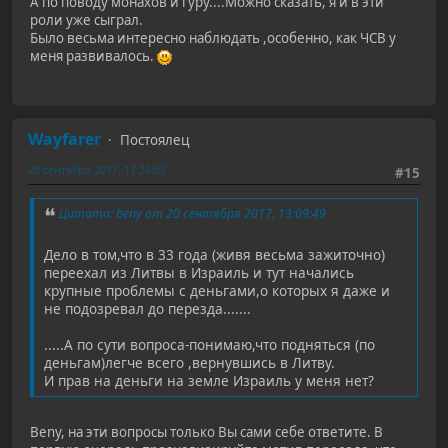
А по поводу монахов и гуру....Можно сказать, я и в эти
роли уже сыграл.
Было весьма интересно наблюдать ,особенно, как ЧСВ у
меня развивалось.
Wayfarer
Постоялец
20 сентября 2017, 17:26:05
#15
Цитата: beny от 20 сентября 2017, 13:09:49
Дело в том,что в 33 года (живя весьма зажиточно)
переехал из Литвы в Израиль и тут начались
крупные проблемы с деньгами,о которых я даже и
не подозревал до перезда.......
.....А по сути вопроса-понимаю,что подняться (по
деньгам)легче всего ,вернувшись в Литву.
И прав на деньги на земле Израиль у меня нет?
Beny, на эти вопросы только Вы сами себе ответите. В