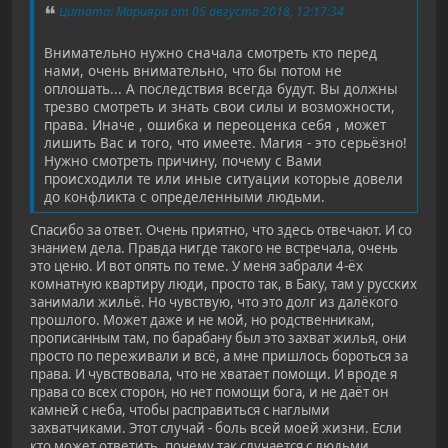
Цитата: Марияра от 05 августа 2018, 12:17:34
Внимательно нужно сначала смотреть кто перед
нами, очень внимательно, что бы потом не
оплошать... А последствия всегда будут. Вы должны
трезво смотреть и знать свои силы и возможности,
права. Иначе , ошибка и переоценка себя , может
лишить Вас и того, что имеете. Магия - это серьёзно!
Нужно смотреть причину, почему с Вами
происходили те или иные ситуации которые довели
до конфликта с определенными людьми.
Спасибо за ответ. Очень приятно, что здесь отвечают. И со
знанием дела. Правда нигде такого не встречала, очень
это ценю. И вот опять по теме. У меня забрали 4-ёх
комнатную квартиру люди, просто так, в Баку, там у русских
занимали жильё. Но чувствую, что это долг из далёкого
прошлого. Может даже и не мой, но родственникам,
прописанным там, по барабану был это захват жилья, они
просто по переживали и всё, а мне пришлось бороться за
права. И чувствовала, что не хватает помощи. И вроде я
права со всех сторон, но нет помощи бога, и не даёт он
камней с неба, чтобы расправиться с наглыми
захватчиками. Этот случай - боль всей моей жизни. Если
кто может ответить, почему так случается с людьми