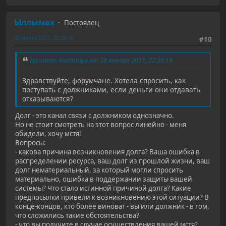
Ыллымах
Постоялец
03 июня 2017, 20:26:49
#10
Цитата: Anastasiya от 28 января 2017, 22:30:14
Здравствуйте, форумчане. Хотела спросить, как
поступать с должниками, если деньги они отдавать
отказываются?
Долг - это канал связи с должником однозначно.
Но не стоит смотреть на этот вопрос линейно - меня
обидели, хочу мстя!
Вопросы:
- какова причина возникновения долга? Ваша ошибка в
распределении ресурса, ваш долг из прошлой жизни, ваш
долг нематериальный, за который могли спросить
материально, ошибка в поддержании защиты вашей
системы? Что стало истинной причиной долга? Какие
предпосылки привели к возникновению этой ситуации? В
конце-концов, кто более виноват - вы или должник - в том,
что сложились такие обстоятельства?
- что вы получите в случае осуществления вашей мстя?