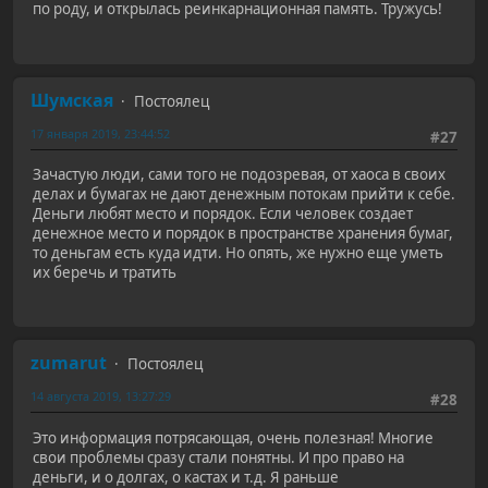
по роду, и открылась реинкарнационная память. Тружусь!
Шумская
Постоялец
17 января 2019, 23:44:52
#27
Зачастую люди, сами того не подозревая, от хаоса в своих
делах и бумагах не дают денежным потокам прийти к себе.
Деньги любят место и порядок. Если человек создает
денежное место и порядок в пространстве хранения бумаг,
то деньгам есть куда идти. Но опять, же нужно еще уметь
их беречь и тратить
zumarut
Постоялец
14 августа 2019, 13:27:29
#28
Это информация потрясающая, очень полезная! Многие
свои проблемы сразу стали понятны. И про право на
деньги, и о долгах, о кастах и т.д. Я раньше