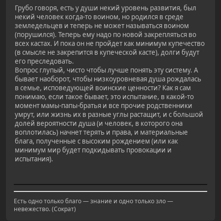
Грубо говоря, есть у души некий уровень развития, был
некий человек когда-то воином, но родился в среде
земледельцев и теперь не может называться воином
(порушился). Теперь ему надо по новой закрепляться во
всех кастах. И пока он не пройдет как минимум купечество
(в смысле не закрепится в купеческой касте), долги будут
его преследовать.
Вопрос глупый, чисто чтобы лучше понять эту систему. А
бывает наоборот, чтобы низкоуровневая душа рождалась
в семье, исповедующей воинские ценности? Как я сам
понимаю, если такое бывает, это испытание, в какой-то
момент мамы-папы-братья и все прочие родственники
умрут, или жизнь их в разные углы растащит, и с большой
долей вероятности душа (и человек, в которого она
воплотилась) начнет терять и права, и материальные
блага, полученные с высоким рождением (или как
минимум мир будет подкидывать провокации и
испытания).
Есть одно только благо — знание и одно только зло —
невежество. (Сократ)