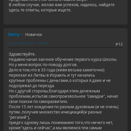
В любом случае, желаю вам успехов, надеюсь, найдете
здесь те ответы, которые ищете.
beny
Новичок
20 сентября 2017, 13:09:49
#12
Здравствуйте.
Недавно начал заочное обучение первого курса Школы.
Но у меня вопрос по-поводу долгов.
Дело в том,что в 33 года (живя весьма зажиточно)
переехал из Литвы в Израиль и тут начались
крупные проблемы с деньгами,о которых я даже и не
подозревал до перезда.
Но с другой стороны,благодаря этим денежным
проблемам,испытав самопроизвольное "самадхи", начал
свои поиски по саморазвитию.
После 15 лет хождения по разным духовным (и не очень)
путям ,получив множество инициаций(и разных
"регалий"),
придя к одному лишь пониманию того,что ничего нет,
кроме"здесь и сейчас",а мы являемся тем самым