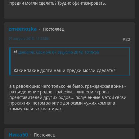
предки могли сделать? Трудно сфантазировать.
zmeenoska
Постоялец
07 августа 2018, 11:23:56
#22
Цитата: Слон от 07 августа 2018, 10:46:58
Какие такие долги наши предки могли сделать?
а в революцию чего только не было. гражданская война -
разъеденение родов. грабежи... лишение крова
представителей других родов... полученные в этой связи
проклятия. потом занятие доносами чужих комнат в
коммунальных квартирах.
Ника50
Постоялец