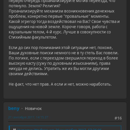
первую очередь проанализируйте мотив переезда, что
потянуло. Земля? Религия?
Проанализируйте механизм возникновения денежных
проблем, конкретно первые "провальные" моменты.
Какой эгрегор тогда воздействовал на Вас? Свои чувства и
ощущения на новой земле. Короче говоря, работа с
каузальным телом, 4-й курс. Лучше в совокупности со
Стихийным факультетом.
Если до сих пор понимания этой ситуации нет, похоже,
Ваши духовные поиски немного не в ту степь Вас повели.
По логике, если с переездом свершился переход в более
высокую касту (сужу по духовным изысканиям), права
никуда не делись. Утратить же их Вы могли другими
своими действиями.
Не факт, что нет прав. А если и нет, можно наработать.
beny
Новичок
21 сентября 2017, 14:15:27
#16