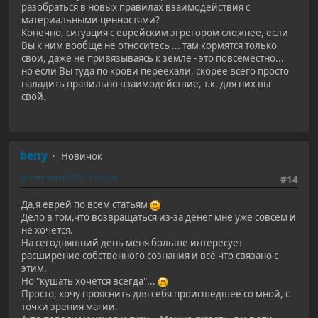
разобраться в новых правилах взаимодействия с
материальными ценностями?
Конечно, ситуация с еврейским эгрегором сложнее, если
Вы к ним вообще не относитесь ... там кормятся только
свои, даже не привязываясь к земле - это повсеместно...
но если Вы туда по крови переехали, скорее всего просто
наладить правильно взаимодействие, т.к. для них вы
свой.
beny
Новичок
20 сентября 2017, 15:56:35
#14
Да,я еврей по всем статьям
Дело в том,что возвращаться из-за денег мне уже совсем и
не хочется.
На сегодняшний день меня больше интересует
расширение собственного сознания и всё что связано с
этим.
Но "кушать хочется всегда"...
Просто, хочу прояснить для себя происшедшее со мной, с
точки зрения магии.