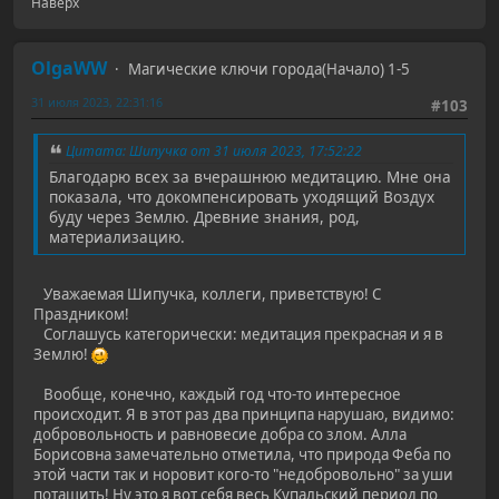
Наверх
OlgaWW
Магические ключи города(Начало) 1-5
31 июля 2023, 22:31:16
#103
Цитата: Шипучка от 31 июля 2023, 17:52:22
Благодарю всех за вчерашнюю медитацию. Мне она
показала, что докомпенсировать уходящий Воздух
буду через Землю. Древние знания, род,
материализацию.
Уважаемая Шипучка, коллеги, приветствую! С
Праздником!
Соглашусь категорически: медитация прекрасная и я в
Землю!
Вообще, конечно, каждый год что-то интересное
происходит. Я в этот раз два принципа нарушаю, видимо:
добровольность и равновесие добра со злом. Алла
Борисовна замечательно отметила, что природа Феба по
этой части так и норовит кого-то "недобровольно" за уши
потащить! Ну это я вот себя весь Купальский период по