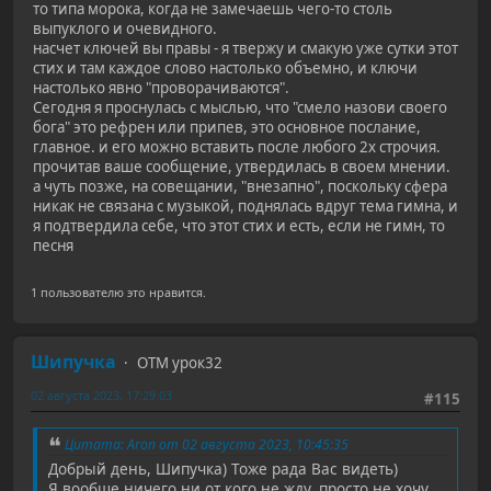
то типа морока, когда не замечаешь чего-то столь
выпуклого и очевидного.
насчет ключей вы правы - я твержу и смакую уже сутки этот
стих и там каждое слово настолько объемно, и ключи
настолько явно "проворачиваются".
Сегодня я проснулась с мыслью, что "смело назови своего
бога" это рефрен или припев, это основное послание,
главное. и его можно вставить после любого 2х строчия.
прочитав ваше сообщение, утвердилась в своем мнении.
а чуть позже, на совещании, "внезапно", поскольку сфера
никак не связана с музыкой, поднялась вдруг тема гимна, и
я подтвердила себе, что этот стих и есть, если не гимн, то
песня
1 пользователю это нравится.
Шипучка
ОТМ урок32
02 августа 2023, 17:29:03
#115
Цитата: Aron от 02 августа 2023, 10:45:35
Добрый день, Шипучка) Тоже рада Вас видеть)
Я вообще ничего ни от кого не жду, просто не хочу