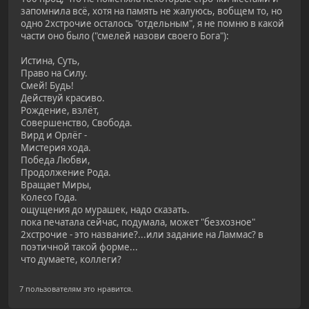
запомнила всё, хотя на память не жалуюсь, вобщем то, но
одно 2хстрочие осталось "отдельным", я не помню в какой
части оно было ("смелей назови своего Бога"):
Истина, Суть,
Право на Силу.
Смей! Будь!
Действуй красиво.
Рождение, взлёт,
Совершенство, Свобода.
Вирд и Орлёг -
Мистерия хода.
Победа Любви,
Продолжение Рода.
Вращает Миры,
Колесо Года.
ощущения до мурашек, надо сказать.
пока печатала сейчас, подумала, может "безхозное"
2хстрочие - это название?...или задание на Ламмас? в
поэтичной такой форме...
что думаете, коллеги?
7 пользователям это нравится.