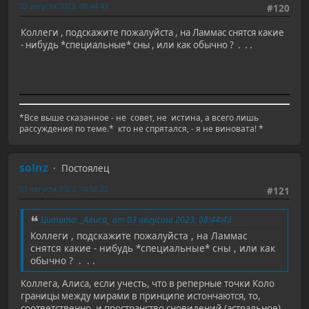
03 августа 2023, 08:44:43
#120
Коллеги , подскажите пожалуйста , на Ламмас снятся какие
- нибудь *специальные* сны , или как обычно ? . . .
*Все выше сказанное - не совет, не истина, а всего лишь
рассуждения по теме.* кто не спрятался, - я не виновата! *
solnz
Постоялец
03 августа 2023, 10:56:22
#121
Цитата: _Алиса_ от 03 августа 2023, 08:44:43
Коллеги , подскажите пожалуйста , на Ламмас
снятся какие - нибудь *специальные* сны , или как
обычно ? . . .
Коллега, Алиса, если учесть, что в реперные точки Коло
границы между мирами в принципе истончаются, то,
соответственно, и пространство сновидений (астральное)