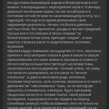
погода стояла неимоверно жаркая и безветренная в этот
момент. я возвращалась с мероприятия часов в 10 вечера,
довольно неспешным ходом, так как на каблуках и в
состоянии легкой печали по заканчивающемуся лету, но с
надеждой, что ещё есть время реализовать свою
задуманную реальность. печаль эта была в довольно
светлых тонах, без мрачности, досады и прочих страданий.
тлучше всего это описано в песне словами "за
безмятежным летом осень приходит следом"...и мне
кажется, я впала в какое то медитативное состояние.
возможно
обратила вдруг внимание на ощущение от того, насколько
приятен к телу материал платья и даже в каком то смысле
прикосновение его такие живые и ласковые и словно от
легкого ветра колышется и трепещет шелковая ткань.
посмотрела на листья деревьев - полный штиль. не скажу,
что меня это шокировало, но это какое то "личное
локальное", и даже в некотором роде, интимное,
послание получилось. хотя, конечно, возможно и от моего
движения так "заволновалась" ткань. но на светофоре
пришлось остановиться, а ветерок, будто заигрывая,
продолжал шелестеть полами платья. такой дивный
экспириенс. я расценила это как подарок на период
стихийных каникул) чтобы вспоминать лето не только на
уровне мыслей, но и пронести его на следующий год на