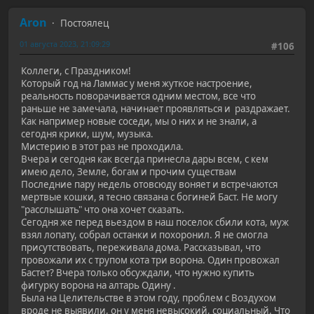
Aron
Постоялец
01 августа 2023, 21:09:29
#106
Коллеги, с Праздником!
Который год на Ламмас у меня жуткое настроение,
реальность поворачивается одним местом, все что
раньше не замечала, начинает проявляться и раздражает.
Как например новые соседи, мы о них и не знали, а
сегодня крики, шум, музыка.
Мистерию в этот раз не проходила.
Вчера и сегодня как всегда принесла дары всем, с кем
имею дело, Земле, богам и прочим существам
Последние пару недель отовсюду воняет и встречаются
мертвые кошки, я тесно связана с богиней Баст. Не могу
"расслышать" что она хочет сказать.
Сегодня же перед вьездом в наш поселок сбили кота, муж
взял лопату, собрал останки и похоронил. Я не смогла
присутствовать, переживала дома. Рассказывал, что
провожали их с трупом кота три ворона. Один провожал
Бастет? Вчера только обсуждали, что нужно купить
фигурку ворона на алтарь Одину .
Была на Целительстве в этом году, проблем с Воздухом
вроде не выявили, он у меня невысокий, социальный. Что