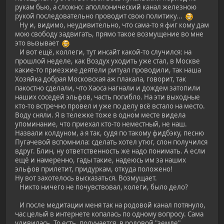
рукам бью, а сложно: аполлонический канал железною
рукой последовательно проводит свою политику...
Ну и, видимо, неудивительно, что сама-то я фиг кому дам
мою свободу задвигать, прямо такое возмущение во мне
это вызывает
И вот ещё, коллеги, тут инсайт какой-то случился: на
прошлой неделе, как Воздух уходить уже стал, в Москве
какие-то приезжие деятели ритуал проводили, так наша
Хозяйка добрая Московская аж плакала, говорит, так
пакостно сделали, что Хаоса нагнали и дождем затопили
наших соседей эльфов, часть погибло. На эти выходные
кто-то встречно провел и уже по делу всё встало на место.
Воду сняли. Я в тележке тоже в одном месте видела
упоминание, что приехал кто-то неместный, не наш.
Назвали колдуном, а я так, судя по такому фидбэку, песню
Пугачевой вспомнила: сделать хотел утюг, слон получился
вдруг. Блин, ну ответственность же надо понимать. А если
ещё и намеренно, гады такие, надеюсь им за наших
эльфов прилетит, придуркам, откуда положено!
Ну вот захотелось высказаться. Возмущает.
Никто ничего не почувствовал, колеги, было дело?
И после медитации меня так на родовой канал потянуло,
час целый в интернете копалась по одному вопросу. Сама
удивилась. То есть, получается, в родовой "земле"