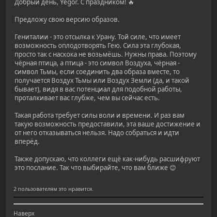
Добрый день, Yegor. С праздником! 🔥
Предложу свою версию образов.
Гениталии - это отсылка к Урану. Той силе, что имеет
возможность оплодотворять Гею. Сила эта глубокая,
просто так с наскока не возьмёшь. Нужны права. Поэтому
чёрная птица, а птица - это символ Воздуха, чёрная -
символ Тьмы, если соединить два образа вместе, то
получается Воздух Тьмы или Воздух Земли (да, и такой
бывает), видя в вас потенциал для подобной работы,
проталкивает вас глубже, чем вы сейчас есть.
Такая работа требует силы воли и времени. И раз вам
такую возможность предоставили, эта ваше достижение и
от него отказываться нельзя. Надо собраться и идти
вперёд.
Также допускаю, что коллеги ещё как-нибудь расшифруют
это послание. Так что выбирайте, что вам ближе 😊
2 пользователям это нравится.
Наверх