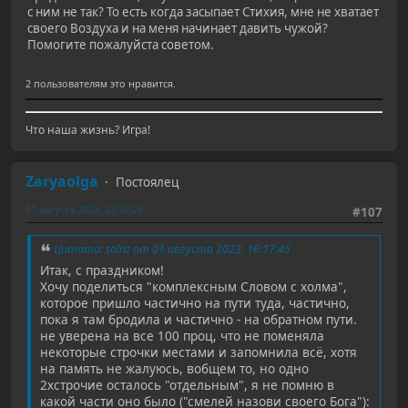
с ним не так? То есть когда засыпает Стихия, мне не хватает
своего Воздуха и на меня начинает давить чужой?
Помогите пожалуйста советом.
2 пользователям это нравится.
Что наша жизнь? Игра!
Zaryaolga
Постоялец
01 августа 2023, 22:32:28
#107
Цитата: solnz от 01 августа 2023, 16:17:45
Итак, с праздником!
Хочу поделиться "комплексным Словом с холма",
которое пришло частично на пути туда, частично,
пока я там бродила и частично - на обратном пути.
не уверена на все 100 проц, что не поменяла
некоторые строчки местами и запомнила всё, хотя
на память не жалуюсь, вобщем то, но одно
2хстрочие осталось "отдельным", я не помню в
какой части оно было ("смелей назови своего Бога"):