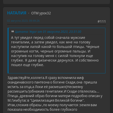
НАТАЛИЯ
ОТМ урок32
02 августа 2023, 09:49:26
#111
Цитата: Yegor от 01 августа 2023, 23:31:30
А тут увидел перед собой сначала мужские
гениталии, а затем увидел, как мне на голову
наступили лапой какой-то большой птицы. Черные
огромные когти, черные огромные пальцы. И
наступив на голову меня с силой толкнули еще
глубже. Я даже физически дернулся. И собственно
пошел еще глубже.
Здравствуйте,коллега.Я сразу вспомнила миф
скандинавского пантеона о богине Скади,она пришла
мстить за отца,а Локи её расмешил(Несмеяну
рассмешить!)обнажив гениталии.И Скади отвлеклась...
Птица..древний образ богини матери-подробно описан у
М.Гимбутас в "Цивилизация Великой богини".
Итак,сложив образы ,по моему получается :земля вам
показала необходимость более глубокого