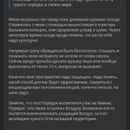
чужого порядка в своем мире.
Меня несколько лет назад тоже донимали шумные соседи.
Справилась с ними с помощью вышестоящего эгрегора.
Вызывала полицию, они оформляли штраф о шуме. Через
некоторое время соседи вроде поняли, что вести себя
надо культурно.
Напрямую сразу обращаться было бесполезно. Слышать и
понимать свою неправоту не хотели от слова совсем.
Сейчас вроде просьба сделать музыку тише или вообще
выключить её после 23-х, вопросов не вызывает.
Конечно своё пространство надо защищать. Надо понять,
какой способ для вас будет эффективным. Смиряться с
мешающим вам положением вещей, конечно нельзя. На
шею сядут.
Занятно, что этот Порядок высветился у вас на Ламмас.
Порядок - это также отсылка к Воздуху. Возможно кто-то
пытается компенсировать уходящий Воздух, за счёт
активации чужого Огня на вашей территории.