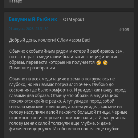
Наверх
Безумный Рыбник
ОТМ урок1
01 августа 2023, 23:31:30
#109
Добрый день, коллеги! С Ламмасом Вас!
Обычно с событийным рядом мистерий разбираюсь сам,
но в этот раз в медитации были такие специфические
образы, перевести которые не получается
Помогите разобраться
Обычно на всех медитациях в землю погружаюсь не
глубоко, но на Ламмас погрузился очень глубоко до
состояния где было комфортно. И увидел как наяву перед
глазами два образа. Отмечу что образы в медитациях
появляются крайне редко. А тут увидел перед собой
сначала мужские гениталии, а затем увидел, как мне на
голову наступили лапой какой-то большой птицы. Черные
огромные когти, черные огромные пальцы. И наступив на
голову меня с силой толкнули еще глубже. Я даже
физически дернулся. И собственно пошел еще глубже.