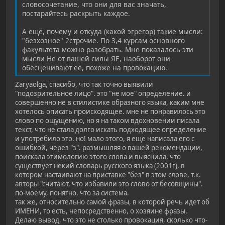
словосочетание, что они для вас значать,
постарайтесь раскрыть каждое.
А ещё, почему и откуда (какой эгрегор) такие мысли:
"безхозное" 2строчие. По 3,4 курсам основного
факультета можно разобрать. Мне показалось эти
мысли Не от вашей силы ЯЕ, наоборот они
обесценивают её, похоже на провокацию.
Zaryaolga, спасибо, что так точно выявили
"подозрительное лицо". это "не мое" определение. и
совершенно не в стилистике образного языка, каким мне
хотелось описать происходящее. мне не понравилось это
слово по ощущению, но я на таком вдохновении писала
текст, что не стала долго искать подходящее определение
и употребило это. но! мало этого, я ещё написала его с
ошибкой, через "з". размышляя о вашей рекомендации,
поискала этимологию этого слова и выяснила, что
существует некий словарь русского языка (2001г), в
котором настаивают на приставке "без" в этом слове, т.к.
авторы "считают, что избавили это слово от бесовщины".
по-моему, понятно, что за система.
так же, относительно самой фразы, в которой речь идет об
ИМЕНИ, то есть, непосредственно, о хозяине фразы.
Делаю вывод, что это не столько провокация, сколько что-