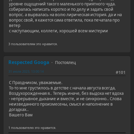
уровне ощущений такого маленького приятного чуда.
собиралась написать коротко и по делу и задать свой
вопрос. а вырвалась на волю лирическая история. да и на
вопрос свой, я кажется сама ответила, пока печатала про
ветер
с наступающим, коллеги, хорошей всем мистерии
3 пользователям это нравится.
Respected Googa
Постоялец
31 июля 2023, 13:00:14
#101
С Праздником, уважаемые.
То-то мне грустилось в детстве с начала августа всегда,
Воздухорожденная я.. Теперь иначе, без выдоха нет вдоха
- непрерывное дыхание и вместе, и не синхронно.. Слова
неизведанного произмесены, смысл и наполнение в
догадках..
Вашего Вам
1 пользователю это нравится.