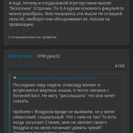
А ещё, почему и откуда (какой эгрегор) такие мысли:
"безхозное" 2строчие. По 3,4 курсам основного факультета
можно разобрать. Мне показалось эти мысли Не от вашей
силы ЯЕ, наоборот они обесценивают её, похоже на
провокацию.
2 пользователям это нравится.
Шипучка
ОТМ урок32
01 августа 2023, 22:51:49
#108
Цитата: Aron от 01 августа 2023, 21:09:29
Последние пару недель отовсюду воняет и
встречаются мертвые кошки, я тесно связана с
богиней Баст. Не могу "расслышать" что она хочет
сказать.
проблем с Воздухом вроде не выявили, он у меня
невысокий, социальный. Что с ним не так? То есть
когда засыпает Стихия, мне не хватает своего
Воздуха и на меня начинает давить чужой?
Помогите пожалуйста советом.