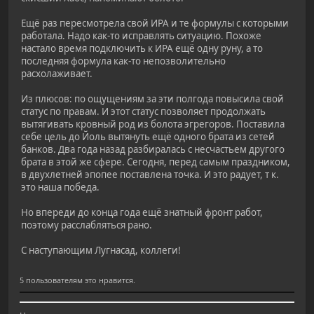
Ещё раз пересмотрела свой ИРА и те формулы с которыми
работала. Надо как-то исправлять ситуацию. Похоже
настало время подключить к ИРА ещё одну руну, а то
последняя формула как-то непозволительно
расхолаживает.
Из плюсов: по ощущениям за эти полгода повысила свой
статус по правам. И этот статус позволяет продолжать
вытягивать кровный род из болота эгрегоров. Поставила
себе цель до Йоль вытянуть ещё одного брата из сетей
банков. Два года назад разбиралась с несчастьем другого
брата в этой же сфере. Сегодня, перед самым праздником,
в двухлетней эпопее поставлена точка. И это радует, т к.
это наша победа.
Но впереди до конца года ещё знатный фронт работ,
поэтому расслабляться рано.
С наступающим Лугнасад, коллеги!
5 пользователям это нравится.