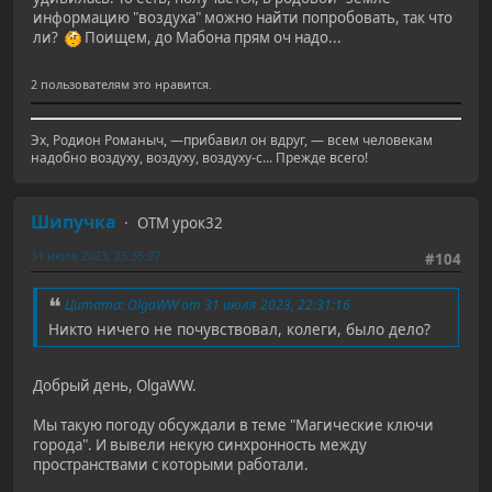
информацию "воздуха" можно найти попробовать, так что
ли?
Поищем, до Мабона прям оч надо...
2 пользователям это нравится.
Эх, Родион Романыч, —прибавил он вдруг, — всем человекам
надобно воздуху, воздуху, воздуху-с... Прежде всего!
Шипучка
ОТМ урок32
31 июля 2023, 23:35:27
#104
Цитата: OlgaWW от 31 июля 2023, 22:31:16
Никто ничего не почувствовал, колеги, было дело?
Добрый день, OlgaWW.
Мы такую погоду обсуждали в теме "Магические ключи
города". И вывели некую синхронность между
пространствами с которыми работали.