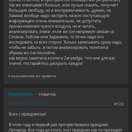
так же охватывает больше, или лучше сказать, получает
большую свободу, но и восприимчивость. думаю, на
Ламмас вообще надо смотреть на всю поступающую
информацию очень внимательно, не допустить
проникновения чужого воздуха, но и читать,
анализировать знаки. если же сон напрямую связан со
Словом, Гейсом или Заданием, то точно надо его
исследовать со всех сторон. Только записывать сразу надо,
чтобы не забыть. и потом анализировать понятия и
образы из сна послойно.
как верно заметила коллега Zaryaolga, "что они для вас
значат, постарайтесь раскрыть каждое"
4 пользователям это нравится.
Anastasiia
Новичок
03 августа 2023, 19:54:03
#122
Всех с праздником!
В этом году я первый раз прочувствовала праздник
Лугнасад. Все года до этого, этот праздник как-то проходил