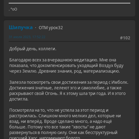
. °оО
Шипучка
ОТМ урок32
31 июля 2023, 17:52:22
#102
Добрый день, коллеги.
Благодарю всех за вчерашнюю медитацию. Мне она
показала, что докомпенсировать уходящий Воздух буду
через Землю. Древние знания, род, материализацию.
Залезла посмотреть свои достижения за период с Имболк.
Достижения знатные, лелеют эго и самолюбие, а также
раскрывают свой Огонь. Я к этому шла три года. И я этого
достигла.
Посмотрела на то, что не успела за этот период и
расстроилась. Слишком много мелких дел, которые ни
взад, ни вперёд. Вроде сделано много, а надо ещё
больше. Потому что все такие "хвосты" не дают
развернуться в полную силу. Они как бесструктурный
скисший Хаос, напоминают болото.