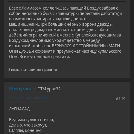
Всех с Ламмасом,коллеги.Засыпающий Воздух забрал с
собой несколько букв с клавиатуры(перестали работать)и
возможность запирать заднюю дверь в
машине.Знаки..Три больших чёрных ворона дважды
пролетали рядом,напоминая,что время для любых
действий ограничено.И вместе с Купалой,следующим за
Воздухом,неуловимо уходит детство в череду
испытаний,чтобы бог ВЕРНУЛСЯ ДОСТОЙНЫМ!Ибо МАГИ
ОНИ ДРУЗЬЯ сохранят и преумножат частицу купальского
Огня.Всем успешной практики.
3 пользователям это нравится.
Шипучка
ОТМ урок32
02 августа 2023, 19:43:03
#119
ЛУГНАСАД
Ведьмы гуляют ночью,
Делаю, что захочут,
Шляпы, конечно,