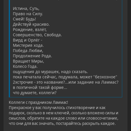
Истина, Суть,
Право на Силу.
Смей! Будь!
Действуй красиво.
Рождение, взлёт,
Совершенство, Свобода.
Вирд и Орлёг -
Мистерия хода.
Победа Любви,
Продолжение Рода.
Вращает Миры,
Колесо Года.
ощущения до мурашек, надо сказать.
пока печатала сейчас, подумала, может "безхозное"
2хстрочие - это название?...или задание на Ламмас?
в поэтичной такой форме...
что думаете, коллеги?
Коллеги с праздником Ламмас!
Прекрасное у вас получилось стихотворение и как
подарок, сколько в нем ключей, сколько вложено силы и
смыслов, обратите на каждое слово или словосочетание,
что они для вас значать, постарайтесь раскрыть каждое.