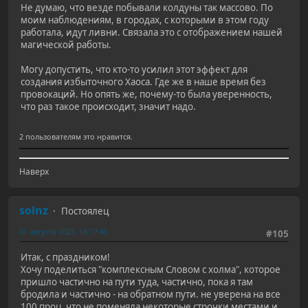
Не думаю, что везде побывали колдуны так массово. По
моим наблюдениям, в городах, с которыми в этом году
работала, идут ливни. Связала это с отображением нашей
магической работы.
Могу допустить, что кто-то усилил этот эффект для
создания избыточного Хаоса. Где же в наше время без
провокаций. Но опять же, почему-то была уверенность,
что раз такое происходит, значит надо.
2 пользователям это нравится.
Наверх
solnz
Постоялец
01 августа 2023, 16:17:45
#105
Итак, с праздником!
Хочу поделиться "комплексным Словом с холма", которое
пришло частично на пути туда, частично, пока я там
бродила и частично - на обратном пути. не уверена на все
100 проц, что не поменяла некоторые строчки местами и