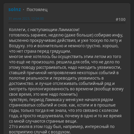
solnz
Постоялец
31 июля 2023, 12:04:00
#100
Коллеги, с наступающим Ламмасом!
готовлюсь заранее, неделю (даже больше) собираю инфу,
мысленно прокручиваю действия, и уже тоскую по лету и
Воздуху. это и волнительно и немного грустно. хорошо,
что нет страха перед грядущим.
многое мне хотелось бы осуществить этим летом из того
что ещё не произошло. решила для себя, что не дело по
этому поводу расстраиваться, надо находить уязвимости,
ставшей причиной непроявления некоторых событий в
полотне реальности и переводить уязвимость в
достоинство. и лучше отслеживать событийный ряд и
смотреть пролонгированность во времени (вообще всему
свое время, это мне надо помнить)
чувствую, период Ламмаса у меня уже начался рядом
странноватых событий и снов. как, кстати и в прошлые
годы, только тогда я не знала, что это связано с колесом
года, а просто недоумевала, почему в одно и то же время
со мной случаются странные вещи.
27го июля в этом году был, например, интересный по
восприятию случай с воздухом.