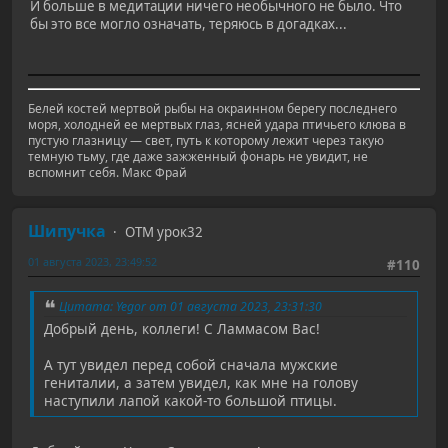
И больше в медитации ничего необычного не было. Что
бы это все могло означать, теряюсь в догадках...
Белей костей мертвой рыбы на окраинном берегу последнего
моря, холодней ее мертвых глаз, ясней удара птичьего клюва в
пустую глазницу — свет, путь к которому лежит через такую
темную тьму, где даже зажженный фонарь не увидит, не
вспомнит себя. Макс Фрай
Шипучка
ОТМ урок32
01 августа 2023, 23:49:52
#110
Цитата: Yegor от 01 августа 2023, 23:31:30
Добрый день, коллеги! С Ламмасом Вас!
А тут увидел перед собой сначала мужские
гениталии, а затем увидел, как мне на голову
наступили лапой какой-то большой птицы.