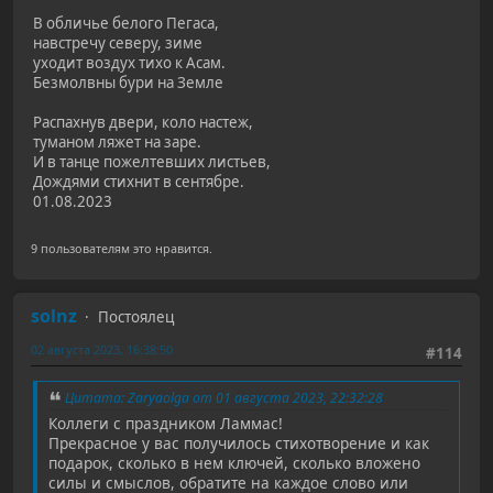
В обличье белого Пегаса,
навстречу северу, зиме
уходит воздух тихо к Асам.
Безмолвны бури на Земле
Распахнув двери, коло настеж,
туманом ляжет на заре.
И в танце пожелтевших листьев,
Дождями стихнит в сентябре.
01.08.2023
9 пользователям это нравится.
solnz
Постоялец
02 августа 2023, 16:38:50
#114
Цитата: Zaryaolga от 01 августа 2023, 22:32:28
Коллеги с праздником Ламмас!
Прекрасное у вас получилось стихотворение и как
подарок, сколько в нем ключей, сколько вложено
силы и смыслов, обратите на каждое слово или