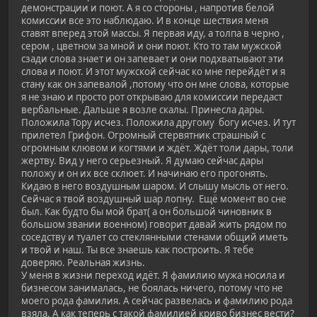
демонстрации и поют. А я со стороны , напротив белой
комиссии все это наблюдаю. И в конце шествия меня
ставят вперед этой массы. Я первая иду, а толпа в черно ,
сером , цветном за мной и они поют. Кто то там мужской
сзади слова знает и он запевает и они подхватывают эти
слова и поют. И этот мужской сейчас ко мне перейдёт и я
стану как он запевалой ,потому что он мне слова, которые
я не знаю и просто рот открываю для комиссии передаст
вербальные. Дальше я возле скалы. Принесла дары.
Положила Тору исчез. Положила другому богу исчез. И тут
прилетел Грифон. Огромный стервятник страшный с
огромным клювом и когтями и ждёт. Ждёт толи дары, толи
жертву. Вид у него серьезный. Я думаю сейчас дары
положу и он их все склюет. И начинаю его прогонять.
Кидаю в него воздушным шаром. И слышу мысль от него.
Сейчас я твой воздушный шар лопну. Ещё момент во сне
был. Как будто бы мой брат( а он большой чиновник в
большом звании военном) говорит давай жить рядом по
соседству и туалет со стеклянными стенами общий иметь
и твой и наш. Ты все знаешь как построить. Я тебе
доверяю. Реальная жизнь.
У меня в жизни переход идёт. Я фамилию мужа носила и
бизнесом занималась, не боялась ничего, потому что не
моего рода фамилия. А сейчас развелась и фамилию рода
взяла. А как теперь с такой фамилией криво бизнес вести?