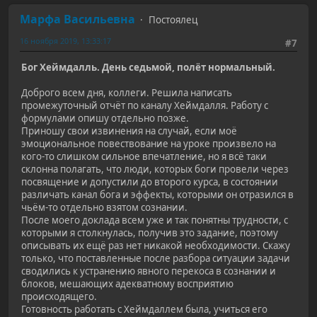
Марфа Васильевна
Постоялец
16 ноября 2019, 13:33:17
#7
Бог Хеймдалль. День седьмой, полёт нормальный.
Доброго всем дня, коллеги. Решила написать
промежуточный отчёт по каналу Хеймдалля. Работу с
формулами опишу отдельно позже.
Приношу свои извинения на случай, если моё
эмоциональное повествование на уроке произвело на
кого-то слишком сильное впечатление, но я всё таки
склонна полагать, что люди, которых боги провели через
посвящение и допустили до второго курса, в состоянии
различать канал бога и эффекты, которыми он отразился в
чьём-то отдельно взятом сознании.
После моего доклада всем уже и так понятны трудности, с
которыми я столкнулась, получив это задание, поэтому
описывать их ещё раз нет никакой необходимости. Скажу
только, что поставленные после разбора ситуации задачи
сводились к устранению явного перекоса в сознании и
блоков, мешающих адекватному восприятию
происходящего.
Готовность работать с Хеймдаллем была, учиться его