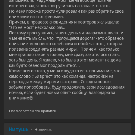
запоминала. "Радужный мост" меня вообще пока не
интересовал, я пока погрузилась на канале -в касты.
Но меня похоже простимулировали как раз обратить свое
внимание на этот феномен.
Причем, в процессе сновидения и повторов я слышала:
"это не мост" несколько раз...
Поэтому проснувшись, я весь день читаларазмышляла , и
у меня есть мысль, что "трясущаяся дорога" - это образное
описание волнового колебания особой частоты, которая
призвана соединять разные миры. Причем, как только
мне пришло такое в голову, мне сразу захотелось спать,
хоть был день. Я жалею, что была в этот момент не дома,
как будто сеанс мог продолжиться...
Кроме всего этого, у меня откуда то есть понимание, что
само слово :"Бивр''ест" это как команда, настройки на
переходы между мирами в астрале. Сегодня ночью
забыла попробовать, буду продолжать свои исследования
ночью, если будет новый опыт- сообщу. Благодарю за
внимание😌
1 пользователю это нравится.
Нитушь
Новичок