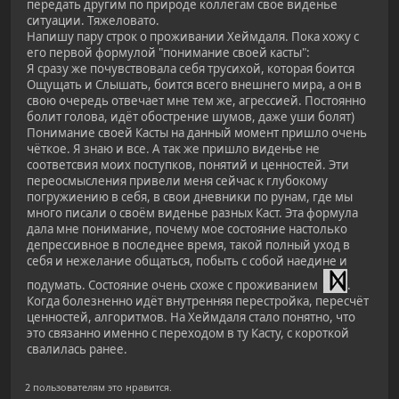
передать другим по природе коллегам свое виденье
ситуации. Тяжеловато.
Напишу пару строк о проживании Хеймдаля. Пока хожу с
его первой формулой "понимание своей касты":
Я сразу же почувствовала себя трусихой, которая боится
Ощущать и Слышать, боится всего внешнего мира, а он в
свою очередь отвечает мне тем же, агрессией. Постоянно
болит голова, идёт обострение шумов, даже уши болят)
Понимание своей Касты на данный момент пришло очень
чёткое. Я знаю и все. А так же пришло виденье не
соответсвия моих поступков, понятий и ценностей. Эти
переосмысления привели меня сейчас к глубокому
погружиению в себя, в свои дневники по рунам, где мы
много писали о своём виденье разных Каст. Эта формула
дала мне понимание, почему мое состояние настолько
депрессивное в последнее время, такой полный уход в
себя и нежелание общаться, побыть с собой наедине и
подумать. Состояние очень схоже с проживанием
.
Когда болезненно идёт внутренняя перестройка, пересчёт
ценностей, алгоритмов. На Хеймдаля стало понятно, что
это связанно именно с переходом в ту Касту, с короткой
свалилась ранее.
2 пользователям это нравится.