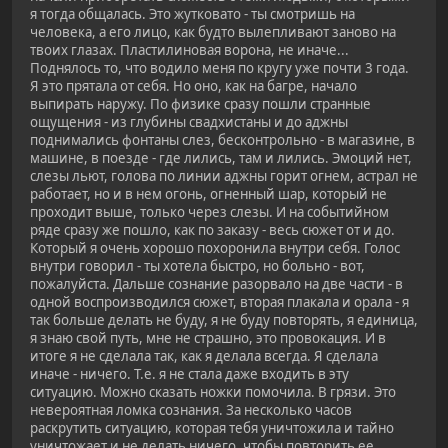
я тогда общалась. Это жутковато - ты смотришь на
человека, а его лицо, как будто вылепливают заново на
твоих глазах. Пластилиновая ворона, не иначе...
Поднялось то, что водило меня по кругу уже почти 3 года.
Я это прятала от себя. Но оно, как на багре, начало
выпирать наружу. По физике сразу пошли странные
ощущения - из глубины свадхистаны и до аджны
поднимались фонтаны слез, бесконтрольно - в магазине, в
машине, в поезде - где лились, там и лились. Эмоций нет,
слезы льют, голова по линии аджны горит огнем, астрал не
работает, но и в нем огонь, огненный шар, который не
проходит выше, только через слезы. И на событийном
ряде сразу же пошло, как по заказу - весь сюжет от и до.
Который я очень хорошо похоронила внутри себя. Голос
внутри говорил - ты хотела быстро, но больно - вот,
пожалуйста. Дальше сознание разорвало на две части - в
одной воспроизводился сюжет, вторая плакала и орала - я
так больше делать не буду, я не буду повторять, я единица,
я знаю свой путь, мне не страшно, это провокация. И в
итоге я не сделала так, как я делала всегда. Я сделала
иначе - ничего. Т.е. я не стала даже входить в эту
ситуацию. Можно сказать ножки помочила. В грязи. Это
невероятная ломка сознания. За несколько часов
раскрутить ситуацию, которая тебя уничтожила и тайно
уничтожает и не делать ничего, чтобы повторить ее,