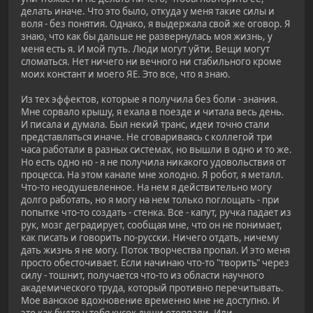
делать иначе. Что это было, откуда у меня такие силы и
воля - без понятия. Однако, я выдержала свой же оговор. Я
знаю, что как бы дальше не развернулась моя жизнь, у
меня есть я. И мой путь. Люди могут уйти. Вещи могут
сломаться. Нет ничего ни вечного ни стабильного кроме
моих констант и моего ЯЕ. Это все, что я знаю.
Из тех эффектов, которые я получила без боли - знания.
Мне сорвало крышу, я ехала в поезде и читала весь день.
И писала и думала. Был некий транс, идеи точно стали
представляться иначе. Не сговариваясь с коллегой три
часа работали в разных системах, но вышли в одно и то же.
Но есть одно но - я не получила никакого удовольствия от
процесса. На этом канале мне холодно. Я робот, я металл.
Что-то неодушевленное. На нем я действительно могу
долго работать, но я могу на нем только поглощать - при
попытке что-то создать - стенка. Все - капут, ручка падает из
рук, мозг деградирует, сообщая мне, что он не понимает,
как писать и говорить по-русски. Ничего отдать, ничему
дать жизнь я не могу. Поток творчества пропал. И это меня
просто обесточивает. Если начинаю что-то "творить" через
силу - тошнит, получается что-то из области научного
академического труда, который противно перечитывать.
Мое ванское вдохновение временно мне не доступно. И
это как будто у тебя кусок души оторвали. Или