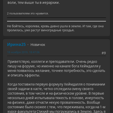
воли, тем выше ты в иерархии.
2 пользователям это нравится.
Не бойтесь, королева, кровь давно ушла в землю. И там, где она
пролилась, уже растут виноградные гроздья.
Ирина25
Новичок
18 ноября 2019, 18:47:06
#9
Приветствую, коллеги и преподаватели. Очень редко
пишу на форуме, но именно на канале бога Хеймдалля у
меня появилось желание, точнее потребность, это сделать
и описать эффекты.
Когда поставила первую формулу Хеймдалля о понимании
своей задачи в касте, четко отследила смену своего
состояния, в том числе и на физическом уровне. В первые
несколько дней испытывала тяжесть в голове, инертность
на физике, даже отчасти некую проваленность. Вообще
состояние было схожее с тем, что переживала, когда на 1-м
курсе факультета Стихий мы погружались в Землю. Здесь я