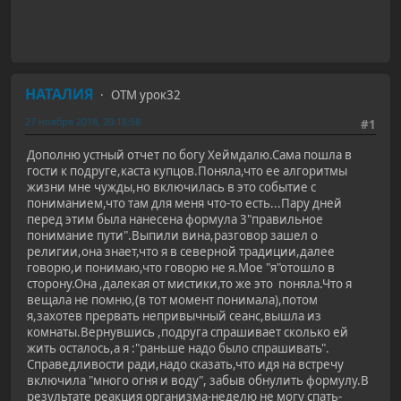
НАТАЛИЯ
ОТМ урок32
27 ноября 2018, 20:18:58
#1
Дополню устный отчет по богу Хеймдалю.Сама пошла в
гости к подруге,каста купцов.Поняла,что ее алгоритмы
жизни мне чужды,но включилась в это событие с
пониманием,что там для меня что-то есть...Пару дней
перед этим была нанесена формула 3"правильное
понимание пути".Выпили вина,разговор зашел о
религии,она знает,что я в северной традиции,далее
говорю,и понимаю,что говорю не я.Мое "я"отошло в
сторону.Она ,далекая от мистики,то же это поняла.Что я
вещала не помню,(в тот момент понимала),потом
я,захотев прервать непривычный сеанс,вышла из
комнаты.Вернувшись ,подруга спрашивает сколько ей
жить осталось,а я :"раньше надо было спрашивать".
Справедливости ради,надо сказать,что идя на встречу
включила "много огня и воду", забыв обнулить формулу.В
результате реакция организма-неделю не могу спать-