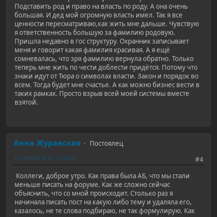
Подставить род и право на власть по роду. А она очень
большая. И дед мой огромную власть имел. Так я все
ценности пересматриваю,как жить мне дальше. Чувствую
я ответственность большую за фамилию родовую.
Пришла недавно в гос структуру. Охранник записывает
меня и говорит какая фамилия красивая. А я ещё
сомневалась, что зря фамилию вернула обратно. Только
теперь мне жить по чести доблести придётся. Потому что
знаки идут от Тюра о символах власти. Закон и порядок во
всем. Тогда будет мне счастье. А как можно бизнес вести в
таких рамках. Просто взрыв всей моей системы вместе
взятой.
Анна Журавская
Постоялец
12 ноября 2019, 10:06:42
#4
Коллеги, доброе утро. Как права была АБ, что мы стали
меньше писать на форуме. Как же сложно сейчас
объяснить, что со мной происходит. Столько раз я
начинала писать пост на какую либо тему и удаляла его,
казалось, не те слова подбираю, не так формулирую. Как