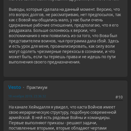
Выводы, которые сделала на данный момент. Версию, что
это вопрос долгов, не рассматриваю, нет предпосылок, так
как с Вовой мы общались мало, у нас были очень
сдержанные рабочие отношения, предполагаю, что я его
раздражала. Больше склоняюсь к версии, что
воспоминания о нем появились из-за того, что Вова был
представителем воинов, чья программа дала сбой. Здесь
и есть урок для меня, проанализировать, как силу воли
могут одолеть чрезмерные перекосы в сознании, и что
может быть, если ты теряешь права и не идешь по пути
выполнения своего предназначения.
Vesto
Практикум
18 ноября 2019, 23:36:32
#10
На канале Хеймдалля я увидел, что каста Войнов имеет
свою иерархическую структуру, подобную современной
армейской. В ней есть рядовые Войны и командиры.
Первые выполняют приказы - решают задачи,
поставленные вторыми, вторые обладают чертами