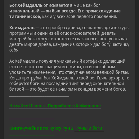
Бог Хеймдалль
описывается в мифе как бог
изначальный — он был всегда.
Его
происхождение
титаническое
, как и у всех асов первого поколения.
Хеймдалль
— это прообраз древа, создатель архитектуры
программы и один из её отцов-основателей. Девять
матерей бога могут, в контексте сказанного, выступать как
девять миров Древа, каждый из которых дал богу частичку
себя.
Ас Хеймдалль получил уникальный артефакт, делающий
его не только слышащим все миры, но и способным
уловить те изменения, что станут началом великой битвы.
Когда протрубит бог Хеймдалль в свой рог Гьяллархорн, то
соберутся боги на последний тинг перед окончательной
битвой — это будет её началом и концом времени богов.
________________________________
На сайте Школы - Подробнее о Хеймдалле
_____________________________
Книга-учебник по курсу Рун 2
"Руны и боги"
_____________________________