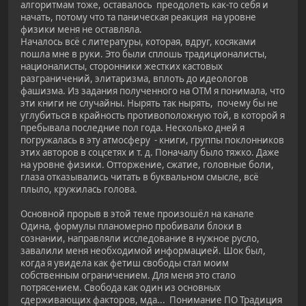
алгоритмам тоже, оставалось преодолеть как-то себя и
начать, потому что та паническая реакция на уровне
физики меня не оставляла.
Началось всё с литературы, которая, вдруг, косяками
пошла мне в руки. Это были сплошь традиционалисты,
националисты, сторонники жестких кастовых
разграничений, элитаризма, вплоть до идеологов
фашизма. Из задания полученного на ОТМ я понимала, что
эти книги не случайны. Нырять так нырять, почему бы не
углубиться в крайность противоположную той, в которой я
пребывала последние пол года. Несколько дней я
погружалась в эту атмосферу - книги, группы поклонников
этих авторов в соцсетях и т. д. Поначалу было тяжко. Даже
на уровне физики. Отторжение, сжатие, головные боли,
глаза отказывались читать в буквальном смысле, всё
плыло, кружилась голова.
Основной прорыв в этой теме произошёл на канале
Одина, формулы планомерно пробивали блоки в
сознании, направляли исследование в нужное русло,
завалили меня необходимой информацией. Шок был,
когда я увидела как фетиш свободы стал моим
собственным ограничением. Для меня это стало
потрясением. Свобода как один из основных
сдерживающих факторов, мда... Понимание ПО Традиция