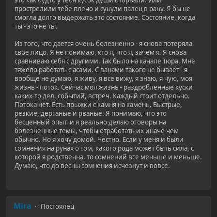
прострелили тебе плечо и сунули палец в рану. Я бы не
смогла долго выдержать это состояние. Состояние, когда
ты - это не ты.
Из того, что дается очень болезненно - я снова потеряла
свое лицо. Я не понимаю, кто я, что я, зачем я. Я снова
сравниваю себя с другими. Так было на канале Тюра. Мне
тяжело работать с асами. С ванами такого не бывает - я
вообще не думаю, я живу, я все вижу, я знаю, я чую, моя
жизнь - поток. Сейчас моя жизнь - раздробленные куски
каких-то дел, событий, встреч. Каждый стоит отдельно.
Потока нет. Есть прыжки с камня на камень. Быстрые,
резкие, дерганые и рваные. Я понимаю, что это
бесценный опыт, и я реально делаю оговоры на
болезненные темы, чтобы отработать их иначе чем
обычно. Но я хочу домой. Честно. Если у меня и были
сомнения на рунах о том, какого рода может быть сила, с
которой я родственна, то сомнений все меньше и меньше.
Думаю, что до весны сомнения исчезнут и вовсе.
Mira
Постоялец