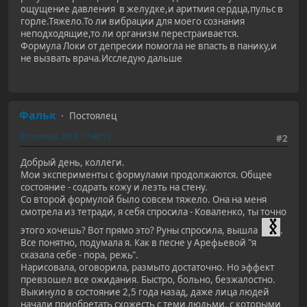
ощущение давления в желудке,и аритмия сердца,пульс в
горле.Тяжело.То ли вибрации для моего сознания
неподходящие,то ли организм перестраивается.
Формула Локи от депресии помогла не впасть в панику,и
не вызвать врача.Исследую дальше
Фальк
Постоялец
03 октября 2019, 11:48:53
#2
Добрый день, коллеги.
Мои эксперименты с формулами продолжаются. Общее
состояние - содрать кожу и лезть на стену.
Со второй формулой было совсем тяжело. Она на меня
смотрела из тетради, я себя спросила - Коваленко, ты точно
этого хочешь? Вот прямо это? Руны спросила, вышла
.
Все понятно, подумала я. Как в песне у Арефьевой "я
сказала себе - пора, режь".
Нарисовала, оговорила, размыто достаточно. Но эффект
превзошел все ожидания. Быстро, больно, безжалостно.
Выкинуло в состояние 2,5 года назад, даже лица людей
начали приобретать схожесть с теми людьми, с которыми