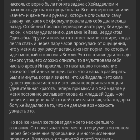
насколько верно была понята задача с Хеймдаллем и
насколько адекватно проработана. Все четверо поставили
«зачёт» и даже теми рунами, которые описывали саму
задачу так, как я её сформулировала для себя два месяца
назад. Особенно боялась переворачивать руну Хеймдалля,
но он, к моему удивлению, дал мне Тейваз. Вердиктом
Одина был Уруз и я поняла этот ответ намного шире, когда
легла спать и через пару часов проснулась от ощущения,
что у меня из рук растут ветви, а из ног корни, по которым
идёт мощный поток силы Земли. Это состояние длилось до
самого утра, его сложно описать, то я чувствовала себя
частью древа Иггдрасиль, то накатывало понимание
каких-то глубинных вещей, того, что я начала разбирать.
Были минуты, когда я видела, что Хеймдалль - это сама
существующая система и это такая невероятная мощь и
удивительная красота. Теперь при мысли о Хеймдалле у
меня постоянно всплывают слова из младшей Эдды «он
велик и священен». И это действительно так, я благодарна
богу Хеймдаллю за то, что он дал мне возможность
увидеть это.
Но всё же канал жестковат для моего неокрепшего
сознания. Он показывает моё место в социуме в основном
через бесконечные провокации и многочисленные
проверки. Возможно, есть другой способ осознать