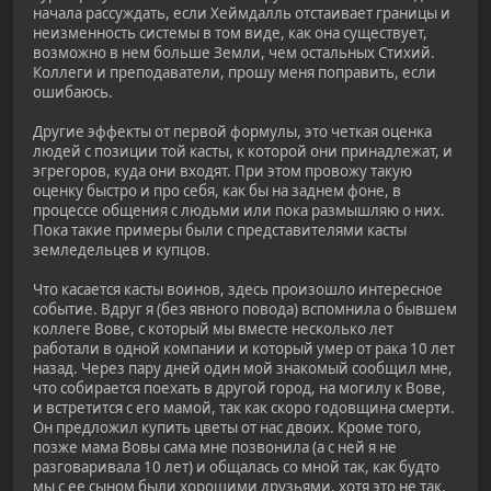
начала рассуждать, если Хеймдалль отстаивает границы и
неизменность системы в том виде, как она существует,
возможно в нем больше Земли, чем остальных Стихий.
Коллеги и преподаватели, прошу меня поправить, если
ошибаюсь.
Другие эффекты от первой формулы, это четкая оценка
людей с позиции той касты, к которой они принадлежат, и
эгрегоров, куда они входят. При этом провожу такую
оценку быстро и про себя, как бы на заднем фоне, в
процессе общения с людьми или пока размышляю о них.
Пока такие примеры были с представителями касты
земледельцев и купцов.
Что касается касты воинов, здесь произошло интересное
событие. Вдруг я (без явного повода) вспомнила о бывшем
коллеге Вове, с который мы вместе несколько лет
работали в одной компании и который умер от рака 10 лет
назад. Через пару дней один мой знакомый сообщил мне,
что собирается поехать в другой город, на могилу к Вове,
и встретится с его мамой, так как скоро годовщина смерти.
Он предложил купить цветы от нас двоих. Кроме того,
позже мама Вовы сама мне позвонила (а с ней я не
разговаривала 10 лет) и общалась со мной так, как будто
мы с ее сыном были хорошими друзьями, хотя это не так.