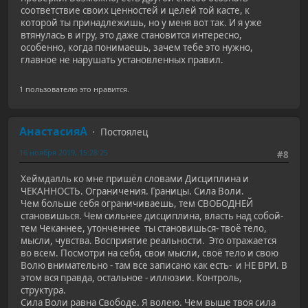
соответствие своих ценностей и целей той касте, к
которой ты принадлежишь, но у меня вот так. И я уже
втянулась в игру, это даже становится интересно,
особенно, когда понимаешь, зачем тебе это нужно,
главное не нарушать установленных правил.
1 пользователю это нравится.
АнастасияА
Постоялец
16 ноября 2019, 15:28:25
#8
Хеймдалль ко мне пришёл словами Дисциплина и
ЧЕКАННОСТЬ. Ограничения. Границы. Сила Воли.
Чем больше себя ограничиваешь, тем СВОБОДНЕЙ
становишься. Чем сильнее дисциплина, власть над собой-
тем Чеканнее, утонченнее ты становишься- твоё тело,
мысли, чувства. Восприятие реальности. Это отражается
во всем. Посмотри на себя, свои мысли, своё тело и свою
Волю внимательно - там все записано как есть- и НЕ ВРИ. В
этом вся правда, остальное - иллюзии. Контроль,
структура.
Сила Воли равна Свободе. Я волею. Чем выше твоя сила