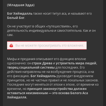
(Младшая Эдда)
Бог Хеймдалль
также носит титул аса, и называют его
Белый Бог
.
Он не участвует в общих «путешествиях», его
деятельность индивидуальна и самостоятельна. Как и он
сам.
Вы не можете просматривать это вложение.
Мифы и предания описывают его функцию вполне
однозначно: он
страж Древа
и
устроитель мира людей
,
творец социальной системы
для последних. Его
действия направлены не на возбуждение процесса, а на
его фиксацию.
Бог Хеймдалль
руководит внедрением
принципов, но не частных правил и не локальных законов.
Последние могут меняться от эпохи к эпохе, от времени ко
времени, но
принцип законоустройства должен
оставаться неизменным — это основа Белого Аса
Хеймдалля.