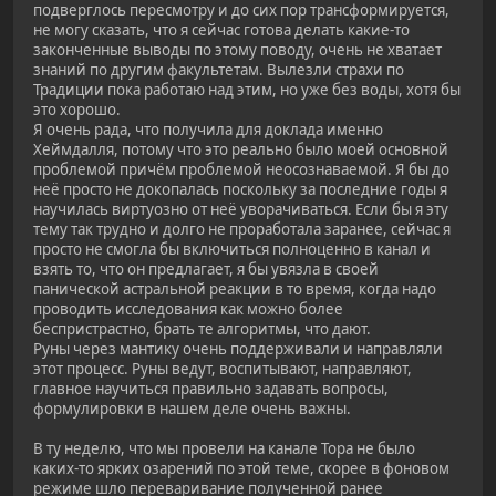
подверглось пересмотру и до сих пор трансформируется,
не могу сказать, что я сейчас готова делать какие-то
законченные выводы по этому поводу, очень не хватает
знаний по другим факультетам. Вылезли страхи по
Традиции пока работаю над этим, но уже без воды, хотя бы
это хорошо.
Я очень рада, что получила для доклада именно
Хеймдалля, потому что это реально было моей основной
проблемой причём проблемой неосознаваемой. Я бы до
неё просто не докопалась поскольку за последние годы я
научилась виртуозно от неё уворачиваться. Если бы я эту
тему так трудно и долго не проработала заранее, сейчас я
просто не смогла бы включиться полноценно в канал и
взять то, что он предлагает, я бы увязла в своей
панической астральной реакции в то время, когда надо
проводить исследования как можно более
беспристрастно, брать те алгоритмы, что дают.
Руны через мантику очень поддерживали и направляли
этот процесс. Руны ведут, воспитывают, направляют,
главное научиться правильно задавать вопросы,
формулировки в нашем деле очень важны.
В ту неделю, что мы провели на канале Тора не было
каких-то ярких озарений по этой теме, скорее в фоновом
режиме шло переваривание полученной ранее