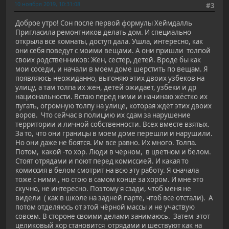
10 ноября 2019, 10:31:08
#3
Доброе утро! Сон после первой формулы Хеймдалль
Пригласила ремонтников делать дом. И специально
открыла все комнаты, доступ дала. Ушла, интересно, как
они себя поведут с моими вещами. А они пришли толпой
своих родственников: Жен, сестёр, детей. Вроде бы как
мои соседи, и начали в моем доме шерстить по вещам. Я
появляюсь неожиданно, выгоняю этих двоих узбеков на
улицу, а там толпа их жен, детей ожидает, узбеки и др
национальности. Встаю перед ними и начинаю жёстко их
пугать, огромную толпу на улице, которая ждёт этих двоих
воров. Что сейчас в полицию их сдам за нарушение
территории и личной собственности. Всех вместе взятых.
За то, что они границы в моем доме перешли и нарушили.
Но они даже не боятся. Им все равно. Их много. Толпа.
Потом, какой -то хор. Люди в чёрном, в цветном и белом.
Стоят отрядами и поют перед комиссией. И какая то
комиссия в белом смотрит на всю эту работу. Я сначала
тоже с ними , но стою в самом конце за хором. И мне это
скучно, не интересно. Поэтому я сзади, чтоб меня не
видели ( как в школе на задней парте, чтоб все отстали). А
потом отделяюсь от этой чёрной массы и не участвую
совсем. В стороне своими делами занимаюсь. Затем этот
целиковый хор становится отрядами и шествуют как на