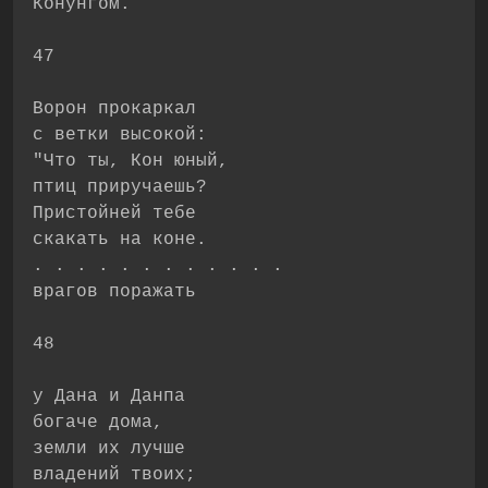
Конунгом.
47
Ворон прокаркал
с ветки высокой:
"Что ты, Кон юный,
птиц приручаешь?
Пристойней тебе
скакать на коне.
. . . . . . . . . . . .
врагов поражать
48
у Дана и Данпа
богаче дома,
земли их лучше
владений твоих;