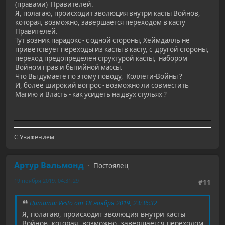
(правами) Правителей.
Я, полагаю, происходит эволюция внутри касты Войнов,
которая, возможно, завершается переходом в касту
Правителей.
Тут возник парадокс - с одной стороны, Хеймдалль не
приветствует переходы из касты в касту, c другой стороны,
переход предопределен структурой касты, набором
Войном прав и бытийной массы.
Что Вы думаете по этому поводу, Коллеги-Войны ?
И, более широкий вопрос - возможно ли совместить
Магию и Власть - как усидеть на двух стульях ?
С Уважением
Артур Вальмонд
Постоялец
19 ноября 2019, 04:31:29
#11
Цитата: Vesto от 18 ноября 2019, 23:36:32
Я, полагаю, происходит эволюция внутри касты
Войнов, которая, возможно, завершается переходом