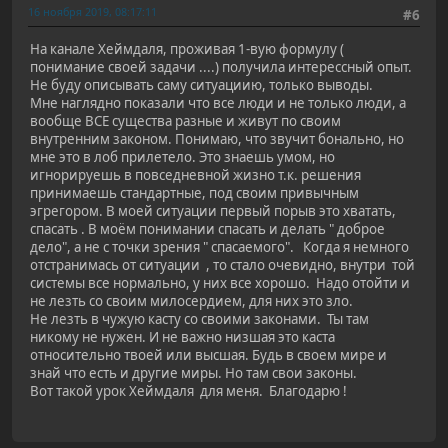
16 ноября 2019, 08:17:11
#6
На канале Хеймдаля, проживая 1-вую формулу (
понимание своей задачи ....) получила интерессный опыт.
Не буду описывать саму ситуациию, только выводы.
Мне наглядно показали что все люди и не только люди, а
вообще ВСЕ существа разные и живут по своим
внутренним законом. Понимаю, что звучит бонально, но
мне это в лоб прилетело. Это знаешь умом, но
игнорируешь в повседневной жизно т.к. решения
принимаешь стандартные, под своим привычным
эгрегором. В моей ситуации первый порыв это хватать,
спасать . В моём понимании спасать и делать " доброе
дело", а не с точки зрения " спасаемого". Когда я немного
отстранимась от ситуации , то стало очевидно, внутри той
системы все нормально, у них все хорошо. Надо отойти и
не лезть со своим милосердием, для них это зло.
Не лезть в чужую касту со своими законами. Ты там
никому не нужен. И не важно низшая это каста
относительно твоей или высшая. Будь в своем мире и
знай что есть и другие миры. Но там свои законы.
Вот такой урок Хеймдаля для меня. Благодарю !