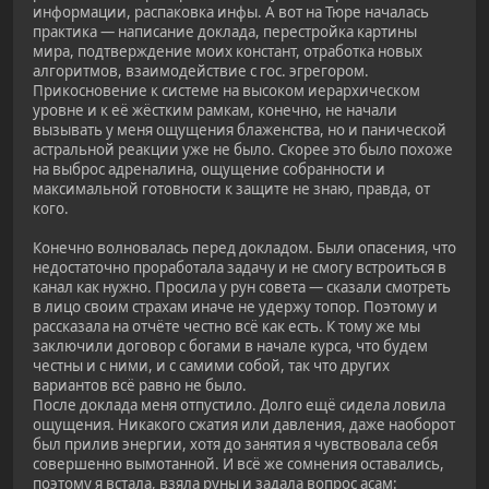
информации, распаковка инфы. А вот на Тюре началась
практика — написание доклада, перестройка картины
мира, подтверждение моих констант, отработка новых
алгоритмов, взаимодействие с гос. эгрегором.
Прикосновение к системе на высоком иерархическом
уровне и к её жёстким рамкам, конечно, не начали
вызывать у меня ощущения блаженства, но и панической
астральной реакции уже не было. Скорее это было похоже
на выброс адреналина, ощущение собранности и
максимальной готовности к защите не знаю, правда, от
кого.
Конечно волновалась перед докладом. Были опасения, что
недостаточно проработала задачу и не смогу встроиться в
канал как нужно. Просила у рун совета — сказали смотреть
в лицо своим страхам иначе не удержу топор. Поэтому и
рассказала на отчёте честно всё как есть. К тому же мы
заключили договор с богами в начале курса, что будем
честны и с ними, и с самими собой, так что других
вариантов всё равно не было.
После доклада меня отпустило. Долго ещё сидела ловила
ощущения. Никакого сжатия или давления, даже наоборот
был прилив энергии, хотя до занятия я чувствовала себя
совершенно вымотанной. И всё же сомнения оставались,
поэтому я встала, взяла руны и задала вопрос асам: