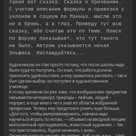
такая вот сказка. Сказка о призвании.
С учетом описания формулы и привязки с
уклоном в социум по Манназ, мыслю это
не в бровь, а в глаз. Приведу тут всю
сказку, ибо считаю это по теме. Поиск
по форуму показывает, что тут такого
не было. Автром указывается некая
Эльфика. Наслаждайтесь...
Художником он стал просто потому, что после школы надо
было куда-то поступать. Он знал, что работа должна
приносить удовольствие, а ему нравилось рисовать – так и
был сделан выбор: он поступил в художественное
училище.
К этому времени он уже знал, что изображение предметов
называется натюрморт, природы – пейзаж, людей –
портрет, и еще много чего знал из области избранной
профессии. Теперь ему предстояло узнать еще больше.
«Для того, чтобы импровизировать, сначала надо
научиться играть по нотам, — объявил на вводной лекции
импозантный преподаватель, известный художник. – Так
что приготовьтесь, будем начинать с азов».
Он начал учиться «играть по нотам». Куб, шар, ваза... Свет,