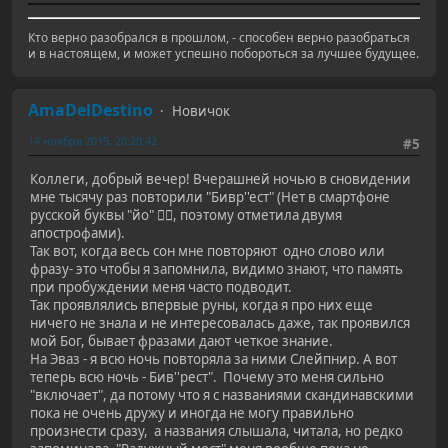
Кто верно разобрался в прошлом, - способен верно разобраться
и в настоящем, и может успешно побороться за лучшее будущее.
AmaDelDestino
Новичок
14 ноября 2019, 20:20:42
#5
Коллеги, добрый вечер! Вчерашней ночью в сновидении
мне тысячу раз повторили "Бивр''ест" (Нет в смартфоне
русской буквы "йо" 🤦‍♀, поэтому отметила двумя
апострофами).
Так вот, когда весь сон мне повторяют одно слово или
фразу- это чтобы я запомнила, видимо знают, что память
при пробуждении меня часто подводит.
Так проявлялись впервые руны, когда я про них еще
ничего не знала и не интересовалась даже, так проявился
мой Бог, бывает фразами дают четкое знание.
На Эваз - я всю ночь повторяла за ними Слейпнир. А вот
теперь всю ночь - Бив''рест". Почему это меня сильно
"включает", да потому что я с названиями скандинавскими
пока не очень дружу и иногда не могу правильно
произнести сразу, а названия слышала, читала, но редко