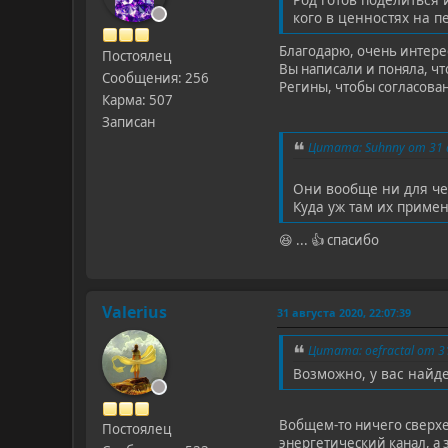
кого в ценностях на п
Благодарю, очень интере
Постоялец
Вы написали и поняла, что
Сообщения: 256
Регины, чтобы согласован
Карма: 507
Записан
Цитата: Suhnny от 31 а
Они вообще ни для чег
Куда уж там их приме
😆 ... 👍 спасибо
Valerius
31 августа 2020, 22:07:39
Цитата: oefractal от 3
Возможно, у вас найд
Вобщем-то ничего сверхе
Постоялец
энергетический канал, а 