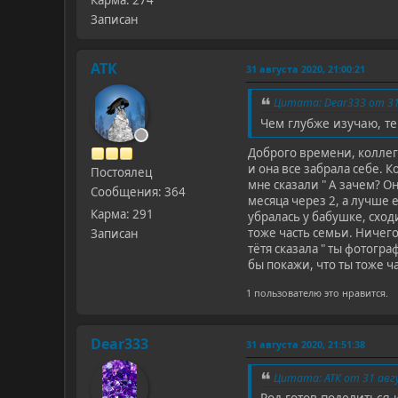
Карма: 274
Записан
АТК
31 августа 2020, 21:00:21
Цитата: Dear333 от 31 
Чем глубже изучаю, те
Доброго времени, коллега
и она все забрала себе. 
Постоялец
мне сказали " А зачем? Он
Сообщения: 364
месяца через 2, а лучше
Карма: 291
убралась у бабушке, сход
тоже часть семьи. Ничего
Записан
тётя сказала " ты фотогр
бы покажи, что ты тоже ча
1 пользователю это нравится.
Dear333
31 августа 2020, 21:51:38
Цитата: АТК от 31 авгу
Род готов поделиться 