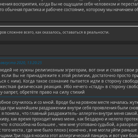
нения восприятия, когда Вы не ощущали себя человеком и перестал
 обычная практика и рабочее состояние, которому мы начинаем обуч
ов сложнее всего, как оказалось, оставаться в реальности.
 августа 2020, 13:20:25
юдей не нужны религиозным эгрегорам, вот они и ставят свои 
если Вы не принадлежите к этой религии, достаточно просто при
ся с ним). Когда такое сознание пытается идти в сторону свобо
жесткая физическая реакция. Ибо нечего «стаду» в сторону сво
-запрет, обретёте право на силу стихий
добное случилось и со мной. Вроде бы на ровном месте началась жутк
е года при малейшем раздражении внутри себя проявления были сн
.к. я поняла , что главный раздражитель- аллерген внутри меня само
 живу, как время проходит мимо меня , как бездарно и нелепо протек
, что я способна на большее , чем мне уготовано судьбой, а разорва
 с того места , где мне было плохо ( конечно , я не могла уйти раньш
ещами.Три года я носила этот аллергический панцирь и вот уже бол