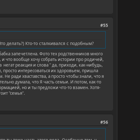
#55
о делать?) Кто-то сталкивался с подобным?
абабка запечетлена. Фото тех родственников много
и, и что вообще хочу собрать истории про родичей,
а негат реакция и слова " да, приходи, как-нибудь,
и, просто интересоваться их здоровьем, пришла
Не ради хваставства, а просто чтобы знали, что я
ельно думала, что Я часть семьи. И потом, как-то
ормацией, но и ты предложи что-то взамен. Хотя-
тоит "семья".
#56
то ты тоже часть этого рода. Особенно тем, у