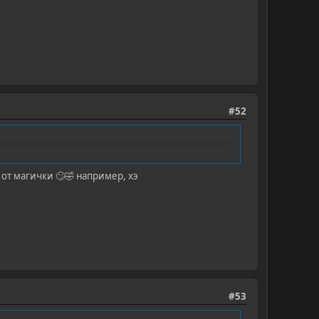
#52
от магички 🙄🤣 например, хэ
#53