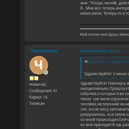
мне "Уходи, меняй, дейст
Я . Мне все теперь инте
мимо меня. Теперь-то я т
Мой эталон-моя Душа. Имею 
Чертополох
19 сентября 2020, 10:37:35
Ч
Цитата: SvLana от 19 а
Здравствуйте! У меня 
Здравствуйте! Нахожусь в
Новичок
эмоционально.Прошла это
Сообщения: 41
события,о которых я во 
Карма: 14
таком сне меня спросили:
Записан
человек,непохожий на нас
сне, а я не могу запомни
разрушилась, все связи к
со мной происходит.Сейча
ко мне приходят.Я так ра