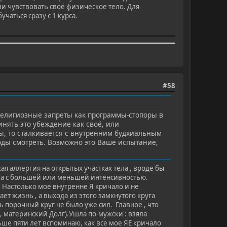
и чувствовать своё физическое тело. Для
аться сразу с 1 курса.
#58
религиозные запреты как программы-стопоры в
нять это убеждение как своё, или
ды, то сталкивается с внутренним будхиальным
боды смотреть. Возможно это Ваше испытание,
ая аллергия на открытых участках тела , вроде бы
ова с большей или меньшей интенсивностью.
й. Настолько мое внутренне Я кричало и не
ает жизнь , а выхода из этого замкнутого круга
ть порочный круг не было уже сил. Главное , что
е , материнский Долг).Ушла по-мужски : взяла
ьше пяти лет вспоминаю, как все мое ЯЕ кричало