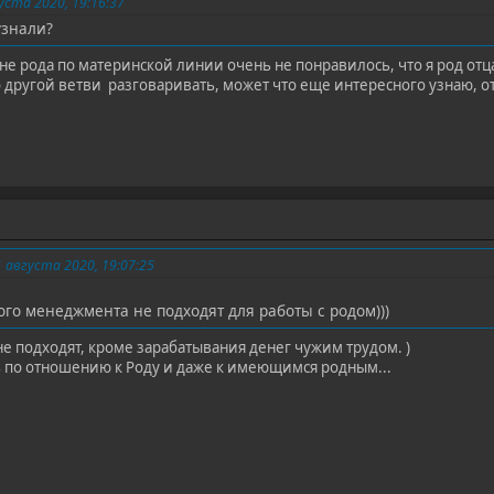
уста 2020, 19:16:37
узнали?
ине рода по материнской линии очень не понравилось, что я род от
о другой ветви разговаривать, может что еще интересного узнаю, о
августа 2020, 19:07:25
о менеджмента не подходят для работы с родом)))
е подходят, кроме зарабатывания денег чужим трудом. )
ь по отношению к Роду и даже к имеющимся родным...