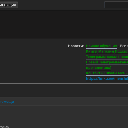
гистрация
Новости:
Начало обучения
- Все 
Книги
Магазин
Подкас
Телеграмм-канал (новос
Новый Телеграмм-канал
проявлениях)
Контакты Школы Мен
https://linktr.ee/mensh
 помощи
 тему.