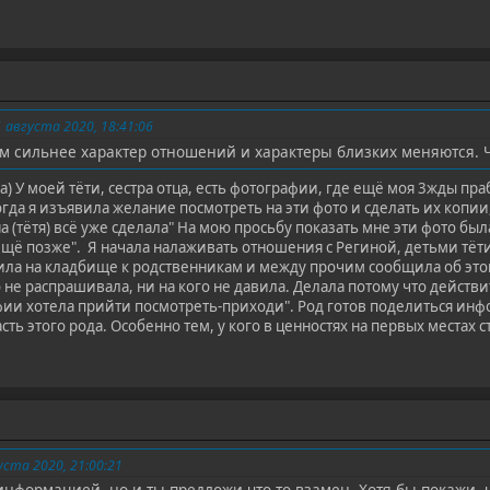
августа 2020, 18:41:06
м сильнее характер отношений и характеры близких меняются. Чт
) У моей тёти, сестра отца, есть фотографии, где ещё моя 3жды пр
Когда я изъявила желание посмотреть на эти фото и сделать их копи
а (тётя) всё уже сделала" На мою просьбу показать мне эти фото был
 ещё позже". Я начала налаживать отношения с Региной, детьми тёт
ила на кладбище к родственникам и между прочим сообщила об этом. 
 не распрашивала, ни на кого не давила. Делала потому что действит
афии хотела прийти посмотреть-приходи". Род готов поделиться инф
сть этого рода. Особенно тем, у кого в ценностях на первых местах с
ста 2020, 21:00:21
информацией, но и ты предложи что-то взамен. Хотя-бы покажи, ч