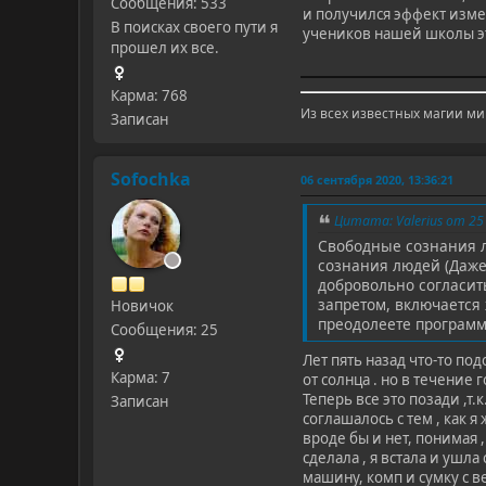
Сообщения: 533
и получился эффект изме
В поисках своего пути я
учеников нашей школы это
прошел их все.
Карма: 768
Из всех известных магии мир
Записан
Sofochka
06 сентября 2020, 13:36:21
Цитата: Valerius от 25
Свободные сознания л
сознания людей (Даже 
добровольно согласить
запретом, включается 
Новичок
преодолеете программу
Сообщения: 25
Лет пять назад что-то по
Карма: 7
от солнца . но в течени
Теперь все это позади ,т
Записан
соглашалось с тем , как я
вроде бы и нет, понимая 
сделала , я встала и ушла
машину, комп и сумку с в