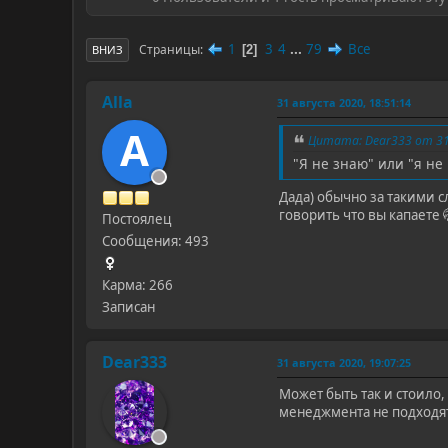
1
3
4
...
79
Все
Страницы
2
ВНИЗ
Alla
31 августа 2020, 18:51:14
A
Цитата: Dear333 от 31 
"Я не знаю" или "я не
Дада) обычно за такими с
говорить что вы капаете 
Постоялец
Сообщения: 493
Карма: 266
Записан
Dear333
31 августа 2020, 19:07:25
Может быть так и стоило,
менеджмента не подходят 