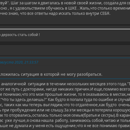
вуй". Шаг за шагом я двигалась в новой своей жизни, создала для с
ресно , я с удовольствием обучаюсь в ШКЕ . Жаль,что столько врем
очно знаю, что все ответы надо искать только внутри СЕБЯ.
дерзость стать собой !
вгуста 2020, 21:33:57
сложилась ситуация в которой не могу разобраться.
 аналогичной ситуации в течении нескольких месяцев этого года."Тр
т же путь с докторами, нигде никаких причин.И еще,помимо всего,
сне понимаю,что это мои прошлые жизни, то я оказываюсь в местах
"Что ты здесь делаешь?" Как будто я попала туда по ошибке и случа
, таких как мы теперь выглядим,что то отдалённое,как будто очень
ть при пробуждения или не слышу.За эти месяцы я потеряла хорошу
ак то оторвались,осталась только моя семья(братья и сестры).В каран
с уже лучше,я снова нашла работу, занимаюсь собой,читаю и тольк
ньше не думала и у меня есть ощущение,что я не все понимаю прави