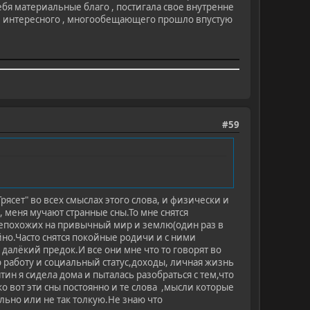
ебя материальные благо , постигала свое внутренне
ени интересного , многообещающего прошло впустую
#59
ясет" во всех смыслах этого слова, и физически и
 меня мучают странные сны.То мне снятся
,непохожих на привычный мир и землю(один раз в
йно.Часто снятся покойные родичи и с ними
 далёкий предок.И все они мне что то говорят во
ю работу и социальный статус,доходы, личная жизнь
тин я сидела дома и пыталась разобраться с тем,что
о вот эти сны постоянно и те слова ,мысли которые
льно или не так толкую.Не знаю что