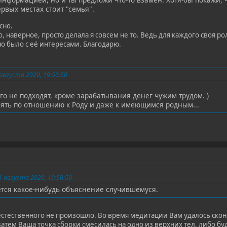
ервых местах стоит "семья".
сно.
, наверное, просто делала я совсем не то. Ведь для каждого своя роль
о было с её интересами. Благодарю.
вгуста 2020, 19:50:50
о не подходят, кроме зарабатывания денег чужим трудом. )
нять по отношению к Роду и даже к имеющимся родным...
1 августа 2020, 10:50:59
ется какое-нибудь объяснение случившемуся.
стественного не произошло. Во время медитации Вам удалось ско
затем Ваша точка сборки смесилась на одно из верхних тел, либо бу