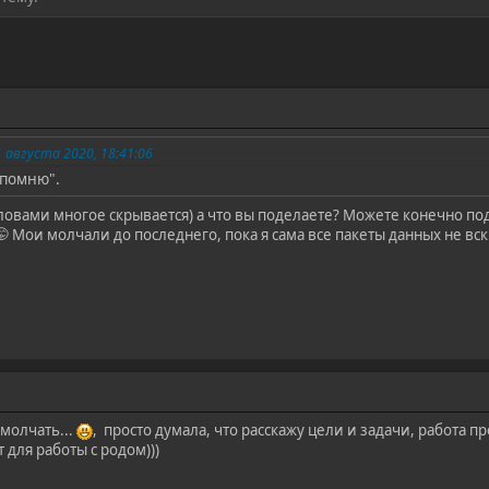
августа 2020, 18:41:06
 помню".
ловами многое скрывается) а что вы поделаете? Можете конечно по
🤭 Мои молчали до последнего, пока я сама все пакеты данных не вс
 молчать...
, просто думала, что расскажу цели и задачи, работа
для работы с родом)))