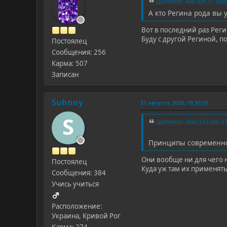
Цитата: Alla от 31 авг
А кто Регина рода вы 
Вот в последний раз Рег
Буду с другой Региной, п
Постоялец
Сообщения: 256
Карма: 507
Записан
Suhnny
31 августа 2020, 19:50:50
S
Цитата: Dear333 от 31 
Принципы современног
Они вообще ни для чего н
Постоялец
Куда уж там их применят
Сообщения: 384
Учись учиться
Расположение:
Украина, Кривой Рог