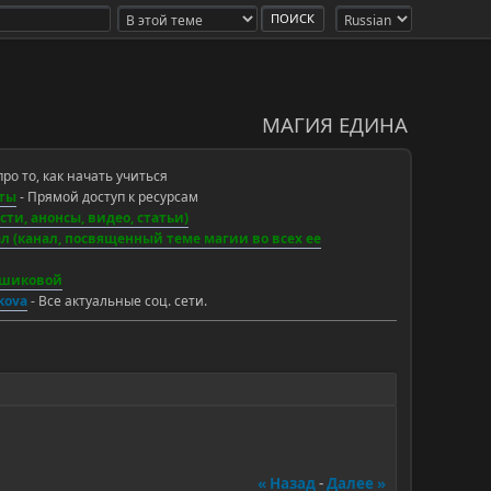
МАГИЯ ЕДИНА
про то, как начать учиться
ты
- Прямой доступ к ресурсам
ти, анонсы, видео, статьи)
 (канал, посвященный теме магии во всех ее
ьшиковой
ikova
- Все актуальные соц. сети.
« Назад
-
Далее »