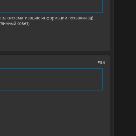
ца за систематизацию информации похвалила)))
тличный совет)
#54