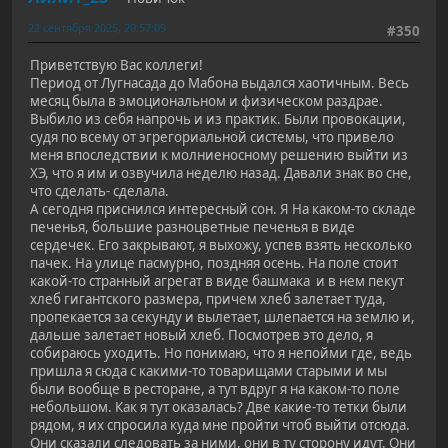
22 сентября 2025, 20:57:09
#350
Приветствую Вас коллеги!
Период от Лугнасада до Мабона выдался хаотичным. Весь
месяц была в эмоциональном и физическом раздрае.
Выбило из себя напрочь и из практик. Были провокации,
судя по всему от эгрегориальной системы, что привело
меня впоследствии к молниеносному решению выйти из
ХЭ, что я им и озвучила неделю назад. Давали знак во сне,
что сделать- сделала.
А сегодня приснился интересный сон. Я На каком-то складе
печенья, большие разноцветные печенья в виде
сердечек. Его закрывают, я выхожу, успев взять несколько
пачек. На улице пасмурно, поздняя осень. На поле стоит
какой-то странный агрегат в виде башмака и в нем пекут
хлеб гигантского размера, причем хлеб залетает туда,
пропекается за секунду и вылетает, шлепается на землю и,
дальше залетает новый хлеб. Посмотрев это дело, я
собираюсь уходить. Но понимаю, что я непойми где, ведь
пришла я сюда с какими-то товарищами старыми и мы
были вообще в ресторане, а тут вдруг я на каком-то поле
небольшом. Как я тут оказалась? Две какие-то тетки были
рядом, я их спросила куда мне пройти чтоб выйти отсюда.
Они сказали следовать за ними, они в ту сторону идут. Они