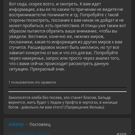
Вот сюда, скорее всего, и смотреть. К вам идет
информация, а вы ее по каким-то причинам не видите/не
воспринимаете/не понимаете и тд. Попробуйте с такой
стороны посмотреть, послание к вам никак не дойдет и не
может пробиться, есть препятствия. И птицы уже таким вот
образом пытаются обратить ваше внимание, чтобы вы
увидели. Вестники, конечно же, нижних миров,
посланники, какая-то информация из других миров к вам
стучится. Расшифровок может быть миллион, но тут все
зависит конкретно от вас и что это для вас. Попробуйте
через намеренье, запрос или просто через анализ того,
что с вами сейчас происходит рассмотреть данную
ситуацию. Прекрасный знак.
1 пользователю это нравится.
Заколосятся хлеба без посева, зло станет благом, Бальдр
вернется, жить будет с Хедом у Хрофта в чертогах, в жилище
богов - довольно ли вам этого? (Прорицание Вельвы)
alexey
Постоялец
27 сентября 2025, 19:00:46
#369