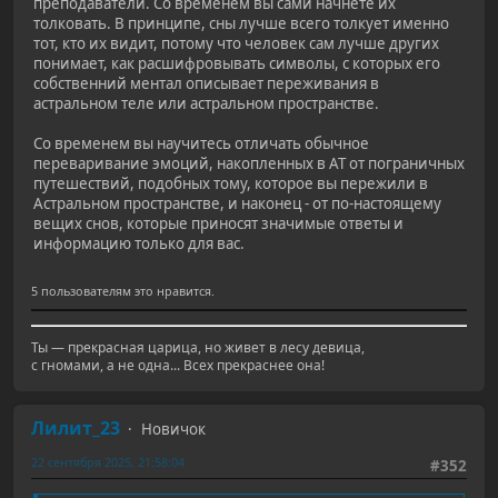
преподаватели. Со временем вы сами начнёте их
толковать. В принципе, сны лучше всего толкует именно
тот, кто их видит, потому что человек сам лучше других
понимает, как расшифровывать символы, с которых его
собственний ментал описывает переживания в
астральном теле или астральном пространстве.
Со временем вы научитесь отличать обычное
переваривание эмоций, накопленных в АТ от пограничных
путешествий, подобных тому, которое вы пережили в
Астральном пространстве, и наконец - от по-настоящему
вещих снов, которые приносят значимые ответы и
информацию только для вас.
5 пользователям это нравится.
Ты — прекрасная царица, но живет в лесу девица,
с гномами, а не одна... Всех прекраснее она!
Лилит_23
Новичок
22 сентября 2025, 21:58:04
#352