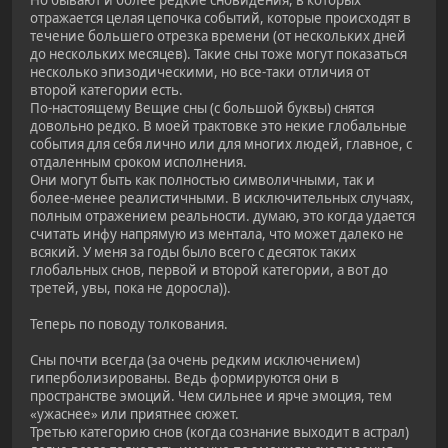
Но бывают и более редкие сновидения, в которых
отражается целая цепочка событий, которые происходят в
течение большего отрезка времени (от нескольких дней
до нескольких месяцев). Такие сны тоже могут показаться
несколько эпизодическими, но все-таки отличия от
второй категории есть.
По-настоящему Вещие сны (с большой буквы) снятся
довольно редко. В моей трактовке это некие глобальные
события для себя лично или для многих людей, главное, с
отдаленным сроком исполнения.
Они могут быть как полностью символичными, так и
более-менее реалистичными. В исключительных случаях,
полным отражением реальности. думаю, это когда удается
считать инфу напрямую из ментала, что может далеко не
всякий. У меня за годы было всего с десяток таких
глобальных снов, первой и второй категории, а вот до
третей, увы, пока не доросла)).
Теперь по поводу толкования.
Сны почти всегда (за очень редким исключением)
гиперболизированы. Ведь формируются они в
пространстве эмоций. Чем сильнее и ярче эмоция, тем
«ужаснее» или приятнее сюжет.
Третью категорию снов (когда сознание выходит в астрал)