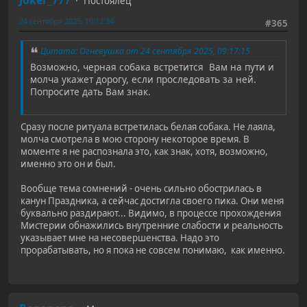
Joker_777
Постоялец
24 сентября 2025, 10:12:34
#365
Цитата: Огневушка от 24 сентября 2025, 09:17:15
Возможно, черная собака встретится Вам на пути и
молча укажет дорогу, если проследовать за ней.
Попросите дать Вам знак.
Сразу после ритуала встретилась белая собака. Не лаяла,
молча смотрела в мою сторону некоторое время. В
моменте я не распознала это, как знак, хотя, возможно,
именно это он и был.
Вообще тема сомнений - очень сильно обострилась в
канун Праздника, а сейчас достигла своего пика. Они меня
буквально раздирают... Видимо, в процессе прохождения
Мистерии обнажились внутренние слабости и реальность
указывает мне на несовершенства. Надо это
прорабатывать, но я пока не совсем понимаю, как именно.