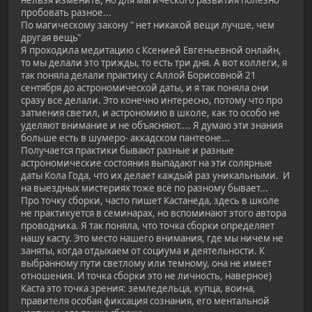
нельзя изменить, но для магического развития полезно
пробовать разное...
По магическому закону " нет никакой вещи лучше, чем
другая вещь"
Я проходила медитацию с Ксенией Евгеньевной онлайн,
то мы делали это трижды, то есть три дня. А вот коллеги, я
так поняла делали практику с Аллой Борисовной 21
сентября до астрономической даты, и я так поняла они
сразу все делали. Это конечно интересно, потому что про
затмения светил, и астрономию в школе, как то особо не
уделяют внимание и не объясняют.... Я думаю эти знания
больше есть в шумеро- аккадском пантеоне...
Получается практики бывают разные и разные
астрономические состояния выпадают на эти солярные
даты Кола Года, что их делает каждый раз уникальными. И
на выездных мистериях тоже всё по разному бывает...
Про точку сборки, часто пишет Кастанеда, здесь в школе
не практикуется в семинарах, но вспоминают этого автора
проводника. Я так поняла, что точка сборки определяет
нашу касту. Это место нашего внимания, где мы ничем не
заняты, когда отдыхаем от социума и деятельности. К
выбранному пути светлому или темному, она не имеет
отношения. И точка сборки это не личность, наверное)
Каста это точка зрения: земледельца, купца, воина,
правителя особая фиксация сознания, его ментальной