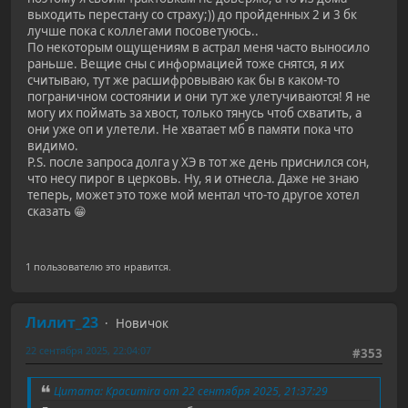
выходить перестану со страху;)) до пройденных 2 и 3 бк
лучше пока с коллегами посоветуюсь..
По некоторым ощущениям в астрал меня часто выносило
раньше. Вещие сны с информацией тоже снятся, я их
считываю, тут же расшифровываю как бы в каком-то
пограничном состоянии и они тут же улетучиваются! Я не
могу их поймать за хвост, только тянусь чтоб схватить, а
они уже оп и улетели. Не хватает мб в памяти пока что
видимо.
P.S. после запроса долга у ХЭ в тот же день приснился сон,
что несу пирог в церковь. Ну, я и отнесла. Даже не знаю
теперь, может это тоже мой ментал что-то другое хотел
сказать 😁
1 пользователю это нравится.
Лилит_23
Новичок
22 сентября 2025, 22:04:07
#353
Цитата: Красиmira от 22 сентября 2025, 21:37:29