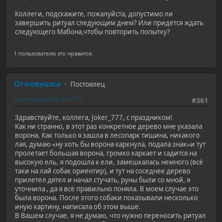
Коллеги, подскажите, пожалуйста, допустимо ли
завершить ритуал следующим днем? Или придется ждать
следующего Мабона,чтобы повторить попытку?
1 пользователю это нравится.
Огневушка
Постоялец
24 сентября 2025, 09:17:15
#361
Здравствуйте, коллега, Joker_777, с праздником!
Как ни странно, в этот раз конкретное дерево мне указала
ворона. Как только я зашла в лесопарк тишина, никакого
лая, думаю «ну хоть бы ворона каркнула, подала знак»и тут
пролетает большая ворона, громко каркает и садится на
высокую ель, я подошла к ели, замешкалась немного (всё
таки на лай собак ориентир), и тут на соседнее дерево
прилетел дятел и начал стучать, руны были со мной, я
уточнила , да я всё правильно поняла. В моем случае это
была ворона. После этого собаки показывали несколько
иную картину, написала об этом выше.
В Вашем случае, я не думаю, что нужно переносить ритуал