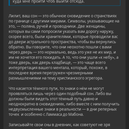
куда мне пройти чтоб выйти отсюда.
Лилит, ваш сон — это обычное сновидение о странствиях
по границе с другими мирами. Символы, указывающие на
это, — поляна, ручей и проводники. Две женщины,
которых вы сами попросили указать вам дорогу наружу,
скорее всего, были хранителями, которые проводили вас
до двери астрального пространства, чтобы вы вернулись
обратно. Вы говорите, что они неохотно пошли с вами
через дверь — это нормально, ведь это уже не их мир, и
им не хочется его покидать. А то, что они ушли «к небу», а
тоже дверь, как дверь кладбище, — это чаще всего
интерпретация вашего ментала, который, похоже, в
последнее время перегружен чрезмерными
размышлениями на тему христианского эгрегора.
Что касается тёмного пути, то знаки о нём не могут
проявляться лишь через один подобный сон. Либо вы
должны были видеть этот тёмный путь давно и
неоднократно в сновидениях, либо вместе с ним получить
недвусмысленные знаки в реальности — в дни реперных
точек и особенно с Ламмаса до Мабона.
Записывайте свои сны в дневник, как советуют не зря