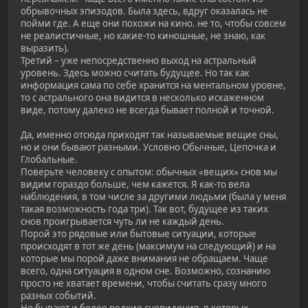
обрывочных эпизодов. Была здесь, вдруг оказалась не
пойми где. А еще они похожи на кино. не то, чтобы совсем
не реалистичные, но какие-то киношные, не знаю, как
выразить).
Третий – уже непосредственно выход на астральный
уровень. Здесь можно считать будущее. Но так как
информация сама по себе хранится на ментальном уровне,
то с астрального она видится в несколько искаженном
виде, потому далеко не всегда бывает полной и точной.
Да, именно отсюда приходят так называемые вещие сны,
но и они бывают разными. Условно Обычные, Цепочка и
Глобальные.
Поверьте человеку с опытом: обычных «вещих» снов мы
видим гораздо больше, чем кажется. Я как-то вела
наблюдения, в том числе за другими людьми (была у меня
такая возможность года три). Так вот, будущее из таких
снов проигрывается чуть ли не каждый день.
Порой это рядовые или бытовые ситуации, которые
происходят в тот же день (максимум на следующий) и на
которые мы порой даже внимания не обращаем. Чаще
всего, одна ситуация в одном сне. Возможно, сознанию
просто не хватает времени, чтобы считать сразу много
разных событий.