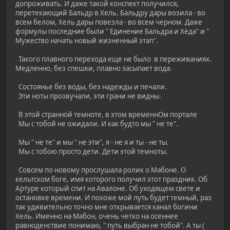
допроживать. И даже такой конспект получился,
перетекающий Бальдр в Хель. Бальдру дары возила - во
всем белом, Хель дары повезла - во всем черном. Даже
формулы последние были " Единение Бальдра и Хёда" и "
Мужество начать новый жизненный этап".
Такого плавного перехода еще не было в переживаниях.
Медленно, без спешки, плавно засыпает вода.
Состоянье без воды, без надежды и печали.
Эти ноты прозвучали, эти грани не видны.
В этой странной темноте, в этом временнОм портале
Мы с тобой не ожидали. И как будто мы " не те".
Мы " не те" и мы " не эти", я - не я и ты - не ты.
Мы с тобою просто дети. Дети этой темноты.
Совсем по новому прослушала ролик о Мабоне. О
кельтском боге, имя которого получил этот праздник. Об
Артуре который спит на Авалоне. Об уходящем свете и
остановке времени. И похоже мой путь будет темный, раз
так удивительно точно мне открывается канал богини
Хель. Именно на Мабон, очень четко на осеннее
равноденствие понимаю, " путь выбран не тобой". А ты (