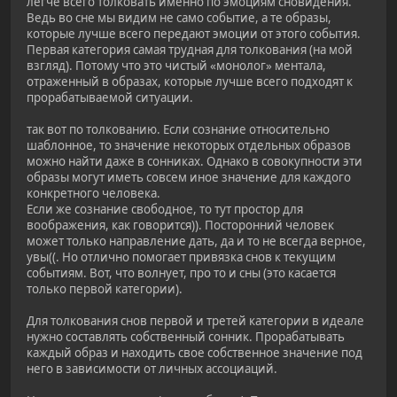
легче всего толковать именно по эмоциям сновидения.
Ведь во сне мы видим не само событие, а те образы,
которые лучше всего передают эмоции от этого события.
Первая категория самая трудная для толкования (на мой
взгляд). Потому что это чистый «монолог» ментала,
отраженный в образах, которые лучше всего подходят к
прорабатываемой ситуации.
так вот по толкованию. Если сознание относительно
шаблонное, то значение некоторых отдельных образов
можно найти даже в сонниках. Однако в совокупности эти
образы могут иметь совсем иное значение для каждого
конкретного человека.
Если же сознание свободное, то тут простор для
воображения, как говорится)). Посторонний человек
может только направление дать, да и то не всегда верное,
увы((. Но отлично помогает привязка снов к текущим
событиям. Вот, что волнует, про то и сны (это касается
только первой категории).
Для толкования снов первой и третей категории в идеале
нужно составлять собственный сонник. Прорабатывать
каждый образ и находить свое собственное значение под
него в зависимости от личных ассоциаций.