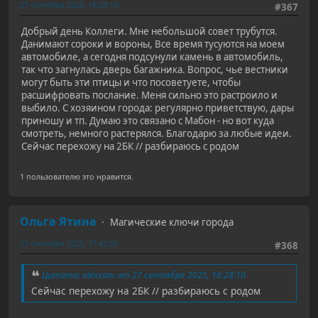
27 сентября 2025, 16:28:10
#367
Добрый день Коллеги. Мне небольшой совет трубутся.
Данимают сороки и вороны, Все время тусуются на моем
автомобиле, а сегодня подсунули камень в автомобиль,
так что загнулась дверь багажника. Вопрос, чье вестники
могут быть эти птицы и что посоветуете, чтобы
расшифровать послание. Меня сильно это растроило и
выбило. С хозяином города: регулярно приветствую, дары
приношу и тп. Думаю это связано с Мабон - но вот куда
смотреть, немного растерялся. Благодарю за любые идеи.
Сейчас перехожу на 2БК // разбираюсь с родом
1 пользователю это нравится.
Ольга Ятина
Магические ключи города
27 сентября 2025, 17:42:02
#368
Цитата: alexxsav от 27 сентября 2025, 16:28:10
Сейчас перехожу на 2БК // разбираюсь с родом