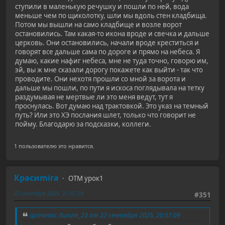
ступили в маленькую речушку и пошли по ней, вода
меньше чем по щиколотку, шли мы вдоль стен кладбища.
Потом мы вышли на само кладбище и возле ворот
остановились. Там какая-то икона вроде и свечка и дальше
церковь. Они остановились, начали вроде креститься и
говорят все дальше сама по дороге и прямо на небеса. Я
думаю, какие нафиг небеса, мне не туда точно, говорю им,
эй, вы ж мне сказали дорогу покажете как выйти - так что
проводите. Они нехотя прошли со мной за ворота и
дальше мы пошли, по пути я искоса поглядывала на тетку
раздумывая не мертвые ли это меня ведут, тут я
проснулась. Вот думаю над трактовкой. Это указ на темный
путь? Или это ХЭ послания шлет, только что говорит не
пойму. Благодарю за подсказки, коллеги.
1 пользователю это нравится.
Красиmira
ОТМ урок1
22 сентября 2025, 21:37:29
#351
Цитата: Лилит_23 от 22 сентября 2025, 20:57:09