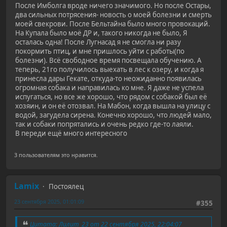
После Имболга вроде ничего значимого. Но после Остары,
два сильных потрясения- новость о моей болезни и смерть
моей свекрови. После Бельтайна было много провокаций.
На Купала было моё ДР и, такого никогда не было, Я
осталась одна! После Лугнасад я не смогла ни разу
покормить птиц, и мне пришлось уйти с работы(по
болезни). Всё свободное время посвещала обучению. А
теперь, 21го получилось выехать в лес к озеру, и когда я
принесла дары Гекате, откуда-то неожиданно появилась
огромная собака и направилась ко мне. Я даже не успела
испугаться, но все же хорошо, что рядом с собакой был её
хозяин, и он её отозвал. На Мабон, когда вышла на улицу с
водой, загудела сирена. Конечно хорошо, что людей мало,
так и собаки попрятались и очень редко где-то лаяли.
В переди ещё много интересного
3 пользователям это нравится.
Lamix
Постоялец
23 сентября 2025, 01:01:09
#355
Цитата: Лилит_23 от 22 сентября 2025, 22:04:07