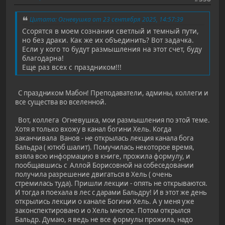
Цитата: Огневушка от 23 сентября 2025, 14:57:39
Ссорятся в моем сознании светлый и темный пути,
но без драки. Как же их объединить? Вот задачка.
Если у кого то будут размышления на этот счет, буду
благодарна!
Еще раз всех с праздником!!!
С праздником Мабон! Преподаватели, админы, коллеги и
все существа во вселенной.
Вот, коллега Огневушка, мои размышления по этой теме.
Хотя я только вхожу в канал богини Хель. Когда
заканчивала Ванов - не открылась лекция канала бога
Бальдра ( ютюб шалит). Помучилась некоторое время,
взяла всю информацию в книге, прожила формулу, и
пообщавшись с Аллой Борисовной на собеседовании
получила разрешение двигаться в Хель ( очень
стремилась туда). Пришли лекции - опять не открываются.
И тогда я поехала в лес с дарами Бальдру! И в этот же день
открылись лекции о канале Богини Хель. А у меня уже
законспектировано и о Хель многое. Потом открылся
Бальдр. Думаю, я ведь не все формулы прожила, надо