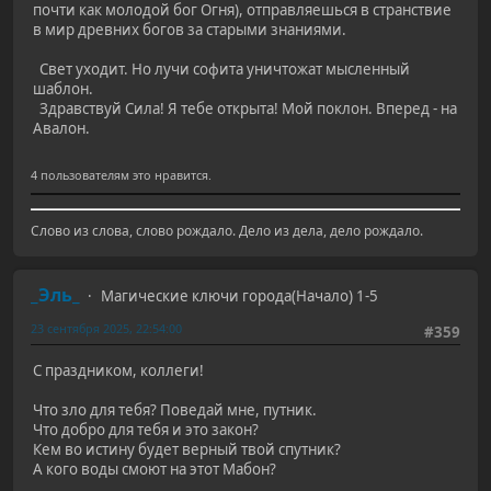
почти как молодой бог Огня), отправляешься в странствие
в мир древних богов за старыми знаниями.
Свет уходит. Но лучи софита уничтожат мысленный
шаблон.
Здравствуй Сила! Я тебе открыта! Мой поклон. Вперед - на
Авалон.
4 пользователям это нравится.
Слово из слова, слово рождало. Дело из дела, дело рождало.
_Эль_
Магические ключи города(Начало) 1-5
23 сентября 2025, 22:54:00
#359
С праздником, коллеги!
Что зло для тебя? Поведай мне, путник.
Что добро для тебя и это закон?
Кем во истину будет верный твой спутник?
А кого воды смоют на этот Мабон?