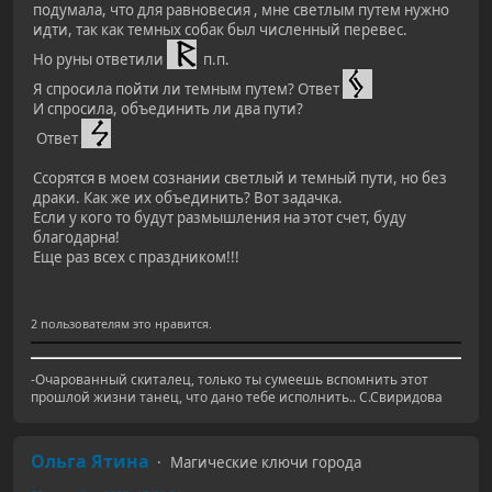
подумала, что для равновесия , мне светлым путем нужно
идти, так как темных собак был численный перевес.
Но руны ответили
п.п.
Я спросила пойти ли темным путем? Ответ
И спросила, объединить ли два пути?
Ответ
Ссорятся в моем сознании светлый и темный пути, но без
драки. Как же их объединить? Вот задачка.
Если у кого то будут размышления на этот счет, буду
благодарна!
Еще раз всех с праздником!!!
2 пользователям это нравится.
-Очарованный скиталец, только ты сумеешь вспомнить этот
прошлой жизни танец, что дано тебе исполнить.. С.Свиридова
Ольга Ятина
Магические ключи города