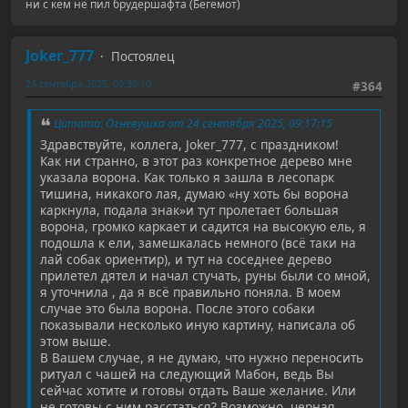
ни с кем не пил брудершафта (Бегемот)
Joker_777
Постоялец
24 сентября 2025, 09:39:10
#364
Цитата: Огневушка от 24 сентября 2025, 09:17:15
Здравствуйте, коллега, Joker_777, с праздником!
Как ни странно, в этот раз конкретное дерево мне
указала ворона. Как только я зашла в лесопарк
тишина, никакого лая, думаю «ну хоть бы ворона
каркнула, подала знак»и тут пролетает большая
ворона, громко каркает и садится на высокую ель, я
подошла к ели, замешкалась немного (всё таки на
лай собак ориентир), и тут на соседнее дерево
прилетел дятел и начал стучать, руны были со мной,
я уточнила , да я всё правильно поняла. В моем
случае это была ворона. После этого собаки
показывали несколько иную картину, написала об
этом выше.
В Вашем случае, я не думаю, что нужно переносить
ритуал с чашей на следующий Мабон, ведь Вы
сейчас хотите и готовы отдать Ваше желание. Или
не готовы с ним расстаться? Возможно, черная