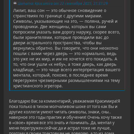
Цитата: Красиmira от 22 сентября 2025, 21:37:29
Лилит, ваш сон — это обычное сновидение о
странствиях по границе с другими мирами.
Символы, указывающие на это, — поляна, ручей и
проводники. Две женщины, которых вы сами
попросили указать вам дорогу наружу, скорее всего,
были хранителями, которые проводили вас до
двери астрального пространства, чтобы вы
вернулись обратно. Вы говорите, что они неохотно
пошли с вами через дверь — это нормально, ведь
это уже не их мир, и им не хочется его покидать. А
то, что они ушли «к небу», а тоже дверь, как дверь
кладбище, — это чаще всего интерпретация вашего
ментала, который, похоже, в последнее время
перегружен чрезмерными размышлениями на тему
христианского эгрегора.
Благодарю Вас за комментарий, уважаемая Красимира!Я
пока только в тихом молчаливом шоке от того как Вы и
другие коллеги умеют читать символы, знаки, сны..
наверное это годы практик и обучения! Очень хочу также
в «свое» время все это знать и понимать. Да, ментал у
меня перегружен сейчас да и астрал тоже не лучше,
поэтому я своим трактовкам не доверяю, а то из дома