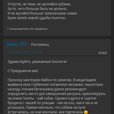
Отпусти, не тяни, не цепляйся зубами,
За то, чего больше быть не должно.
И не мучайся больше тревожными снами.
Крои своей новой судьбы полотно.
1 пользователю это нравится.
Joker_777
Постоялец
23 сентября 2025, 23:37:26
#360
Здравствуйте, уважаемые Коллеги!
С Праздником вас!
Прохожу мистерию Мабон по записям. В медитациях
выявила свое глубинное потаенное желание, нашептала
на воду. Ксения Евгеньевна далее рекомендует
определить место для завершения ритуала, ориентируясь
на знаки Гекаты - лай собак. Однако я дрлго и тщетно
бродила с чашей по улицам - как на зло, лая я так и не
услышала. Примечательно, что собаки на пути
встречались, но они молчали, аки партизаны