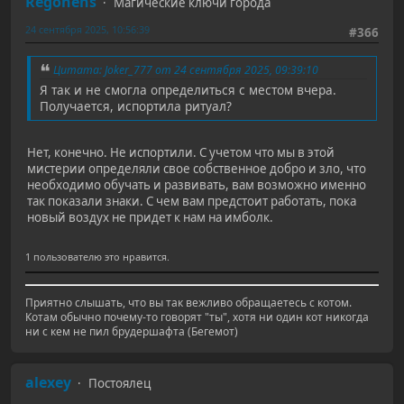
Regonens
Магические ключи города
24 сентября 2025, 10:56:39
#366
Цитата: Joker_777 от 24 сентября 2025, 09:39:10
Я так и не смогла определиться с местом вчера.
Получается, испортила ритуал?
Нет, конечно. Не испортили. С учетом что мы в этой
мистерии определяли свое собственное добро и зло, что
необходимо обучать и развивать, вам возможно именно
так показали знаки. С чем вам предстоит работать, пока
новый воздух не придет к нам на имболк.
1 пользователю это нравится.
Приятно слышать, что вы так вежливо обращаетесь с котом.
Котам обычно почему-то говорят "ты", хотя ни один кот никогда
ни с кем не пил брудершафта (Бегемот)
alexey
Постоялец