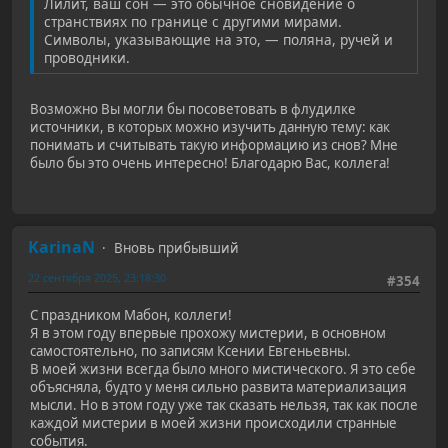
Лилит, ваш сон — это обычное сновидение о
странствиях по границе с другими мирами.
Символы, указывающие на это, — поляна, ручей и
проводники.
Возможно Вы могли бы посоветовать в флудилке
источники, в которых можно изучить данную тему: как
понимать и считывать такую информацию из снов? Мне
было бы это очень интересно! Благодарю Вас, коллега!
KarinaN
Вновь прибывший
22 сентября 2025, 23:18:30
#354
С праздником Мабон, коллеги!
Я в этом году впервые прохожу мистерии, в основном
самостоятельно, по записям Ксении Евгеньевны.
В моей жизни всегда было много мистического. Я это себе
объясняла, будто у меня сильно развита материализация
мысли. Но в этом году уже так сказать нельзя, так как после
каждой мистерии в моей жизни происходили странные
события.