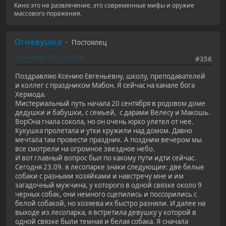
Кино это не развлечение, это современные мифы и оружие
массового поражения.
Огневушка
Постоялец
23 сентября 2025, 14:57:39
#356
Поздравляю Ксению Евгеньевну, школу, преподавателей
и коллег с праздником Мабон. Я сейчас на канале бога
Хермода.
Мистериальный путь начала 20 сентября в родовом доме
дедушки и бабушки, с семьей, с дарами Велесу и Макошь.
ВорОна гнала сокола, но он очень юрко улетел от нее.
Кукушка пролетала и утки кружили над домом. Давно
мечтала там провести праздник. А поздним вечером мы
все смотрели на огромное звездное небо.
И вот главный вопрос был по какому пути идти сейчас.
Сегодня 23.09. в лесопарке знаки следующие: две белые
собаки с разными хозяйками и навстречу мне и им
загадочный мужчина, у которого в одной связке около 9
черных собак, они немного сцепились и поссорились с
белой собакой, но хозяева их быстро разняли. И далее на
выходе из лесопарка, я встретила девушку у которой в
одной связке были темная и белая собака. Я сначала