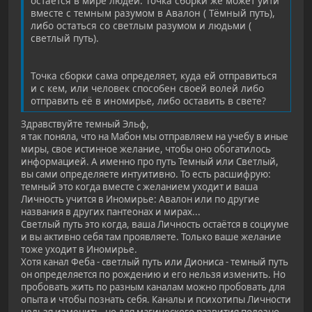
остаётся в мире людей. Точка сборки же может уйти
вместе с темным разумом в Авалон ( Тёмный путь),
либо остаться со светлым разумом и людьми (
светлый путь).
Точка сборки сама определяет, куда ей отправиться
и с кем, или человек способен своей волей либо
отправить её в иномирье, либо оставить в свете?
Здравствуйте темный Эльф,
я так поняла, что на Мабон мы отправляем на учебу в иные
миры, свое истинное желание, чтобы оно обогатилось
информацией. А именно про путь Темный или Светлый,
вы сами определяете интуитивно. То есть расшифрую:
темный это когда вместе с желанием уходит и ваша
Личность учится в Иномирье: Авалон или по другие
названия в других пантеонах и мирах...
Светлый путь это когда, ваша Личность остаётся в социуме
и вы активно себя там проявляете. Только ваше желание
тоже уходит в Иномирье.
Хотя канал Феба - светлый путь или Диониса - темный путь
он определяется по рождению и его нельзя изменить. Но
пробовать жить по разным каналам можно пробовать для
опыта и чтобы познать себя. Каналы и психотипы Личности