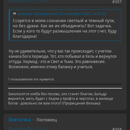
23 сентября 2025, 17:28:51
#357
Цитата: Огневушка от 23 сентября 2025, 14:57:39
Ссорятся в моем сознании светлый и темный пути,
но без драки. Как же их объединить? Вот задачка.
Если у кого то будут размышления на этот счет, буду
благодарна!
Ну не удивительно, что у вас так происходит, с учетом
канала бога Хермода. Тот, кто побывал в Хель и вернулся
оттуда. Хермод - это и Свет и Тьма. Это равновесие.
Возможно, именно этому балансу и учиться.
1 пользователю это нравится.
Заколосятся хлеба без посева, зло станет благом, Бальдр
вернется, жить будет с Хедом у Хрофта в чертогах, в жилище
богов - довольно ли вам этого? (Прорицание Вельвы)
Златочка
Постоялец
23 сентября 2025, 21:24:50
#358