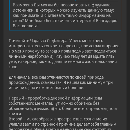
Возможно Вы могли бы посоветовать в флудилке
источники, в которых можно изучить данную тему:
как понимать и считывать такую информацию из
снов? Мне было бы это очень интересно! Благодарю
Вас, коллега!
Почитайте Чарльза Ледбитера. У него много чего
интересного. есть конкретно про сны, про астрал и прочее.
Но меня почему-то сегодня прям подмывает поделиться
личными наработками). Изучаю тему лет двадцать пять
уже, наверное, так что дальше немного азов толкования
снов.
Для начала, все сны отличаются по своей природе
происхождения, скажем так. Я нашла как минимум три
источника, но их может быть и больше.
Первый – проработка дневной информации (сны
собственного ментала). Тут можно обойтись без
объяснений, я думаю.))) что больше всего тревожит, то и
снится.
Второй – мыслеобразы в пространстве. сознание их
улавливает и по странной причине делает себя главным
персонажем. Чаще всего именно такие сны состоят из