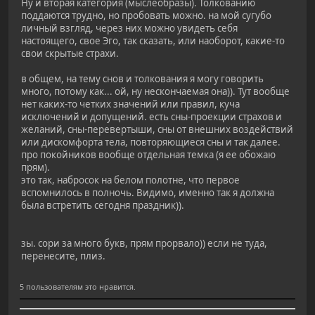
Ну и вторая категория (мыслеобразы). Толкованию
поддаются трудно, но пробовать можно. на мой сугубо
личный взгляд, через них можно увидеть себя
настоящего, свое Эго, так сказать, или наоборот, какие-то
свои скрытые страхи.
в общем, на тему снов и толкования я могу говорить
много, потому как... ой, ну нескончаемая она)). Тут вообще
нет каких-то четких значений или правил, куча
исключений и допущений. есть сны-проекции страхов и
желаний, сны-перевертыши, сны от внешних воздействий
или дискомфорта тела, повторяющиеся сны и так далее.
про покойников вообще отдельная темка (я ее обожаю
прям).
это так, набросок на белом полотне, что первое
вспомнилось в полночь. Видимо, именно так я должна
была встретить сегодня праздник)).
зы. сори за много букв, прям прорвало)) если не туда,
перенесите, плиз.
5 пользователям это нравится.