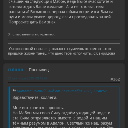
с чашей на следующий Мабон, ведь Вы сейчас хотите и
готовы отдать Ваше желание. Или не готовы с ним
расстаться? Возможно, черная собака встретится Вам на
пути и молча укажет дорогу, если проследовать за ней.
Попросите дать Вам знак.
3 пользователям это нравится.
-Очарованный скиталец, только ты сумеешь вспомнить этот
прошлой жизни танец, что дано тебе исполнить.. С.Свиридова
rulana
Постоялец
24 сентября 2025, 09:18:48
#362
Цитата: Тёмный Эльф от 21 сентября 2025, 22:40:57
Здравствуйте, коллеги.
Мне вот хочется спросить.
На Мабон мы свою Силу отдаём уходящей воде, и
эта Сила отправляется вместе с водой и нашим
тёмным разумом в Авалон. Светлый же наш разум