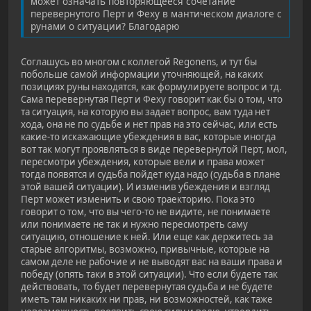
может означать повторяющееся сочетание
перевернутого Перт и Феху в мантическом диалоге с
рунами о ситуации? Благодарю
Соглашусь во многом с коллегой Regonens, и тут бы
побольше самой информации уточняющей, на каких
позициях руны находятся, как формулируете вопрос и тд.
Сама перевернутая Перт и Феху говорит как бы о том, что
та ситуация, на которую вы задает вопрос, вам туда нет
хода, она не по судьбе и нет прав на это сейчас, или есть
какие-то искажающие убеждения в вас, которые иногда
вот так могут проявляться в виде перевернутой Перт, мол,
пересмотри убеждения, которые вели и права может
тогда появятся и судьба пойдет куда надо (судьба в плане
этой вашей ситуации). И изменив убеждения и взгляд
Перт может изменить и свою траекторию. Пока это
говорит о том, что вы чего-то не видите, не понимаете
или понимаете не так и нужно пересмотреть саму
ситуацию, отношение к ней. Или еще как держитесь за
старые алгоритмы, возможно, привычные, которые на
самом деле не рабочие и не выводят вас на ваши права и
победу (опять таки в этой ситуации). Что если будете так
действовать, то будет перевернутая судьба и не будете
иметь там никаких ни прав, ни возможностей, как таже