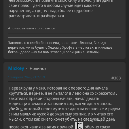
невозможность проявить свою силу и волю, утвердить
свое право. Где-то в любом случае идет какое-то
нарушение, а где, тут надо более подробнее
рассматривать и разбираться.
4 пользователям это нравится.
Заколосятся хлеба без посева, зло станет благом, Бальдр
вернется, жить будет с Хедом у Хрофта в чертогах, в жилище
богов - довольно ли вам этого? (Прорицание Вельвы)
Mickey
Новичок
10 апреля 2026, 21:27:59
#303
Первая руна у меня, которая не с первого дня начала
крутиться, вернее, я ее пытался в лево она со скрежетом ,
захотела с правой стороны начать, начал делать
медитации земли и запомнил сон, как увидел маньяка
убийцу, который невозмутимо сидел на остановке и рядом
с ним мальчик чужой держал ему зонтик, и я читаю его
мысли, о том как он его хочет убить, на следующей день
после окончания занятия с ручной
обычно сразу