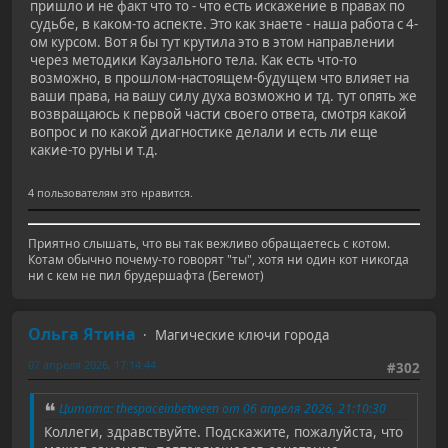
пришло и не факт что то - что есть искажение в правах по
судьбе, в каком-то аспекте. Это как знаете - наша работа с 4-
ом курсом. Вот я бы тут крутила это в этом направлении
через методики Каузального тела. Как есть что-то
возможно, в прошлом-настоящем-будущем что влияет на
ваши права, на вашу силу духа возможно и тд. тут опять же
возвращаюсь к первой части своего ответа, смотря какой
вопрос и по какой диагностике делали и есть ли еще
какие-то руны и т.д.
4 пользователям это нравится.
Приятно слышать, что вы так вежливо обращаетесь с котом.
Котам обычно почему-то говорят "ты", хотя ни один кот никогда
ни с кем не пил брудершафта (Бегемот)
Ольга Ятина
Магические ключи города
07 апреля 2026, 17:14:44
#302
Цитата: thespaceinbetween от 06 апреля 2026, 21:10:30
Коллеги, здравствуйте. Подскажите, пожалуйста, что