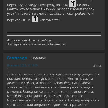
перехожу на следующую руну, но пока
не могу
начать, что-то мешает, что же? Заболел и болит горло с
утра " ни с того, ни с чего"подождать пока пройдет или
переходить на
как думаете?
Истина приведёт вас к свободе.
Но сперва она приведёт вас в бешенство
Самалада
Новичок
19 апреля 2026, 12:19:59
#304
Действительно, менее сложная рун, чем предыдущие. Все
показала очень наглядно и очевидно. Чего я на самом
деле стою сейчас, а главное - каким будет итог моей
жизни, если прокладывать его по вектору из текущего
момента. Вывод также очевиден: хочешь иного итога,
меняй исходные данные, начиная прямо сейчас.
И я начала менять. Стала действовать. Не буду утверждать,
что я полностью уверена, что двигаюсь правильно.