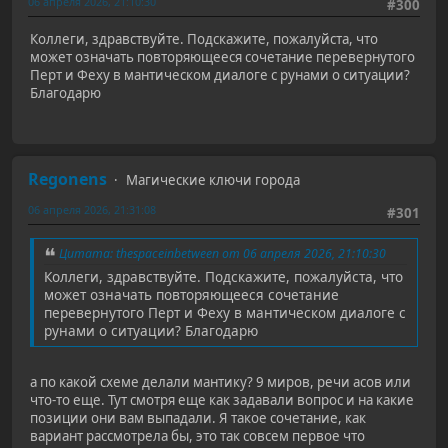
06 апреля 2026, 21:10:30
#300
Коллеги, здравствуйте. Подскажите, пожалуйста, что
может означать повторяющееся сочетание перевернутого
Перт и Феху в мантическом диалоге с рунами о ситуации?
Благодарю
Regonens
Магические ключи города
06 апреля 2026, 21:31:08
#301
Цитата: thespaceinbetween от 06 апреля 2026, 21:10:30
Коллеги, здравствуйте. Подскажите, пожалуйста, что
может означать повторяющееся сочетание
перевернутого Перт и Феху в мантическом диалоге с
рунами о ситуации? Благодарю
а по какой схеме делали мантику? 9 миров, речи асов или
что-то еще. Тут смотря еще как задавали вопрос и на какие
позиции они вам выпадали. Я такое сочетание, как
вариант рассмотрела бы, это так совсем первое что