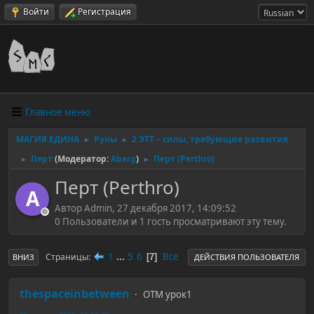
Войти
Регистрация
Главное меню
МАГИЯ ЕДИНА
Руны
2 ЭТТ – силы, требующие развития
►
►
Перт
(Модератор:
Aberg
)
Перт (Perthro)
►
►
Перт (Perthro)
A
Автор Admin, 27 декабря 2017, 14:09:52
0 Пользователи и 1 гость просматривают эту тему.
1
...
5
6
Все
Страницы
7
ВНИЗ
ДЕЙСТВИЯ ПОЛЬЗОВАТЕЛЯ
thespaceinbetween
ОТМ урок1