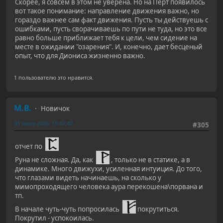
Скорее, я совсем в этом не уверена. Но на Перт появилось
вот такое понимание: направление движения важно, но
гораздо важнее сам факт движения. Пусть ты действуешь с
ошибками, пусть сворачиваешь по пути не туда, но это все
равно больше приближает тебя к цели, чем сидение на
месте в ожидании "озарения". И, конечно, дает бесценый
опыт, что для Диониса жизненно важно.
1 пользователю это нравится.
М.В.
Новичок
03 июля 2026, 15:37:42
#305
отчет по
Руна не сложная. Да, как
, только не в статике, а в
динамике. Много движухи, усиленная интуиция. До того,
что глазами видеть начинаешь, на сколько у
мимопроходящего человека аура перекошена\порвана и
тп.
В начале чуть-чуть попросилась
покрутиться.
Покрутил - успокоилась.