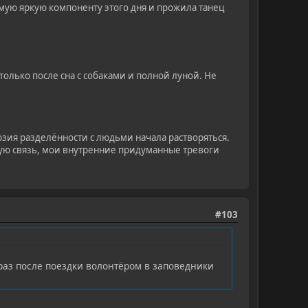
самую яркую компоненту этого дня и прожила танец
олько после сна с собаками и полной луной. Не
зия разделённости с людьми начала растворяться.
ую связь, мои внутренние придуманные тревоги
#103
 раз после поездки волонтёром в заповедники