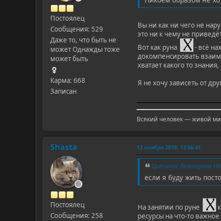
Постоялец
Вы ни как ни чего не нар
Сообщения: 529
это ни к чему не приведёт
Даже то, что быть не
Вот как руна
- всё на
может Однажды тоже
докомпенсировать взаимо
может быть
хватает какого то знани
Карма: 668
Я не хочу зависеть от др
Записан
Всякий человек — живой миф
Shasta
12 ноября 2019, 12:56:41
Цитата: Екатерина НМ 
если я буду жить пост
Постоялец
На занятии по руне
к
Сообщения: 258
ресурсы на что-то важное