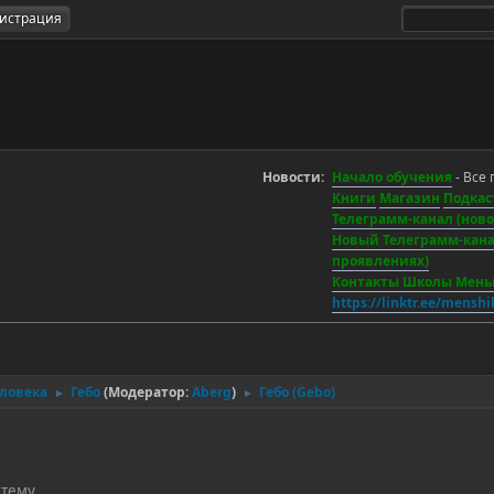
гистрация
Новости:
Начало обучения
- Все 
Книги
Магазин
Подкас
Телеграмм-канал (новос
Новый Телеграмм-канал
проявлениях)
Контакты Школы Мен
https://linktr.ee/mensh
еловека
Гебо
(Модератор:
Aberg
)
Гебо (Gebo)
►
►
 тему.