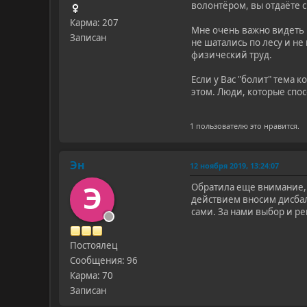
волонтёром, вы отдаёте 
Карма: 207
Мне очень важно видеть 
Записан
не шатались по лесу и н
физический труд.
Если у Вас "болит" тема 
этом. Люди, которые спо
1 пользователю это нравится.
Эн
12 ноября 2019, 13:24:07
Э
Обратила еще внимание, 
действием вносим дисбал
сами. За нами выбор и р
Постоялец
Сообщения: 96
Карма: 70
Записан