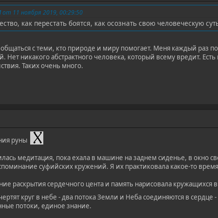
от 11 ноября 2019, 00:29:50
ество, как перестать боятся, как осознать свою человеческую сут
 общаться с теми, кто природе и миру помогает. Меня каждый раз 
. Нет никакого абстрактного человека, который всему вредит. Есть
ствия. Таких очень много.
ния руны
илась медитация, пока ехала в машине на заднем сиденье, в окно с
споминание суфийских кружений. Я их практиковала какое-то время,
яние раскрытия сердечного цента и память нарисовала кружащихся в
чертят круг в небе - два потока Земли и Неба соединяются в сердце 
ные потоки, единое знание.