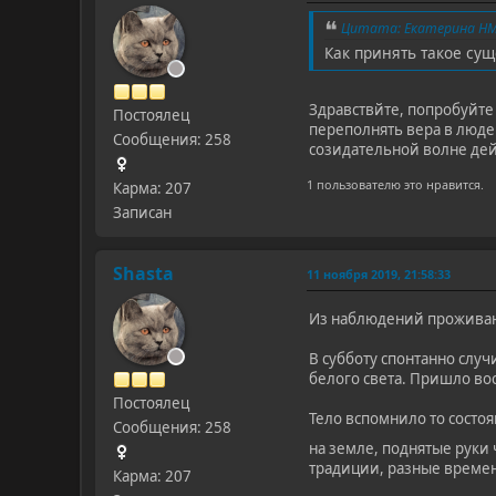
Цитата: Екатерина НМ 
Как принять такое сущ
Здравствйте, попробуйте
Постоялец
переполнять вера в людей
Сообщения: 258
созидательной волне дей
1 пользователю это нравится.
Карма: 207
Записан
Shasta
11 ноября 2019, 21:58:33
Из наблюдений прожива
В субботу спонтанно случ
белого света. Пришло во
Постоялец
Тело вспомнило то состо
Сообщения: 258
на земле, поднятые руки 
традиции, разные времен
Карма: 207