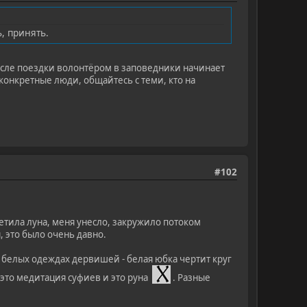
ь, принять.
после поездки волонтёром в заповедники начинает
 конкретные люди, общайтесь с теми, кто на
#102
ветила луна, меня унесло, закружило потоком
 это было очень давно.
 белых одеждах дервишей - белая юбка чертит круг
- это медитация суфиев и это руна
. Разные