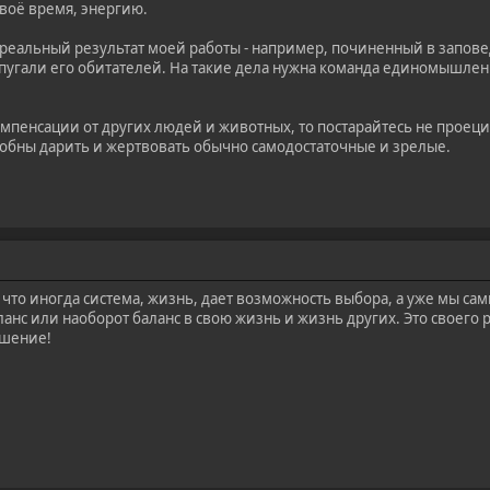
своё время, энергию.
реальный результат моей работы - например, починенный в запов
е пугали его обитателей. На такие дела нужна команда единомышле
компенсации от других людей и животных, то постарайтесь не проеци
собны дарить и жертвовать обычно самодостаточные и зрелые.
что иногда система, жизнь, дает возможность выбора, а уже мы са
анс или наоборот баланс в свою жизнь и жизнь других. Это своего 
ешение!