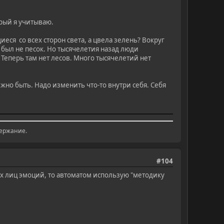
орый я учитываю.
еся со всех сторон света, а цвела зелень? Вокруг
м был не песок. Но тысячелетия назад люди
 Теперь там нет лесов. Много тысячелетий нет
лжно быть. Надо изменить что-то внутри себя. Себя
держание.
#104
гих лиц эмоций, то автоматом использую "методику