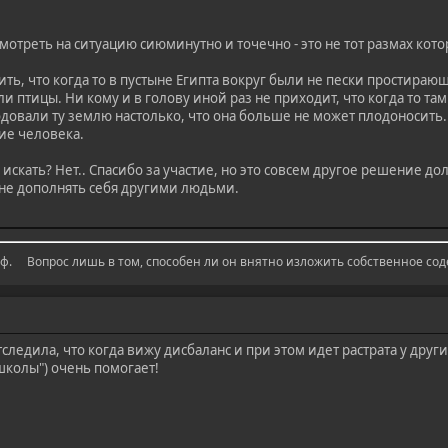
мотреть на ситуацию сиюминутно и точечно - это не тот размах кот
ть, что когда то в пустыне Египта вокруг были не пески простирающи
ли птицы. Ни кому и в голову иной раз не приходит, что когда то та
довали ту землю настолько, что она больше не может плодоносить.
ние человека.
искать? Нет.. Спасибо за участие, но это совсем другое решение до
 не дополнять себя другими людьми.
. ⠀ Вопрос лишь в том, способен ли он внятно изложить собственное со
следила, что когда вижу дисбаланс и при этом идет растрата у дру
колы") очень помогает!