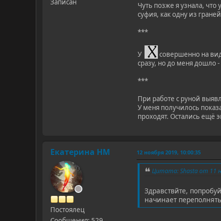
Записан
Чуть позже я узнала, что
суфия, как одну из гране
***
У
совершенно на виду
сразу, но до меня дошло -
***
При работе с руной выяв
У меня получилось показ
проходят. Остались ещё 
Екатерина НМ
12 ноября 2019, 10:00:35
Цитата: Shasta от 11 н
Здравствйте, попробуй
начинает переполнять
Постоялец
Сообщения: 529