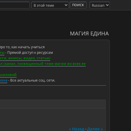
МАГИЯ ЕДИНА
про то, как начать учиться
ты
- Прямой доступ к ресурсам
ти, анонсы, видео, статьи)
 (канал, посвященный теме магии во всех ее
ьшиковой
ikova
- Все актуальные соц. сети.
« Назад
-
Далее »