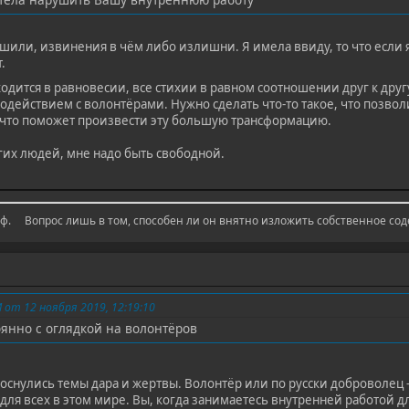
ушили, извинения в чём либо излишни. Я имела ввиду, то что если я
.
ходится в равновесии, все стихии в равном соотношении друг к друг
действием с волонтёрами. Нужно сделать что-то такое, что позвол
я, что поможет произвести эту большую трансформацию.
угих людей, мне надо быть свободной.
. ⠀ Вопрос лишь в том, способен ли он внятно изложить собственное со
от 12 ноября 2019, 12:19:10
оянно с оглядкой на волонтёров
оснулись темы дара и жертвы. Волонтёр или по русски доброволец -
 для всех в этом мире. Вы, когда занимаетесь внутренней работой д