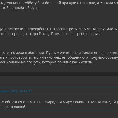
 у мусульман в субботу был большой праздник. Наверно, я считала 
й этой волшебной руны.
 перекрестие-перекрёсток. Но рассмотреть его у меня получилось т
 это неспроста, это про Гекату. Память начала раскрываться.
ляются помехи в общении. Пусть мучительно и болезненно, но иллю
ать и проговорить, что именно мешает общению. Я получаю обратн
эмоциональные лоскуты, которые понятно как чистить.
оября 2019, 20:12:21
те общаться с теми, кто природе и миру помогает. Меня каждый
 вера в людей.