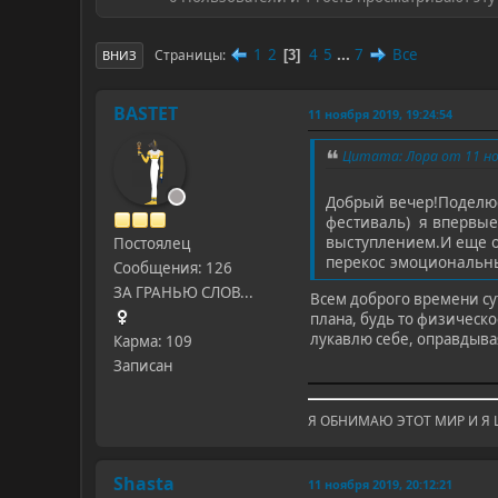
1
2
4
5
...
7
Все
Страницы
3
ВНИЗ
BASTET
11 ноября 2019, 19:24:54
Цитата: Лора от 11 ноя
Добрый вечер!Поделюс
фестиваль) я впервые
выступлением.И еще от
Постоялец
перекос эмоциональный
Сообщения: 126
ЗА ГРАНЬЮ СЛОВ...
Всем доброго времени су
плана, будь то физическо
лукавлю себе, оправдывая
Карма: 109
Записан
Я ОБНИМАЮ ЭТОТ МИР И Я Ц
Shasta
11 ноября 2019, 20:12:21