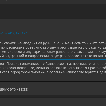
бря 2019, 16:33:27
ь своими наблюдениями руны Гебо .У меня есть хобби-это петь 
 почувствовала объемную картину и отсутствие того страха ,ког
метила если я иду дарить людям радость,то и сама должна излуча
 внутренний и вопрос встал ,а где равновесие ,как это понять 
ток! Пришло понимание, что Равновесие в нас проявляется и не тер
е или эмоциональное, меня после этого не накрывает, я просто с соб
 себя перед собой самой же, внутреннее Равновесие теряется, да и
ЕЛУЮ ЭТО НЕБО!!!!!