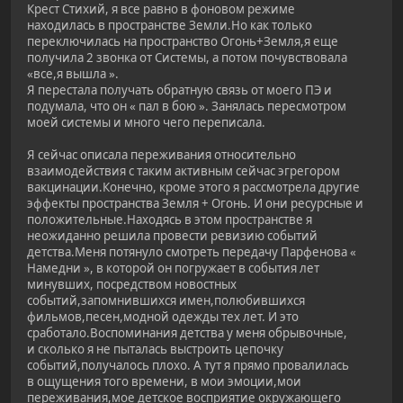
Крест Стихий, я все равно в фоновом режиме
находилась в пространстве Земли.Но как только
переключилась на пространство Огонь+Земля,я еще
получила 2 звонка от Системы, а потом почувствовала
«все,я вышла ».
Я перестала получать обратную связь от моего ПЭ и
подумала, что он « пал в бою ». Занялась пересмотром
моей системы и много чего переписала.
Я сейчас описала переживания относительно
взаимодействия с таким активным сейчас эгрегором
вакцинации.Конечно, кроме этого я рассмотрела другие
эффекты пространства Земля + Огонь. И они ресурсные и
положительные.Находясь в этом пространстве я
неожиданно решила провести ревизию событий
детства.Меня потянуло смотреть передачу Парфенова «
Намедни », в которой он погружает в события лет
минувших, посредством новостных
событий,запомнившихся имен,полюбившихся
фильмов,песен,модной одежды тех лет. И это
сработало.Воспоминания детства у меня обрывочные,
и сколько я не пыталась выстроить цепочку
событий,получалось плохо. А тут я прямо провалилась
в ощущения того времени, в мои эмоции,мои
переживания,мое детское восприятие окружающего