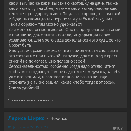
как и вы". Так же как и вы сажаю картошку на даче, так же
как и вы ем суп на обед, и также как и вы недолюбливаю
тех что через дорогу живёт. Тогда всё хорошо, ты там свой
и будешь своим до тех пор, пока и у тебя всё как у них.
Таким образом там можно удержаться.
Для меня состояние тяжелое. Оно не предполагает знаний
в принципе, даже читать тяжело, информация плохо
усваивается. Для моего вида деятельности это худшее что
может быть!
Иногда вечерами замечаю, что периодически сползаю в
это состояние при высокой нагрузке, даже выход в крест
стихий не помогает. Оно полезно своей
бессознательностью, особенно когда надо отключиться,
чтобы мозг отдохнул. Там не надо ни о чём думать, за тебя
уже всё решили, и соотвественно ни за что не надо
отвечать (не ты же решил, какие к тебе тогда вопросы).
Очень удобно!!!
1 пользователю это нравится.
Лариса Ширко
Новичок
01 февраля 2022, 15:06:23
#107