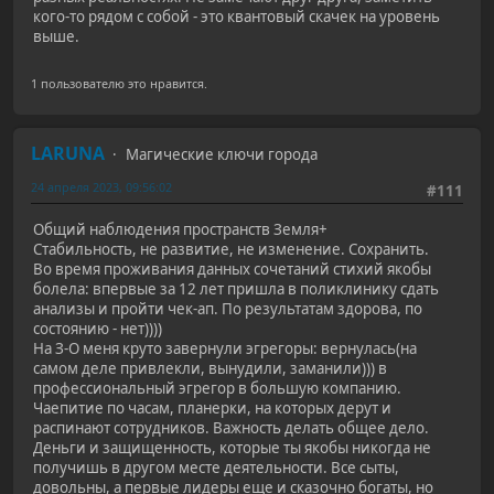
кого-то рядом с собой - это квантовый скачек на уровень
выше.
1 пользователю это нравится.
LARUNA
Магические ключи города
24 апреля 2023, 09:56:02
#111
Общий наблюдения пространств Земля+
Стабильность, не развитие, не изменение. Сохранить.
Во время проживания данных сочетаний стихий якобы
болела: впервые за 12 лет пришла в поликлинику сдать
анализы и пройти чек-ап. По результатам здорова, по
состоянию - нет))))
На З-О меня круто завернули эгрегоры: вернулась(на
самом деле привлекли, вынудили, заманили))) в
профессиональный эгрегор в большую компанию.
Чаепитие по часам, планерки, на которых дерут и
распинают сотрудников. Важность делать общее дело.
Деньги и защищенность, которые ты якобы никогда не
получишь в другом месте деятельности. Все сыты,
довольны, а первые лидеры еще и сказочно богаты, но