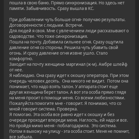
пошла в свою баню. Прямо синхронизация. Но здесь нет
памяти. Забывчивость. Сразу вышла в КС.
При добавлении чуть больше огня- получаю результаты.
Договоренности с людьми. Встречи.
Для людей я своя. Мне с увлечением люди рассказывают о
садоводстве. Что тоже синхронизация.
Пошла на почту. Добавила сильнее огня. Сразу ощутила
давление огня со стороны. Решила чуть убавить свой
огонь. И сразу давление огня извне ушло. Стало
комфортно.
Заходит на почту женщина- маргинал (ж-м). Амбре шлейф
от нее.
Я наблюдаю. Она сразу идет к окошку оператора. При этом
очередь человек десять. Она никого не видит. Потом она
понимает, что надо взять талон. У аппарата стоит еще
другая женщина берет талон. А вот эта особа прямо глядя
на меня просит о помощи меня. Со всеми любезностями.
Пожалуйста помогите мне - говорит. Я понимаю, что со
мной говорит система. Проверка.
Я помогаю. Эта особа все равно идет к окошку и без
очереди проходит впереди меня. Наглость, ей надо и все.
Но пройдя мимо меня - поблагодарила. Это система.
Потом я выхожу на улицу - эта особа стоит. Меня не помнит,
все забыла.