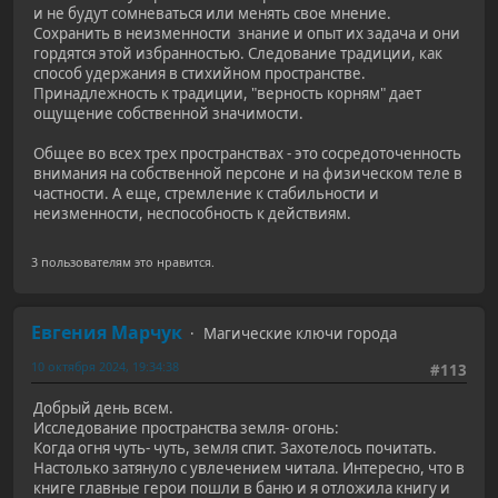
и не будут сомневаться или менять свое мнение.
Сохранить в неизменности знание и опыт их задача и они
гордятся этой избранностью. Следование традиции, как
способ удержания в стихийном пространстве.
Принадлежность к традиции, "верность корням" дает
ощущение собственной значимости.
Общее во всех трех пространствах - это сосредоточенность
внимания на собственной персоне и на физическом теле в
частности. А еще, стремление к стабильности и
неизменности, неспособность к действиям.
3 пользователям это нравится.
Евгения Марчук
Магические ключи города
10 октября 2024, 19:34:38
#113
Добрый день всем.
Исследование пространства земля- огонь:
Когда огня чуть- чуть, земля спит. Захотелось почитать.
Настолько затянуло с увлечением читала. Интересно, что в
книге главные герои пошли в баню и я отложила книгу и