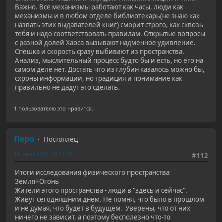
Важно. Все механизмы работают как часы, люди как
механизмы и в любом отделе библиотекарь(не знаю как
назвать этих выдавателей книг) сморит строго, как сквозь
тебя и надо соответствовать правилам. Открытые вопросы
с разной долей Хаоса вызывают надменное удивление.
Спешка и скорость сразу выбивают из пространства.
Анализ, мыслительный процесс будто бы и есть, но его на
самом деле нет. Достать что из глубин казалось можно бы,
схроны информации, но традиция и понимание как
правильно не дадут это сделать.
1 пользователю это нравится.
Перо
Постоялец
18 июля 2024, 20:11:43
#112
Итоги исследования физического пространства
Земля+Огонь
Жители этого пространства - люди в "здесь и сейчас".
Живут сегодняшним днем. Не помня, что было в прошлом
и не думая, что будет в будущем. Уверены, что от них
ничего не зависит, а поэтому бесполезно что-то