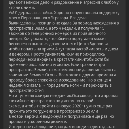
делают великое дело и раздражение и агрессия к любому,
кто не с ними.
Ух! Я держалась стойко. Хорошо почувствовала поддержку
моего Персонального Эгрегора. Все дела
были сделаны, позицию не сдала.За период нахождения в
пространстве Земли, а это 4 недели, я получила 15
звонков с 6 телефонных номеров из прививочного
центра. Хочу сказать, что обычно португалец может
бесконечно пытаться дозвониться в Центр Здоровья,
чтобы попасть на прием.А тут такая настойчивость,и днем
и вечером. Просто удивительно.Мне приходилось
периодически входить в Крест Стихий,чтобы хотя бы
временно расслабить эту хватку. Если сравнить три
пространства Земли, то максимальное давление было на
сочетании Земля + Огонь. Возможно в другие времена я
проведу более спокойное исследование. Но в конце 4
недели я сказала : « пора делать ноги » и переходить в
пространство Огня.
Но и тут меня ожидал нежданчик.Оказалось, что я прошла
стихийное пространство по дискам по старой
схеме, а чтобы перейти на новую 2020г нужно еще раз
прожить это погружение в пространство Земли
в новой версии.Я выдохнула и погрузилась еще раз, но
прошла в ускоренном режиме.
Интересное наблюдение, когда я выходила для отдыха в