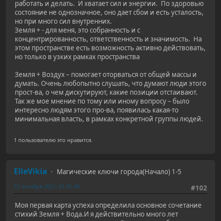
работать и делать. И хватает сил и энергии. По здоровью
состояние не однозначное, оно дает сбои и есть усталость,
но при много сил внутренних.
Земля + - для меня, это собранность и с
концентрированность, ответственность и значимость. На
этом пространстве есть возможность активно действовать,
но только в узких рамках пространства
Земля + Воздух – помогает оторваться от общей массы и
думать. Очень любопытно слушать, что думают люди этого
прост-ва, о чем дискутируют, какие позиции отстаивают.
Так же мое мнение по тому или иному вопросу – было
интересно людям этого про-ва, появилась какая-то
минимальная власть, в рамках конкретной группы людей.
1 пользователю это нравится.
ElleVikia
Магические ключи города(Начало) 1-5
22 октября 2021, 01:01:49
#102
Моя первая карта успеха определила основное сочетание
стихий Земля + Вода.И я действительно много лет