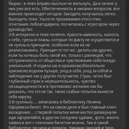
бедны - в лево вправо мыслью не вильнуть. Да и зачем: у
них уже все есть. Обеспеченность и никаких вопросов. все
важное происходит сегодня. Заходить получалось легко.
Выходить тоже. Ушла по проживанию этого стих.
сочетания, поблагодарила, посчиталась с эгрегором через
руководство.
З-В интересно и тоже понятно. Красота наивность, жалость
к себе, грезы и планы, которые по факту не осуществятся и
не нужны в принципе, особенно если их не
реализовывать. Принцип то тот же : делать как другие,
если ты хочешь быть такой же, только с разницей, что
отстраненность от общества и чувствование себя псевдо
уникальной. И ходила как в красивом(обязательно
красивом) водном пузыре, уход в себя, уход за собой и
наблюдение как у других получается. Страх, четко был
глубинный страх и нерешительность, чувство
незащищенности и в противовес желание как бы
доказать, что это не так, такие слабые попытки вынести
себя наружу.
З-В сухенько.... записалась в библиотеку Ленина.
Оформила билет. Это на самом деле и был главный ключ
вхождения.... с первой попытки меня жестко развернули-
иди оформляйся, в другом соседнем здании_ фото. анкета.
заявка и вот с членским билетом можно. Там в самой
библиотеке тишина и порядок. Никаких эмоций и тихо.