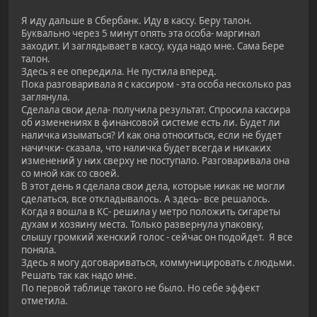
Я иду дальше в Сбербанк. Иду в кассу. Беру талон.
Буквально через 5 минут опять эта особа- маргинал
заходит. И заглядывает в кассу, куда надо мне. Сама Бере
талон.
Здесь я ее опередила. Не пустила вперед.
Пока разговаривала я с кассиром - эта особа несколько раз
заглянула.
Сделала свои дела- получила результат. Спросила кассира
об изменениях в финансовой системе есть ли. Будет ли
наличка изыматься? И как она относиться, если не будет
начички- сказала, что наличка будет всегда и никаких
изменений у них сверху не поступало. Разговаривала она
со мной как со своей.
В этот день я сделала свои дела, которые никак не могли
сделаться, все откладывалось. А здесь- все решалось.
Когда я вошла в КС- решила у метро положить сигареты
духам и хозяину места. Только развернула упаковку,
слышу громкий женский голос - сейчас он подойдет. Я все
поняла.
Здесь я могу договариваться, коммуницировать с людьми.
Решать так как надо мне.
По первой таблице такого не было. Но себе эффект
отметила.