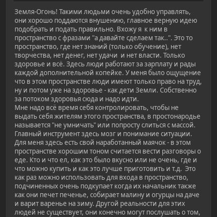
Земля-Огонь! Такими людьми очень удобно управлять,
они хорошо поддаются внушению, главное верную идею
подобрать и подать правильно. Вхожу я к ним в
пространство с фразами "а давайте сделаем так..". Это то
пространство, где нет знаний (только обучение), нет
творчества, нет денег, нет удачи и нет власти. Только
здоровье и всё. Здесь люди работают за зарплату и рады
каждой дополнительной копейке. У меня было ощущение
что в этом пространстве люди имеют только право на труд,
ну и потом уже на здоровье - как дети Земли. Собственно
за потоком здоровья сюда и надо идти.
Мне надо всё время себя контролировать, чтобы не
выдать себя жителям этого пространства, в простонародье
называется "не умничать" или попросту слиться с массой.
Главный инструмент здесь мозг и понимание ситуации.
Для меня здесь есть свой наработанный маячок - в этом
пространстве хорошим тоном считается вести разговоры о
еде. Кто и что ел, как это было вкусно или не очень, где и
что можно купить и как это лучше приготовить и т.д. Это
как раз можно использовать для входа в пространство,
подчиненных очень подкупает когда их начальник также
как они печет печенье, собирает малину и огурцы на даче
и варит варенье на зиму. Другой реальности для этих
людей не существует, они конечно могут послушать о том,