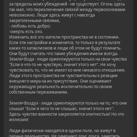
за пределы моих убеждений - не существует. Огонь здесь
так мал, что переключение связей между первоосновами
невозможно. Люди здесь живут с навсегда
закрепленными связями,
- любовь есть добро;
-смерть есть зло.
Изменить всё это жители пространства не в состоянии.
Если эти настройки и изменятся, то только в результате
каких-то катаклизмов и люди об этом не будут помнить.
Они будут считать что такие убеждения имели всегда.
Земля+Вода - люди ориентируются только на свои чувства
"Если я что-то не чувствую, значит этого нет". Не хочу
чувствовать то, что не имеет ко мне никакого отношения.
Люди этого пространства не чувствительны к реакции
внешнего мира на их присутствие. Они оценивают
окружающую реальность исключительно по своим
собственным переживаниям.
Земля+Воздух - люди ориентируются только на то, что они
слышат "Если я чего то не слышал, значит этого нет".
Здесь чувство важности закрепляется элитностью! Но это
иллюзия!
Люди физически находятся в одном поле, но живут в
разных реальностях. Не замечают друг друга, заметить