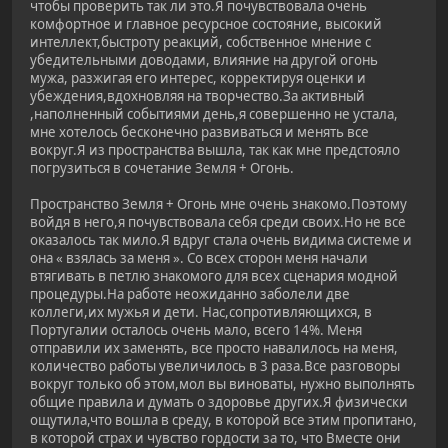
чтобы проверить так ли это.Я почувствовала очень
комфортное и главное ресурсное состояние, высокий
интеллект,быстроту реакций, собственное мнение с
убедительными доводами, влияние на другой огонь
мужа, разжигая его интерес, корректируя оценки и
убеждения,вдохновляя на творчество.За активный
,наполненный событиями день,я совершенно не устала,
мне хотелось бесконечно развиваться и менять все
вокруг.Я из пространства вышла, так как мне предстояло
погрузиться в сочетание Земля + Огонь.
Пространство Земля + Огонь мне очень знакомо.Поэтому
войдя в него,я почувствовала себя среди своих.Но не все
оказалось так мило.Я вдруг стала очень видима системе и
она « взялась за меня ». Со всех сторон меня начали
втягивать в петлю знакомого для всех сценария модной
процедуры.На работе неожиданно заболели две
коллеги,их мужья и дети. Нас,сопротивляющихся, в
Португалии осталось очень мало, всего 14%. Меня
отправили их заменять, все просто навалилось на меня,
количество работы увеличилось в 3 раза.Все разговоры
вокруг только об этом,мол вы виноваты, нужно выполнять
общие правила и думать о здоровье других.Я физически
ощутила,что вошла в среду, в которой все этим пропитано,
в которой страх и чувство гордости за то, что Вместе они