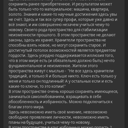
сохранить ранее приобретенное. И результатом может
быть только что-то материальное: машина, квартира,
золото. Знания и какие-то научные достижения здесь увы
не счёт. Здесь и так все супер профи, которые уже давно и
всё знают, и им совершенно незачем учиться чему-то
новому. Своего рода пространство для стабилизации
неизменности прошлого. В этом пространстве не делают
законы, здесь их хранят. Хранители пространства не
способны взять новое, но могут сохранить старое. И
достигнутый потолок возможностей является предметом
гордости. Здесь усердно поддерживается иллюзия того,
что в этом мире есть (и обязательно должно быть) нечто
фундаментальное и неизменное. Жители этого
пространства живут с мыслью - "Не все здесь хранители
традиций, а только Я и больше никто. Ключ есть только у
меня и только он подлинный! А у остальных если и есть
какие-то ключи, то это копии!"
В этом пространстве очень хорошо сохранять имеющееся,
заниматься самолюбованием, взращивать в себе
обособленность и избранность. Можно подключиться к
благам этого мира.
Здесь невозможно иметь своё мнение, невозможно
свободное проявление личности, невозможно иметь
планы на будущее, учиться чему-то новому.
В этом пространстве в круг избранных можно попасть 2