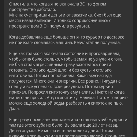
Отметила, что когда я не включала ЗО- то фоном
пространство работало.
Мне на счет пришли деньги от заказчика. Счет был еще
месяц назад выписан. И только соприкоснувшись с
пространством З-О - получила результат.
Когда добавляла еще больше огня- то курьер по доставке
не приехал- сломалась машина. Результат не получила.
Еще как только я включала состояние и проговаривала,
чтобы огня было столько, чтобы земля не уснула и огонь
не был столь агрессивным- сразу захотелось пойти
готовить. Столько идей шло, и без суеты и столько
наготовила. Потом попробовала. Какая вкусная еда
получается. Много сил и энергии. Все ровно. Никуда не
спешу и все успеваю. Тоже результат. Потом курьер
приехал. Попросил кипяточку ему налить. Никто никогда
ничего не просил. А тут кипяточку. Налила. Потом говорит-
можно еще холодной воды- разбавить я кипяток не пью.
Дала.
Еще сразу после занятия заметила - стал ныть зуб мудрости
там где этого зуба не было. Вырвала еще 20 лет назад.
Десна опухла. Не могла есть несколько дней. Потом
включала огонь, ходила в пространство людей. Огонь все