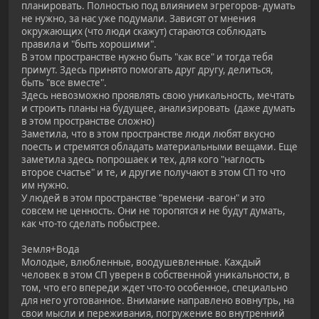
планировать. Полностью под влиянием эгрегоров- думать
не нужно, за нас уже подумали. Зависят от мнения
окружающих (что люди скажут) стараются соблюдать
правила и "быть хорошими".
В этом пространстве нужно быть "как все" и тогда тебя
примут. Здесь принято помогать друг другу, делиться,
быть "все вместе".
Здесь невозможно проявлять свою уникальность, мечтать
и строить планы на будущее, анализировать (даже думать
в этом пространстве сложно)
Заметила, что в этом пространстве люди любят вкусно
поесть и стремятся обладать материальными вещами. Еще
заметила здесь попрошаек и тех, для кого "наглость
второе счастье" и те, и другие получают в этом СП то что
им нужно.
У людей в этом пространстве "времени -вагон" и это
совсем не ценность. Они не торопятся и не будут думать,
как что-то сделать побыстрее.
Земля+Вода
Молодые, влюбленные, воодушевленные. Каждый
человек в этом СП уверен в собственной уникальности, в
том, что его впереди ждет что-то особенное, специально
для него уготованное. Внимание направлено вовнутрь, на
свои мысли и переживания, погружение во внутренний