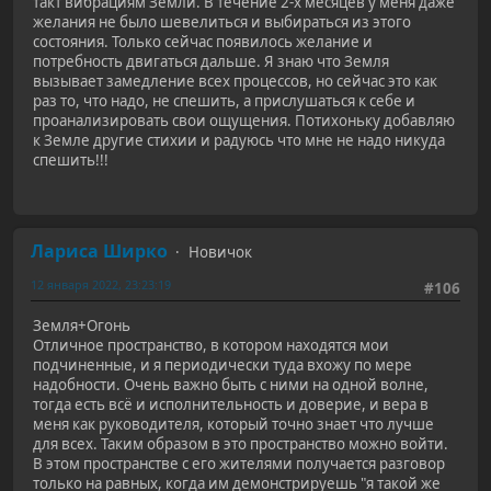
такт вибрациям Земли. В течение 2-х месяцев у меня даже
желания не было шевелиться и выбираться из этого
состояния. Только сейчас появилось желание и
потребность двигаться дальше. Я знаю что Земля
вызывает замедление всех процессов, но сейчас это как
раз то, что надо, не спешить, а прислушаться к себе и
проанализировать свои ощущения. Потихоньку добавляю
к Земле другие стихии и радуюсь что мне не надо никуда
спешить!!!
Лариса Ширко
Новичок
12 января 2022, 23:23:19
#106
Земля+Огонь
Отличное пространство, в котором находятся мои
подчиненные, и я периодически туда вхожу по мере
надобности. Очень важно быть с ними на одной волне,
тогда есть всё и исполнительность и доверие, и вера в
меня как руководителя, который точно знает что лучше
для всех. Таким образом в это пространство можно войти.
В этом пространстве с его жителями получается разговор
только на равных, когда им демонстрируешь "я такой же