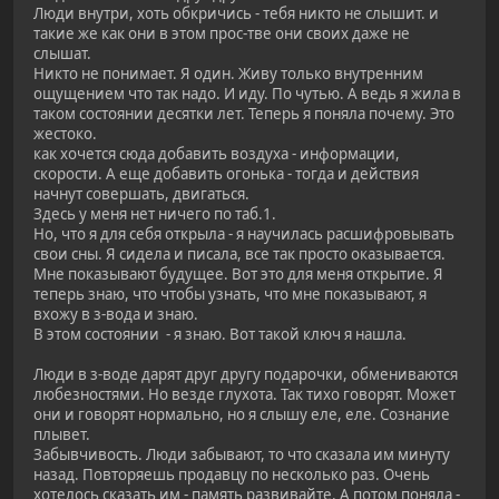
Люди внутри, хоть обкричись - тебя никто не слышит. и
такие же как они в этом прос-тве они своих даже не
слышат.
Никто не понимает. Я один. Живу только внутренним
ощущением что так надо. И иду. По чутью. А ведь я жила в
таком состоянии десятки лет. Теперь я поняла почему. Это
жестоко.
как хочется сюда добавить воздуха - информации,
скорости. А еще добавить огонька - тогда и действия
начнут совершать, двигаться.
Здесь у меня нет ничего по таб.1.
Но, что я для себя открыла - я научилась расшифровывать
свои сны. Я сидела и писала, все так просто оказывается.
Мне показывают будущее. Вот это для меня открытие. Я
теперь знаю, что чтобы узнать, что мне показывают, я
вхожу в з-вода и знаю.
В этом состоянии - я знаю. Вот такой ключ я нашла.
Люди в з-воде дарят друг другу подарочки, обмениваются
любезностями. Но везде глухота. Так тихо говорят. Может
они и говорят нормально, но я слышу еле, еле. Сознание
плывет.
Забывчивость. Люди забывают, то что сказала им минуту
назад. Повторяешь продавцу по несколько раз. Очень
хотелось сказать им - память развивайте. А потом поняла -