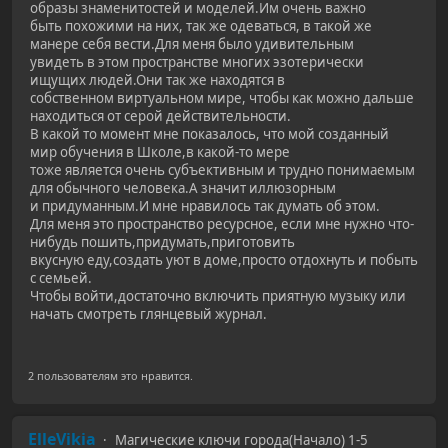
образы знаменитостей и моделей.Им очень важно
быть похожими на них, так же одеваться, в такой же
манере себя вести.Для меня было удивительным
увидеть в этом пространстве многих эзотерически
ищущих людей.Они так же находятся в
собственном виртуальном мире, чтобы как можно дальше
находиться от серой действительности.
В какой то момент мне показалось, что мой созданный
мир обучения в Школе,в какой-то мере
тоже является очень субъективным и трудно понимаемым
для обычного человека.А значит иллюзорным
и придуманным.И мне нравилось так думать об этом.
Для меня это пространство ресурсное, если мне нужно что-
нибудь пошить,придумать,приготовить
вкусную еду,создать уют в доме,просто отдохнуть и побыть
с семьей.
Чтобы войти,достаточно включить приятную музыку или
начать смотреть глянцевый журнал.
2 пользователям это нравится.
ElleVikia
Магические ключи города(Начало) 1-5