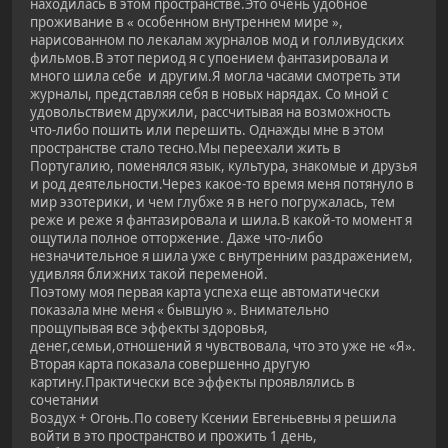
находилась в этом пространстве.Это очень удобное
проживание в « особенном внутреннем мире »,
нарисованном по лекалам журналов мод и голливудских
фильмов.В этот период я с упоением фантазировала и
много шила себе и другим.Я могла часами смотреть эти
журналы, представляя себя в новых нарядах. Со мной с
удовольствием дружили, рассчитывая на возможность
что-либо пошить или перешить. Однажды мне в этом
пространстве стало тесно.Мы переехали жить в
Португалию, поменялся язык, культура, знакомые и друзья
и род деятельности.Через какое-то время меня потянуло в
мир эзотерики, и чем глубже я в него погружалась, тем
реже и реже я фантазировала и шила.В какой-то момент я
ощутила полное отторжение. Даже что-либо
незначительное я шила уже с внутренним раздражением,
удивляя ближних такой переменой.
Поэтому моя первая карта успеха еще автоматически
показала мне меня « бывшую ». Внимательно
прощупывая все эффекты здоровья,
денег,семьи,отношений я чувствовала, что это уже не «Я».
Вторая карта показала совершенно другую
картину.Практически все эффекты проявлялись в
сочетании
Воздух + Огонь.По совету Ксении Евгеньевны я решила
войти в это пространство и прожить 1 день,