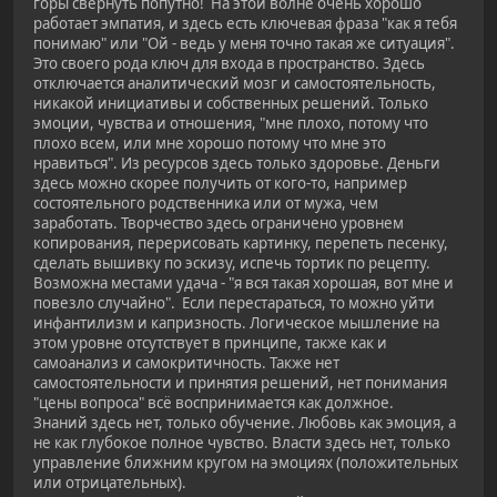
горы свернуть попутно! На этой волне очень хорошо
работает эмпатия, и здесь есть ключевая фраза "как я тебя
понимаю" или "Ой - ведь у меня точно такая же ситуация".
Это своего рода ключ для входа в пространство. Здесь
отключается аналитический мозг и самостоятельность,
никакой инициативы и собственных решений. Только
эмоции, чувства и отношения, "мне плохо, потому что
плохо всем, или мне хорошо потому что мне это
нравиться". Из ресурсов здесь только здоровье. Деньги
здесь можно скорее получить от кого-то, например
состоятельного родственника или от мужа, чем
заработать. Творчество здесь ограничено уровнем
копирования, перерисовать картинку, перепеть песенку,
сделать вышивку по эскизу, испечь тортик по рецепту.
Возможна местами удача - "я вся такая хорошая, вот мне и
повезло случайно". Если перестараться, то можно уйти
инфантилизм и капризность. Логическое мышление на
этом уровне отсутствует в принципе, также как и
самоанализ и самокритичность. Также нет
самостоятельности и принятия решений, нет понимания
"цены вопроса" всё воспринимается как должное.
Знаний здесь нет, только обучение. Любовь как эмоция, а
не как глубокое полное чувство. Власти здесь нет, только
управление ближним кругом на эмоциях (положительных
или отрицательных).