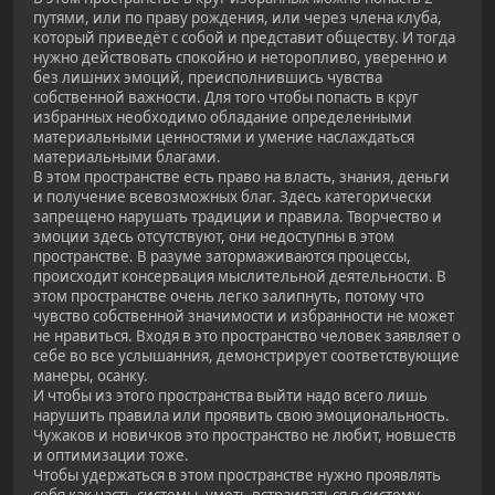
путями, или по праву рождения, или через члена клуба,
который приведёт с собой и представит обществу. И тогда
нужно действовать спокойно и неторопливо, уверенно и
без лишних эмоций, преисполнившись чувства
собственной важности. Для того чтобы попасть в круг
избранных необходимо обладание определенными
материальными ценностями и умение наслаждаться
материальными благами.
В этом пространстве есть право на власть, знания, деньги
и получение всевозможных благ. Здесь категорически
запрещено нарушать традиции и правила. Творчество и
эмоции здесь отсутствуют, они недоступны в этом
пространстве. В разуме затормаживаются процессы,
происходит консервация мыслительной деятельности. В
этом пространстве очень легко залипнуть, потому что
чувство собственной значимости и избранности не может
не нравиться. Входя в это пространство человек заявляет о
себе во все услышанния, демонстрирует соответствующие
манеры, осанку.
И чтобы из этого пространства выйти надо всего лишь
нарушить правила или проявить свою эмоциональность.
Чужаков и новичков это пространство не любит, новшеств
и оптимизации тоже.
Чтобы удержаться в этом пространстве нужно проявлять