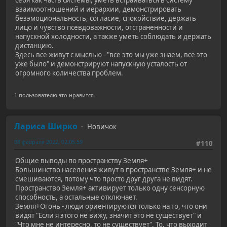
себя как часть системы, уметь встраиваться в систему
взаимоотношений и иерархии, демонстрировать
безэмоциональность, согласие, спокойствие, держать
лицо и чувство псевдоважности, отстраненности и
напускной холодности, а также уметь соблюдать и держать
дистанцию.
Здесь все живут с мыслью - "всё это мы уже знаем, всё это
уже было" и демонстрируют напускную усталость от
огромного количества проблем.
1 пользователю это нравится.
Лариса Ширко
Новичок
08 февраля 2022, 02:05:59
#110
Общие выводы по пространству Земля+
Большинство населения живут в пространстве Земля+ и не
смешиваются, потому что просто друг друга не видят.
Пространство Земля+ активирует только одну сенсорную
способность, а остальные отключает.
Земля+Огонь - люди ориентируются только на то, что они
видят "Если я этого не вижу, значит это не существует" и
"Что мне не интересно, то не существует". То, что выходит