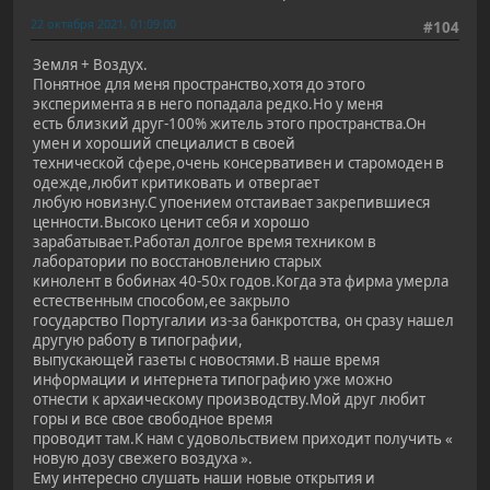
22 октября 2021, 01:09:00
#104
Земля + Воздух.
Понятное для меня пространство,хотя до этого
эксперимента я в него попадала редко.Но у меня
есть близкий друг-100% житель этого пространства.Он
умен и хороший специалист в своей
технической сфере,очень консервативен и старомоден в
одежде,любит критиковать и отвергает
любую новизну.С упоением отстаивает закрепившиеся
ценности.Высоко ценит себя и хорошо
зарабатывает.Работал долгое время техником в
лаборатории по восстановлению старых
кинолент в бобинах 40-50х годов.Когда эта фирма умерла
естественным способом,ее закрыло
государство Португалии из-за банкротства, он сразу нашел
другую работу в типографии,
выпускающей газеты с новостями.В наше время
информации и интернета типографию уже можно
отнести к архаическому производству.Мой друг любит
горы и все свое свободное время
проводит там.К нам с удовольствием приходит получить «
новую дозу свежего воздуха ».
Ему интересно слушать наши новые открытия и