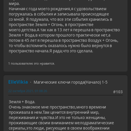
мира.
Начиная с года моего рождения,я с удовольствием
погружалась в события и записывала происходящее
со мной. Я подумала, что все эти события хранились в
пространстве Земля + Огонь, в пространстве
моего детства.А так как в 13 лет я перешла в пространство
Земля + Вода,в котором прошлого практически нет,а
потом в 45 лет я перешла в пространство Воздух + Огонь,
то чтобы вспомнить оказалось нужно было вернутся в
пространство начала.Я рада,что это сделала.
1 пользователю это нравится.
ElleVikia
Магические ключи города(Начало) 1-5
22 октября 2021, 01:08:26
#103
Земля + Вода.
Очень знакомое мне пространство,много времени
проживала в нем.Там ценится внутренний мир,
переживания и чувства.И это не только женщины,
проживающие своим вниманием мелодраматические
сериалы,это люди, рисующие в своем воображении