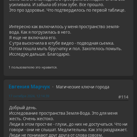
усиливала. И забыла об этом зубе. Все прошло.
Это про здоровье. Что подтвердилось по первой таблице.
Интересно как включилось у меня пространство земля-
вода. Как я погрузилась в него.
Я еще не включала его.
С утра выскочила в ютубе видео - подводная сьемка.
Потом пошла мыть брусчатку и пол. Захотелось помыть.
Исследую дальше. Благодарю.
1 пользователю это нравится.
Евгения Марчук
Магические ключи города
17 октября 2024, 12:14:39
#114
Добрый день.
Исследование пространства Земля-Вода. Это для меня
жесть. Очень жестоко.
Люди в этом прост-ве - глухи, до них не достучаться. Что ни
говори - они не слышат. Медлительны. Как это раздражает.
Люди не понимают друг друга от слова совсем.