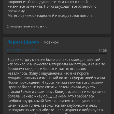
откровения.Он воодушевляется и хочет в своей
жизни все изменить. Но когда уходит,все остается по
прежнему.
Мы его ценим,он надежный и всегда готов помочь.
2 пользователям это нравится.
Лариса Ширко
Новичок
05 января 2022, 17:48:47
#105
Еще никогда у меня не было столько помех для занятий
как сейчас. И множество материальных потерь, и какие-то
бесконечные дела, и болезни, как-то всё разом
навалилось. Живу с ощущением, что я на пороге
фундаментальных изменений во всех сферах моей жизни.
После прохождения 4 курса, начала заниматься стихиями.
Прошла базовый курс стихий, потом начала изучать
стихию Земля и свалилась с Ковидом, я ещё никогда так не
болела. Сейчас живу с ощущением, что я забралась
глубоко внутрь самой Земли, причем это ощущение на
физическом плане, свернулась там клубочком и лежу
неподвижно как в анабиозе. Тело медленно вибрирует в