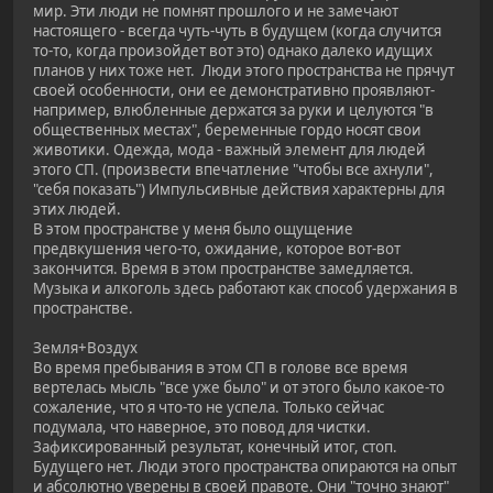
мир. Эти люди не помнят прошлого и не замечают
настоящего - всегда чуть-чуть в будущем (когда случится
то-то, когда произойдет вот это) однако далеко идущих
планов у них тоже нет. Люди этого пространства не прячут
своей особенности, они ее демонстративно проявляют-
например, влюбленные держатся за руки и целуются "в
общественных местах", беременные гордо носят свои
животики. Одежда, мода - важный элемент для людей
этого СП. (произвести впечатление "чтобы все ахнули",
"себя показать") Импульсивные действия характерны для
этих людей.
В этом пространстве у меня было ощущение
предвкушения чего-то, ожидание, которое вот-вот
закончится. Время в этом пространстве замедляется.
Музыка и алкоголь здесь работают как способ удержания в
пространстве.
Земля+Воздух
Во время пребывания в этом СП в голове все время
вертелась мысль "все уже было" и от этого было какое-то
сожаление, что я что-то не успела. Только сейчас
подумала, что наверное, это повод для чистки.
Зафиксированный результат, конечный итог, стоп.
Будущего нет. Люди этого пространства опираются на опыт
и абсолютно уверены в своей правоте. Они "точно знают"