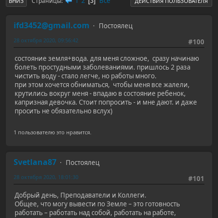
1
2
Все
Страницы
3
ВНИЗ
ДЕЙСТВИЯ ПОЛЬЗОВАТЕЛЯ
ifd3452@gmail.com
Постоялец
28 октября 2020, 09:56:42
#100
состояние земля+вода. для меня сложное, сразу начинаю
болеть простудными заболеваниями. пришлось 2 раза
чистить воду - стало легче, но работы много.
при этом хочется обниматься, чтобы меня все жалели,
крутились вокруг меня - впадаю в состояние ребенок,
капризная девочка. Стоит попросить - и мне дают. и даже
просить не обязательно вслух)
1 пользователю это нравится.
Svetlana87
Постоялец
28 октября 2020, 18:01:30
#101
Добрый день, Преподаватели и Коллеги.
Общее, что могу вывести по Земле – это готовность
работать – работать над собой, работать на работе,