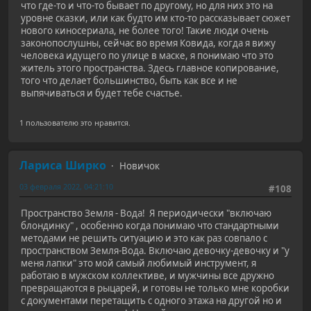
что где-то и что-то бывает по другому, но для них это на
уровне сказки, или как будто им кто-то рассказывает сюжет
нового киносериала, не более того! Такие люди очень
законопослушны, сейчас во время Ковида, когда я вижу
человека идущего по улице в маске, я понимаю что это
житель этого пространства. Здесь главное копирование,
того что делает большинство, быть как все и не
выпячиваться и будет тебе счастье.
1 пользователю это нравится.
Лариса Ширко
Новичок
03 февраля 2022, 04:21:10
#108
Пространство Земля - Вода! Я периодически "включаю
блондинку" , особенно когда понимаю что стандартными
методами не решить ситуацию и это как раз совпало с
пространством Земля-Вода. Включаю девочку-девочку и "у
меня лапки" это мой самый любимый инструмент, я
работаю в мужском коллективе, и мужчины все дружно
превращаются в рыцарей, и готовы не только мне коробки
с документами перетащить с одного этажа на другой но и