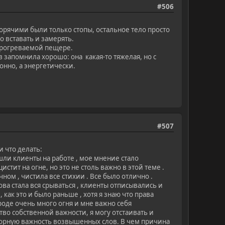
#506
орячими были только стопы, остальное тело просто
о вставать и замерять.
 прогреваемой пещере.
 запомнила хорошо: она какая-то тяжелая, но с
онно, а энергетически.
#507
 что делать:
ошли клиенты на работе , мое мнение стало
стит на огне, но это не столь важно в этой теме .
чном , чистила все стихии . Все было отлично .
ова стала вся срываться , клиенты отписывались и
как это и было раньше , хотя я знаю что права
ироде очень много огня и мне важно себя
тво собственной важности, я могу отстаивать и
зорную важность возвышенных слов. В чем причина