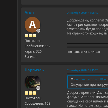
Aron
01 ноября 2020, 11:06:49
A
Добрый день, коллеги! О
было приподнятое настрое
чувство как будто провод
Из странного - кошка-фам
Постоялец
Сообщения: 552
Карма: 326
Что наша жизнь? Игра!
Записан
Наргиэль
01 ноября 2020, 11:45:20
Цитата: Aron от 01 ноя
Ощущение при погруже
Доброго времени! Да, я 
форуме. А теперь понимаю
Постоялец
ощущение себя ничем и ни
Сообщения: 168
плохо! Но потом я сдела