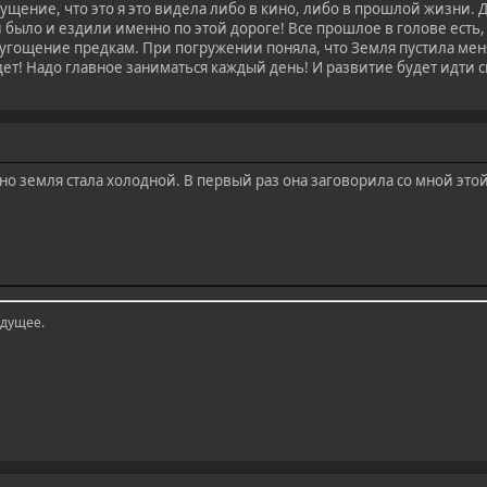
ущение, что это я это видела либо в кино, либо в прошлой жизни.
 и было и ездили именно по этой дороге! Все прошлое в голове ест
угощение предкам. При погружении поняла, что Земля пустила меня 
Идет! Надо главное заниматься каждый день! И развитие будет идт
о земля стала холодной. В первый раз она заговорила со мной этой
удущее.