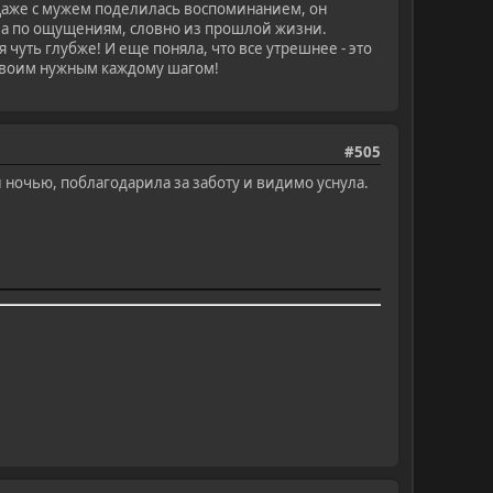
 Даже с мужем поделилась воспоминанием, он
ь, а по ощущениям, словно из прошлой жизни.
чуть глубже! И еще поняла, что все утрешнее - это
и своим нужным каждому шагом!
#505
 ночью, поблагодарила за заботу и видимо уснула.