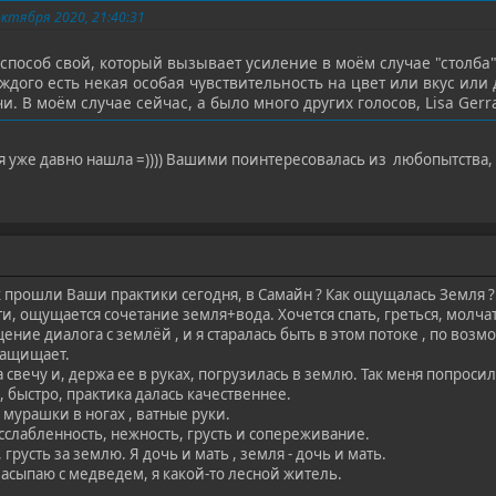
октября 2020, 21:40:31
пособ свой, который вызывает усиление в моём случае "столба"
 каждого есть некая особая чувствительность на цвет или вкус ил
и. В моём случае сейчас, а было много других голосов, Lisa Gerra
я уже давно нашла =)))) Вашими поинтересовалась из любопытства, а т
к прошли Ваши практики сегодня, в Самайн ? Как ощущалась Земля ?
ти, ощущается сочетание земля+вода. Хочется спать, греться, молчать
ие диалога с землёй , и я старалась быть в этом потоке , по возмож
защищает.
 свечу и, держа ее в руках, погрузилась в землю. Так меня попроси
 быстро, практика далась качественнее.
 мурашки в ногах , ватные руки.
сслабленность, нежность, грусть и сопереживание.
 грусть за землю. Я дочь и мать , земля - дочь и мать.
засыпаю с медведем, я какой-то лесной житель.