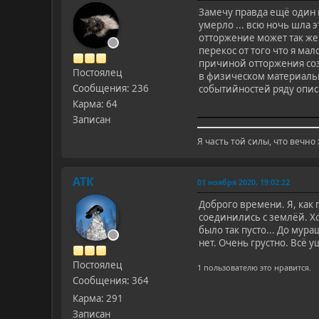
Замечу правда ещё один мо
умерло ... всю ночь шла э
отторжение может так же 
перекос от того что я ма
причиной отторжения соз
Постоялец
в физическом материальн
Сообщения: 236
событийностей ряду опи
Карма: 64
Записан
Я часть той силы, что вечно
АТК
01 ноября 2020, 19:02:22
Доброго времени. Я, как п
соединились с землёй. Хо
было так пусто... До мура
нет. Очень грустно. Всё 
Постоялец
1 пользователю это нравится.
Сообщения: 364
Карма: 291
Записан