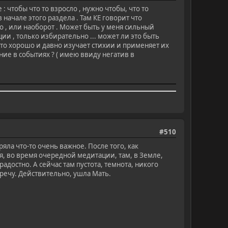
: чтобы что то взросло , нужно чтобы, что то
в начале этого раздела . Там КЕ говорит что
о , или наоборот . Может быть у меня сильный
ии , только избирательно ... может ли это быть
то хорошо и давно изучает стихии и применяет их
ие в событиях ? ( имею ввиду негатив в
#510
ряла что-то очень важное. После того, как
ня, во время очередной медитации, там, в Земле,
радостно. А сейчас там пустота, темнота, никого
тречу. Действительно, ушла Мать.