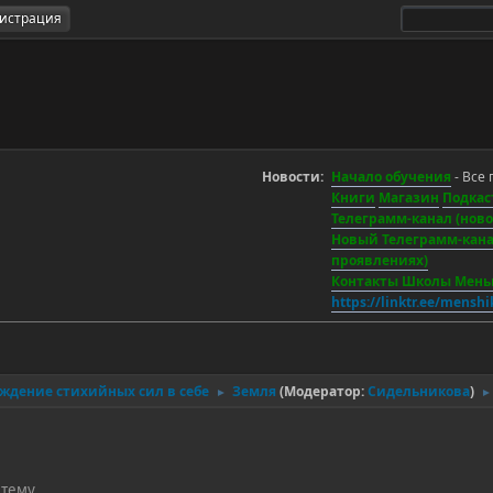
гистрация
Новости:
Начало обучения
- Все 
Книги
Магазин
Подкас
Телеграмм-канал (новос
Новый Телеграмм-канал
проявлениях)
Контакты Школы Мен
https://linktr.ee/mensh
уждение стихийных сил в себе
Земля
(Модератор:
Сидельникова
)
►
►
 тему.