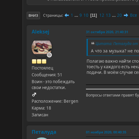
1
...
9
10
12
13
...
20
Все
Страницы
11
ВНИЗ
Aleksej
31 октября 2020, 21:40:31
Цитата: Петалуда от 3
А что за музыка? не по
Полагаю важно найти спос
тоесть у каждого есть не
Постоялец
подачи. В моём случае сей
Сообщения: 51
Воин - это побеждать
свои недостатки.
Вопросы ответами правят б
Расположение: Bergen
Карма: 18
Записан
Петалуда
01 ноября 2020, 00:40:35