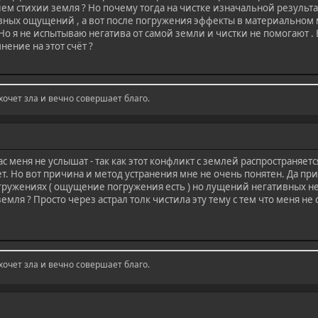
ием стихии земля ? Но почему тогда на чистке изначальной результ
вных ощущений , а вот после погружения эффекты в материальном м
о я не испытываю негатива от самой земли и чистки не помогают .
нение на этот счёт ?
 хочет зла и вечно совершает благо.
с меня не услышат - так как этот конфликт с землей распространяе
. Но вот причина и метод устранения мне не очень понятен. Да при
гружениях ( ощущение погружения есть ) но лущений негативных нет
емля ? Просто через астрал толк чистила эту тему с тем что меня не
 хочет зла и вечно совершает благо.