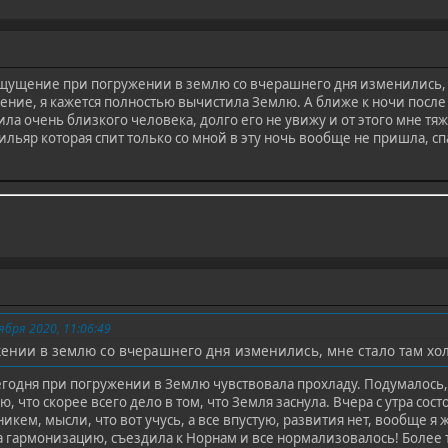
щущение при погружении в землю со вчерашнего дня изменились, 
ние, я кажется полностью вычистила Землю. А ближе к ночи после 
ила очень близкого человека, долго его не увижу и от этого мне тя
ильяр которая спит только со мной в эту ночь вообще не пришла, спа
бря 2020, 11:06:49
нии в землю со вчерашнего дня изменились, мне стало там хо
сегодня при погружении в Землю чувствовала прохладу. Подумалось,
, что скорее всего дело в том, что Земля заснула. Вчера с утра со
кем, мысли, что вот учусь, а все впустую, развития нет, вообще я ж
ла гармонизацию, съездила к Норнам и все нормализовалось! Более