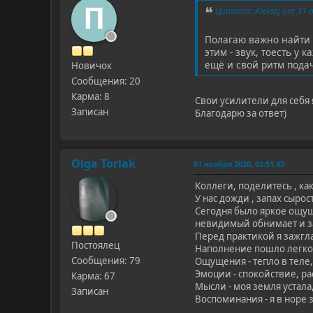
П
Цитата: Aleksej от 31 
Полагаю важно найти с
этим - звук, тоесть у
ещё и свой ритм подач
Новичок
Сообщения: 20
Карма: 8
Свои усилители для себя 
Записан
Благодарю за ответ)
Olga Torlak
01 ноября 2020, 02:51:42
Коллеги, поделитесь , ка
У нас дожди , запах сырос
Сегодня было яркое ощущен
невидимый обнимает и 
Перед практикой я зажгла
Постоялец
Наполнение пошло легко,
Сообщения: 79
Ощущения - тепло в теле,
Эмоции - спокойствие, ра
Карма: 67
Мысли - моя земля устала,
Записан
Воспоминания - я в норе 