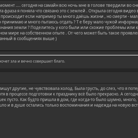
мент .... сегодня на самайн всю ночь мне в голове твердили во сне 
та фраза я поняла что связано это с землей . Открыла сегодня видео 
происходит если например ты много даёшь жизни , но смерти - мал
ло принимаю и много пытаюсь отдать ? Т е беру мало чужой информац
нания земли ? Поделитесь у кого были или схожие проблемы или к
ом мире на собственном опыте . От чего может быть такое проявлен
санный в сообщениях выше )
 хочет зла и вечно совершает благо.
ишут другие, не чувствовала холод. Была грусть, до слез, что я поте
тя в процессе подготовки к празднику всё было прекрасно. А сегод
шек пусто. Как будто пришла в дом, где когда-то было шумно, много, 
ушло и в душе остались только воспоминания и надежда на новую вс