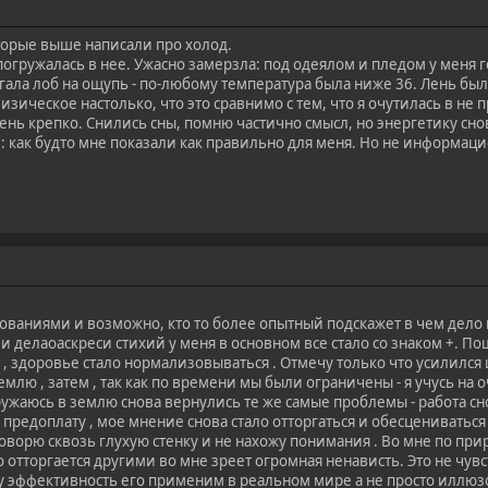
оторые выше написали про холод.
огружалась в нее. Ужасно замерзла: под одеялом и пледом у меня г
гала лоб на ощупь - по-любому температура была ниже 36. Лень был
изическое настолько, что это сравнимо с тем, что я очутилась в не
ень крепко. Снились сны, помню частично смысл, но энергетику снов
 как будто мне показали как правильно для меня. Но не информаци
ваниями и возможно, кто то более опытный подскажет в чем дело и
 и делаоаскреси стихий у меня в основном все стало со знаком +. П
, здоровье стало нормализовываться . Отмечу только что усилился ци
млю , затем , так как по времени мы были ограничены - я учусь на о
огружаюсь в землю снова вернулись те же самые проблемы - работа сн
редоплату , мое мнение снова стало отторгаться и обесцениваться , 
 говорю сквозь глухую стенку и не нахожу понимания . Во мне по пр
о отторгается другими во мне зреет огромная ненависть. Это не чувс
у эффективность его применим в реальном мире а не просто иллю