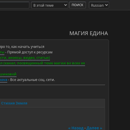
МАГИЯ ЕДИНА
про то, как начать учиться
ты
- Прямой доступ к ресурсам
ти, анонсы, видео, статьи)
 (канал, посвященный теме магии во всех ее
ьшиковой
ikova
- Все актуальные соц. сети.
Стихия Земля
« Назад
-
Далее »