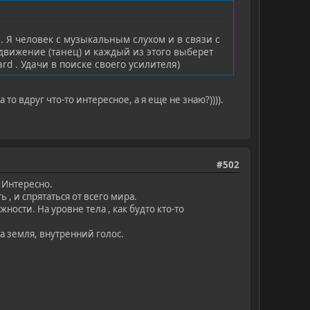
. Я человек с музыкальным слухом и в связи с
и движение (танец) и каждый из этого выберет
rd . Удачи в поиске своего усилителя)
о вдруг что-то интересное, а я еще не знаю?)))).
#502
 Интересно.
 , и спрятаться от всего мира.
ности. На уровне тела , как будто кто-то
ла земля, внутренний голос.