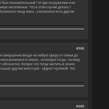
ат был положительный ? И при погружении я не
ире негативные. Что в этом случае делать ?
 Возможно чищу мало , а возможно есть другая
#508
тся совершенно везде на любую сферу от семьи до
чина возможно в земле , но вопрос тогда : почему
 абсолютно. Вопрос что тогда чистить в земле
 слышат другие много раз - эффект нулевой. Что
#509