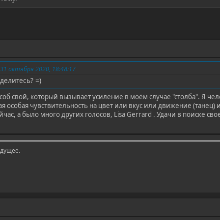
1 октября 2020, 18:48:17
делитесь? =)
об свой, который вызывает усиление в моём случае "столба". Я чело
кая особая чувствительность на цвет или вкус или движение (танец)
час, а было много других голосов, Lisa Gerrard . Удачи в поиске сво
удущее.