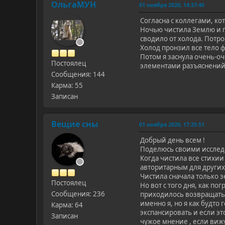
ОльгаМУН
01 ноября 2020, 14:37:40
Согласна с коллегами, к
Ночью чистила Землю и п
сводило от холода. Потро
Холод пронзил все тело ф
Потом я заснула очень-оч
Постоялец
элементами разъяснений:
Сообщения: 144
Карма: 55
Записан
Вещие сны
01 ноября 2020, 17:25:51
Добрый день всем !
Поделюсь своими исследо
Когда чистила все стихии
авторитарным для других 
Чистила сначала только зе
Постоялец
Но вот с того дня, как п
Сообщения: 236
приходилось возвращать п
именно я, но я как будто
Карма: 64
экспансировать и если эт
Записан
чужое мнение , если виж