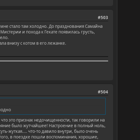
#503
мне стало там холодно. До празднования Самайна
Мистерии и похода к Гекате появилась грусть,
жело.
ла внизу с котом в его лежанке.
#504
лодно
 что это признак недочищенности, так говорили на
стояние было жутчайшее! Настроение в полный ноль,
уть-жуткая.... что-то давило внутри, было очень
 того, в поездке пошли воспоминания, хорошие,