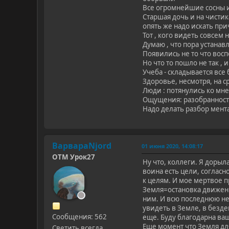
Все огромнейшие сосны и 
Старшая дочь и на чистик
опять же надо искать пр
Тот , кого видеть совсем 
Думаю , что пора устанав
Появились не то что вос
Но что то пошло не так , 
Учеба - складывается все
Здоровье, несмотря, на с
Люди : потянулись ко мне
Ощущения: разобранность
Надо делать разбор мента
ВарвараNjord
01 июня 2020, 14:08:17
ОТМ Урок27
Ну что, коллеги. Я дорыл
воина есть цели, согласн
к целям. И мое мертвое п
Земля=остановка движени
ним. И всю последнюю не
увидеть в Земле, в безде
Сообщения: 562
еще. Буду благодарна ва
Еще момент что Земля для
Светить всегда