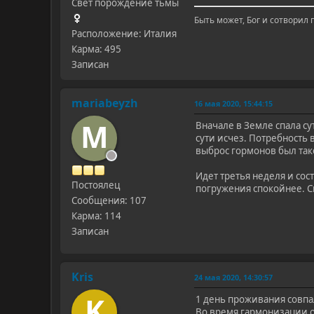
Свет порождение тьмы
Быть может, Бог и сотворил 
Расположение: Италия
Карма: 495
Записан
mariabeyzh
16 мая 2020, 15:44:15
M
Вначале в Земле спала су
сути исчез. Потребность 
выброс гормонов был такой
Идет третья неделя и сос
Постоялец
погружения спокойнее. Сн
Сообщения: 107
Карма: 114
Записан
Kris
24 мая 2020, 14:30:57
K
1 день проживания совпа
Во время гармонизации о