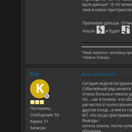
идти дальше". В тот моме
таки в новое пространств
Проживаю дальше. Отпиш
пошла
и будет
.
"Миф помогает человеку пре
~Мирча Элиадэ
Kris
29 мая 2020, 20:12:26
K
Сегодня неделя погружен
Событийный ряд начался 
Очень больно и тяжело уд
Но... как я поняла - это 
расчистка от колоссальн
Постоялец
другом конце , и мягко г
Сообщения: 93
МТ, что когда пристраива
Выводы :
Карма: 31
хотела землю, почти купи
Записан
оборвали