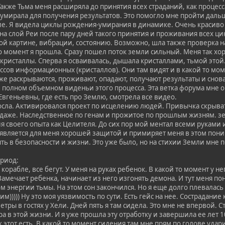
акже Тьма меня расширяла до принятия всех страданий, как процесс
умирала для получения результатов. Это помогло мне пройти дальше
е. Я видела циклы рождения-умирания в динамике. Очень красиво б
на слой Реи после пару дней такого принятия и проживания всех ц
ой картине, вибрации, состоянию. Возможно, шла также проверка на
то момент я прошла. Сразу пошел поток земли сильный. Меня так хо
кристаллы. Сперва я осваивалась, дышала кристаллами, тьмой этой
ссов информационных (кристаллов). Они там видят и в какой то мом
же раскрываются, проживают, опадают, получают результаты и снова
 полном объемном виденьи этого процесса. Эта ветка форума мне оч
Евгеньевны, где есть про Землю, смотрела все видео.
сла. Активировался проект по исцелению людей. Привычка скрывать
ы даже. Наследственное по генам и прожитое по прошлым жизням. зе
своего опыта как Целителя. До сих пор мой ментал всеми руками и
вляется для меня хорошей защитой и примиряет меня в этом пони
ыть в безопасности и жизни. Это уже было, но на стихии Земли мне
ериод:
в корабле, все бегут. У меня на руках ребенок. В какой то момент у н
амечает ребенка, начинает из него изгонять демона. И тут меня поне
м энергии тьмы. На этом сон закончился. Но я еще долго плевалась
м))))) Ну это моя уязвимость по сути. Есть гейс на нее. Сострадани
етры в гостях у Хели. Дней пять я там сидела. Это мне не впервой. С
ра в этой жизни. И я уже прошла эту отработку и завершила ее лет 
 этот есть. В какой то момент сидения там мне прям по голове ударил