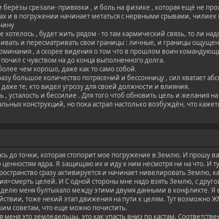
берёзы срезали- привязки , и боль на физике , которая ещё не про
ах и в погружении начинает метаться с нервными срывами, чилиек не 
ичину
не хотелось , будет жить рядом - то там кармический связь, то ли надо
ливать и пересматривать свои границы : личные, и границы ощущени
поминания , а скорее видения о том что в прошлом воин команду
и почил с чувством на до конца выполненного долга.
 более чем хорошо, даже как то само собой.
разу большое количество потрясений и бессонницу , сил хватает абс
 даже те, кто видел угрозу для своей должности и влияния.
 , усталость и бессилие . Для того чтоб обновить цель и желания 
льных конструкций, но пока астрал настолько возбуждён, что кажетс
ась до точки, которая стопорит мое погружение в Землю. И прошу в
о ценностям ядра. Я защищаю их и иду к ним несмотря ни на что. И 
ространство сразу активируется и начинает нивелировать Землю, ка
я=смерть целей. И С одной стороны мне надо взять Землю, с другой
делю меня бултыхало между этими двумя данными в конфликте. Я е
йствии, тоже некий этап движения на пути к целям. Тут возможно ЖМ
шим советам, что еще можно почистить.
 меня это земледельцы, это как упасть вниз по кастам. Соответстве