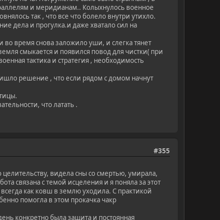
параллелям и меридианам.. Колыхнулось военное
ялось так , что все что болело внутри утихло.
ние дела и прогулка.и даже хватало сил на
 во время снова заложило уши, и слегка тянет
емля смыкается и появился повод для чистки( при
 военная тактика и стратегия , необходимость
ишло решение , что если рядом с домом начнут
тицы.
ательности, что латать .
#355
целительству, видела сны со смертью, умирала,
ота связана с темой исцеления и я поняла за этот
 всегда как ковш в землю уходила. С практикой
бенно помогла в этом прокачка чакр
день конкретно была защита и постоянная