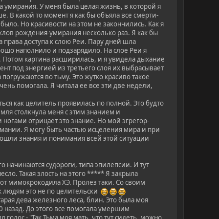
а умирания. У меня была целая жизнь, в которой я
. В какой то момент я как бы объяла все смерти-
ыло. Но красивости на этом не закончились. Как я
иклов рождения-умирания несколько раз. Я как бы
 права доступа к слою Реи. Пару дней шла
рошо наполнило и подзарядило. На слое Реи я
. Потом картина расширилась, и я увидела дыхание
ент под энергией из третьего слоя их выбрасывает
 погружаются во тьму. Это жутко красиво такое
ень помогала. Я читала ее все эти две недели,
ся как целитель проявилась по полной. Это будто
мля столкнула меня с этим знанием и
 ногами отрицает это знание. Но мой эгрегор-
мании. Я могу быть частью исцеления мира и при
 пошли знания и понимания всей этой ситуации
его начинаются судороги, типа эпилепсии. И тут
сло. Такая злость на этого ***** Я закрыла
 от мимокрокодила ХЭ. Пролез таки. Со своим
е к людям это не по целительски
тарая дева железного леса, блин. Это была моя
10 назад. До этого все помогала умершим
 голос - "Так Тьма моя мать, что тут сидеть, можно