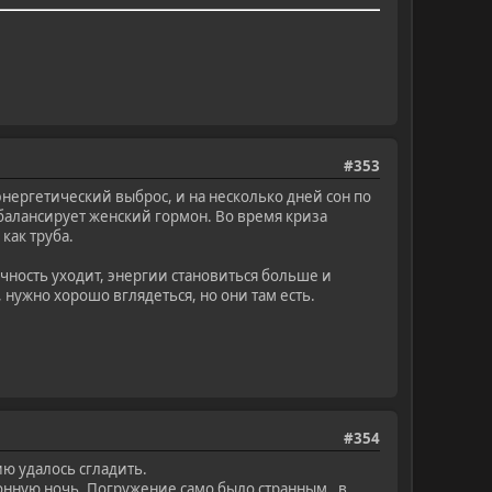
#353
энергетический выброс, и на несколько дней сон по
 балансирует женский гормон. Во время криза
как труба.
ычность уходит, энергии становиться больше и
нужно хорошо вглядеться, но они там есть.
#354
ю удалось сгладить.
онную ночь. Погружение само было странным , в