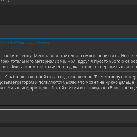
 13 декабря 2017, 20:28:26
олько и вывожу. Ментал действительно нужно почистить. Но с з
трах тотального материализма, мол, вдруг я просто убегаю от ре
ело. Лишь огромное количество доказательств пережитых лично 
. Я работаю над собой около года ежедневно. То, чего хочу в матер
довым эгрегором и появляются мысли, что может не нужно дальше.
ник. Читаю информацию об этой стихии и неожиданно Ваше сообщен