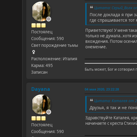
Цитата: Серый_Волк от 
После доклада я при з
где спрашивается тот 
Приветствую! У меня такая
Постоялец
только не думала..хотя 
Сообщения: 590
вхождения. Потом осенил
Свет порождение тьмы
онемение.
Расположение: Италия
Карма: 495
Быть может, Бог и сотворил 
Записан
Dayana
04 мая 2020, 23:22:28
Цитата: Каталея от 20
Друзья, я так и не по
Здравствуйте Каталея, кр
начинаете с креста Стихий
Постоялец
Сообщения: 590