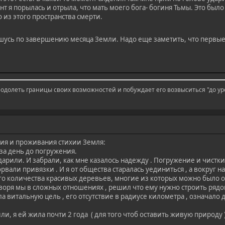
нт я порылась и отрыла, что мать моего бога- богиня Тьмы. Это был
о из этого пространства смерти.
усь по завершению месяца Земли. Надо еще заметить, что первые
одолеть границы своих возможностей и побуждает его возвыситься "до ур
ия и проживания стихии Земля:
за день до погружения.
арили. И забрали, как мне казалось надежду . Погружение и чистки
оборвали привязки . И я от общества старалась уединиться , а вокруг 
ого количества красивых деревьев, многие из которых можно было о
оворя мы в сложных отношениях , решил что ему нужно строить рядом 
ла витальную цель , его отсутствие в радиусе километра , означало 
ли, я ей жила почти 2 года ( для того чтоб оставить живую природу 