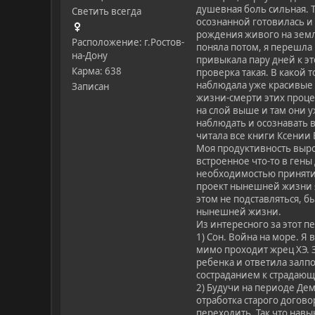
душевная боль сильная. Т
Светить всегда
осознанной готовилась и 
рождения живого на земл
Расположение: г.Ростов-
поняла потом, я перешла 
на-Дону
привыкала пару дней к эт
Карма: 638
проверка такая. В какой 
наблюдала уже красивые 
Записан
жизни-смерти этих проце
на слой выше и там они у
наблюдать и осознавать в
читала все книги Ксении 
Моя продуктивность выро
встроенное что-то в ген
необходимостью принятия 
проект нынешней жизни я
этом не подставляться, б
нынешней жизни.
Из интересного за этот п
1) Сон. Война на море. Я 
мимо проходит жрец ХЭ. З
ребенка и ответила залпо
состраданием к страдающи
2) Будучи на периоде Дем
отработка старого догово
переходить. Так что навык