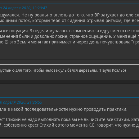
24 апреля 2020, 13:20:47
адумался. Не ну реально вплоть до того, что ВР затухает до еле 
мощный поток, который тебя от сидения отрывал ритмом, где все
 же ситуация, 3 недели мучалась в сомнениях: а вдруг место не то и
изменения были и довольно яркие, странное ощущение. У меня ещё п
о 😉 это Земля меня так принимает и через день почувствовала "пр
пустыню для того, чтобы человек улыбался деревьям. (Пауло Коэльо)
 апреля 2020, 21:26:55
няла в какой последовательности нужно проводить практики.
ест Стихий не надо выполнять пока вы не вычистите все Стихии. З
, собственно крест Стихий с этого момента К.Е. говорит, что нужно 