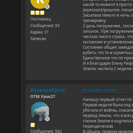
какой-то момент я прост
(мужское)прошлое. Начал
Засыпала тяжело и ночь с
Постоялец
тренировку.
Сообщения: 93
2 день погружения , посл
затылок. При погружении
Карма: 31
чистках такого страха , 
Записан
экспансии и установления
Состояние общее замедле
рубить что то и шуметььс
Единственное что по пре
И я благодарю Елену Рифо
Землю чистила 2 недели с
ВарвараNjord
27 мая 2020, 12:09:46
ОТМ Урок27
Напишу первый отчет по 
Первая неделя была под 
убегала от войны, спасал
период Земли, что я всег
стихии Земли я ощутила 
периодическая.
Сообщения: 562
В общем, первую неделю 