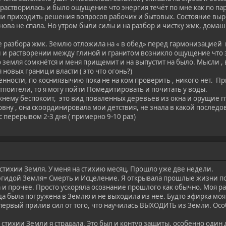
о растворилась и было ощущение что энергия течёт по мне как по 
и приходить решения вопросов рабочих и бытовых. Состояние выровн
нова не спала. Но утром были силы и на разбор и чистку жмк, домаш
е разбора жмк. Землю отложила на « в обед» перед гармонизацией и
 и растворении между глиной и гранитом возникло ощущение что з
что земля сомкнётся и меня прищемит и на выпустит на было. Мысли ,
 новых границ и власти ( это что огонь?)
нности, по косниязычию пока не на ком проверить , никого нет. Пр
тпоители, то я могу пойти Помедитировать и почитать у воды.
жнему беспокоит, это вид поваленных деревьев из окна и орущие п
вну , она скоординировала мои детствия, не знала в какой последов
 перерывом 2-3 дня ( примерно 9-10 раз)
стихии Земля. У меня на стихию месяц. Прошло уже две недели.
эгидой Земля= Смерть и Исцеление. Я открывала прошлые жизни по 
а и прочее. Просто ускоряла осознание прошлого как обычно. Моя раб
да была погружена в Землю и не выходила из нее. Будто эфирка моя
первый прилив сил от того, что научилась ВЫХОДИТЬ из Земли. Осо
стихии Земли я страдала. Это был и контур защиты, особенно один 