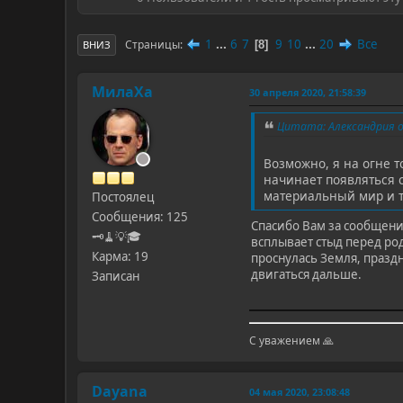
1
...
6
7
9
10
...
20
Все
Страницы
8
ВНИЗ
МилаХа
30 апреля 2020, 21:58:39
Цитата: Александрия от
Возможно, я на огне т
начинает появляться с
материальный мир и т
Постоялец
Сообщения: 125
Спасибо Вам за сообщение
🗝️🧹💡🎓
всплывает стыд перед ро
Карма: 19
проснулась Земля, празд
двигаться дальше.
Записан
С уважением 🙏
Dayana
04 мая 2020, 23:08:48