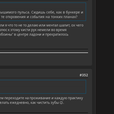
слышимого пульса. Сидишь себе, как в бункере и
 те откровения и события на тонких планах?
ли я что то не то делаю или ментал шалит, ох чего
люс к этому кисти рук немели во время
обоины" в центре ладони и прекратилось
#352
атем переходите на проживание и каждую практику
делать ежедневно, как чистить зубы 😉.