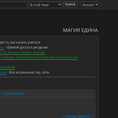
МАГИЯ ЕДИНА
про то, как начать учиться
ты
- Прямой доступ к ресурсам
ти, анонсы, видео, статьи)
 (канал, посвященный теме магии во всех ее
ьшиковой
ikova
- Все актуальные соц. сети.
Стихия Земля
« Назад
-
Далее »