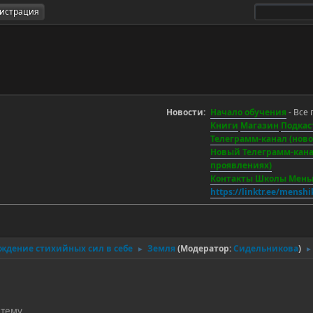
гистрация
Новости:
Начало обучения
- Все 
Книги
Магазин
Подкас
Телеграмм-канал (новос
Новый Телеграмм-канал
проявлениях)
Контакты Школы Мен
https://linktr.ee/mensh
уждение стихийных сил в себе
Земля
(Модератор:
Сидельникова
)
►
►
 тему.