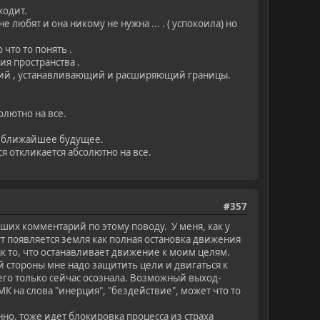
ходит.
любят и она никому не нужна ... . ( успокоила) но
 что то понять .
я пространства .
ющий , устанавливающий и расширяющий границы.
олютно на все.
на ближайшее будущее.
я откликается абсолютно на все.
#357
аших комментарий по этому поводу. У меня, как у
тут появляется земля как полная остановка движения
к то, что останавливает движение к моим целям.
 стороны мне надо защитить цели и двигаться к
го только сейчас осознала. Возможный выход-
К на слова "инерция", "бездействие", может что то
нно, тоже идет блокировка процесса из страха