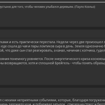
пустыню для того, чтобы человек улыбался деревьям. (Пауло Коэльо)
тками и есть практически перестала. Недели через две произошел 
в еде сошла до чая и пары ломтиков сыра в день. Земля однозначно
, что даже сын стал реагировать, а канал, начиная с копчика, гудел 
тояния понемногу ровняется. После энергетического криза коснояз
ы возвращаются, хотя и сплошной Брейгель - чтобы понять образы, 
л с некими неприятными событиями, которые, благодаря погружени
чень заложило уши и побаливал затылок , списала на стресс и бесс