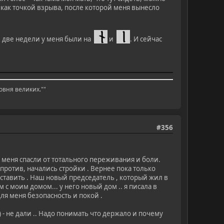
о как точкой взрыва, после которой меня вынесло
 две недели у меня были на
и
. И сейчас
овня великих.""
#356
 меня спасли от тотального переживания и боли.
напротив, начались стройки . Вернее пока только
ставить . Наш новый председатель , который жил в
с моим домом... у него новый дом .. я писала в
для меня безопасность и покой .
) - не дали .. Надо понимать что держало и почему