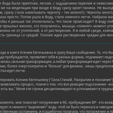
е Вода была приятная, легкая, с ощущением парения и невесомос
 же на медитации при входе в Воду сразу кроет паника. Не выход
, сразу стала наматывать черноту – так можно?). Черноты много,
ала просто. Потом ушла в Воду, стало немного легче. Набрала в
обы я раньше так отключалась. Что такое происходит? Я воду лю
, в прошлых жизнях, это получилось, мышцы «помнят» момент уто
аника не от утоплений, а от растворения. Я в любой среде, комп
сть граница со средой. Похоже идея растворения чуждая для мен
 воде в книге Ксении Евгеньевны и сразу Ваше сообщение. То, что 
ода пробуждается, проявляет себя в разных формах, поднимает не
чалась сильная трансформация, а любая трансформация идет через б
маю, более энергозатратно и "больно" для физики, -лишь предпол
стка идет легче.
тировать Ксению Евгеньевну ("Сила Стихий. Раскрытие и познание"
станавливать процесс, помня о том, что все реакции подсознания - 
 есть вы." Меня эти строки дисциплинируют и успокаивают в трудн
.
моменте, мне помогает погружение в ЯЕ, пробуждение ВР - это возвра
ирует и немного "выровняет" воду, чтоб не было перекоса и навод
тественным состоянием, и я ошибочно полагала, что погружение и п