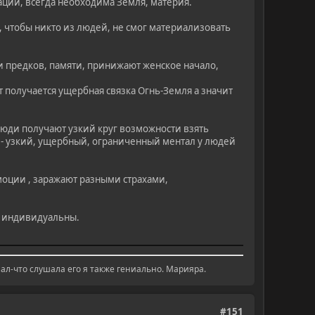
ации, всегда необходима Земля, материя.
о, чтобы никто из людей, не смог материализовать
и предков, памяти, принижают женское начало,
от получается ущербная связка Огнь-Земля а значит
люди получают узкий круг возможности взять
е - узкий, ущербный, ограниченный ментал у людей
моции , заражают разными страхами,
се индивидуальны.
ал-что слушала его я также гениально. Марияра.
#151