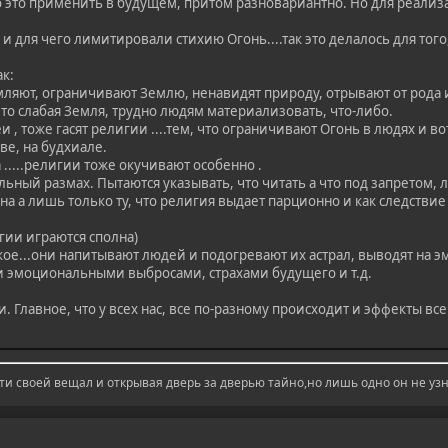
о это применить в будущем, притом разновариантно. Но для реализ
 и для чего лимитировали стихию Огонь....так это делалось для тог
ак:
ляют, ограничивают Землю, ненавидят природу, отрывают от рода 
это слабая Земля, трудно людям материализовать, что-либо.
и , тоже гасят религии ....тем, что ограничивают Огонь в людях и в
ве, на будхиале.
а .....религии тоже окучивают особенно .
ьный размах. Пытаются указывать, что читать а что под запретом, 
а а лишь только ту, что религия выдает парционно и как следстви
игии играются сполна)
кое...они напитывают людей и подогревают их астрал, выводят на э
 эмоциональными выбросами, страхами будущего и т.д.
 Главное, что у всех нас, все по-разному происходит и эффекты в
ти своей вещал и открывая дверь за дверью тайно,но лишь одно он не узн