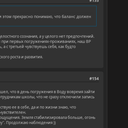
#153
и этом прекрасно понимаю, что баланс должен
целостного сознания, а у целого нет предпочтений.
 и при первых погружениях-проживаниях, наш ВР
, а с третьей чувствуешь себя, как будто
кого роста и развития.
#154
ашел, что в день погружения в Воду вовремя зайти
отрудникам школы, что не сразу отключили запись
твую ее в себе, да и по жизни знаю, что
 чувствителен.
е ощущения. Земля стабилизировала больше, огонь
шу". Продолжаю наблюдения ))