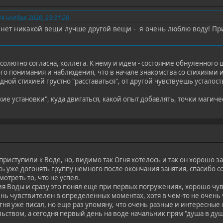
 ноября 2020, 23:31:20
о нет никакой вещи лучше другой вещи - я очень люблю воду! Пр
солютно согласна, коллега. К нему и идем - состояние обнуленного 
ого понимания и наблюдения, что в начале знакомства со стихиями
дной стихией грустно "расставаться", от другой чувствуешь усталость
е установки", куда двигаться, какой опыт добавлять, точки магичес
приступили к Воде, но, видимо так Огня хотелось и так он хорошо з
ь уже догонять группу немного после окончания занятия, спасибо с
отреть то, что не успел.
я Воды и сразу это понял еще при первых погружениях, хорошо чувс
нь чувствителен в определенных моментах, хотя в чем-то не очень
ня уже писал, но еще раз упомяну, что очень разные и интересны
льством, а сегодня первый день на воде начальник прям "душа в ду