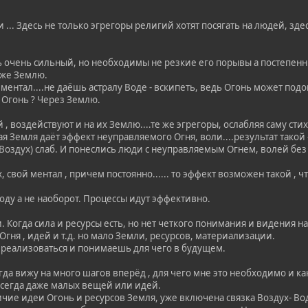
 ... Здесь не только эгрегоры религий хотят посягать на людей, зде
ь очень сильный, но необходимы не резкие его порывы а постепенн
уже Землю.
 ментал....не даёшь астралу Воде - вскипеть, ведь Огонь может подо
 Огонь ? Через Землю.
й , воздействуют и на их Землю....те же эгрегоры, ослабляя саму ст
ая Земля даёт эффект неуправляемого Огня, воли....результат такой
(Воздух) слаб. И понеслись люди с неуправляемым Огнем, волей без
 свой ментал , причем постоянно...... то эффект возможен такой , чт
оду а не наоборот. Процессы идут эффективно.
и. Когда сила и ресурсы есть, но нет четкого понимания и видения н
гня , идей и т.д. но мало Земли, ресурсов, материализации.
 реализоваться и понимаешь для чего в будущем.
сегда вижу на много шагов вперёд , для чего мне это необходимо и 
 всегда даже малых вещей или идей.
ичие идеи Огонь и ресурсов Земля, уже включена связка Воздух- В