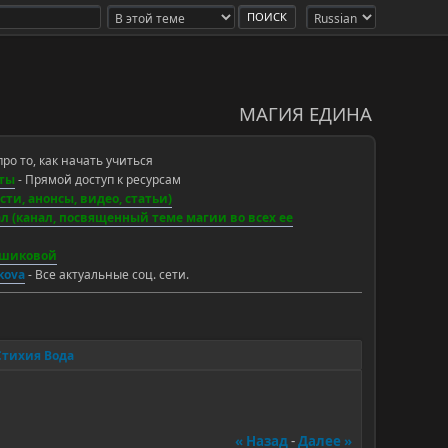
МАГИЯ ЕДИНА
про то, как начать учиться
ты
- Прямой доступ к ресурсам
ти, анонсы, видео, статьи)
 (канал, посвященный теме магии во всех ее
ьшиковой
ikova
- Все актуальные соц. сети.
Стихия Вода
« Назад
-
Далее »