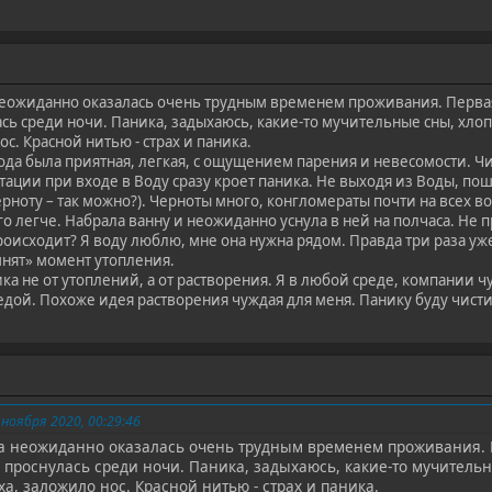
еожиданно оказалась очень трудным временем проживания. Первая 
сь среди ночи. Паника, задыхаюсь, какие-то мучительные сны, хлоп
с. Красной нитью - страх и паника.
ода была приятная, легкая, с ощущением парения и невесомости. Ч
тации при входе в Воду сразу кроет паника. Не выходя из Воды, пош
ерноту – так можно?). Черноты много, конгломераты почти на всех во
го легче. Набрала ванну и неожиданно уснула в ней на полчаса. Не 
роисходит? Я воду люблю, мне она нужна рядом. Правда три раза уже
нят» момент утопления.
ка не от утоплений, а от растворения. Я в любой среде, компании чу
редой. Похоже идея растворения чуждая для меня. Панику буду чист
 ноября 2020, 00:29:46
а неожиданно оказалась очень трудным временем проживания. 
 проснулась среди ночи. Паника, задыхаюсь, какие-то мучитель
ха, заложило нос. Красной нитью - страх и паника.