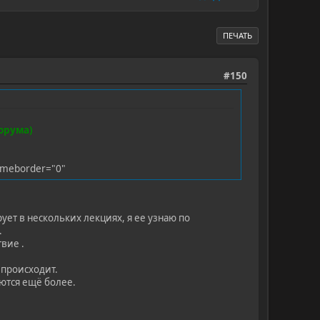
ПЕЧАТЬ
#150
орума)
ameborder="0"
ет в нескольких лекциях, я ее узнаю по
.
вие .
 происходит.
аются ещё более.