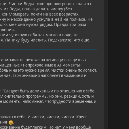
ти. Чистки Воды тоже прошли ровно, только с
я из Воды, пошла делать чистку (без
 конгломераты почти на всех возрастах,
анну и неожиданно уснула в ней на полчаса. Не
блю, мне она нужна рядом. Правда три раза
пления.
ании чувствую себя как масло в воде, не
я. Панику буду чистить. Подскажите, что еще
Вы описываете, похоже на активацию защитных
дочищенные / непроявленные в АТ моменты-
оль и на это нужно время. Чистки очень помогают,
ожение. Гармонизация наполняет вниманием и
): "Следует быть деликатным по отношению к себе,
исключительно программы, но они, реакции, хоть и
ые моменты, напоминая, что трудности временны, и
щает к себе. И чистки, чистки, чистки. Крест
нения
.
роживание будет легким. Но нет. У меня вообще