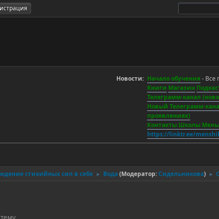
гистрация
Новости:
Начало обучения
- Все 
Книги
Магазин
Подкас
Телеграмм-канал (новос
Новый Телеграмм-канал
проявлениях)
Контакты Школы Мен
https://linktr.ee/mensh
уждение стихийных сил в себе
Вода
(Модератор:
Сидельникова
)
►
►
 тему.