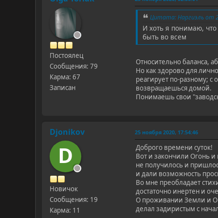
Цитата: Наргиэль от 24
И хоть я понимаю, чт
быть во всем
Постоялец
Относительно баланса, аб
Сообщения: 79
Но как здорово для личн
Карма: 67
реагирует по-разному; с о
Записан
возвращаешься домой.
Понимаешь свои "заводски
Djonikov
25 ноября 2020, 17:54:46
D
Доброго времени суток!
Вот и закончили Огонь и 
не получилось и пришлос
и дали возможность просм
Во мне преобладает стихи
Новичок
достаточно инертен и оче
Сообщения: 19
О проживании Земли и Ог
делал задиристым с нача
Карма: 11