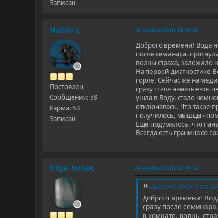
Записан
Natali-L
26 ноября 2020, 00:29:46
Доброго времени! Вода н
после семинара, проснула
волны страха, заложило но
На первой диагностике В
горле. Сейчас же на меди
Постоялец
сразу стала наматывать ч
Сообщения: 59
ушла в Воду, стало немно
отключалась. Что такое п
Карма: 53
получилось, мышцы «пом
Записан
Еще подумалось, что пани
Всегда есть граница со с
Olga Torlak
26 ноября 2020, 02:15:55
Цитата: Natali-L от 26
Доброго времени! Вод
сразу после семинара,
в комнате, волны стра