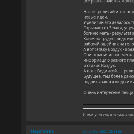
все равно знаю как можн
Насчёт религий и как они
новые идеи.
У религий это делалось т
Отрывают от Земли, ущем
богиню Мать - результат 
Конечно трудно, ведь иде
рабский ошейник на голо
А вот связку Воздух - Вод
Они ограничивают ментал
информацию разного план
и стихия Воздух.
А вот с Водичкой .....рел
Будущее, тем более райс
подпитываются людскими
Очень интересные лекции.
И мой учитель в гениальнос
Наргиэль
24 ноября 2020, 23:31:20