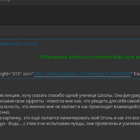
ября 2020, 12:57:27
Обсуждение работы со стихией Вода (для ф
ight="315" src="
https://www.youtube.com/embed/_Ft-DwPmCYA
" fr
 лекции, хочу сказать спасибо одной ученице Школы. Она фигуриру
исывая свои эффекты - помогла мне кое, что увидеть для себя самой
а ясность, что именно мне не хватает и как происходит взаимодейст
точно.
а картинку, кто ещё пытается лимитировать мой Огонь и как это все
х - Вода....с этим я не испытываю нужды, они проявлены и усилив