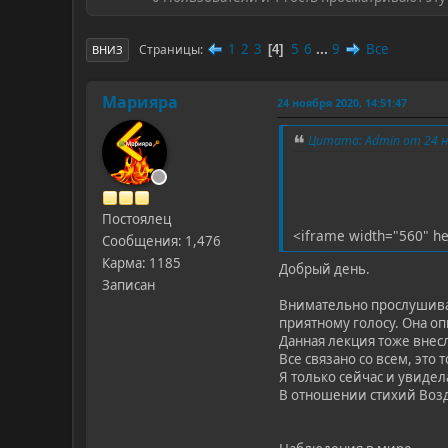
1
2
3
5
6
...
9
Все
Страницы
4
ВНИЗ
Марияра
24 ноября 2020, 14:51:47
Цитата: Admin от 24 но
Постоялец
<iframe width="560" he
Сообщения: 1,476
Карма: 1185
Добрый день.
Записан
Внимательно прослушивая
приятному голосу. Она оп
Данная лекция тоже внесл
Все связано со всем, это 
Я только сейчас и увидел
В отношении стихий Возду