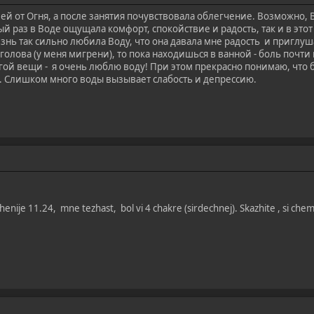
й от Огня, а после занятия почувствовала облегчение. Возможно, В
й раз в Воде ощущала комфорт, спокойствие и радость, так и в эт
знь так сильно любила Воду, что она давала мне радость и приглу
голова (у меня мигрени), то пока находишься в ванной - боль почти 
ой вещи - я очень люблю воду! При этом прекрасно понимаю, что б
. Слишком много воды вызывает слабость и депрессию.
chenije 11.24, mne tezhast, bol vi 4 chakre (sirdechnej). Skazhite , si chem