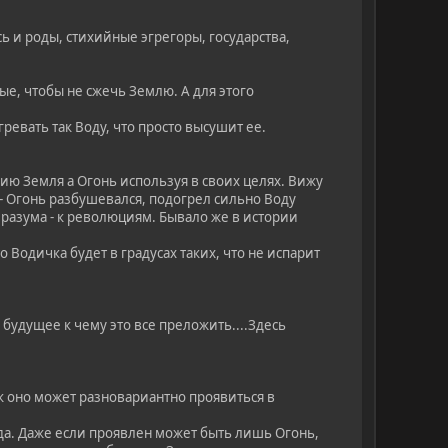
сь и роды, стихийные эгрегоры, государства,
ые, чтобы не сжечь Землю. А для этого
гревать так Воду, что просто высушит ее.
ихию Земля а Огонь используя в своих целях. Вижу
 - Огонь разбушевался, подогрел сильно Воду
 разума - к революциям. Бывало же в истории
о Водичка будет в градусах таких, что не испарит
а будущее к чему это все преложить....Здесь
как оно может разновариантно проявиться в
ода. Даже если проявлен может быть лишь Огонь,