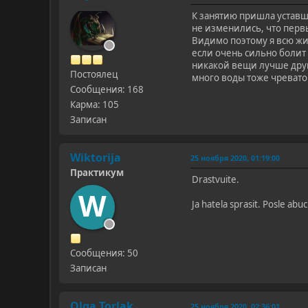
К занятию пришла уставше
не изменились, что первы
Видимо поэтому я всю жи
если очень сильно болит 
никакой вещи лучше друг
Постоялец
много воды тоже чревато
Сообщения: 168
Карма: 105
Записан
Wiktorija
25 ноября 2020, 01:19:00
Практикум
Drastvuite.
W
Ja hatela sprasit. Posle abu
Сообщения: 50
Записан
Olga Torlak
25 ноября 2020, 02:36:01