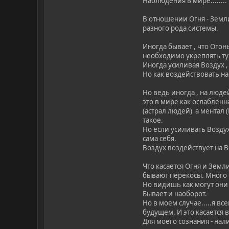
Наблюдения в мире........
В отношении Огня - Земли
разного рода системы.
Иногда бывает , что Огон
необходимо укреплять т
Иногда усиливая Воздух ,
Но как воздействовать на
Но ведь иногда , на люде
это в мире как ослабленн
(астрал людей) а ментал 
такое.
Но если усиливать Воздух,
сама себя.
Воздух воздействует на В
Что касается Огня и Земл
бывают перекосы. Много О
Но видишь как могут они
Бывает и наоборот.
Но в моем случае.....я в
будущем. И это касается
Для моего сознания - нал