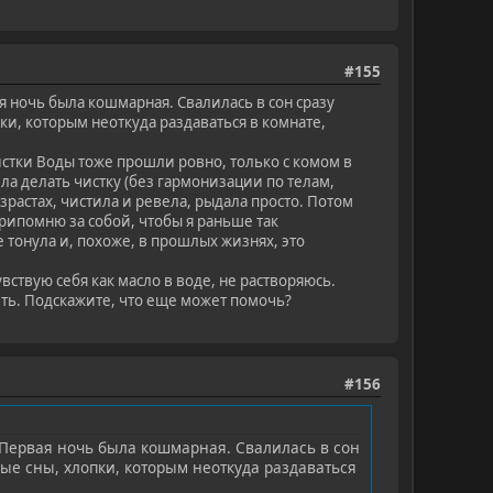
#155
ночь была кошмарная. Свалилась в сон сразу
ки, которым неоткуда раздаваться в комнате,
истки Воды тоже прошли ровно, только с комом в
ла делать чистку (без гармонизации по телам,
зрастах, чистила и ревела, рыдала просто. Потом
припомню за собой, чтобы я раньше так
 тонула и, похоже, в прошлых жизнях, это
вствую себя как масло в воде, не растворяюсь.
ить. Подскажите, что еще может помочь?
#156
Первая ночь была кошмарная. Свалилась в сон
ные сны, хлопки, которым неоткуда раздаваться