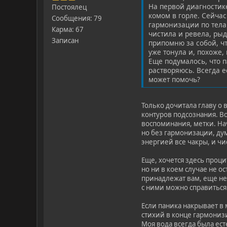
На первой диагностик
Постоялец
комом в горле. Сейчас
Сообщения: 79
гармонизации по телам
Карма: 67
чистила и ревела, рыд
Записан
припомню за собой, чт
уже тонула и, похоже
Еще подумалось, что п
растворяюсь. Всегда е
может помочь?
Только дочитала главу о
контуров подсознания. В
воспоминания, метки. На
но без гармонизации, ду
энергией все чакры, и чи
Еще, хочется здесь проци
но ни в коем случае не о
принадлежат вам, еще не
с ними можно справиться
Если паника накрывает в 
стихий в конце гармониз
Моя вода всегда была ес