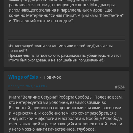
раскаивается потом до говорящего корня Мандрагоры,
исполняющего желания и параллельных миров. Еще
конечно Метерлинк "Синяя птица". А фильмы "Константин"
и "Последний охотник на ведьм".
Из настоящей ткани соткан мир или из той же,🦋что и сны
ночные🦋?
Прежде чем пытаться кого-то расколдовать, убедитесь, что этот
кто-то был околдован, а не волшебный по умолчани💦
Wings of Isis
Новичок
07 августа 2021, 14:41:03
#624
Книга "Величие Сатурна" Роберта Свободы. Полезно всем,
кто интересуется мифологией, взаимосвязями во
Вселенной, причинно-следственными связями, законами
и мерностями. И особенно тем, кто хочет разобраться в
индуистской мифологии и астрологии. Вообще Р.Свобода
очень знающий и разбирающийся человек в этой теме, и
у него можно найти качественное, глубокое,