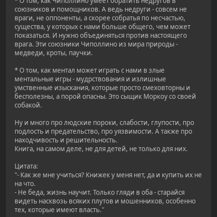
* О том, как Чиполлино умеет обратить недругов в
союзников и помощников. А ведь недруги - совсем не
враги, не оппоненты, а скорее собратья по несчастью,
существа, у которых с нами больше общего, чем может
показаться. И нужно объединяться против настоящего
врага. Эти союзники Чиполлино из мира природы -
медведи, кроты, паучки.
* О том, как ментал может играть с нами в злые
ментальные игры - мудрствования и излишные
умственные изыскания, которые просто смеховторны и
бесполезны, а порой опасны. Это сыщик Моркоу со своей
собакой.
Ну и много про людские пороки, слабости, глупости, про
подлость и предательство, про уязвимости. А также про
находчивость и решительность.
Книга, на самом деле, не для детей, не только для них.
Цитата:
"- Как же мне учиться? Книжек у меня нет, да и купить их не
на что.
- Не беда, жизнь научит. Только гляди в оба - старайся
видеть насквозь всяких плутов и мошенников, особенно
тех, которые имеют власть."