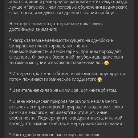
многослойное и развёрнутое раскрытие этих тем, гораздо
лучше и "вкуснее", чем попсовые объяснения ведических
в частности, и индуистских древних знаний вообще.
Некоторые моменты, которые мне показались
достойными внимания:
* Раскрыта тема неделимости сущего на однобокие
бинарности: плохо-хорошо, так - не так,
взаимосвязанность и закон кармы: причина порождаёт
следствие. От закона Вселенной не убежишь, даже если
ты самый могучий и высокопоставленный Бог.
* Интересно, как много божеств проклинают друг друга, а
потом пожинают кармические плоды этого
* Целительная сила живых мифов. Вся книга об этом.
* Очень интересная природа Меркурия, нашла много
отсылок к его трикстерской природе и сходствам с греко-
римским аналогом, но имеются и отличия, иные
особенности. Подчёркнута его андрогинность, и на мой
взгляд, это важное качество в меркурианском сознании.
* Как отдавая должное частному проявлению