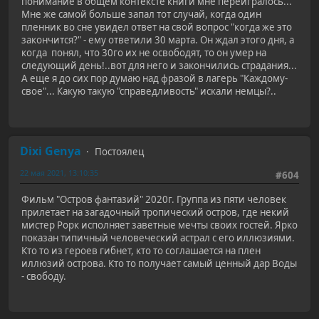
понимание в общем контексте книги мне переигралось...
Мне же самой больше запал тот случай, когда один
пленник во сне увидел ответ на свой вопрос "когда же это
закончится?" - ему ответили 30 марта. Он ждал этого дня, а
когда понял, что 30го их не освободят, то он умер на
следующий день!..вот для него и закончились страдания...
А еще я до сих пор думаю над фразой в лагерь "Каждому-
свое"... Какую такую "справедливость" искали немцы?..
Dixi Genya
Постоялец
22 мая 2021, 13:10:35
#604
Фильм "Остров фантазий" 2020г. Группа из пяти человек
прилетает на загадочный тропический остров, где некий
мистер Рорк исполняет заветные мечты своих гостей. Ярко
показан типичный человеческий астрал с его иллюзиями.
Кто то из героев гибнет, кто то соглашается на плен
иллюзий острова. Кто то получает самый ценный дар Воды
- свободу.