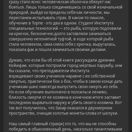
сразу стало ясно: человеческая оболочка обязует нас
бояться. Лишь только соединившись со свой изначальной
природой, выйдя за приделы себя как личности, мы
перестанем испытывать страх. В каком-то смысле,
обучение в Торпе - это два в одном. Студент Института
специальных технологий — это рыба, которую подловили
на крючок, бесконечно долго заставляли заниматься
совершенно непонятной туфтой, в ходе которой рыба
стала человеком, сама сняла себя с крючка, выругалась,
показала фак и пошла заниматься своими делами.
Думаю, что если бы об этой книге рассуждали древние
Кейифаи, которые построили город мёртвых Харумбу, они
бы сказали, что преподаватели Института
взращивают своих учеников наравне с их собственной
смертью, практически бок о бок, чтобы в самом конце дать
ученикам шанс навсегда выпустить свою смерть из себя.
Но если обучение выполнено в полсилы и лениво,
близость смерти от ее хозяина в конечном итоге заставит
последнюю вырваться наружу и убить своего хозяина. Вот
так вот получилось, что Захар оказался в двухмерном
пространстве, очищая золотые монеты-слова от шелухи.
Наш самый главный страх(и) это то, что мы не способны
победить в обыкновенный день, насколько талантливыми