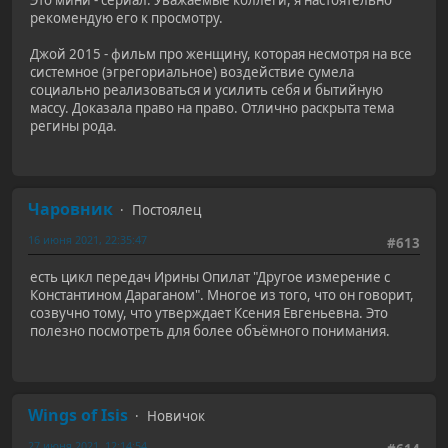
рекомендую его к просмотру.
Джой 2015 - фильм про женщину, которая несмотря на все
системное (эгрегориальное) воздействие сумела
социально реализоваться и усилить себя и бытийную
массу. Доказала право на право. Отлично раскрыта тема
регины рода.
Чаровник
Постоялец
16 июня 2021, 22:35:47
#613
есть цикл передач Ирины Опилат "Другое измерение с
Константином Дараганом". Многое из того, что он говорит,
созвучно тому, что утверждает Ксения Евгеньевна. Это
полезно посмотреть для более объёмного понимания.
Wings of Isis
Новичок
27 июня 2021, 12:14:54