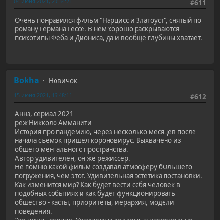
04 июня 2021, 20:34:21
#611
Очень понравился фильм "Нарцисс и Златоуст", снятый по
роману Германа Гессе. В нем хорошо раскрываются
психотипы Феба и Диониса, да и вообще глубины хватает.
Bokha
Новичок
15 июня 2021, 16:48:11
#612
Анна, сериал 2021
реж Никколо Амманити
История про пандемию, через несколько месяцев после
начала съемок пришел короновирус. Выхвачено из
общего ментального пространства.
Автор удивителен, он же режиссер.
Не помню какой фильм создавал атмосферу бОльшего
погружения, чем этот. Удивительная эстетика постановки.
Как изменится мир? Как будет вести себя человек в
подобных событиях и как будет функционировать
общество - касты, приоритеты, иерархия, модели
поведения.
Это мини - сериал. Уважаемые коллеги, я настоятельно