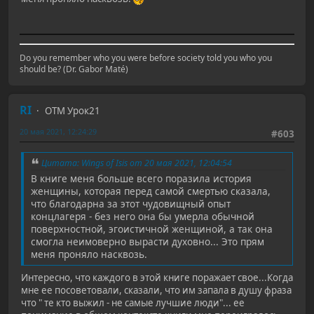
Do you remember who you were before society told you who you
should be? (Dr. Gabor Maté)
RI
ОТМ Урок21
20 мая 2021, 12:24:29
#603
Цитата: Wings of Isis от 20 мая 2021, 12:04:54
В книге меня больше всего поразила история
женщины, которая перед самой смертью сказала,
что благодарна за этот чудовищный опыт
концлагеря - без него она бы умерла обычной
поверхностной, эгоистичной женщиной, а так она
смогла неимоверно вырасти духовно... Это прям
меня проняло насквозь.
Интересно, что каждого в этой книге поражает свое...Когда
мне ее посоветовали, сказали, что им запала в душу фраза
что " те кто выжил - не самые лучшие люди"... ее