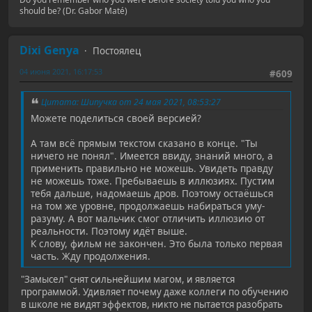
should be? (Dr. Gabor Maté)
Dixi Genya
Постоялец
04 июня 2021, 16:17:53
#609
Цитата: Шипучка от 24 мая 2021, 08:53:27
Можете поделиться своей версией?
А там всё прямым текстом сказано в конце. "Ты
ничего не понял". Имеется ввиду, знаний много, а
применить правильно не можешь. Увидеть правду
не можешь тоже. Пребываешь в иллюзиях. Пустим
тебя дальше, надомаешь дров. Поэтому остаёшься
на том же уровне, продолжаешь набираться уму-
разуму. А вот мальчик смог отличить иллюзию от
реальности. Поэтому идёт выше.
К слову, фильм не закончен. Это была только первая
часть. Жду продолжения.
"Замысел" снят сильнейшим магом, и является
программой. Удивляет почему даже коллеги по обучению
в школе не видят эффектов, никто не пытается разобрать