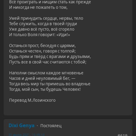
Bcё проиграть и нищим стать как прежде
И никогда не пожалеть o том,
Умей принудить сердце, нервы, тело
Тебе служить, когда в твоей груди
Уже давно всё пусто, всё сгорело
И только Воля говорит: «Иди!»
Останься прост, беседуя c царями,
Останься честен, говоря c толпой;
Будь прям и твёрд c врагами и друзьями,
Пусть все в свой час считаются c тобой;
Наполни смыслом каждое мгновенье
Часов и дней неуловимый бег, —
Тогда весь мир ты примешь во владенье
Тогда, мой сын, ты будешь Человек!
Перевод М.Лозинского
Dixi Genya
Постоялец
31 июля 2021, 16:49:10
#619