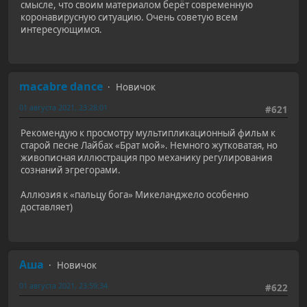
смысле, что своим материалом берёт современную
коронавирусную ситуацию. Очень советую всем
интересующимся.
macabre dance
Новичок
01 августа 2021, 23:28:01
#621
Рекомендую к просмотру мультипликационный фильм к
старой песне Лайбах «Брат мой». Немного жутковатая, но
живописная иллюстрация про механику регулирования
сознаний эгрегорами.
Аллюзия к «пальцу бога» Микеланджело особенно
доставляет)
Аша
Новичок
01 августа 2021, 23:59:34
#622