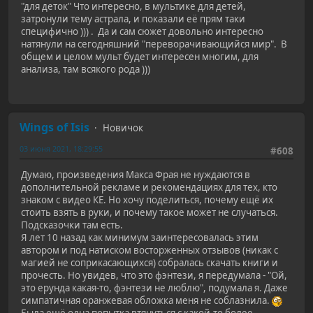
"для деток" Что интересно, в мультике для детей,
затронули тему астрала, и показали её прям таки
специфично ))) . Да и сам сюжет довольно интересно
натянули на сегодняшний "переворачивающийся мир". В
общем и целом мульт будет интересен многим, для
анализа, там всякого рода )))
Wings of Isis
Новичок
03 июня 2021, 18:29:55
#608
Думаю, произведения Макса Фрая не нуждаются в
дополнительной рекламе и рекомендациях для тех, кто
знаком с видео КЕ. Но хочу поделиться, почему ещё их
стоить взять в руки, и почему такое может не случаться.
Подсказочки там есть.
Я лет 10 назад как минимум заинтересовалась этим
автором и под натиском восторженных отзывов (никак с
магией не соприкасающихся) собралась скачать книги и
прочесть. Но увидев, что это фэнтези, я передумала - "Ой,
это ерунда какая-то, фэнтези не люблю", подумала я. Даже
симпатичная оранжевая обложка меня не соблазнила.