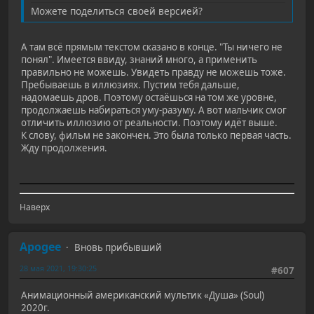
Можете поделиться своей версией?
А там всё прямым текстом сказано в конце. "Ты ничего не
понял". Имеется ввиду, знаний много, а применить
правильно не можешь. Увидеть правду не можешь тоже.
Пребываешь в иллюзиях. Пустим тебя дальше,
надомаешь дров. Поэтому остаёшься на том же уровне,
продолжаешь набираться уму-разуму. А вот мальчик смог
отличить иллюзию от реальности. Поэтому идёт выше.
К слову, фильм не закончен. Это была только первая часть.
Жду продолжения.
Наверх
Apogee
Вновь прибывший
28 мая 2021, 19:30:25
#607
Анимационный американский мультик «Душа» (Soul)
2020г.