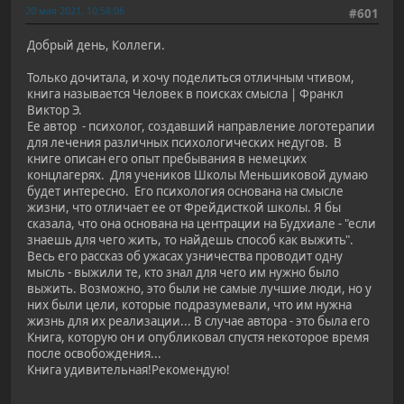
20 мая 2021, 10:58:06
#601
Добрый день, Коллеги.
Только дочитала, и хочу поделиться отличным чтивом,
книга называется Человек в поисках смысла | Франкл
Виктор Э.
Ее автор - психолог, создавший направление логотерапии
для лечения различных психологических недугов. В
книге описан его опыт пребывания в немецких
концлагерях. Для учеников Школы Меньшиковой думаю
будет интересно. Его психология основана на смысле
жизни, что отличает ее от Фрейдисткой школы. Я бы
сказала, что она основана на центрации на Будхиале - "если
знаешь для чего жить, то найдешь способ как выжить".
Весь его рассказ об ужасах узничества проводит одну
мысль - выжили те, кто знал для чего им нужно было
выжить. Возможно, это были не самые лучшие люди, но у
них были цели, которые подразумевали, что им нужна
жизнь для их реализации... В случае автора - это была его
Книга, которую он и опубликовал спустя некоторое время
после освобождения...
Книга удивительная!Рекомендую!