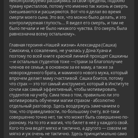
неконтролируемо расширяясь за свои пределы, подобно
туману кристаллов, потому что именно так жизнь и смерть
смешиваются и расширяются. Вот что я делал во время
смерти моего сына. Это все, что можно было делать, и это
контролируемая глупость... Я видел его смерть, и там не
было печали и не было никакого чувства. Его смерть была
равнозначна всему остальному».
Главная героиня «Нашей жизни» Александра (Сашка)
Самохина, к сожалению, не училась у Дона Хуана и
поэтому по всей книге красной линией проходят Сашкины
—и остальных студентов тоже —страхи за благополучие
членов ее семьи, в основном за ее маму, а также за
новорожденного брата, и маминого нового мужа, который
впрочем делает маму счастливой. Сашка боится, потому
что страх — это тот самый инструмент, который в Институте
сочли как самый эффективный, чтобы мотивировать
студентов на учебу. Сама тема о том, правильно ли это
мотивировать обучении магии страхом - абсолютно
отдельный разговор. Здесь воздержусь замечанием о
том, что справедливости, по-большому счету, всё-таки
совершенно точно нет, так что может быть совершенно по-
разному. На то это и магия, что билет в неё у каждого свой.
Кого-то она ведёт мягко и тактично, а другого — совсем не
мягко и уж очень не тактично. Здесь принципиально само