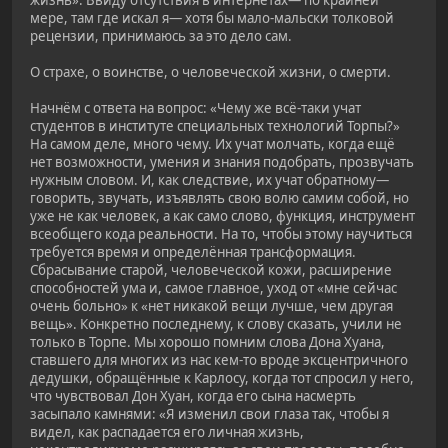
мере, там где искал я— хотя бы мало-мальски толковой
рецензии, принимаюсь за это дело сам.
О страхе, о воинстве, о человеческой жизни, о смерти.
Начнём с ответа на вопрос: «Чему же всё-таки учат
студентов в институте специальных технологий Торпы?»
На самом деле, много чему. Их учат молчать, когда ещё
нет возможности, умения и знания подобрать, прозвучать
нужным словом. И, как следствие, их учат обратному—
говорить, звучать, изъявлять свою волю самим собой, но
уже не как человек, а как само слово, функция, инструмент
всеобщего кода реальности. На то, чтобы этому научиться
требуется время и определённая трансформация.
Сбрасывание старой, человеческой кожи, расширение
способностей ума и, самое главное, уход от «мне сейчас
очень больно» к «нет никакой вещи лучше, чем другая
вещь». Конкретно последнему, к слову сказать, учили не
только в Торпе. Мы хорошо помним слова Дона Хуана,
ставшего для многих из нас кем-то вроде эксцентричного
дедушки, обращённые к Карлосу, когда тот спросил у него,
что чувствовал Дон Хуан, когда его сына насмерть
засыпало камнями: «Я изменил свои глаза так, чтобы я
видел, как распадается его личная жизнь,