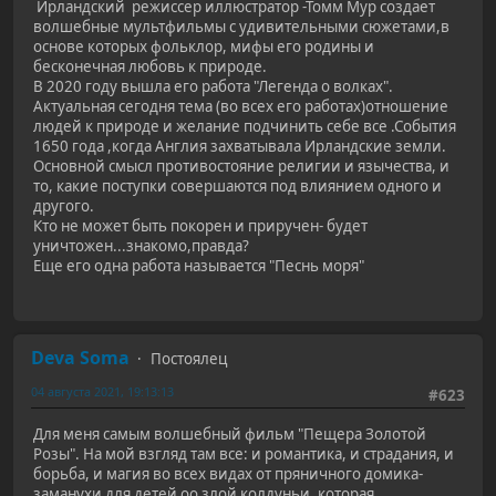
Ирландский режиссер иллюстратор -Томм Мур создает
волшебные мультфильмы с удивительными сюжетами,в
основе которых фольклор, мифы его родины и
бесконечная любовь к природе.
В 2020 году вышла его работа "Легенда о волках".
Актуальная сегодня тема (во всех его работах)отношение
людей к природе и желание подчинить себе все .События
1650 года ,когда Англия захватывала Ирландские земли.
Основной смысл противостояние религии и язычества, и
то, какие поступки совершаются под влиянием одного и
другого.
Кто не может быть покорен и приручен- будет
уничтожен...знакомо,правда?
Еще его одна работа называется "Песнь моря"
Deva Soma
Постоялец
04 августа 2021, 19:13:13
#623
Для меня самым волшебный фильм "Пещера Золотой
Розы". На мой взгляд там все: и романтика, и страдания, и
борьба, и магия во всех видах от пряничного домика-
заманухи для детей оо злой колдуньи, которая