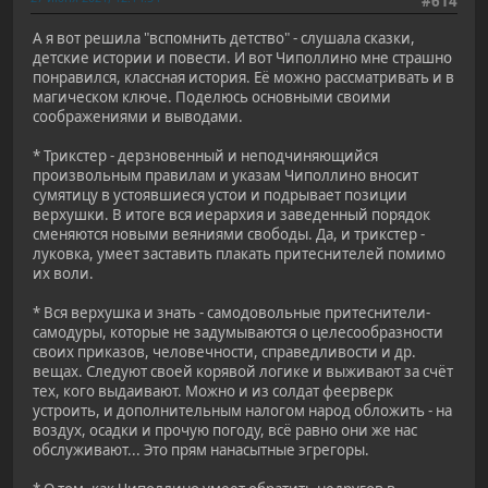
#614
А я вот решила "вспомнить детство" - слушала сказки,
детские истории и повести. И вот Чиполлино мне страшно
понравился, классная история. Её можно рассматривать и в
магическом ключе. Поделюсь основными своими
соображениями и выводами.
* Трикстер - дерзновенный и неподчиняющийся
произвольным правилам и указам Чиполлино вносит
сумятицу в устоявшиеся устои и подрывает позиции
верхушки. В итоге вся иерархия и заведенный порядок
сменяются новыми веяниями свободы. Да, и трикстер -
луковка, умеет заставить плакать притеснителей помимо
их воли.
* Вся верхушка и знать - самодовольные притеснители-
самодуры, которые не задумываются о целесообразности
своих приказов, человечности, справедливости и др.
вещах. Следуют своей корявой логике и выживают за счёт
тех, кого выдаивают. Можно и из солдат феерверк
устроить, и дополнительным налогом народ обложить - на
воздух, осадки и прочую погоду, всё равно они же нас
обслуживают... Это прям нанасытные эгрегоры.