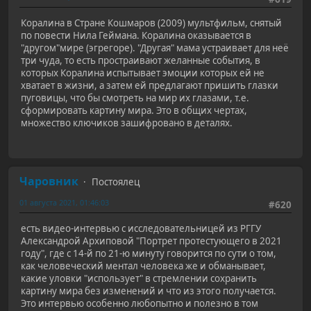
Коралина в Cтране Кошмаров (2009) мультфильм, снятый
по повести Нила Геймана. Коралина оказывается в
"другом"мире (эгрегоре). "Другая" мама устраивает для неё
три чуда, то есть простраивают желанные события, в
которых Коралина испытывает эмоции которых ей не
хватает в жизни, а затем ей предлагают пришить глазки
пуговицы, что бы смотреть на мир их глазами, т.е.
сформировать картину мира. Это в общих чертах,
множество ключиков зашифровано в деталях.
Чаровник
Постоялец
01 августа 2021, 01:46:03
#620
есть видео-интервью с исследовательницей из РГГУ
Александрой Архиповой "Портрет протестующего в 2021
году", где с 14-й по 21-ю минуту говорится по сути о том,
как человеческий ментал человека же и обманывает,
какие уловки "использует" в стремлении сохранить
картину мира без изменений и что из этого получается.
Это интервью особенно любопытно и полезно в том