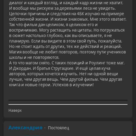
диалог и каждый взгляд, и каждый кадр жизни не хватит.
И вообще мы рискуем за деревьями леса не увидеть.
Цепочки причины и следствия на 4БК изучаю на примере
собственной жизни. И жизни знакомых. Мне этого хватает.
Так что фильм дан целиком, я целиком его и
воспринимаю. Могу растащить на цитаты. Но погружаться
в сюжет настолько глубоко, как вы описываете, я не
планирую. Если вы видите в этом свой путь, пожалуйста.
Но не стоит ждать от других, тех же действий и реакций.
Магия вообще не любит повторов, поэтому пути учеников
школы и не повторяются.
А то что магом снято. С таких позиций и Роулинг тоже маг.
И Джордан. И братья Стругацкие. И ещё целая куча
авторов, которых хочется изучить. Нет ни одной вещи
лучше, чем другая вещь. Чем другой фильм. Чем другая
книга и новые герои. Успехов в изучении!
Наверх
Александрия
Постоялец