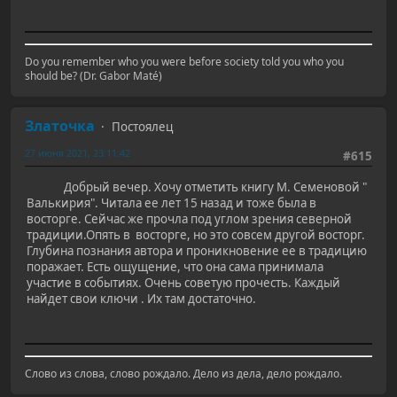
Do you remember who you were before society told you who you
should be? (Dr. Gabor Maté)
Златочка
Постоялец
27 июня 2021, 23:11:42
#615
Добрый вечер. Хочу отметить книгу М. Семеновой "
Валькирия". Читала ее лет 15 назад и тоже была в
восторге. Сейчас же прочла под углом зрения северной
традиции.Опять в восторге, но это совсем другой восторг.
Глубина познания автора и проникновение ее в традицию
поражает. Есть ощущение, что она сама принимала
участие в событиях. Очень советую прочесть. Каждый
найдет свои ключи . Их там достаточно.
Слово из слова, слово рождало. Дело из дела, дело рождало.