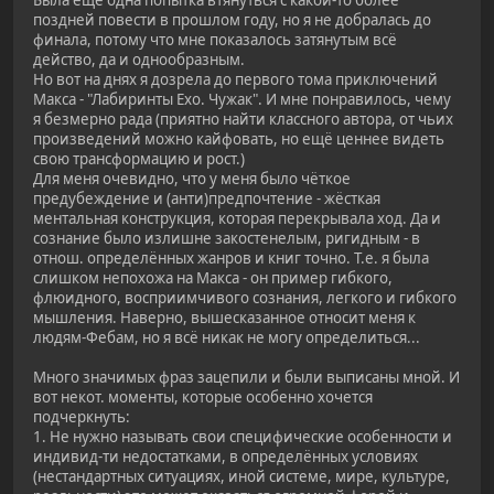
Была ещё одна попытка втянуться с какой-то более
поздней повести в прошлом году, но я не добралась до
финала, потому что мне показалось затянутым всё
действо, да и однообразным.
Но вот на днях я дозрела до первого тома приключений
Макса - "Лабиринты Ехо. Чужак". И мне понравилось, чему
я безмерно рада (приятно найти классного автора, от чьих
произведений можно кайфовать, но ещё ценнее видеть
свою трансформацию и рост.)
Для меня очевидно, что у меня было чёткое
предубеждение и (анти)предпочтение - жёсткая
ментальная конструкция, которая перекрывала ход. Да и
сознание было излишне закостенелым, ригидным - в
отнош. определённых жанров и книг точно. Т.е. я была
слишком непохожа на Макса - он пример гибкого,
флюидного, восприимчивого сознания, легкого и гибкого
мышления. Наверно, вышесказанное относит меня к
людям-Фебам, но я всё никак не могу определиться...
Много значимых фраз зацепили и были выписаны мной. И
вот некот. моменты, которые особенно хочется
подчеркнуть:
1. Не нужно называть свои специфические особенности и
индивид-ти недостатками, в определённых условиях
(нестандартных ситуациях, иной системе, мире, культуре,