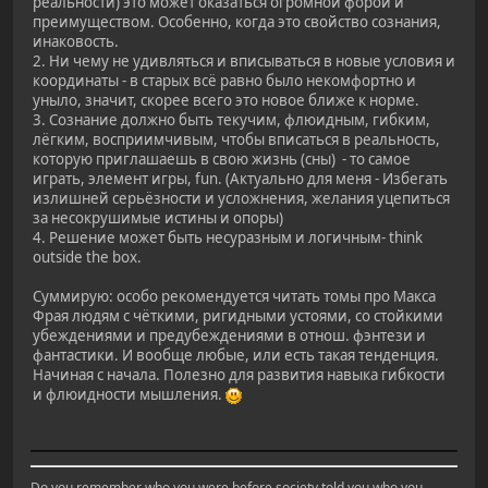
реальности) это может оказаться огромной форой и
преимуществом. Особенно, когда это свойство сознания,
инаковость.
2. Ни чему не удивляться и вписываться в новые условия и
координаты - в старых всё равно было некомфортно и
уныло, значит, скорее всего это новое ближе к норме.
3. Сознание должно быть текучим, флюидным, гибким,
лёгким, восприимчивым, чтобы вписаться в реальность,
которую приглашаешь в свою жизнь (сны) - то самое
играть, элемент игры, fun. (Актуально для меня - Избегать
излишней серьёзности и усложнения, желания уцепиться
за несокрушимые истины и опоры)
4. Решение может быть несуразным и логичным- think
outside the box.
Суммирую: особо рекомендуется читать томы про Макса
Фрая людям с чёткими, ригидными устоями, со стойкими
убеждениями и предубеждениями в отнош. фэнтези и
фантастики. И вообще любые, или есть такая тенденция.
Начиная с начала. Полезно для развития навыка гибкости
и флюидности мышления.
Do you remember who you were before society told you who you