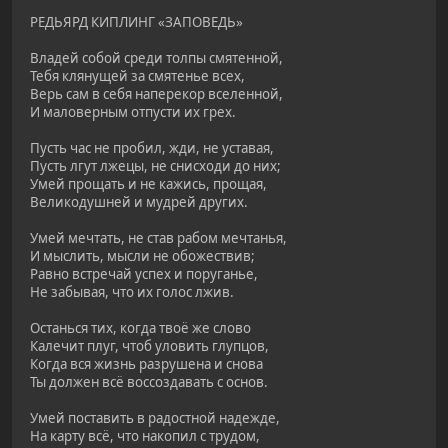
РЕДЬЯРД КИПЛИНГ «ЗАПОВЕДЬ»
Владей собой среди толпы смятенной,
Тебя клянущей за смятенье всех,
Верь сам в себя наперекор вселенной,
И маловерным отпусти их грех.
Пусть час не пробил, жди, не уставая,
Пусть лгут лжецы, не снисходи до них;
Умей прощать и не кажись, прощая,
Великодушней и мудрей других.
Умей мечтать, не став рабом мечтанья,
И мыслить, мысли не обожествив;
Равно встречай успех и поруганье,
He забывая, что их голос лжив.
Останься тих, когда твоё же слово
Калечит плуг, чтоб уловить глупцов,
Когда вся жизнь разрушена и снова
Ты должен всё воссоздавать c основ.
Умей поставить в радостной надежде,
Ha карту всё, что накопил c трудом,