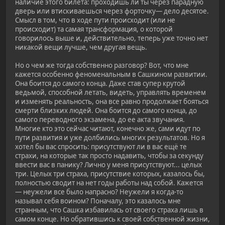
наличие этого билета: проходишь ли ты через парадную
дверь или втискиваешься через форточку— дело десятое.
Смысл в том, что в ходе пути происходит (или не
происходит) та самая трансформация, о которой
говорилось выше и, действительно, теперь уже точно нет
никакой вещи лучше, чем другая вещь.
Но о чем же тогда собственно разговор? Вот, что мне
кажется особенно феноменальным в Сашкином развитии.
Она боится до самого конца. Даже став супер крутой
ведьмой, способной летать, видеть, управлять временем
и изменять реальность, она все равно продолжает бояться
смерти близких людей. Она боится до самого конца, до
самого переводного экзамена, до ее акта звучания.
Многие кто это сейчас читают, конечно же, сами идут по
пути развития и уже долбились многих результатов. Но я
хотел бы вас спросить: присутствуют ли в вас ещё те
страхи, на которые так просто надавить, чтобы за секунду
ввести вас в панику? Лично у меня присутствуют... целых
три. Целых три страха, присутствие которых, казалось бы,
полностью сводит на нет годы работы над собой. Кажется
— неужели все было напрасно? Неужели я когда-то
называл себя воином? Поначалу, это казалось мне
странным, что Сашка избавилась от своего страха лишь в
самом конце. Но обратившись к своей собственной жизни,