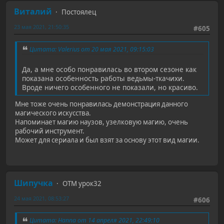
Виталий
Постоялец
23 мая 2021, 21:50:35
#605
Цитата: Valerius от 20 мая 2021, 09:15:03
Да, а мне особо понравилась во втором сезоне как
показана особенность работы ведьмы-ткачихи.
Вроде ничего особенного не показали, но красиво.
Мне тоже очень понравилась демонстрация данного
магического искусства.
Напоминает магию наузов, узелковую магию, очень
рабочий инструмент.
Может для сериала и был взят за основу этот вид магии.
Шипучка
ОТМ урок32
24 мая 2021, 08:53:27
#606
Цитата: Hanna от 14 апреля 2021, 22:49:10