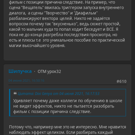
фильм с позиции причина следствие. На пример, что
сцена "Вещатель" явилась триггером запуска внутреннего
диалога, а сцены "Творчество" и "Диафильм"
разбалансируют вектора целей. Никто не задаётся
вопросом почему так "вкусненько", ведь сюжет простой,
какой то мальчик куда то попал ходит беседует и ВСЁ. Я
пока не до конца разгребла последствия просмотра, но
есть и плюсы т.е это уникальное пособие по практической
магии высочайшего уровня.
Шипучка
ОТМ урок32
04 июня 2021, 16:50:16
#610
Цитата: Dixi Genya от 04 июня 2021, 16:17:53
Удивляет почему даже коллеги по обучению в школе
не видят эффектов, никто не пытается разобрать
фильм с позиции причина следствие.
Потому что, например мне это не интересно. Мне нравится
наблюдать эффект целиком. Если разбирать каждый