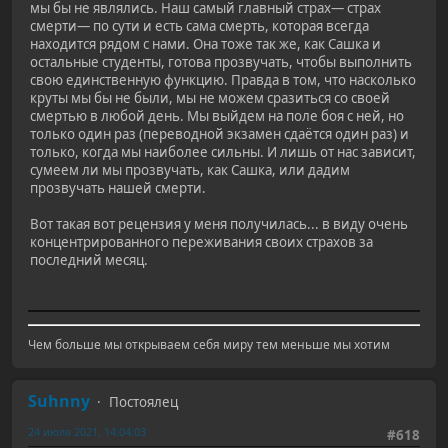
мы бы не являлись. Наш самый главный страх— страх
смерти— по сути и есть сама смерть, которая всегда
находится рядом с нами. Она тоже так же, как Сашка и
остальные студенты, готова прозвучать, чтобы выполнить
свою единственную функцию. Правда в том, что насколько
круты мы бы не были, мы не можем сразиться со своей
смертью в любой день. Мы выйдем на поле боя с ней, но
только один раз (переводной экзамен сдаётся один раз) и
только, когда мы наиболее сильны. И лишь от нас зависит,
сумеем ли мы прозвучать, как Сашка, или дадим
прозвучать нашей смерти.
Вот такая вот рецензия у меня получилась... в виду очень
концентрированного переживания своих страхов за
последний месяц.
Чем больше мы открываем себя миру тем меньше мы хотим
Suhnny
Постоялец
24 июля 2021, 14:04:03
#618