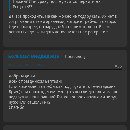
Пажей? Или сразу после десяток перейти на
Рыцарей?
Да, все проходить. Пажей можно не подгружать, их нет в
сопряжении с теми арканами, которые требуют повтора.
Идите быстрее, по пару дней, но внимательно. Все же
остальные должны дать дополнительное раскрытие.
Большая Медведица
Постоялец
30 апреля 2020, 13:15:12
#56
Добрый день!
Всех с праздником Белтайн!
Если возникает потребность подгрузить точечно арканы
Брия ( при прохождении тузов), нужно ли дополнительно
подгружать ещё башню? Тот же вопрос к арканам Ацилут,
нужен ли отшельник?
Спасибо!