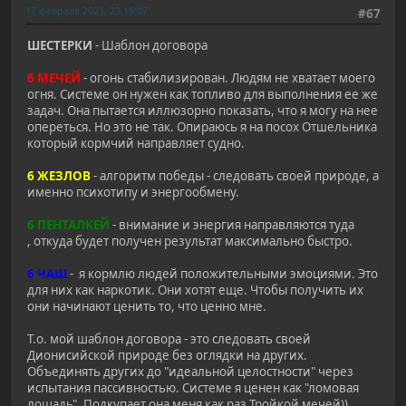
17 февраля 2021, 23:16:07
#67
ШЕСТЕРКИ
- Шаблон договора
6 МЕЧЕЙ
- огонь стабилизирован. Людям не хватает моего
огня. Системе он нужен как топливо для выполнения ее же
задач. Она пытается иллюзорно показать, что я могу на нее
опереться. Но это не так. Опираюсь я на посох Отшельника
который кормчий направляет судно.
6 ЖЕЗЛОВ
- алгоритм победы - следовать своей природе, а
именно психотипу и энергообмену.
6 ПЕНТАЛКЕЙ
- внимание и энергия направляются туда
, откуда будет получен результат максимально быстро.
6 ЧАШ
- я кормлю людей положительными эмоциями. Это
для них как наркотик. Они хотят еще. Чтобы получить их
они начинают ценить то, что ценно мне.
Т.о. мой шаблон договора - это следовать своей
Дионисийской природе без оглядки на других.
Объединять других до "идеальной целостности" через
испытания пассивностью. Системе я ценен как "ломовая
лошадь". Подкупает она меня как раз Тройкой мечей))