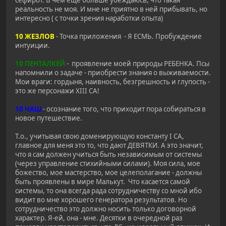
сефирот. В чем еще больше убеждаюсь, что такая
реальность не моя. И мне не приятно в ней прибывать, но
интересно ( с точки зрения наработки опыта)
10 ЖЕЗЛОВ
- Точка приложения - Я ЕСМЬ. Пробуждение
интуиции.
10 ПЕНТАЛКЕЙ
- проявление моей природы РЕБЕНКА. Псы
напомнили о задаче - приобрести знания о выживаемости.
Мои враги: гордыня, наивность, безгрешность и глупость -
это же персонажи ХIII СА!
10 ЧАШ
- осознание того, что приходит пора собираться в
новое путешествие.
Т.о., учитывая свою доменирующую константу I CA,
главное для меня это то, что дают ДЕВЯТКИ. А это значит,
что я сам должен учиться быть независимым от системы
(через управление стихийными силами). Моя сила, мое
божество, мое мастерство, мое целеполагание - должны
быть проявлены в мире Малькут. Что касается самой
системы, то она всегда рада сотрудничеству со мной ибо
видит во мне хорошего генератора результатов. Но
сотрудничество это должно носить только договорной
характер. Я-ей, она - мне. Десятки в очередной раз