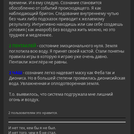
времени. И я ему следую. Сознание становится
обособленно от событий происходящего. Я как
наблюдающий бригон. Следование внутреннему чутью
без чьих либо подсказок приводит к желаемому
результату. Интуитивно находишь или сам себе создаешь
условия ( как анаэроб) Без воздуха жить можно, но это
труднее и медленнее.
2 ПЕНТАКЛЕЙ
- состояние эмоционального нуля. Земля
поглотила всю воду. Я принят своей кастой. Стали понятны
правила игры в которую я играю уже очень давно.
Пентакли жонглёра не равны.
2 ЧАШ
- сознание легко надевает маску как Феба так и
Диониса. Но в большей степени проявилась дионисийская
вода. Увлажненная и оплодотворенная земля.
Т.о. выявилось, что система подгружала мне лишний
огонь и воздух.
2 пользователям это нравится.
И нет тех, кем бы я не был.
И нет того, чем я б не стал.