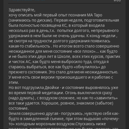
#60
Здравствуйте,
хочу описать мой первый опыт познания МА Таро
(занимаюсь по дискам). Первая неделя, подготовительная
была полностью посвящена КС, в который входила
несколько раз в день,т.к. попытки долгого, непрерывного
удержания в нем были не очень удачны. К концу недели ,
не смотря на трудности долгого удержания появилась
какая-то стабильность . Но итогом всего стало совершенно
неожиданное для меня состояние «все плохо»... как будто
и не было этих двух лет в Школе, всех этих курсов, практик
и чисток АС, как будто меня выбросило туда, откуда я
стараюсь выбраться, все как будто «обнулилось» до
прежнего состояния. Это стало для меня неожиданностью.
У меня есть свои версии произошедшего и я работаю с
этим.
Но вот подгрузила Двойки - и состояние выровнялось уже
во время первой медитации. Огонь выключился сразу
(надо думать) , с воздухом сложнее, но как-то «завинтить»
все таки удается. Хорошое, ровное, знакомое (забытое)
состояние.
Земля совершенно другая - погружаясь ,чувствую себя как-
будто в замедленной съемке, при этом выдыхаю «почему-
то» холодным морозным воздухом.Спускаюсь ниже