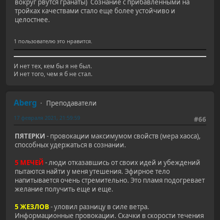
вокруг рвутся гранаты) Сознание с прибавленными на
тройках качествами стало еще более устойчиво и
целостнее.
1 пользователю это нравится.
И нет тех, кем бы я не был.
И нет того, чем я б не стал.
Aberg
Преподаватели
17 февраля 2021, 21:59:59
#66
ПЯТЕРКИ
- провокации максимумом свойств (мера хаоса),
способных удержаться в сознании.
5 МЕЧЕЙ
- люди отказавшись от своих идей и убеждений
пытаются найти у меня утешения. Эфирное тело
напитывается очень стремительно. Это пламя подогревает
желание получить еще и еще.
5 ЖЕЗЛОВ
- уловил разницу в силе ветра.
Информационные провокации. Скачки в скорости течения