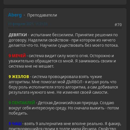
Aberg
Преподаватели
19 февраля 2021, 11:21:31
#70
ДЕВЯТКИ
- испытание бессилием. Принятие решения по
договору. Наделили свойством - при котором из ничего
делается что-то. Научили существовать без моего потока.
9 МЕЧЕЙ
- система видит силу моего огня. Осторожно и
уважительно обращается со мной. Я занимаюсь своим и
система мне не мешает.
9 ЖЕЗЛОВ
- система провоцировала взять чужие
алгоритмы. Мне помогал мой ДЪЯВОЛ - я играл роль что
беру роль исполнителя этого алгоритма, а сам добивался
результата нужного мне. Не изменял своей самости.
9 ПЕНТАКЛЕЙ
- Детская Дионисийская природа. Создаю
вокруг себя интересную среду. Но сначала выжить - потом
победить.
9 ЧАШ
- взять 9 альтернатив мне вполне реально. Я факир,
притворяющийся своим в толпе мира Йецира. Свойство