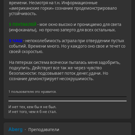
времени. Несмотря на т.н. Информационные
«американские горки» сознание продемонстрировало
устойчивость.
5 ПЕНТАКЛЕЙ
- мое окно высоко и проницаемо для света
(инфоканалы), но прочно заперто для всех остальных.
5 ЧАШ
- непоколебимость астрала при отвердении пустых
событий. Времени много. Но у каждого оно свое и течет со
своей скоростью.
На пятерках система всячески пыталась меня задобрить,
подкупить. Действует все так же через чувство
безопасности: подсовывает поток денег,удачи. Но
сознание демонстрирует несокрушимость.
1 пользователю это нравится.
И нет тех, кем бы я не был.
И нет того, чем я б не стал.
Aberg
Преподаватели