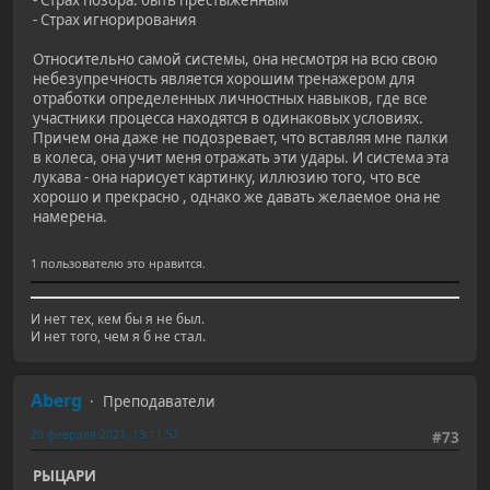
- Страх позора: быть престыженным
- Страх игнорирования
Относительно самой системы, она несмотря на всю свою
небезупречность является хорошим тренажером для
отработки определенных личностных навыков, где все
участники процесса находятся в одинаковых условиях.
Причем она даже не подозревает, что вставляя мне палки
в колеса, она учит меня отражать эти удары. И система эта
лукава - она нарисует картинку, иллюзию того, что все
хорошо и прекрасно , однако же давать желаемое она не
намерена.
1 пользователю это нравится.
И нет тех, кем бы я не был.
И нет того, чем я б не стал.
Aberg
Преподаватели
20 февраля 2021, 13:11:57
#73
РЫЦАРИ