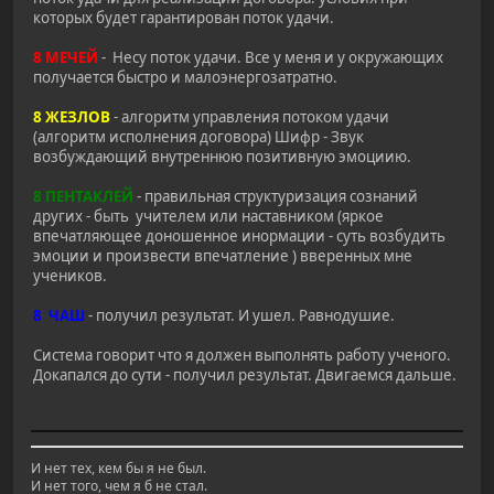
которых будет гарантирован поток удачи.
8 МЕЧЕЙ
- Несу поток удачи. Все у меня и у окружающих
получается быстро и малоэнергозатратно.
8 ЖЕЗЛОВ
- алгоритм управления потоком удачи
(алгоритм исполнения договора) Шифр - Звук
возбуждающий внутреннюю позитивную эмоциию.
8 ПЕНТАКЛЕЙ
- правильная структуризация сознаний
других - быть учителем или наставником (яркое
впечатляющее доношенное инормации - суть возбудить
эмоции и произвести впечатление ) вверенных мне
учеников.
8 ЧАШ
- получил результат. И ушел. Равнодушие.
Система говорит что я должен выполнять работу ученого.
Докапался до сути - получил результат. Двигаемся дальше.
И нет тех, кем бы я не был.
И нет того, чем я б не стал.