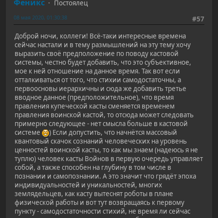
Феникс
Постоялец
08 мая 2020, 01:30:38
#57
Доброй ночи, коллеги! Всё-таки интересные времена
сейчас настали и в тему размышлений на эту тему хочу
выразить своё предположение по поводу кастовой
системы, честно будет добавить, что это субъективное,
мое к ней отношение на данное время. Так вот если
отталкиваться от того, что стихии самодостаточны, а
первоосновы иерархичны и сюда же добавить третье
вводное данное (предположительное), что время
правления купеческой касты сменяется временем
правления воинской кастой, то отсюда может следовать
примерно следующее - нет смысла больше в кастовой
системе
) Если допустить, что начнётся массовый
квантовый скачок сознаний человеческих на уровень
ценностей воинской касты, то как мы знаем (надеюсь я не
туплю) человек касты Войнов в первую очередь управляет
собой, а также способен на глубину в том числе в
познании и самопознании. А это значит что грядёт эпоха
индивидуальностей и уникальностей, многих
землядельцев, как касту вытеснят роботы в плане
физической работы и вот тут возвращаясь к первому
пункту - самодостаточности стихий, не время ли сейчас