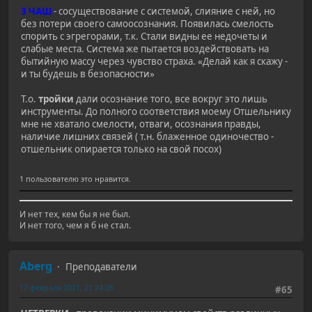
3 ЧАШ
- сосуществование с системой, слияние с ней, но
без потери своего самоосознания. Появилась смелость
спорить с эгрегорами, т.к. Стали видны ее недочеты и
слабые места. Система же пытается воздействовать на
бытийную массу через чувство страха. «Делай как я скажу -
и ты будешь в безопасности»
Т.о.
тройки
дали осознание того, все вокруг это лишь
инструменты. До полного соответствия моему Отшельнику
мне не хватало смелости, отваги, осознания правды,
наличие лишних связей ( т.н. блаженное одиночество -
отшельник опирается только на свой посох)
1 пользователю это нравится.
И нет тех, кем бы я не был.
И нет того, чем я б не стал.
Aberg
Преподаватели
17 февраля 2021, 21:24:26
#65