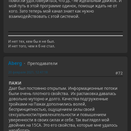
помогли удостовериться, что ДС - не идеальный движок. И
мой путь в этой программе одинок, помощи ждать не от
кого. Зато теперь мой канал знает как нужно
взаимодействовать с этой системой.
И нет тех, кем бы я не был.
И нет того, чем я б не стал.
Aberg
Преподаватели
20 февраля 2021, 12:47:18
#72
ПАЖИ
Даат был постоянно открытым. Информационные потоки
были очень плотного свойства. Их распаковка давалась
довольно муторно и долго. Качества подгруженные
тройками на Пажах дополнились волей,
беспринципностью, ощущением силы своей
сексуальности/привлекательности и повышением
уверенности в своих силах и себе. Так выглядел мой
двойник на 15СА. Это его свойства, которые мне удалось
наработать.