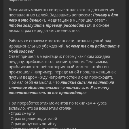
Выявились моменты которые отвлекают от достижения
поставленных целей. Задавшись вопросом :
Почему и для
чего я это делаю?
В медитации в ЯЕ пришел ответ -
чтобы заглушить тревогу, расслабиться.
В основе
лежал страх перед ответственностью.
Работая со страхом ответсвенности, всплыл целый ряд
иррациональных убеждений.
Почему же они работают в
моей голове?
Ответ пришел в медитации: потому как я сам ожидаю
неудачу, прибывая в состоянии тревоги. Тем самым,
приближаю этот неблагоприятный момент ,чтобы он
произошел ( например, передо мной прошла женщина с
пустым ведром - жду неприятностей и они происходят).
Поймал себя на мысли, что
никакие силы не влияют на
стечение обстоятельств - а только сам. Я сам несу
ответственность за все происходящее
.
При проработке этих моментов по техникам 4 курса
всплыло, что за всем этим стояли
- Страх смерти
- Страх оценки родителей
- Страх допустить ошибку