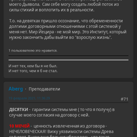
моего Дьявола. Сам себе могу создать любой поток из
силы стихий и воплотить их в реальности.
Т.о. на девятках пришло осознание, что обремененности
долгими договорными отношениями с этой системой у
меня нет. Мир Йецира - не мой мир. Это Институт, который
нужно закончить дабы выйти во "взрослую жизнь".
1 пользователю это нравится.
И нет тех, кем бы я не был.
И нет того, чем я б не стал.
Aberg
Преподаватели
19 февраля 2021, 11:36:29
#71
ДЕСЯТКИ
- гарантии системы мне ( то что я получу) в
случае моего согласия на договор с ней.
10 МЕЧЕЙ
- ценность извлеченная из договора -
НЕЧЕЛОВЕЧЕСКАЯ! Вижу уязвимости системы Древа