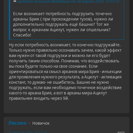
Цитата: Большая Медведица от 30 апреля 2020, 13:15:12
Если возникает потребность подгрузить точечно
арканы Брия ( при прохождении тузов), нужно ли
дополнительно подгружать ещё башню? Тот же
вопрос к арканам Ацилут, нужен ли отшельник?
Спасибо!
Ну если потребность возникает, то конечно подгружайте.
Только нужно правильно осознавать зачем, какой эффект
вам нужен от такой подгрузки и можно ли его будет
получить таким способом. Понимая, что воздействовать
вы пока будете только на свое сознание. Если
ориентироваться на смысл арканов мира Брия - инъекции
для проявления нужного результата, а Ацилут - активация
констант, то думаю- не ошибетесь. Башню не нужно
подгружать, если вам необходимо точечное воздействие
какого-то аркана Брия, а вот в арканы мира Ацилут
правильнее входить через 9й.
Леслин
Новичок
17 августа 2020, 10:27:26