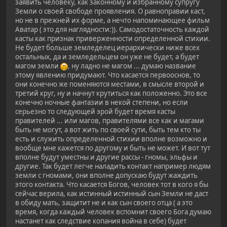
заявить человеку, как законному и избранному супругу
Земли о своей свободе проявления. О равноправии каст,
но не в прежней их форме, а нечто напоминающее фильм
Аватар ( это для наглядности:)). Самодостаточность каждой
касты как признак приверженности определенной стихии.
Не будет больше земледелец иерархически ниже всех
остальных, да и земледельцем он уже не будет, а будет
магом земли
, ну ладно не магом ... думаю название
этому явлению придумают. Что касается первооснов, то
они конечно же поменяются местами, в смысле второй и
третий круг, ну и начнут крутиться как положенно. Это все
конечно ночные фантазии в некой степени, но если
серьезно то следующей эрой будет время касты
правителей ... или магов, правителями все как и магами
быть не могут, а вот жить по своей сути, быть тем кто ты
есть и служить определенной стихии вполне возможно и
вообще мне кажется по другому и быть не может. И вот тут
вполне будут уместны и другие рассы - гномы, эльфы и
другие. Так будет легче наладить контакт например людям
земли с гномами, они вполне допускаю будут жаждить
этого контакта. Что касается Богов, человек тот в кого я бы
сейчас верила, как истинный истинный сын Земли не даст
в обиду мать, защитит не и как сын своего отца ( а это
время, когда каждый человек вспомнит своего Бога думаю
настанет как следствие копания война в себе) будет