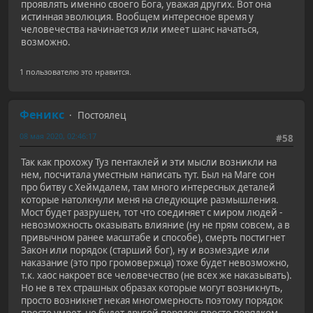
проявлять именно своего Бога, уважая других. Вот она
истинная эволюция. Вообщем интересное время у
человечества начинается или имеет шанс начаться,
возможно.
1 пользователю это нравится.
Феникс
Постоялец
08 мая 2020, 02:46:17
#58
Так как прохожу Туз пентаклей и эти мысли возникли на
нем, посчитала уместным написать тут. Был на Маге сон
про битву с Хеймдалем, там много интересных деталей
которые натолкнули меня на следующие размышления.
Мост будет разрушен, тот что соединяет с миром людей -
невозможность оказывать влияние (ну не прям совсем, а в
привычном ранее масштабе и способе), смерть постигнет
Закон или порядок (старший бог), ну и возмездие или
наказание (это про громовержца) тоже будет невозможно,
т.к. хаос накроет все человечество (не всех же наказывать).
Но не в тех страшных образах которые могут возникнуть,
просто возникнет некая многомерность поэтому порядок