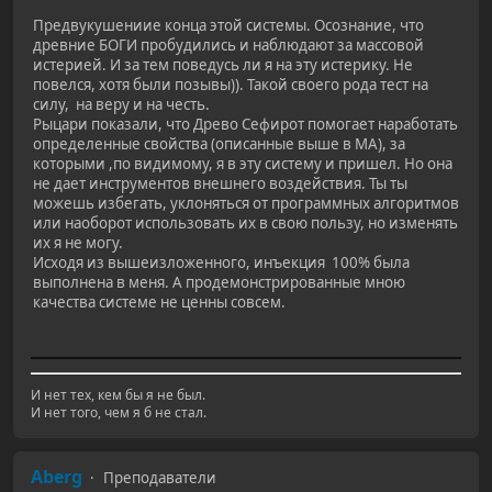
Предвукушениие конца этой системы. Осознание, что
древние БОГИ пробудились и наблюдают за массовой
истерией. И за тем поведусь ли я на эту истерику. Не
повелся, хотя были позывы)). Такой своего рода тест на
силу, на веру и на честь.
Рыцари показали, что Древо Сефирот помогает наработать
определенные свойства (описанные выше в МА), за
которыми ,по видимому, я в эту систему и пришел. Но она
не дает инструментов внешнего воздействия. Ты ты
можешь избегать, уклоняться от программных алгоритмов
или наоборот использовать их в свою пользу, но изменять
их я не могу.
Исходя из вышеизложенного, инъекция 100% была
выполнена в меня. А продемонстрированные мною
качества системе не ценны совсем.
И нет тех, кем бы я не был.
И нет того, чем я б не стал.
Aberg
Преподаватели