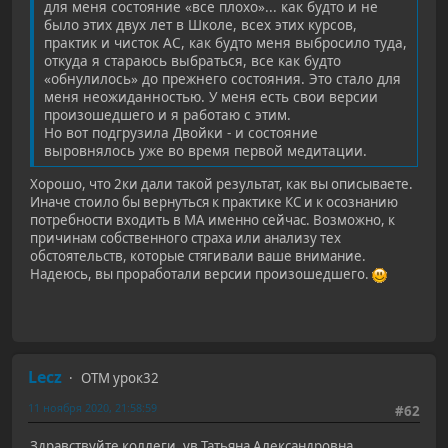
для меня состояние «все плохо»... как будто и не
было этих двух лет в Школе, всех этих курсов,
практик и чисток АС, как будто меня выбросило туда,
откуда я стараюсь выбраться, все как будто
«обнулилось» до прежнего состояния. Это стало для
меня неожиданностью. У меня есть свои версии
произошедшего и я работаю с этим.
Но вот подгрузила Двойки - и состояние
выровнялось уже во время первой медитации.
Хорошо, что 2ки дали такой результат, как вы описываете.
Иначе стоило бы вернуться к практике КС и к осознанию
потребности входить в МА именно сейчас. Возможно, к
причинам собственного страха или анализу тех
обстоятельств, которые стягивали ваше внимание.
Надеюсь, вы проработали версии произошедшего.
Lecz
ОТМ урок32
11 ноября 2020, 21:58:59
#62
Здравствуйте коллеги, ув.Татьяна Александровна.