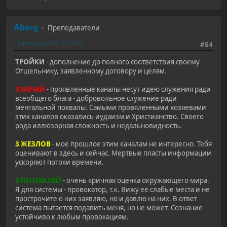
Aberg
Преподаватели
17 февраля 2021, 21:01:49
#64
ТРОЙКИ
- дополнение до полного соответствия своему
Отшельнику, заявленному договору и целям.
3 МЕЧЕЙ
- проявленные каналы несут идею служения ради
всеобщего блага - добровольное служение ради
ментальной похвалы. Самыми провяленными хозяевами
этих каналов оказались иудаизм и Христианство. Своего
рода иллюзорная сложность и недальновидность.
3 ЖЕЗЛОВ
- мое прошлое этим каналам не интересно. Тебя
оценивают в здесь и сейчас. Мертвые пласты информации
ускоряют потоки времени.
3 ПЕНТАКЛЕЙ
- очень кричная оценка окружающего мира.
Я для системы - провокатор, т.к. Вижу ее слабые места и не
прострочите о них заявляю, но и давлю на них. В ответ
система пытается подавить меня, но не может. Сознание
устойчиво к любым провокациям.