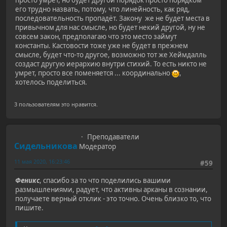
просто умрет, но будет другой порядок просто порядком
его трудно назвать, потому, что линейность, как ряд,
последовательность пропадёт. Закону же не будет места в
привычном для нас смысле, но будет некий другой, ну не
совсем закон, предполагаю что это место займут
константы. Кастовости тоже уже не будет в прежнем
смысле, будет что-то другое, возможно тот же Хеймдалль
создаст другую иерархию внутри стихий. То есть никто не
умрет, просто все поменяется ... координально
,
хотелось поделиться.
3 пользователям это нравится.
Преподаватели
Сидельникова
Модератор
11 мая 2020, 16:23:46
#59
Феникс
, спасибо за то что поделились вашими
размышлениями, радует, что активны арканы в сознании,
получаете верный отклик - это точно. Очень близко то, что
пишите.