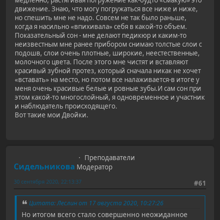
медленно, растягивая погружение как-будто «смакую» это
движение. Знаю, что могу погружаться все ниже и ниже,
но спешить мне не надо. Совсем не так было раньше,
когда я насильно «впихивала» себя в какой-то объем.
Показательный сон - мне делают педикюр и каким-то
неизвестным мне ранее прибором снимаю толстые слои с
подошв, слои очень плотные, широкие, неестественные,
молочного цвета. После этого мне чистят и вставляют
красивый зубной протез, который сначала никак не хочет
«вставать» на место, но потом все налаживается-в итоге у
меня очень красивые белые и ровные зубы.И сам сон при
этом какой-то многослойный, я одновременное и участник
и наблюдатель происходящего.
Вот такие мои Двойки.
Преподаватели
Сидельникова
Модератор
30 сентября 2020, 22:13:37
#61
Цитата: Леслин от 17 августа 2020, 10:27:26
Но итогом всего стало совершенно неожиданное