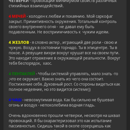
ЧЕТВЕРКИ
- провокации минимумом свойств различных
стихийных взаимодействий.
4 МЕЧЕЙ
- холоден к любви и покаянию. Мой саркофаг
закрыт. Примитивность окружения. Тотальный контроль
своего внутреннего огня - не давал ему быть
подавленным. Не восприимчивость к чужим идеям.
4 ЖЕЗЛОВ
- я словно актер , играющий две роли - свою и
чужую. Воздух в состоянии торнадо. Ты в эпицентре. Ты в
покое. А ревущие вихри вокруг крушат все на своем пути.
Это находит отражение в окружающей реальности. Вокруг
тебя беспорядок, хаос.
4 ПЕНТАКЛЕЙ
- Чтобы системой управлять, мало знать -то
,что ее окружает. Важно знать из чего она состоит.
Постижение себя. Духовный рост. Со стороны видеться как
полное недеяние, но это видится системе))
4 ЧАШ
- невозмутимая вода. Как бы сильно не бушевал
огонь и воздух - непоколебима водная гладь.
Очень вдохновенно прошли четверки, несмотря на шквал
провокаций. Я бы охарактеризовал это как испытание
пассивностью. Сидишь такой в окопе созерцаешь как