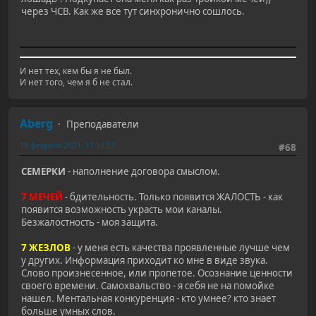
через ЧСВ. Как же все тут синхронично сошлось.
И нет тех, кем бы я не был.
И нет того, чем я б не стал.
Aberg
Преподаватели
19 февраля 2021, 11:12:53
#68
СЕМЕРКИ
- наполнение договора смыслом.
7 МЕЧЕЙ
- бдительность. Только появится ЖАЛОСТЬ - как
появится возможность украсть мои каналы.
Безжалостность - моя защита.
7 ЖЕЗЛОВ
- у меня есть качества проявленные лучше чем
у других. Информация приходит ко мне в виде звука.
Слово произнесенное, или пропетое. Осознание ценности
своего времени. Самохвальство - я себя не на помойке
нашел. Ментальная конкуренция - кто умнее? кто знает
больше умных слов.