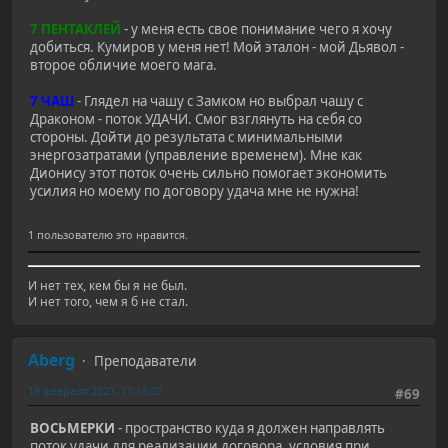
7 ПЕНТАКЛЕЙ
- у меня есть свое понимание чего я хочу
добиться. Кумиров у меня нет! Мой эталон - мой Дьявол -
второе обличие моего мага.
7 ЧАШ
- Глядел на чашу с Замком но выбрал чашу с
Драконом - поток УДАЧИ. Смог взглянуть на себя со
стороны. Дойти до результата с минимальными
энергозатратами (управление временем). Мне как
Дионису этот поток очень сильно помогает экономить
усилия но моему по договору удача мне не нужна!
1 пользователю это нравится.
И нет тех, кем бы я не был.
И нет того, чем я б не стал.
Aberg
Преподаватели
19 февраля 2021, 11:16:07
#69
ВОСЬМЕРКИ
- пространство куда я должен направлять
поток удачи для реализации договора. условия при