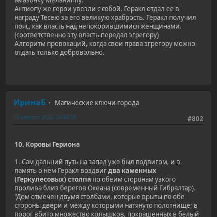
Антиопу же герои увезли с собой. Геракл отдал ее в
награду Тесею за его великую храбрость. Геракл получил
пояс, как власть над непокорившимися женщинами.
(соответственно эту власть передал эгрегору)
Алгоритм провокаций, когда свои права эгрегору можно
отдать только добровольно.
ИринаБ
Магические ключи города
19 августа 2022, 14:49:38
#802
10. Коровы Гериона
1. Сам дальний путь на запад уже был подвигом, и в
память о нём Геракл воздвиг
два каменных
(Геркулесовых) столпа
по обеим сторонам узкого
пролива близ берегов Океана (современный Гибралтар).
"Дом отмечен двумя столбами, которые врыты по обе
стороны двери и между которыми натянуто полотнище; в
порог вбито множество колышков, покрашенных в белый