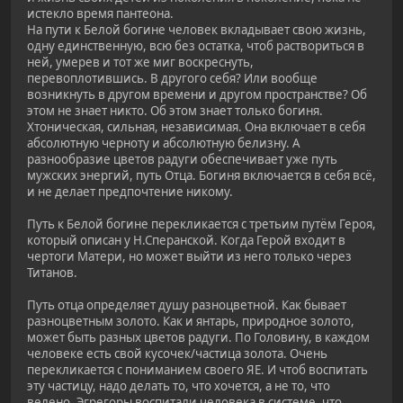
истекло время пантеона.
На пути к Белой богине человек вкладывает свою жизнь,
одну единственную, всю без остатка, чтоб раствориться в
ней, умерев и тот же миг воскреснуть,
перевоплотившись. В другого себя? Или вообще
возникнуть в другом времени и другом пространстве? Об
этом не знает никто. Об этом знает только богиня.
Хтоническая, сильная, независимая. Она включает в себя
абсолютную черноту и абсолютную белизну. А
разнообразие цветов радуги обеспечивает уже путь
мужских энергий, путь Отца. Богиня включается в себя всё,
и не делает предпочтение никому.
Путь к Белой богине перекликается с третьим путём Героя,
который описан у Н.Сперанской. Когда Герой входит в
чертоги Матери, но может выйти из него только через
Титанов.
Путь отца определяет душу разноцветной. Как бывает
разноцветным золото. Как и янтарь, природное золото,
может быть разных цветов радуги. По Головину, в каждом
человеке есть свой кусочек/частица золота. Очень
перекликается с пониманием своего ЯЕ. И чтоб воспитать
эту частицу, надо делать то, что хочется, а не то, что
велено. Эгрегоры воспитали человека в системе, что