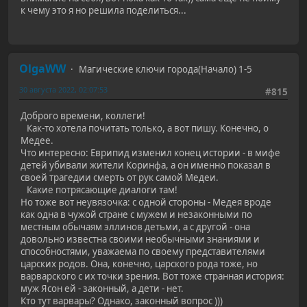
к чему это я но решила поделиться...
OlgaWW
Магические ключи города(Начало) 1-5
30 августа 2022, 02:07:53
#815
Доброго времени, коллеги!
Как-то хотела почитать только, а вот пишу. Конечно, о
Медее.
Что интересно: Еврипид изменил конец истории - в мифе
детей убивали жители Коринфа, а он именно показал в
своей трагедии смерть от рук самой Медеи.
Какие потрясающие диалоги там!
Но тоже вот неувязочка: с одной стороны - Медея вроде
как одна в чужой стране с мужем и незаконными по
местным обычаям эллинов детьми, а с другой - она
довольно известна своими необычными знаниями и
способностями, уважаема по своему представителями
царских родов. Она, конечно, царского рода тоже, но
варварского с их точки зрения. Вот тоже странная история:
муж Ясон ей - законный, а дети - нет.
Кто тут варвары? Однако, законный вопрос )))