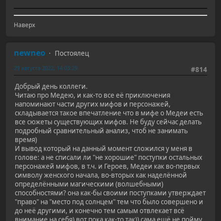
Наверх
newneo
Постоялец
29 августа 2022, 14:03:29
#814
Добрый день коллеги.
Читаю про Медею, и как-то все её приключения
напоминают части других мифов и персонажей,
складывается такое впечатление что в мифе о Медеи есть
все сюжеты существующих мифов. Не буду сейчас делать
подробный сравнительный анализ, чтоб не занимать
время)
И вывод который на данный момент сложился у меня в
голове: а не списали ли "не хорошие" поступки остальных
персонажей мифов, в т.ч. и Героев, Медеи как во-первых
символу женского начала, во-вторых как наделённой
определёнными магическими (волшебными)
способностями? она как-бы своими поступками утверждает
"право" на "место под солнцем" тем что было совершено и
до неё другими, и конечно тем самым отвлекает всё
внимание на себя) вот пока как-то так)) сама ещё не пойму