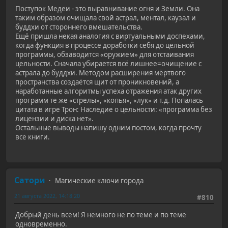
Поступок Медеи - это выравнивание огня и Земли. Она
таким образом очищала свой астрал, ментал, каузал и
буддхи от стороннего вмешательства.
Ещё пришла некая аналогия с виртуальными доспехами,
когда функция в процессе доработки себя до цельной
программы, обзаводится «оружием» для отстаивания
цельности. Сначала убирается всё лишнее=очищение с
астрала до буддхи. Методом расширения мёртвого
пространства создаётся щит от проникновений, а
наработанные алгоритмы успеха отражения атак других
программ те же «стрелы», «копья», «лук» и т.д. Попалась
цитата в игре Трон: Наследие о цельности: «программа без
лицензии и диска нет».
Остальные выводы напишу одним постом, когда прочту
все книги.
Сатори
Магические ключи города
21 августа 2022, 14:18:20
#810
Добрый день всем! Я немного не по теме и по теме
одновременно.