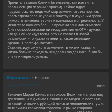
Прочитала статью Ксении Евгеньевны, как изменять
реальность (по первым 5 урокам). Сейчас вдруг
подумалось, что ведь мой мир изменился с тех пор, как
просмотрела первые уроки и участвую в изучении греко-
римского пантеона, вернее изменилась моя реальность. У
меня стало намного больше времени заниматься магией.
А не поспособствовали ли этому занятия на ОТМ - думаю,
что да. Сейчас идут тесты - что не хватает в новой
реальности, что нужно изменить, какие инъекции
сделать. Просто фантастика!
Скажите, идут ли у кого изменения в жизни, стала ли
жизнь больше походить на идеальную для Вас? - было бы
очень интересно узнать.
Маргонавт
Новичок
21 августа 2022, 15:35:12
#811
Величие Марии Каллас в ее голосе. Величие и власть над
зрителями. А в фильме Пазолини ее Медея не поет. Она
то какой-то мясник, рубящий на части человеческие туши,
то типичная кавказская торговка на рынке с хорошо