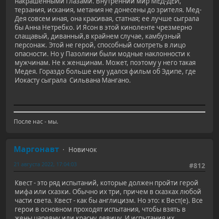
накрашенными глазами. Внутренний мир МЕД-ДЕИ,
терзания, искания, метания не донесены до зрителя. Мед-
Дея совсем иная, она красивая, статная; ее лучше сыграла
бы Анна Нетребко. И Ясон в этой киноленте чрезмерно
слащавый, диванный,в крайнем случае, камбузный
персонаж. Этой не герой, способный смотреть в лицо
опасности. Но у Пазолини были модные наклонности к
мужчинам. Не к женщинам. Может, поэтому у него такая
Медея. Гораздо больше ему удался фильм об Эдипе, где
Иокасту сыграла Сильвана Мангано.
После нас - мы.
Маргонавт
Новичок
21 августа 2022, 17:04:03
#812
Квест - это ряд испытаний, которые должен пройти герой
мифа или сказки. Обычно их три, причем в сказках любой
части света. Квест - как бы англицизм. Но это: к Вест(е). Все
герои в основном проходят испытания, чтобы взять в
жены царевну или красну девицу. И испытания их