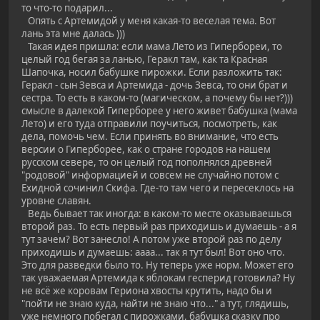
то что-то подарил...
Опять с Артемидой у меня какая-то веселая тема. Вот
лань эта мне далась )))
Такая идея пришла: если мама Лето из Гипербореи, то
целый год бегая за ланью, Геракл там, как та Красная
Шапочка, носил бабушке пирожки. Если разложить так:
Геракл - сын Зевса и Артемида - дочь Зевса, то они брат и
сестра. То есть в каком-то (магическом, а почему бы нет?)))
смысле в далекой Гиперборее у него живет бабушка (мама
Лето) и его туда отправили поучиться, посмотреть, как
дела, помочь чем. Если принять во внимание, что есть
версии о Гиперборее, как о стране городов на нашем
русском севере, то он целый год пополнялся древней
"родовой" информацией и совсем не случайно потом с
Ехидной сочинил Скифа. Где-то там чего и пересеклось на
уровне славян.
Ведь бывает так иногда: в каком-то месте оказываешься
второй раз. То есть первый раз приходишь и думаешь - а я
тут зачем? Вот занесло! А потом уже второй раз по делу
приходишь и думаешь: аааа... так я тут был! Вот оно что.
Это для разведки было то. Ну теперь уже норм. Может его
так уважаемая Артемида к яблокам гесперид готовила? Ну
не всё же коровам Гериона хвосты крутить, надо бы и
"пойти не знаю куда, найти не знаю что..." а тут, глядишь,
уже немного побегал с пирожками, бабушка сказку про