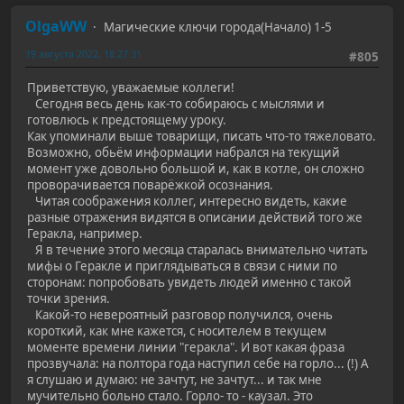
OlgaWW
Магические ключи города(Начало) 1-5
19 августа 2022, 18:27:31
#805
Приветствую, уважаемые коллеги!
Сегодня весь день как-то собираюсь с мыслями и
готовлюсь к предстоящему уроку.
Как упоминали выше товарищи, писать что-то тяжеловато.
Возможно, обьём информации набрался на текущий
момент уже довольно большой и, как в котле, он сложно
проворачивается поварёжкой осознания.
Читая соображения коллег, интересно видеть, какие
разные отражения видятся в описании действий того же
Геракла, например.
Я в течение этого месяца старалась внимательно читать
мифы о Геракле и приглядываться в связи с ними по
сторонам: попробовать увидеть людей именно с такой
точки зрения.
Какой-то невероятный разговор получился, очень
короткий, как мне кажется, с носителем в текущем
моменте времени линии "геракла". И вот какая фраза
прозвучала: на полтора года наступил себе на горло... (!) А
я слушаю и думаю: не зачтут, не зачтут... и так мне
мучительно больно стало. Горло- то - каузал. Это