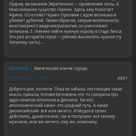
Орфом, великаном Эвритионом — проявление силы. 4.
Многомерное существо Герион. Здесь ему помогает
Афина. Ослепляет Геракл стрелами с ядом великана и
убивает дубиной. Таким образом, закрыв возможность
многомерного видения/развития, он уничтожает
великана. 5. Умение найти нужную корову в стаде Эикса.
Это уже алгоритм героя — умение вычленять нужное (ту
Загрееву часть)...
ИринаБ
Магические ключи города
20 августа 2022, 11:31:02
#807
Доброго дня, коллеги. Пока не забыла, постлекции такая
мысль пришла, Ксения Евгеневна что- то говорила про
ядро каналов Аполлона и Диониса. Так вот,
аполлонический канал- это средний путь. А канал
дионисийский- всё или ничего. И Медея в своих
действиях, думается мне, так и поступала- всё своему
мужчине, или же ничего, ему же, изменику.