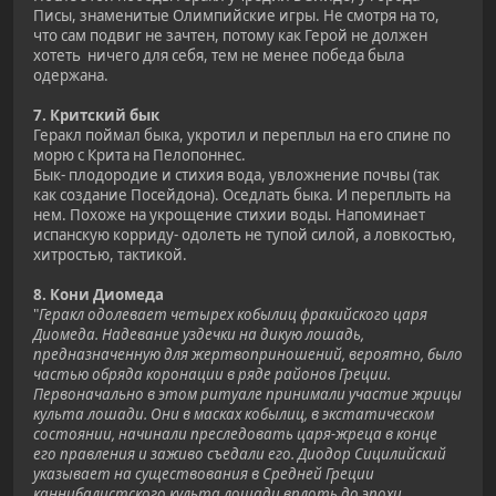
Писы, знаменитые Олимпийские игры. Не смотря на то,
что сам подвиг не зачтен, потому как Герой не должен
хотеть ничего для себя, тем не менее победа была
одержана.
7. Критский бык
Геракл поймал быка, укротил и переплыл на его спине по
морю с Крита на Пелопоннес.
Бык- плодородие и стихия вода, увложнение почвы (так
как создание Посейдона). Оседлать быка. И переплыть на
нем. Похоже на укрощение стихии воды. Напоминает
испанскую корриду- одолеть не тупой силой, а ловкостью,
хитростью, тактикой.
8. Кони Диомеда
"
Геракл одолевает четырех кобылиц фракийского царя
Диомеда. Надевание уздечки на дикую лошадь,
предназначенную для жертвоприношений, вероятно, было
частью обряда коронации в ряде районов Греции.
Первоначально в этом ритуале принимали участие жрицы
культа лошади. Они в масках кобылиц, в экстатическом
состоянии, начинали преследовать царя-жреца в конце
его правления и заживо съедали его. Диодор Сицилийский
указывает на существования в Средней Греции
каннибалистского культа лошади вплоть до эпохи