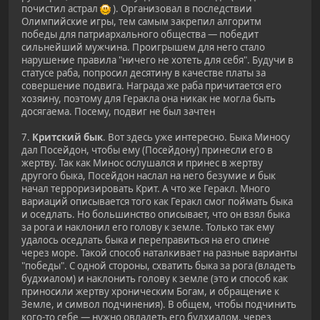
почистил астрал
). Организовал в последствии
Олимпийские игры, тем самым закрепил алгоритм
победы для патриархального общества — победит
сильнейший мужчина. Проигрышем для него стало
нарушение правила "ничего не хотеть для себя". Будучи в
статусе раба, попросил десятину в качестве платы за
совершение подвига. Награда же раба причитается его
хозяину, поэтому для Геракла она никак не могла быть
досягаема. Посему, подвиг не был зачтен
7.
Критский бык
. Вот здесь уже интересно. Быка Миносу
дал Посейдон, чтобы ему (Посейдону) принесли его в
жертву. Так как Минос ослушался и принес в жертву
другого быка, Посейдон наслал на него безумие и бык
начал терроризировать Крит. А что же Геракл. Много
вариаций описывается того как Геракл смог поймать быка
и оседлать. Но большинство описывает, что он взял быка
за рога и наклонил его голову к земле. Только так ему
удалось оседлать быка и переправиться на его спине
через море. Такой способ наталкивает на разные варианты
"победы". С одной стороны, схватить быка за рога (владеть
будхиалом) и наклонить голову к земле (это и способ как
приносили жертву хроническим Богам, и обращение к
Земле, и символ подчинения). В общем, чтобы подчинить
кого-то себе — нужно овладеть его будхиалом, через