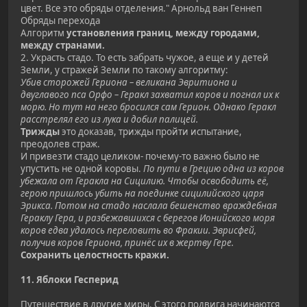
цвет. Все это обряды отделения." Арнольд ван Геннеп
Обряды перехода
Алгоритм
установления границ, между городами,
между странами.
2. Украсть стадо. То есть забрать чужое, а еще и у детей
Земли, у стражей Земли по такому алгоритму:
Убив сторожей Гериона – великана Эвритиона и
двуглавого пса Орфо – Геракл захватил коров и погнал их к
морю. Но тут на него бросился сам Герион. Однако Геракл
расстрелял его из лука и добил палицей.
Трижды
это доказав, трижды пройти испытание,
преодолев страж.
И привезти стадо целиком- почему-то важно было не
упустить не одной коровы.
По пути в Грецию одна из коров
убежала от Геракла на Сицилию. Чтобы освободить её,
герою пришлось убить на поединке сицилийского царя
Эрикса. Потом на стадо наслала бешенство враждебная
Гераклу Гера, и разбежавшихся с берегов Ионийского моря
коров едва удалось переловить во Фракии. Эврисфей,
получив коров Гериона, принёс их в жертву Гере.
Сохранить целостность кражи.
11. Яблоки Гесперид
Путешествие в другие миры. С этого подвига начинаются