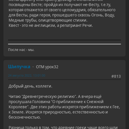
посвящены Весте; пройдя их получают не-Весту, т.е.ту,
которая откажется от своего целомудрия, обязательного
для Весты, ради героя, прошедшего сквозь Огонь, Воду,
Медные трубы, олицетворяющие стихии.
Квест - это не англицизм, а репатриант Речи.
После нас - мы.
Шипучка
ОТМ урок32
24 августа 2022, 13:01:00
#813
Добрый день, коллеги.
Читаю "Древнегреческую религию". А вчера ещё
прослушала Головина "О приближение к Снежной
Королеве". Две этих работы искрятся приближением к Гее,
к Земле. Искрятся природностью, естественностью и
бесконечностью.
Разница только в том, что древние греки чаще всего шли