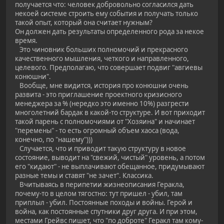
получается что: человек добровольно согласился дать
некоей системе строить ему события и получать только
такой опыт, который она считает нужным?
Он должен дать результаты определенного рода за некое
время.
Это чиновник больших полномочий и прекрасного
качественного мышления, четкого и направленного,
целевого. Предполагаю, что совершает подвиг "авгиевы
конюшни".
Вообще, мне видится, история про конюшни очень
развита - это приглашение проектного кризисного
менеджера за % (нередко это именно 10%) разгрести
многолетний бардак в какой-то структуре. И вот приходит
такой парень с полномочиями от "Хозяина" и начинает
"перемены" - то есть огромный объем хаоса (вода,
конечно, по "нашему")))
Случается, что и приводит такую структуру в новое
состояние, выводит на "свежий, чистый" уровень, а потом
его "кидают" - не выплачивают обещанное, придумывают
разные темы и ставят "не зачет". Классика.
Вчитываясь в перипетии жизнеописания Геракла,
почему-то в целом тягостно: тут пришел - убил, там
приплыл - убил. Постоянные походы и войны. Герой и
война, как постоянные спутники друг друга. И при этом,
местами Грейвс пишет, что "по доброте" Геракл там кому-