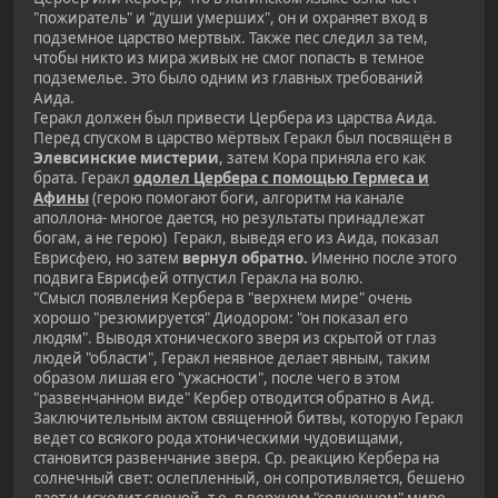
"пожиратель" и "души умерших", он и охраняет вход в
подземное царство мертвых. Также пес следил за тем,
чтобы никто из мира живых не смог попасть в темное
подземелье. Это было одним из главных требований
Аида.
Геракл должен был привести Цербера из царства Аида.
Перед спуском в царство мёртвых Геракл был посвящён в
Элевсинские мистерии
, затем Кора приняла его как
брата. Геракл
одолел Цербера с помощью Гермеса и
Афины
(герою помогают боги, алгоритм на канале
аполлона- многое дается, но результаты принадлежат
богам, а не герою) Геракл, выведя его из Аида, показал
Еврисфею, но затем
вернул обратно.
Именно после этого
подвига Еврисфей отпустил Геракла на волю.
"Смысл появления Кербера в "верхнем мире" очень
хорошо "резюмируется" Диодором: "он показал его
людям". Выводя хтонического зверя из скрытой от глаз
людей "области", Геракл неявное делает явным, таким
образом лишая его "ужасности", после чего в этом
"развенчанном виде" Кербер отводится обратно в Аид.
Заключительным актом священной битвы, которую Геракл
ведет со всякого рода хтоническими чудовищами,
становится развенчание зверя. Ср. реакцию Кербера на
солнечный свет: ослепленный, он сопротивляется, бешено
лает и исходит слюной, т.е. в верхнем "солнечном" мире,