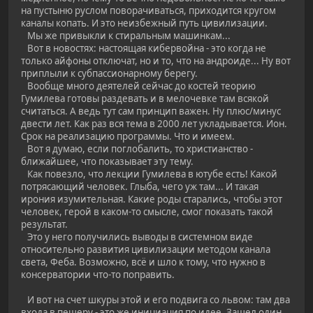
на пустыню руслом поворачиваться, приходится кругом
каналы копать. И это неизбежный путь цивилизации.
Мы же привыкли к стиральным машинкам...
Вот в новостях: настоящая кибервойна - это когда не
только айфоны отключат, но и то, что на андроиде... Ну вот
приплыли к субпассионарному берегу.
Вообще много деятелей сейчас до костей теорию
Гумилева готовы раздевать и в мелочевке там всякой
считаться. А ведь тут сам принцип важен. Ну плюс/минус
двести лет. Как раз вся тема в 2000 лет укладывается. Ион.
Срок на реализацию программы. Что и имеем.
Вот я думаю, если поглобалить, то христианство -
ближайшее, что показывает эту тему.
Как повезло, что лекции Гумилева в ютубе есть! Какой
потрясающий человек. Глыба, чего уж там... И такая
ирония изумительная. Какие роды старались, чтобы этот
человек, герой в каком-то смысле, смог показать такой
результат.
Это у него получились выводы в системном виде
относительно развития цивилизации методом канала
света, Феба. Возможно, всё и шло к тому, что нужно в
консерватории что-то поправить.
И вот на счет шкуры этой и его подвига со львом: там два
входа в пещеру - это же инициация по идее. Зашел один