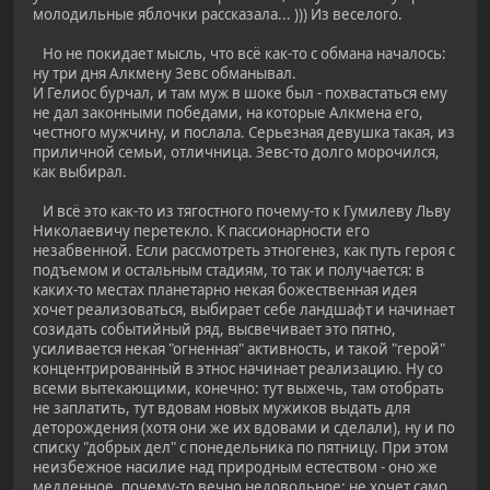
молодильные яблочки рассказала... ))) Из веселого.
Но не покидает мысль, что всё как-то с обмана началось:
ну три дня Алкмену Зевс обманывал.
И Гелиос бурчал, и там муж в шоке был - похвастаться ему
не дал законными победами, на которые Алкмена его,
честного мужчину, и послала. Серьезная девушка такая, из
приличной семьи, отличница. Зевс-то долго морочился,
как выбирал.
И всё это как-то из тягостного почему-то к Гумилеву Льву
Николаевичу перетекло. К пассионарности его
незабвенной. Если рассмотреть этногенез, как путь героя с
подъемом и остальным стадиям, то так и получается: в
каких-то местах планетарно некая божественная идея
хочет реализоваться, выбирает себе ландшафт и начинает
созидать событийный ряд, высвечивает это пятно,
усиливается некая "огненная" активность, и такой "герой"
концентрированный в этнос начинает реализацию. Ну со
всеми вытекающими, конечно: тут выжечь, там отобрать
не заплатить, тут вдовам новых мужиков выдать для
деторождения (хотя они же их вдовами и сделали), ну и по
списку "добрых дел" с понедельника по пятницу. При этом
неизбежное насилие над природным естеством - оно же
медленное, почему-то вечно недовольное: не хочет само