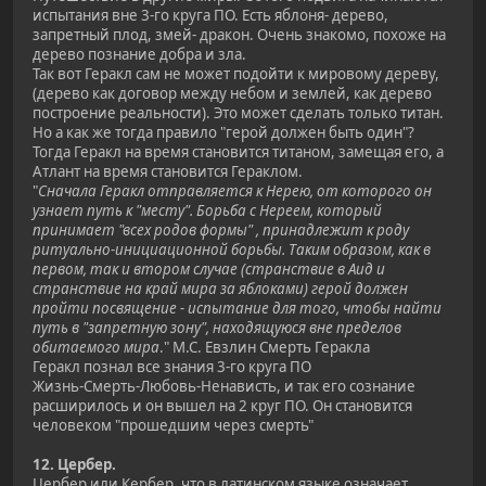
испытания вне 3-го круга ПО. Есть яблоня- дерево,
запретный плод, змей- дракон. Очень знакомо, похоже на
дерево познание добра и зла.
Так вот Геракл сам не может подойти к мировому дереву,
(дерево как договор между небом и землей, как дерево
построение реальности). Это может сделать только титан.
Но а как же тогда правило "герой должен быть один"?
Тогда Геракл на время становится титаном, замещая его, а
Атлант на время становится Гераклом.
"
Сначала Геракл отправляется к Нерею, от которого он
узнает путь к "месту". Борьба с Нереем, который
принимает "всех родов формы" , принадлежит к роду
ритуально-инициационной борьбы. Таким образом, как в
первом, так и втором случае (странствие в Аид и
странствие на край мира за яблоками) герой должен
пройти посвящение - испытание для того, чтобы найти
путь в "запретную зону", находящуюся вне пределов
обитаемого мира
." М.С. Евзлин Смерть Геракла
Геракл познал все знания 3-го круга ПО
Жизнь‑Смерть‑Любовь‑Ненависть, и так его сознание
расширилось и он вышел на 2 круг ПО. Он становится
человеком "прошедшим через смерть"
12. Цербер.
Цербер или Кербер, что в латинском языке означает