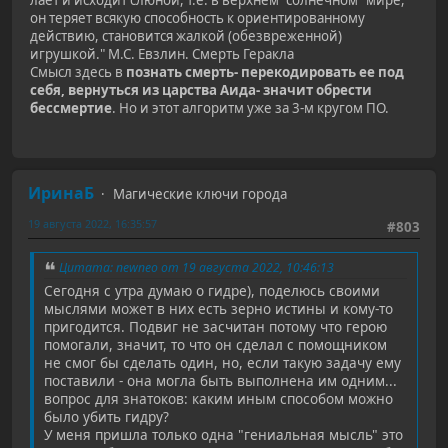
он теряет всякую способность к ориентированному
действию, становится жалкой (обезвреженной)
игрушкой." М.С. Евзлин. Смерть Геракла
Смысл здесь в
познать смерть- перекодировать ее под
себя, вернуться из царства Аида- значит обрести
бессмертие
. Но и этот алгоритм уже за 3-м кругом ПО.
ИринаБ
Магические ключи города
19 августа 2022, 16:35:57
#803
Цитата: newneo от 19 августа 2022, 10:46:13
Сегодня с утра думаю о гидре), поделюсь своими
мыслями может в них есть зерно истины и кому-то
пригодится. Подвиг не засчитан потому что герою
помогали, значит, то что он сделал с помощником
не смог бы сделать один, но, если такую задачу ему
поставили - она могла быть выполнена им одним...
вопрос для знатоков: каким иным способом можно
было убить гидру?
У меня пришла только одна "гениальная мысль" это