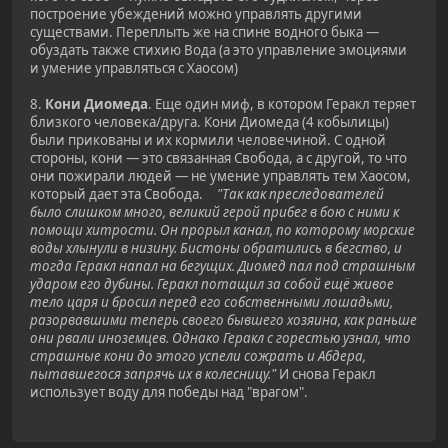
построение убеждений можно управлять другими
существами. Переплыть же на спине водного быка —
обуздать также стихию Вода (а это управление эмоциями
и умение управляться с Хаосом)
8.
Кони Диомеда
. Еще один миф, в котором Геракл теряет
близкого человека/друга. Кони Диомеда (4 кобылицы)
были прикованы и их кормили человечиной. С одной
стороны, кони — это связанная Свобода, а с другой, то что
они пожирали людей — не умение управлять тем Хаосом,
который дает эта Свобода.
"Так как преследователей
было слишком много, великий герой прибег в бою с ними к
помощи хитрости. Он прорыл канал, по которому морские
воды хлынули в низину. Бистоны обратились в бегство, и
тогда Геракл напал на бегущих. Диомед пал под страшным
ударом его дубины. Геракл потащил за собой ещё живое
тело царя и бросил перед его собственными лошадьми,
разорвавшими теперь своего бывшего хозяина, как раньше
они рвали иноземцев. Однако Геракл с горестью узнал, что
страшные кони до этого успели сожрать и Абдера,
пытавшегося запрячь их в колесницу."
И снова Геракл
использует воду для победы над "врагом".