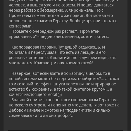
человек, а вышел уже и не совсем. И пошел двигаться
через рабство к бессмертию. А Хирона жаль. Но с
Прометеем поменяться - это же подвиг. Вот моё за это
человеческое спасибо Гераклу. Вообще зря они это так с
кентаврами.
Прометею очередной раз респект. "Прометей
прикованный" - шедевр несомненно, хотя и гротеск.
Как порадовал Головин. Тут душой отдыхаешь. И
почитала и переслушала, что есть из лекций и его
реальных интервью. Дионисийство в лучшем виде, как
мне кажется. Красавец, и опять юмор какой!
Наверное, вот если взять всю картину в целом, то в
новой системе может без героизма обойдемся?... а то как-
то и сотовый телефон - штука полезная, но и природное
естество бы сохранить, а то такой синтепон кругом... а
хочется настоящего мяса! )))
Большой привет, конечно, все современным Гераклам,
но тяжело смотреть и непонятно что делать: я вот тоже на
фебовом канале и смотрю на "подвиги" эти и сильно
сомневаюсь - а то ли оно "добро"...