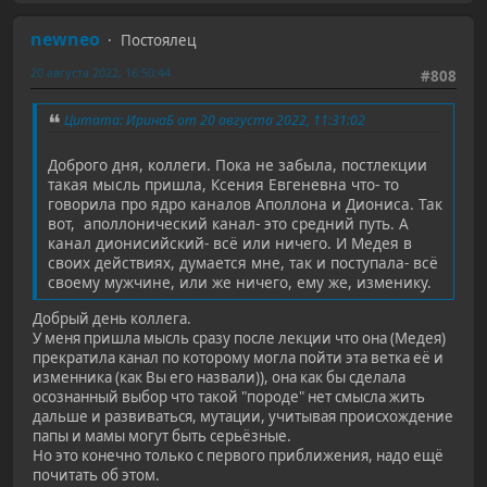
newneo
Постоялец
20 августа 2022, 16:50:44
#808
Цитата: ИринаБ от 20 августа 2022, 11:31:02
Доброго дня, коллеги. Пока не забыла, постлекции
такая мысль пришла, Ксения Евгеневна что- то
говорила про ядро каналов Аполлона и Диониса. Так
вот, аполлонический канал- это средний путь. А
канал дионисийский- всё или ничего. И Медея в
своих действиях, думается мне, так и поступала- всё
своему мужчине, или же ничего, ему же, изменику.
Добрый день коллега.
У меня пришла мысль сразу после лекции что она (Медея)
прекратила канал по которому могла пойти эта ветка её и
изменника (как Вы его назвали)), она как бы сделала
осознанный выбор что такой "породе" нет смысла жить
дальше и развиваться, мутации, учитывая происхождение
папы и мамы могут быть серьёзные.
Но это конечно только с первого приближения, надо ещё
почитать об этом.