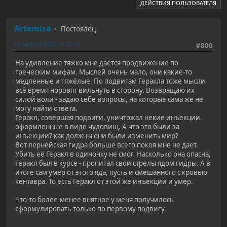
ДЕЙСТВИЯ ПОЛЬЗОВАТЕЛЯ
Artemisa
Постоялец
19 августа 2022, 11:22:13
#800
На удивление тяжко мне даётся продвижение по
греческим мифам. Мыслей очень мало, они какие-то
медленные и тяжёлые. По подвигам Геракла тоже мысли
всё время норовят вильнуть в сторону. Возвращаю их
силой воли - задаю себе вопросы, на которые сама же не
могу найти ответа.
Геракл, совершая подвиги, уничтожал некие инъекции,
оформленные в виде чудовищ. А что это были за
инъекции? как должны они были изменить мир?
Вот лернейская гидра больше всего покоя мне не даёт.
Убить её Геракл в одиночку не смог. Насколько она опасна,
Геракл был в курсе - пропитал свои стрелы ядом гидры. А в
итоге сам умер от этого яда, пусть и смешанного с кровью
кентавра. То есть Геракл от этой же инъекции и умер.
Что-то более-менее внятное у меня получилось
сформулировать только по первому подвигу.