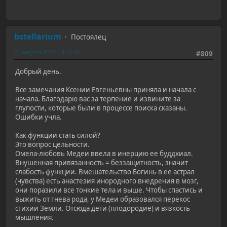
bstellarium
Постоялец
21 августа 2022, 13:42:20
#809
Добрый день.
Все замечания Ксении Евгеньевны приняла и начала с
начала. Благодарю вас за терпение и извините за
глупости, которые были в процессе поиска сказаны.
Ошибки учла.
Как функции стать силой?
Это вопрос цельности.
Омела-любовь Медеи ввела в инерцию ее буддхиал.
Внушенная привязанность = беззащитность, значит
слабость функции. Вмешательство Богинь в ее астрал
(чувства) есть анастезия инородного внедрения в мозг,
они поразили все тонкие тела и выше. Чтобы спастись и
выжить от гнева рода, у Медеи образовался перекос
стихии Земли. Отсюда дети (плодородие) и вязкость
мышления.