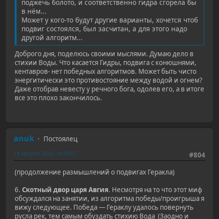
поджечь болото, и соответственно гидра сгорела бы
в нём...
Может у кого-то будут другие варианты, хочется чтоб
подвиг состоялся, был засчитан, а для этого надо
другой алгоритм...
Доброго дня, поделюсь своими мыслями. Думаю дело в
стихии Воды. Что касается Гидры, подвига с конюшнями,
кентавров- нет победных алгоритмов. Может быть чисто
энергитически это противостояние между водой и огнем?
Даже отобрав невесту у речного бога, одолев его, а в итоге
все это плохо закончилось.
anuk
Постоялец
19 августа 2022, 18:00:07
#804
(продолжение размышлений о подвигах Геракла)
6.
Скотный двор царя Авгия
. Несмотря на то что этот миф
обсуждался на занятии, из алгоритма победы/проигрыша я
вижу следующее. Победа — Гераклу удалось повернуть
русла рек, тем самым обуздать стихию Вода (Заодно и