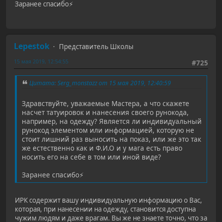
Заранее спасибо⚡️
Lepestok
Представитель Школы
15 мая 2019, 12:54:55
#725
Цитата: Serg_monstazz от 15 мая 2019, 12:40:59
Здравствуйте, уважаемые Мастера, а что скажете
насчет татуировок и нанесения своего рунокода,
например, на одежду? Является ли индивидуальный
рунокод элементом или информацией, которую не
стоит лишний раз выносить на показ, или же это так
же естественно как и Ф.И.О и у мага есть право
носить его на себе в том или иной виде?
Заранее спасибо⚡️
ИРК содержит вашу индивидуальную информацию о Вас,
которая, при нанесении на одежду, становится доступна
чужим людям и даже врагам. Вы же не знаете точно, что за