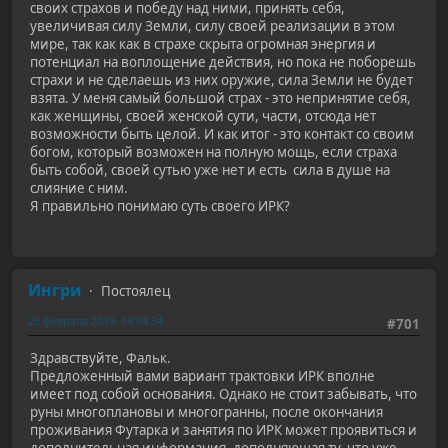
своих страхов и победу над ними, принять себя,
увеличивая силу Земли, силу своей реализации в этом
мире, так как как в страхе скрыта огромная энергия и
потенциал на воплощение действия, но пока не поборешь
страхи и не сделаешь из них оружие, сила Земли не будет
взята. У меня самый большой страх - это непринятие себя,
как женщины, своей женской сути, части, отсюда нет
возможности быть целой. И как итог - это контакт со своим
богом, который возможен на полную мощь, если страха
быть собой, своей сутью уже нет и есть сила в душе на
слияние с ним.
Я правильно понимаю суть своего ИРК?
Ингри
Постоялец
25 февраля 2019, 14:04:34
#701
Здравствуйте, Фальк.
Предложенный вами вариант трактовки ИРК вполне
имеет под собой основания. Однако не стоит забывать, что
руны многоплановы и многогранны, после окончания
проживания Футарка и занятия по ИРК может проявиться и
дополнительная информация, дополняющая ту, что уже