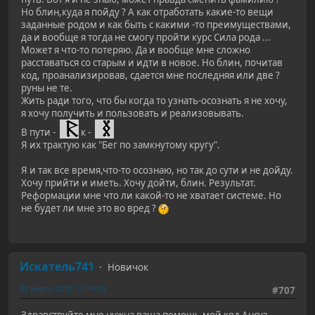
Но блин,куда я пойду ? А как отработать какие-то вещи
заданные родом и как быть с какими -то преимуществами,
да и вообще я тогда не смогу пройти курс Сила рода ...
Может я что-то потеряю. Да и вообще мне сложно
расставаться со старым и идти в новое. Но блин, почитав
код, проанализировав, сдается мне последняя или две ?
руны не те.
Жить ради того, что бы когда то узнать-осознать я не хочу,
я хочу получить и пользовать и реализовывать.
В пути -
к -
Я их трактую как "Бег по замкнутому кругу".
Я и так все время,что-то осознаю, но так до сути и не дойду.
Хочу прийти и иметь. Хочу дойти, блин. Результат.
Реформации мне что ли какой-то не хватает системе. Но
не будет ли мне это во вред ?
Искатель741
Новичок
08 марта 2019, 17:49:03
#707
Здравствуйте мне нужна ваша помощь мой код Ансуз