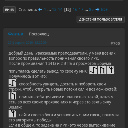
1
...
13
14
16
17
...
85
Все
Страницы
15
ВНИЗ
ДЕЙСТВИЯ ПОЛЬЗОВАТЕЛЯ
Фальк
Постоялец
22 февраля 2019, 12:22:39
#700
Добрый день. Уважаемые преподаватели, у меня возник
вопрос по правильность понимания своего ИРК.
После проживания 1 ЭТТа и 2 ЭТТа и просмотра форума
попыталась сделать вывод по своему ИРК:
.
Получилось вот что:
- способность увидеть, достать и побороть свои
страхи, чтобы открыть новые потоки сил и возможностей;
- принять себя целиком и полностью, такой, какая я
есть во всех своих проявлениях и через это взять силу
Земли;
- найти своего бога и установить с ним связь, понимая
его алгоритмы победы.
Если в общем, то задача на ИРК - это через вытаскивание