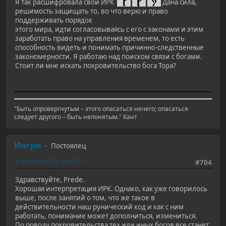
Я так расшифровала свой ИРК
Дана сила,
решимость защищать то, во что верю и право
поддерживать порядок
этого мира, идти согласовываясь с его с законами и этим
заработать право на управления временем, то есть
способность видеть и понимать причинно-следственные
закономерности. Я работаю над поиском связи с богами.
Стоит ли мне искать покровительство бога Тора?
"Быть опровергнутым – этого опасаться нечего; опасаться
следует другого – быть непонятым." Кант
Ингри
Постоялец
26 февраля 2019, 14:02:36
#704
Здравствуйте, Prede.
Хорошая интерпретация ИРК. Однако, как уже говорилось
выше, после занятий о том, что же такое в
действительности наш рунический код и как с ним
работать, понимание может дополниться, измениться.
По поводу покровительства тех или иных богов все станет