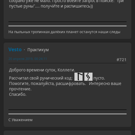
собрано уже не мало. Просто вбейте запрос в поиске: "три
пустые руны".... получИте и распишитесь))
На пыльных тропинках далёких планет останутся наши следы
Vesto
Практикум
20 апреля 2019, 00:24:11
#721
Доброго времени суток, Коллеги.
Рассчитал свой рунический код:
пусто.
Помогите, пожалуйста, расшифровать. Интересно ваше
прочтение.
Спасибо.
С Уважением