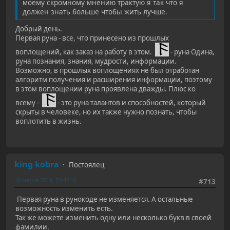
моему скромному мнению трактую я так что я
должен знать больше чтобы жить лучше.
Добрый день.
Первая руна - все, что принесено из прошлых
воплощений, как заказ на работу в этом.
- руна Одина,
руна познания, знания, мудрости, информации.
Возможно, в прошлых воплощениях не был отработан
алгоритм получения и расширения информации, поэтому
в этом воплощении руна проявлена дважды. Плюс ко
всему -
- это руна талантов и способностей, который
скрыты в человеке, но их также нужно познать, чтобы
воплотить в жизнь.
king kobra
Постоялец
10 марта 2019, 21:42:31
#713
Первая руна в рунокоде не изменяется. А остальные
возможность изменить есть.
Так же можете изменить одну или несколько букв в своей
фамилии.