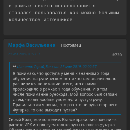
в рамках своего исследования я
старался пользоватья как можно большим
количеством источников.
Марфа Васильевна
Постоялец
29 мая 2019, 08:53:57
#730
Цитата: Серый_Волк от 27 мая 2019, 02:02:57
Я понимаю, что доступа у меня к знаниям 2 года
обучения на руническом нет и что там значительно
расширится понимание всего, что с нами
происходило в рамках 1 года обучения. И в том
числе понимание рунокода. Мой вопрос был связан
с тем, что вы вообще упомянули пустую руну.
Правильно ли я понял, что раз это не руна старшего
Футарка, то она выходит пустая?
Серый Волк, моё почтение. Вы всё правильно поняли - в
расчёте ИРК используем только руны старшего футарка.
Об этом, как и о значении пустой руны на разных позициях