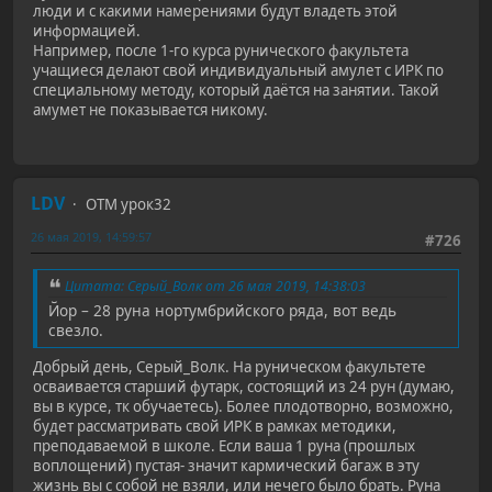
люди и с какими намерениями будут владеть этой
информацией.
Например, после 1-го курса рунического факультета
учащиеся делают свой индивидуальный амулет с ИРК по
специальному методу, который даётся на занятии. Такой
амумет не показывается никому.
LDV
ОТМ урок32
26 мая 2019, 14:59:57
#726
Цитата: Серый_Волк от 26 мая 2019, 14:38:03
Йор – 28 руна нортумбрийского ряда, вот ведь
свезло.
Добрый день, Серый_Волк. На руническом факультете
осваивается старший футарк, состоящий из 24 рун (думаю,
вы в курсе, тк обучаетесь). Более плодотворно, возможно,
будет рассматривать свой ИРК в рамках методики,
преподаваемой в школе. Если ваша 1 руна (прошлых
воплощений) пустая- значит кармический багаж в эту
жизнь вы с собой не взяли, или нечего было брать. Руна