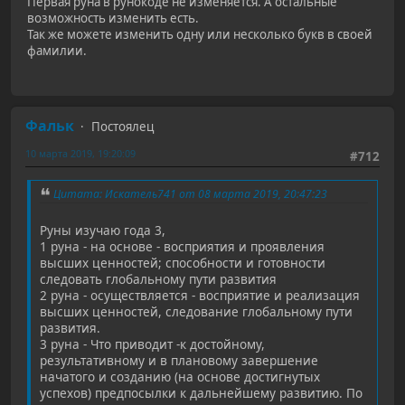
Первая руна в рунокоде не изменяется. А остальные
возможность изменить есть.
Так же можете изменить одну или несколько букв в своей
фамилии.
Фальк
Постоялец
10 марта 2019, 19:20:09
#712
Цитата: Искатель741 от 08 марта 2019, 20:47:23
Руны изучаю года 3,
1 руна - на основе - восприятия и проявления
высших ценностей; способности и готовности
следовать глобальному пути развития
2 руна - осуществляется - восприятие и реализация
высших ценностей, следование глобальному пути
развития.
3 руна - Что приводит -к достойному,
результативному и в плановому завершение
начатого и созданию (на основе достигнутых
успехов) предпосылки к дальнейшему развитию. По