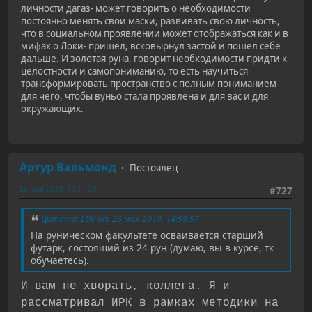
личности дагаз- может говорить о необходимости
постоянно менять свои маски, развивать свою личность,
что в социальном проявлении может отображаться как и в
мифах о Локи- пришёл, всковырнул застой и пошел себе
дальше. И золотая руна, говорит необходимости придти к
целостности и самопониманию, то есть научиться
трансформировать пространство с полным пониманием
для чего, чтобы вуньо стала проявлена и для вас и для
окружающих.
Артур Вальмонд
Постоялец
26 мая 2019, 15:11:20
#727
Цитата: LDV от 26 мая 2019, 14:59:57
На руническом факультете осваивается старший
футарк, состоящий из 24 рун (думаю, вы в курсе, тк
обучаетесь).
И вам не хворать, коллега. Я и
рассматривал ИРК в рамках методики на