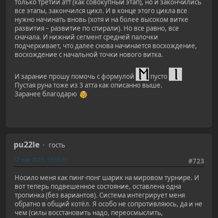
только третий атт (как совокупный этап), но и закончились
все этапы, закончился цикл. И в конце этого цикла все
нужно начинать вновь (хотя и на более высоком витке
развития – развитие по спирали). Но все равно, все
сначала. И нижний сегмент средней палочки
подчеркивает, что далее снова начинается восхождение,
восхождение с начальной точки нового витка.
И зарание прошу помочь с формулой
пусто
Пустая руна тоже из 3 атта как описанно выше.
Заранее благодарю
pu22le
гость
12 мая 2019, 19:33:36
#723
Носило меня как пинг-понг шарик на мировом турнире. И
вот теперь подвешенное состояние, оставлена одна
тропинка (без вариантов). Система интегрирует меня
обратно в общий котёл. Я особо не сопротивляюсь, да и не
чем (силы восстановить надо, переосмыслить,