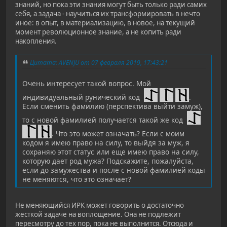
знаний, но пока эти знания могут быть только ради самих
себя, а задача - научиться их трансформировать в нечто
иное: в опыт, в материализацию, в новое, на текущий
момент революционное знание, а не копить ради
накопления.
Цитата: AVENJU от 07 февраля 2019, 17:43:21
Очень интересует такой вопрос. Мой
индивидуальный рунический код
.
Если сменить фамилию (перспектива выйти замуж),
то с новой фамилией получается такой же код
. Что это может означать? Если с моим
кодом я имею право на силу, то выйдя за муж, я
сохраняю этот статус или еще имею право на силу,
которую дает род мужа? Подскажите, пожалуйста,
если до замужества и после с новой фамилией коды
не меняются, что это означает?
Не меняющийся ИРК может говорить о достаточно
жесткой задаче на воплощение. Она не подлежит
пересмотру до тех пор, пока не выполнится. Отсюда и