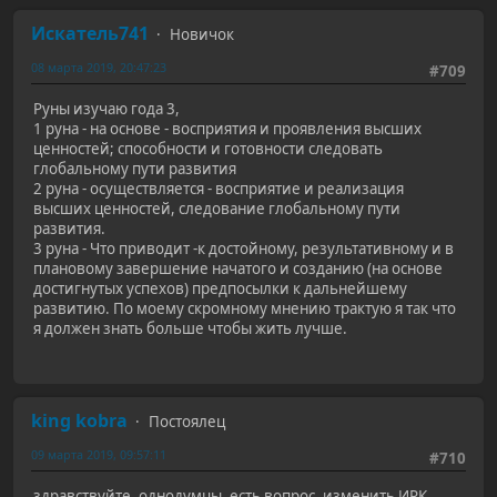
Искатель741
Новичок
08 марта 2019, 20:47:23
#709
Руны изучаю года 3,
1 руна - на основе - восприятия и проявления высших
ценностей; способности и готовности следовать
глобальному пути развития
2 руна - осуществляется - восприятие и реализация
высших ценностей, следование глобальному пути
развития.
3 руна - Что приводит -к достойному, результативному и в
плановому завершение начатого и созданию (на основе
достигнутых успехов) предпосылки к дальнейшему
развитию. По моему скромному мнению трактую я так что
я должен знать больше чтобы жить лучше.
king kobra
Постоялец
09 марта 2019, 09:57:11
#710
здравствуйте, однодумцы, есть вопрос. изменить ИРК