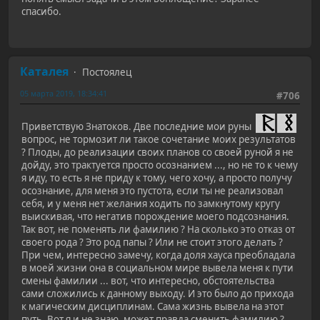
спасибо.
Каталея
Постоялец
05 марта 2019, 18:34:41
#706
Приветствую Знатоков. Две последние мои руны
вопрос, не тормозит ли такое сочетание моих результатов
? Плоды, до реализации своих планов со своей руной я не
дойду, это трактуется просто осознанием ..., но не то к чему
я иду, то есть я не приду к тому, чего хочу, а просто получу
осознание, для меня это пустота, если ты не реализовал
себя, и у меня нет желания ходить по замкнутому кругу
выискивая, что негатив порождение моего подсознания.
Так вот, не поменять ли фамилию ? На сколько это отказ от
своего рода ? Это род папы ? Или не стоит этого делать ?
При чем, интересно замечу, когда доля хауса преобладала
в моей жизни она в социальном мире вывела меня к пути
смены фамилии ... вот, что интересно, обстоятельства
сами сложились к данному выходу. И это было до прихода
к магическим дисциплинам. Сама жизнь вывела на этот
путь. Вот я и не знаю, может правда сменить фамилию ?