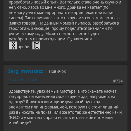
проработать новый опыт). Вот только стало очень скучно и
не уютно. Хаоса во мне много, драйва не хватает (по
немногу учусь маневрировать не привлекая внимания
систем). Так получилось, что по рунам я совсем мало знаю
(мягко говоря). На данный момент пытаюсь разобраться в
тарологии. Знающие, прошу поделиться знаниями по
руническому коду. Может немного легче будет
разобраться в происходящем. С уважением.
пробел
Serg_monstazz
Новичок
15 мая 2019, 12:40:59
#724
Здравствуйте, уважаемые Мастера, а что скажете насчет
татуировок и нанесения своего рунокода, например, на
одежду? Является ли индивидуальный рунокод
элементом или информацией, которую не стоит лишний
раз выносить на показ, или же это так же естественно как и
Ф.И.О и у мага есть право носить его на себе в том или
иной виде?