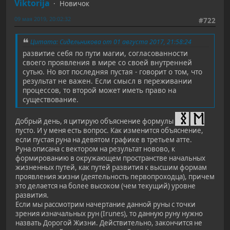
Viktorija
Новичок
09 мая 2019, 20:02:32
#722
Цитата: Сидельникова от 01 августа 2017, 21:58:24
развитие себя по пути магии, согласованности
своего проявления в мире со своей внутренней
сутью. Но вот последняя пустая - говорит о том, что
результат не важен. Если смысл в переживании
процессов, то второй может иметь право на
существование.
Добрый день, я цитирую объяснение формулы
пусто. И у меня есть вопрос. Как изменится объяснение,
если пустая руна на девятом графике в третьем атте.
Руна описана с вектором на результат новово, к
формированию в окружающем пространстве начальных
жизненных путей, как путей развития к высшим формам
проявления жизни (деятельность первопроходца), причем
это делается на более высоком (чем текущий) уровне
развития.
Если мы рассмотрим начертание данной руны с точки
зрения изначальных рун (Irunes), то данную руну нужно
назвать Дорогой Жизни. Действительно, закончится не