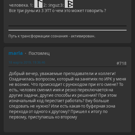
человека. 1:
2: :inguz:3:
Все три руны из 3 ЭТТ о чем это может говорить ?
Путь к трансформации сознания - активирован.
marla
Постоялец
18 марта 2019, 19:36:46
#718
Добрый вечер, уважаемые преподаватели и коллеги!
Озадачилась вопросом, который на занятиях по ИРК у меня
не возник. Что происходит с рунокодом при его смене? То
есть, человек сменил имя и резко переключается на
другие задачи, другие способы их решения? При этом
изначальный код перестает работать? Ему больше
следовать не нужно? Или есть какая-то буферная зона
перехода от одного к другому? Пришел к итогу по
первому, приступаешь ко второму