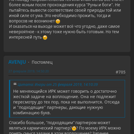
более ясным после прохождения курса "Руны и боги". Не
пытайтесь вывести соответствие своей природы той или
иной силе от ума. Это необходимо прожить, тогда и
вопросов не возникнет
И оказаться на выходе может всё что угодно, даже самое
невероятное - к этому тоже нужно быть готовым. Но тем
интересней путь
AVENJU
Постоялец
27 февраля 2019, 14:50:20
#705
Цитата: Ингри от 25 февраля 2019, 14:10:39
Не меняющийся ИРК может говорить о достаточно
жесткой задаче на воплощение. Она не подлежит
пересмотру до тех пор, пока не выполнится. Отсюда
и "подходящие" партнеры, дающие нужную
комбинацию букв.
Спасибо большое, "подходящим" партнером может
являться кармический партнер?
? По моему ИРК можно
понять смысл задачи в этом воплощение? Заранее