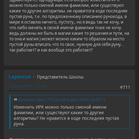
можно только сменой имени фамилии, или существуют
какие то другие алгоритмы. не нравится в коде последняя
пустая руна, т.е. по предложенному описанию рунокода, в
мире я оставлю ничего, пустоту., но я ведь так не хочу, и
что либо менять в своей имени фамилии тоже не хочу.
ведь должны же быть в магии какие то решения и пути, на
то она и магия ) может можно каким то образом на место
пустой руны вписать что то свое, нужную для себя руну..
так работает? и как вообще это работает?
Lepestok
Представитель Школы
10 марта 2019, 17:52:45
#711
Цитата: Elena1755 от 09 марта 2019, 09:57:11
Изменить ИРК можно только сменой имени
фамилии, или существуют какие то другие
алгоритмы? Не нравится в коде последняя пустая
руна.