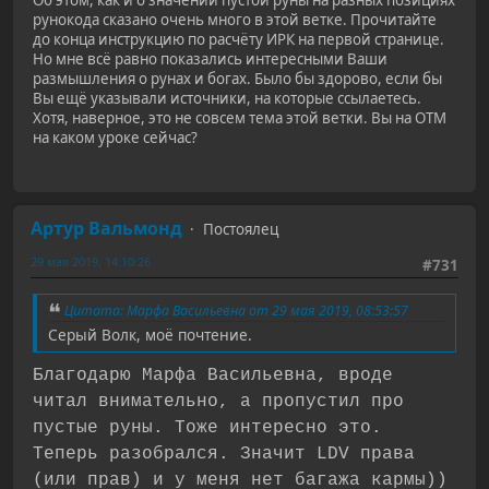
рунокода сказано очень много в этой ветке. Прочитайте
до конца инструкцию по расчёту ИРК на первой странице.
Но мне всё равно показались интересными Ваши
размышления о рунах и богах. Было бы здорово, если бы
Вы ещё указывали источники, на которые ссылаетесь.
Хотя, наверное, это не совсем тема этой ветки. Вы на ОТМ
на каком уроке сейчас?
Артур Вальмонд
Постоялец
29 мая 2019, 14:10:26
#731
Цитата: Марфа Васильевна от 29 мая 2019, 08:53:57
Серый Волк, моё почтение.
Благодарю Марфа Васильевна, вроде
читал внимательно, а пропустил про
пустые руны. Тоже интересно это.
Теперь разобрался. Значит LDV права
(или прав) и у меня нет багажа кармы))