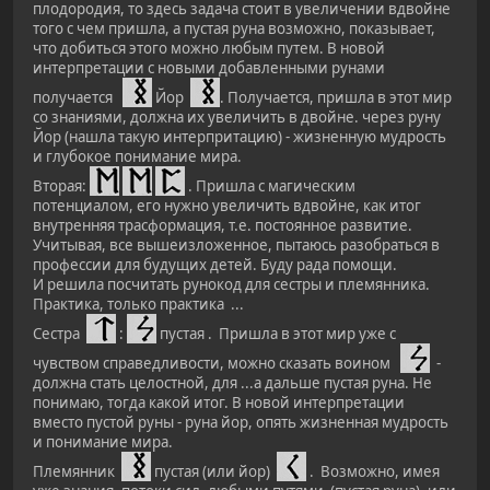
плодородия, то здесь задача стоит в увеличении вдвойне
того с чем пришла, а пустая руна возможно, показывает,
что добиться этого можно любым путем. В новой
интерпретации с новыми добавленными рунами
получается
Йор
. Получается, пришла в этот мир
со знаниями, должна их увеличить в двойне. через руну
Йор (нашла такую интерпритацию) - жизненную мудрость
и глубокое понимание мира.
Вторая:
. Пришла с магическим
потенциалом, его нужно увеличить вдвойне, как итог
внутренняя трасформация, т.е. постоянное развитие.
Учитывая, все вышеизложенное, пытаюсь разобраться в
профессии для будущих детей. Буду рада помощи.
И решила посчитать рунокод для сестры и племянника.
Практика, только практика ...
Сестра
:
пустая . Пришла в этот мир уже с
чувством справедливости, можно сказать воином
-
должна стать целостной, для ...а дальше пустая руна. Не
понимаю, тогда какой итог. В новой интерпретации
вместо пустой руны - руна йор, опять жизненная мудрость
и понимание мира.
Племянник
пустая (или йор)
. Возможно, имея