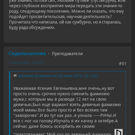
уже знания, потоки сил, любыми путями (пустая руна), или
через глубокое восприятие мира передать эти знания по
роду, следующему поколению. Можно ли сказать, что ему
подойдет просветительская, научная деятельность?
Прочитала что написала, ой как сумбурно, но я старалась.
Буду рада обсуждению.
Сидельникова
Преподаватели
14 июля 2016, 14:06:27
#51
Цитата: lyusyonok от 05 июля 2016, 05:10:21
Уважаемая Ксения Евгеньевна,мне очень,ну вот
просто очень срочно нужно сменить фамилию
мужа,с которым мы в разводе 12 лет на свою
девичью.Был ещё вариант взять девичью фамилию
моей мамы.Все было просто и без всяких там
"заморочек".И во тут как раз..я узнала ------РУНЫ.И
все с ног на голову.Изучать я их начну а октябре.А
сейчас даже боюсь оскорбить их своим
"трактованием".Мой код по девичьей фамилии