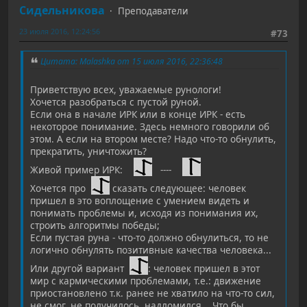
Сидельникова
Преподаватели
23 июля 2016, 12:24:56
#73
Цитата: Malashka от 15 июля 2016, 22:36:48
Приветствую всех, уважаемые рунологи!
Хочется разобраться с пустой руной.
Если она в начале ИРК или в конце ИРК - есть
некоторое понимание. Здесь немного говорили об
этом. А если на втором месте? Надо что-то обнулить,
прекратить, уничтожить?
Живой пример ИРК:
----
Хочется про
сказать следующее: человек
пришел в это воплощение с умением видеть и
понимать проблемы и, исходя из понимания их,
строить алгоритмы победы;
Если пустая руна - что-то должно обнулиться, то не
логично обнулять позитивные качества человека...
Или другой вариант
: человек пришел в этот
мир с кармическими проблемами, т.е.: движение
приостановлено т.к. ранее не хватило на что-то сил,
не смог, не получилось, надломился... Что бы