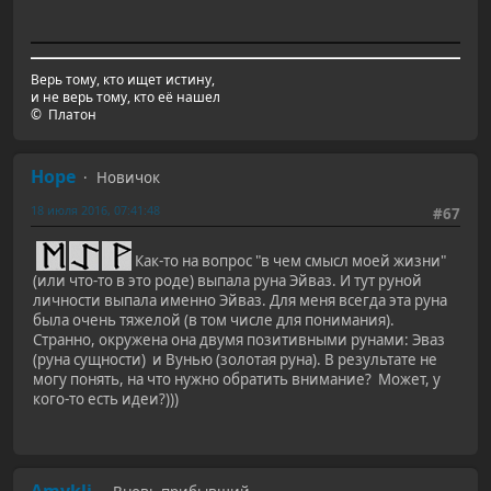
Верь тому, кто ищет истину,
и не верь тому, кто её нашел
© Платон
Hope
Новичок
18 июля 2016, 07:41:48
#67
Как-то на вопрос "в чем смысл моей жизни"
(или что-то в это роде) выпала руна Эйваз. И тут руной
личности выпала именно Эйваз. Для меня всегда эта руна
была очень тяжелой (в том числе для понимания).
Странно, окружена она двумя позитивными рунами: Эваз
(руна сущности) и Вунью (золотая руна). В результате не
могу понять, на что нужно обратить внимание? Может, у
кого-то есть идеи?)))
Amykli