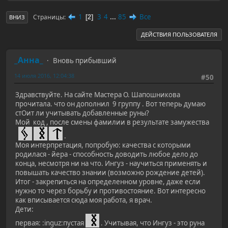
1
3
4
...
85
Все
Страницы
2
ВНИЗ
ДЕЙСТВИЯ ПОЛЬЗОВАТЕЛЯ
_Анна_
Вновь прибывший
14 июля 2016, 12:04:38
#50
Здравствуйте. На сайте Мастера О. Шапошникова
прочитала. что он дополнил 9 группу . Вот теперь думаю
стОит ли учитывать добавленные руны?
Мой код , после смены фамилии в результате замужества
.
Моя интерпретация, попробую: качества с которыми
родилася - йера - способность доводить любое дело до
конца, несмотря ни на что. Ингуз - научиться применять и
повышать качество знании (возможно рождение детей).
Итог - закрепиться на определенном уровне, даже если
нужно то через борьбу и противостояние. Вот интересно
как вписывается сюда моя работа, я врач.
Дети:
первая: :inguz:пустая
. Учитывая, что Ингуз - это руна