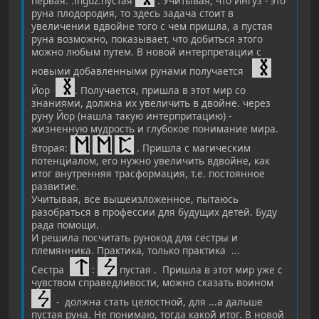
первая: :inguz:пустая
. Учитывая, что Ингуз - это
руна плодородия, то здесь задача стоит в
увеличении вдвойне того с чем пришла, а пустая
руна возможно, показывает, что добиться этого
можно любым путем. В новой интерпретации с
новыми добавленными рунами получается
Йор
. Получается, пришла в этот мир со
знаниями, должна их увеличить в двойне. через
руну Йор (нашла такую интерпритацию) -
жизненную мудрость и глубокое понимание мира.
Вторая:
. Пришла с магическим
потенциалом, его нужно увеличить вдвойне, как
итог внутренняя трасформация, т.е. постоянное
развитие.
Учитывая, все вышеизложенное, пытаюсь
разобраться в профессии для будущих детей. Буду
рада помощи.
И решила посчитать рунокод для сестры и
племянника. Практика, только практика ...
Сестра
:
пустая . Пришла в этот мир уже с
чувством справедливости, можно сказать воином
- должна стать целостной, для ...а дальше
пустая руна. Не понимаю, тогда какой итог. В новой