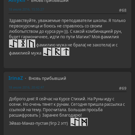
Вновь прибывший
18 июля 2016, 15:55:27
#68
Здравствуйте, уважаемые преподаватели школы. Я только
первокурсница и боюсь не справлюсь со своим
любопытством до курса рун ))). С какой комбинацией рун,
будет гармоничнее, идти по пути Магии? Моя фамилия
фамилию мужа не брала( не захотела) и с
фамилией мужа
IrinaZ
Вновь прибывший
18 июля 2016, 20:42:47
#69
Доброго дня! Я сейчас на Курсе Стихий. На Руны иду с
осени. Но очень тянет к рунам. Сегодня пришла рассылка с
ссылкой на тему. Просчитала. Большая просьба
расшифровать ) Заранее благодарю!
Эйваз-Маназ-пустая (9гр 2 этт)