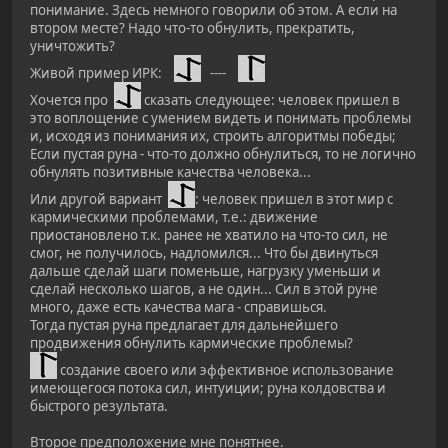
понимание. Здесь немного говорили об этом. А если на
втором месте? Надо что-то обнулить, прекратить,
уничтожить?
Живой пример ИРК:
----
Хочется про
сказать следующее: человек пришел в
это воплощение с умением видеть и понимать проблемы
и, исходя из понимания их, строить алгоритмы победы;
Если пустая руна - что-то должно обнулиться, то не логично
обнулять позитивные качества человека...
Или другой вариант
: человек пришел в этот мир с
кармическими проблемами, т.е.: движение
приостановлено т.к. ранее не хватило на что-то сил, не
смог, не получилось, надломился... Что бы двинуться
дальше сделай шаги поменьше, нагрузку уменьши и
сделай несколько шагов, а не один... Сил в этой руне
много, даже есть качества мага - справишься.
Тогда пустая руна предлагает для дальнейшего
продвижения обнулить кармические проблемы?
создание своего или эффективное использование
имеющегося потока сил, интуиции; руна колдовства и
быстрого результата.
Второе предположение мне понятнее.