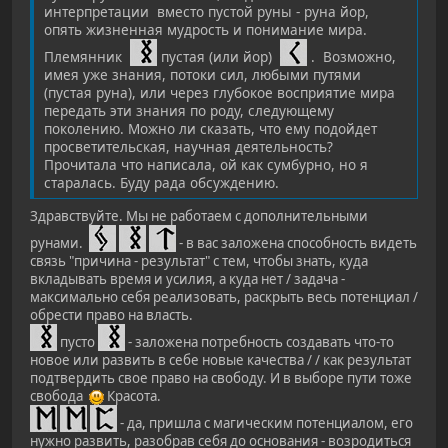
интерпретации вместо пустой руны - руна йор,
опять жизненная мудрость и понимание мира.
Племянник
пустая (или йор)
. Возможно,
имея уже знания, потоки сил, любыми путями
(пустая руна), или через глубокое восприятие мира
передать эти знания по роду, следующему
поколению. Можно ли сказать, что ему подойдет
просветительская, научная деятельность?
Прочитала что написала, ой как сумбурно, но я
старалась. Буду рада обсуждению.
Здравствуйте. Мы не работаем с дополнительными
рунами.
- в вас заложена способность видеть
связь "причина - результат" с тем, чтобы знать, куда
вкладывать время и усилия, а куда нет / задача -
максимально себя реализовать, раскрыть весь потенциал /
обрести право на власть.
пусто
- заложена потребность создавать что-то
новое или развить в себе новые качества / / как результат
подтвердить свое право на свободу. И в выборе пути тоже
свобода
Красота.
- да, пришла с магическим потенциалом, его
нужно развить, разобрав себя до основания - возродиться