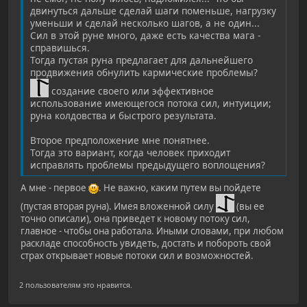
двинуться дальше сделай шаги поменьше, нагрузку
уменьши и сделай несколько шагов, а не один...
Сил в этой руне много, даже есть качества мага -
справишься.
Тогда пустая руна предлагает для дальнейшего
продвижения обнулить кармические проблемы?
создание своего или эффективное
использование имеющегося потока сил, интуиции;
руна колдовства и быстрого результата.
Второе предположение мне понятнее.
Тогда это вариант, когда человек приходит
исправлять проблемы предыдущего воплощения?
А мне - первое
. Не важно, каким путем вы пойдете
(пустая вторая руна). Имея вложенной силу
(вы ее
точно описали), она приведет к новому потоку сил,
главное - чтобы она работала. Иными словами, при любом
раскладе способность увидеть, достать и побороть свой
страх открывает новые потоки сил и возможностей.
2 пользователям это нравится.