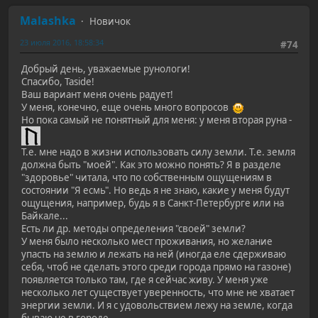
Malashka
Новичок
23 июля 2016, 18:58:34
#74
Добрый день, уважаемые рунологи!
Спасибо, Taside!
Ваш вариант меня очень радует!
У меня, конечно, еще очень много вопросов
Но пока самый не понятный для меня: у меня вторая руна -
Т.е. мне надо в жизни использовать силу земли. Т.е. земля
должна быть "моей". Как это можно понять? Я в разделе
"здоровье" читала, что по собственным ощущениям в
состоянии "Я есмь". Но ведь я не знаю, какие у меня будут
ощущения, например, будь я в Санкт-Петербурге или на
Байкале...
Есть ли др. методы определения "своей" земли?
У меня было несколько мест проживания, но желание
упасть на землю и лежать на ней (иногда еле сдерживаю
себя, чтоб не сделать этого среди города прямо на газоне)
появляется только там, где я сейчас живу. У меня уже
несколько лет существует уверенность, что мне не хватает
энергии земли. И я с удовольствием лежу на земле, когда