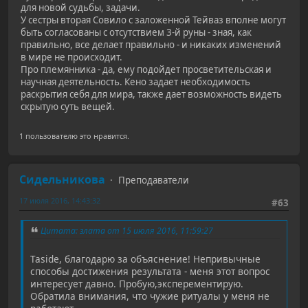
для новой судьбы, задачи.
У сестры вторая Совило с заложенной Тейваз вполне могут
быть согласованы с отсутствием 3-й руны - зная, как
правильно, все делает правильно - и никаких изменений
в мире не происходит.
Про племянника - да, ему подойдет просветительская и
научная деятельность. Кено задает необходимость
раскрытия себя для мира, также дает возможность видеть
скрытую суть вещей.
1 пользователю это нравится.
Сидельникова
Преподаватели
17 июля 2016, 14:43:32
#63
Цитата: злата от 15 июля 2016, 11:59:27
Taside, благодарю за объяснение! Непривычные
способы достижения результата - меня этот вопрос
интересует давно. Пробую,эксперементирую.
Обратила внимания, что чужие ритуалы у меня не