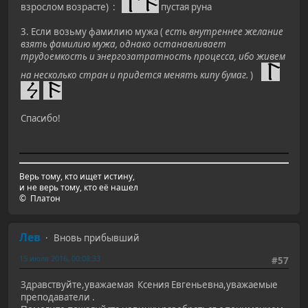
взрослом возрасте) :
пустая руна
3. Если возьму фамилию мужа (
есть внутреннее желание
взять фамилию мужа, однако останавливает
трудоемкость и энергозатратность процесса, ибо живем
на несколько стран и придется менять кипу бумаг.
)
Спасибо!
Верь тому, кто ищет истину,
и не верь тому, кто её нашел
© Платон
Лев
Вновь прибывший
15 июля 2016, 00:08:33
#57
Здравствуйте,уважаемая Ксения Евгеньевна,уважаемые
преподаватели .