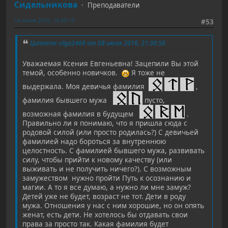
Сидельникова
Преподаватели
14 июля 2016, 14:20:13
#53
Цитата: olga2466 от 08 июля 2016, 21:36:56
Уважаемая Ксения Евгеньевна! Зацепили Вы этой
темой, особенно новичков.
Я тоже не
выдержала. Моя девичья фамилия
,
фамилия бывшего мужа
пусто,
возможная фамилия в будущем
.
Правильно ли я понимаю, что я пришла сюда с
родовой силой (или просто родилась?) С девичьей
фамилией надо бороться за внутреннюю
целостность. С фамилией бывшего мужа, развивать
силу, чтобы прийти к новому качеству (или
выживать и не получить ничего?). С возможным
замужеством нужно пройти Путь к осознанию и
магии. А то я все думаю, а нужно ли мне замуж?
Детей уже не будет, возраст не тот. Дети в роду
мужа. Отношения у нас с ним хорошие, но он опять
женат, есть дети. Не хотелось бы отдавать свои
права за просто так. Какая фамилия будет