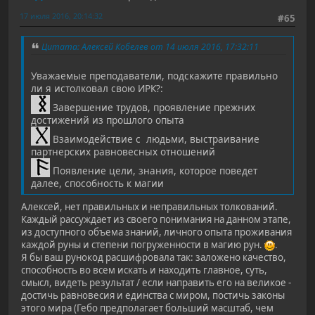
17 июля 2016, 20:14:32
#65
Цитата: Алексей Кобелев от 14 июля 2016, 17:32:11
Уважаемые преподаватели, подскажите правильно
ли я истолковал свою ИРК?:
Завершение трудов, проявление прежних
достижений из прошлого опыта
Взаимодействие с людьми, выстраивание
партнерских равновесных отношений
Появление цели, знания, которое поведет
далее, способность к магии
Алексей, нет правильных и неправильных толкований.
Каждый рассуждает из своего понимания на данном этапе,
из доступного объема знаний, личного опыта проживания
каждой руны и степени погруженности в магию рун.
.
Я бы ваш рунокод расшифровала так: заложено качество,
способность во всем искать и находить главное, суть,
смысл, видеть результат / если направить его на великое -
достичь равновесия и единства с миром, постичь законы
этого мира (Гебо предполагает больший масштаб, чем