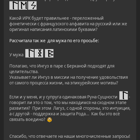
Какой ИРК будет правильнее - переложенный
фонетически с французского алфавита на русский или же
оригинал написания латинскими буквами?
Рассчитала так же для мужа по его просьбе:
У мужа
Полагаю, что Ингуз в паре с Берканой подходят для
целительства.
Указывает ли Ингуз в миссии на получение удовольствия
от самого процесса жизни, на эпикурейские мотивы?
Если и у меня, и у супруга одинаковая Руна Сущности
-
говорит ли это о том, что мы находимся на сходном этапе
развития? При этом Лагуз, с одной стороны, это интуиция,
а с другой - поддержка и защита Рода... Как бы это всё
связать воедино?
Спасибо, что отвечаете на наши многочисленные запросы!