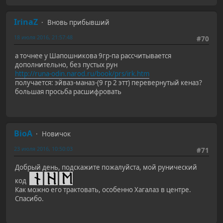
IrinaZ
Вновь прибывший
18 июля 2016, 21:57:48
#70
а точнее у Шапошникова 9гр-па рассчитывается
дополнительно, без пустых рун
http://runa-odin.narod.ru/book/prs/irk.htm
получается: эйваз-маназ-(9 гр 2 этт) перевернутый кеназ?
большая просьба расшифровать
BioA
Новичок
23 июля 2016, 10:50:03
#71
Добрый день, подскажите пожалуйста, мой рунический
код
Как можно его трактовать, особенно Хагалаз в центре.
Спасибо.