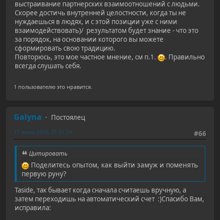
выстраивание партнерских взаимоотношений с людьми.
Скорее достичь внутренней целостности, когда ты не
нуждаешься в людях, и с этой позиции уже с ними
взаимодействовать)/ результатом будет знание - что это
за порядок, на основании которого вы можете
сформировать свою традицию.
Повторюсь, это мое частное мнение, см п.1.
. Правильно
всегда слушать себя.
1 пользователю это нравится.
Galyna
Постоялец
17 июля 2016, 21:51:24
#66
Цитировать
Поделитесь опытом, как выйти замуж и поменять
первую руну?
Taside, так бывает когда сначала считаешь вручную, а
затем переходишь на автоматический счет :)Спасибо Вам,
исправила: