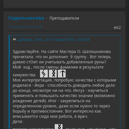
Сидельникова
Преподаватели
17 июля 2016, 14:31:48
#62
Цитата: _Анна_ от 14 июля 2016, 12:04:38
Здравствуйте. На сайте Мастера О. Шапошникова
прочитала. что он дополнил 9 группу . Вот теперь
думаю стОит ли учитывать добавленные руны?
Мой код , после смены фамилии в результате
замужества
.
Моя интерпретация, попробую: качества с которыми
родилася - йера - способность доводить любое дело
до конца, несмотря ни на что. Ингуз - научиться
применять и повышать качество знании (возможно
рождение детей). Итог - закрепиться на
определенном уровне, даже если нужно то через
борьбу и противостояние. Вот интересно как
вписывается сюда моя работа, я врач.
Дети: