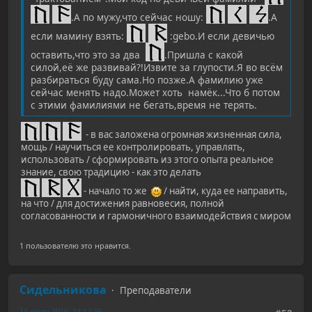
.А по мужу,что сейчас ношу:
.А
если мамину взять:
:gebo.И если девичью
оставить,что это за два
.Пришла с какой
силой,её же развивай?!Извите за глупости.Я во всём
разбираться буду сама.Но позже.А фамилию уже
сейчас менять надо.Может хоть намёк...Что б потом
с этими фамилиями не бегать,время не терять.
- в вас заложена огромная жизненная сила,
мощь / научиться ее контролировать, управлять,
использовать / сформировать из этого опыта реальное
знание, свою традицию - как это делать
- начало то же
/ найти, куда ее направить,
на что / для достижения равновесия, полной
согласованности и гармоничного взаимодействия с миром
1 пользователю это нравится.
Сидельникова
Преподаватели
14 июля 2016, 14:12:39