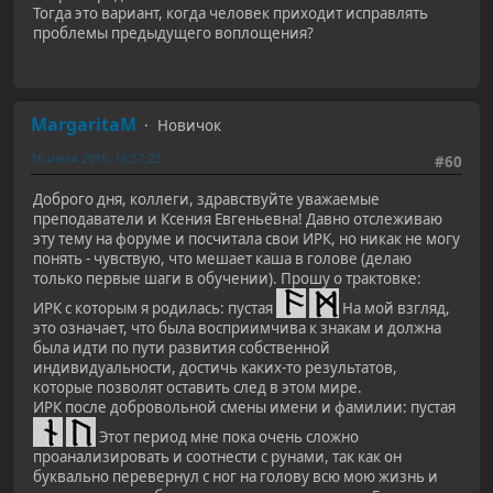
Тогда это вариант, когда человек приходит исправлять
проблемы предыдущего воплощения?
MargaritaM
Новичок
16 июля 2016, 16:57:22
#60
Доброго дня, коллеги, здравствуйте уважаемые
преподаватели и Ксения Евгеньевна! Давно отслеживаю
эту тему на форуме и посчитала свои ИРК, но никак не могу
понять - чувствую, что мешает каша в голове (делаю
только первые шаги в обучении). Прошу о трактовке:
ИРК с которым я родилась: пустая
На мой взгляд,
это означает, что была восприимчива к знакам и должна
была идти по пути развития собственной
индивидуальности, достичь каких-то результатов,
которые позволят оставить след в этом мире.
ИРК после добровольной смены имени и фамилии: пустая
Этот период мне пока очень сложно
проанализировать и соотнести с рунами, так как он
буквально перевернул с ног на голову всю мою жизнь и