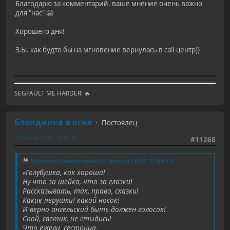
Благодарю за комментарий, ваше мнение очень важно
для "нас" 🤗
Хорошего дня!
З.Ы. как будто бы на мгновение вернулась в call-центр))
SEGFAULT ME HARDER! 🔥
Блондинка в огне
Постоялец
22 марта 2024, 18:46:30
#11268
Цитата: Черепаха от 22 марта 2024, 17:56:19
«Голубушка, как хороша!
Ну что за шейка, что за глазки!
Рассказывать, так, право, сказки!
Какие перушки! какой носок!
И верно ангельский быть должен голосок!
Спой, светик, не стыдись!
Что ежели, сестрица,