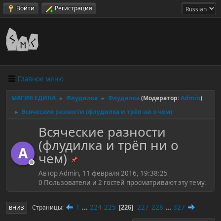
Войти
Регистрация
Главное меню
МАГИЯ ЕДИНА
Флудилка
Флудилка
(Модератор:
Admin
)
►
►
Всяческие разности (флудилка и трёп ни о чем)
►
Всяческие разности
(флудилка и трёп ни о
A
чем)
Автор Admin, 11 февраля 2016, 19:38:25
0 Пользователи и 2 гостей просматривают эту тему.
1
...
224
225
227
228
...
327
Страницы
226
ВНИЗ