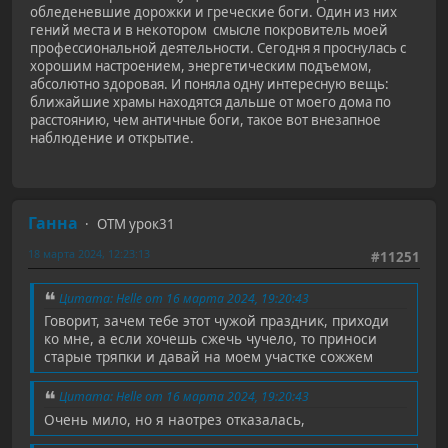
обледеневшие дорожки и греческие боги. Один из них
гений места и в некотором смысле покровитель моей
профессиональной деятельности. Сегодня я проснулась с
хорошим настроением, энергетическим подъемом,
абсолютно здоровая. И поняла одну интересную вещь:
ближайшие храмы находятся дальше от моего дома по
расстоянию, чем античные боги, такое вот внезапное
наблюдение и открытие.
Ганна
ОТМ урок31
18 марта 2024, 12:23:13
#11251
Цитата: Helle от 16 марта 2024, 19:20:43
Говорит, зачем тебе этот чужой праздник, приходи
ко мне, а если хочешь сжечь чучело, то приноси
старые тряпки и давай на моем участке сожжем
Цитата: Helle от 16 марта 2024, 19:20:43
Очень мило, но я наотрез отказалась,