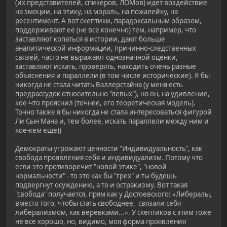
(их представителей, спикеров, ЛОМов) идет воздействие
на эмоции, на этику, на мораль, на пожалейку, на
ресентимент. А вот скептики, парадоксальным образом,
поддерживают ее (не все конечно) тем, например, что
заставляют копаться в истории, дают больше
аналитической информации, причинно-следственных
связей, часто не выражают однозначной оценки,
заставляют искать, проверять, находить очень разные
объяснения и параллели (в том числе исторические). Я бы
никогда не стала читать Валлерстайна (у меня есть
предрассудок относительно "левых"), но он, на удивление,
кое-что прояснил (точнее, его теоретическая модель).
Точно также я бы никогда не стала интересоваться фигурой
Ли Сын Мана и, тем более, искать параллели между ним и
кое-кем еще))
Демократы угрожают ценности "Индивидуальность", как
свобода проявления себя и индивидуализм. Потому что
если это противоречит "новой этике", "новой
нормальности" - то это как бы "грех" и ты будешь
подвергнут осуждению, а то и остракизму. Вот такая
"свобода" получается, прям как у Достоевского: «Либералы,
вместо того, чтобы стать свободнее, связали себя
либерализмом, как веревками...». У скептиков с этим тоже
не все хорошо, но, видимо, моя форма проявления