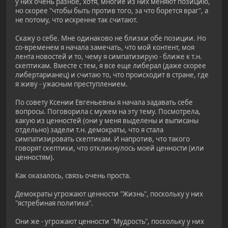
у них очень разное, хотя, многие из них меняют позицию,
но скорее "чтобы быть против того, за что борется враг", а
не потому, что искренне так считают.
Скажу о себе. Мне одинаково не близки обе позиции. Но
со-временем я начала замечать, что мой контент, моя
лента новостей и то, чему я симпатизирую - ближе к т.н.
скептикам. Вместе с тем, я все еще либерал (даже скорее
либертарианец) и считаю то, что происходит в стране, где
я живу - ужасным преступлением.
По совету Ксении Евгеньевны я начала задавать себе
вопросы. Поговорила с мужем на эту тему. Посмотрела,
какую из ценностей (они у меня выделены и выписаны
отдельно) задели т.н. демократы, что я стала
симпатизировать скептикам. И напротив, что такого
говорят скептики, что откликнулось моей ценности (или
ценностям).
Как оказалось, связь очень проста.
Демократы угрожают ценности "Жизнь", поскольку у них
"ястребиная политика".
Они же - угрожают ценности "Мудрость", поскольку у них