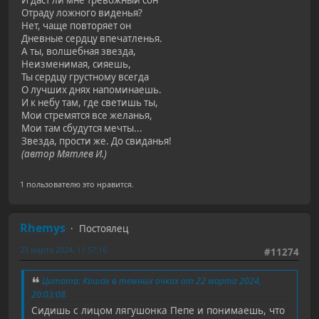
Отраду ложного виденья?
Нет, чаще повторяет он
Дневные сердцу впечатленья.
А ты, волшебная звезда,
Неизменимая, сияешь,
Ты сердцу грустному всегда
О лучших днях напоминаешь.
И к небу там, где светишь ты,
Мои стремятся все желанья,
Мои там сбудутся мечты...
Звезда, прости же. До свиданья!
(автор Мятлев И.)
1 пользователю это нравится.
Rhemys
Постоялец
23 марта 2024, 11:57:16
#11274
Цитата: Кошак в темных очках от 22 марта 2024,
20:03:08
Сидишь с лицом лягушонка Пепе и понимаешь, что