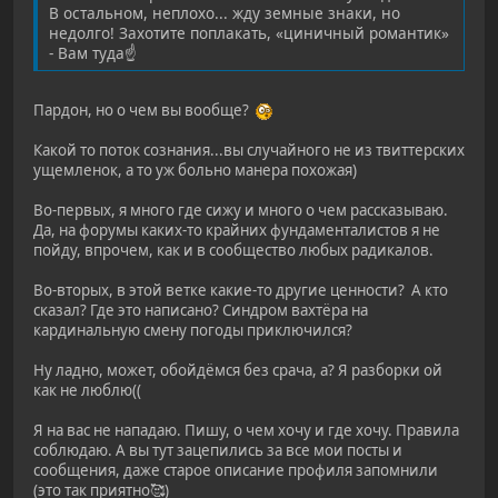
В остальном, неплохо... жду земные знаки, но
недолго! Захотите поплакать, «циничный романтик»
- Вам туда☝️
Пардон, но о чем вы вообще?
Какой то поток сознания...вы случайного не из твиттерских
ущемленок, а то уж больно манера похожая)
Во-первых, я много где сижу и много о чем рассказываю.
Да, на форумы каких-то крайних фундаменталистов я не
пойду, впрочем, как и в сообщество любых радикалов.
Во-вторых, в этой ветке какие-то другие ценности? А кто
сказал? Где это написано? Синдром вахтёра на
кардинальную смену погоды приключился?
Ну ладно, может, обойдёмся без срача, а? Я разборки ой
как не люблю((
Я на вас не нападаю. Пишу, о чем хочу и где хочу. Правила
соблюдаю. А вы тут зацепились за все мои посты и
сообщения, даже старое описание профиля запомнили
(это так приятно🥰)