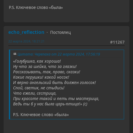
P.S. Ключевое слово «была»
echo_reflection
Постоялец
22 марта 2024, 18:21:21
#11267
Цитата: Черепаха от 22 марта 2024, 17:56:19
«Голубушка, как хороша!
Ну что за шейка, что за глазки!
Рассказывать, так, право, сказки!
Какие перушки! какой носок!
И верно ангельский быть должен голосок!
Спой, светик, не стыдись!
Что ежели, сестрица,
При красоте такой и петь ты мастерица,
Ведь ты б у нас была царь-птица!» (с)
P.S. Ключевое слово «была»