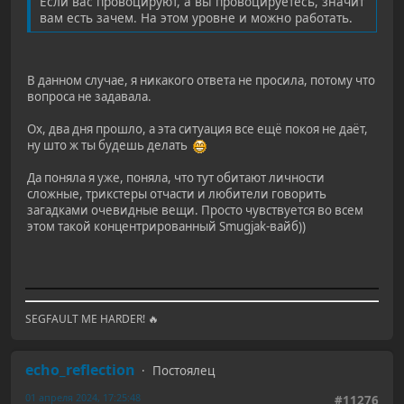
Если вас провоцируют, а вы провоцируетесь, значит
вам есть зачем. На этом уровне и можно работать.
В данном случае, я никакого ответа не просила, потому что
вопроса не задавала.
Ох, два дня прошло, а эта ситуация все ещё покоя не даёт,
ну што ж ты будешь делать
Да поняла я уже, поняла, что тут обитают личности
сложные, трикстеры отчасти и любители говорить
загадками очевидные вещи. Просто чувствуется во всем
этом такой концентрированный Smugjak-вайб))
SEGFAULT ME HARDER! 🔥
echo_reflection
Постоялец
01 апреля 2024, 17:25:48
#11276