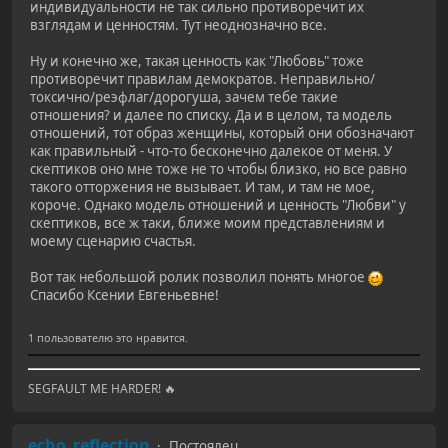
индивидуальности не так сильно противоречит их
взглядам и ценностям. Тут неоднозначно все.
Ну и конечно же, такая ценность как "Любовь" тоже
противоречит правилам демократов. Неправильно/
токсично/реэфлаг/дорогуша, зачем тебе такие
отношения? и далее по списку. Да и в целом, та модель
отношений, тот образ женщины, который они обозначают
как правильный - что-то бесконечно далекое от меня. У
скептиков оно мне тоже не то чтобы близко, но все равно
такого отторжения не вызывает. И там, и там не мое,
короче. Однако модель отношений и ценность "Любви" у
скептиков, все ж таки, ближе моим представлениям и
моему сценарию счастья.
Вот так небольшой ролик позволил понять многое
Спасибо Ксении Евгеньевне!
1 пользователю это нравится.
SEGFAULT ME HARDER! 🔥
echo_reflection
Постоялец