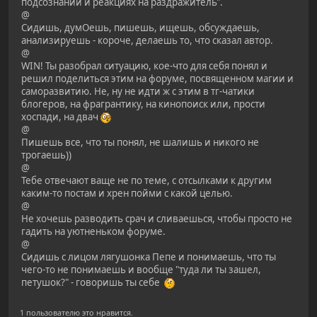
подсознании и реакциях на раздражитель".
@
Сидишь, думОешь, пишешь, ищешь, обсуждаешь,
анализируешь - короче, делаешь то, что сказал автор.
@
WIN! Ты разобрал ситуацию, кое-что для себя понял и
решил поделиться этим на форуме, посвященном магии и
саморазвитию. Не, ну не идти ж с этим в тг-чатики
блогеров, на фрагрантику, на кинопоиск или, прости
хоспади, на двач
@
Пишешь все, что ты понял, не шалишь и никого не
трогаешь))
@
Тебе отвечают ваще не по теме, с отсылками к другим
каким-то постам и хрен пойми с какой целью.
@
Не хочешь разводить срач и сливаешься, чтобы просто не
гадить на уютненьком форуме.
@
Сидишь с лицом лягушонка Пепе и понимаешь, что ты
чего-то не понимаешь и вообще "туда ли ты зашел,
петушок?" - говоришь ты себе
1 пользователю это нравится.