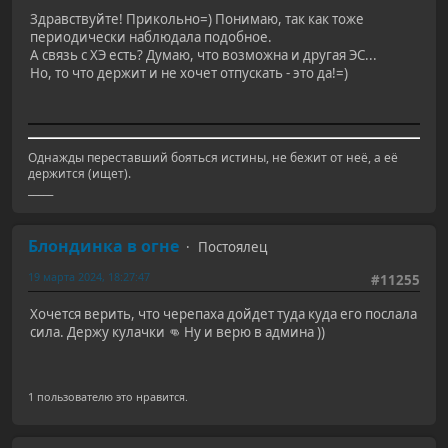
Здравствуйте! Прикольно=) Понимаю, так как тоже
периодически наблюдала подобное.
А связь с ХЭ есть? Думаю, что возможна и другая ЭС...
Но, то что держит и не хочет отпускать - это да!=)
Однажды переставший бояться истины, не бежит от неё, а её
держится (ищет).
_____
Блондинка в огне
Постоялец
19 марта 2024, 18:27:47
#11255
Хочется верить, что черепаха дойдет туда куда его послала
сила. Держу кулачки 👊 Ну и верю в админа ))
1 пользователю это нравится.