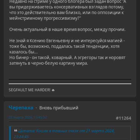
Недавно на стриме у одного блогера был задан вопрос "А
вы придерживаетесь консервативных взглядов потому,
что это действительно вам близко, или по оппозиции к
мейнстримному прогрессивизму?"
Очень актуальный в наше время вопрос, между прочим.
Не знай я Ксению Евгеньевну и не интересуйся магией -
тоже бы, возможно, поддалась такой тенденции, хотя
казалось бы...
Но бинер - он такой, коварный. А эгрегоры так и норовят
затянуть в черно-белую картину мира.
SEGFAULT ME HARDER! 🔥
Черепаха
Вновь прибывший
22 марта 2024, 15:45:57
#11264
Цитата: Кошак в темных очках от 21 марта 2024,
23:24:45