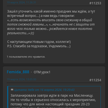
19 марта 2024, 11:26:31
#11253
Зашёл уточнить какой именно праздник мы ждём, а тут
встречный вопрос...) а нам ведь говорили:
«...есть возможность вписать свою снежинку в общий
поток снежной лавины...», «...начинать не с защиты от
всего чего только можно... рождается новое полотно
реальности...» (с)
С наступающим Новым годом, коллеги!)
P.S. Спасибо за подсказки, Ундомиэль...)
1 пользователю это нравится.
Femida_888
ОТМ урок1
19 марта 2024, 13:05:00
#11254
Цитата: Helle от 16 марта 2024, 19:20:43
Запланировала завтра идти в парк на Масленицу.
Не то чтобы я серьезно относилась к мероприятию,
потому что для меня настоящий праздник 20-23