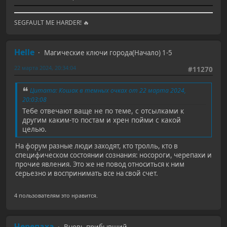
SEGFAULT ME HARDER! 🔥
Helle
Магические ключи города(Начало) 1-5
22 марта 2024, 20:34:04
#11270
Цитата: Кошак в темных очках от 22 марта 2024,
20:03:08
Тебе отвечают ваще не по теме, с отсылками к
другим каким-то постам и хрен пойми с какой
целью.
На форум разные люди заходят, кто тролль, кто в
специфическом состоянии сознания: носороги, черепахи и
прочие явления. Это же не повод относиться к ним
серьезно и воспринимать все на свой счет.
4 пользователям это нравится.
Черепаха
Вновь прибывший