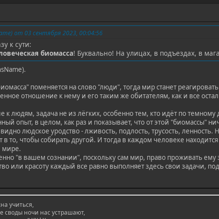
me) от 03 сентября 2023, 00:04:56
зу к сути:
ловеческая биомасса
! Буквально! На улицах, в подъездах, в маг
nsName).
биомасса" поменяется на слово "люди", тогда мир станет реагироват
венное отношение к нему и его таким же обитателям, как и все оста
е к людям, задача не из лёгких, особенно тем, кто идёт по темно
ный опыт, в целом, как раз и показывает, что от этой "биомассы" н
идно людское уродство - лживость, подлость, трусость, ленность. Н
 в то, чтобы собирать другой. И тогда в каждом человеке находитс
м мире.
енно "в вашем сознании", поскольку сам мир, право проживать ему 
тво или красоту каждый все равно выполняет здесь свои задачи, п
на учиться,
ые своды ночи нас устрашают,