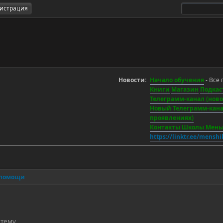
гистрация
Новости:
Начало обучения
- Все 
Книги
Магазин
Подкас
Телеграмм-канал (новос
Новый Телеграмм-канал
проявлениях)
Контакты Школы Мен
https://linktr.ee/mensh
 помощи
 тему.