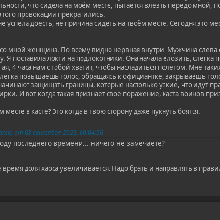
ьности, что сидела на моём месте, пытается влезть передо мной, п
 этого провокации прекратились.
а не успела доесть, не причина сидеть на твоём месте. Сегодня это м
м со мной женщина. По всему видно нервная внутри. Мужчина слева 
 Я поставила локти на подлокотники. Она начала елозить, слегка п
ая, 4 часа нам с тобой хватит, чтобы насладиться полетом. Мне таки
слегка повышаешь голос, обращаясь к официантке, закрываешь голов
 начинают защищать границы, которые настолько узкие, что идут пр
фирки. И вот когда такая признает своё поражение, каста воинов при
м месте в касте? Это когда в твою сторону даже пукнуть боятся.
me) от 03 сентября 2023, 00:04:56
воду последнего времени... ничего не замечаете?
 время доля хаоса увеличивается. Надо брать и направлять в прави