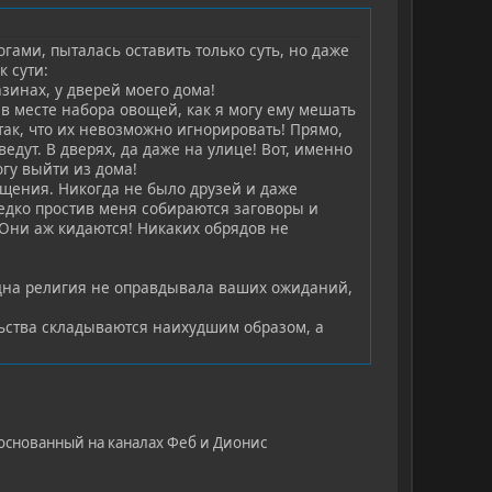
гами, пыталась оставить только суть, но даже
к сути:
азинах, у дверей моего дома!
 в месте набора овощей, как я могу ему мешать
так, что их невозможно игнорировать! Прямо,
едут. В дверях, да даже на улице! Вот, именно
гу выйти из дома!
бщения. Никогда не было друзей и даже
едко простив меня собираются заговоры и
! Они аж кидаются! Никаких обрядов не
 одна религия не оправдывала ваших ожиданий,
ельства складываются наихудшим образом, а
" основанный на каналах Феб и Дионис