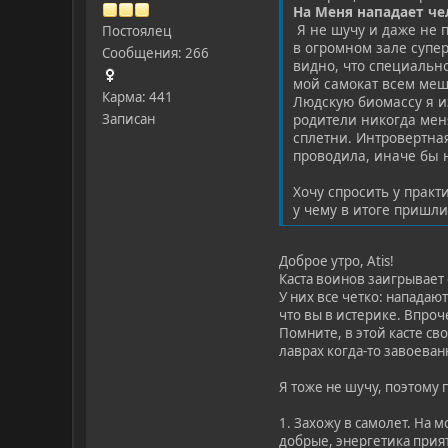
На Меня нападает че
Я не шучу и даже не п
Постоялец
в огромном зале супер
Сообщения: 266
видно, что специально
мой самокат всем меш
Карма: 441
Людскую биомассу я из
родители никогда мен
Записан
сплетни. Интровертная
проводила, иначе бы 
Хочу спросить у прак
у чему в итоге пришли
Доброе утро, Atis!
Каста воинов заигрывает 
У них все четко: нападаю
что вы в истерике. Впроч
Помните, в этой касте св
лаврах когда-то завоева
Я тоже не шучу, поэтому
1. Захожу в самолет. На 
добрые, энергетика прият