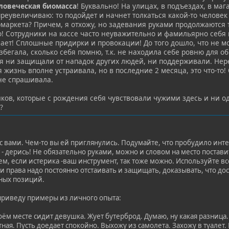
ловеческая биомасса
! Буквально! На улицах, в подъездах, в маг
реувеличиваю: то подойдет и начнет толкаться какой-то человек
маркета? Причем, я отхожу, но задевания руками продолжаются 
! Сотрудники на кассе часто неуважительно и фамильярно себя в
ает! Сплошные придирки и провокации! До того дошло, что не мо
бегала, сколько себя помню, т.к. не находила себе ровню для о
я ни защищали от нападок других людей, ни поддерживали. Нер
 жизнь вполне устраивала, но в последние 2 месяца, это что-то
не спрашивала.
тиков, которые с рождения себя чувствовали чужими здесь и ни
?
с вами. Чем-то вы ей приглянулись. Подумайте, что пробудило инте
т - дерись! Не обязательно руками, можно и словом на место постави
ем, если истерика -ваш инструмент, так тоже можно. Используйте в
ои права надо постоянно отстаивать и защищать, доказывать, что дос
нных позиций.
 приведу примеры из личного опыта:
моём месте сидит девушка. Жует бутерброд. Думаю, ну какая разница.
ная. Пусть доедает спокойно. Выхожу из самолета. Захожу в туалет. 