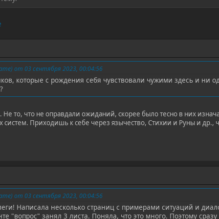
е
me) от 03 сентября 2023, 00:04:56
тиков, которые с рождения себя чувствовали чужими здесь и ни
?
бе. Не то, что не оправдали ожиданий, скорее было тесно в них из
х систем. Приходишь к себе через язычество, Стихии и Руны и др.,
me) от 03 сентября 2023, 00:04:56
еги! Написала несколько страниц с примерами ситуаций и диало
е "вопрос" занял 3 листа. Поняла, что это много. Поэтому сразу 