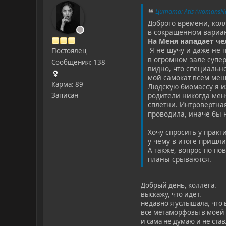
Цитата: Atis (womansNa
Доброго времени, колл
в сокращенном вариант
На Меня нападает че
Я не шучу и даже не п
Постоялец
в огромном зале супер
Сообщения: 138
видно, что специально
мой самокат всем меш
Карма: 89
Людскую биомассу я из
родители никогда мен
Записан
сплетни. Интровертная
проводила, иначе бы 
Хочу спросить у прак
у чему в итоге пришли
А также, вопрос по по
планы срываются.
Добрый день, коллега.
выскажу, что идет.
недавно я услышала, что 
все метаморфозы в моей ж
и сама не думаю и не ста