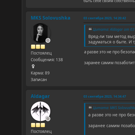
быть себе своим собственн
MKS Solovushka
03 сентября 2023, 14:20:42
Цитата: Aldagar от 03 
Вряд-ли там метод вы
задуматься о быте. И тд. 
а разве это не про безопа
Постоялец
Сообщения: 138
заранее самим позаботить
Карма: 89
Записан
Aldagar
03 сентября 2023, 14:34:47
Цитата: MKS Solovushka
а разве это не про бе
заранее самим позабот
Постоялец