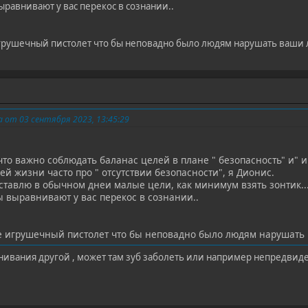
равнивают у вас перекос в сознании..
игрушечный пистолет что бы неповадно было людям нарушать ваши
 от 03 сентября 2023, 13:45:29
что важно соблюдать баланас целей в плане " безопасность" и" 
й жизни часто про " отсутствии безопасности", я Дионис.
ставлю в обычном днеи малые цели, как минимум взять зонтик..
ы выравнивают у вас перекос в сознании..
те игрушечный пистолет что бы неповадно было людям нарушат
нивания другой , может там зуб заболеть или например непредвиде