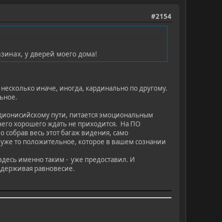
#2154
азинах, у дверей моего дома!
ь несколько иначе, иногда, кардинально по другому.
льное.
му дионисийскому пути, питается эмоциональным
ичего хорошего ждать не приходится. На ПО
о собрав весь этот багаж видения, само
я уже то положительное, которое в вашем сознании
здесь именно таким - уже предоставил. И
оддерживая равновесие.