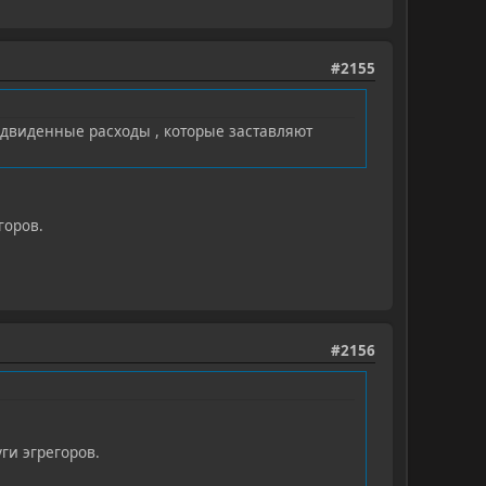
#2155
едвиденные расходы , которые заставляют
горов.
#2156
ги эгрегоров.