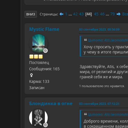
1
...
42
43
45
46
...
79
Вс
Страницы
44
ВНИЗ
Mystic Flame
03 сентября 2023, 00:56:09
Цитата: Atis (womansNa
Хочу спросить у прак
у чему в итоге пришли
Постоялец
Здравствуйте, Atis, к се
Сообщения: 165
мира, от религий и други
граней себя же и мира.
Карма: 133
1 пользователю это нравится.
Записан
Блондинка в огне
03 сентября 2023, 07:12:21
Цитата: Atis (womansNa
Доброго времени, колл
в сокращенном вариант