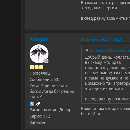
Возможно так эгрегоры вы
это одна из версии
в след.раз ну возьмите 
Aldagar
03 сентября 2023, 14:05:25
Цитата: MKS Solovushka
Добрый день, коллега.
выскажу, что идет.
недавно я услышала, 
все метаморфозы в мое
Постоялец
и сама не думаю и не 
Сообщения: 535
Возможно так эгрегор
Когда Я решил стать
это одна из версии
богом ,тогда бог решил
стать Я
в след.раз ну возьми
Вряд-ли там метод вырав
Расположение: Днепр
быте. И тд. . . .. .
Карма: 572
Записан