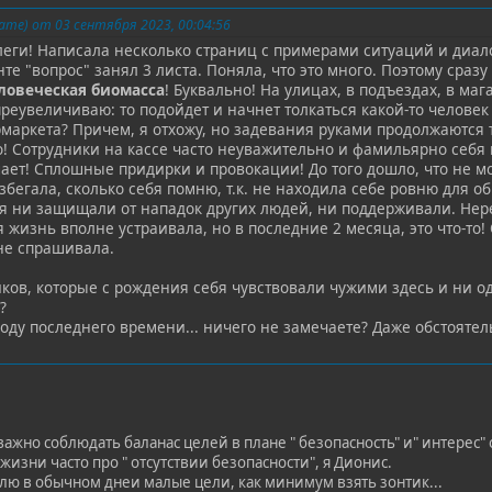
me) от 03 сентября 2023, 00:04:56
еги! Написала несколько страниц с примерами ситуаций и диало
е "вопрос" занял 3 листа. Поняла, что это много. Поэтому сразу 
ловеческая биомасса
! Буквально! На улицах, в подъездах, в маг
реувеличиваю: то подойдет и начнет толкаться какой-то человек
маркета? Причем, я отхожу, но задевания руками продолжаются 
! Сотрудники на кассе часто неуважительно и фамильярно себя в
ает! Сплошные придирки и провокации! До того дошло, что не мо
бегала, сколько себя помню, т.к. не находила себе ровню для о
я ни защищали от нападок других людей, ни поддерживали. Нер
 жизнь вполне устраивала, но в последние 2 месяца, это что-то
не спрашивала.
тиков, которые с рождения себя чувствовали чужими здесь и ни
?
воду последнего времени... ничего не замечаете? Даже обстоят
важно соблюдать баланас целей в плане " безопасность" и" интерес
изни часто про " отсутствии безопасности", я Дионис.
влю в обычном днеи малые цели, как минимум взять зонтик...