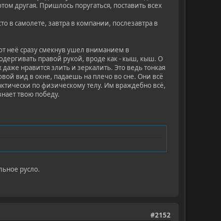
отом другая. Пришлось поругаться, поставить всех
есто в самолете, завтра в компании, послезавтра в
от неё сразу смекнув ушел вниманием в
одергивать правой рукой, вроде как - кыш, кыш. О
х даже нравится злить и зеркалить. Это ведь тонкая
ой вид в окне, падаешь на плечо во сне. Они всё
актически по физическому телу. Им враждебно всё,
знает твою победу.
льное русло.
#2152