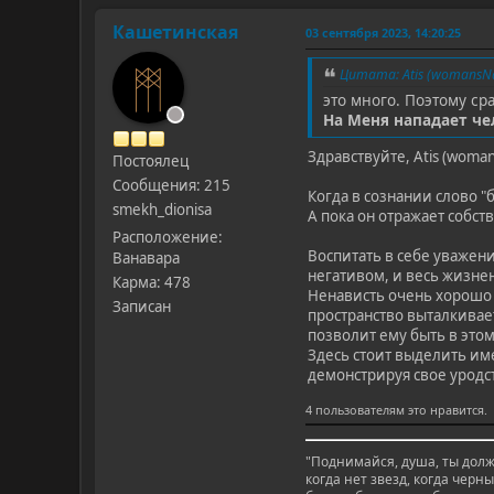
Кашетинская
03 сентября 2023, 14:20:25
Цитата: Atis (womansNa
это много. Поэтому сра
На Меня нападает че
Здравствуйте, Atis (woma
Постоялец
Сообщения: 215
Когда в сознании слово "
smekh_dionisa
А пока он отражает собст
Расположение:
Воспитать в себе уважени
Ванавара
негативом, и весь жизнен
Карма: 478
Ненависть очень хорошо в
Записан
пространство выталкивает
позволит ему быть в это
Здесь стоит выделить им
демонстрируя свое уродс
4 пользователям это нравится.
"Поднимайся, душа, ты долж
когда нет звезд, когда черн