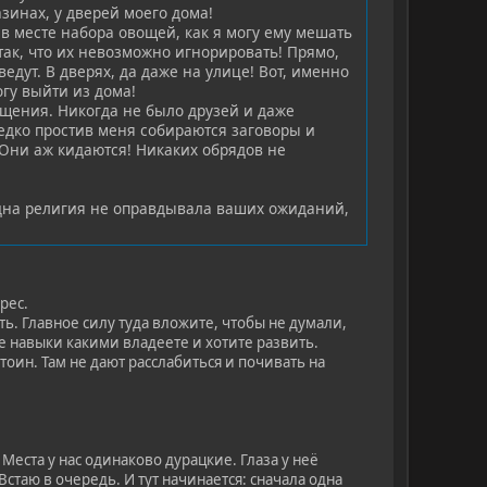
азинах, у дверей моего дома!
 в месте набора овощей, как я могу ему мешать
так, что их невозможно игнорировать! Прямо,
едут. В дверях, да даже на улице! Вот, именно
гу выйти из дома!
бщения. Никогда не было друзей и даже
едко простив меня собираются заговоры и
! Они аж кидаются! Никаких обрядов не
 одна религия не оправдывала ваших ожиданий,
рес.
ть. Главное силу туда вложите, чтобы не думали,
се навыки какими владеете и хотите развить.
тоин. Там не дают расслабиться и почивать на
 Места у нас одинаково дурацкие. Глаза у неё
Встаю в очередь. И тут начинается: сначала одна