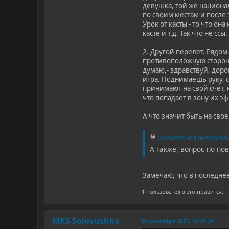
девушка, той же национал
по своим местам и после
Урок от касты - то что он
касте и т.д. Так что не ссы.
2. Другой перелет. Рядо
противоположную сторону.
думаю,- здравствуй, дорог
игра. Поднимаешь руку, 
принимают на свой счет,
что попадает в зону их э
А что значит быть на своё
Цитата: Atis (womansNa
А также, вопрос по по
Замечаю, что в последнее
1 пользователю это нравится.
MKS Solovushka
03 сентября 2023, 13:45:29