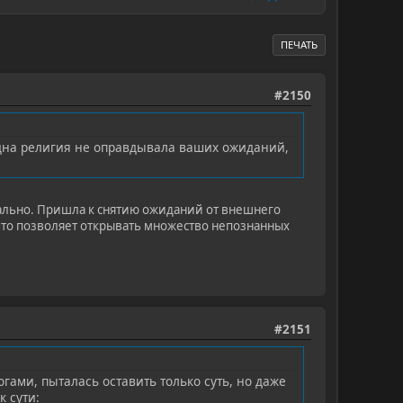
ПЕЧАТЬ
#2150
 одна религия не оправдывала ваших ожиданий,
начально. Пришла к снятию ожиданий от внешнего
 что позволяет открывать множество непознанных
#2151
гами, пыталась оставить только суть, но даже
к сути: