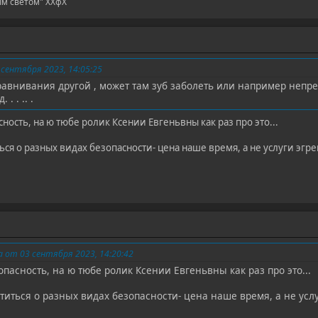
ым светом" ХХфХ
сентября 2023, 14:05:25
равнивания другой , может там зуб заболеть или например непр
. . .. .
сность, на ю тюбе ролик Ксении Евгеньвны как раз про это...
ся о разных видах безопасности- цена наше время, а не услуги эгре
 от 03 сентября 2023, 14:20:42
зопасность, на ю тюбе ролик Ксении Евгеньвны как раз про это...
иться о разных видах безопасности- цена наше время, а не услу