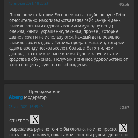
15 апреля 2021, 18:23:23
#256
После ролика Ксении Евгеньевны на ютубе по руне Гебо
относительно накопительства взяла гейс каждый день
выкидывать или отдавать как минимум одну вещь(
одежда, книги, украшения, техника, прочее), которые
давно лежат и не используются. Каждый день реально
выкидываю и отдаю . Решила продать магазин, который
сдаю в аренду несколько лет, больше беготни, чем
дохода, это отнимает мое время. Лучше запустить эти
средства в обучение. Получаю истинное удовольствие от
этого процесса, чувство освобождения.
Преподаватели
Aberg
Модератор
23 мая 2021, 16:45:49
#257
ОТЧЕТ ПО
Вырезалась руна не то что-бы сложно, но и не просто.
оказалась, пожалуй, пока cамой сложной руной - довольно