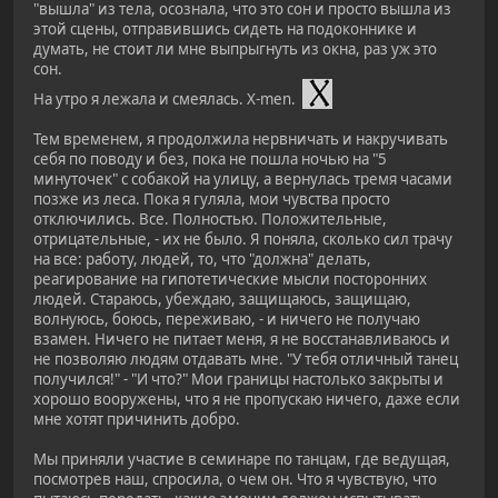
"вышла" из тела, осознала, что это сон и просто вышла из
этой сцены, отправившись сидеть на подоконнике и
думать, не стоит ли мне выпрыгнуть из окна, раз уж это
сон.
На утро я лежала и смеялась. X-men.
Тем временем, я продолжила нервничать и накручивать
себя по поводу и без, пока не пошла ночью на "5
минуточек" с собакой на улицу, а вернулась тремя часами
позже из леса. Пока я гуляла, мои чувства просто
отключились. Все. Полностью. Положительные,
отрицательные, - их не было. Я поняла, сколько сил трачу
на все: работу, людей, то, что "должна" делать,
реагирование на гипотетические мысли посторонних
людей. Стараюсь, убеждаю, защищаюсь, защищаю,
волнуюсь, боюсь, переживаю, - и ничего не получаю
взамен. Ничего не питает меня, я не восстанавливаюсь и
не позволяю людям отдавать мне. "У тебя отличный танец
получился!" - "И что?" Мои границы настолько закрыты и
хорошо вооружены, что я не пропускаю ничего, даже если
мне хотят причинить добро.
Мы приняли участие в семинаре по танцам, где ведущая,
посмотрев наш, спросила, о чем он. Что я чувствую, что