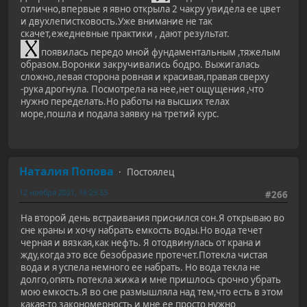
отлично,впервые я явно открыла 2 чакру увидела ее цвет
и двухлепистковость.Уже внимание не так
скачет,ежедневные практики , дают результат.
появилась передо мной фундаментальным ,тяжелым
образом.Воронки закручивались бодро. Выжигалась
сложно,левая сторона ровная и красивая,правая сверху
-рука дрогнула. Посмотрела на нее,нет ощущения ,что
нужно переделать.Но работы на высших телах
море,пошла и подала заявку на третий курс.
Наталия Попова
Постоялец
12 ноября 2021, 16:25:33
#266
На второй день встраивания приснился сон.Я открываю во
сне краны и хочу набрать емкость воды.Но вода течет
черная и вязкая,как нефть. Я отодвинулась от крана и
жду,когда это все безобразие протечет.Потекла чистая
вода и я успела немного ее набрать. Но вода текла не
долго,опять потекла жижа и мне пришлось срочно убрать
мою емкость.Я во сне размышляла над тем,что есть в этом
какая-то закономерность и мне ее просто нужно