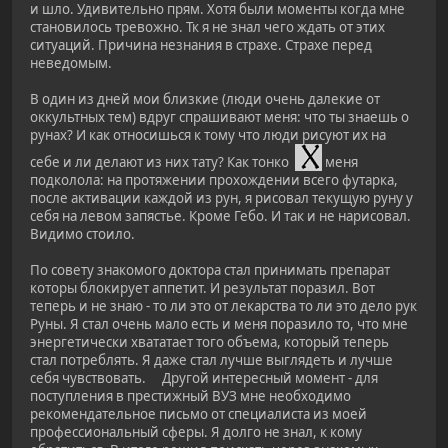
и шло. Удивительно прям. Хотя были моменты когда мне
становилось тревожно. Тк я не знал чего ждать от этих
ситуаций. Причина незнания в страхе. Страхе перед
неведомым.
В один из дней мои близкие (люди очень далекие от
оккультных тем) вдруг спрашивают меня: что ты знаешь о
рунах? И как относишься к тому что люди рисуют их на
себе и ли делают из них тату? Как тонко
меня
подколола: на протяжении прохождении всего футарка,
после активации каждой из рун, я рисовал текущую руну у
себя на левом запястье. Кроме Гебо. И так и не нарисовал.
Видимо стоило.
По совету знакомого доктора стал принимать препарат
которы блокирует аппетит. И результат поразил. Вот
теперь и не знаю - то ли это от лекарства то ли это дело рук
Руны. Я стал очень мало есть и меня поразило то, что мне
энергетически хвататает того объема, который теперь
стал потреблять. Я даже стал лучше выглядеть и лучше
себя чувствовать. Другой интересный момент - для
поступления в престижный ВУЗ мне необходимо
рекомендательное письмо от специалиста из моей
профессиональный сферы. Я долго не знал, к кому