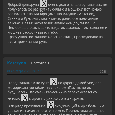
Добрый день,руна
очень долго не раскручивалась, не
получалось ее раскрутить сильно и мощно.И вот ночью
сложились знания Таро (именно младших Арканов),
Стихий и Рун, они схлопнулись, родилось понимание
закона: "Нет никакой вещи лучше чем другая вещь".
Чем больше размышляю над этим законом, тем сильнее и
мощнее раскручивается Гебо.
Сразу ушло постоянное желание спать, преследовало на
всем проживании руны.
Kateryna
Постоялец
01 сентября 2021, 10:27:41
#261
Перед занятием по Руне
по дороге домой увидела
мемориальную табличку с текстом «Память во имя
будущего!». Это очень гармонично перекликается со
связью
миров Нифельхейм и Альфхейм.
В период проживание
окружающий мир с большим
уважение начал относится ко мне. Причем уважительное