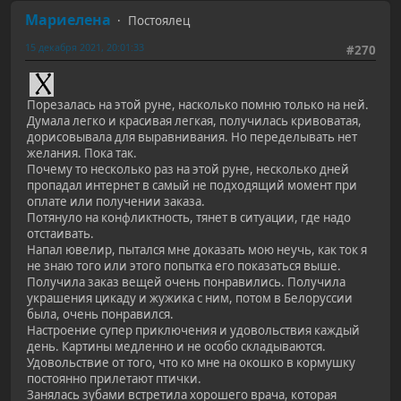
Мариелена
Постоялец
15 декабря 2021, 20:01:33
#270
Порезалась на этой руне, насколько помню только на ней.
Думала легко и красивая легкая, получилась кривоватая,
дорисовывала для выравнивания. Но переделывать нет
желания. Пока так.
Почему то несколько раз на этой руне, несколько дней
пропадал интернет в самый не подходящий момент при
оплате или получении заказа.
Потянуло на конфликтность, тянет в ситуации, где надо
отстаивать.
Напал ювелир, пытался мне доказать мою неучь, как ток я
не знаю того или этого попытка его показаться выше.
Получила заказ вещей очень понравились. Получила
украшения цикаду и жужика с ним, потом в Белоруссии
была, очень понравился.
Настроение супер приключения и удовольствия каждый
день. Картины медленно и не особо складываются.
Удовольствие от того, что ко мне на окошко в кормушку
постоянно прилетают птички.
Занялась зубами встретила хорошего врача, которая