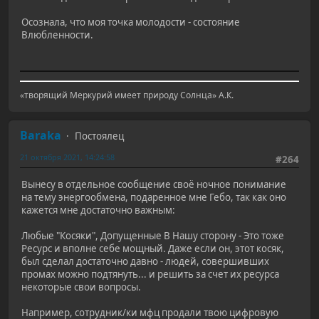
Осознала, что моя точка молодости - состояние
Влюбленности.
«творящий Меркурий имеет природу Солнца» А.К.
Baraka
Постоялец
21 октября 2021, 14:24:58
#264
Вынесу в отдельное сообщение своё ночное понимание
на тему энергообмена, подаренное мне Гебо, так как оно
кажется мне достаточно важным:
Любые "Косяки", Допущенные В Нашу сторону - Это тоже
Ресурс и вполне себе мощный. Даже если он, этот косяк,
был сделал достаточно давно - людей, совершивших
промах можно подтянуть... и решить за счет их ресурса
некоторые свои вопросы.
Например, сотрудник/ки мфц продали твою цифровую