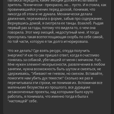
пытаюсь передать, какие эмоции должен испытывать
зритель. Технически - прекрасно, но... пусто. И я стояла, как
провинившийся ученик перед доской, понимая, что
никогда об этом и не думала. Механически делала
движения, переживала о форме, забыв про содержание.
Вернувшись домой, я смотрела ее танцы. Взахлеб. Рыдая
первый раз за годы, потому что видела то, о чем она
говорила. Этот мир эмоций, недоступный мне. И тогда
проснулась такая всепоглощающая скорбь по себе самой,
по той части, которую я так долго игнорировала.
Что же делать? Где взять ресурс, откуда получить
энергию? И как-то сам пришел ответ, когда я счастливо
гонялась за собакой, убегавшей от меня с мячиком. Fun.
Мне нужен элемент несерьезности, развлечения в любом
занятии, нужна возможность быть шутом и смеяться, не
сдерживаясь, "Убивают не гневом, но смехом. Вставайте,
помогите нам убить дух тяжести!" Сколько же раз я
перечитывала эти строки, не понимая их. Вспоминая все
маленькие безумства из прошлого, все дурацкие
незаконченные проекты, над которыми было круто
работать, я понимала, что именно тогда я была к
"настоящей" себе.