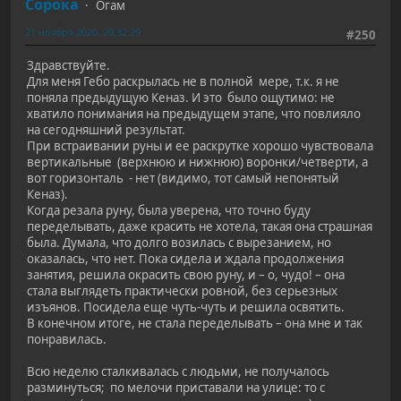
Сорока
Огам
21 ноября 2020, 20:32:29
#250
Здравствуйте.
Для меня Гебо раскрылась не в полной мере, т.к. я не
поняла предыдущую Кеназ. И это было ощутимо: не
хватило понимания на предыдущем этапе, что повлияло
на сегодняшний результат.
При встраивании руны и ее раскрутке хорошо чувствовала
вертикальные (верхнюю и нижнюю) воронки/четверти, а
вот горизонталь - нет (видимо, тот самый непонятый
Кеназ).
Когда резала руну, была уверена, что точно буду
переделывать, даже красить не хотела, такая она страшная
была. Думала, что долго возилась с вырезанием, но
оказалась, что нет. Пока сидела и ждала продолжения
занятия, решила окрасить свою руну, и – о, чудо! – она
стала выглядеть практически ровной, без серьезных
изъянов. Посидела еще чуть-чуть и решила освятить.
В конечном итоге, не стала переделывать – она мне и так
понравилась.
Всю неделю сталкивалась с людьми, не получалось
разминуться; по мелочи приставали на улице: то с