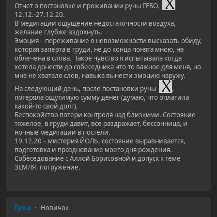
Отчет о постановке и проживании руны ГЕБО,
12.12.-27.12.20.
В медитации ощущение недостаточности воздуха,
желание глубже вздохнуть.
Эмоция – переживание о невозможности высказать обиду,
которая заперта в груди, не до конца понята мною, не
облечена в слова. Такое чувство я испытывала когда
хотела донести до собеседника что-то важное для меня, но
мне не хватало слов, навыка вынести эмоцию наружу.
На следующий день, после постановки руны
,
потеряла ощутимую сумму денег (думаю, что оплатила
какой-то свой долг).
Беспокойство потери контроля над близкими. Состояние
тяжелое, в груди давит, все раздражает, бессонница, и
ночные медитации в постели.
19.12.20 – мистерия ЙОЛЬ, состояние выравнивается,
подготовка и празднование моего дня рождения.
Собеседование с Аллой Борисовной и допуск к теме
ЗЕМЛЯ, погружение.
Тука
Новичок