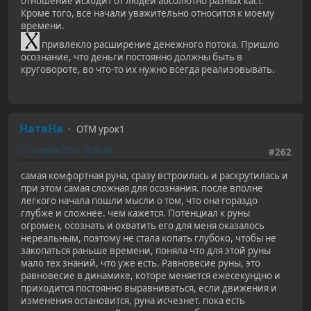
отношение исходит от людей абсолютно разных каст.
Кроме того, все начали уважительно относится к моему
времени.
привлекло расширение денежного потока. Пришло
осознание, что деньги постоянно должны быть в
круговороте, во что-то их нужно всегда реализовывать.
НатаНа
ОТМ урок1
11 октября 2021, 18:36:08
#262
самая комфортная руна, сразу встроилась и раскрутилась и
при этом самая сложная для осознания. после вполне
легкого начала пошли мысли о том, что она гораздо
глубже и сложнее. чем кажется. Потенциал к руны
огромен, осознать и охватить его для меня оказалось
нереальным, поэтому не стала копать глубоко, чтобы не
закопаться раньше времени, поняла что для этой руны
мало тех знаний, что уже есть. Равновесие руны, это
равновесие в динамике, которе меняется ежесекундно и
приходится постоянно выравниваться, если движения и
изменения остановится, руна исчезнет. пока есть