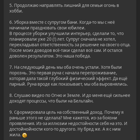
5. Продолжаю направлять лишний для семьи огонь в
хобби.
6. Уборка вместе с супругом бани. Когда-то мы с неё
начинали праздновать свои юбилеи.
В процессе уборки улучшили интерьер, сделали то, что
планировали уже 20 (!) лет. Супруг сначала не хотел,
перекладывал ответственность за решение на своего отца.
После моих доводов всё-таки сделал всё сам. И остался
доволен результатом. Это наша победа.
7. На следующий день мы оба очень устали. Хотя были
порознь. Это первая руна с начала перепроживание,
которая дала такой глубокий физический эффект. Да ещё
парный. Руна вроде как показывает, мы оба выровнялись.
8. Слушаю видео по Огню и Земле. И до меня ещё сильнее
доходят процессы, что были на Бельтайн.
9. Сформировала цель на собственный доход. Почему я
раньше этого не сделала? Мне кажется, из-за боязни
проявления. Из-за иллюзии недостойности себя на это. И
достойнойности кого-то другого. Ну бред же. А я с ним
жила.