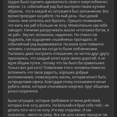
трудно было оценить адекватность своего энергообмена с
миром. т.к. собитыйный ряд был выстроен таким жутким
образом, что в каждой из ситуация я был заложником. Все
время проводил на работе. На 4ый день - был дикий
психоз: мне хотелось все бросить. Пришло понимание,
что жить как раб я больше не хочу. Моментально сам себя
заводил. Начинал раскручивать мысли «я потомок богов, я
не раб». Звучит, возможно, надменно. Но стоило так
подумать, как ощущение «ошейника» пропадало. И
событийный ряд выравнивался. На моем пути появился
человек, c которым мы когда-то были любовниками.
Пытались даже построить отношения, но честно друг другу
признались, что каждый хочет идти своею дорогой. А не
идти общим путем , потому что так было бы правильнее.
Только вот для кого? Появление этого человека помогло
вспомнить что такое радость, хорошие добрые
воспоминания, снова вкусить жизнь, которая может быть
за пределами офиса. Благодаря этому осознанию я начал
рубить связи, которые откачивали энергию. Круг общения
резко сократился.
Были ситуации, которые требовали от меня действий,
которых я не хочу делать. На Бельтайн я брал себе гейс - не
делать того чего не хочу. И я ему следовал. И как
оказалось - никто не умер. Все как шло своим чередом так