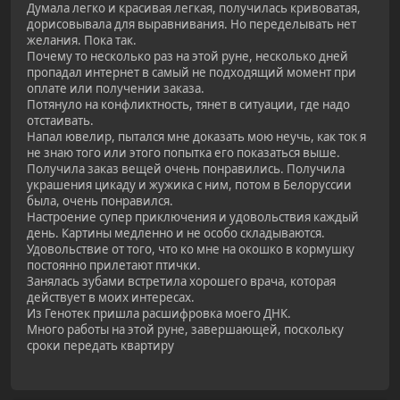
Думала легко и красивая легкая, получилась кривоватая,
дорисовывала для выравнивания. Но переделывать нет
желания. Пока так.
Почему то несколько раз на этой руне, несколько дней
пропадал интернет в самый не подходящий момент при
оплате или получении заказа.
Потянуло на конфликтность, тянет в ситуации, где надо
отстаивать.
Напал ювелир, пытался мне доказать мою неучь, как ток я
не знаю того или этого попытка его показаться выше.
Получила заказ вещей очень понравились. Получила
украшения цикаду и жужика с ним, потом в Белоруссии
была, очень понравился.
Настроение супер приключения и удовольствия каждый
день. Картины медленно и не особо складываются.
Удовольствие от того, что ко мне на окошко в кормушку
постоянно прилетают птички.
Занялась зубами встретила хорошего врача, которая
действует в моих интересах.
Из Генотек пришла расшифровка моего ДНК.
Много работы на этой руне, завершающей, поскольку
сроки передать квартиру