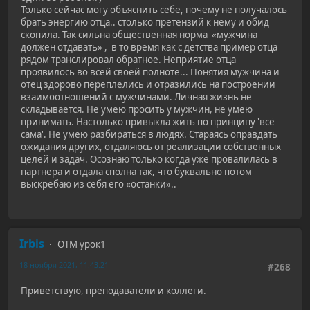
Только сейчас могу объяснить себе, почему не получалось
брать энергию отца.. столько претензий к нему и обид
скопила. Так сильна общественная норма «мужчина
должен отдавать» , в то время как с детства пример отца
рядом транслировал обратное. Неприятие отца
проявилось во всей своей полноте... Понятия мужчина и
отец здорово переплелись и отразились на построении
взаимоотношений с мужчинами. Личная жизнь не
складывается. Не умею просить у мужчин, не умею
принимать. Настолько привыкла жить по принципу 'всё
сама'. Не умею разбираться в людях. Стараясь оправдать
ожидания других, отдаляюсь от реализации собственных
целей и задач. Осознаю только когда уже провалилась в
партнера и отдала сполна так, что буквально потом
выскребаю из себя его «останки»..
Irbis
ОТМ урок1
18 ноября 2021, 11:43:21
#268
Приветствую, преподаватели и коллеги.