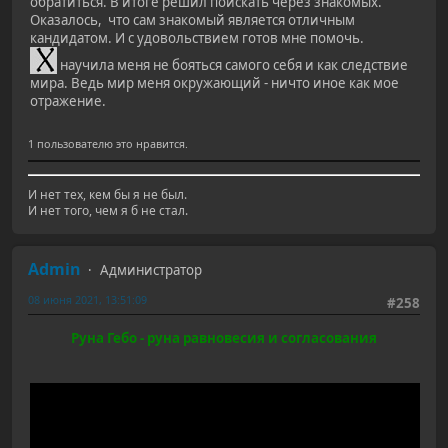
обратиться. В итоге решил поискать через знакомых.
Оказалось, что сам знакомый является отличным
кандидатом. И с удовольствием готов мне помочь.
научила меня не бояться самого себя и как следствие
мира. Ведь мир меня окружающий - ничто иное как мое
отражение.
1 пользователю это нравится.
И нет тех, кем бы я не был.
И нет того, чем я б не стал.
Admin
Администратор
08 июня 2021, 13:51:09
#258
Руна Гебо - руна равновесия и согласования