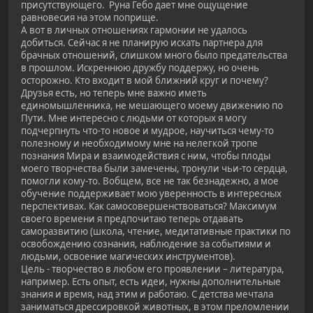
присутствующего. Руна Гебо дает мне ощущение
равновесия на этом поприще.
А вот в личных отношениях гармонии не удалось
добиться. Сейчас я не планирую искать партнера для
брачных отношений, слишком много было предательства
в прошлом. Искреннюю дружбу поддержу, но очень
осторожно. Кто входит в мой ближний круг и почему?
Друзья есть, но теперь мне важно иметь
единомышленника, не мешающего моему движению по
Пути. Мне интересно с людьми от которых я могу
подчерпнуть что-то новое и мудрое, научиться чему-то
полезному и необходимому мне на нелегкой тропе
познания Мира и взаимодействия с ним, чтобы плоды
моего творчества были замечены, тронули чьи-то сердца,
помогли кому-то. Вобщем, все не так безнадежно, а мое
обучение поддерживает мою уверенность в интересных
перспективах. Как самосовершенствоваться? Максимум
своего времени я предпочитаю теперь отдавать
саморазвитию (школа, чтение, медитативные практики по
освобождению сознания, наблюдение за событиями и
людьми, освоение магических инструментов).
Цель - творчество в любом его проявлении – литература,
например. Есть опыт, есть идеи, нужны дополнительные
знания и время, над этим и работаю. С детства мечтала
заниматься дрессировкой животных, в этом преломлении