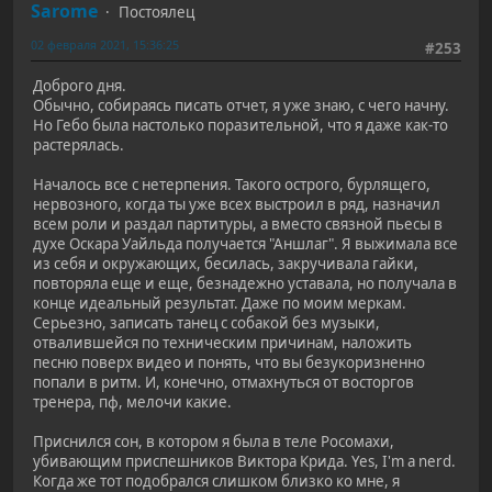
Sarome
Постоялец
02 февраля 2021, 15:36:25
#253
Доброго дня.
Обычно, собираясь писать отчет, я уже знаю, с чего начну.
Но Гебо была настолько поразительной, что я даже как-то
растерялась.
Началось все с нетерпения. Такого острого, бурлящего,
нервозного, когда ты уже всех выстроил в ряд, назначил
всем роли и раздал партитуры, а вместо связной пьесы в
духе Оскара Уайльда получается "Аншлаг". Я выжимала все
из себя и окружающих, бесилась, закручивала гайки,
повторяла еще и еще, безнадежно уставала, но получала в
конце идеальный результат. Даже по моим меркам.
Серьезно, записать танец с собакой без музыки,
отвалившейся по техническим причинам, наложить
песню поверх видео и понять, что вы безукоризненно
попали в ритм. И, конечно, отмахнуться от восторгов
тренера, пф, мелочи какие.
Приснился сон, в котором я была в теле Росомахи,
убивающим приспешников Виктора Крида. Yes, I'm a nerd.
Когда же тот подобрался слишком близко ко мне, я