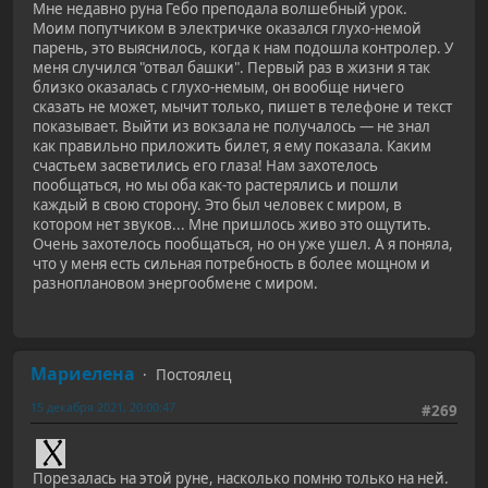
Мне недавно руна Гебо преподала волшебный урок.
Моим попутчиком в электричке оказался глухо-немой
парень, это выяснилось, когда к нам подошла контролер. У
меня случился "отвал башки". Первый раз в жизни я так
близко оказалась с глухо-немым, он вообще ничего
сказать не может, мычит только, пишет в телефоне и текст
показывает. Выйти из вокзала не получалось — не знал
как правильно приложить билет, я ему показала. Каким
счастьем засветились его глаза! Нам захотелось
пообщаться, но мы оба как-то растерялись и пошли
каждый в свою сторону. Это был человек с миром, в
котором нет звуков... Мне пришлось живо это ощутить.
Очень захотелось пообщаться, но он уже ушел. А я поняла,
что у меня есть сильная потребность в более мощном и
разноплановом энергообмене с миром.
Мариелена
Постоялец
15 декабря 2021, 20:00:47
#269
Порезалась на этой руне, насколько помню только на ней.