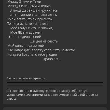
Между Этими и Теми
Между Силищами и Тенью
В танце Дервишей кружилась
и в гармонии спать ложилась
То ли встать, то ли присесть,
То ли упасть, то ли лететь
Моё Хочу ничто не значит,
Моё ЯЕ его дурачит.
И просто делаю Своё
...и дел не счесть
Мой конь -оружие моё
"Не Навреди!"- твержу себе, "это не лесть"
Когда на Всё , чего тебе угодно
Право есть
1 пользователю это нравится.
вы воплощаете в мир внутреннюю красоту себя, рисуя
изящными движениями танец,подсмотренный с той стороны
завесы