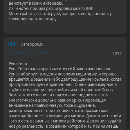
действует в моих интересах.
Из Генотек пришла расшифровка моего ДНК.
Много работы на этой руне, завершающей, поскольку
сроки передать квартиру
lk8
ОТМ Урок20
19 декабря 2021, 03:08:38
#271
Руна Гебо
Руна Гебо транслирует магический закон равновесия.
Руна вибрирует в ладони во время медитации и хорошо
вращается. Вращение Гебо дает ощущение крыльев, когда
простраиваем руну вправо-влево. Очень равномерное и
глубокое вращение верхней и нижней воронки Огонь-
Земля, мое сознание и подсознание подпитываются
энергетически довольно равномерно. Перемещая
внимание на правую-левую, тоже ощущение,
развертывания по горизонтали, что отображает мое
взаимодействие с окружающим миром. Движение по пути
- это и есть взаимные с миром действия. Движение куда? В
новую реальность, в создании которой и ты принимаешь