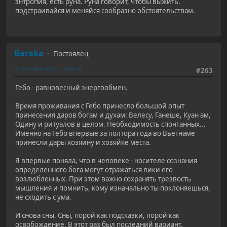
энтропия, есть руна. Руна говорит, чтобы выжить.
подстраивайся и меняйся сообразно обстоятельствам.
Baraka
Постоялец
21 октября 2021, 14:03:14
#263
Гебо - равновесный энергообмен.
Время проживания с Гебо принесло большой опыт
принесения даров богам и духам: Велесу, Ганеше, Куан ам,
Одину и ритуалов в целом. Необходимость спонтанных...
Именно на Гебо впервые за полтора года во Вьетнаме
принесли дары хозяину и хозяйке места.
Я впервые поняла, что в человеке - носителе сознания
определенного бога могут отражаться лики его
возлюбленных. При этом важно сохранять трезвость
мышления и помнить, кому изначально ты поклоняешься,
не сходить с ума.
И снова сны. Сны, порой как подсказки, порой как
освобождение. В этот раз был последний вариант.