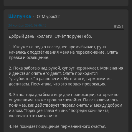
Шипучка
ОТМ урок32
24 ноября 2020, 09:46:43
#251
Добрый день, коллеги! Отчёт по руне Гебо.
1. Как уже не редко последнее время бывает, руна
началась с подстёгивания меня на переключение. Опять
правка и освящение.
2. Пока работаю над руной, супруг нервничает. Мои знания
и действия опять его давят. Опять приходится
"углубляться" в равновесие. Но в итоге, гармонии мы
достигаем. Посчитала, что это первая провокация.
3. За полтора дня были ещё две провокации, которые по
ощущениям, также прошла спокойно. Плюс включилось
понимае, как действовует "переключатель" между добром
и злом. "Горящие глаза Афины" посреди конфликта,
включают этот механизм.
4. Не покидает ощущение перманентного счастья.