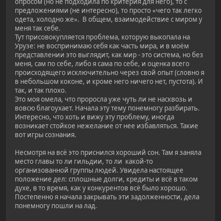
опросом (но не подходила по критерия для него), то с
предложениями (не интересно), то просто «чего так легко
одета, холодно же». В общем, взаимодействие с миром у
меня так себе.
Тут присовокупляется проблема, которую выкопала на
Урузе: не воспринимаю себя как часть мира, и в моём
представлении это выглядит, как мир - это система, но без
меня, сам по себе, либо я сама по себе, и оценка всего
происходящего исключительно через свой опыт (словно я
в небольшом коконе, и кроме него ничего нет, пустота). И
так, и так плохо.
Это моя омела, что проросла уже чуть ли не насквозь и
вовсю благоухает. Начала эту тему понемногу разбирать.
Интересно, что хоть и вижу эту проблему, иногда
возникает стойкое нежелание от нее избавляться. Такие
вот игры сознания.
Несмотря на всё это приснился хороший сон. Там я заняла
место главы то ли гильдии, то ли какой-то
организованной группы людей. Увидела настоящее
положение дел: сплошные долги, кредиты и всё в таком
духе, в то время, как у конкурентов всё было хорошо.
Постепенно я начала закрывать эти задолженности, дела
понемногу пошли на лад.