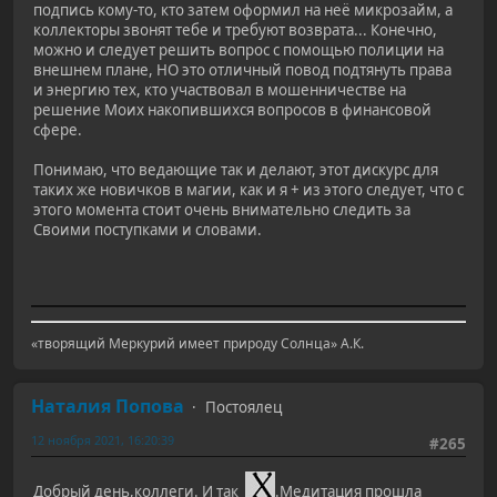
подпись кому-то, кто затем оформил на неё микрозайм, а
коллекторы звонят тебе и требуют возврата... Конечно,
можно и следует решить вопрос с помощью полиции на
внешнем плане, НО это отличный повод подтянуть права
и энергию тех, кто участвовал в мошенничестве на
решение Моих накопившихся вопросов в финансовой
сфере.
Понимаю, что ведающие так и делают, этот дискурс для
таких же новичков в магии, как и я + из этого следует, что с
этого момента стоит очень внимательно следить за
Своими поступками и словами.
«творящий Меркурий имеет природу Солнца» А.К.
Наталия Попова
Постоялец
12 ноября 2021, 16:20:39
#265
Добрый день,коллеги. И так
.Медитация прошла