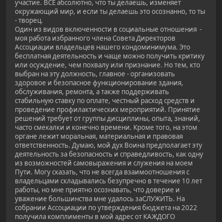
участие. ВСЕ абсолютно, что ты делаешь, изменяет
окружающий мир, и если ты делаешь это осознанно, то ты
- творец.
Один из видов включенности в социальные отношения -
моя работа избранного члена Совета Директоров
Ассоциации владельцев нашего кондоминимума. Это
бесплатная деятельность и чаще можно получить критику
или осуждение, чем похвалу или признание. Но тем, кто
выбран на эту должность, главное - организовать
здоровое и безопасное функционирование здания,
обслуживания, ремонта, а также поддерживать
стабильную ставку по оплате, честный расход средств и
проведение профилактических мероприятий. Принятие
решений требует от группы дисциплины, опыта, знаний,
часто смекалки и конечно времени. Кроме того, на этом
органе лежит моральная, материальная и правовая
ответственность. Думаю, мой дух Воина предполагает эту
деятельность за безопасность и справедливость, как одну
из возможностей самовыражения и служения на моем
Пути. Могу сказать, что не всегда взаимоотношения с
владельцами складывались безупречно в течение 10 лет
работы, но мне приятно осознавать, что доверие и
уважение большинства мне удалось заСЛУЖИТЬ. На
собрании Ассоциации по утверждения бюджета на 2022
получила комплименты в мой адрес от КАЖДОГО