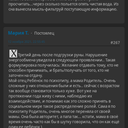
просчитать...через сколько польется опять чистая вода. Из
сна вынесла мысль-фильтруй поступающую информацию.
Мария Т.
Постоялец
12 ноября 2021, 22:55:45
#267
Третий день после подгрузки руны. Нарушение
энергообмена увидела в следующем проявлении.. Такая
формулировка получилась: Желание отдавать тому, кто не
способен принимать, и брать/получать от того, кто не
заточен на отдачу.
Мой отец Ребёнок по психотипу, а мама Родитель. Очень
сложные у них отношения были и есть.. сейчас с возрастом
так вообще становится только хуже. Вот уже на
протяжении года живу с ними, наблюдаю их
взаимодействие, и понимаю как это сложно принять в
социальном мире такое распределение ролей. Сама я по
психотипу Родитель, очень многое переняла от своей
мамы. Она была авторитет, а папа так... кстати, мама в своё
время очень часто как бы в шутку говорила, что он как ещё
один ее ребёнок )