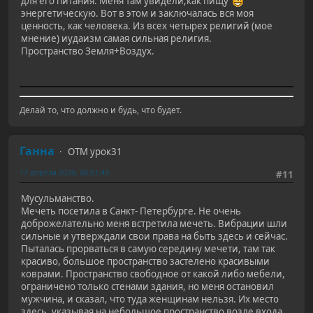
для его питания. Меня там увидели,как пищу
энергетическую. Вот в этом и заключалась вся моя
ценность, как человека. Из всех четырех религий (мое
мнение) иудаизм самая сильная религия.
Пространство Земля+Воздух.
Делай то, что должно и будь, что будет.
Ганна
ОТМ урок31
17 апреля 2020, 08:51:43
#11
Мусульманство.
Мечеть посетила в Санкт- Петербурге. Не очень
доброжелательно меня встретила мечеть. Вибрации шли
сильные и утверждали свои права на быть здесь и сейчас.
Пыталась прорваться в самую середину мечети, там так
красиво, большое пространство застелено красивыми
коврами. Пространство свободное от какой либо мебели,
ограничено только стенами здания, но меня остановил
мужчина, и сказал, что туда женщинам нельзя. Их место
здесь, указывая на небольшое пространство возле входа.