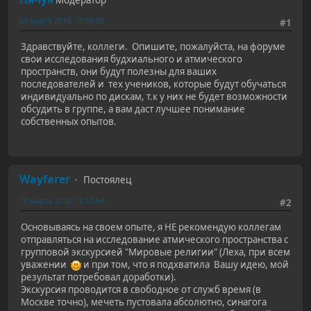
08 марта 2018, 15:56:58
#1
Здравствуйте, коллеги. Опишите, пожалуйста, на форуме
свои исследования будхиального и атмического
пространств, они будут полезны для ваших
последователей и тех учеников, которые будут обучаться
индивидуально по дискам, т.к у них не будет возможности
обсудить в группе, а вам даст лучшее понимание
собственных опытов.
Wayfarer
Постоялец
10 марта 2018, 12:12:54
#2
Основываясь на своем опыте, я НЕ рекомендую коллегам
отправляться на исследование атмического пространства с
групповой экскурсией "Мировые религии" (Леха, при всем
уважении
и при том, что я подхватила Вашу идею, мой
результат потребовал доработки).
Экскурсия проводится в свободное от служб время (в
Москве точно), мечеть пустовала абсолютно, синагога