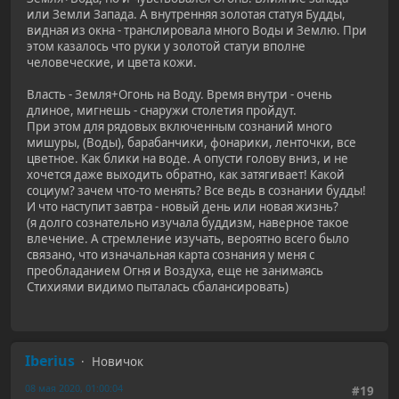
или Земли Запада. А внутренняя золотая статуя Будды,
видная из окна - транслировала много Воды и Землю. При
этом казалось что руки у золотой статуи вполне
человеческие, и цвета кожи.
Власть - Земля+Огонь на Воду. Время внутри - очень
длиное, мигнешь - снаружи столетия пройдут.
При этом для рядовых включенным сознаний много
мишуры, (Воды), барабанчики, фонарики, ленточки, все
цветное. Как блики на воде. А опусти голову вниз, и не
хочется даже выходить обратно, как затягивает! Какой
социум? зачем что-то менять? Все ведь в сознании будды!
И что наступит завтра - новый день или новая жизнь?
(я долго сознательно изучала буддизм, наверное такое
влечение. А стремление изучать, вероятно всего было
связано, что изначальная карта сознания у меня с
преобладанием Огня и Воздуха, еще не занимаясь
Стихиями видимо пыталась сбалансировать)
Iberius
Новичок
08 мая 2020, 01:00:04
#19