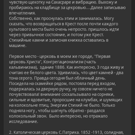
чувствую щекотку на Сахасраре и вибрацию. Выхожу и
пробираюсь на кладбище за цекровью....Далее записываю
впечатления.
Собственно, как проснулась этим и занималась. Могу
сказать, что возвращаться в Крест после почти каждого
культового места было очень непросто. пришлось идти
через привычное состояние, и потом уже Крест.
Стихийные камни и записная книжка оставались в
машине.
Первое место - церковь в моем же городе, "Первая
церковь Христа", Конгрегационализм (часть
кальвинизма), здание 1886. Как интересно, 3 года живу и
считаю ее белого цвета. Удивилась, что цвет камней - два
тона серого. Правда сегодня был облачный день.
Посидела на скамейке рядом, постояла перед входом,
подержалась за дверную ручку, ну совсем ничего не
почувствовала! внимание соскальзывало на сорняки,
сильные и ядовитые, проросшие на клумбах, и шумящих
на колокольне птиц. Энергии Стихий не было. Только
подняла ногу , чтобы шагнуть обратно - раздался
колокольный звон. Было интересно, но отражало
исследование.
2. Католическая церковь С.Патрика. 1852 -1913, солидная,