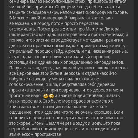
семинара вылез необъяснимый страх, пришлось заняться
чисткой без причины. Ощущение когда тебе пытаются
закрыть сахасрара чакру, напоминает сковороду на голове.
В Москве такой сковородкой накрывают как только
въезжаешь в город, потом просто перестаешь
отслеживать. Посмотрела фильм про Мартина Лютера
(лютерантство как одно из направлений протестантизма) и
поняла, что христианство действует методами - религия
для всех но с разным посылом, как пример по маркетингу -
стиральный порошок Тайд, Ариель и т.д. названия разные,
а суть одна - это всего лишь стиральный порошок,
состоящий из одинаковых определенных ингредиентов.
Пару лет назад, перед началом обучения в школе, отнесла
все церковные атрибуты в церковь и отдала какой-то
бабульке на входе, у меня началось сильное
головокружение, я шла, представляла себя деревом
(практика школы) и приговаривала, что я дерево и меня
трогать не надо
и знаете подействовало, шатать
меня перестало. Это было мое первое знакомство с
христианством с позиции наблюдателя и четкое
ощущение, что я сделала что-то не очень хорошее. Если
говорить о привязке к четверти власти, то христианство -
это скорее Огонь+Земля через Воздух и Воду. Это пока
первый анализ происходящего, если ты находишься в
атмическом пространстве.