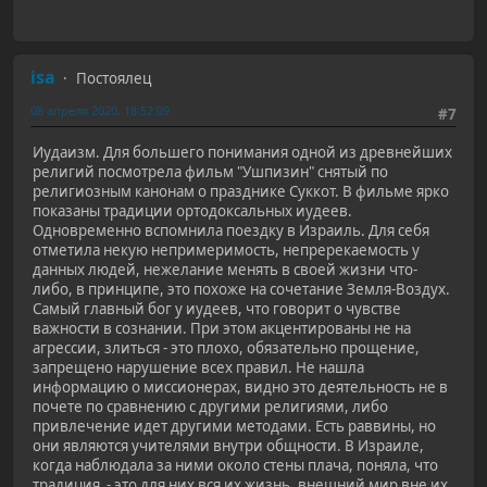
isa
Постоялец
08 апреля 2020, 18:52:09
#7
Иудаизм. Для большего понимания одной из древнейших
религий посмотрела фильм "Ушпизин" снятый по
религиозным канонам о празднике Суккот. В фильме ярко
показаны традиции ортодоксальных иудеев.
Одновременно вспомнила поездку в Израиль. Для себя
отметила некую непримеримость, непререкаемость у
данных людей, нежелание менять в своей жизни что-
либо, в принципе, это похоже на сочетание Земля-Воздух.
Самый главный бог у иудеев, что говорит о чувстве
важности в сознании. При этом акцентированы не на
агрессии, злиться - это плохо, обязательно прощение,
запрещено нарушение всех правил. Не нашла
информацию о миссионерах, видно это деятельность не в
почете по сравнению с другими религиями, либо
привлечение идет другими методами. Есть раввины, но
они являются учителями внутри общности. В Израиле,
когда наблюдала за ними около стены плача, поняла, что
традиция - это для них вся их жизнь, внешний мир вне их