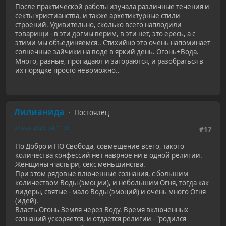
После практической работы изучала различные течения и
секты христианства, и также архетиктурные стили
строений. Удивительно, сколько всего наплодили
товарищи - в эти догмы верим, в эти нет, это ересь, а с
этими мы объединяемся.. Стихийно это очень напоминает
солнечные зайчики на воде в яркий день. Огонь+Вода.
Много, разные, пропадают и загораются, и разобраться в
их порядке просто невоможно..
Лилианида
Постоялец
07 мая 2020, 04:11:31
#17
По Добро и ПО Свобода, совмещение всего, такого
количества конфессий нет наврное ни в одной религии.
Женщины -пастыри, секс меньшинства.
При этом рядовые влюченные сознания, с большим
количеством Воды (эмоции), и небольшим Огня, тогда как
лидеры, святые - мало Воды (эмоций) и очень много Огня
(идей).
Власть Огонь-Земля через Воду. Время включенных
сознаний ускоряется, и отдается религии - "родился