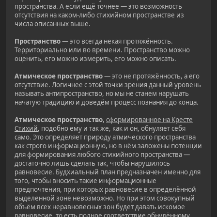
пространства. А если ещё точнее — это возможность
отсутствия на каком-либо стихийном пространстве из
числа описанных выше.
Пространство
— это всегда некая протяжённость.
Территориально или во времени. Пространство можно
оценить, его можно измерить, его можно описать.
Атмическое пространство
— это не протяжённость, а его
отсутствие. Логичнее с этой точки зрения данный уровень
называть антипространство, но мы не станем нарушать
начатую традицию и доведём процесс познания до конца.
Атмическое пространство
,
сформированное на Кресте
Стихий
, подобно ему и так же, как и он, обнуляет себя
само. Это определяет природу атмического пространства
как строго информационную, но в нём заложены потенции
для формирования любого стихийного пространства —
достаточно лишь сделать так, чтобы нарушилось
равновесие. Будхиальный план предназначен именно для
того, чтобы вносить такие информационные
предпочтения, при которых равновесие в определённой
выделенной зоне невозможно. Но при этом совокупный
объём всех неравновесных зон будет давать искомое
равновесие, то есть полное соответствие обнулённому