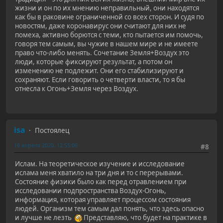
жизни и он по их мнению неправильный, они находятся
как бы в раковине ограниченной со всех сторон. И судя по
новостям, даже коронавирус они считают для них не
помеха, активно борются с теми, кто пытается им помочь,
говоря тем самым, вы чужие в нашем мире и не имеете
право что-либо менять. Сочетание Земля+Воздух это
люди, которые фиксируют результат, а потом он
изменению не подлежит. Они его стабилизируют и
сохраняют. Если говорить о четверти власти, то я бы
отнесла к Огонь+Земля через Воздух.
isa
Постоялец
16 апреля 2020, 12:55:06
#8
Ислам. На теоретическое изучение и исследование
ислама меня хватило на три дня и то с перерывами.
Состояние физики было как перед отравлением при
исследовании подпространства Воздух-Огонь,
информация, которая управляет процессом состояния
людей. Организм тем самым дал понять, что здесь опасно
и лучше не лезть
Представляю, что будет на практике в