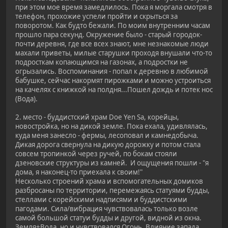
при этом мое время замедлилось. Пока я моргала смотря в
телефон, прохожие успели пройти и скрыться за
поворотом. Как будто бежали. По моим внутренним часам
прошло пара секунд. Окружение было - старый городок-
почти деревня, где все всех знают, мне незнакомые люди
махали приветы, милые старушки проходя внушали что-то
подросткам копающимся на газонах, а подростки не
огрызались. Воспоминания - попал к деревню в любимой
бабушке, сейчас накормят пирожками и можно устроиться
на качелях с книжкой на полдня...Пошел дождь и потек нос
(Вода).
2. место - буддистский храм Doe Yen Sa, корейцы,
новостройка, но на дикой земле. Пока ехала, удивлялась,
куда меня занесло - фермы, лесоповал и камнедобыча.
Дикая дорога свернула на дикую дорожку и потом стала
совсем тропинкой через ручей, по бокам стояли
дзеновские структуры из камней. И ощущения пошли - "я
дома, я наконец-то приехала к своим!"
Несколько строений храма и вспомогательных домиков
разбросаны по территории, перемежаясь статуями будды,
стеллами с корейскими надписями и буддистскими
пагодами. Сила/вибрация чувствовалась только возле
самой большой статуи будды и другой, видной из окна.
Земля+Вода, но и чувствовался Огонь. Влияние запада