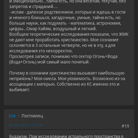
и эмоционально...тайна есть, но она веселая, текучая, без
запретов и страданий....
- ислам - далекое родственники, которых и ждешь в гости
и немного боишься, загадочные, умные, тайна есть, но
больше науки, как подумать - математика, астрономия,
цифры...Омар Хайям, воздушный и легкий.
Вообщем теоретические исследования показали, что ЖМК
не дают мне проработать христианство. Мое сознание
склоняется в 3 остальные четверти, но не в эту, а для
исследования это некорректно.
Просмотрев записи, понимаю что сектор Огонь+Вода
(Вода+Огонь) мой самый мало понятый.
Почему в сознании христианство вызывает наибольшую
неприязнь? Моя омела. Моя уязвимость. Возможно из-за
ассоциации с матерью. Собственно из КС именно это и
выбивает.
isa
Постоялец
06 мая 2020, 11:56:09
#15
Буддизм. При исследовании астрального пространства я