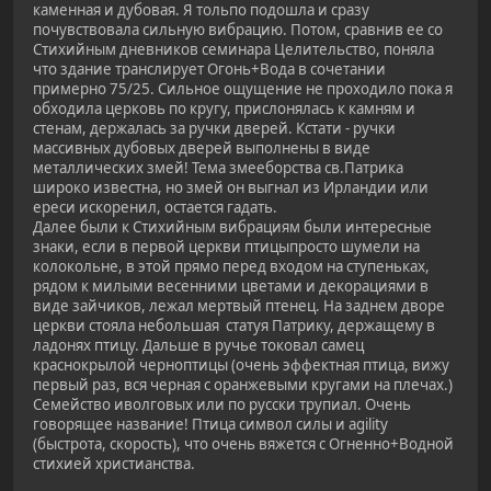
каменная и дубовая. Я тольпо подошла и сразу
почувствовала сильную вибрацию. Потом, сравнив ее со
Стихийным дневников семинара Целительство, поняла
что здание транслирует Огонь+Вода в сочетании
примерно 75/25. Сильное ощущение не проходило пока я
обходила церковь по кругу, прислонялась к камням и
стенам, держалась за ручки дверей. Кстати - ручки
массивных дубовых дверей выполнены в виде
металлических змей! Тема змееборства св.Патрика
широко известна, но змей он выгнал из Ирландии или
ереси искоренил, остается гадать.
Далее были к Стихийным вибрациям были интересные
знаки, если в первой церкви птицыпросто шумели на
колокольне, в этой прямо перед входом на ступеньках,
рядом к милыми весенними цветами и декорациями в
виде зайчиков, лежал мертвый птенец. На заднем дворе
церкви стояла небольшая статуя Патрику, держащему в
ладонях птицу. Дальше в ручье токовал самец
краснокрылой черноптицы (очень эффектная птица, вижу
первый раз, вся черная с оранжевыми кругами на плечах.)
Семейство иволговых или по русски трупиал. Очень
говорящее название! Птица символ силы и agility
(быстрота, скорость), что очень вяжется с Огненно+Водной
стихией христианства.