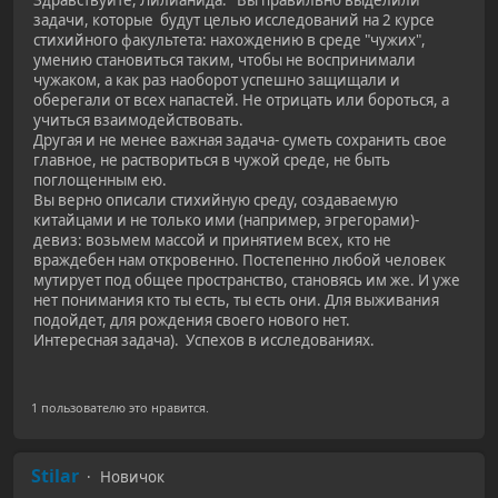
задачи, которые будут целью исследований на 2 курсе
стихийного факультета: нахождению в среде "чужих",
умению становиться таким, чтобы не воспринимали
чужаком, а как раз наоборот успешно защищали и
оберегали от всех напастей. Не отрицать или бороться, а
учиться взаимодействовать.
Другая и не менее важная задача- суметь сохранить свое
главное, не раствориться в чужой среде, не быть
поглощенным ею.
Вы верно описали стихийную среду, создаваемую
китайцами и не только ими (например, эгрегорами)-
девиз: возьмем массой и принятием всех, кто не
враждебен нам откровенно. Постепенно любой человек
мутирует под общее пространство, становясь им же. И уже
нет понимания кто ты есть, ты есть они. Для выживания
подойдет, для рождения своего нового нет.
Интересная задача). Успехов в исследованиях.
1 пользователю это нравится.
Stilar
Новичок