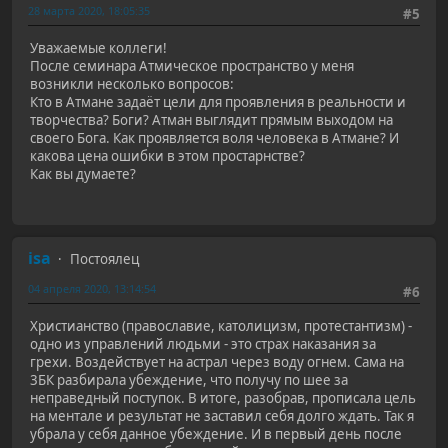
28 марта 2020, 18:05:35
#5
Уважаемые коллеги!
После семинара Атмическое пространство у меня
возникли несколько вопросов:
Кто в Атмане задаёт цели для проявления в реальности и
творчества? Боги? Атман выглядит прямым выходом на
своего Бога. Как проявляется воля человека в Атмане? И
какова цена ошибки в этом простарнстве?
Как вы думаете?
isa
Постоялец
04 апреля 2020, 13:14:54
#6
Христианство (православие, католицизм, протестантизм) -
одно из управлений людьми - это страх наказания за
грехи. Воздействует на астрал через воду огнем. Сама на
3БК разбирала убеждение, что получу по шее за
неправедный поступок. В итоге, разобрав, прописала цель
на ментале и результат не заставил себя долго ждать. Так я
убрала у себя данное убеждение. И в первый день после