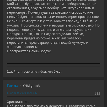
Мой Огонь бушевал, как же так? Там Свобода есть, хоть и
ограниченная, а здесь ее вообще нет. Вступила с ним в
переговоры. Почему туда, где красиво и свободно мне
нельзя? Здесь в таком ограниченном, сером пространстве
не очень комфортно и уютно. Может я пройду? Он был не
умолим. Порядок жесткий и нарушить его можно было. Но
подошел еще один мужчина и я не стала нарушать их
Порядок. Поняв, что не надо этого делать сейчас,
перемены придут но позже. А как мне хотелось
переступить через барьер, отделяющий мужскую и
женскую половины.
Пространство Огонь-Воздух.
Делай то, что должно и будь, что будет.
Ганна
ОТМ урок31
17 апреля 2020, 09:13:37
#12
Христианство.
Побывала в двух храмах в Феодосии. В Казанском храме