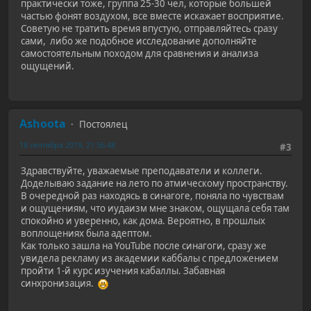
практически тоже, группа 25-30 чел, которые большей
частью фонят воздухом, все вместе искажает восприятие.
Советую не тратить время впустую, отправляйтесь сразу
сами, либо же подобное исследование дополняйте
самостоятельным походом для сравнения и анализа
ощущений.
Ashoota
Постоялец
18 сентября 2019, 21:56:48
#3
Здравствуйте, уважаемые преподаватели и коллеги.
Доделываю задание на лето по атмическому пространству.
В очередной раз находясь в синагоге, поняла по чувствам
и ощущениям, что иудаизм мне знаком, ощущала себя там
спокойно и уверенно, как дома. Вероятно, в прошлых
воплощениях была адептом.
Как только зашла на YouTube после синагоги, сразу же
увидела рекламу из академии каббалы с предложением
пройти 1-й курс изучения кабаллы. Забавная
синхронизация.