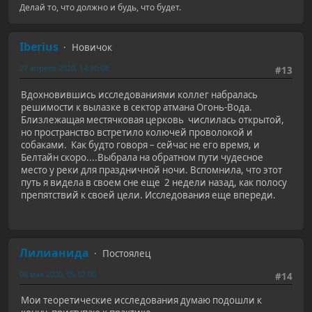
Делай то, что должно и будь, что будет.
Iberius
Новичок
27 апреля 2020, 14:36:08
#13
Вдохновившись исследованиями коллег набралась
решимости к вылазке в сектор атмана Огонь-Вода.
Близлежащая местячковая церковь числилась открытой,
но пространство встретило колючей проволокой и
собаками. Как будто говоря – сейчас не его время, и
Белтайн скоро....Выбрала на обратном пути чудесное
место у реки для праздничной ночи. Вспомнила, что этот
путь я видела в своем сне еще 2 недели назад, как полосу
препятствий к своей цели. Исследования еще впереди.
Лилианида
Постоялец
06 мая 2020, 05:57:06
#14
Мои теоретические исследования думаю подошли к