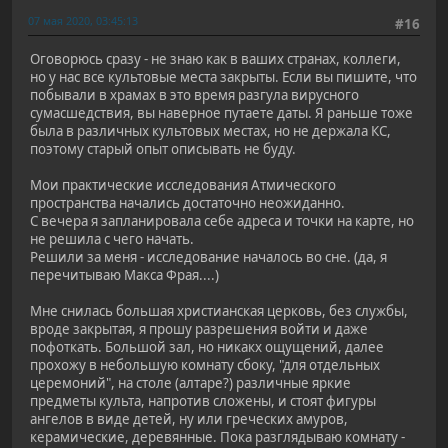
07 мая 2020, 03:45:13
#16
Оговорюсь сразу - не знаю как в ваших странах, коллеги,
но у нас все культовые места закрыты. Если вы пишите, что
побывали в храмах в это время разгула вирусного
сумасшедствия, вы наверное путаете даты. Я раньше тоже
была в различных культовых местах, но не держала КС,
поэтому старый опыт описывать не буду.
Мои практические исследования Атмического
пространства начались достаточно неожиданно.
С вечера я запланировала себе адреса и точки на карте, но
не решила с чего начать.
Решили за меня - исследование началось во сне. (да, я
перечитываю Макса Фрая....)
Мне снилась большая христианская церковь, без службы,
вроде закрытая, я прошу разрешения войти и даже
пофоткать. Большой зал, но никакх ощущений, далее
прохожу в небольшую комнату сбоку, "для отдельных
церемоний", на столе (алтаре?) различные яркие
предметы культа, напротив сложены, и стоят фигуры
ангелов в виде детей, ну или греческих амуров,
керамические, деревянные. Пока разглядываю комнату -