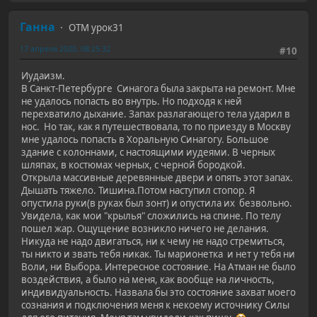
Ганна
ОТМ урок31
17 апреля 2020, 08:25:32
#10
Иудаизм.
В Санкт-Петербурге Синагога была закрыта на ремонт. Мне
не удалось попасть во внутрь. Но подходя к ней
перехватило дыхание. Запах разлагающего тела ударил в
нос. Но так, как я путешествовала, то по приезду в Москву
мне удалось попасть в Хоральную Синагогу. Большое
здание с колоннами, с настоящими иудеями. В черных
шляпах, в костюмах черных, с черной бородкой.
Открыла массивные деревянные двери и опять этот запах.
Дышать тяжело. Тишина.Потом наступил стопор. Я
опустила руки(в руках был зонт) и опустила их безвольно.
Увидела, как мои "крылья" сложились на спине. По телу
пошел жар. Ощущение возникло ничего не делания.
Никуда не надо двигаться, ни к чему не надо стремиться,
ты никто и звать тебя никак. Ты марионетка и нет у тебя ни
Воли, ни Выбора. Интересное состояние. На Атман не было
воздействия, а было на меня, как вообще на личность,
индивидуальность. Назвала бы это состояние захват моего
сознания и подключения меня к некоему источнику Силы