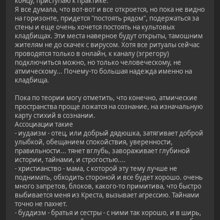
концу, приступаю к практике.
Я все думала, что вот-вот и все откроется, но пока не видно
на горизонте, придется "постоять рядом", подержаться за
стены и еще очень хочется постоять на культовых
кладбищах. Эти места наверное будут открыты, тамошним
жителям не до скачек с вирусом. Хотя все ритуалы сейчас
проводятся только в онлайн, к каналу (эгрегору)
подключиться можно, но только человеческому, не
атмическому... Почему-то большая надежда именно на
кладбища.
Пока по теории могу отметить, что конечно, атмические
пространства проще ложатся на сознание, на изначальную
карту стихий в сознании.
Ассоциации такие
- иудаизм - отец, или добрый дядюшка, затягивает доброй
улыбкой, обещанием спокойствия, уверенности,
правильности... тянет вглубь, завораживает глубиной
истории, тайнами, и строгостью....
- христианство - мама, с которой эту тему лучше не
поднимать, обходить стороной и все будет хорошо. очень
много запретов, блоков, какого-то примитива, что быстро
выбивается меня из Креста, вызывает агрессию. Тайнами
точно не пахнет.
- буддизм - братья и сестры - с ними так хорошо, и в ширь,