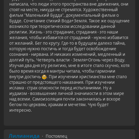
написала, что люди этого пространства вне движения, они
стоят на месте, никуда не стремятся. Художественный
фильм "Маленький Будда", документальный фильм о
Будде. Сочетание стихий Вода+Земля. Такое же ощущение
возникло при теоретическом исследовании данной
религии. Жизнь - это страдание, страдания - это наши
желания, чтобы избавится от страданий - нужно избавится
от желаний. Бег по кругу. Где-то в будущем далеко тайна,
которую нужно постичь и тогда будет освобождение
сознания - нирвана. И никаких изменений, медленный и
долгий путь. Четверть власти - Земля+Огонь через Воду.
Изучая два дня эту религию, мне в итоге стало скучно, хотя
было время когда я мантры читала, чтобы гармонии
внутри достичь
. При изучении христианства мне стало
страшно от предстоящего наказания. При изучении
ислама - страх опасности перед испытаниями. Ну а
иудаизм - возвышение личной значимости в этом мире
над всеми. Самоизоляция почти закончилась и вскоре
бегом по церквям, храмам и мечетям. Чую будет
интересно.
Лилианида
Постоялец