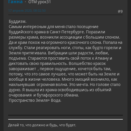
Ганна
ОТМ урок31
17 апреля 2020, 08:02:50
#9
Буддизм.
Самым интересным для меня стало посещение
буддийского храма в Санкт-Петербурге. Поразили
размеры храма, возникли ассоциации с большим слоном.
Да и храм похож на огромного красочного слона. Попала на
службу. Стали реагировать ноги, стопы, как будто горели и
Земля притягивала. Вибрации шли радости, любви,
подъема. Стараются проставить свой поток к Атману и
диктовать свою правильность. Волшебство красок
завораживает , первое ощущение, хочется быть там,
потому, что это самое лучшее, что может быть на Земле и
вообще в жизни человека. Много эмоций возникло, как
нахлынувшая огромная волна. Это мечта. Но голове стало
дурно. Я вышла из храма освободившись из объятий
очарования и бутафорского обмана.
Пространство Земля+ Вода.
Делай то, что должно и будь, что будет.