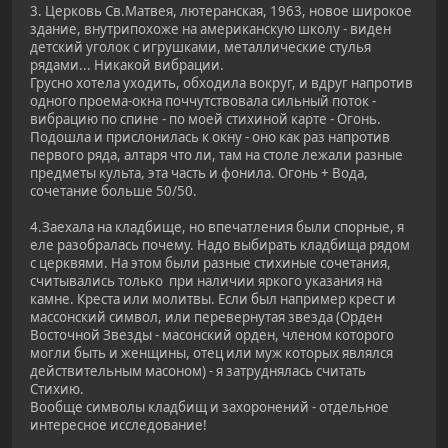
3. Церковь Св.Матвея, лютеранская, 1963, новое широкое
здание, внутрипохоже на американскую школу - виден
детский уголок с игрушками, металлические стулья
рядами... Никакой вибрации.
Грусно хотела уходить, обходила вокруг, и вдруг напротив
одного проема-окна поччутствовала сильный поток -
вибрацию по спине - по моей стихиной карте - Огонь.
Подошла и прислонилась к окну - оно как раз напротив
первого ряда, алтаря что ли, там на столе лежали разные
предметы культа, эта часть и фонила. Огонь + Вода,
сочетание больше 50/50.
4.Заехала на кладбище, но впечатления были спорные, я
еле разобралась почему. Надо выбирать кладбища рядом
с церквями. На этом были разные стихиные сочетания,
считывались только при наличии яркого указания на
камне. Креста или молитвы. Если был например крест и
массонский символ, или перевернутая звезда (Орден
Восточной Звезды - масонский орден, членом которого
могли быть и женщины, отец или муж которых являлся
действительным масоном) - я затруднялась считать
Стихию.
Вообще символы кладбищ и захоронений - отдельное
интересное исследование!