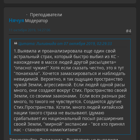
Преподаватели
Нячуя
Модератор
11 октября 2019, 14:27:06
#4
Цитата: Лилианида от 07 октября 2019, 02:29:33
1.Выявила и проанализировала еще один свой
астральный страх, который быстро выбил из КС -
нахождение в массе людей другой расы/цвета=
"опасно! чужие!" Хотя если сказать честно, это я тут
"понаехала". Хочется замаскироваться и наблюдать
невидимой. Вероятно, я так ощущаю пространство
чужой Земли, агрессивной. Если людей одной расы
много, они создают вокруг Стих. Пространство своей
Земли, со своими зааконами. Если всех разных рас
много, то такого не чувствуется. Создаются другие
Стих.Пространства. Кстати, много людей китайской
нации такого страха не вызывают. (думаю
срабатывает их национальный посыл расширения
своей Земли, "мирной" экспансии - "все кто принял
нас - становятся нами/китаем")
Здравствуйте, Лилианида. Вы правильно выделили