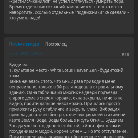
-крестился-женился", не успел олгянуться - умирать пора.
Время отдельных сознаний замедляется - столько всего
наворотить, сколько отдельные "подвижники" хэ сделали -
это уметь надо!
Лилианида
Постоялец
07 мая 2020, 05:02:29
#18
Буддизм.
1. культовое место - White Lotus Heaven Zen - буддитский
храм.
Тайна началась с того. что GPS 2 раза приводил меня
неправильно, только в 3й раз я подошла к правильному
зданию. Одна табличка из многих на двери подъезда
старого дома в старом городке, окна закрыты, ничего не
видно, пройти дальше невозможно. Пришлось просто
приложить руку к табличке и закрыть глаза. Вибрация
пришла достаточно быстро, отвечающая моей стихийной
карте Земля+Вода. Воды больше и суть Огня.... Буддизм
Запада уже не тот, дополнен йогой, а йога - финтесом и
похудением и модой, короче Огнем....Но это отступление.
Пока исследовала - появилось обостренное чувство слуха,