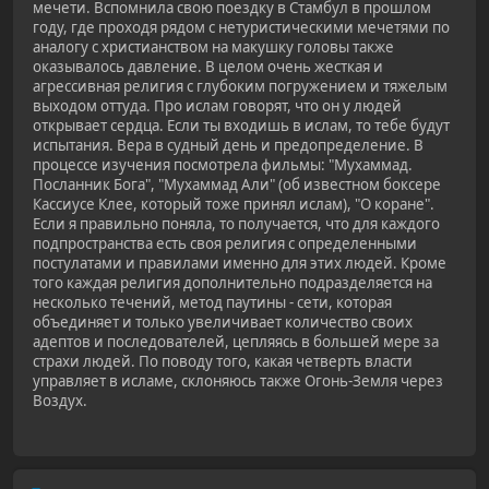
мечети. Вспомнила свою поездку в Стамбул в прошлом
году, где проходя рядом с нетуристическими мечетями по
аналогу с христианством на макушку головы также
оказывалось давление. В целом очень жесткая и
агрессивная религия с глубоким погружением и тяжелым
выходом оттуда. Про ислам говорят, что он у людей
открывает сердца. Если ты входишь в ислам, то тебе будут
испытания. Вера в судный день и предопределение. В
процессе изучения посмотрела фильмы: "Мухаммад.
Посланник Бога", "Мухаммад Али" (об известном боксере
Кассиусе Клее, который тоже принял ислам), "О коране".
Если я правильно поняла, то получается, что для каждого
подпространства есть своя религия с определенными
постулатами и правилами именно для этих людей. Кроме
того каждая религия дополнительно подразделяется на
несколько течений, метод паутины - сети, которая
объединяет и только увеличивает количество своих
адептов и последователей, цепляясь в большей мере за
страхи людей. По поводу того, какая четверть власти
управляет в исламе, склоняюсь также Огонь-Земля через
Воздух.