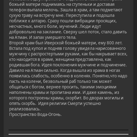
божьей матери поднимаясь на ступеньки и доставая
телефон выпала мелочь. Зашла в храм, а там подметают
сухую траву на встречу мне. Переступила и подошла
поближе к алтарю. Сразу пошли вибрации просящих,
несчастных, много боли, мучений. Люди идут
добровольно на заклание. Сверху шел поток, стало давить
на Атман. И запах умершего тела.
Второй храм был Иверской божьей матери, ему 800 лет.
Встала под купол и подняв голову увидела нарисованного
мужчину с распростертыми руками, как бы накрывает всех,
кто находится в храме, женщина представлена, как
родившая бога. Идея поклонения мужчине и подчинение.
Давило на Атман сильно. Когда вышла из храма в ногах
появилась слабость, особенно в коленях. Понятно,что надо
пасть на колени, безвольный раб только так может
общаться с богом, вернее просить, такими эмоциями
наполнены храмы и пропитана ими. И даже камень, из
которого построены храмы, скорбит. Во дворах могилы и
опять скорбь. Идея религии Смерти успешно
реализовалась.
Пространство Вода-Огонь.