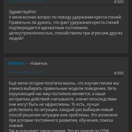
21 июня 2026, 22:46:03
#305
Здравствуйте!
У меня возник вопрос по поводу удержания креста стихий.
Правильно ли думать, что факт удержания креста стихий
подтверждается адекватным состоянием,
целеустремлённостью, спокойствием при агрессии других
людей?
Venera
Новичок
21 июня 2026, 23:01:18
#306
Ещё меня сегодня посетила мысль, что изучая стихии мы
учимся выбирать правильные модели поведения. Веть
окружающий нас мир постоянно меняется, а наши
алгоритмы действий считываютя, значит впоследствии
они могут быть не эффективны. То есть, лучше
действовать по ситуации, каждый раз выбирая новый
способ решения ситуации или проблемы. Это возможно
при условии постоянного развития, обучения, поиска
знаний.
Так и указывает закон знания. Это из уроков по ОТМ.