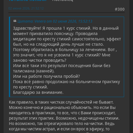
02 июня 2026, 21:52:12
#300
Цитата: Venera от 02 июня 2026, 15:52:13
Здравствуйте! Я прошла 1 курс стихий. Но в данный
момент прихватило поясницу. Проводила
медитации по кресту стихий самостоятельно, эффект
был, но на следующий день лучше не стало.
Поэтому обратилась в больницу за лечением. Вот ,
это значит, что я не усвоила 1 курс стихий? Мне
заново чистки проводить?
Или всё таки это результат посещения бани без
талисмана (камней).
Или на работе получила пробой?
Пока всё равно продолжаю на больничном практику
по кресту стихий.
Благодарю за внимание.
Как правило, в таких чистках случайностей не бывает.
Можно конечно и рационально объяснить. Но если Вы
находитесь в практиках, то все, что с Вами происходит,
результат этих практик. Возможно, недочищены стихии.
Но возможно, так отреагировало тело на чистки. Ведь
когда мы чистим астрал, и если он врос в эфирку, то