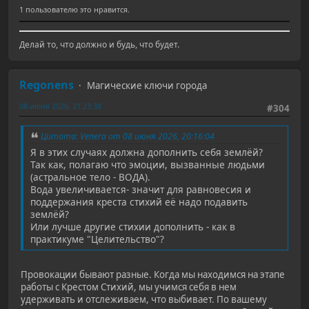
1 пользователю это нравится.
Делай то, что должно и будь, что будет.
Regonens
Магические ключи города
08 июня 2026, 21:23:38
#304
Цитата: Venera от 08 июня 2026, 20:16:04
Я в этих случаях должна дополнить себя землёй?
Так как, полагаю что эмоции, вызванные людьми
(астральное тело - ВОДА).
Вода увеличивается- значит для равновесия и
поддержания креста стихий её надо подавить
землёй?
Или лучше другие стихии дополнить - как в
практикуме "Целительство"?
Провокации бывают разные. Когда мы находимся на этапе
работы с Крестом Стихий, мы учимся себя в нем
удерживать и отслеживаем, что выбивает. По вашему