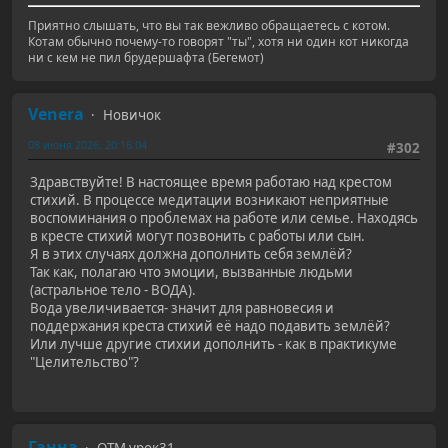
Приятно слышать, что вы так вежливо обращаетесь с котом.
Котам обычно почему-то говорят "ты", хотя ни один кот никогда
ни с кем не пил брудершафта (Бегемот)
Venera
Новичок
08 июня 2026, 20:16:04
#302
Здравствуйте! В настоящее время работаю над крестом
стихий. В процессе медитации возникают неприятные
воспоминания о проблемах на работе или семье. Находясь
в кресте стихий могут позвонить с работы или сын.
Я в этих случаях должна дополнить себя землёй?
Так как, полагаю что эмоции, вызванные людьми
(астральное тело - ВОДА).
Вода увеличивается- значит для равновесия и
поддержания креста стихий её надо подавить землёй?
Или лучше другие стихии дополнить - как в практикуме
"Целительство"?
Ганна