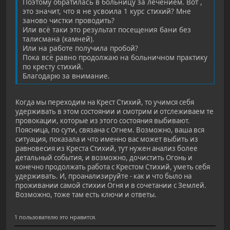
Поэтому обратилась в больницу за лечением. Вот ,
это значит, что я не усвоила 1 курс стихий? Мне
заново чистки проводить?
Или всё таки это результат посещения бани без
талисмана (камней).
Или на работе получила пробой?
Пока всё равно продолжаю на больничном практику
по кресту стихий.
Благодарю за внимание.
Когда мы переходим на Крест Стихий, то учимся себя
удерживать в этом состоянии и смотрим и отслеживаем те
провокации, которые из этого состояния выбивают.
Поясница, по сути, связана с Огнем. Возможно, ваша вся
ситуация, показала и что именно вас может выбить из
равновесия из Креста Стихий, тут нужен анализ более
детальный события, и возможно, дочистить Огонь и
конечно продолжать работа с Крестом Стихий, уметь себя
удерживать. И, проанализируйте - как и что было на
проживании самой стихии Огня и в сочетании с Землей.
Возможно, тоже там есть ключи и ответы.
1 пользователю это нравится.