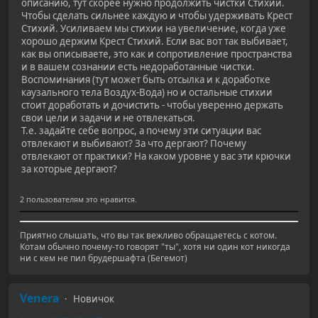
описанию, тут скорее нужно продолжить чистки Стихий.
Чтобы сделать сильнее каждую и чтобы удерживать Крест
Стихий. Усиливаем мы стихии на увеличение, когда уже
хорошо держим Крест Стихий. Если вас вот так выбивает,
как вы описываете, это как и сопротивление пространства
и в вашем сознании есть недоработанные чистки.
Воспоминания (тут может быть отсылка и к доработке
каузального тела Воздух-Вода) но и остальные стихии
стоит доработать и дочистить - чтобы уверенно держать
свои цели и задачи и не отвлекаться.
Т.е. задайте себе вопрос, а почему эти ситуации вас
отвлекают и выбивают? За что дергают? Почему
отвлекают от практики? На каком уровне у вас эти крючки
за которые дергают?
2 пользователям это нравится.
Приятно слышать, что вы так вежливо обращаетесь с котом.
Котам обычно почему-то говорят "ты", хотя ни один кот никогда
ни с кем не пил брудершафта (Бегемот)
Venera
Новичок