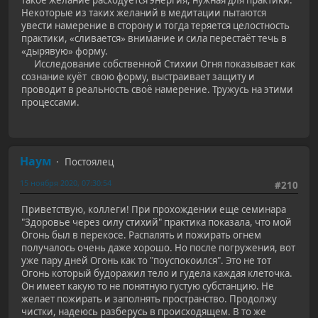
Некоторые из таких желаний в медитации пытаются
увести намерение в сторону и тогда теряется целостность
практики, «сливается» внимание и сила перестаёт течь в
«дырявую» форму.
Исследование собственной Стихии Огня показывает как
сознание куёт свою форму, выстраивает защиту и
проводит в реальность своё намерение. Тружусь на этими
процессами.
Наум
Постоялец
15 ноября 2020, 07:30:54
#210
Приветствую, коллеги! При прохождении еще семинара
"Здоровье через силу стихий" практика показала, что мой
Огонь был в перекосе. Распалять и пожирать огнем
получалось очень даже хорошо. Но после погружения, вот
уже пару дней Огонь как то "поуспокоился". Это не тот
Огонь который будоражил тело и гудела каждая клеточка.
Он имеет какую то не понятную густую субстанцию. Не
желает пожирать и заполнять пространство. Продолжу
чистки, надеюсь разберусь в происходящем. В то же