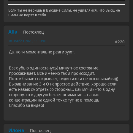
Если ты не веришь в Высшие Силы, не удивляйся, что Высшие
Силы не верят в тебя.
Alla
Постоялец
18 ноября 2020, 11:31:01
#220
Да, ноги моментально реагируют.
Всех убью один останусь) минутное состояние,
проскакивает. Все именно так и происходит.
Потом бывает накрывает, сиди тихо и не высовывайся)))
Выравнивание З и О непростое действие, хорошо если
есть навык смотреть со стороны... как мячик - то в одну
сторону, то в другую бегает внимание... навык
концентрации на одной точке тут не в помощь.
Спасибо за видео!
Илона
Постоялец