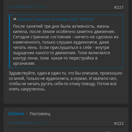
18 ноября 2020, 17:00:29
#221
Цитата: Раиса от 14 ноября 2020, 20:59:09
После занятий три дня была активность, жизнь
кипела, после Земли особенно заметно движение.
Сегодня странное состояние - ничего не сделано из
намеченного, только слушаю аудиокниги, даже
читать лень. Если прислушаться к себе - внутри
ощущение какого-то движения. Толи включился
контур лени, толи какая-то перестройка в
организме.
Здравствуйте, один в один то, что Вы описали, произошло
со мной, только не аудиокнига, а сериал. И хватило сил,
чтобы не начать ругать себя по этому поводу. Потом всё
опять закрутилось.
Илона
Постоялец
18 ноября 2020, 20:17:42
#222