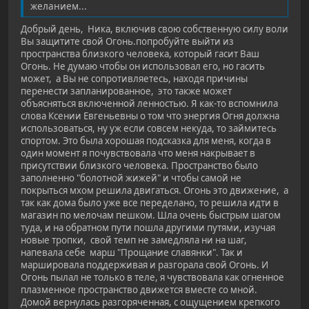
желанием...
Добрый день, Ника, включив свою собственную силу воли
Вы защитите свой Огонь.попробуйте выйти из
пространства близкого человека, который гасит Ваш
Огонь. Не думаю чтобы он использовал его, но гасить
может, а Вы не сопротивляетесь, находя причины
перенести запланированное, это также может
объясняться включенной ленностью. Я как-то вспомнила
слова Ксении Евгеньевны о том что энергия Огня должна
использоваться, ну уж если совсем некуда, то займитесь
спортом. Это была хорошая подсказка для меня, когда в
один момент я почувствовала что меня накрывает в
присутствии близкого человека. Пространство было
заполненно "болотной жижей" и чтобы самой не
покрыться мхом решила двигаться. Огонь это движение, а
так как дома было уже все переделано, то решила идти в
магазин по мелочам пешком. Шла очень быстрым шагом
туда, и на обратном пути пошла другими путями, изучая
новые тропки, свой темп не замедляла ни на шаг,
напевала себе марш "Прощание славянки". Так и
маршировала поддерживая и разгорала свой Огонь. И
Огонь пылал не только в теле, я чувствовала как огненное
плазменное пространство движется вместе со мной.
Домой вернулась разгоряченная, с ощущением крепкого