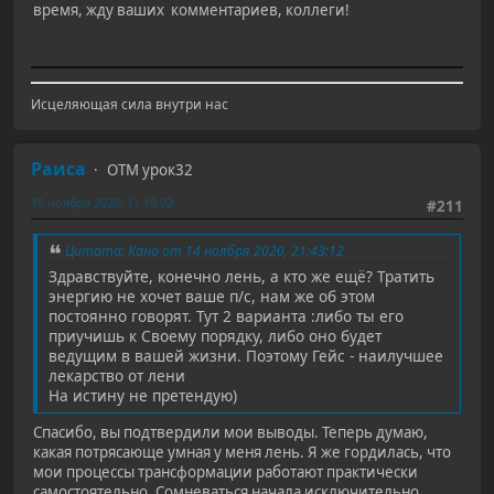
время, жду ваших комментариев, коллеги!
Исцеляющая сила внутри нас
Раиса
ОТМ урок32
15 ноября 2020, 11:19:02
#211
Цитата: Кано от 14 ноября 2020, 21:43:12
Здравствуйте, конечно лень, а кто же ещё? Тратить
энергию не хочет ваше п/с, нам же об этом
постоянно говорят. Тут 2 варианта :либо ты его
приучишь к Своему порядку, либо оно будет
ведущим в вашей жизни. Поэтому Гейс - наилучшее
лекарство от лени
На истину не претендую)
Спасибо, вы подтвердили мои выводы. Теперь думаю,
какая потрясающе умная у меня лень. Я же гордилась, что
мои процессы трансформации работают практически
самостоятельно. Сомневаться начала исключительно