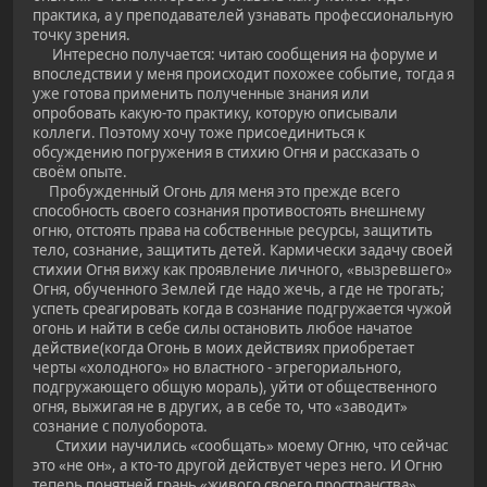
практика, а у преподавателей узнавать профессиональную
точку зрения.
Интересно получается: читаю сообщения на форуме и
впоследствии у меня происходит похожее событие, тогда я
уже готова применить полученные знания или
опробовать какую-то практику, которую описывали
коллеги. Поэтому хочу тоже присоединиться к
обсуждению погружения в стихию Огня и рассказать о
своём опыте.
Пробужденный Огонь для меня это прежде всего
способность своего сознания противостоять внешнему
огню, отстоять права на собственные ресурсы, защитить
тело, сознание, защитить детей. Кармически задачу своей
стихии Огня вижу как проявление личного, «вызревшего»
Огня, обученного Землей где надо жечь, а где не трогать;
успеть среагировать когда в сознание подгружается чужой
огонь и найти в себе силы остановить любое начатое
действие(когда Огонь в моих действиях приобретает
черты «холодного» но властного - эгрегориального,
подгружающего общую мораль), уйти от общественного
огня, выжигая не в других, а в себе то, что «заводит»
сознание с полуоборота.
Стихии научились «сообщать» моему Огню, что сейчас
это «не он», а кто-то другой действует через него. И Огню
теперь понятней грань «живого своего пространства»,