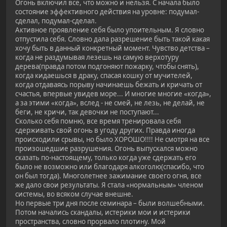
Огонь включил всё, что можно и нельзя. С начала было
состояние эффективного действия на уровне: подумал-
сделал, подумал-сделал.
Активное проявление себя было упоительным. Я словно
отпустила себя. Словно дала разрешение быть такой какая
хочу быть в данный конкретный момент. Чувство детства –
когда не раздумывая лезешь на самую верхотуру
дерева(правда потом подгоняют пожарку, чтобы снять),
когда кидаешься в драку, спасая кошку от мучителей,
когда отдаваясь порыву начинаешь бежать и кричать от
счастья, впервые увидев море... И многие многие «когда»,
а за этими «когда», вслед - не смей, не лезь, не делай, не
беги, не кричи, так девочки не поступают...
Сколько себя помню, все время тренировала себя
сдерживать свой огонь в угоду других. Правда иногда
происходили срывы, но было ХОРОШО!!!! Не смотря на все
произошедшие разрушения. Огонь выпускался можно
сказать по-настоящему, только когда уже сдержать его
было не возможно или благодаря алкоголю(спасибо, что
он был тогда). Многолетнее зажимание своего огня, все
же дало свои результаты. Я стала «нормальным» членом
системы, во всяком случае внешне.
Но первые три дня после семинара – были волшебными.
Потом начались скандалы, истерики мои и истерики
пространства, словно прорвало плотину. Мой