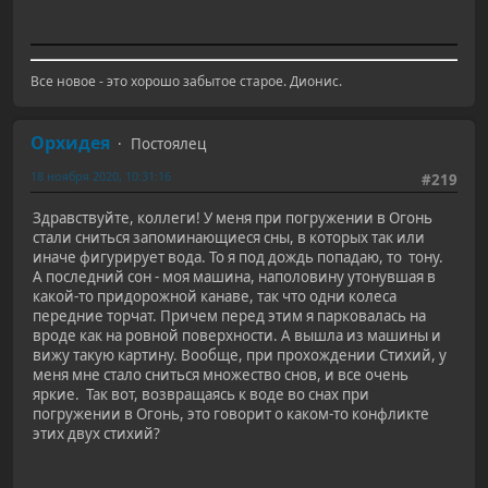
Все новое - это хорошо забытое старое. Дионис.
Орхидея
Постоялец
18 ноября 2020, 10:31:16
#219
Здравствуйте, коллеги! У меня при погружении в Огонь
стали сниться запоминающиеся сны, в которых так или
иначе фигурирует вода. То я под дождь попадаю, то тону.
А последний сон - моя машина, наполовину утонувшая в
какой-то придорожной канаве, так что одни колеса
передние торчат. Причем перед этим я парковалась на
вроде как на ровной поверхности. А вышла из машины и
вижу такую картину. Вообще, при прохождении Стихий, у
меня мне стало сниться множество снов, и все очень
яркие. Так вот, возвращаясь к воде во снах при
погружении в Огонь, это говорит о каком-то конфликте
этих двух стихий?