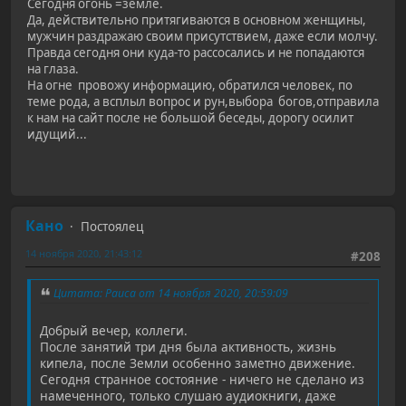
Сегодня огонь =земле.
Да, действительно притягиваются в основном женщины,
мужчин раздражаю своим присутствием, даже если молчу.
Правда сегодня они куда-то рассосались и не попадаются
на глаза.
На огне провожу информацию, обратился человек, по
теме рода, а всплыл вопрос и рун,выбора богов,отправила
к нам на сайт после не большой беседы, дорогу осилит
идущий...
Кано
Постоялец
14 ноября 2020, 21:43:12
#208
Цитата: Раиса от 14 ноября 2020, 20:59:09
Добрый вечер, коллеги.
После занятий три дня была активность, жизнь
кипела, после Земли особенно заметно движение.
Сегодня странное состояние - ничего не сделано из
намеченного, только слушаю аудиокниги, даже