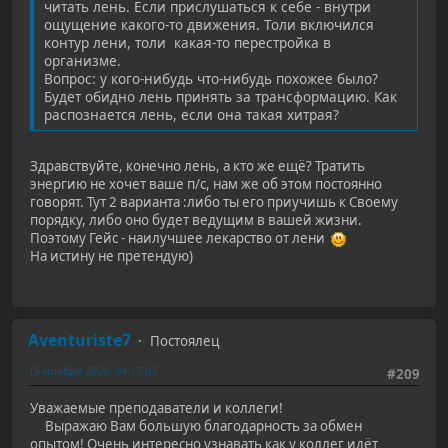
читать лень. Если прислушаться к себе - внутри
ощущение какого-то движения. Толи включился
контур лени, толи какая-то перестройка в
организме.
Вопрос: у кого-нибудь что-нибудь похожее было?
Будет обидно лень принять за трансформацию. Как
распознается лень, если она такая хитрая?
Здравствуйте, конечно лень, а кто же ещё? Тратить
энергию не хочет ваше п/с, нам же об этом постоянно
говорят. Тут 2 варианта :либо ты его приучишь к Своему
порядку, либо оно будет ведущим в вашей жизни.
Поэтому Гейс - наилучшее лекарство от лени
На истину не претендую)
Aventuriste7
Постоялец
15 ноября 2020, 04:17:02
#209
Уважаемые преподаватели и коллеги!
Выражаю Вам большую благодарность за обмен
опытом! Очень интересно узнавать как у коллег идёт