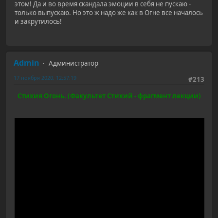
этом! Да и во время скандала эмоции в себя не пускаю -
только выпускаю. Но это ж надо же как в Огне все началось
и закрутилось!
Admin
Администратор
17 ноября 2020, 12:57:19
#213
Стихия Огонь. (Факультет Стихий - фрагмент лекции)