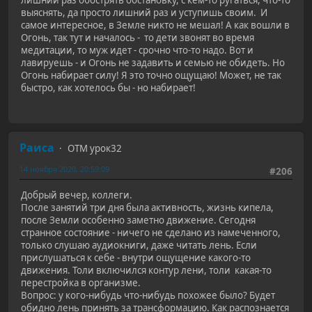
лишний раз обострять обстановку, с кем-то ругаться, что-то
выяснять, да просто лишний раз и уступишь своим. И
самое интересное, в Земле никто не мешал! А как вошли в
Огонь, так тут и началось - то дети звонят во время
медитации, то муж идет - срочно что-то надо. Вот и
лавируешь - и Огонь не задавить и семью не обидеть. Но
Огонь набирает силу! Я это точно ощущаю! Может, не так
быстро, как хотелось бы - но набирает!
Раиса
ОТМ урок32
14 ноября 2020, 20:59:09
#206
Добрый вечер, коллеги.
После занятий три дня была активность, жизнь кипела,
после Земли особенно заметно движение. Сегодня
странное состояние - ничего не сделано из намеченного,
только слушаю аудиокниги, даже читать лень. Если
прислушаться к себе - внутри ощущение какого-то
движения. Толи включился контур лени, толи какая-то
перестройка в организме.
Вопрос: у кого-нибудь что-нибудь похожее было? Будет
обидно лень принять за трансформацию. Как распознается