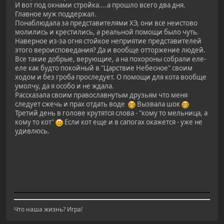
И вот под окнами стройка....а прошло всего два дня.
Главное муж поддержал.
Понаблюдала за представителями ХЭ, они все неистово
молились и крестились, а реальной помощи было чуть.
Наверное из-за огня стойкое неприятие представителей
этого вероисповедания? Да и вообще отторжение людей.
Все такие добрые, верующие, а на похороны собрали еле-
еле как будто покойный в "Царствие Небесное" своим
ходом и без гроба проследует. О помощи для кота вообще
умолчу, да я особо и не ждала.
Рассказала своим православнутым друзьям что меня
следует сжечь и прах отдать воде
Вызвала шок
Третий день в голове крутятся слова - "кому то мельница, а
кому то кот"
Если кот еще и в сапогах окажется - уже не
удивлюсь.
Что наша жизнь? Игра!