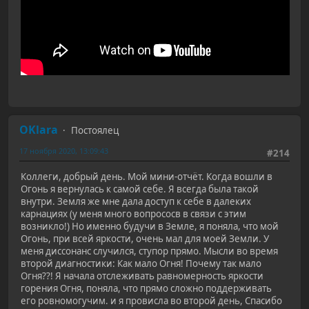
OKlara
Постоялец
17 ноября 2020, 13:09:43
#214
Коллеги, добрый день. Мой мини-отчёт. Когда вошли в
Огонь я вернулась к самой себе. Я всегда была такой
внутри. Земля же мне дала доступ к себе в далеких
карнациях (у меня много вопрососв в связи с этим
возникло!) Но именно будучи в Земле, я поняла, что мой
Огонь, при всей яркости, очень мал для моей Земли. У
меня диссонанс случился, ступор прямо. Мысли во время
второй диагностики: Как мало Огня! Почему так мало
Огня??! Я начала отслеживать равномерность яркости
горения Огня, поняла, что прямо сложно поддерживать
его ровномогучим. и я провисла во второй день, Спасибо