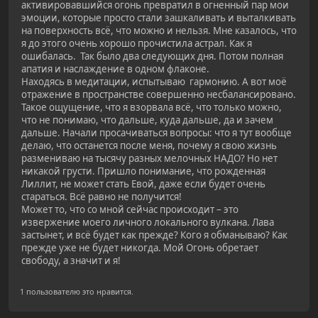
активировавшийся огонь превратил в огненный пар мои
эмоции, которые просто стали зашкаливать и выталкивать
на поверхность всё, что можно и нельзя. Мне казалось, что
я до этого очень хорошо прочистила астрал. Как я
ошибалась. Так было два следующих дня. Потом полная
апатия и наслаждение в одном флаконе.
Находясь в медитации, испытываю гармонию. А вот моё
отражение в пространстве совершенно несбалансировано.
Такое ощущение, что я взорвала всё, что только можно,
что не понимаю, что дальше, куда дальше, да и зачем
дальше. Начали просачиваться вопросы: что я тут вообще
делаю, что останется после меня, почему я свою жизнь
размениваю на тысячу разных мелочных НАДО? Но нет
никакой грусти. Пришло понимание, что рожденная
Лиллит, не может стать Евой, даже если будет очень
стараться. Всё равно не получится!
Может то, что со мной сейчас происходит – это
извержение моего личного локального вулкана. Лава
застынет, и всё будет как прежде? Кого я обманываю? Как
прежде уже не будет никогда. Мой Огонь обретает
свободу, а значит и я!
1 пользователю это нравится.