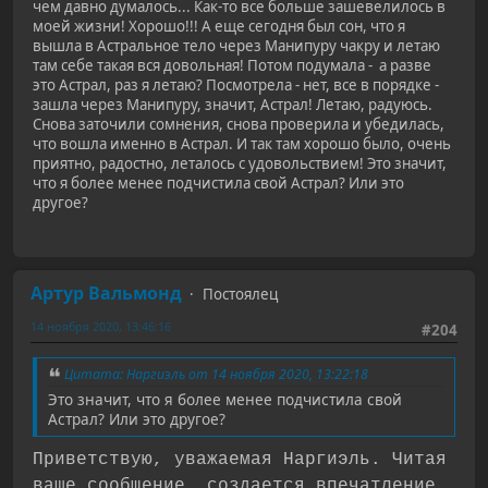
чем давно думалось... Как-то все больше зашевелилось в
моей жизни! Хорошо!!! А еще сегодня был сон, что я
вышла в Астральное тело через Манипуру чакру и летаю
там себе такая вся довольная! Потом подумала - а разве
это Астрал, раз я летаю? Посмотрела - нет, все в порядке -
зашла через Манипуру, значит, Астрал! Летаю, радуюсь.
Снова заточили сомнения, снова проверила и убедилась,
что вошла именно в Астрал. И так там хорошо было, очень
приятно, радостно, леталось с удовольствием! Это значит,
что я более менее подчистила свой Астрал? Или это
другое?
Артур Вальмонд
Постоялец
14 ноября 2020, 13:46:16
#204
Цитата: Наргиэль от 14 ноября 2020, 13:22:18
Это значит, что я более менее подчистила свой
Астрал? Или это другое?
Приветствую, уважаемая Наргиэль. Читая
ваше сообщение, создается впечатление,