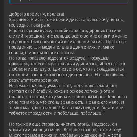
Доброго времени, коллега!
Зацепило. У меня тоже некий диссонанс, все хочу понять,
но, видно, пока рано.
Еще на первом курсе, на вебинаре по здоровью по силе
стихий, я решила, что меньше всего во мне огня и именно
он должен был проявиться в витальном ритме. Просто по
поведению.... Я медлительна в движениях, и, мягко
говоря, широкая во все стороны.
Но тогда показало недостаток воздуха. Послушав
описания, как его выравнивать я удивилась, ибо я все это
люблю и использую. Единственное, что не складывается
по жизни - это возможность одиночества. На то и списала
результат тестирования.
На земле сначала думала, что у меня мало земли, что
контакт с ней слабый. Тоже на основе логики (ноги и
полнота), а потом, что у меня ее слишком много. Теперь на
огне понимаю, что огонь во мне есть. Но мне его мало. И
земли мало, и огня мало! Как в том анекдоте: "дайте мне
таблеток от жадности и побольше. побольше!!"
Но так же я еще стараюсь чистить огонь. Надеюсь, он
усилится и вытащит меня.. Вообще странно, в этом году
много перемен в жизни, глобальных движений. А вот в