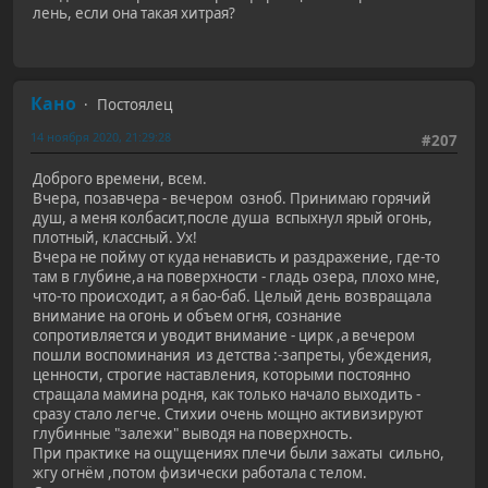
лень, если она такая хитрая?
Кано
Постоялец
14 ноября 2020, 21:29:28
#207
Доброго времени, всем.
Вчера, позавчера - вечером озноб. Принимаю горячий
душ, а меня колбасит,после душа вспыхнул ярый огонь,
плотный, классный. Ух!
Вчера не пойму от куда ненависть и раздражение, где-то
там в глубине,а на поверхности - гладь озера, плохо мне,
что-то происходит, а я бао-баб. Целый день возвращала
внимание на огонь и объем огня, сознание
сопротивляется и уводит внимание - цирк ,а вечером
пошли воспоминания из детства :-запреты, убеждения,
ценности, строгие наставления, которыми постоянно
стращала мамина родня, как только начало выходить -
сразу стало легче. Стихии очень мощно активизируют
глубинные "залежи" выводя на поверхность.
При практике на ощущениях плечи были зажаты сильно,
жгу огнём ,потом физически работала с телом.