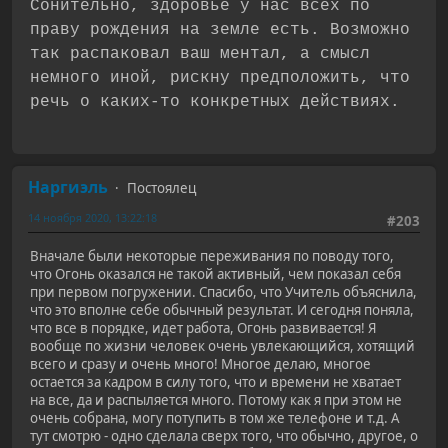
Сонительно, здоровье у нас всех по
праву рождения на земле есть. Возможно
так распаковал ваш ментал, а смысл
немного иной, рискну предположить, что
речь о каких-то конкретных действиях.
Наргиэль
Постоялец
14 ноября 2020, 13:22:18
#203
Вначале были некоторые переживания по поводу того,
что Огонь оказался не такой активный, чем показал себя
при первом погружении. Спасибо, что Учитель объяснила,
что это вполне себе обычный результат. И сегодня поняла,
что все в порядке, идет работа, Огонь развивается! Я
вообще по жизни человек очень увлекающийся, хотящий
всего и сразу и очень много! Многое делаю, многое
остается за кадром в силу того, что и времени не хватает
на все, да и распыляется много. Потому как я при этом не
очень собрана, могу потупить в том же телефоне и т.д. А
тут смотрю - одно сделала сверх того, что обычно, другое, о