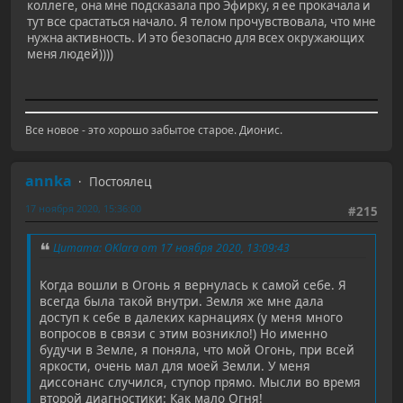
коллеге, она мне подсказала про Эфирку, я ее прокачала и
тут все срастаться начало. Я телом прочувствовала, что мне
нужна активность. И это безопасно для всех окружающих
меня людей))))
Все новое - это хорошо забытое старое. Дионис.
annka
Постоялец
17 ноября 2020, 15:36:00
#215
Цитата: OKlara от 17 ноября 2020, 13:09:43
Когда вошли в Огонь я вернулась к самой себе. Я
всегда была такой внутри. Земля же мне дала
доступ к себе в далеких карнациях (у меня много
вопросов в связи с этим возникло!) Но именно
будучи в Земле, я поняла, что мой Огонь, при всей
яркости, очень мал для моей Земли. У меня
диссонанс случился, ступор прямо. Мысли во время
второй диагностики: Как мало Огня!