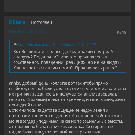
OKlara
Постоялец
18 ноября 2020, 10:18:36
#218
Цитата: annka от 17 ноября 2020, 15:36:00
Вот Вы пишите. что всегда были такой внутри. А
снаружи? Подавляли? Или это проявлялось в
собственном поведении, реакциях, но не на людях?
Как насчет экспансии в мир? Проявлялось ранее?
annka, добрый день, коллега! вот так чтобы прямо
гнобили, нет. но были условности и я с учетом малолетства
их приняла за данность и получается (анализировала в
связи со Стихиями) время от времени, но всю жизнь, жила
с оглядкой на них.
Вспомнилось из детства ощущение недоумения и
претензии к телу, я же - девочка! а так нельзя 🚫 хотя мир
меня всегда(!!) поднимал на какие-то социальные высоты,
а я постоянно была на них как сиротка. Со стороны не
видно было, а внутри полный лес страхов был