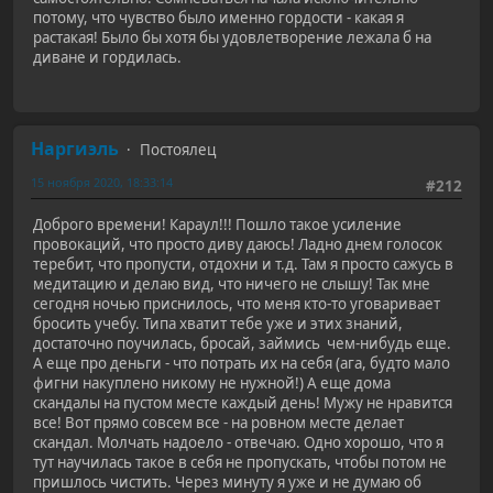
потому, что чувство было именно гордости - какая я
растакая! Было бы хотя бы удовлетворение лежала б на
диване и гордилась.
Наргиэль
Постоялец
15 ноября 2020, 18:33:14
#212
Доброго времени! Караул!!! Пошло такое усиление
провокаций, что просто диву даюсь! Ладно днем голосок
теребит, что пропусти, отдохни и т.д. Там я просто сажусь в
медитацию и делаю вид, что ничего не слышу! Так мне
сегодня ночью приснилось, что меня кто-то уговаривает
бросить учебу. Типа хватит тебе уже и этих знаний,
достаточно поучилась, бросай, займись чем-нибудь еще.
А еще про деньги - что потрать их на себя (ага, будто мало
фигни накуплено никому не нужной!) А еще дома
скандалы на пустом месте каждый день! Мужу не нравится
все! Вот прямо совсем все - на ровном месте делает
скандал. Молчать надоело - отвечаю. Одно хорошо, что я
тут научилась такое в себя не пропускать, чтобы потом не
пришлось чистить. Через минуту я уже и не думаю об