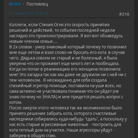
Aron
Постоялец
17 ноября 2020, 20:05:58
#216
Коллеги, если Стихия Огня это скорость принятия
решений и действий, то события последней недели
наглядно это проиллюстрировали. Я вот-вот обзаведусь
новым членом семьи....
В 2х словах - умер знакомый который почему то позвонил
мне еще летом и взял слово не бросать его кота в случае
чего. Дядька совсем не старый и не болезный, я была
уверена что он проживет еще много лет и пообещала.
Когда он попал в реанимацию его женщина позвонила
мне! Это загадка так как мы даже не дружили ни с ней ни с
тем человеком. Я неожиданно для себя создала
стихийный эгрегор помощи, поставила на уши всех, но
сама активно не участвовала понимая что он уйдет (не
знаю почему но ЗНАЛА) и мне придется решать вопрос с
котом.
После смерти этого человека так же молниеносно было
принято решение забрать кота, которого счастливые
наследники собирались куда-нибудь "сдать", а поскольку у
нас есть старые агрессивные животные - построить для
кота теплый дом на участке. Наши агрессоры уйдут -
заберем в общую стаю.