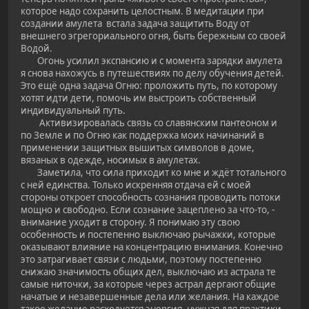
которое надо сохранить целостным. В медитации при
создании амулета встала задача защитить Воду от
внешнего эгрегориального огня, быть бережным со своей
Водой.
Огонь усилил экспансию и с момента зарядки амулета
я снова нахожусь в путешествиях по делу обучения детей.
Это ещё одна задача Огню: проложить путь, по которому
хотят идти дети, помочь им выстроить собственный
индивидуальный путь.
Активизировалась связь со славянским пантеоном и
по Земле и по Огню как поддержка моих начинаний в
применении защитных вышитых символов в доме,
вязаных в одежде, носимых в амулетах.
Заметила, что сила приходит ко мне и ждёт тотального
с ней единства. Только искренняя отдача ей с моей
стороны откроет способность сознания проводить потоки
мощно и свободно. Если сознание зацеплено за что-то, -
внимание уходит в сторону. Я понимаю эту свою
особенность и постепенно выключаю рычажки, которые
оказывают влияние на концентрацию внимания. Конечно
это затрагивает связи с людьми, поэтому постепенно
снижаю значимость общих дел, выключаю из астрала те
самые ниточки, за которые через астрал дергают общие
начатые и незавершенные дела или желания. На каждое
такое желание расходуется энергия, нужная для практики.