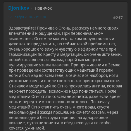
Djonikov
Новичок
17 ноября 2020, 21:11:30
#217
Здравствуйте! Проживаю Огонь, расскажу немного своих
впечатлений и ощущений. При первоначальном
знакомстве с Огнем не мог его толком почувствовать и
даже как то представить, но сейчас такой проблемы нет,
очень хорошо его вижу и чувствую в эфирном теле при
гармонизации по Кресту и медитации, он очень активный,
порой как солнечная плазма, порой как мощные
пульсирующие языки пламени. При проживании в Земле
при проведении соответствующих медитаций горели
ноги и был жар во всем теле, а сейчас все наоборот, ноги
ужасно мерзнут, и в теле свежесть как при открытом окне.
С началом медитаций по Огню проявилась ангина, которая
не хочет проходить, возможно надо почиститься. После
медитации Огня спать совсем не хочется, даже если время
ночь и перед этим этого сильно хотелось. По началу
медитаций Огня стал пить очень много воды, спустя
несколько дней жажда прошла, не хочется совсем. Через
несколько дней без труда перешел на одноразовое
питание, с утра не хочется, в обед некогда и не особо
хочется, ужин мой.