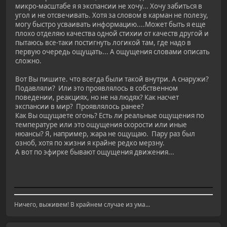
микро-масштабе я я экспансии не хочу... Хочу забиться в
угол и не отсвечивать. Хотя за словом в карман не полезу,
могу быстро усваивать информацию....Может быть я еще
плохо отделяю качества одной стихии от качеств другой и
пытаюсь все-таки постигнуть логикой там, где надо в
первую очередь ощущать... А ощущения словами описать
сложно.
Вот Вы пишите. что всегда были такой внутри. А снаружи?
Подавляли? Или это проявлялось в собственном
поведении, реакциях, но не на людях? Как насчет
экспансии в мир? Проявлялось ранее?
Как Вы ощущаете огонь? Есть ли реальные ощущения по
температуре или это ощущения скорости или иные
нюансы? Я, например, жара не ощущаю. Пару раз был
озноб, хотя по жизни я крайне редко мерзну.
А вот по эфирке бывают ощущения движения...
Ничего, выживем! В крайнем случае из ума...