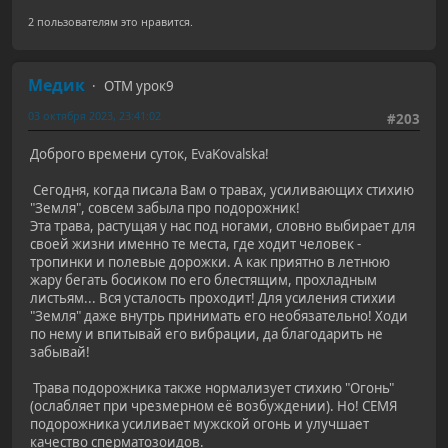
2 пользователям это нравится.
Медик
ОТМ урок9
03 октября 2023, 23:41:02
#203
Доброго времени суток, EvaKovalska!
Сегодня, когда писала Вам о травах, усиливающих стихию
"Земля", совсем забыла про подорожник!
Эта трава, растущая у нас под ногами, словно выбирает для
своей жизни именно те места, где ходит человек -
тропинки и полевые дорожки. А как приятно в летнюю
жару бегать босиком по его блестящим, прохладным
листьям... Вся усталость проходит! Для усиления стихии
"Земля" даже внутрь принимать его необязательно! Ходи
по нему и впитывай его вибрации, да благодарить не
забывай!
Трава подорожника также нормализует стихию "Огонь"
(ослабляет при чрезмерном её возбуждении). Но! СЕМЯ
подорожника усиливает мужской огонь и улучшает
качество сперматозоидов.