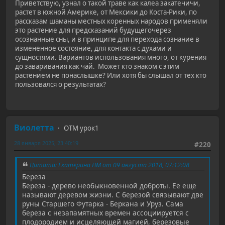
Приветствую, узнал о такой траве как калеа закатечичи,
растет в южной Америке, от Мексики до Коста-Рики, по
рассказам шаманы местных коренных народов применяли
это растение для предсказаний будущегочерез
осознанные сны, и в принципе для перехода сознание в
измененное состояние, для контакта с духами и
сущностями. Вариантов использования много, от курения
до заваривания как чай. Может кто знаком с этим
растением не понаслышке? Или хотя бы слышал от тех кто
пользовался о результатах?
Виолетта
ОТМ урок1
28 января 2025, 23:40:19
#220
Цитата: Екатерина НМ от 09 августа 2018, 07:12:08
Береза
Береза - дерево необыкновенной доброты. Ее еще
называют деревом жизни. C березой связывают две
руны Старшего Футарка - Беркана и Уруз. Cама
береза с незапамятных времен ассоциируется с
плодородием и исцеляющей магией, березовые