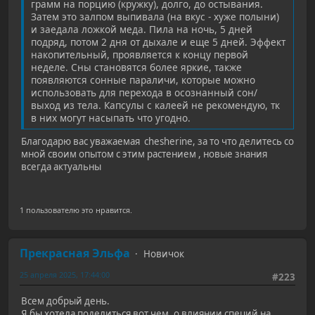
грамм на порцию (кружку), долго, до остывания.
Затем это залпом выпивала (на вкус - хуже полыни)
и заедала ложкой меда. Пила на ночь, 5 дней
подряд, потом 2 дня от дыхале и еще 5 дней. Эффект
накопительный, проявляется к концу первой
неделе. Сны становятся более яркие, также
появляются сонные параличи, которые можно
использовать для перехода в осознанный сон/
выход из тела. Капсулы с калеей не рекомендую, тк
в них могут насыпать что угодно.
Благодарю вас уважаемая chesherine, за то что делитесь со
мной своим опытом с этим растением , новые знания
всегда актуальны
1 пользователю это нравится.
Прекрасная Эльфа
Новичок
25 апреля 2025, 17:44:00
#223
Всем добрый день.
Я бы хотела поделиться вот чем, о влиянии специй на