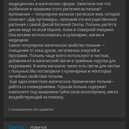
медицинских и магических сферах. Заметили кое-что
особенное в названии этого растения на латыни?
Артемизия — популярное женское греческое имя, которое
означает «Дар Артемиды», связывая это могущественное
растение с самой Дикой Богиней Охоты. Полынь растёт в
диком виде по всей Европе, Азии и Северной Америке.
Она веками использовалась в кулинарии, магии и
медицине.
Самое популярное магическое свойство полыни —
очищение от злых духов, негативных энергий и
программ. Полынь чаще всего используют в чистках,
добавляя её в магический свечи и травяные скрутки для
окуривания. В моём магазине также есть свечи для чистки
с полынью.Мы поговорили о кулинарных и некоторых
лечебных свойствах полыни.
Ещё одно известное магическое применение полыни –
работа со сновидениями. Горькая полынь содержит
компонент под названием туйон (или монотерпин), мягко
воздействующий на психику.
1 пользователю это нравится.
Светка
Новичок