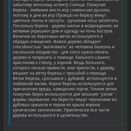
забытому женскому аспекту Солнца. Плакучая
береза - любимое место игр славянских русалок,
поэтому в дни их игр (Троица) на березу вяжут
цветные ленты и лоскуты - русалкам косы заплетать.
Поскольку береза - дерево жизни и возрождения, ее
ветвями украшают дом и одежду на Ночь Костров.
Венички из березовых веток используются в
обрядах очищения. Живое дерево обладает
способностью "вытягивать" из человека болезнь и
несильное колдовство - для этого нужно обнять
дерево и попросить о помощи. Больного сажают,
прислонив к стволу, у корней. Вещь больного,
которого нельзя привести, или принести, к дереву,
вешают на ветку березы с просьбой о помощи.
Ветка березы, сросшаяся с дубовой, используется в
любовной магии. Корни березы используются для
причинения вреда, наведения порчи. Тонкие ветки
плакучих берез используются для вязания "узлов" -
формы чарования. На бересте пишут чернилами из
дубовых орешков и пером из крыла ворона
рунические заклинания. Практически все части
дерева используются в целительстве.