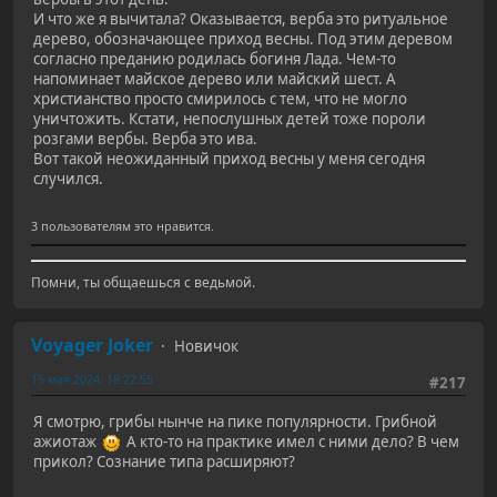
И что же я вычитала? Оказывается, верба это ритуальное
дерево, обозначающее приход весны. Под этим деревом
согласно преданию родилась богиня Лада. Чем-то
напоминает майское дерево или майский шест. А
христианство просто смирилось с тем, что не могло
уничтожить. Кстати, непослушных детей тоже пороли
розгами вербы. Верба это ива.
Вот такой неожиданный приход весны у меня сегодня
случился.
3 пользователям это нравится.
Помни, ты общаешься с ведьмой.
Voyager Joker
Новичок
15 мая 2024, 18:22:55
#217
Я смотрю, грибы нынче на пике популярности. Грибной
ажиотаж
А кто-то на практике имел с ними дело? В чем
прикол? Сознание типа расширяют?