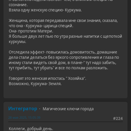
сознание.
Взяла одну женскую специю- Куркума.
Женщина, которая передавала мне свои знания, сказала,
что она - Куркума- царица специй.
Она- прототим Матери.
Я больше двух лет пью по утра разные напитки с щепоткой
куркумы.
Отследила эффект- повысилась домовитость, домашние
дела стали делаться без яркого сопротивления и глаза по
иному стали видеть свой дом, в плане-" тут надо забить,
тут прибить, тут убрать" и все по полкам разложить.
Говорят это женская ипостась " Хозяйка".
Возможно, Куркума- Земля.
Интегратор
Магические ключи города
28 мая 2025, 15:05:39
#224
Коллеги, добрый день.