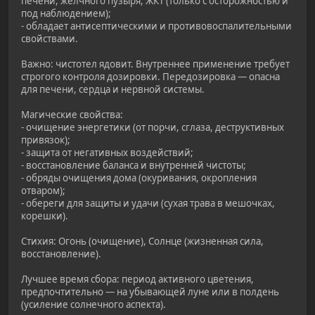
печени, желчного пузыря, ЖКТ (только с осторожностью и
под наблюдением);
- обладает антисептическими и противовоспалительными
свойствами.
Важно: чистотел ядовит. Внутреннее применение требует
строгого контроля дозировки. Передозировка — опасна
для печени, сердца и нервной системы.
Магические свойства:
- очищение энергетики (от порчи, сглаза, деструктивных
привязок);
- защита от негативных воздействий;
- восстановление баланса и внутренней чистоты;
- обряды очищения дома (окуривания, окропления
отваром);
- обереги для защиты и удачи (сухая трава в мешочках,
корешки).
Стихия: Огонь (очищение), Солнце (жизненная сила,
восстановление).
Лучшее время сбора: период активного цветения,
предпочтительно — на убывающей луне или в полдень
(усиление солнечного аспекта).