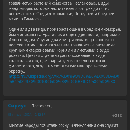
травянистых растений семейства Паслёновые. Виды
мандрагоры, которых насчитывается от трёх до пяти,
встречаются в Средиземноморье, Передней и Средней
Азии, в Гималаях.
Один или два вида, произрастающие в Средиземноморье,
были описаны натуралистами ещё в древности, например
Диоскоридом. Другие два или три вида встречаются на
востоке Китая. Это многолетние травянистые растения с
крупными стержневыми корнями и листьями в виде
розетки. Цветки отдельно расположенные, в виде
колокольчиков, цвет варьируется от беловатого до
фиолетового, ягоды имеют желтую или оранжевую
окраску...
https://ru.wikipedia.org/wiki/%D0%9C%D0%B0%D0%BD%D0
%B4%D1%80%D0%B0%D0%B3%D0%BE%D1%80%D0%B0
Сириус
Постоялец
05 января 2024, 12:12:37
#212
Многие народы почитали сосну. В Финляндии она служит