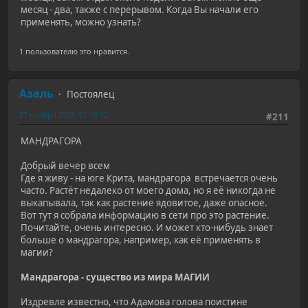
месяц - два, также с перерывом. Когда Вы начали его
применять, можно узнать?
1 пользователю это нравится.
Азаль
Постоялец
27 ноября 2023, 01:10:32
#211
МАНДРАГОРА
Добрый вечер всем
Где я живу - на юге Крита, мандрагора встречается очень
часто. Растёт недалеко от моего дома, но я её никогда не
выкапывала, так как растение ядовитое, даже опасное.
Вот тут я собрала информацию в сети про это растение.
Почитайте, очень интересно. И может кто-нибудь знает
больше о мандрагора, например, как её применять в
магии?
Мандрагора - существо из мира МАГИИ
Издревле известно, что Адамова голова поистине