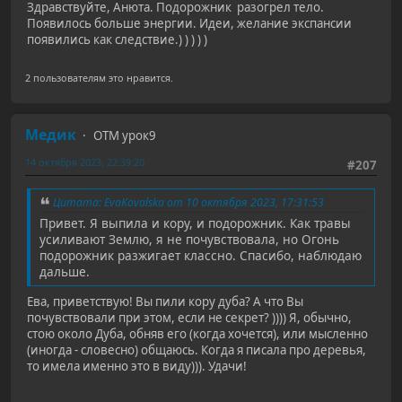
Здравствуйте, Анюта. Подорожник разогрел тело.
Появилось больше энергии. Идеи, желание экспансии
появились как следствие.) ) ) ) )
2 пользователям это нравится.
Медик
ОТМ урок9
14 октября 2023, 22:39:20
#207
Цитата: EvaKovalska от 10 октября 2023, 17:31:53
Привет. Я выпила и кору, и подорожник. Как травы
усиливают Землю, я не почувствовала, но Огонь
подорожник разжигает классно. Спасибо, наблюдаю
дальше.
Ева, приветствую! Вы пили кору дуба? А что Вы
почувствовали при этом, если не секрет? )))) Я, обычно,
стою около Дуба, обняв его (когда хочется), или мысленно
(иногда - словесно) общаюсь. Когда я писала про деревья,
то имела именно это в виду))). Удачи!