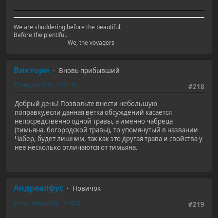
We are shuddering before the beautiful,
Before the plentiful.
We, the voyagers
Виктори
Вновь прибывший
27 августа 2024, 17:21:38
#218
Добрый день! Позвольте внести небольшую
поправку,если данная ветка обсуждений касается
непосредственно одной травы, а именно чабреца
(тимьяна, богородской травы), то упомянутый в названии
Чабер, будет лишним, так как это другая трава и свойства у
нее несколько отличаются от тимьяна.
Андреалфус
Новичок
09 сентября 2024, 19:14:25
#219