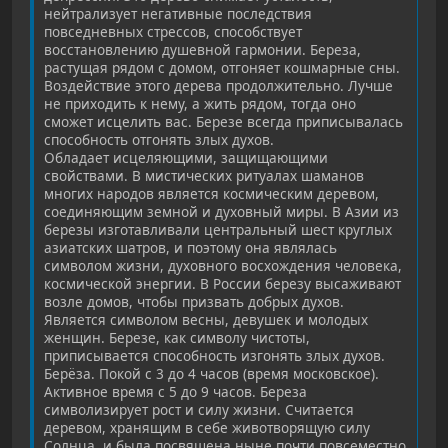
нейтрализует негативные последствия
повседневных стрессов, способствует
восстановлению душевной гармонии. Береза,
растущая рядом с домом, отгоняет кошмарные сны.
Воздействие этого дерева продолжительно. Лучше
не приходить к нему, а жить рядом, тогда оно
сможет исцелить вас. Березе всегда приписывалась
способность отгонять злых духов.
Обладает исцеляющими, защищающими
свойствами. В мистических ритуалах шаманов
многих народов является космическим деревом,
соединяющим земной и духовный миры. В Азии из
березы изготавливали центральный шест круглых
азиатских шатров, и поэтому она являлась
символом жизни, духовного восхождения человека,
космической энергии. В России березу высаживают
возле домов, чтобы призвать добрых духов.
Является символом весны, девушек и молодых
женщин. Березе, как символу чистоты,
приписывается способность изгонять злых духов.
Берёза. Покой с 3 до 4 часов (время московское).
Активное время с 5 до 9 часов. Береза
символизирует рост и силу жизни. Считается
деревом, хранящим в себе животворящую силу
Солнца, и была посвящена ныне почти повсеместно