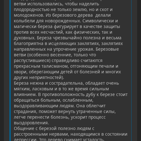
ветви использовались, чтобы наделить
плодородностью не только землю, но и скот и
молодоженов. Из березового дерева делали
колыбели для новорожденных. Символически и
магически береза фигурирует в качестве защиты
против всех несчастий, как физических, так и
духовных. Береза чрезвычайно полезна и весьма
благоприятна в исцеляющих заклятиях, заклятиях
направленных на упрочение урожая. Березовые
ветви (особенно весенние, только что
распустившиеся) справедливо считаются
прекрасным талисманом, отгоняющим печали и
хвори, оберегающим детей от болезней и многих
других неприятностей).
Береза нежна и сострадательна, обладает очень
мягким, ласковым и в то же время сильным
влиянием. В противоположность дубу к березе стоит
обращаться больным, ослабленным,
выздоравливающим людям. Она облегчит
страдания, поможет вернуть утраченные силы,
легче перенести болезнь, ускорит процесс
выздоровления.
Общение с березой полезно людям с
расстроенными нервами, находящимся в состоянии
депрессии. Это дерево снимает усталость,