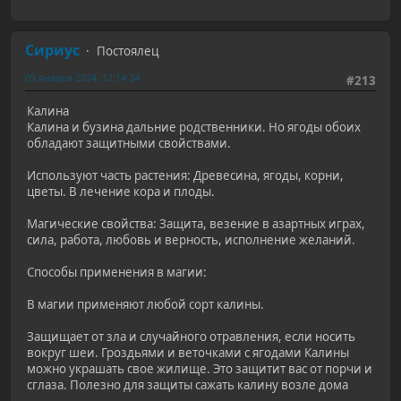
Сириус
Постоялец
05 января 2024, 12:14:24
#213
Калина
Калина и бузина дальние родственники. Но ягоды обоих
обладают защитными свойствами.
Используют часть растения: Древесина, ягоды, корни,
цветы. В лечение кора и плоды.
Магические свойства: Защита, везение в азартных играх,
сила, работа, любовь и верность, исполнение желаний.
Способы применения в магии:
В магии применяют любой сорт калины.
Защищает от зла и случайного отравления, если носить
вокруг шеи. Гроздьями и веточками с ягодами Калины
можно украшать свое жилище. Это защитит вас от порчи и
сглаза. Полезно для защиты сажать калину возле дома