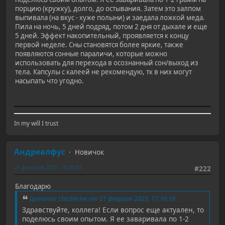
порцию (кружку), долго, до остывания. Затем это залпом
выпивала (на вкус - хуже полыни) и заедала ложкой меда.
Пила на ночь, 5 дней подряд, потом 2 дня от дыхале и еще
5 дней. Эффект накопительный, проявляется к концу
первой неделе. Сны становятся более яркие, также
появляются сонные параличи, которые можно
использовать для перехода в осознанный сон/выход из
тела. Капсулы с калеей не рекомендую, тк в них могут
насыпать что угодно.
In my will I trust
Андреалфус
Новичок
21 февраля 2025, 18:08:02
#222
Благодарю
Цитата: chesherine от 21 февраля 2025, 17:16:19
Здравствуйте, коллега! Если вопрос еще актуален, то
поделюсь своим опытом. Я ее заваривала по 1-2