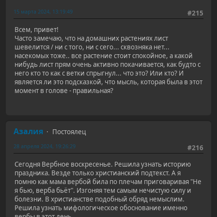
15 марта 2024, 13:19:49
#215
Всем, привет!
Часто замечаю, что на домашних растениях лист
шевелится / ни с того, ни с сего... сквозняка нет...
насекомых тоже.. все растение стоит спокойное, а какой
нибудь лист прям очень активно покачивается, как будто с
него кто то как с ветки спрыгнул... что это? Или кто? И
является ли это подсказкой, что мысль, которая была в этот
момент в голове - правильная?
Азалия
Постоялец
28 апреля 2024, 19:26:29
#216
Сегодня Вербное воскресенье. Решила узнать историю
праздника. Везде только христианский подтекст. А я
помню как мама вербой била по плечам приговаривая "Не
я бью, верба бьёт". Изгоняя тем самым нечистую силу и
болезни. В христианстве подобный обряд немыслим.
Решила узнать мифологическое обоснование именно
вербы в этот день.