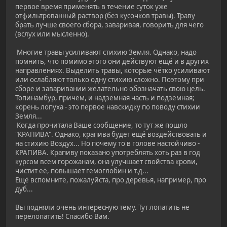
первое время применять в течение суток уже
отфильтрованный раствор (без кусочков травы). Траву
брать лучше своего сбора, заваривая, говорить для чего
(вслух или мысленно).
Многие травы усиливают стихию Земля. Однако, надо
помнить, что помимо этого они действуют ещё и в других
направлениях. Выделить травы, которые чётко усиливают
или ослабляют только одну стихию сложно. Поэтому при
сборе и заваривании желательно обозначать свою цель.
Топинамбур, причём, и надземная часть и подземная;
корень лопуха - это первое навскидку по поводу стихии
Земля...
Когда прочитала Ваше сообщение, то тут же пошло
"КРАПИВА". Однако, крапива будет ещё воздействовать и
на стихию Воздух... Но почему то в голове настойчиво -
КРАПИВА. Крапиву показано употреблять хоть раз в год
курсом всем горожанам, она улучшает свойства крови,
чистит её, повышает гемоглобин и т.д...
Ещё вспомните, пожалуйста, про деревья, например, про
дуб...
Вы подняли очень интересную тему. Тут лопатить не
перелопатить! Спасибо Вам.