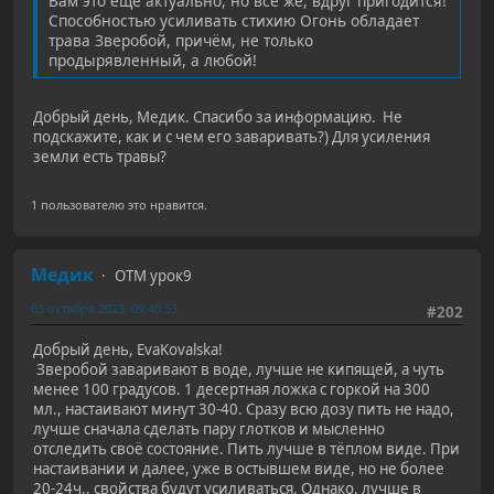
Вам это ещё актуально, но всё же, вдруг пригодится!
Способностью усиливать стихию Огонь обладает
трава Зверобой, причём, не только
продырявленный, а любой!
Добрый день, Медик. Спасибо за информацию. Не
подскажите, как и с чем его заваривать?) Для усиления
земли есть травы?
1 пользователю это нравится.
Медик
ОТМ урок9
03 октября 2023, 09:40:53
#202
Добрый день, EvaKovalska!
Зверобой заваривают в воде, лучше не кипящей, а чуть
менее 100 градусов. 1 десертная ложка с горкой на 300
мл., настаивают минут 30-40. Сразу всю дозу пить не надо,
лучше сначала сделать пару глотков и мысленно
отследить своё состояние. Пить лучше в тёплом виде. При
настаивании и далее, уже в остывшем виде, но не более
20-24ч., свойства будут усиливаться. Однако, лучше в