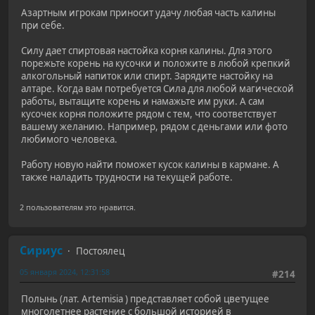
Азартным игрокам приносит удачу любая часть калины
при себе.
Силу дает спиртовая настойка корня калины. Для этого
порежьте корень на кусочки и положите в любой крепкий
алкогольный напиток или спирт. Зарядите настойку на
алтаре. Когда вам потребуется Сила для любой магической
работы, вытащите корень и намажьте им руки. А сам
кусочек корня положите рядом с тем, что соответствует
вашему желанию. Например, рядом с деньгами или фото
любимого человека.
Работу новую найти поможет кусок калины в кармане. А
также наладить трудности на текущей работе.
2 пользователям это нравится.
Сириус
Постоялец
05 января 2024, 12:31:58
#214
Полынь (лат. Artemisia ) представляет собой цветущее
многолетнее растение с большой историей в