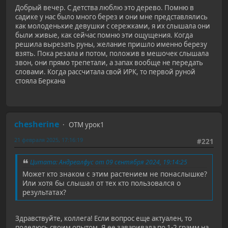
Добрый вечер. С детства люблю это дерево. Помню в
садике у нас было много берез и они мне представлялись
как молоденькие девушки с сережками, я их слышала они
были живые, как сейчас помню эти ощущения. Когда
решила вырезать руны, желание пришло именно березу
взять. Пока резала и потом, положив в мешочек слышала
звон, они прямо трепетали, а запах вообще не передать
словами. Когда рассчитала свой ИРК, то первой руной
стояла Беркана
chesherine
ОТМ урок1
21 февраля 2025, 17:16:19
#221
Цитата: Андреалфус от 09 сентября 2024, 19:14:25
Может кто знаком с этим растением не понаслышке?
Или хотя бы слышал от тех кто пользовался о
результатах?
Здравствуйте, коллега! Если вопрос еще актуален, то
поделюсь своим опытом. Я ее заваривала по 1-2 грамм на