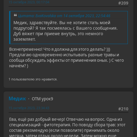
15 октября 2023, 00:17:04
#209
Цитата: EvaKovalska от 14 октября 2023, 22:54:46
Медик, здравствуйте. Вы не хотите стать моей
подругой? Я так посмеялась с Вашего сообщения.
Дуб вяжет при приеме внутрь, это немного
заземляет.
Всенепременно! Что я должна для этого делать? )))
Предлагаю одновременно испытывать разные травы и
сообща обсуждать эффекты от применения оных. ) С чего
начнём? )
1 пользователю это нравится.
Медик
ОТМ урок9
15 октября 2023, 23:34:43
#210
Ева, ещё раз добрый вечер! Отвечаю на вопрос. Одна из
специализаций - фитотерапия. По поводу сбора трав: этот
состав рекомендую (если позволите) принимать около
месяца, затем отдых около недели. Затем можно еще