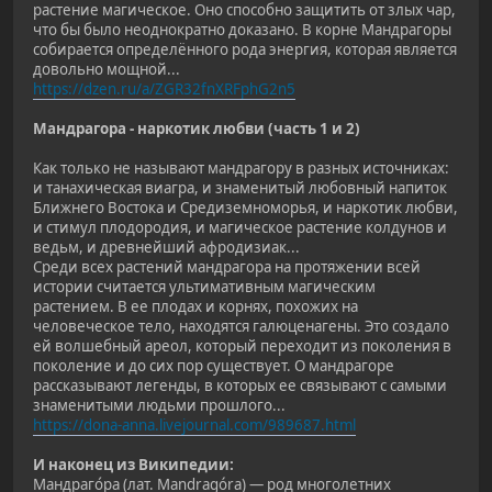
растение магическое. Оно способно защитить от злых чар,
что бы было неоднократно доказано. В корне Мандрагоры
собирается определённого рода энергия, которая является
довольно мощной...
https://dzen.ru/a/ZGR32fnXRFphG2n5
Мандрагора - наркотик любви (часть 1 и 2)
Как только не называют мандрагору в разных источниках:
и танахическая виагра, и знаменитый любовный напиток
Ближнего Востока и Средиземноморья, и наркотик любви,
и стимул плодородия, и магическое растение колдунов и
ведьм, и древнейший афродизиак...
Среди всех растений мандрагора на протяжении всей
истории считается ультимативным магическим
растением. В ее плодах и корнях, похожих на
человеческое тело, находятся галюценагены. Это создало
ей волшебный ареол, который переходит из поколения в
поколение и до сих пор существует. О мандрагоре
рассказывают легенды, в которых ее связывают с самыми
знаменитыми людьми прошлого...
https://dona-anna.livejournal.com/989687.html
И наконец из Википедии:
Мандраго́ра (лат. Mandragóra) — род многолетних