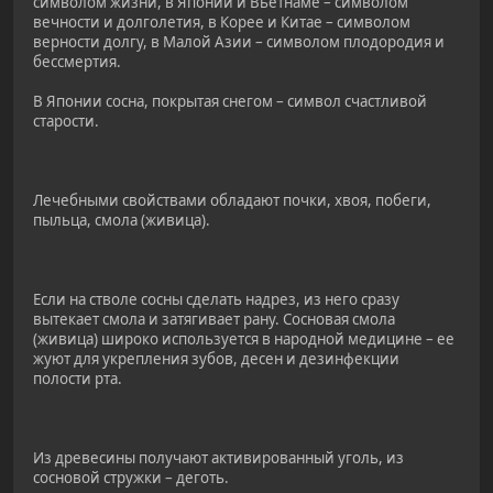
символом жизни, в Японии и Вьетнаме – символом
вечности и долголетия, в Корее и Китае – символом
верности долгу, в Малой Азии – символом плодородия и
бессмертия.
В Японии сосна, покрытая снегом – символ счастливой
старости.
Лечебными свойствами обладают почки, хвоя, побеги,
пыльца, смола (живица).
Если на стволе сосны сделать надрез, из него сразу
вытекает смола и затягивает рану. Сосновая смола
(живица) широко используется в народной медицине – ее
жуют для укрепления зубов, десен и дезинфекции
полости рта.
Из древесины получают активированный уголь, из
сосновой стружки – деготь.