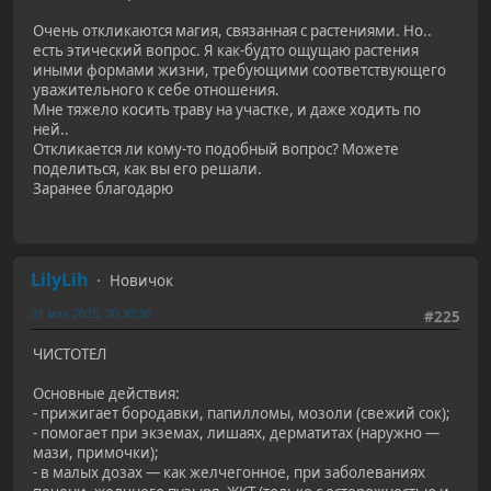
Очень откликаются магия, связанная с растениями. Но..
есть этический вопрос. Я как-будто ощущаю растения
иными формами жизни, требующими соответствующего
уважительного к себе отношения.
Мне тяжело косить траву на участке, и даже ходить по
ней..
Откликается ли кому-то подобный вопрос? Можете
поделиться, как вы его решали.
Заранее благодарю
LilyLih
Новичок
31 мая 2025, 20:30:30
#225
ЧИСТОТЕЛ
Основные действия:
- прижигает бородавки, папилломы, мозоли (свежий сок);
- помогает при экземах, лишаях, дерматитах (наружно —
мази, примочки);
- в малых дозах — как желчегонное, при заболеваниях