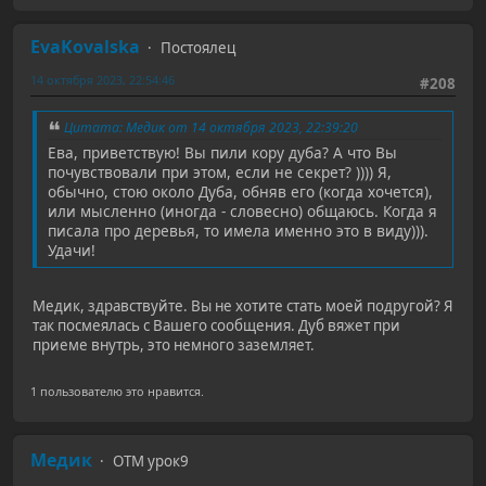
EvaKovalska
Постоялец
14 октября 2023, 22:54:46
#208
Цитата: Медик от 14 октября 2023, 22:39:20
Ева, приветствую! Вы пили кору дуба? А что Вы
почувствовали при этом, если не секрет? )))) Я,
обычно, стою около Дуба, обняв его (когда хочется),
или мысленно (иногда - словесно) общаюсь. Когда я
писала про деревья, то имела именно это в виду))).
Удачи!
Медик, здравствуйте. Вы не хотите стать моей подругой? Я
так посмеялась с Вашего сообщения. Дуб вяжет при
приеме внутрь, это немного заземляет.
1 пользователю это нравится.
Медик
ОТМ урок9