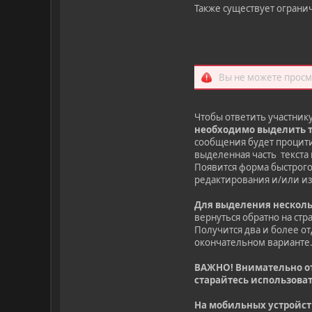
Также существует огранич
Вы не можете просм
Чтобы ответить участник
необходимо выделить т
сообщения будет процити
выделенная часть текста 
Появится форма быстрого
редактирования и/или из
Для выделения нескол
вернуться обратно на ст
Получится два и более о
окончательном варианте
ВАЖНО! Внимательно от
старайтесь использова
На мобильных устройств