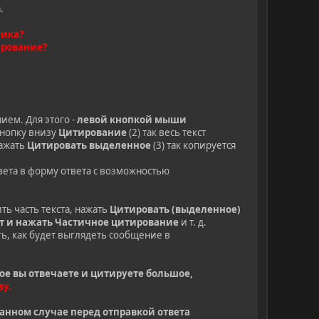
.
ника?
ирование?
ем. Для этого -
левой кнопкой мыши
кнопку внизу
Цитирование
(2) так весь текст
нажать
Цитировать выделенное
(3) так копируется
вета в форму ответа с возможностью
ь часть текста, нажать
Цитировать (выделенное)
 и нажать Частичное цитирование
и т. д.
ь, как будет выглядеть сообщение в
ое вы отвечаете и цитируете большое,
ву.
данном случае перед отправкой ответа