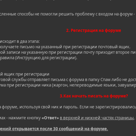
исленные способы не помогли решить проблему с входом на форум -
2. Регистрация на форуме
сходит в два этапа:
 получаете письмо на указанный при регистрации почтовый ящик.
ной записи на указанную при регистрации почту приходит второе п
Правила (Инструкцию для регистрации).
ый ящик при регистрации
овой службы отправляет письма с форума в папку Спам либо не дос
ма при регистрации ника (жаргон, непереводимые языки, завуалиро
3.Как начать писать на форуме?
а форуме, используя свой ник и пароль. Если не зарегистрировалис
мах - нажмите кнопку
«Ответ»
в верхней и нижней частях страницы
,
ний открывается после 30 сообщений на форуме.