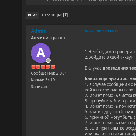
Страницы
1
ВНИЗ
Admin
16 мая 2017, 03:08:21
Администратор
A
1.Необходимо проверить
2.Войдите в свой аккаунт
В случае
проведения те
Сообщения: 2,981
Какие еще причины могу
Карма: 6419
1. в случае сообщений о 
Записан
войти после смены пароля
2. может помочь чистка 
3. пробуйте зайти в реж
4. может помочь почистит
5. зайти с другого браузе
6. причиной могут быть 
7. может помочь смена б
8. Если при попытке вхо
или включенные антивир