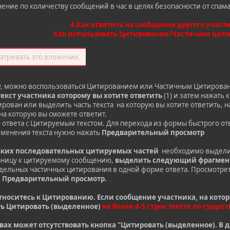
ение по количеству сообщений в час в целях безопасности от спама
4.Как ответить на сообщение другого участ
Как использовать Цитирование/Частичное цит
атривать это вложение.
у, можно воспользоваться Цитированием или Частичным Цитировани
екст участника которому вы хотите ответить
(1) и затем нажать 
рован или выделить часть текста на которую вы хотите ответить, 
на которую вы сможете ответит.
 ответа с Цитируемым текстом. Для перехода из формы быстрого от
менения текста нужно нажать
Предварительный просмотр
ьких последовательных цитируемых частей
необходимо выделит
раницу к цитируемому сообщению,
выделить следующий фрагмент
тдельных частичных цитирования в одной форме ответа. Просмотрет
.
Предварительный просмотр.
носитесь к Цитированию. Если сообщение участника, на котор
ть Цитировать (выделенное)
не более 4-5 строк текста по сущест
ах может отсутствовать кнопка "Цитировать (выделенное). В 