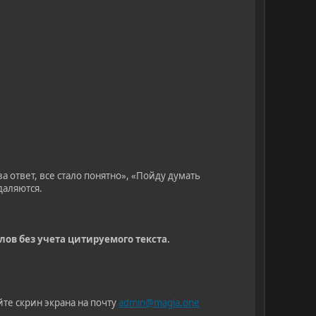
 ответ, все стало понятно», «Пойду думать
даляются.
слов без учета цитируемого текста.
те скрин экрана на почту
admin@magia.one