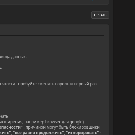
ПЕЧАТЬ
ввода данных.
.
нятости - пробуйте сменить пароль и первый раз
чать
асширения, например browsec для google)
зопасности"
, причиной могут быть блокировщики
ить", "все равно продолжить", "игнорировать"
-