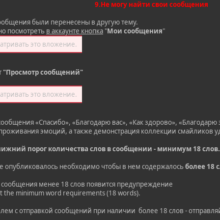
9.Не могу найти свои сообщения
сообщения были перенесены в другую тему.
но посмотреть
в аккаунте кнопка
"
Мои сообщения
"
атривать это вложение.
т
"Просмотр сообщений"
атривать это вложение.
ообщения «Спасибо», «Благодарю вас», «Как здорово», «Благодарю за
 проживания эмоций, а также демонстрация коллекции смайликов у
нижний порог количества слов в сообщении - минимум 18 слов.
ие опубликовалось необходимо чтобы в нем содержалось
более 18 
 сообщения менее 18 слов появится предупреждение
t the minimum word requirements (18 words).
ем с отправкой сообщений при наличии более 18 слов - отправляй