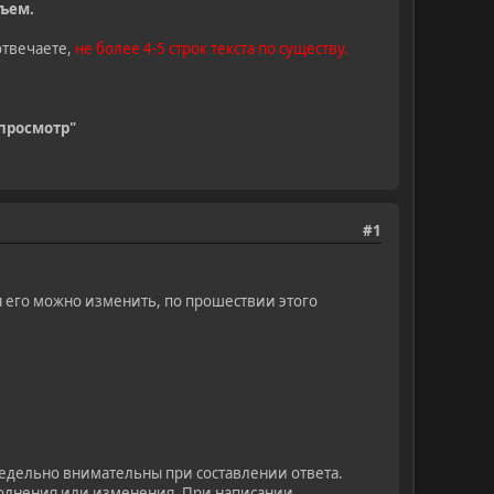
ъем.
отвечаете,
не более 4-5 строк текста по существу.
просмотр"
#1
 его можно изменить, по прошествии этого
редельно внимательны при составлении ответа.
ополнения или изменения. При написании