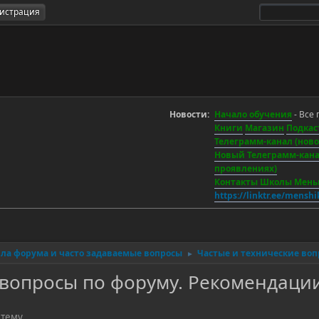
гистрация
Новости:
Начало обучения
- Все 
Книги
Магазин
Подкас
Телеграмм-канал (новос
Новый Телеграмм-канал
проявлениях)
Контакты Школы Мен
https://linktr.ee/mensh
ла форума и часто задаваемые вопросы
Частые и технические воп
►
 вопросы по форуму. Рекомендации
 тему.