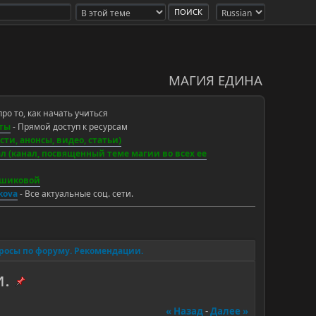
МАГИЯ ЕДИНА
про то, как начать учиться
ты
- Прямой доступ к ресурсам
ти, анонсы, видео, статьи)
 (канал, посвященный теме магии во всех ее
ьшиковой
ikova
- Все актуальные соц. сети.
росы по форуму. Рекомендации.
.
« Назад
-
Далее »