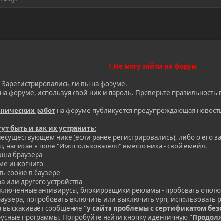
1.Не могу зайти на форум
 Зарегистрировались ли вы на форуме.
 на форуме, используя свой ник и пароль. Проверьте правильность 
хнических работ
на форуме публикуется предупреждающая новость
т быть и как их устранить:
несуществующем нике (если ранее регистрировались), либо о его за
, написав в поле "Имя пользователя" вместо ника - свой емейл.
кэша браузера
име инкогнито
ь cookie в баузере
ра или другого устройства
включенные антивирусы, блокировщики рекламы - пробовать отклю
раузера, попробовать включить или выключить vpn, использовать р
да выскакивает сообщение
"у сайта проблемы с сертификатом бе
усные программы. Попробуйте найти кнопку идентичную
"Продолж