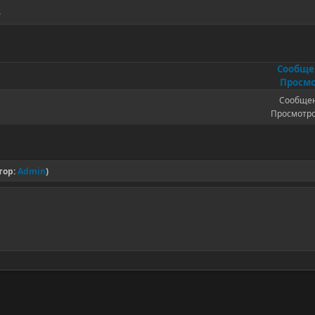
.
Сообщ
Просмо
Сообщен
Просмотро
тор:
Admin
)