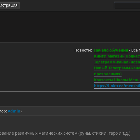
гистрация
Новости:
Начало обучения
- Все 
Книги
Магазин
Подкас
Телеграмм-канал (новос
Новый Телеграмм-канал
проявлениях)
Контакты Школы Мен
https://linktr.ee/mensh
тор:
Admin
)
ание различных магических систем (руны, стихии, таро и т.д.)