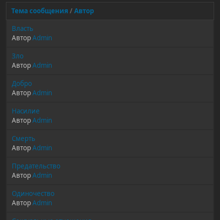
Тема сообщения
/
Автор
Власть
Автор
Admin
Зло
Автор
Admin
Добро
Автор
Admin
Насилие
Автор
Admin
Смерть
Автор
Admin
Предательство
Автор
Admin
Одиночество
Автор
Admin