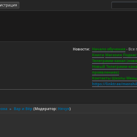
гистрация
Новости:
Начало обучения
- Все 
Книги
Магазин
Подкас
Телеграмм-канал (новос
Новый Телеграмм-канал
проявлениях)
Контакты Школы Мен
https://linktr.ee/mensh
еона
Вар и Вёр
(Модератор:
Нячуя
)
►
.