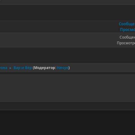
Сообщ
Просмо
Сообщен
Просмотро
еона
Вар и Вёр
(Модератор:
Нячуя
)
►